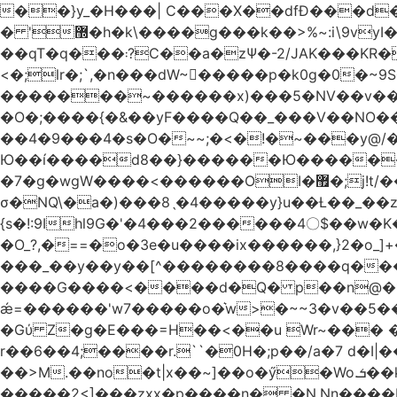
��}y_�H���| C���X��dfÐ���d
� '޽�h�k\����g���k��>%~:i\9vyI��[P�n.�.�5�Y6I�>|s�N�v8��N<�0�|p��)b��Cz)�|
��qT�q���܃?C��a�zΨ�-2/JAK���KR��Oz�y/���̳a��_5N
<�;lr�;`,�n���dW~�ٍ����p�k0g�0�~9S�2.�i�'^ڰ�F��i����w
�������~������x)���5�NV��v��h��t0L�e2��A���ۏifg��h�Q��`H�����~���^v�^2�Z���ۧ�
�O�;����{�&��yF����Q��_���V ��
��4�9���4�s�O�~~;�<�!�~���y@
Ю��í����d8��}������Ю�������/
�7�g�wgW����<������OI�޿�;j!t/��^�� r�_��ӯ_�7ǧ����ٕw�u6;�J�?�����E
σ�NQ\�a�)���8ˎ�4�����y}u��Ƚ��_��z ��>�*��en)ڒ�"=�ᯠ��Y��0>??|v2Ԭv�?
{s�!:9Ihl9G�'�4���2������4〇$��w�K
�O_?,�==�o�3e�u����ix������,}2�o_]+��^?̮���������4Og�
���_��y��y��[^��������8����q���#9?wN1ޗ_��O�S���K� �|��<�O���K���Aγ�
����G����<����d�Q� p��n@�1�
ǽ=������'w7�����o�͛w>�~~3�v��5���m���?
�Gύ Z�g�E���=H��<��u Wr~��
r��6��4;����r.``�0H�;p��/a�7 d�I|����9:�3h�
��>M.��no�t|x��~]��o�ӳ�Wo.ܭ��k���~q��t��x¯��oN�+@W��s|�ޅ`�������U��
�����2<]���zxx�p����n� �N.Nn����L�'.Dp�G�U\