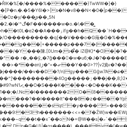
�ȒlK�%[�/����%������}TwWW�]�}
�o.�\�! �͇
��O�����*_�W�߳��Ӌ��S�kg����ϝ$��N����{�?
NO��/O���������.�q[��V���o�G薞�G�%
/���g���|+
�����p���7�{�������
�Y���陳.[0Um�;ɪ�᩺� iZ@K}*�O}�|�?
��ܹ�Vj^]��\�����}�;
�j����/��v��D �?/n}gy���Gǧw7A�ɕ�
����ۯ��ۙ�j��,8;}2����J��h��j���p}k*�^�|
 ������ɶ��
�;�/.Nc̗�l�������2O�{8������
��l����It"���B�z����YpY l���'��˭�س
� ���������sqt �y���� =���
������<<=�f�ŹW}w��lEWק'�u�].Qs@�K�H&�v �����m}
|�qs����\,.���#Iv�[�w���P�ݭ���W�[�����o/7