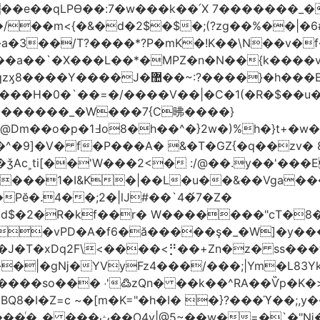
t��e��qLPϴ��:7�w���k��՛X 7�������_�
;(?zg��%��|�ڀ#6�?
��.N�_�E7�u�_ٺ�_ ����/��m<{�&�d�2$�$�
��/T?����*?P�mK�!K��\N��v�f�
`�X���L��*�MPZ�n�N��{k����v�d�/yڷ��=P
�w���2`O��2��l`��1X����]�k17�Ψ'�
ч���H�0�`��=�/����V��|�C�1(�R�$��u
�������_�W���7{C昲� ���}
�}2w�)%h�}t+�w��
ǯAc˲ti[��'W���2<� :/@��.y��'���E
�����1�I&K�|��L�u��&��Vga�
Pĕ�.4��;2�|lJ#��`4�́7�Z�
�d$�2�R�kf��r� W�������"ϲT�
��|�gǋ�YVyFz4���/���;|Ym�L83Y
'߷zQn� ��k��^RA��Ѷp�K�>@tf3��ع^J���=-Nv�{ɒ�d
�I�Z=c ~�[m�K="�h�I� �}?���ϓ��;,y�