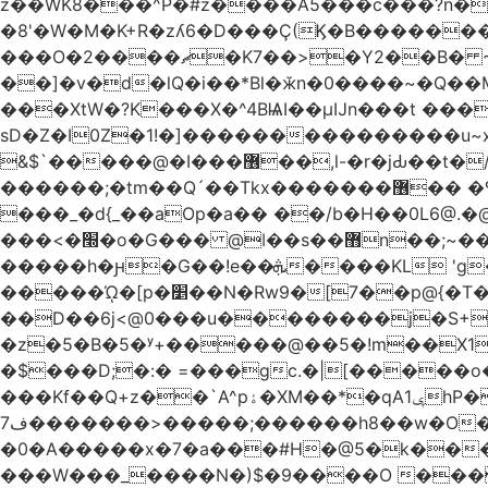
z��WK8���^P�#z����A5���c���?n�
�8'�W�M�K+R�zʎ6�D���Ç(Ϗ�B�������
���O�2����ޗ�K7��>�Y2��B� ~$�ӵ�ã��m�dQp^�T�[� k�*h� �q�R�� +��4.�Rm�!�@�ߝ��������ҲM �e
̎��]�v�d�lQ�i��*Bl�ӂn�0����~�Q�
���XtW�?K���X�^4BѨI��μĲn���t ���
sD�Z�I0Z�1!�]���������������u~x~�_
&$`�����@�Ӏ���޶��,l-�r�jԂ��t�/�� $7p;�Ӳ�g�T��?��PP��4&�i��W!�~q~q�>��4��"�o�!á����2V��#��
������;�tm��Q´��Tkx�������޶�� �º��͖���d�r���+:�^_����x�b�sgn|�ktW�>�S�����z��W;�!rD���_��t���t
���_�d{_��aOp�a�� ��/b�H��0L6@
���<�׭�o�G��� @ǀ��s��޻n��;~��3R�˿�^r���iV��I $������#�Lы�����d�����E} �����/
�����h�ԩ�G��!e��ܞ����KL 'g���W��w����Yv�
�����ᾨ�[p�׵��N�Rw9�[7��p@{�T��o�P"�t�U<y�쫘Q��PDp���� ��B��9x�����_h!� 1}]����,��!
��D��6j<@0���u��������j�S+��ڎ�|��kM;������`�
�z�5�B�5�ʸ+�����@��5�!m��X1��ߋ%���l|-o�<ė;���[�(�a�_�߿�Nn���t���o��\�`�,;E
�$���D;�:� =���gc.�|[�����
���Kf��Q+z��`A^pۀ�XM��*�qAݷ1hP��G�����YU�Xa��]��^ �D�.埗�B��%��?}
ف7�������>�����;������h8��w�O����էW������������{�g����y� |
�0�A�����x�7�a���#H�@5�k����
���W���_����N�)$�9����O ���