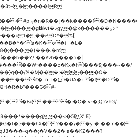
-��3t~�����iR
��0�Ë��r�-
�@x������ؽ>˶!
�B�^�^a�K�o�i `�L�
���b��Ϋ/ ��۷vh����o�|
������W-����c�Kx�h���$;���~��/
 �)�Bu���:�C� v-�;QcVhG/
���*����g��<�5lX' E}
P�G�f�e���hX�?���\��y � ��m��
���-q��;�V��2߳� a��KZ���?