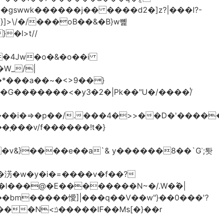
>\/�/���oB��&�B}w뼱
�l>t//
�*���a��~�<>9��}
G��ܺ�����<�y3�2�|Pk��"U�/����/ͭ
��i�=>�p��/.���4�>>��D�'�����
�淓�w�y�i�=����v�f��?
�l���@�E��������N~�/.W�߮�|
�bm�����懓]|���q��V��w"}��0���'?
lF��Ms[�}��r