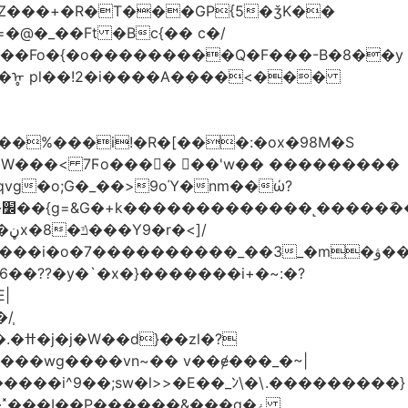
Z���+�R�T���GP{5�ǯK��
����Fo�{�o���������Q�F���-B�8��y
R�ᡎ pl��!2�i����A����<���
�W���
< 7Ϝo���� ��'w�� ���������
��??�y�`�x�}�������i+�~:�?
|
/֧
�?
�wg����vn~�� v��ɇ���_�~|
�����i^9��;sw�l>>�E��_ﾝ\�\.���������}