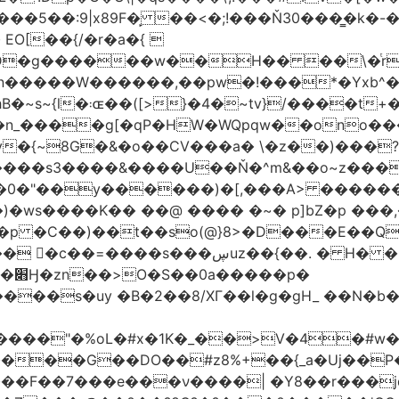
�5��:9|x89F�̙ ��<�;!���Ň30���͇�k�
�H�� ��\�ͭr��4 #pݷ�n�R��[��k����1�D�N��
W������,��pw�!���*�Yxb^���i���g׹wt�ޘgy
��u߄���1D*�%[
n_����g[�qP�HW�WQpqw��ono���
"�0����s3����&����U��Ň�^m&��o~z���
�0�"��y������)�[,���A> �����
ڛuz��{��. � H� �QH�R�b"���G6#-
�p�
���s�uy �B�2��8/XГ��l�g�gH_ ��N�b�
����"�%oL�#x�1K�_��>V�4�#w�8
����G��DO��#z8%+��{_a�Uj��
��7���e���ν����| �Y8��r���jqJ3