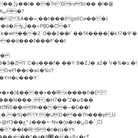
��,|y��Ι� ��Tn Gkv%t�� �!�플
Z5A��=;��t���lgs0Cѳ���}
B0�Ƈ�?
���d���f���F'��t
OҽFf��c�ac�%c?
��YH�c���Y
8��x�)&����v��Rx����ȍ�[
k�,�%j�P Y/�UD���7h���p,U
�نG�`ͺC}
�^��ǁ�R5(�t�pҙ�Υh