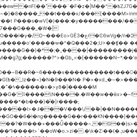
�|M��^�߿ZJ7G��gswwk������j�� ����d2�]z?|���I?-
~�}�8����_��t����x/���[����M>inm}]
t P���s�wV[�}���:�y��������/��}
7���G���_�W�|
������G��}�*�;�_����|���������j
�g7g;������?^>�Gb˿<�[������N~*.��'e�
tO��~Β��R�~6����x����������t����
_�˭�ϟ������x�>y8�|�����M
����*�b���}�̾�|r����;
@=4_�+�T:m�7ߖ���J�w���(M����5��������l>�߃�
��V���\/�߮�|��N����
��GO��6�I�ng�����G��r���KN����]��
�r��?�W���+���Ǖ�����~,�G��}s>�
�ɫ>`��oW�o.>zi�.�\k�Z:��{�.;u�����N<ݿ�����