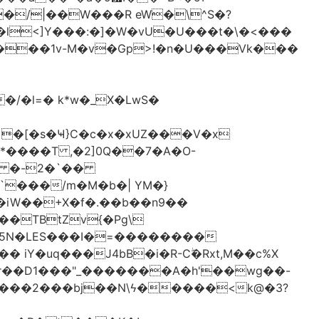
�/|��W���R eW�\^S�?
l<]Y���:�]�W�vU�U���t�\�<���
 �[�s�Ҹ}C�c�x�xUZ���V�x
-*����T ,�2]0Q��7�A�O-
�# �-2�`��
�iW��+X�f�.��b��n9��
 iY�uq���J4bB�i�R-Cۖ�Rxt,M��c%X
�r��D1���"_�������A�h'��wg��-