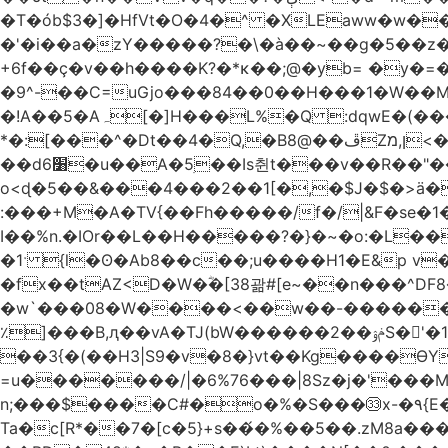
�T�ób$3�]�HfVt�O�4�^ �XLEaww�w�
�'�i��a�zY�����?�\�à��~��g�5��z�
+6f��ç�v��h����K?�*κ��;@�y
b= �y�=��1a�}�ש9Pov;A�B�F���9��pb��]�
�9^-��C=uGjo���84��0��H���1�W��M
�!A��5�Aہ[�]H���L%�Q :dqwE�(���q��X�.bc�1d��\��#X�4��W�� Ldg
*�:[���^�Dt��4�Q,�B8@��ڦZן,מ<�oJ���ލ:�#���YLmh�Y?_D��B� ,e�����/�l=� k*w�_X�LwS�
��d6׸�u��A�5ׅ��Is췬t���v��R��"���x��I��sz��%�
o<ɖ�5��&���4���2��1[�,�$J�$�>ä�
:���+M�A�TV{��Fh�����/f�/|&F�
se�
I��%n.�IOr��L��H�����?�}�~�o:�L�
�1ˑ {l�ʘ�Ab8��c��;u����H1�E&p v�<��xڠ4��!l l�Ȧ5��>LwbMp��x`���
�fx��tAZ<D�W�ؓ�[38괆#[e~��n�
��^DF
�w`���08�W����<��w��-������(Y��'ǺS�+ ��!�O�з�:�
٪]���B,ԯ��vA�TJ(bW������ݥۉ��2S�'�1�^c�Rs��l�0���צ� ���[�����c0��jб e5N�LES���I�=��������
��3{�(��H3|S9�v�8�}vt��Kg����ӨY�
=u�������/|�6%76���|8Sz�j�'���
n;���$����C#�o�%�S���㉝x-�٩{E� 5ʺV:��wZ�����,@�o�wr��y-���C���2���bj��N\ϟ�����<k@�3?
Ta�c[R*��7�[c�5}+s��́�%��5��.zM8a�