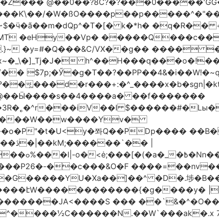
�Z��� @��0��?8C?�?���0�����'GG�
��Ƙ\��/�W�ßO����p��p�����^�"���V
�MT �eHy��Vp� �����Q���c��
.}~ �y=#�Q���&C/VX��g�� ���� �
\�]_Tj�J� h^��H���q���o�!����H'G
.�@��Ӹ����s��4����a� ��f�������
� |
�,��1&�G
ο���P26�-��c���&O�F ����=��nv
�����JA<����S ��� ��`&�^�O��p�
^����½C������N.��W`���ak�.x 