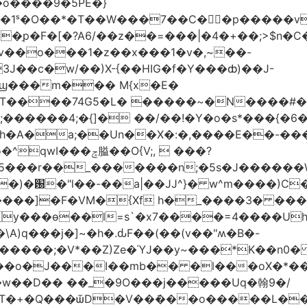
�o����9�5PE�}
1ˢ�O��*�T��W���7��C�㛯ٍ�p�����v 
��ַp�F�[�?A6/��z��=���|�4�+��;>$n�C
>�v��o���1�z��x���1�v�,~��-
3J��c�w/��)X-{��HIG�f�Y���ȸ)��J-
��ϣ���m��� M{x�E�
��74G5�L� �����~�N����#��R7����upz
������4;�{]� ��/��!�Y�o�s*���{�6
h�A�a;��Un��X�:�,����E��-���.
5���r��_�������n;�5s�J������
�)�԰�"l��-��a|��JJ^}� w^m����)C�
T����]�F�VM�{Xf h�_����3� �
y���ѳ��l=s`�x7����=4����U
A)q���j�]~�h�.ԃF��(��(v��"ʍ�B�-
�����;�V*��Z)Ze�ΎJ��y~���*K��n0
���o�J���I��mb�� �l���oX�*���^
�w��D�� ��_�9O���j�����Uq�翰9�/
�+�Q���ѿD�V��ܿ���o�����L��>�