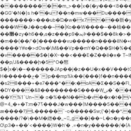
���������|�m_>��|x�{�y���<8����ew�nF{��˟���`�F�z
�GG'�N�}s h�'�uf��n�mw���Du����
�������>���ub�Ώ�w�x7���斳�y��
���Wٝ�J��q��~�|Ko��W����~��柚��
��޾�zy�h6��٫s�z���p9�ﲝϷ���$��8k�>�O���I�y�/O~���Eo>GË3�عr�Ͼ6wVg�/߭n�Ͻ�4Jw�o�&�o��i
�m��{��/'�]������vu�����n����ēN�٭u�����o'�����w�^�Q���2�;U>��ʧ�� ��W_/|
����'ѓ#e�>dOw�\M&��Vp��mY�Q��$H�%
�v�����$�{�X~��<���E�Z��ё�ӿ� T~lM�
��p/J&����ի�5^O�㦟
$�|x�\�~������JAƿ��j�z��U�x��V���
H������ݗ�`}p��mp%k��{���}f��n����G{߿�_lz��=}�N�9���N� P�+�xd_�~�>����֚���v/f������!t�}
�s28���+�e7���^��:�oA�Σ��S��FI
�DY����&8��������5����Wݭ͟�`����G�'ʭ����\N����.�W��w��ӫx>�~f�v&}����e��a`& y������8��`Gʾ;퇏
��Y%1`Un~� o�%��N��b�v��x�t�|/
ӕ����?}L�����`-o�����Sw;{'�}��^.
����/?�\��M�緫��_~_g��}��~L�o�y�
O\p3�+��ʼ<����}W�h'� .=�n�y������/�{A��֏���