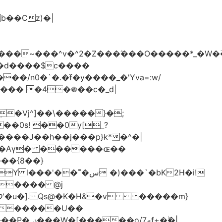
���d����$c����
/n0�`�.�֜f�y����_�'Yva=:w/
���� �4�֍��c�_d|
��0s! ��0y[_?
��{8��}
 �)���`�bK2H�i!
S���� @j
ޠf+�ۖ�|