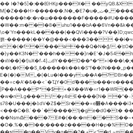
�� I�?�5]�:��B}HKp���X� ��yQB.&X
M[�Z���H>����
�����h�:�v�ш�������F�����#U����a�3
�W��:m� �l�8�uhʊ1���bA��6Vn��&k���a��
\o�'Yn���kL�����(��QVi����?V��}D;qwqzӽ8����Y����J�޺��~:?����}�h���Ek
쁡-�����(��Y�@���<���3�� ��i�
e�(�f����a���Q�N�ްg/.�\tO
�}y��K3N�'���h����]n�E՚�J�54�h@Dm��o�p�1߃o8�h��^
�xi̔l��]�!}uX�f˔4]ݖdY���O��*�^+i���\�;�^�9]�V� f�P���A� &�T�GZ{�q��zv� 8�3�Z1`C�s���f� ��Y B�ZJ� a2� V�%�o:�!
��Ł�K��S˰&�����k��k�S"f��)N���_p��
E�(�)�M_�{�Lu�l���y:u��A�7DBn
��=ϲ�A'�&��<`�ҴY�0dޫ���e���re����
|P��A���P*�$+�X��W�=r1��WR{�
�w�nLg���/�y4sE����[N� �"�۽�vPD�A�f6�ă�����ş�_�W]�y�����N��� ;;�H7��"Z�ыS��
s78�U���j�òdV�Z$� Sr���=e׻�A����i3�J�T�xDq2F\<����<⡛��+Zn�z� ss���tⵚÑ5��n(Rh����~�0��!
<���C�B.`��`�����1j�ge�dG�t� �
��Nsm߷���7E#�{��:�m� �S��~����so��� ˒
�O�.%�,�l��;����z�����H�p�%O�BQ8
��ƽt�n��Vv�q��?�ې <"�d ~m����ͬ�_� ���ث��O4y|@5~��w�=�`�"ǋ���a��^�a�9՗Ϊ��=B<�cT