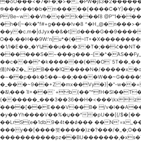
�oO���<
�7�F�;�>�߸�PW�js3�2�����
֎���v��t�b�m�����[����C�Y]��y��
P/Be~w:��Vh�ҿ� k���ſ8 @P"1�ͥ��
�h�I|~�k�ˮf#+g����!v�8 ^�H_@�n���
��y�c.m�|dJyx��&�t]d����G��9����
O��.��H��9W:'n|u*�(�~IT+�X������
�1/I�E��_�YԱ��u��:�3�T�;��Հ��NT�T��
������S�~���g���-{�^�ΆS��Fy_;
��c���^�k������{��O`5T��_��
倩)N�Z�؂pB���!Q����N�/�����x�o�^qwI���ݘ膉��O{V;,  ���?
�~��p��k�5��~��;����W��~G����
�_���~9��+Z �mx��Vy�}|�"-w��=
�&\��� ΊI+��`+b(��"^fH�Sl��
{������_���3��36��H�<���\kxz
֫����[��E���V��B� /v�l��Α��\
�y��Yh����V��%�џ��^�pU��[{/$�[��
��LrS{e�1db9�4t��ǿ��� ��Nʼ=x_
���y��[����믯�����)z�?���/�_�;O�
�����������pz��BU�������,�xs�T