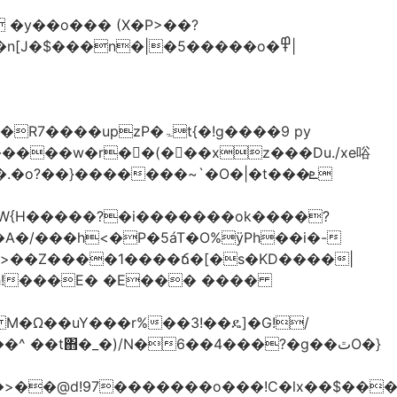
�y��o��� (X�P>��?
�n[J�$���n�|�5�����o�߾|
P�ۃt{�!g����9 py
�����w�r��ٌ(� ��xz���Du./xe唂
�o?��}�������~`�O�|�t���ܧ
W{H�����?�i�������ok����?
A�/���h<�P�5áT�O%ӱPh��i�-
��>��Z����1����ճ�[�s�KD����|
h!���E� �E��� ����
� M�Ω��uY���r%��3!��ዴ]�G!/
 ��t΋�_�)/N�6��4���?�g��ٿO�}
�@d!97�������o���!C�lx��$����