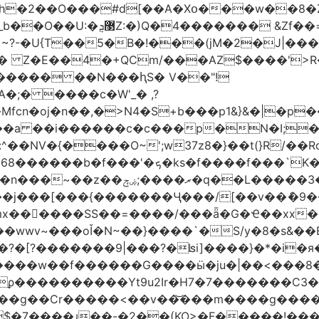
h�2��O���#d[��A�Xօ���w��8�
)~?-�U{T��5�B�!���(jM�2�J|�
�j� Z�E��4�+QCm/���AZ$����'>
o����� ��N���ԧS� V��"!
;� ����c�W'_� ,?
��a ��i������c�c���p�N�I;
����3�ڼx�8�ݿ���Y9�r�<]/
mx������SS��=����/���ǟ�G�Ҽ��xx�6
wwv~���oǏ�N~��}����`�S/y�8�s&��E
[?�������9|���?�ʪi]����}�*�i�я�
�����G����ӹ�ju�|��<���8�.�ߚ�j�j�W��d}��zl
��������Yt9u2Ir�H7�7� ������C3���
{���g��Cr�����<��v��͝���m����g���