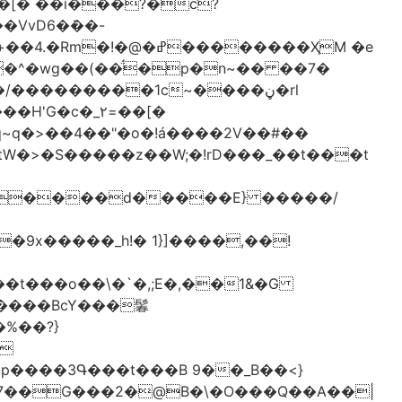
[� ��ǐ���?�ċ?
vD6�݁��-
�^�wg��(��̈́�p�n~�� ��7�
/���������1c~����ڼ�rl
�c�_٢=��[�
�����BcY���鬊
���3Գ���t���B 9��_B��<}
7��G���2�@B�\�O���Q��A��|