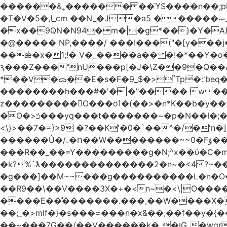
������&˿������ ��ϓS����n��;p
�T�V�5�,!_cm ��N_�J�a5 ������ޞ_b��O��U:�޳ܯZ:�)Q�4������� &Zf��=�@�_��Ft �Bc{�� c�/
�x��9QN�N94�m�|�g*��)�Y�A
�@����� NP,����/ ���I���("�[y��
��ǽ�x�1;!� V�_����a�� �!�*��Y�
ԇ���Z���"nU���p[�J�\Z��9�Q��A�
*��V�ᯅ��E�s�F�ﹸ<�$_9Tp�:'beq�Mfcn�oj�n��,�>N4�S+b���p1&}&�|�p���%���i!�R�[���:�ox�98M�S
��������h���#�'�|�"���� w�
z���������O���oߗ�(��>�n*K��b�y��:^��NV�{����O~';w37z8�}��t(}R/��Rqvg�o;G�_��>9oΎ�nm��ώ?
�ͮO�>ݿ���yq���t�������~�p�N��I�;�68������b�f���'�ܟ�ks�f����f���`K�׼��{g=&G�+k�������������˻�����݇�������re6�o�^�~��=
<\}>��7�=}>9 �?��K'�0�`��^�/�'n�]�n���~��z��ރ����;ۻݼ�q��L�
������Û�/ח�ۦ��W��������~~0�Fۋ���j���[���{�������Ҷ���/[��v��ެ�9����i�o�7����������_��3_�m�ۋ����
���R��_��=Y���������g�N;ۛ^x��ϋ�C�
�k?%`ƛ��������������2�n~�<4?~���
�g���]��M~~���g����������L�n�O�?�
��R9��\��V����3X�+�<n~�<\|O�������w��f�
����E��̎�������.���,��W����X�ϼ��
��;_�>mIf�} �s���=���n�x&��;��f��y�
��~���7G��/��V������k�_�ןG_�wqr$�7����ɻ��-�2��(KO>�F�����!���˟���I��P������&���q�ۼ