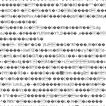
������� ??�����'�7S�f�#2���^'^�K�
�ADC�9-�C�x��%�<3�Bc|����Oˎ���
[SMɻ���1v-M�v�Gp>!�n�U���Vk���
�MG�ss��X��|
��~`6�ł^�Q�`j5J��Q�"A?���,W�K��
1�����>)lwZ�1��rm�6���M�u'y7�& d
�,�L�mE�$�G7[�y���SӚOLi:��+�b���
/m�M�b�| YM�}
8�;c�����8 ַ6����#)���IB ���}�)
׮nh-��gǚ �� ��TBtZv{�Pg\
n`Lm:ô;_y�~�XQ�����\Hxѫ]D����h8����
MX�� ��Vz��ٖ:�բ����6��&-����ʕ/
��*�7Ȣ%^���z�� X��K��L�.N� �e��߫��