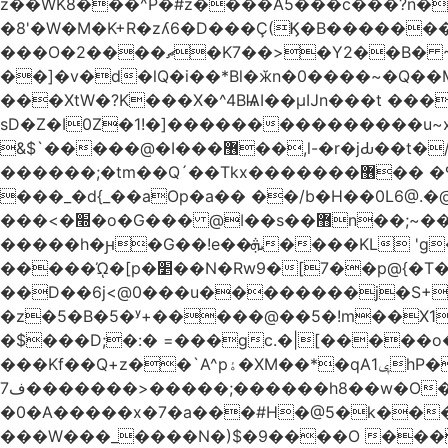
z��WK8���^P�#z����A5���c���?n�
�8'�W�M�K+R�zʎ6�D���Ç(Ϗ�B�������
���O�2����ޗ�K7��>�Y2��B� ~$�ӵ�ã��m�dQp^�T�[� k�*h� �q�R�� +��4.�Rm�!�@�ߝ��������ҲM �e
̎��]�v�d�lQ�i��*Bl�ӂn�0����~�Q�
���XtW�?K���X�^4BѨI��μĲn���t ���
sD�Z�I0Z�1!�]���������������u~x~�_
&$`�����@�Ӏ���޶��,l-�r�jԂ��t�/�� $7p;�Ӳ�g�T��?��PP��4&�i��W!�~q~q�>��4��"�o�!á����2V��#��
������;�tm��Q´��Tkx�������޶�� �º��͖���d�r���+:�^_����x�b�sgn|�ktW�>�S�����z��W;�!rD���_��t���t
���_�d{_��aOp�a�� ��/b�H��0L6@
���<�׭�o�G��� @ǀ��s��޻n��;~��3R�˿�^r���iV��I $������#�Lы�����d�����E} �����/
�����h�ԩ�G��!e��ܞ����KL 'g���W��w����Yv�
�����ᾨ�[p�׵��N�Rw9�[7��p@{�T��o�P"�t�U<y�쫘Q��PDp���� ��B��9x�����_h!� 1}]����,��!
��D��6j<@0���u��������j�S+��ڎ�|��kM;������`�
�z�5�B�5�ʸ+�����@��5�!m��X1��ߋ%���l|-o�<ė;���[�(�a�_�߿�Nn���t���o��\�`�,;E
�$���D;�:� =���gc.�|[�����
���Kf��Q+z��`A^pۀ�XM��*�qAݷ1hP��G�����YU�Xa��]��^ �D�.埗�B��%��?}
ف7�������>�����;������h8��w�O����էW������������{�g����y� |
�0�A�����x�7�a���#H�@5�k����
���W���_����N�)$�9����O ���