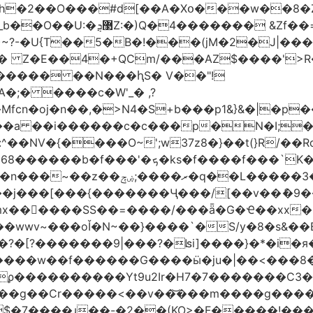
h�2��O���#d[��A�Xօ���w��8�
)~?-�U{T��5�B�!���(jM�2�J|�
�j� Z�E��4�+QCm/���AZ$����'>
o����� ��N���ԧS� V��"!
;� ����c�W'_� ,?
��a ��i������c�c���p�N�I;
����3�ڼx�8�ݿ���Y9�r�<]/
mx������SS��=����/���ǟ�G�Ҽ��xx�6
wwv~���oǏ�N~��}����`�S/y�8�s&��E
[?�������9|���?�ʪi]����}�*�i�я�
�����G����ӹ�ju�|��<���8�.�ߚ�j�j�W��d}��zl
��������Yt9u2Ir�H7�7� ������C3���
{���g��Cr�����<��v��͝���m����g���