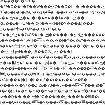
�o����9�5PE�}
1ˢ�O��*�T��W���7��C�㛯ٍ�p�����v 
��ַp�F�[�?A6/��z��=���|�4�+��;>$n�C
>�v��o���1�z��x���1�v�,~��-
3J��c�w/��)X-{��HIG�f�Y���ȸ)��J-
��ϣ���m��� M{x�E�
��74G5�L� �����~�N����#��R7����upz
������4;�{]� ��/��!�Y�o�s*���{�6
h�A�a;��Un��X�:�,����E��-���.
5���r��_�������n;�5s�J������
�)�԰�"l��-��a|��JJ^}� w^m����)C�
T����]�F�VM�{Xf h�_����3� �
y���ѳ��l=s`�x7����=4����U
A)q���j�]~�h�.ԃF��(��(v��"ʍ�B�-
�����;�V*��Z)Ze�ΎJ��y~���*K��n0
���o�J���I��mb�� �l���oX�*���^
�w��D�� ��_�9O���j�����Uq�翰9�/
�+�Q���ѿD�V��ܿ���o�����L��>�