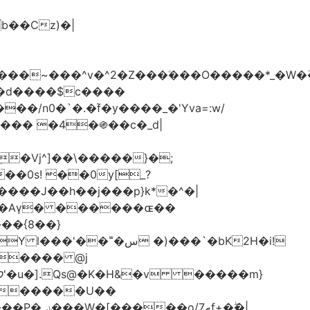
���d����$c����
/n0�`�.�֜f�y����_�'Yva=:w/
���� �4�֍��c�_d|
��0s! ��0y[_?
��{8��}
 �)���`�bK2H�i!
S���� @j
ޠf+�ۖ�|