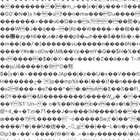
���������|�m_>��|x�{�y���<8����ew�nF{��˟���`�F�z
�GG'�N�}s h�'�uf��n�mw���Du����
�������>���ub�Ώ�w�x7���斳�y��
���Wٝ�J��q��~�|Ko��W����~��柚��
��޾�zy�h6��٫s�z���p9�ﲝϷ���$��8k�>�O���I�y�/O~���Eo>GË3�عr�Ͼ6wVg�/߭n�Ͻ�4Jw�o�&�o��i
�m��{��/'�]������vu�����n����ēN�٭u�����o'�����w�^�Q���2�;U>��ʧ�� ��W_/|
����'ѓ#e�>dOw�\M&��Vp��mY�Q��$H�%
�v�����$�{�X~��<���E�Z��ё�ӿ� T~lM�
��p/J&����ի�5^O�㦟
$�|x�\�~������JAƿ��j�z��U�x��V���
H������ݗ�`}p��mp%k��{���}f��n����G{߿�_lz��=}�N�9���N� P�+�xd_�~�>����֚���v/f������!t�}
�s28���+�e7���^��:�oA�Σ��S��FI
�DY����&8��������5����Wݭ͟�`����G�'ʭ����\N����.�W��w��ӫx>�~f�v&}����e��a`& y������8��`Gʾ;퇏
��Y%1`Un~� o�%��N��b�v��x�t�|/
ӕ����?}L�����`-o�����Sw;{'�}��^.
����/?�\��M�緫��_~_g��}��~L�o�y�
O\p3�+��ʼ<����}W�h'� .=�n�y������/�{A��֏���