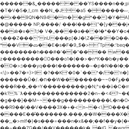
������&˿������ ��ϓS����n��;p
�T�V�5�,!_cm ��N_�J�a5 ������ޞ_b��O��U:�޳ܯZ:�)Q�4������� &Zf��=�@�_��Ft �Bc{�� c�/
�x��9QN�N94�m�|�g*��)�Y�A
�@����� NP,����/ ���I���("�[y��
��ǽ�x�1;!� V�_����a�� �!�*��Y�
ԇ���Z���"nU���p[�J�\Z��9�Q��A�
*��V�ᯅ��E�s�F�ﹸ<�$_9Tp�:'beq�Mfcn�oj�n��,�>N4�S+b���p1&}&�|�p���%���i!�R�[���:�ox�98M�S
��������h���#�'�|�"���� w�
z���������O���oߗ�(��>�n*K��b�y��:^��NV�{����O~';w37z8�}��t(}R/��Rqvg�o;G�_��>9oΎ�nm��ώ?
�ͮO�>ݿ���yq���t�������~�p�N��I�;�68������b�f���'�ܟ�ks�f����f���`K�׼��{g=&G�+k�������������˻�����݇�������re6�o�^�~��=
<\}>��7�=}>9 �?��K'�0�`��^�/�'n�]�n���~��z��ރ����;ۻݼ�q��L�
������Û�/ח�ۦ��W��������~~0�Fۋ���j���[���{�������Ҷ���/[��v��ެ�9����i�o�7����������_��3_�m�ۋ����
���R��_��=Y���������g�N;ۛ^x��ϋ�C�
�k?%`ƛ��������������2�n~�<4?~���
�g���]��M~~���g����������L�n�O�?�
��R9��\��V����3X�+�<n~�<\|O�������w��f�
����E��̎�������.���,��W����X�ϼ��
��;_�>mIf�} �s���=���n�x&��;��f��y�
��~���7G��/��V������k�_�ןG_�wqr$�7����ɻ��-�2��(KO>�F�����!���˟���I��P������&���q�ۼ