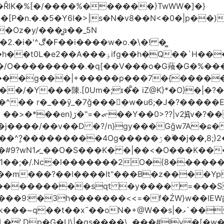
�ȒlK�%[�/����%������}TwWW�]�}
�o.�\�! �͇
��O�����*_�W�߳��Ӌ��S�kg����ϝ$��N����{�?
NO��/O���������.�q[��V���o�G薞�G�%
/���g���|+
�����p���7�{�������
�Y���陳.[0Um�;ɪ�᩺� iZ@K}*�O}�|�?
��ܹ�Vj^]��\�����}�;
�j����/��v��D �?/n}gy���Gǧw7A�ɕ�
����ۯ��ۙ�j��,8;}2����J��h��j���p}k*�^�|
 ������ɶ��
�;�/.Nc̗�l�������2O�{8������
��l����It"���B�z����YpY l���'��˭�س
� ���������sqt �y���� =���
������<<=�f�ŹW}w��lEWק'�u�].Qs@�K�H&�v �����m}
|�qs����\,.���#Iv�[�w���P�ݭ���W�[�����o/7