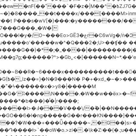
�|M��^�߿ZJ7G��gswwk������j�� ����d2�]z?|���I?-
~�}�8����_��t����x/���[����M>inm}]
t P���s�wV[�}���:�y��������/��}
7���G���_�W�|
������G��}�*�;�_����|���������j
�g7g;������?^>�Gb˿<�[������N~*.��'e�
tO��~Β��R�~6����x����������t����
_�˭�ϟ������x�>y8�|�����M
����*�b���}�̾�|r����;
@=4_�+�T:m�7ߖ���J�w���(M����5��������l>�߃�
��V���\/�߮�|��N����
��GO��6�I�ng�����G��r���KN����]��
�r��?�W���+���Ǖ�����~,�G��}s>�
�ɫ>`��oW�o.>zi�.�\k�Z:��{�.;u�����N<ݿ�����