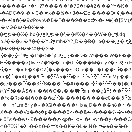
������� ??�����'�7S�f�#2���^'^�K�
�ADC�9-�C�x��%�<3�Bc|����Oˎ���
[SMɻ���1v-M�v�Gp>!�n�U���Vk���
�MG�ss��X��|
��~`6�ł^�Q�`j5J��Q�"A?���,W�K��
1�����>)lwZ�1��rm�6���M�u'y7�& d
�,�L�mE�$�G7[�y���SӚOLi:��+�b���
/m�M�b�| YM�}
8�;c�����8 ַ6����#)���IB ���}�)
׮nh-��gǚ �� ��TBtZv{�Pg\
n`Lm:ô;_y�~�XQ�����\Hxѫ]D����h8����
MX�� ��Vz��ٖ:�բ����6��&-����ʕ/
��*�7Ȣ%^���z�� X��K��L�.N� �e��߫��