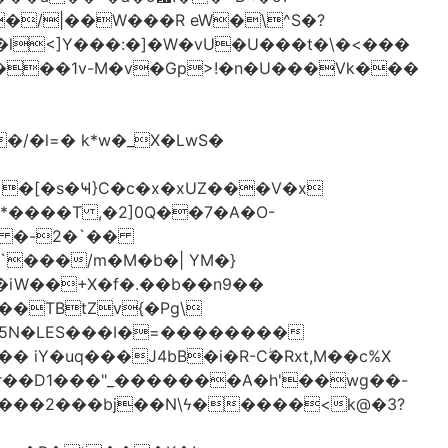
�/|��W���R eW�\^S�?
l<]Y���:�]�W�vU�U���t�\�<���
 �[�s�Ҹ}C�c�x�xUZ���V�x
-*����T ,�2]0Q��7�A�O-
�# �-2�`��
�iW��+X�f�.��b��n9��
 iY�uq���J4bB�i�R-Cۖ�Rxt,M��c%X
�r��D1���"_�������A�h'��wg��-