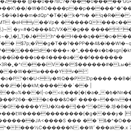
�Z��� @��0��?8C?�?���0�����'GG�
��Ƙ\��/�W�ßO����p��p�����^�"���V
�MT �eHy��Vp� �����Q���c��
.}~ �y=#�Q���&C/VX��g�� ���� �
\�]_Tj�J� h^��H���q���o�!����H'G
.�@��Ӹ����s��4����a� ��f�������
� |
�,��1&�G
ο���P26�-��c���&O�F ����=��nv
�����JA<����S ��� ��`&�^�O��p�
^����½C������N.��W`���ak�.x 