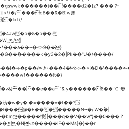
>\/�/���oB��&�B}w뼱
�l>t//
�*���a��~�<>9��}
G��ܺ�����<�y3�2�|Pk��"U�/����/ͭ
��i�=>�p��/.���4�>>��D�'�����
�淓�w�y�i�=����v�f��?
�l���@�E��������N~�/.W�߮�|
�bm�����懓]|���q��V��w"}��0���'?
lF��Ms[�}��r