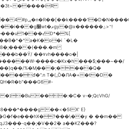
-��3t~�����iR
��0�Ë��r�-
�@x������ؽ>˶!
�B�^�^a�K�o�i `�L�
���b��Ϋ/ ��۷vh����o�|
������W-����c�Kx�h���$;���~��/
 �)�Bu���:�C� v-�;QcVhG/
���*����g��<�5lX' E}
P�G�f�e���hX�?���\��y � ��m��
���-q��;�V��2߳� a��KZ���?