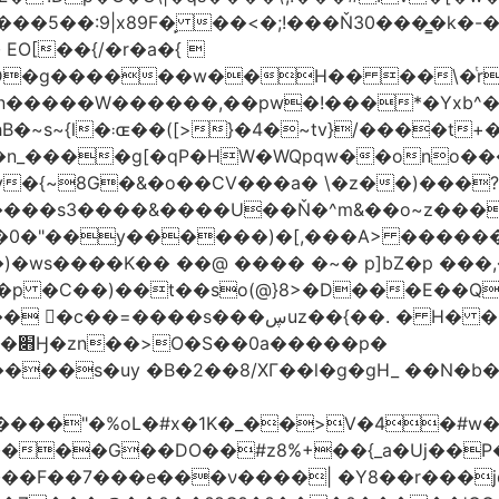
�5��:9|x89F�̙ ��<�;!���Ň30���͇�k�
�H�� ��\�ͭr��4 #pݷ�n�R��[��k����1�D�N��
W������,��pw�!���*�Yxb^���i���g׹wt�ޘgy
��u߄���1D*�%[
n_����g[�qP�HW�WQpqw��ono���
"�0����s3����&����U��Ň�^m&��o~z���
�0�"��y������)�[,���A> �����
ڛuz��{��. � H� �QH�R�b"���G6#-
�p�
���s�uy �B�2��8/XГ��l�g�gH_ ��N�b�
����"�%oL�#x�1K�_��>V�4�#w�8
����G��DO��#z8%+��{_a�Uj��
��7���e���ν����| �Y8��r���jqJ3