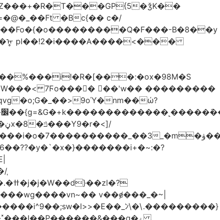
Z���+�R�T���GP{5�ǯK��
����Fo�{�o���������Q�F���-B�8��y
R�ᡎ pl��!2�i����A����<���
�W���
< 7Ϝo���� ��'w�� ���������
��??�y�`�x�}�������i+�~:�?
|
/֧
�?
�wg����vn~�� v��ɇ���_�~|
�����i^9��;sw�l>>�E��_ﾝ\�\.���������}