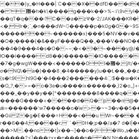
��}y_�H���| C���X��dfÐ���d
� '޽�h�k\����g���k��>%~:i\9vyI��[P�n.�.�5�Y6I�>|s�N�v8��N<�0�|p��)b��Cz)�|
��qT�q���܃?C��a�zΨ�-2/JAK���KR��Oz�y/���̳a��_5N
<�;lr�;`,�n���dW~�ٍ����p�k0g�0�~9S�2.�i�'^ڰ�F��i����w
�������~������x)���5�NV��v��h��t0L�e2��A���ۏifg��h�Q��`H�����~���^v�^2�Z���ۧ�
�O�;����{�&��yF����Q��_���V ��
��4�9���4�s�O�~~;�<�!�~���y@
Ю��í����d8��}������Ю�������/
�7�g�wgW����<������OI�޿�;j!t/��^�� r�_��ӯ_�7ǧ����ٕw�u6;�J�?�����E
σ�NQ\�a�)���8ˎ�4�����y}u��Ƚ��_��z ��>�*��en)ڒ�"=�ᯠ��Y��0>??|v2Ԭv�?
{s�!:9Ihl9G�'�4���2������4〇$��w�K
�O_?,�==�o�3e�u����ix������,}2�o_]+��^?̮���������4Og�
���_��y��y��[^��������8����q���#9?wN1ޗ_��O�S���K� �|��<�O���K���Aγ�
����G����<����d�Q� p��n@�1�
ǽ=������'w7�����o�͛w>�~~3�v��5���m���?
�Gύ Z�g�E���=H��<��u Wr~��
r��6��4;����r.``�0H�;p��/a�7 d�I|����9:�3h�
��>M.��no�t|x��~]��o�ӳ�Wo.ܭ��k���~q��t��x¯��oN�+@W��s|�ޅ`�������U��
�����2<]���zxx�p����n� �N.Nn����L�'.Dp�G�U\