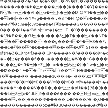
�oO���<
�7�F�;�>�߸�PW�js3�2�����
֎���v��t�b�m�����[����C�Y]��y��
P/Be~w:��Vh�ҿ� k���ſ8 @P"1�ͥ��
�h�I|~�k�ˮf#+g����!v�8 ^�H_@�n���
��y�c.m�|dJyx��&�t]d����G��9����
O��.��H��9W:'n|u*�(�~IT+�X������
�1/I�E��_�YԱ��u��:�3�T�;��Հ��NT�T��
������S�~���g���-{�^�ΆS��Fy_;
��c���^�k������{��O`5T��_��
倩)N�Z�؂pB���!Q����N�/�����x�o�^qwI���ݘ膉��O{V;,  ���?
�~��p��k�5��~��;����W��~G����
�_���~9��+Z �mx��Vy�}|�"-w��=
�&\��� ΊI+��`+b(��"^fH�Sl��
{������_���3��36��H�<���\kxz
֫����[��E���V��B� /v�l��Α��\
�y��Yh����V��%�џ��^�pU��[{/$�[��
��LrS{e�1db9�4t��ǿ��� ��Nʼ=x_
���y��[����믯�����)z�?���/�_�;O�
�����������pz��BU�������,�xs�T