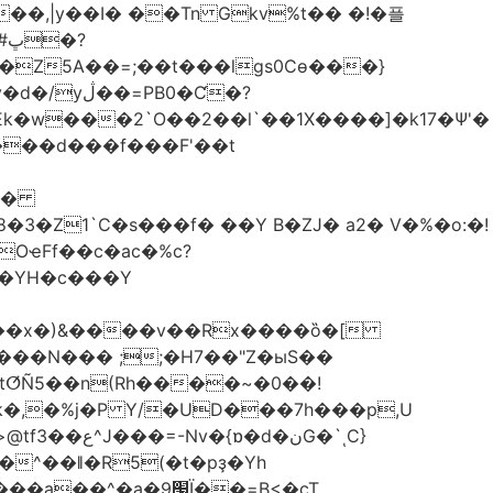
��,|y��Ι� ��Tn Gkv%t�� �!�플
Z5A��=;��t���lgs0Cѳ���}
B0�Ƈ�?
���d���f���F'��t
OҽFf��c�ac�%c?
��YH�c���Y
8��x�)&����v��Rx����ȍ�[
k�,�%j�P Y/�UD���7h���p,U
�نG�`ͺC}
�^��ǁ�R5(�t�pҙ�Υh