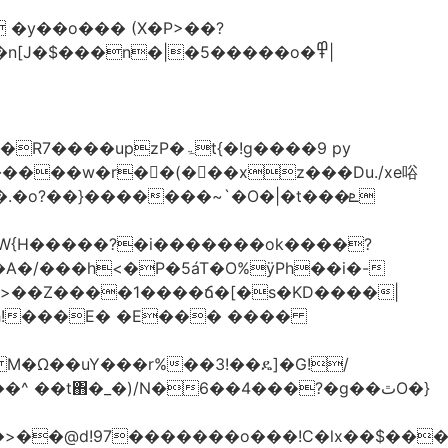
�y��o��� (X�P>��?
�n[J�$���n�|�5�����o�߾|
P�ۃt{�!g����9 py
�����w�r��ٌ(� ��xz���Du./xe唂
�o?��}�������~`�O�|�t���ܧ
W{H�����?�i�������ok����?
A�/���h<�P�5áT�O%ӱPh��i�-
��>��Z����1����ճ�[�s�KD����|
h!���E� �E��� ����
� M�Ω��uY���r%��3!��ዴ]�G!/
 ��t΋�_�)/N�6��4���?�g��ٿO�}
�@d!97�������o���!C�lx��$����