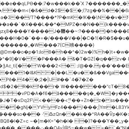
t��e��qLPϴ��:7�w���k��՛X 7�������_�
;(?zg��%��|�ڀ#6�?
��.N�_�E7�u�_ٺ�_ ����/��m<{�&�d�2$�$�
��/T?����*?P�mK�!K��\N��v�f�
`�X���L��*�MPZ�n�N��{k����v�d�/yڷ��=P
�w���2`O��2��l`��1X����]�k17�Ψ'�
ч���H�0�`��=�/����V��|�C�1(�R�$��u
�������_�W���7{C昲� ���}
�}2w�)%h�}t+�w��
ǯAc˲ti[��'W���2<� :/@��.y��'���E
�����1�I&K�|��L�u��&��Vga�
Pĕ�.4��;2�|lJ#��`4�́7�Z�
�d$�2�R�kf��r� W�������"ϲT�
��|�gǋ�YVyFz4���/���;|Ym�L83Y
'߷zQn� ��k��^RA��Ѷp�K�>@tf3��ع^J���=-Nv�{ɒ�d
�I�Z=c ~�[m�K="�h�I� �}?���ϓ��;,y�