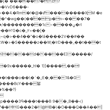
[� ��ǐ���?�ċ?
vD6�݁��-
�^�wg��(��̈́�p�n~�� ��7�
/���������1c~����ڼ�rl
�c�_٢=��[�
�����BcY���鬊
���3Գ���t���B 9��_B��<}
7��G���2�@B�\�O���Q��A��|