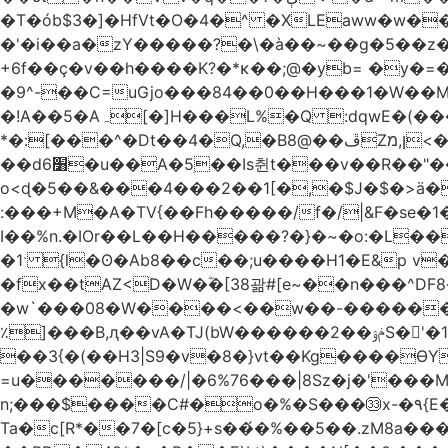
�T�ób$3�]�HfVt�O�4�^ �XLEaww�w�
�'�i��a�zY�����?�\�à��~��g�5��z�
+6f��ç�v��h����K?�*κ��;@�y
b= �y�=��1a�}�ש9Pov;A�B�F���9��pb��]�
�9^-��C=uGjo���84��0��H���1�W��M
�!A��5�Aہ[�]H���L%�Q :dqwE�(���q��X�.bc�1d��\��#X�4��W�� Ldg
*�:[���^�Dt��4�Q,�B8@��ڦZן,מ<�oJ���ލ:�#���YLmh�Y?_D��B� ,e�����/�l=� k*w�_X�LwS�
��d6׸�u��A�5ׅ��Is췬t���v��R��"���x��I��sz��%�
o<ɖ�5��&���4���2��1[�,�$J�$�>ä�
:���+M�A�TV{��Fh�����/f�/|&F�
se�
I��%n.�IOr��L��H�����?�}�~�o:�L�
�1ˑ {l�ʘ�Ab8��c��;u����H1�E&p v�<��xڠ4��!l l�Ȧ5��>LwbMp��x`���
�fx��tAZ<D�W�ؓ�[38괆#[e~��n�
��^DF
�w`���08�W����<��w��-������(Y��'ǺS�+ ��!�O�з�:�
٪]���B,ԯ��vA�TJ(bW������ݥۉ��2S�'�1�^c�Rs��l�0���צ� ���[�����c0��jб e5N�LES���I�=��������
��3{�(��H3|S9�v�8�}vt��Kg����ӨY�
=u�������/|�6%76���|8Sz�j�'���
n;���$����C#�o�%�S���㉝x-�٩{E� 5ʺV:��wZ�����,@�o�wr��y-���C���2���bj��N\ϟ�����<k@�3?
Ta�c[R*��7�[c�5}+s��́�%��5��.zM8a�