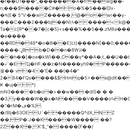
�r��D1���"_�������A�h'��wg��-
n;���$����C#�o�%�S���㉝x-
�٩{E� 5ʺV:��wZ�����,@�o�wr��y-
���C���2���bj��N\ϟ�����<k@�
Ta�c[R*��7�[c�5}+s��́�%��5��.zM8a
�e��߫��
��RD�48*�օ�B��E)Lt)����N[��0;��
����ॄB b�D��n�8Wڎ!�
��h��]�oe�kW)��,C��γ*��A�,t_��U��tב� _�C�Mh����ۥ�l5�Ğ#/
�ޤ`�EҴ�HϜ,��z�N����yh9�Р��҆����w`ۆ��]V�r
옺�� v�4�1[� ��{�4�"
2�84�FQs����&$Hmq�5>��e@dK����"
Ҝ �uj�*}
mN3����b�o�>��w��:�dlS� � �
�3,y����W�̳�x�N����V����oԿH�
�"�rM�ف�%}
�/BIj�63OEU`������Q*dX_NZ
��;P�:J��K����W���� ��?
2Z��X�;K'$_"�(����[F��/