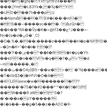
���|�gǋ�YVyFz4���/
���;|Ym�L83Yk�,�%j�P Y/
�UD���7h���p,U
��Nsm߷���7E#�{��:�m�
�S��~����so��� ˒'߷zQn�
��k��^RA��Ѷp�K�>@tf3��ع^J���=-
Nv�{ɒ�d�نG�`ͺC}
�O�.%�,�l��;����z�����H�p�%O�B
~�[m�K="�h�I� �}?
���ϓ��;,y��^��ǁ�R5(�t�pҙ�Υh
��ƽt�n��Vv�q��?�ې <"�d
~m����ͬ�_�
���ث��O4y|@5~��w�=�`�"ǋ���a��^�a�9՗Ϊ��=B<�cT
�T�ób$3�]�HfVt�O�4�^
�XLEaww�w�������� ??
�����'�7S�f�#2���^'^�K��/|
��W���R eW�\^S�?
�'�i��a�zY�����?
�\�à��~��g�5��z��ADC�9-