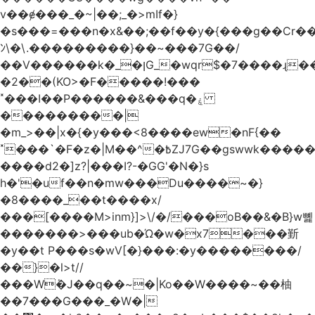
v��ɇ���_�~|��;_�>mIf�}
�s���=���n�x&��;��f��y�{���g��Cr��
ﾝ\�\.���������}��~���7G��/
��V������k�_�ןG_�wqr$�7����ɻ��-
�2��(KO>�F�����!���
˟���I��P������&���q�ۼ
���������|
�m_>��|x�{�y���<8����ew�nF{��
˟���`�F�z�|M��^�߿ZJ7G��gswwk������j��
����d2�]z?|���I?-�GG'�N�}s
h�'�uf��n�mw���Du����~�}
�8����_��t����x/
���[����M>inm}]>\/�/���oB��&�B}w뼱
�������>���ub�Ώ�w�x7���斳
�y��t P���s�wV[�}���:�y��������/
��}�l>t//
���Wٝ�J��q��~�|Ko��W����~��柚
��7���G���_�W�|