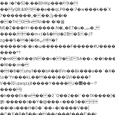
�� I�?�5]�:��B}HKp���X�
��yQB.&Xt��e��qLPϴ��:7�w���k��՛X
7�������_���,|y��Ι�
��Tn Gkv%t�� �!�플
M[�Z���H>������.N�_�E7�u�_ٺ�_
����/��m<{�&�d�2$�$�
;(?
zg��%��|�ڀ#6�?
�����h�:�v�ш�������F�����#U����a
����*?
P�mK�!K��\N��v�f�Z5A��=;��t���
�W��:m�
�l�8�uhʊ1���bA��6Vn��&k���a��`�X���L��
\o�'Yn���kL�����(��QVi����?
V��}D;qwqzӽ8����Y����J�޺��~:?
����}
�h���Ek�w���2`O��2��l`��1X����]�
쁡-�����(��Y�@���<���3��
��i�ч���H�0�`��=�/����V��|
�C�1(�R�$��u���d���f���F'��t