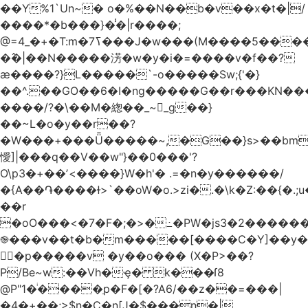
��Y%1`Un~� o�%��N��b�v��x�t�|/
����*�b���}�̾�|r����;
�߮�|��N�����淓�w�y�i�=����v�f��?
ӕ����?}L�����`-o�����Sw;{'�}
��^.��GO��6�I�ng�����G��r���KN��
����/?�\��M�緫��_~_g��}
��~L�o�y��r��?
�W���+���Ǖ�����~,�G��}s>��bm
懓]|���q��V��w"}��0���'?
O\p3�+��ʼ<����}W�h'� .=�n�y������/
�{A��֏����ɫ>`��oW�o.>zi�.�\k�Z:��{�.;u�����N
��r
�oO���<
�7�F�;�>�߸�PW�js3�2�����
֎���v��t�b�m�����[����C�Y]��y�
㛯ٍ�p�����v �y��o��� (X�P>��?
P/Be~w:��Vh�ҿ� k���ſ8
@P"1�ͥ����ַp�F�[�?A6/��z��=���|
�4�+��;>$n�C�n[J�$���n�|