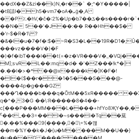
��dX��Z&zi��k}N,�r��` �;^�Y�����|
�tB譆I�h5�vm7�oA�ܝġ�,A
��P؉�hV,�č�:2%�Up�bݎ��7��ƽ����r�`��bn<1g�(h�ى!
��N� 5��'�J��:�� R��Hh��$�
�'r-$�R�1\ ?
�&�I�u�7�f�:$�~R�S3�L��19R�D1�;Û�
���vz����V�)�F
�)�f�ibT���l��t(=�z�VR���V�_�VQj�
M];sݍR�iL��:mq�d� �'�Z���!k*�|
�.��l�>�*��@x����k�]K�F�!
�I�($��r��1�5���S���@-
����4p�g���GZ
���Ղ����b���q�ÕtM��5xR����� ��X
q�^�,3�G ��\:R�����8�4��-
c[���P���MM���L����+hfYo8ҖY��,�
ˁ��t_��3=��l�~s���i�Tq��䵤
�.��%��� 9{����, �\=%�먢
��m�%Y��k�J�{u�M� ���M��U��}
�u���G ����[����M