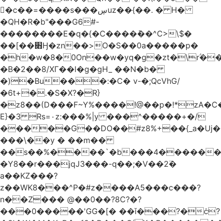
󥢦�c��=����s���ڛuz��{��. � H�
�QH�R�b"���G6#-
��������E�q�{�C����݊��^C>\$�
��[��׋Ӈ�zn��>O�S��0a�����p�
�h�w�8�0On��w�yq�g�zt�\rؖ�
�B�2��8/XГ��l�g�gH_ ��N�b�
�)�Bu���:�C� v-�;QcVhG/
�6t+�.�S�X?�R}
�z
8��(D���F~Y%����!@��p�!*zA�
E}�3 Rs=۰z:���%|y ���^�����+�/
�����G��DO��#z8%+��{_a�Uj�
���\��y � ��m��
��s��%����`�b���4������
�Y8��r���jqJ3���-q��;�V��2߳�
a��KZ���?
z��WK8���^P�#z����A5���c���?
n��Z��� @��0��?8C?�?
���0�����'GG�[� ��ǐ���?�ċ?