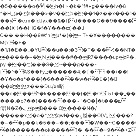
�5�����o�߾|�h�I|~�k�ˮf#+g����!v�8
^�H_@�n���>�v��o���1�z��x���1�
��y�c.m�|dJyx��&�t]d����G��9����
��)X-{��HIG�f�Y���ȸ)��J-
O��.��H��9W:'n|u*�(�~IT+�X������
M{x�E�
�1/I�E��_�YԱ��u��:�3�T�;��Հ��NT
�����~�N����#��R7����upzP�ۃt{�!g����9
py ������S�~���g���-
{�^�ΆS��Fy_;������4;�{]� ��/��!
�Y�o�s*���{�6�����w�r��ٌ(�
��xz���Du./xe唂
��c���^�k������{��O`5T��_��
���.�o?��}�������~`�O�|�t���ܧ
倩)N�Z�؂pB���!Q����N�/
�����x�o�^qwI���ݘ膉��O{V;,  ���?
�~��p��k�5��~��;����W��~G����
�i�������ok����?�_���~9��+Z