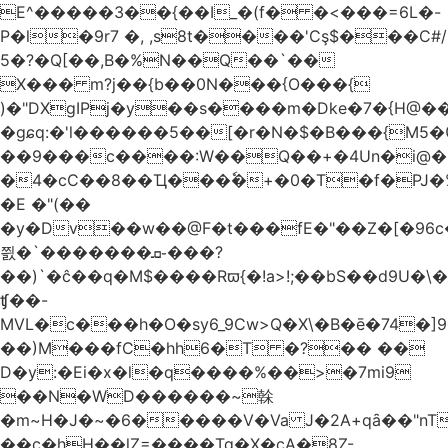
E^�����3��{��I_�(f� �<���=6L�-
P�l�9r7 �, ,s8t����'Cş$���C#/
5�?�Q[��,B�%N��Q��`��
X��� m?j��{b��0N���{O���{
)�"DXgIPj�y��s����m�Dke�7�{H@��
�gɕq:�'l������5��[�r�N�$�B���{M5
��9���c����:W��Q��+�4Un�i@�.
�4�cC��8��Ҵ���ٗ�+�0�T�f�PJ�
�E �"(��
�y�Dv��w��@F�t���fE�"��Z�[�96c�
쯼�`���� ���ܩ֊���?
��)`�ĉ��q�M$����Rϖ{�
!a>!;��bS��d9U�\�
ʧ��-
MVL�c���h�O�sy6_9Cw>Q�X\�B�ē�74�]
��)M���fC�hh6�T �?�� ��
D�y:�Ei�x�l�q����%��>�7mi9
��N�WD������~榦
�m~H�J�~�6�����V�Va J�2A+qȃ��"nT
��c�hH��lZ=����Tq�X�cA�8Z-