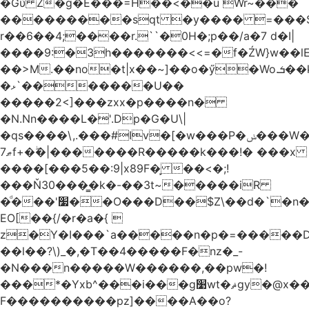
�Gύ Z�g�E���=H��<��u Wr~���
���������sqt �y���� =���
r��6��4;����r.``�0H�;p��/a�7 d�I|
����9:�3h�������<<=�f�ŹW}w��lEWק'�u�].Qs@�K�H&�v ����
��>M.��no�t|x��~]��o�ӳ�Wo.ܭ��k���~q��t��x¯��oN�+@W��s|
�ޅ`�������U��
�����2<]���zxx�p����n�
�N.Nn����L�'.Dp�G�U\|
�qs����\,.���#Iv�[�w���P�ݭ���W�[�����o/
ޠ7f+�ۖ�|�������R�����k���!� ���x
����[���5��:9|x89F�̙ ��<�;!
���Ň30���͇�k�-��3t~�����iR
�ͩ���'׷��O���D��$Z\��d�`�n�
EO[��{/�r�a�{ 
z�Y�I���`a�����n�p�=�����D�g������w�
��l��?\)_�,�T��͏4�����F�nz�_-
�N���n�����W������,��pw�!
���*�Yxb^���i���g׹wt�ޘgy�@x������ؽ>˶!
F����������pz]����A��o?