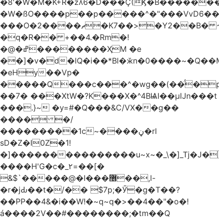
�8'�W�M�K+R�zʎ6�D���Ç(Ϗ�B������
�W�ßO����p��p�����^�"���VvD6�݁�
���O�2����ޗ�K7��>�Y2��B� ~$�ӵ�ã��m�dQp^�T�[� k�*h�
�q�R�� +��4.�Rm�!
�@�ߝ��������ҲM �e
̎��]�v�d�lQ�i��*Bl�ӂn�0����~�Q��
�eHy��Vp�
�����Q���c���^�wg��(��̈́�
��7� ���XtW�?K���X�^4BѨI��μĲn���t
���.}~ �y=#�Q���&C/VX��g��
���� �/
���������1c~����ڼ�rl
sD�Z�I0Z�1!
�]���������������u~x~�_\�]_Tj�J�
����H'G�c�_٢=��[�
&$`�����@�Ӏ���޶��,l-
�r�jԂ��t�/�� $7p;�Ӳ�g�T��?
��PP��4&�i��W!�~q~q�>��4��"�o�!
á����2V��#�� ������;�tm��Q