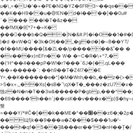
u�\,=�U�'�+�PE�NQ�YZ�6FR3~��ԛe��
��K��H9�!�u�@!EN� d�I��'��]��0u#
`� ��� ��l�T�&z��
��fMҲ�9[*7+�=K�
݆������b�Q��|N�&#.P(�i�Օ��1�#
)�d �vW�Q`�3k�OӃ��]_�g�d�]�~B��YT/
�f��MU����[&�ZL��/p������&˚�� �
�v���x)nEFn�� W� �~C�R�\+^ـ7�
�('H^��4���pP�W!�r?���`6J�{�.qL���
��+�����`: ��h9��T�Z4!7� �E
Y=,��K������e�^]�M�WnԦ��b_��z�{>�c'�����I!S��O,h
>5�x+._��Xs[�sB�ˇ\qX�T�_���z�zU7�x�
蚀z�N�n�T��3w&�����P�gbp,���^��
�69����1h��n`j��vsK��v���x� p}$�hұ~
쨎
=���Y/*#Č�[��k��ME�^��׸��z6�;�2p�"��f�3mn�Y�Y�
�� Щfjk��ܗ���9�Z���$���1u�ʳ-
���h�qf�5��Ȝ&���er��"3�nH��Ț�/