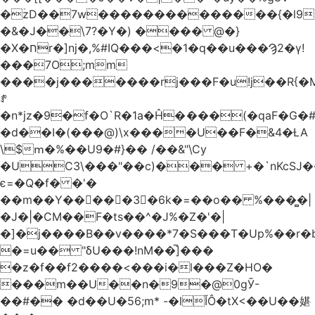
�ۡzD��7w��������������{�l9
�&�J��\7?�Y�) ���� @�}
�X�חr�]nj�,%#IQ���<�1�q��u���Ϡ2�γ!
���7O;mm
����j�������rj���F�u!j��R{�Mb�n�r�
ꍚ
�n*jz�9�f�O`R�1a�Ĥ�ަ���(�qaF�G
�d��I�(���@)\x����U��F�&4�ȽA
\$ՠ�%��U9�#}�� /��&"\Cy
�UC3\���"��c)��� +�`nKcS
є=�Q�f� �'�
��m��Y��
񢫫���3�6k�=��o�� %���̻�|
�J�|�CM��F�tѕ��^�J%�Z�'�|
�]�j����B��v����*7�S���T�Up%��r�
�=u�� "δU���!nM��̅]���
�z�f��f2����<���i�l���Z�HO�
���m��U��n�9�@0gӮ-
��#�� �d��U�56;m* -�lĬÔ�tX<��U��媅