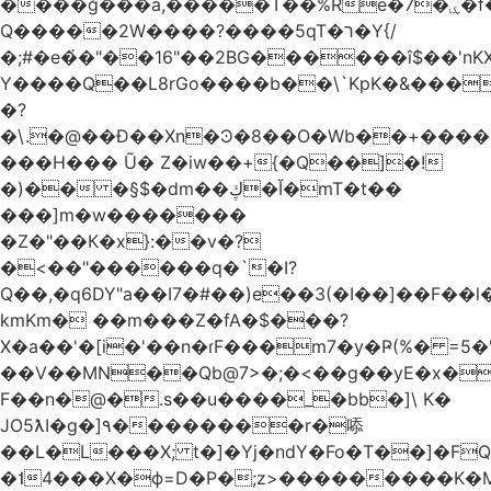
����ğ���a,�����T��%Re�7�ۑ�f�reQ�00!h����îNtr����� ��G�A�֓���Q�`�k��բ�^=n4�à��r[Y
Q�����2W����?����5qT�ר�Y{/
�;#�e�҆�"��16"��2BG������î$��'nKX
Y����Q��L8rGo����b��\`KpK�&���
�?
�\.�@��Ð��Xn�Ͽ�8��O�Wb��+����B
���H��� Ũ� Z�iw��+{�Q��]�!
�)�� �§$�dm��ڮ�Ĭ�mT�t��
���]m�w�������
�Z�"��К�x}:��v�?
�<��"������q�`�I?
Q��,�q6DY"a��I7�#��)e��3(�I��]��F��
kmKm� ��m���Z�fA�$���?
X�a��'�[i�'��n�ɾF���m7�y�Ҏ(%� =5�'
��V��MN��Qb@7>�;�<��g��yE�x�
F��n�@�.s��u����_�bb�]\ K�
JO5ƛI�ɡ�]٩��������r�㖭
��L�L���X; t�]�Yj�ndY�Fo�T��]�F
�˦4���X�ϕ=D�P�;z>���������K�M�