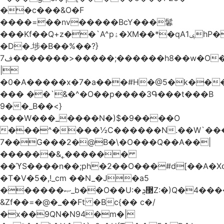
��c���&O�F
����=��nv�����BcY���鬊
���Kf��Q+z��`A^pۀ�XM��*�qAݷ1hP��G�����YU�Xa��]��^
�D�.埗�B��%��?}
ف7�������>�����;������h8��w�O����էW������������{�g����y�
|
�0�A�����x�7�a���#H�@5�k��
��� ��`&�^�O��p����3Գ���t���B
9��_B��<}
���W���_����N�)$�9����O
���^����½C������N.��W`���
7��G���2�@B�\�O���Q��A��|
������&˿������
��ϓS����n��;ph�2��O���#d[��A�
�T�V�5�,!_cm ��N_�J�a5
������ޞ_b��O��U:�޳ܯZ:�)Q�4�������
&Zf��=�@�_��Ft �Bc{�� c�/
�x��9QN�N94�m�|