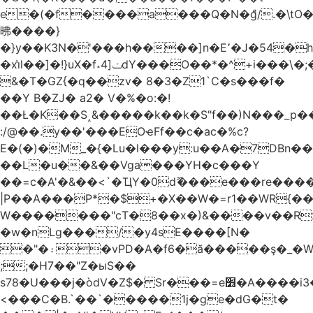
e�(�f����a���Q�N�ްg/.�\t
昲� ���}
�}y��K3N�'���h����]n�E՚�J�54�h@Dm��o�p�1߃o8�h��^
�xi̔l��]�!}uX�f˔4]ݖdY���O��*�^+i���\�;�^�9]�V� f�P���A�
&�T�GZ{�q��zv� 8�3�Z1`C�s���f�
��Y B�ZJ� a2� V�%�o:�!
��Ł�K��S˰&�����k��k�S"f��)N���_p��
:/@��.y��'���EOҽFf��c�ac�%c?
E�(�)�M_�{�Lu�l���y:u��A�7DBn�
��L�u��&��Vga���YH�c���Y
��=ϲ�A'�&��<`�ҴY�0dޫ���e���re����
|P��A���P*�$+�X��W�=r1��WR{��
W�������"ϲT�8��x�)&����v��R
�w�nLg���/�y4sE����[N�
�"�۽�vPD�A�f6�ă�����ş�_�W]�y�����N���
;;�H7��"Z�ыS��
s78�U���j�òdV�Z$� Sr���=e׻�A����i3�J�T�xDq2F\<����<⡛��+Zn�z� ss���tⵚÑ5��n(Rh����~�0��!
<���C�B.`��`�����1j�ge�dG�t�