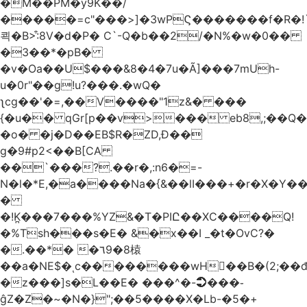
�M��PM�y9K��/
�����=c"���>]�3wPϚ�������f�R�!
쾩�B>:͒8V�d�P� C`-Q�b��2/�N%�w�0��
�3��*�pB�
�v�Oa��U$���&8�4�7u�Ã]���7mUh-
u�0r"��g!u?���.�wQ�
ʅcg��'�=,��V����"1z&� ���
{�u�� qGr[p��v>��� eb8,;��
�o� �j�D��EB$R�ZD,Ɖ��
g�9#p2<��B[CA
��`���?.��r
�,:n6�=-
N�l�*E,�a����Na�{&��lI���+�r�X�Y��_
�
�!K̪���7���%YZ&�T�PIԸ��XC����Q!
�%Tsh���s�E� &�x��I _�t�OvC?�
�.��*� �٦9�8榬
��a�NE$�ͺc��������wH��B�(2;��
�z���]s�L��E� ���^�-➲���֊
ĝZ�Z�~�N�}";��5����X�Lb-�5�+