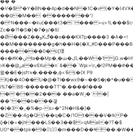
�� �
�V�$ˣ�Y�BN��4p�d��N�1C�v{�Y�)4VӾ
��ם�M�� ��������"/
�'N���~�ku{���t3�`��� =u>1L���$c
Zc��?f�S�]�7�y/�9/
�Ǿ���Z��وKڰ��s���KXTp����3 �A�=!
��M��������g�h��H�{�X_#D���P��
�������0�ύ[瑮
�x�#K�ڹIa��Mբ�,�ա�کL��W�1 jG.w�H\^8Z��n�]KUL{�z>7[n@A���<�M;_t�PwM;Ӝ��R�&����ki�j�����n0� u{�;j������Q��,�E2�t�Ӊ�/<�Qm�fo�/
≫K��@ږa�x6Xu�n`&��`Wթ:+\rᵧ�!2PM��#���=�>��ZTبrP�
뮒��E�jsftҡ�.����,ϕ<ޯw(�{X P9
Kj��4O��U�@�TI��wx9�~��S�j�*�u���[Eu��a)\��ݏ��X�&��~
i%7�88-������TT"�.����f���
�'���2��� ��a�Wݬ�`�|
��˶��b���갷
�)�3�_�%�p-s>�^2N�H&�]�
�Ȥ��:4g�Q/i��q֥�C�/1Ot���V�lkP�
ǭ�(�=�jh���LS��3��$>qMaI�?T�$
UO^��tpk�I�\�m���D��Ϟ��:�W���א��BwJ�].�B