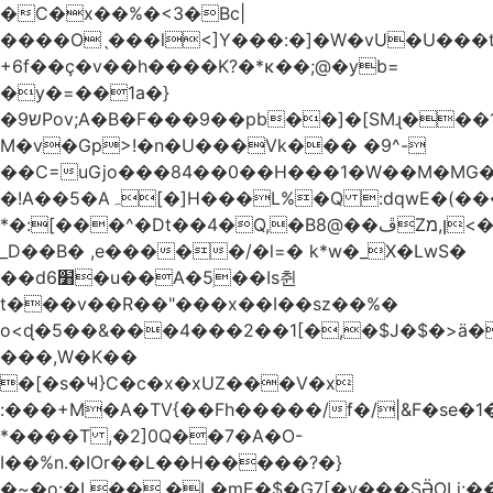
�C�x��%�<3�Bc|
����Oˎ���l<]Y���:�]�W�vU�U���
+6f��ç�v��h����K?�*κ��;@�y
b=
�y�=��1a�}
�ש9Pov;A�B�F���9��pb��]�[SMɻ���1v-
M�v�Gp>!�n�U���Vk��� �9^-
��C=uGjo���84��0��H���1�W��M�MG�
�!A��5�Aہ[�]H���L%�Q :dqwE�(���q��X�.bc�1d��\��#X�4��W�� Ldg
*�:[���^�Dt��4�Q,�B8@��ڦZן,מ<�oJ���ލ:�#���YLmh�Y?
_D��B� ,e�����/�l=� k*w�_X�LwS�
��d6׸�u��A�5ׅ��Is췬
t���v��R��"���x��I��sz��%�
o<ɖ�5��&���4���2��1[�,�$J�$�>ä�
���,W�K��
�[�s�Ҹ}C�c�x�xUZ���V�x
:���+M�A�TV{��Fh�����/f�/|&F�
se�
*����T ,�2]0Q��7�A�O-
I��%n.�IOr��L��H�����?�}
�~�o:�L��,�L�mE�$�G7[�y���SӚOLi