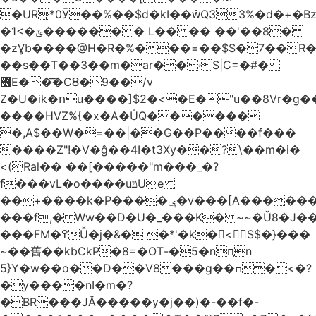
�URͅ*0Ӯ��%��$d�kI��Q33%�d�+�B
�1<�ݵ������� L�� �� ��'��8�
�zƔb����@H�R�%���=��$S�7��R�
��s��T��3��m�ar��ۥS|C=�#�
޶E��͞�CȢ�9��/v
Z�U�ik�ոu����]$2�<�E�"u��8Vr�g��EkW˽
����HVZ%{�x�A�ŮQ������
�,A$��W�=��|��G��P����f���
����Z"!�V�ĝ��4I�t3Xy��?\��m�i�
<(Ral�� ��[�����"m���_�?
f���vL�o����uݿUe
��+����k�P����ݷ�v���[A������v�.&��6������/
���f,� Ww��D�U�_���K� ~~�Ǔ8�J���
���FM�ߐǙ�j�&� �*'�k�𙑫<S$�}���
~��舊��kbCkP�8=�OT-�5�nԥn
5}Y�w��o��D��V8���g��ߛ�<�?
�y����nI�m�?
�BR���JĂ�����y�j��)�-��f�-