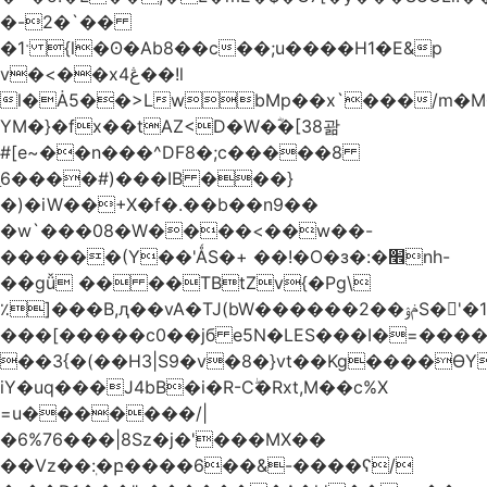
�-2�`��
�1ˑ {l�ʘ�Ab8��c��;u����H1�E&p
v�<��xڠ4��!l
l�Ȧ5��>LwbMp��x`���/m�M
YM�}�fx��tAZ<D�W�ؓ�[38괆
#[e~��n�
��^DF8�;c�����8
ַ6����#)���IB ���}
�)�iW��+X�f�.��b��n9��
�w`���08�W����<��w��-
������(Y��'ǺS�+ ��!�O�з�:�׮nh-
��gǚ �� ��TBtZv{�Pg\
٪]���B,ԯ��vA�TJ(bW������ݥۉ��2S�'�1�^c�Rs��l�0���צ�
���[�����c0��jб e5N�LES���I�=���
��3{�(��H3|S9�v�8�}vt��Kg����ӨY
iY�uq���J4bB�i�R-Cۖ�Rxt,M��c%X
=u�������/|
�6%76���|8Sz�j�'���MX��
��Vz��ٖ:�բ����6��&-����ʕ/