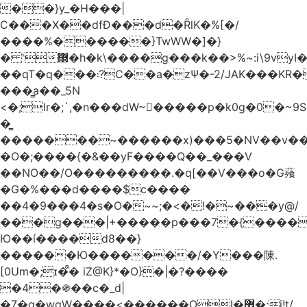
��}y_�H���|
C���X��dfÐ���d�ȒlK�%[�/
����%������}TwWW�]�}
� '޽�h�k\����g���k��>%~:i\9vyI��[P�n.�.�5�Y6I�>|s�N�v8��N<�0�|p��)b��Cz)�|
��qT�q���܃?C��a�zΨ�-2/JAK���KR��Oz�y/
���̳a��_5N
<�;lr�;`,�n���dW~�ٍ����p�k0g�0�~9S�2.�i�'^ڰ�F��i��
�͇
�������~������x)���5�NV��v��h��t0L�e2��A���ۏifg��h�Q��`H�����~���^v�^2�Z���ۧ�
�O�;����{�&��yF����Q��_���V
��NO��/O���������.�q[��V���o�G薞
�G�%���d����$c����
��4�9���4�s�O�~~;�<�!�~���y@/
���g���|+
�����p���7�{������
Ю��í����d8��}
������Ю�������/�Y���陳.
[0Um�;ɪ�᩺� iZ@K}*�O}�|�?����
�4�֍��c�_d|
�7�g�wgW����<������OI�޿�;j!t/