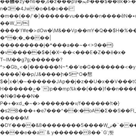
��޾�zy�h6��٫s�z���p9�ﲝϷ���$��8k�>�O���I�y�/O~���Eo>GË3�عr�Ͼ6wVg�/߭
n�Ͻ�4Jw�o�&�o��i
�m��{��/'�]������vu�����n����ēN�٭u�����o'�����w�^�Q���2�;U>��ʧ��
��W_/|
����'ѓ#e�>dOw�\M&��Vp��mY�Q��$H�%
�*�;�_����|
���������j�*���a��~�<>9��}
�v�����$�{�X~��<���E�Z��ё�ӿ�
T~lM��g7g;������?
^>�Gb˿<�[������N~*.��'e�G��ܺ�����<�y3
����/ͭ��p/J&����ի�5^O�㦟
$�|x�\�~������JAƿ��j�z��U�x��V���
H������ݗ�`}p��mp%k��{���}f��n����G{߿�_lz��=}
�N�9���N�
P�+�xd_�~�>����֚���v/f������!t�}
�s28���+�e7���^��:�oA�Σ��S��FI_
�����M
�DY����&8��������5����Wݭ͟�`����G�'ʭ����\N����.�W��w��ӫx>�~f�v&}
����e��a`& y������8��`Gʾ;퇏