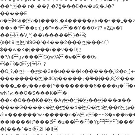
��^�� r�_��ӯ_�7ǧ����ٕw�u6;�J�?
�����E
σ�NQ\�a�)���8ˎ�4�����y}u��Ƚ��_��
��>�*��en)ڒ�"=�ᯠ��Y��0>??|v2Ԭv�?
��ܹ�Vj^]��\�����}�;
{s�!:9Ihl9G�'�4���2������4〇
$��w�K�j����/��v��D
�?/n}gy���Gǧw7A�ɕ���0s!
��0y[_?
�O_?,�==�o�3e�u����ix������,}2�o_]+�
���������4Og�����ۯ��ۙ�j��,8;}2����J��h��j���p}k*�^�|
���_��y��y��[^��������8����q���
wN1ޗ_��O�S���K� �|
��<�O���K���Aγ� ������ɶ��
����G����<����d�Q� p��n@�1�
ǽ=������'w7�����o�͛w>�~~3�v��5
��l����It"���B�z����YpY l���'�
�)���`�bK2H�i!