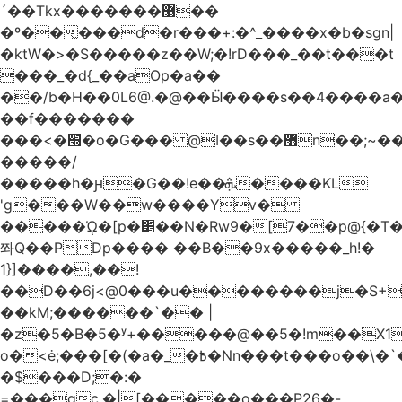
´��Tkx�������޶��
�º��͖���d�r���+:�^_����x�b�sgn|
�ktW�>�S�����z��W;�!rD���_��t���t
���_�d{_��aOp�a��
��/b�H��0L6@.�@��Ӹ����s��4����
��f�������
���<�׭�o�G��� @ǀ��s��޻n��;~��3R�˿�^r���iV��I $������#�Lы�����d�����E}
�����/
�����h�ԩ�G��!e��ܞ����KL
'g���W��w����Yv�
�����ᾨ�[p�׵��N�Rw9�[7��p@{�T��o�P"�t�U<y�
쫘Q��PDp���� ��B��9x�����_h!�
1}]����,��!
��D��6j<@0���u��������j�S+��
��kM;������`�� |
�z�5�B�5�ʸ+�����@��5�!m��X1��ߋ%��
o�<ė;���[�(�a�_�߿�Nn���t���o��\�`�,;E�,��1&�G
�$���D;�:�
=���gc.�|[�����ο���P26�-