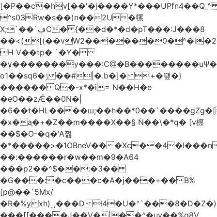
[�P��c�hv[��'�j����Y*���UPfn4��Q_
^s03Rw�s��)n��2U�㹎
X;`��`ڥC� {��d�*�d�pT���:J���8
��<([(��vW2������0�^�i
H V��tp� `�Y�
�ұ�������y���:C@�B��������uѰ��
o1��sq6�ݱ��#|�.b�]� +�떞�}
������ Q�-x*�i= N��H�e
�eO��zǢ��0N�|
�6��t�HL����ш;��h��
*0��`����gZg�[
�x�a֧�+�Z��m����X��§ Ṅ��\�*q� [v檩
��$�O-�q�'A쩚
�*�����>�1OBneV���Xc��4�I���n
��:������r�w��m�9�A64
���p2��^$��:�3��
�G���:�c���c�A�j���+��B%
[p@��`5Mx/
�R�%yxh)˾,���D ƚ4�U�˵`���8�D�Z
���[[����J��V�|��^�uy��%g8V