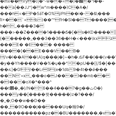
�mx��Vy�}|�"-w��=�)�԰�"l��-
��a|��JJ^}� w^m����)C�A�/
���h<�P�5áT�O%ӱPh��i�-�&\���
ΊI+��`+b(��"^fH�Sl��T����]
h�_����3�
���>��Z����1����ճ�[�s�KD����|
{������_���3��36��H�<���\kxz
���E� �E��� ����
֫����[��E���V��B�
/v�l��Α��\A)q���j�]~�h�.ԃF��(��(v��
�y��Yh����V��%�џ��^�pU��[{/$�[��
��ዴ]�G!/��LrS{e�1db9�4t��ǿ���
��Nʼ=x_���o�J���I��mb��
�l���oX�*���^
��t΋�_�)/N�6��4���?�g��ٿO�}
���y��[����믯�����)z�?���/
�_�;O��w��D��
��_�9O���j�����Uq�翰9�/
�����������pz��BU�������,�xs�T