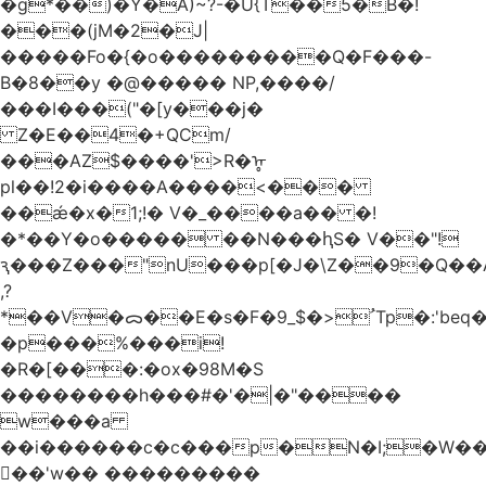
�g*��)�Y�A)~?-�U{T��5�B�!
���(jM�2�J|
�����Fo�{�o���������Q�F���-
B�8��y �@����� NP,����/
���I���("�[y���j�
Z�E��4�+QCm/
���AZ$����'>R�ᡎ
pl��!2�i����A����<���
��ǽ�x�1;!� V�_����a�� �!
�*��Y�o����� ��N���ԧS� V��"!
ԇ���Z���"nU���p[�J�\Z��9�Q��A
,?
*��V�ᯅ��E�s�F�ﹸ<�$_9Tp�:'beq�Mfcn�oj�n��,�>N4�S+b���p1&}&�|
�p���%���i!
�R�[���:�ox�98M�S
��������h���#�'�|�"����
w���a
��i������c�c���p�N�I;�W�
��'w�� ���������