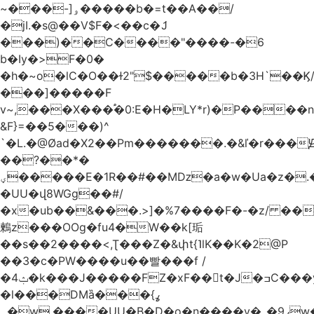
~���-]ۅ�����b�=t��A��/
�jI.�s@��V$F�<��c�ަJ
���)��C����"����-�6
b�Iy�>F�0�
�h�~o�lC�O��ɫ2"$�����b�3H`��Ϗ
���]�����F
v~,���Χ���֠�0:E�H�LY*r)�P����
&F}=��5���)^
`�L.�@Øad�X2��Pm�������.�&ľ�r���Ԭ
��?��*�
ؠ�����E�1R��#��Mǲ�a�w�Ua�z�.�SU�S��p���ǯ��yaa��Я�}
�UU�վ8WGg��#/
�x�ub��&���.>]�%7����F�-�z/ ��
鶫z���OOg�fu4�W��k[㻈
��s��2����<,Ʈ���Z�&փt{˥lK��K�2@P
��3�c�PW����u��빨���f /
�ݑ4�k���J�����FZ�xF��􊛣t�J�ߏC���yj�
�l���DMȁ���ߩ}
�۔w.����UU�B�D�o�n����v�_�9ߩw�����-!z0>' [�)Ս���g2�b�e)&tb�����":�c�\��%�������{����V��.�:��lbL"݊"3���h�Ĥ��W��5{ƚ` 1��8