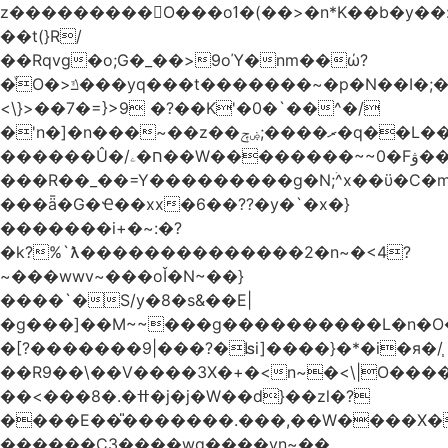
z���������O���oߗ�(��>�n*K��b�y��:^��NV�{����O~';w37z8�}
��t(}R/
��Rqvg�o;G�_��>9oΎ�nm��ώ?
�ͮO�>ݿ���yq���t�������~�p�N��I�;�68������b�f���'�ܟ�ks�f����f���`K�׼��{g=&G�+k�������������˻�����݇�������re6�o�^�~��=
<\}>��7�=}>9 �?��K'�0�`��^�/
�'n�]�n���~��z��ރ����;ۻݼ�q��L�����3�ڼx�8�ݿ���Y9�r�<]/
������Û�/ח�ۦ��W��������~~0�Fۋ���j���[���{�������Ҷ���/[��v��ެ�9����i�o�7����������_��3_�m�ۋ����
���R��_��=Y���������g�N;ۛ^x��ϋ�C�
���ǟ�G�Ҽ��xx�6��??�y�`�x�}
�������i+�~:�?
�k?%`ƛ��������������2�n~�<4?
~���wwv~���oǏ�N~��}
����`�S/y�8�s&��E|
�g���]��M~~���g����������L�n�O
�[?�������9|���?�ʪi]����}�*�i�я�/֧
��R9��\��V����3X�+�<n~�<\|O���
��<���8�.�ߚ�j�j�W��d}��zl�?
����E��̎�������.���,��W����X�ϼ�
������C3����wg����vn~��