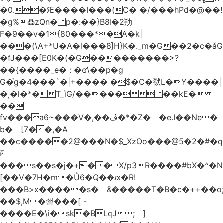
�0.�Ԙ����I���(C� �/���hPd�@��!
�g%߷zQn� p�:��}B8I�2劷
F�9��v�1{80���*�A�k|
���(\A+*U�A�l���8]H}K�._m�G��2�c
�fJ���[E0K�(�G���������>?
��{����_e� : �ʛ\��p�g
G�֩g�4���`�|+���� �$�C�㹷L�Y����|
�ͺ�l�*�T_ìG/�����  ��kE�
��
fv���a6~���V�,��ڤ�*�Z��e.I��Ne�
b�[7��,�A
�
�c�����2@���N�$_XzOo���@5�2�#�q�
ꏣ
���s��s�j�+��X/p3R�ܿ���#bX�^�N 
[��V�7H�m�Ů6�Q��ԕ�R!
���B>x�����s�&�����T�B�c�++��o;�ݸƬ^դ��J�a�I���7�f��F'���߭�ޒ���<���Z��
��$,M�쇝���[ -
����E�\i�sk�BLqJ;]