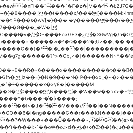
�|M��^�߿ZJ7G��gswwk������j�� ����d2�]z?|���I?-
~�}�8����_��t����x/���[����M>inm}]
t P���s�wV[�}���:�y��������/��}
7���G���_�W�|
������G��}�*�;�_����|���������j
�g7g;������?^>�Gb˿<�[������N~*.��'e�
tO��~Β��R�~6����x����������t����
_�˭�ϟ������x�>y8�|�����M
����*�b���}�̾�|r����;
@=4_�+�T:m�7ߖ���J�w���(M����5��������l>�߃�
��V���\/�߮�|��N����
��GO��6�I�ng�����G��r���KN����]��
�r��?�W���+���Ǖ�����~,�G��}s>�
�ɫ>`��oW�o.>zi�.�\k�Z:��{�.;u�����N<ݿ�����