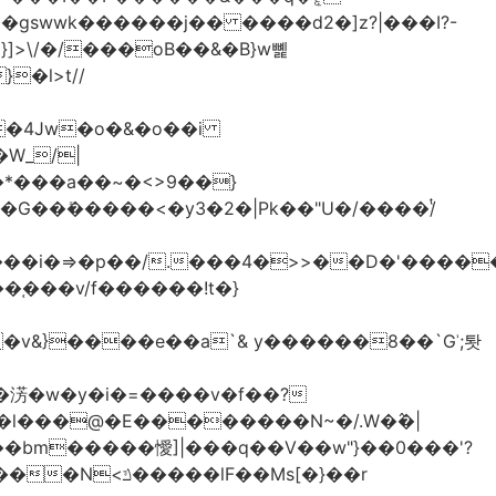
>\/�/���oB��&�B}w뼱
�l>t//
�*���a��~�<>9��}
G��ܺ�����<�y3�2�|Pk��"U�/����/ͭ
��i�=>�p��/.���4�>>��D�'�����
�淓�w�y�i�=����v�f��?
�l���@�E��������N~�/.W�߮�|
�bm�����懓]|���q��V��w"}��0���'?
lF��Ms[�}��r