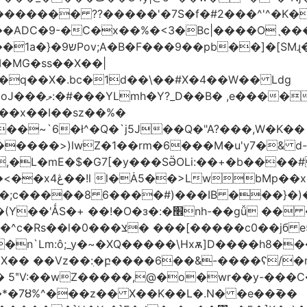
������� ??�����'�7S�f�#2���^'^�K�
�ADC�9-�C�x��%�<3�Bc|����Oˎ���
[SMɻ���1v-M�v�Gp>!�n�U���Vk���
�MG�ss��X��|
��~`6�ł^�Q�`j5J��Q�"A?���,W�K��
1�����>)lwZ�1��rm�6���M�u'y7�& d
�,�L�mE�$�G7[�y���SӚOLi:��+�b���
/m�M�b�| YM�}
8�;c�����8 ַ6����#)���IB ���}�)
׮nh-��gǚ �� ��TBtZv{�Pg\
n`Lm:ô;_y�~�XQ�����\Hxѫ]D����h8����
MX�� ��Vz��ٖ:�բ����6��&-����ʕ/
��*�7Ȣ%^���z�� X��K��L�.N� �e��߫��