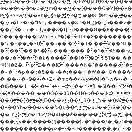
�oO���<
�7�F�;�>�߸�PW�js3�2�����
֎���v��t�b�m�����[����C�Y]��y��
P/Be~w:��Vh�ҿ� k���ſ8 @P"1�ͥ��
�h�I|~�k�ˮf#+g����!v�8 ^�H_@�n���
��y�c.m�|dJyx��&�t]d����G��9����
O��.��H��9W:'n|u*�(�~IT+�X������
�1/I�E��_�YԱ��u��:�3�T�;��Հ��NT�T��
������S�~���g���-{�^�ΆS��Fy_;
��c���^�k������{��O`5T��_��
倩)N�Z�؂pB���!Q����N�/�����x�o�^qwI���ݘ膉��O{V;,  ���?
�~��p��k�5��~��;����W��~G����
�_���~9��+Z �mx��Vy�}|�"-w��=
�&\��� ΊI+��`+b(��"^fH�Sl��
{������_���3��36��H�<���\kxz
֫����[��E���V��B� /v�l��Α��\
�y��Yh����V��%�џ��^�pU��[{/$�[��
��LrS{e�1db9�4t��ǿ��� ��Nʼ=x_
���y��[����믯�����)z�?���/�_�;O�
�����������pz��BU�������,�xs�T