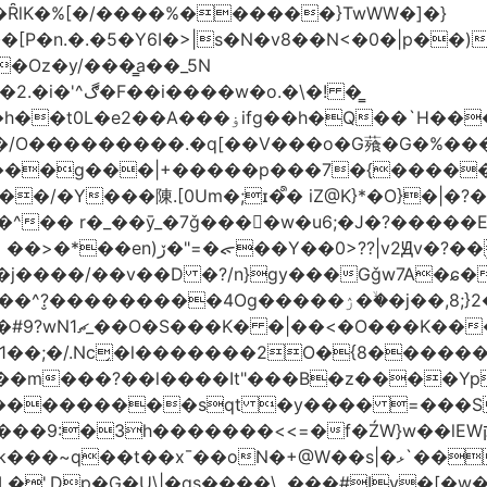
�ȒlK�%[�/����%������}TwWW�]�}
�o.�\�! �͇
��O�����*_�W�߳��Ӌ��S�kg����ϝ$��N����{�?
NO��/O���������.�q[��V���o�G薞�G�%
/���g���|+
�����p���7�{�������
�Y���陳.[0Um�;ɪ�᩺� iZ@K}*�O}�|�?
��ܹ�Vj^]��\�����}�;
�j����/��v��D �?/n}gy���Gǧw7A�ɕ�
����ۯ��ۙ�j��,8;}2����J��h��j���p}k*�^�|
 ������ɶ��
�;�/.Nc̗�l�������2O�{8������
��l����It"���B�z����YpY l���'��˭�س
� ���������sqt �y���� =���
������<<=�f�ŹW}w��lEWק'�u�].Qs@�K�H&�v �����m}
|�qs����\,.���#Iv�[�w���P�ݭ���W�[�����o/7