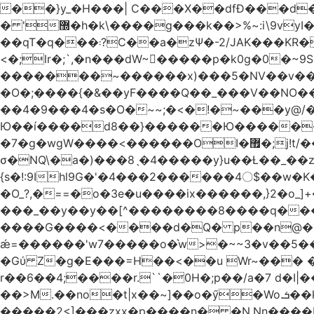
��}y_�H���| C���X��dfÐ���d
� '޽�h�k\����g���k��>%~:i\9vyI��[P�n.�.�5�Y6I�>|s�N�v8��N<�0�|p��)b��Cz)�|
��qT�q���܃?C��a�zΨ�-2/JAK���KR��Oz�y/���̳a��_5N
<�;lr�;`,�n���dW~�ٍ����p�k0g�0�~9S�2.�i�'^ڰ�F��i����w
�������~������x)���5�NV��v��h��t0L�e2��A���ۏifg��h�Q��`H�����~���^v�^2�Z���ۧ�
�O�;����{�&��yF����Q��_���V ��
��4�9���4�s�O�~~;�<�!�~���y@
Ю��í����d8��}������Ю�������/
�7�g�wgW����<������OI�޿�;j!t/��^�� r�_��ӯ_�7ǧ����ٕw�u6;�J�?�����E
σ�NQ\�a�)���8ˎ�4�����y}u��Ƚ��_��z ��>�*��en)ڒ�"=�ᯠ��Y��0>??|v2Ԭv�?
{s�!:9Ihl9G�'�4���2������4〇$��w�K
�O_?,�==�o�3e�u����ix������,}2�o_]+��^?̮���������4Og�
���_��y��y��[^��������8����q���#9?wN1ޗ_��O�S���K� �|��<�O���K���Aγ�
����G����<����d�Q� p��n@�1�
ǽ=������'w7�����o�͛w>�~~3�v��5���m���?
�Gύ Z�g�E���=H��<��u Wr~��
r��6��4;����r.``�0H�;p��/a�7 d�I|����9:�3h�
��>M.��no�t|x��~]��o�ӳ�Wo.ܭ��k���~q��t��x¯��oN�+@W��s|�ޅ`�������U��
�����2<]���zxx�p����n� �N.Nn����L�'.Dp�G�U\