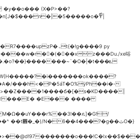
�y��o��� (X�P>��?
�n[J�$���n�|�5�����o�߾|
P�ۃt{�!g����9 py
�����w�r��ٌ(� ��xz���Du./xe唂
�o?��}�������~`�O�|�t���ܧ
W{H�����?�i�������ok����?
A�/���h<�P�5áT�O%ӱPh��i�-
��>��Z����1����ճ�[�s�KD����|
h!���E� �E��� ����
� M�Ω��uY���r%��3!��ዴ]�G!/
 ��t΋�_�)/N�6��4���?�g��ٿO�}
�@d!97�������o���!C�lx��$����