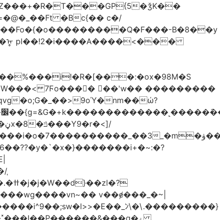
Z���+�R�T���GP{5�ǯK��
����Fo�{�o���������Q�F���-B�8��y
R�ᡎ pl��!2�i����A����<���
�W���
< 7Ϝo���� ��'w�� ���������
��??�y�`�x�}�������i+�~:�?
|
/֧
�?
�wg����vn~�� v��ɇ���_�~|
�����i^9��;sw�l>>�E��_ﾝ\�\.���������}