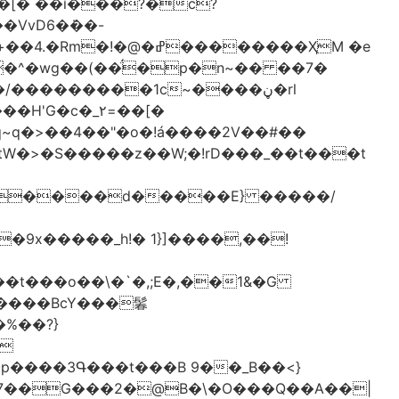
[� ��ǐ���?�ċ?
vD6�݁��-
�^�wg��(��̈́�p�n~�� ��7�
/���������1c~����ڼ�rl
�c�_٢=��[�
�����BcY���鬊
���3Գ���t���B 9��_B��<}
7��G���2�@B�\�O���Q��A��|