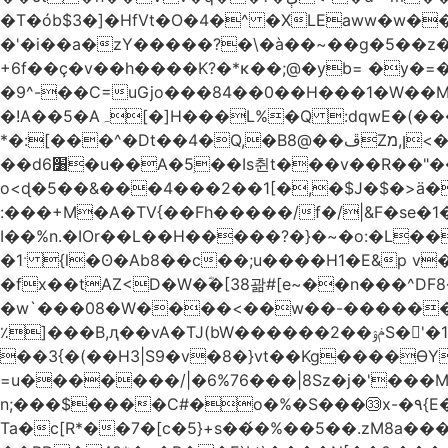
�T�ób$3�]�HfVt�O�4�^ �XLEaww�w�
�'�i��a�zY�����?�\�à��~��g�5��z�
+6f��ç�v��h����K?�*κ��;@�y
b= �y�=��1a�}�ש9Pov;A�B�F���9��pb��]�
�9^-��C=uGjo���84��0��H���1�W��M
�!A��5�Aہ[�]H���L%�Q :dqwE�(���q��X�.bc�1d��\��#X�4��W�� Ldg
*�:[���^�Dt��4�Q,�B8@��ڦZן,מ<�oJ���ލ:�#���YLmh�Y?_D��B� ,e�����/�l=� k*w�_X�LwS�
��d6׸�u��A�5ׅ��Is췬t���v��R��"���x��I��sz��%�
o<ɖ�5��&���4���2��1[�,�$J�$�>ä�
:���+M�A�TV{��Fh�����/f�/|&F�
se�
I��%n.�IOr��L��H�����?�}�~�o:�L�
�1ˑ {l�ʘ�Ab8��c��;u����H1�E&p v�<��xڠ4��!l l�Ȧ5��>LwbMp��x`���
�fx��tAZ<D�W�ؓ�[38괆#[e~��n�
��^DF
�w`���08�W����<��w��-������(Y��'ǺS�+ ��!�O�з�:�
٪]���B,ԯ��vA�TJ(bW������ݥۉ��2S�'�1�^c�Rs��l�0���צ� ���[�����c0��jб e5N�LES���I�=��������
��3{�(��H3|S9�v�8�}vt��Kg����ӨY�
=u�������/|�6%76���|8Sz�j�'���
n;���$����C#�o�%�S���㉝x-�٩{E� 5ʺV:��wZ�����,@�o�wr��y-���C���2���bj��N\ϟ�����<k@�3?
Ta�c[R*��7�[c�5}+s��́�%��5��.zM8a�