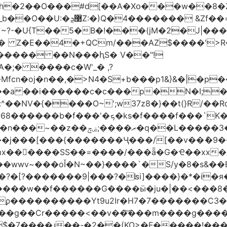
h�2��O���#d[��A�Xօ���w��8�
)~?-�U{T��5�B�!���(jM�2�J|�
�j� Z�E��4�+QCm/���AZ$����'>
o����� ��N���ԧS� V��"!
;� ����c�W'_� ,?
��a ��i������c�c���p�N�I;
����3�ڼx�8�ݿ���Y9�r�<]/
mx������SS��=����/���ǟ�G�Ҽ��xx�6
wwv~���oǏ�N~��}����`�S/y�8�s&��E
[?�������9|���?�ʪi]����}�*�i�я�
�����G����ӹ�ju�|��<���8�.�ߚ�j�j�W��d}��zl
��������Yt9u2Ir�H7�7� ������C3���
{���g��Cr�����<��v��͝���m����g���