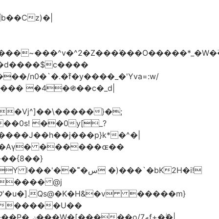
���d����$c����
/n0�`�.�֜f�y����_�'Yva=:w/
���� �4�֍��c�_d|
��0s! ��0y[_?
��{8��}
 �)���`�bK2H�i!
S���� @j
ޠf+�ۖ�|