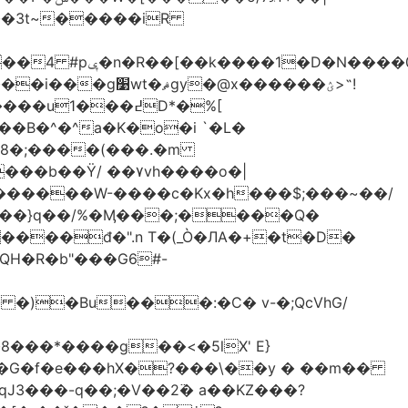
-��3t~�����iR
��0�Ë��r�-
�@x������ؽ>˶!
�B�^�^a�K�o�i `�L�
���b��Ϋ/ ��۷vh����o�|
������W-����c�Kx�h���$;���~��/
 �)�Bu���:�C� v-�;QcVhG/
���*����g��<�5lX' E}
P�G�f�e���hX�?���\��y � ��m��
���-q��;�V��2߳� a��KZ���?