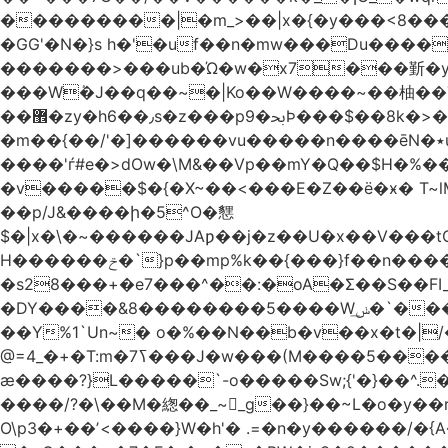
���������|�m_>��|x�{�y���<8����ew�nF{��˟���`�F�z
�GG'�N�}s h�'�uf��n�mw���Du����
�������>���ub�Ώ�w�x7���斳�y��
���Wٝ�J��q��~�|Ko��W����~��柚��
��޾�zy�h6��٫s�z���p9�ﲝϷ���$��8k�>�O���I�y�/O~���Eo>GË3�عr�Ͼ6wVg�/߭n�Ͻ�4Jw�o�&�o��i
�m��{��/'�]������vu�����n����ēN�٭u�����o'�����w�^�Q���2�;U>��ʧ�� ��W_/|
����'ѓ#e�>dOw�\M&��Vp��mY�Q��$H�%
�v�����$�{�X~��<���E�Z��ё�ӿ� T~lM�
��p/J&����ի�5^O�㦟
$�|x�\�~������JAƿ��j�z��U�x��V���
H������ݗ�`}p��mp%k��{���}f��n����G{߿�_lz��=}�N�9���N� P�+�xd_�~�>����֚���v/f������!t�}
�s28���+�e7���^��:�oA�Σ��S��FI
�DY����&8��������5����Wݭ͟�`����G�'ʭ����\N����.�W��w��ӫx>�~f�v&}����e��a`& y������8��`Gʾ;퇏
��Y%1`Un~� o�%��N��b�v��x�t�|/
ӕ����?}L�����`-o�����Sw;{'�}��^.
����/?�\��M�緫��_~_g��}��~L�o�y�
O\p3�+��ʼ<����}W�h'� .=�n�y������/�{A��֏���