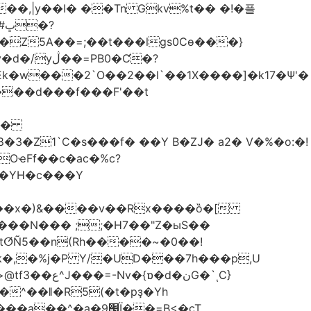
��,|y��Ι� ��Tn Gkv%t�� �!�플
Z5A��=;��t���lgs0Cѳ���}
B0�Ƈ�?
���d���f���F'��t
OҽFf��c�ac�%c?
��YH�c���Y
8��x�)&����v��Rx����ȍ�[
k�,�%j�P Y/�UD���7h���p,U
�نG�`ͺC}
�^��ǁ�R5(�t�pҙ�Υh