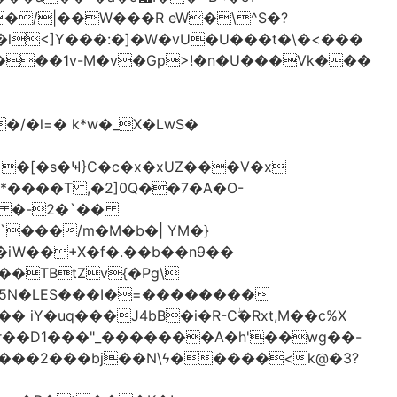
�/|��W���R eW�\^S�?
l<]Y���:�]�W�vU�U���t�\�<���
 �[�s�Ҹ}C�c�x�xUZ���V�x
-*����T ,�2]0Q��7�A�O-
�# �-2�`��
�iW��+X�f�.��b��n9��
 iY�uq���J4bB�i�R-Cۖ�Rxt,M��c%X
�r��D1���"_�������A�h'��wg��-