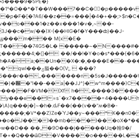
�o����9�5PE�}
1ˢ�O��*�T��W���7��C�㛯ٍ�p�����v 
��ַp�F�[�?A6/��z��=���|�4�+��;>$n�C
>�v��o���1�z��x���1�v�,~��-
3J��c�w/��)X-{��HIG�f�Y���ȸ)��J-
��ϣ���m��� M{x�E�
��74G5�L� �����~�N����#��R7����upz
������4;�{]� ��/��!�Y�o�s*���{�6
h�A�a;��Un��X�:�,����E��-���.
5���r��_�������n;�5s�J������
�)�԰�"l��-��a|��JJ^}� w^m����)C�
T����]�F�VM�{Xf h�_����3� �
y���ѳ��l=s`�x7����=4����U
A)q���j�]~�h�.ԃF��(��(v��"ʍ�B�-
�����;�V*��Z)Ze�ΎJ��y~���*K��n0
���o�J���I��mb�� �l���oX�*���^
�w��D�� ��_�9O���j�����Uq�翰9�/
�+�Q���ѿD�V��ܿ���o�����L��>�