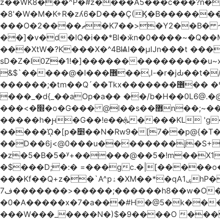
z��WK8���^P�#z����A5���c���?n�
�8'�W�M�K+R�zʎ6�D���Ç(Ϗ�B�������
���O�2����ޗ�K7��>�Y2��B� ~$�ӵ�ã��m�dQp^�T�[� k�*h� �q�R�� +��4.�Rm�!�@�ߝ��������ҲM �e
̎��]�v�d�lQ�i��*Bl�ӂn�0����~�Q�
���XtW�?K���X�^4BѨI��μĲn���t ���
sD�Z�I0Z�1!�]���������������u~x~�_
&$`�����@�Ӏ���޶��,l-�r�jԂ��t�/�� $7p;�Ӳ�g�T��?��PP��4&�i��W!�~q~q�>��4��"�o�!á����2V��#��
������;�tm��Q´��Tkx�������޶�� �º��͖���d�r���+:�^_����x�b�sgn|�ktW�>�S�����z��W;�!rD���_��t���t
���_�d{_��aOp�a�� ��/b�H��0L6@
���<�׭�o�G��� @ǀ��s��޻n��;~��3R�˿�^r���iV��I $������#�Lы�����d�����E} �����/
�����h�ԩ�G��!e��ܞ����KL 'g���W��w����Yv�
�����ᾨ�[p�׵��N�Rw9�[7��p@{�T��o�P"�t�U<y�쫘Q��PDp���� ��B��9x�����_h!� 1}]����,��!
��D��6j<@0���u��������j�S+��ڎ�|��kM;������`�
�z�5�B�5�ʸ+�����@��5�!m��X1��ߋ%���l|-o�<ė;���[�(�a�_�߿�Nn���t���o��\�`�,;E
�$���D;�:� =���gc.�|[�����
���Kf��Q+z��`A^pۀ�XM��*�qAݷ1hP��G�����YU�Xa��]��^ �D�.埗�B��%��?}
ف7�������>�����;������h8��w�O����էW������������{�g����y� |
�0�A�����x�7�a���#H�@5�k����
���W���_����N�)$�9����O ���