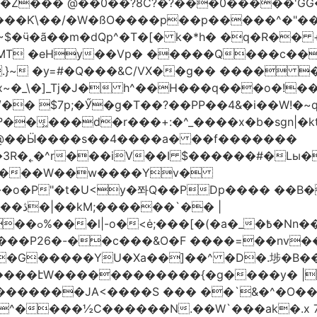
�Z��� @��0��?8C?�?���0�����'GG�
��Ƙ\��/�W�ßO����p��p�����^�"���V
�MT �eHy��Vp� �����Q���c��
.}~ �y=#�Q���&C/VX��g�� ���� �
\�]_Tj�J� h^��H���q���o�!����H'G
.�@��Ӹ����s��4����a� ��f�������
� |
�,��1&�G
ο���P26�-��c���&O�F ����=��nv
�����JA<����S ��� ��`&�^�O��p�
^����½C������N.��W`���ak�.x 