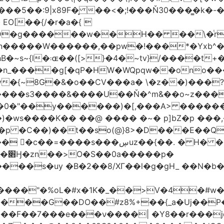
�5��:9|x89F�̙ ��<�;!���Ň30���͇�k�
�H�� ��\�ͭr��4 #pݷ�n�R��[��k����1�D�N��
W������,��pw�!���*�Yxb^���i���g׹wt�ޘgy
��u߄���1D*�%[
n_����g[�qP�HW�WQpqw��ono���
"�0����s3����&����U��Ň�^m&��o~z���
�0�"��y������)�[,���A> �����
ڛuz��{��. � H� �QH�R�b"���G6#-
�p�
���s�uy �B�2��8/XГ��l�g�gH_ ��N�b�
����"�%oL�#x�1K�_��>V�4�#w�8
����G��DO��#z8%+��{_a�Uj��
��7���e���ν����| �Y8��r���jqJ3