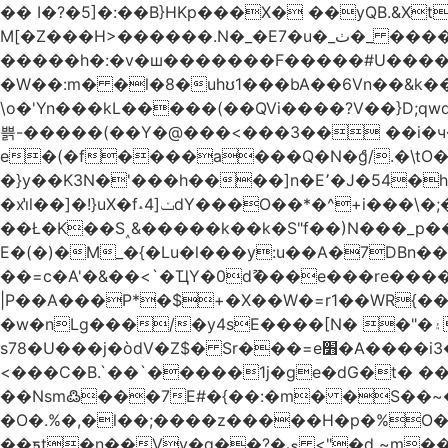
�� I�?�5]�:��B}HKp���X� ��yQB.&X
M[�Z���H>����
�����h�:�v�ш�������F�����#U����a�3
�W��:m� �l�8�uhʊ1���bA��6Vn��&k���a��
\o�'Yn���kL�����(��QVi����?V��}D;qwqzӽ8����Y����J�޺��~:?����}�h���Ek
쁡-�����(��Y�@���<���3�� ��i�
e�(�f����a���Q�N�ްg/.�\tO
�}y��K3N�'���h����]n�E՚�J�54�h@Dm��o�p�1߃o8�h��^
�xi̔l��]�!}uX�f˔4]ݖdY���O��*�^+i���\�;�^�9]�V� f�P���A� &�T�GZ{�q��zv� 8�3�Z1`C�s���f� ��Y B�ZJ� a2� V�%�o:�!
��Ł�K��S˰&�����k��k�S"f��)N���_p��
E�(�)�M_�{�Lu�l���y:u��A�7DBn
��=ϲ�A'�&��<`�ҴY�0dޫ���e���re����
|P��A���P*�$+�X��W�=r1��WR{�
�w�nLg���/�y4sE����[N� �"�۽�vPD�A�f6�ă�����ş�_�W]�y�����N��� ;;�H7��"Z�ыS��
s78�U���j�òdV�Z$� Sr���=e׻�A����i3�J�T�xDq2F\<����<⡛��+Zn�z� ss���tⵚÑ5��n(Rh����~�0��!
<���C�B.`��`�����1j�ge�dG�t� �
��Nsm߷���7E#�{��:�m� �S��~����so��� ˒
�O�.%�,�l��;����z�����H�p�%O�BQ8
��ƽt�n��Vv�q��?�ې <"�d ~m����ͬ�_� ���ث��O4y|@5~��w�=�`�"ǋ���a��^�a�9՗Ϊ��=B<�cT