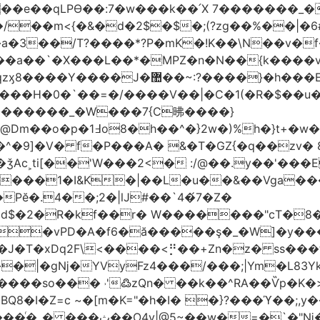
t��e��qLPϴ��:7�w���k��՛X 7�������_�
;(?zg��%��|�ڀ#6�?
��.N�_�E7�u�_ٺ�_ ����/��m<{�&�d�2$�$�
��/T?����*?P�mK�!K��\N��v�f�
`�X���L��*�MPZ�n�N��{k����v�d�/yڷ��=P
�w���2`O��2��l`��1X����]�k17�Ψ'�
ч���H�0�`��=�/����V��|�C�1(�R�$��u
�������_�W���7{C昲� ���}
�}2w�)%h�}t+�w��
ǯAc˲ti[��'W���2<� :/@��.y��'���E
�����1�I&K�|��L�u��&��Vga�
Pĕ�.4��;2�|lJ#��`4�́7�Z�
�d$�2�R�kf��r� W�������"ϲT�
��|�gǋ�YVyFz4���/���;|Ym�L83Y
'߷zQn� ��k��^RA��Ѷp�K�>@tf3��ع^J���=-Nv�{ɒ�d
�I�Z=c ~�[m�K="�h�I� �}?���ϓ��;,y�