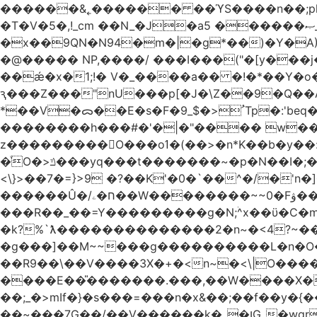
������&˿������ ��ϓS����n��;p
�T�V�5�,!_cm ��N_�J�a5 ������ޞ_b��O��U:�޳ܯZ:�)Q�4������� &Zf��=�@�_��Ft �Bc{�� c�/
�x��9QN�N94�m�|�g*��)�Y�A
�@����� NP,����/ ���I���("�[y��
��ǽ�x�1;!� V�_����a�� �!�*��Y�
ԇ���Z���"nU���p[�J�\Z��9�Q��A�
*��V�ᯅ��E�s�F�ﹸ<�$_9Tp�:'beq�Mfcn�oj�n��,�>N4�S+b���p1&}&�|�p���%���i!�R�[���:�ox�98M�S
��������h���#�'�|�"���� w�
z���������O���oߗ�(��>�n*K��b�y��:^��NV�{����O~';w37z8�}��t(}R/��Rqvg�o;G�_��>9oΎ�nm��ώ?
�ͮO�>ݿ���yq���t�������~�p�N��I�;�68������b�f���'�ܟ�ks�f����f���`K�׼��{g=&G�+k�������������˻�����݇�������re6�o�^�~��=
<\}>��7�=}>9 �?��K'�0�`��^�/�'n�]�n���~��z��ރ����;ۻݼ�q��L�
������Û�/ח�ۦ��W��������~~0�Fۋ���j���[���{�������Ҷ���/[��v��ެ�9����i�o�7����������_��3_�m�ۋ����
���R��_��=Y���������g�N;ۛ^x��ϋ�C�
�k?%`ƛ��������������2�n~�<4?~���
�g���]��M~~���g����������L�n�O�?�
��R9��\��V����3X�+�<n~�<\|O�������w��f�
����E��̎�������.���,��W����X�ϼ��
��;_�>mIf�} �s���=���n�x&��;��f��y�
��~���7G��/��V������k�_�ןG_�wqr$�7����ɻ��-�2��(KO>�F�����!���˟���I��P������&���q�ۼ