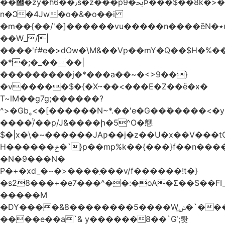
��޾�zy�h6��٫s�z���p9�ﲝϷ���$��8k�>�O���I�y�/O~���Eo>GË3�عr�Ͼ6wVg�/߭
n�Ͻ�4Jw�o�&�o��i
�m��{��/'�]������vu�����n����ēN�٭u�����o'�����w�^�Q���2�;U>��ʧ��
��W_/|
����'ѓ#e�>dOw�\M&��Vp��mY�Q��$H�%
�*�;�_����|
���������j�*���a��~�<>9��}
�v�����$�{�X~��<���E�Z��ё�ӿ�
T~lM��g7g;������?
^>�Gb˿<�[������N~*.��'e�G��ܺ�����<�y3
����/ͭ��p/J&����ի�5^O�㦟
$�|x�\�~������JAƿ��j�z��U�x��V���
H������ݗ�`}p��mp%k��{���}f��n����G{߿�_lz��=}
�N�9���N�
P�+�xd_�~�>����֚���v/f������!t�}
�s28���+�e7���^��:�oA�Σ��S��FI_
�����M
�DY����&8��������5����Wݭ͟�`����G�'ʭ����\N����.�W��w��ӫx>�~f�v&}
����e��a`& y������8��`Gʾ;퇏