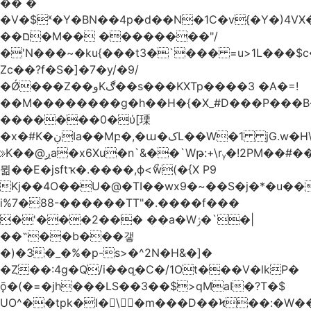
�� �
�V�$ˣ�Y�BN��4p�d��N�1C�v{�Y�)4VӾ
��ם�M�� ��������"/
�'N���~�ku{���t3�`��� =u>1L���$c
Zc��?f�S�]�7�y/�9/
�Ǿ���Z��وKڰ��s���KXTp����3 �A�=!
��M��������g�h��H�{�X_#D���P��
�������0�ύ[瑮
�x�#K�ڹIa��Mբ�,�ա�کL��W�1 jG.w�H\^8Z��n�]KUL{�z>7[n@A���<�M;_t�PwM;Ӝ��R�&����ki�j�����n0� u{�;j������Q��,�E2�t�Ӊ�/<�Qm�fo�/
≫K��@ږa�x6Xu�n`&��`Wթ:+\rᵧ�!2PM��#���=�>��ZTبrP�
뮒��E�jsftҡ�.����,ϕ<ޯw(�{X P9
Kj��4O��U�@�TI��wx9�~��S�j�*�u���[Eu��a)\��ݏ��X�&��~
i%7�88-������TT"�.����f���
�'���2��� ��a�Wݬ�`�|
��˶��b���갷
�)�3�_�%�p-s>�^2N�H&�]�
�Ȥ��:4g�Q/i��q֥�C�/1Ot���V�lkP�
ǭ�(�=�jh���LS��3��$>qMaI�?T�$
UO^��tpk�I�\�m���D��Ϟ��:�W���א��BwJ�].�B