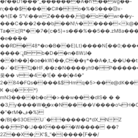
�r��D1���"_�������A�h'��wg��-
n;���$����C#�o�%�S���㉝x-
�٩{E� 5ʺV:��wZ�����,@�o�wr��y-
���C���2���bj��N\ϟ�����<k@�
Ta�c[R*��7�[c�5}+s��́�%��5��.zM8a
�e��߫��
��RD�48*�օ�B��E)Lt)����N[��0;��
����ॄB b�D��n�8Wڎ!�
��h��]�oe�kW)��,C��γ*��A�,t_��U��tב� _�C�Mh����ۥ�l5�Ğ#/
�ޤ`�EҴ�HϜ,��z�N����yh9�Р��҆����w`ۆ��]V�r
옺�� v�4�1[� ��{�4�"
2�84�FQs����&$Hmq�5>��e@dK����"
Ҝ �uj�*}
mN3����b�o�>��w��:�dlS� � �
�3,y����W�̳�x�N����V����oԿH�
�"�rM�ف�%}
�/BIj�63OEU`������Q*dX_NZ
��;P�:J��K����W���� ��?
2Z��X�;K'$_"�(����[F��/