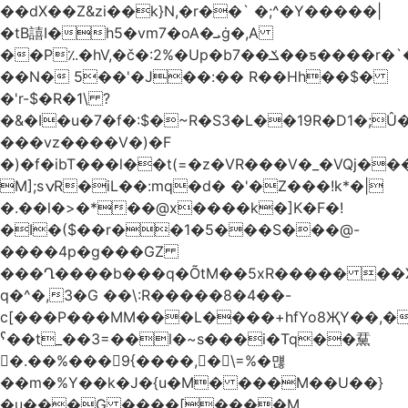
��dX��Z&zi��k}N,�r��` �;^�Y�����|
�tB譆I�h5�vm7�oA�ܝġ�,A
��P؉�hV,�č�:2%�Up�bݎ��7��ƽ����r�`��bn<1g�(h�ى!
��N� 5��'�J��:�� R��Hh��$�
�'r-$�R�1\ ?
�&�I�u�7�f�:$�~R�S3�L��19R�D1�;Û�
���vz����V�)�F
�)�f�ibT���l��t(=�z�VR���V�_�VQj�
M];sݍR�iL��:mq�d� �'�Z���!k*�|
�.��l�>�*��@x����k�]K�F�!
�I�($��r��1�5���S���@-
����4p�g���GZ
���Ղ����b���q�ÕtM��5xR����� ��X
q�^�,3�G ��\:R�����8�4��-
c[���P���MM���L����+hfYo8ҖY��,�
ˁ��t_��3=��l�~s���i�Tq��䵤
�.��%��� 9{����, �\=%�먢
��m�%Y��k�J�{u�M� ���M��U��}
�u���G ����[����M