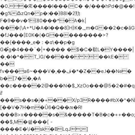
�0.�Ԙ����I���(C� �/���hPd�@��!
�g%߷zQn� p�:��}B8I�2劷
F�9��v�1{80���*�A�k|
���(\A+*U�A�l���8]H}K�._m�G��2�c
�fJ���[E0K�(�G���������>?
��{����_e� : �ʛ\��p�g
G�֩g�4���`�|+���� �$�C�㹷L�Y����|
�ͺ�l�*�T_ìG/�����  ��kE�
��
fv���a6~���V�,��ڤ�*�Z��e.I��Ne�
b�[7��,�A
�
�c�����2@���N�$_XzOo���@5�2�#�q�
ꏣ
���s��s�j�+��X/p3R�ܿ���#bX�^�N 
[��V�7H�m�Ů6�Q��ԕ�R!
���B>x�����s�&�����T�B�c�++��o;�ݸƬ^դ��J�a�I���7�f��F'���߭�ޒ���<���Z��
��$,M�쇝���[ -
����E�\i�sk�BLqJ;]