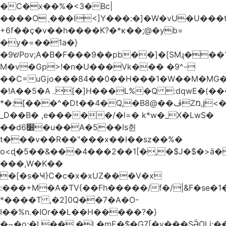
�C�x��%�<3�Bc|
����Oˎ���l<]Y���:�]�W�vU�U���
+6f��ç�v��h����K?�*κ��;@�y
b=
�y�=��1a�}
�ש9Pov;A�B�F���9��pb��]�[SMɻ���1v-
M�v�Gp>!�n�U���Vk��� �9^-
��C=uGjo���84��0��H���1�W��M�MG�
�!A��5�Aہ[�]H���L%�Q :dqwE�(���q��X�.bc�1d��\��#X�4��W�� Ldg
*�:[���^�Dt��4�Q,�B8@��ڦZן,מ<�oJ���ލ:�#���YLmh�Y?
_D��B� ,e�����/�l=� k*w�_X�LwS�
��d6׸�u��A�5ׅ��Is췬
t���v��R��"���x��I��sz��%�
o<ɖ�5��&���4���2��1[�,�$J�$�>ä�
���,W�K��
�[�s�Ҹ}C�c�x�xUZ���V�x
:���+M�A�TV{��Fh�����/f�/|&F�
se�
*����T ,�2]0Q��7�A�O-
I��%n.�IOr��L��H�����?�}
�~�o:�L��,�L�mE�$�G7[�y���SӚOLi