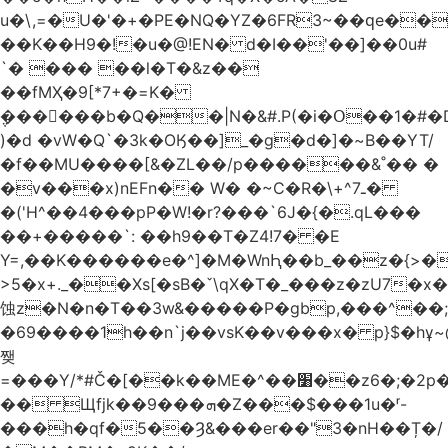
u�\,=�U�'�+�PE�NQ�YZ�6FR3~��ԛe��
��K��H9�!�u�@!EN� d�I��'��]��0u#
`� ��� ��l�T�&z��
��fMҲ�9[*7+�=K�
݆������b�Q��|N�&#.P(�i�Օ��1�#
)�d �vW�Q`�3k�OӃ��]_�g�d�]�~B��YT/
�f��MU����[&�ZL��/p������&˚�� �
�v���x)nEFn�� W� �~C�R�\+^ـ7�
�('H^��4���pP�W!�r?���`6J�{�.qL���
��+�����`: ��h9��T�Z4!7� �E
Y=,��K������e�^]�M�WnԦ��b_��z�{>�c'�����I!S��O,h
>5�x+._��Xs[�sB�ˇ\qX�T�_���z�zU7�x�
蚀z�N�n�T��3w&�����P�gbp,���^��
�69����1h��n`j��vsK��v���x� p}$�hұ~
쨎
=���Y/*#Č�[��k��ME�^��׸��z6�;�2p�"��f�3mn�Y�Y�
�� Щfjk��ܗ���9�Z���$���1u�ʳ-
���h�qf�5��Ȝ&���er��"3�nH��Ț�/