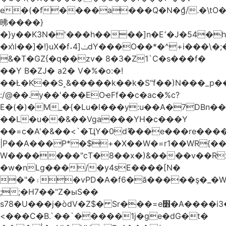
e�(�f����a���Q�N�ްg/.�\t
昲� ���}
�}y��K3N�'���h����]n�E՚�J�54�h@Dm��o�p�1߃o8�h��^
�xi̔l��]�!}uX�f˔4]ݖdY���O��*�^+i���\�;�^�9]�V� f�P���A�
&�T�GZ{�q��zv� 8�3�Z1`C�s���f�
��Y B�ZJ� a2� V�%�o:�!
��Ł�K��S˰&�����k��k�S"f��)N���_p��
:/@��.y��'���EOҽFf��c�ac�%c?
E�(�)�M_�{�Lu�l���y:u��A�7DBn�
��L�u��&��Vga���YH�c���Y
��=ϲ�A'�&��<`�ҴY�0dޫ���e���re����
|P��A���P*�$+�X��W�=r1��WR{��
W�������"ϲT�8��x�)&����v��R
�w�nLg���/�y4sE����[N�
�"�۽�vPD�A�f6�ă�����ş�_�W]�y�����N���
;;�H7��"Z�ыS��
s78�U���j�òdV�Z$� Sr���=e׻�A����i3�J�T�xDq2F\<����<⡛��+Zn�z� ss���tⵚÑ5��n(Rh����~�0��!
<���C�B.`��`�����1j�ge�dG�t�