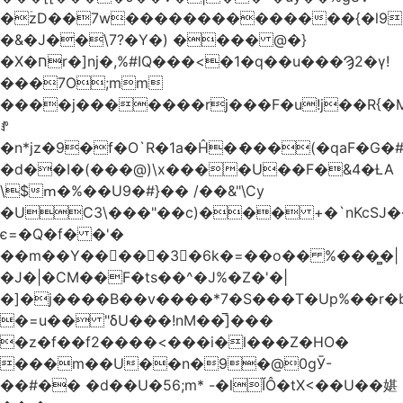
�ۡzD��7w��������������{�l9
�&�J��\7?�Y�) ���� @�}
�X�חr�]nj�,%#IQ���<�1�q��u���Ϡ2�γ!
���7O;mm
����j�������rj���F�u!j��R{�Mb�n�r�
ꍚ
�n*jz�9�f�O`R�1a�Ĥ�ަ���(�qaF�G
�d��I�(���@)\x����U��F�&4�ȽA
\$ՠ�%��U9�#}�� /��&"\Cy
�UC3\���"��c)��� +�`nKcS
є=�Q�f� �'�
��m��Y��
񢫫���3�6k�=��o�� %���̻�|
�J�|�CM��F�tѕ��^�J%�Z�'�|
�]�j����B��v����*7�S���T�Up%��r�
�=u�� "δU���!nM��̅]���
�z�f��f2����<���i�l���Z�HO�
���m��U��n�9�@0gӮ-
��#�� �d��U�56;m* -�lĬÔ�tX<��U��媅