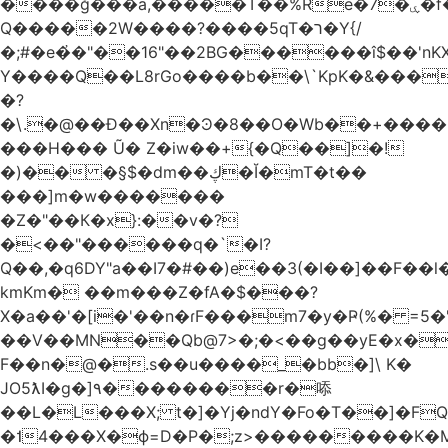
����ğ���a,�����T��%Re�7�ۑ�f�reQ�00!h����îNtr����� ��G�A�֓���Q�`�k��բ�^=n4�à��r[Y
Q�����2W����?����5qT�ר�Y{/
�;#�e�҆�"��16"��2BG������î$��'nKX
Y����Q��L8rGo����b��\`KpK�&���
�?
�\.�@��Ð��Xn�Ͽ�8��O�Wb��+����B
���H��� Ũ� Z�iw��+{�Q��]�!
�)�� �§$�dm��ڮ�Ĭ�mT�t��
���]m�w�������
�Z�"��К�x}:��v�?
�<��"������q�`�I?
Q��,�q6DY"a��I7�#��)e��3(�I��]��F��
kmKm� ��m���Z�fA�$���?
X�a��'�[i�'��n�ɾF���m7�y�Ҏ(%� =5�'
��V��MN��Qb@7>�;�<��g��yE�x�
F��n�@�.s��u����_�bb�]\ K�
JO5ƛI�ɡ�]٩��������r�㖭
��L�L���X; t�]�Yj�ndY�Fo�T��]�F
�˦4���X�ϕ=D�P�;z>���������K�M�