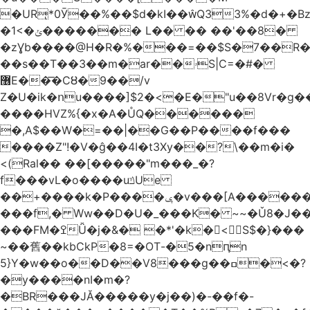
�URͅ*0Ӯ��%��$d�kI��Q33%�d�+�B
�1<�ݵ������� L�� �� ��'��8�
�zƔb����@H�R�%���=��$S�7��R�
��s��T��3��m�ar��ۥS|C=�#�
޶E��͞�CȢ�9��/v
Z�U�ik�ոu����]$2�<�E�"u��8Vr�g��EkW˽
����HVZ%{�x�A�ŮQ������
�,A$��W�=��|��G��P����f���
����Z"!�V�ĝ��4I�t3Xy��?\��m�i�
<(Ral�� ��[�����"m���_�?
f���vL�o����uݿUe
��+����k�P����ݷ�v���[A������v�.&��6������/
���f,� Ww��D�U�_���K� ~~�Ǔ8�J���
���FM�ߐǙ�j�&� �*'�k�𙑫<S$�}���
~��舊��kbCkP�8=�OT-�5�nԥn
5}Y�w��o��D��V8���g��ߛ�<�?
�y����nI�m�?
�BR���JĂ�����y�j��)�-��f�-