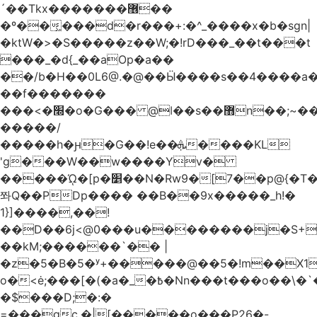
´��Tkx�������޶��
�º��͖���d�r���+:�^_����x�b�sgn|
�ktW�>�S�����z��W;�!rD���_��t���t
���_�d{_��aOp�a��
��/b�H��0L6@.�@��Ӹ����s��4����
��f�������
���<�׭�o�G��� @ǀ��s��޻n��;~��3R�˿�^r���iV��I $������#�Lы�����d�����E}
�����/
�����h�ԩ�G��!e��ܞ����KL
'g���W��w����Yv�
�����ᾨ�[p�׵��N�Rw9�[7��p@{�T��o�P"�t�U<y�
쫘Q��PDp���� ��B��9x�����_h!�
1}]����,��!
��D��6j<@0���u��������j�S+��
��kM;������`�� |
�z�5�B�5�ʸ+�����@��5�!m��X1��ߋ%��
o�<ė;���[�(�a�_�߿�Nn���t���o��\�`�,;E�,��1&�G
�$���D;�:�
=���gc.�|[�����ο���P26�-