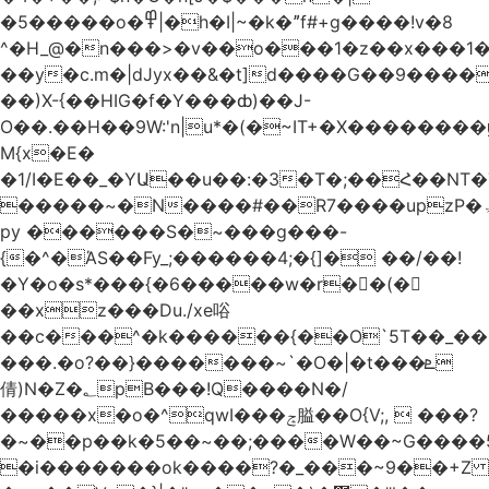
�5�����o�߾|�h�I|~�k�ˮf#+g����!v�8
^�H_@�n���>�v��o���1�z��x���1�
��y�c.m�|dJyx��&�t]d����G��9����
��)X-{��HIG�f�Y���ȸ)��J-
O��.��H��9W:'n|u*�(�~IT+�X������
M{x�E�
�1/I�E��_�YԱ��u��:�3�T�;��Հ��NT
�����~�N����#��R7����upzP�ۃt{�!g����9
py ������S�~���g���-
{�^�ΆS��Fy_;������4;�{]� ��/��!
�Y�o�s*���{�6�����w�r��ٌ(�
��xz���Du./xe唂
��c���^�k������{��O`5T��_��
���.�o?��}�������~`�O�|�t���ܧ
倩)N�Z�؂pB���!Q����N�/
�����x�o�^qwI���ݘ膉��O{V;,  ���?
�~��p��k�5��~��;����W��~G����
�i�������ok����?�_���~9��+Z