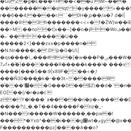
�Gύ Z�g�E���=H��<��u Wr~���
���������sqt �y���� =���
r��6��4;����r.``�0H�;p��/a�7 d�I|
����9:�3h�������<<=�f�ŹW}w��lEWק'�u�].Qs@�K�H&�v ����
��>M.��no�t|x��~]��o�ӳ�Wo.ܭ��k���~q��t��x¯��oN�+@W��s|
�ޅ`�������U��
�����2<]���zxx�p����n�
�N.Nn����L�'.Dp�G�U\|
�qs����\,.���#Iv�[�w���P�ݭ���W�[�����o/
ޠ7f+�ۖ�|�������R�����k���!� ���x
����[���5��:9|x89F�̙ ��<�;!
���Ň30���͇�k�-��3t~�����iR
�ͩ���'׷��O���D��$Z\��d�`�n�
EO[��{/�r�a�{ 
z�Y�I���`a�����n�p�=�����D�g������w�
��l��?\)_�,�T��͏4�����F�nz�_-
�N���n�����W������,��pw�!
���*�Yxb^���i���g׹wt�ޘgy�@x������ؽ>˶!
F����������pz]����A��o?