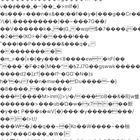
v��ɇ���_�~|��;_�>mIf�}
�s���=���n�x&��;��f��y�{���g��Cr��
ﾝ\�\.���������}��~���7G��/
��V������k�_�ןG_�wqr$�7����ɻ��-
�2��(KO>�F�����!���
˟���I��P������&���q�ۼ
���������|
�m_>��|x�{�y���<8����ew�nF{��
˟���`�F�z�|M��^�߿ZJ7G��gswwk������j��
����d2�]z?|���I?-�GG'�N�}s
h�'�uf��n�mw���Du����~�}
�8����_��t����x/
���[����M>inm}]>\/�/���oB��&�B}w뼱
�������>���ub�Ώ�w�x7���斳
�y��t P���s�wV[�}���:�y��������/
��}�l>t//
���Wٝ�J��q��~�|Ko��W����~��柚
��7���G���_�W�|