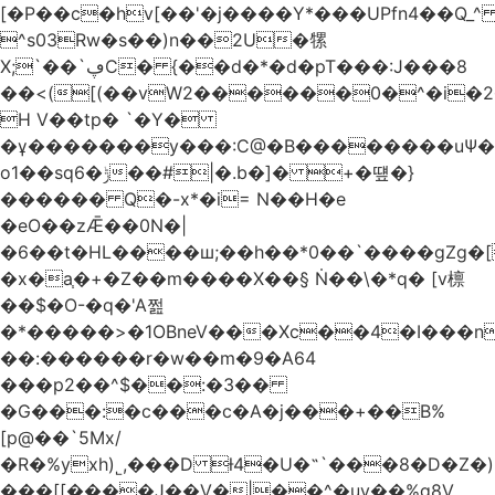
[�P��c�hv[��'�j����Y*���UPfn4��Q_
^s03Rw�s��)n��2U�㹎
X;`��`ڥC� {��d�*�d�pT���:J���8
��<([(��vW2������0�^�i
H V��tp� `�Y�
�ұ�������y���:C@�B��������uѰ��
o1��sq6�ݱ��#|�.b�]� +�떞�}
������ Q�-x*�i= N��H�e
�eO��zǢ��0N�|
�6��t�HL����ш;��h��
*0��`����gZg�[
�x�a֧�+�Z��m����X��§ Ṅ��\�*q� [v檩
��$�O-�q�'A쩚
�*�����>�1OBneV���Xc��4�I���n
��:������r�w��m�9�A64
���p2��^$��:�3��
�G���:�c���c�A�j���+��B%
[p@��`5Mx/
�R�%yxh)˾,���D ƚ4�U�˵`���8�D�Z
���[[����J��V�|��^�uy��%g8V