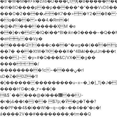
�8'�W�M�K+R�zʎ6�D���Ç(Ϗ�B������
�W�ßO����p��p�����^�"���VvD6�݁�
���O�2����ޗ�K7��>�Y2��B� ~$�ӵ�ã��m�dQp^�T�[� k�*h�
�q�R�� +��4.�Rm�!
�@�ߝ��������ҲM �e
̎��]�v�d�lQ�i��*Bl�ӂn�0����~�Q��
�eHy��Vp�
�����Q���c���^�wg��(��̈́�
��7� ���XtW�?K���X�^4BѨI��μĲn���t
���.}~ �y=#�Q���&C/VX��g��
���� �/
���������1c~����ڼ�rl
sD�Z�I0Z�1!
�]���������������u~x~�_\�]_Tj�J�
����H'G�c�_٢=��[�
&$`�����@�Ӏ���޶��,l-
�r�jԂ��t�/�� $7p;�Ӳ�g�T��?
��PP��4&�i��W!�~q~q�>��4��"�o�!
á����2V��#�� ������;�tm��Q