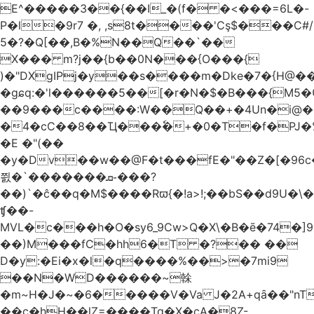
E^�����3��{��I_�(f� �<���=6L�-
P�l�9r7 �, ,s8t����'Cş$���C#/
5�?�Q[��,B�%N��Q��`��
X��� m?j��{b��0N���{O���{
)�"DXgIPj�y��s����m�Dke�7�{H@��
�gɕq:�'l������5��[�r�N�$�B���{M5
��9���c����:W��Q��+�4Un�i@�.
�4�cC��8��Ҵ���ٗ�+�0�T�f�PJ�
�E �"(��
�y�Dv��w��@F�t���fE�"��Z�[�96c�
쯼�`���� ���ܩ֊���?
��)`�ĉ��q�M$����Rϖ{�
!a>!;��bS��d9U�\�
ʧ��-
MVL�c���h�O�sy6_9Cw>Q�X\�B�ē�74�]
��)M���fC�hh6�T �?�� ��
D�y:�Ei�x�l�q����%��>�7mi9
��N�WD������~榦
�m~H�J�~�6�����V�Va J�2A+qȃ��"nT
��c�hH��lZ=����Tq�X�cA�8Z-