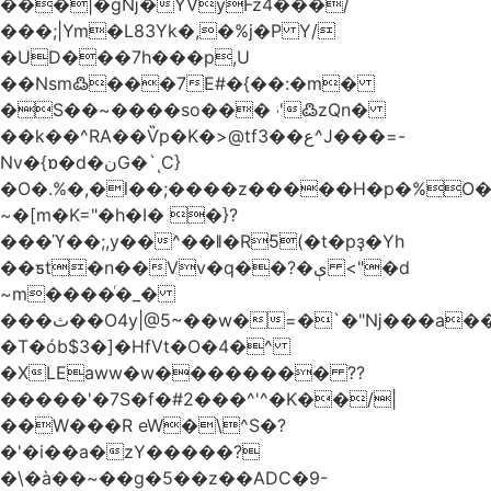
���|�gǋ�YVyFz4���/
���;|Ym�L83Yk�,�%j�P Y/
�UD���7h���p,U
��Nsm߷���7E#�{��:�m�
�S��~����so��� ˒'߷zQn�
��k��^RA��Ѷp�K�>@tf3��ع^J���=-
Nv�{ɒ�d�نG�`ͺC}
�O�.%�,�l��;����z�����H�p�%O�B
~�[m�K="�h�I� �}?
���ϓ��;,y��^��ǁ�R5(�t�pҙ�Υh
��ƽt�n��Vv�q��?�ې <"�d
~m����ͬ�_�
���ث��O4y|@5~��w�=�`�"ǋ���a��^�a�9՗Ϊ��=B<�cT
�T�ób$3�]�HfVt�O�4�^
�XLEaww�w�������� ??
�����'�7S�f�#2���^'^�K��/|
��W���R eW�\^S�?
�'�i��a�zY�����?
�\�à��~��g�5��z��ADC�9-