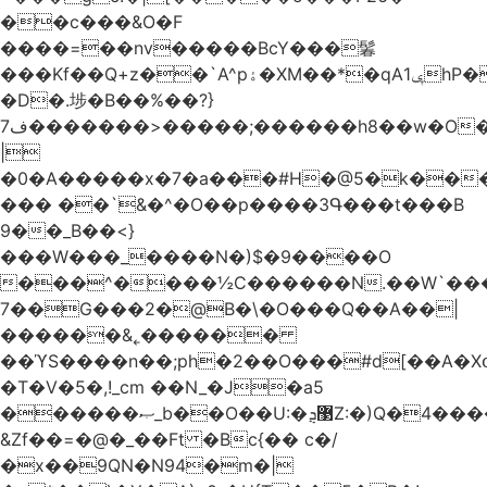
��c���&O�F
����=��nv�����BcY���鬊
���Kf��Q+z��`A^pۀ�XM��*�qAݷ1hP��G�����YU�Xa��]��^
�D�.埗�B��%��?}
ف7�������>�����;������h8��w�O����էW������������{�g����y�
|
�0�A�����x�7�a���#H�@5�k��
��� ��`&�^�O��p����3Գ���t���B
9��_B��<}
���W���_����N�)$�9����O
���^����½C������N.��W`���
7��G���2�@B�\�O���Q��A��|
������&˿������
��ϓS����n��;ph�2��O���#d[��A�
�T�V�5�,!_cm ��N_�J�a5
������ޞ_b��O��U:�޳ܯZ:�)Q�4�������
&Zf��=�@�_��Ft �Bc{�� c�/
�x��9QN�N94�m�|