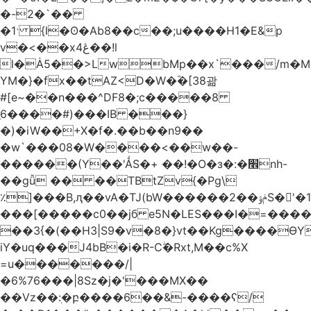
�-2�`��
�1ˑ {l�ʘ�Ab8��c��;u����H1�E&p
v�<��xڠ4��!l
l�Ȧ5��>LwbMp��x`���/m�M
YM�}�fx��tAZ<D�W�ؓ�[38괆
#[e~��n�
��^DF8�;c�����8
ַ6����#)���IB ���}
�)�iW��+X�f�.��b��n9��
�w`���08�W����<��w��-
������(Y��'ǺS�+ ��!�O�з�:�׮nh-
��gǚ �� ��TBtZv{�Pg\
٪]���B,ԯ��vA�TJ(bW������ݥۉ��2S�'�1�^c�Rs��l�0���צ�
���[�����c0��jб e5N�LES���I�=���
��3{�(��H3|S9�v�8�}vt��Kg����ӨY
iY�uq���J4bB�i�R-Cۖ�Rxt,M��c%X
=u�������/|
�6%76���|8Sz�j�'���MX��
��Vz��ٖ:�բ����6��&-����ʕ/