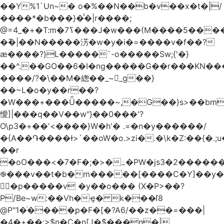
��Y%1`Un~� o�%��N��b�v��x�t�|/
����*�b���}�̾�|r����;
�߮�|��N�����淓�w�y�i�=����v�f��?
ӕ����?}L�����`-o�����Sw;{'�}
��^.��GO��6�I�ng�����G��r���KN��
����/?�\��M�緫��_~_g��}
��~L�o�y��r��?
�W���+���Ǖ�����~,�G��}s>��bm
懓]|���q��V��w"}��0���'?
O\p3�+��ʼ<����}W�h'� .=�n�y������/
�{A��֏����ɫ>`��oW�o.>zi�.�\k�Z:��{�.;u�����N
��r
�oO���<
�7�F�;�>�߸�PW�js3�2�����
֎���v��t�b�m�����[����C�Y]��y�
㛯ٍ�p�����v �y��o��� (X�P>��?
P/Be~w:��Vh�ҿ� k���ſ8
@P"1�ͥ����ַp�F�[�?A6/��z��=���|
�4�+��;>$n�C�n[J�$���n�|