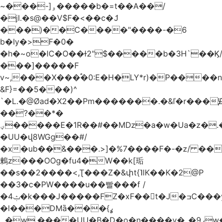
~���-]ۅ�����b�=t��A��/
�jI.�s@��V$F�<��c�ަJ
���)��C����"����-�6
b�Iy�>F�0�
�h�~o�lC�O��ɫ2"$�����b�3H`��Ϗ
���]�����F
v~,���Χ���֠�0:E�H�LY*r)�P����
&F}=��5���)^
`�L.�@Øad�X2��Pm�������.�&ľ�r���Ԭ
��?��*�
ؠ�����E�1R��#��Mǲ�a�w�Ua�z�.�SU�S��p���ǯ��yaa��Я�}
�UU�վ8WGg��#/
�x�ub��&���.>]�%7����F�-�z/ ��
鶫z���OOg�fu4�W��k[㻈
��s��2����<,Ʈ���Z�&փt{˥lK��K�2@P
��3�c�PW����u��빨���f /
�ݑ4�k���J�����FZ�xF��􊛣t�J�ߏC���yj�
�l���DMȁ���ߩ}
�۔w.����UU�B�D�o�n����v�_�9ߩw�����-!z0>' [�)Ս���g2�b�e)&tb�����":�c�\��%�������{����V��.�:��lbL"݊"3���h�Ĥ��W��5{ƚ` 1��8