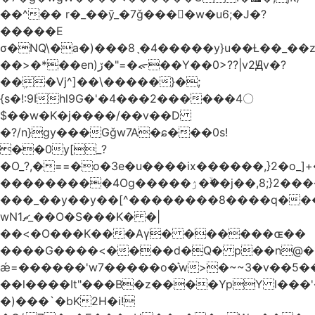
��^�� r�_��ӯ_�7ǧ����ٕw�u6;�J�?
�����E
σ�NQ\�a�)���8ˎ�4�����y}u��Ƚ��_��
��>�*��en)ڒ�"=�ᯠ��Y��0>??|v2Ԭv�?
��ܹ�Vj^]��\�����}�;
{s�!:9Ihl9G�'�4���2������4〇
$��w�K�j����/��v��D
�?/n}gy���Gǧw7A�ɕ���0s!
��0y[_?
�O_?,�==�o�3e�u����ix������,}2�o_]+�
���������4Og�����ۯ��ۙ�j��,8;}2����J��h��j���p}k*�^�|
���_��y��y��[^��������8����q���
wN1ޗ_��O�S���K� �|
��<�O���K���Aγ� ������ɶ��
����G����<����d�Q� p��n@�1�
ǽ=������'w7�����o�͛w>�~~3�v��5
��l����It"���B�z����YpY l���'�
�)���`�bK2H�i!