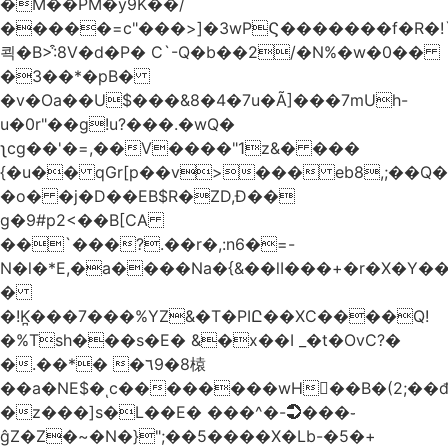
�M��PM�y9K��/
�����=c"���>]�3wPϚ�������f�R�!
쾩�B>:͒8V�d�P� C`-Q�b��2/�N%�w�0��
�3��*�pB�
�v�Oa��U$���&8�4�7u�Ã]���7mUh-
u�0r"��g!u?���.�wQ�
ʅcg��'�=,��V����"1z&� ���
{�u�� qGr[p��v>��� eb8,;��
�o� �j�D��EB$R�ZD,Ɖ��
g�9#p2<��B[CA
��`���?.��r
�,:n6�=-
N�l�*E,�a����Na�{&��lI���+�r�X�Y��_
�
�!K̪���7���%YZ&�T�PIԸ��XC����Q!
�%Tsh���s�E� &�x��I _�t�OvC?�
�.��*� �٦9�8榬
��a�NE$�ͺc��������wH��B�(2;��
�z���]s�L��E� ���^�-➲���֊
ĝZ�Z�~�N�}";��5����X�Lb-�5�+