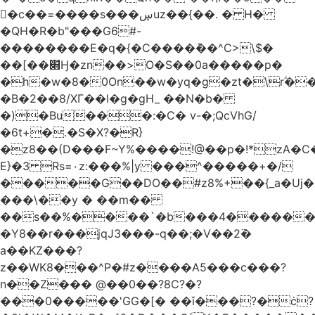
󥢦�c��=����s���ڛuz��{��. � H�
�QH�R�b"���G6#-
��������E�q�{�C����݊��^C>\$�
��[��׋Ӈ�zn��>O�S��0a�����p�
�h�w�8�0On��w�yq�g�zt�\rؖ�
�B�2��8/XГ��l�g�gH_ ��N�b�
�)�Bu���:�C� v-�;QcVhG/
�6t+�.�S�X?�R}
�z
8��(D���F~Y%����!@��p�!*zA�
E}�3 Rs=۰z:���%|y ���^�����+�/
�����G��DO��#z8%+��{_a�Uj�
���\��y � ��m��
��s��%����`�b���4������
�Y8��r���jqJ3���-q��;�V��2߳�
a��KZ���?
z��WK8���^P�#z����A5���c���?
n��Z��� @��0��?8C?�?
���0�����'GG�[� ��ǐ���?�ċ?