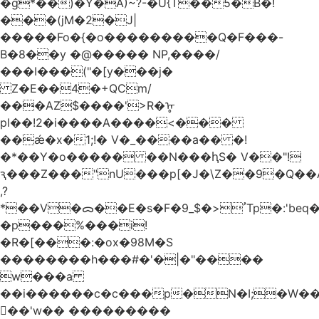
�g*��)�Y�A)~?-�U{T��5�B�!
���(jM�2�J|
�����Fo�{�o���������Q�F���-
B�8��y �@����� NP,����/
���I���("�[y���j�
Z�E��4�+QCm/
���AZ$����'>R�ᡎ
pl��!2�i����A����<���
��ǽ�x�1;!� V�_����a�� �!
�*��Y�o����� ��N���ԧS� V��"!
ԇ���Z���"nU���p[�J�\Z��9�Q��A
,?
*��V�ᯅ��E�s�F�ﹸ<�$_9Tp�:'beq�Mfcn�oj�n��,�>N4�S+b���p1&}&�|
�p���%���i!
�R�[���:�ox�98M�S
��������h���#�'�|�"����
w���a
��i������c�c���p�N�I;�W�
��'w�� ���������