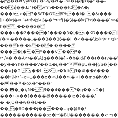
�mx��Vy�}|�"-w��=�)�԰�"l��-
��a|��JJ^}� w^m����)C�A�/
���h<�P�5áT�O%ӱPh��i�-�&\���
ΊI+��`+b(��"^fH�Sl��T����]
h�_����3�
���>��Z����1����ճ�[�s�KD����|
{������_���3��36��H�<���\kxz
���E� �E��� ����
֫����[��E���V��B�
/v�l��Α��\A)q���j�]~�h�.ԃF��(��(v��
�y��Yh����V��%�џ��^�pU��[{/$�[��
��ዴ]�G!/��LrS{e�1db9�4t��ǿ���
��Nʼ=x_���o�J���I��mb��
�l���oX�*���^
��t΋�_�)/N�6��4���?�g��ٿO�}
���y��[����믯�����)z�?���/
�_�;O��w��D��
��_�9O���j�����Uq�翰9�/
�����������pz��BU�������,�xs�T