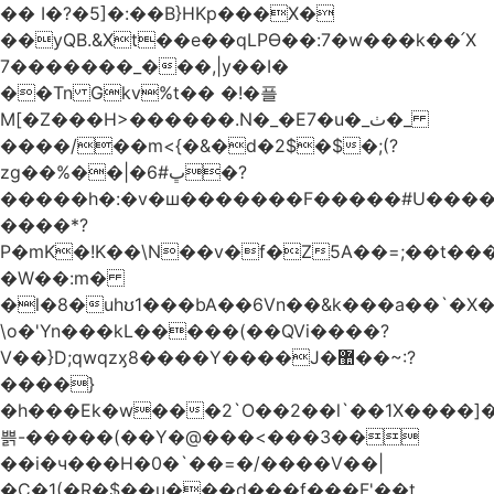
�� I�?�5]�:��B}HKp���X�
��yQB.&Xt��e��qLPϴ��:7�w���k��՛X
7�������_���,|y��Ι�
��Tn Gkv%t�� �!�플
M[�Z���H>������.N�_�E7�u�_ٺ�_
����/��m<{�&�d�2$�$�
;(?
zg��%��|�ڀ#6�?
�����h�:�v�ш�������F�����#U����a
����*?
P�mK�!K��\N��v�f�Z5A��=;��t���
�W��:m�
�l�8�uhʊ1���bA��6Vn��&k���a��`�X���L��
\o�'Yn���kL�����(��QVi����?
V��}D;qwqzӽ8����Y����J�޺��~:?
����}
�h���Ek�w���2`O��2��l`��1X����]�
쁡-�����(��Y�@���<���3��
��i�ч���H�0�`��=�/����V��|
�C�1(�R�$��u���d���f���F'��t