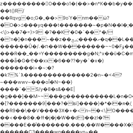
z���������O���oߗ�(��>�n*K��b�y��:^��NV�{����O~';w37z8�}
��t(}R/
��Rqvg�o;G�_��>9oΎ�nm��ώ?
�ͮO�>ݿ���yq���t�������~�p�N��I�;�68������b�f���'�ܟ�ks�f����f���`K�׼��{g=&G�+k�������������˻�����݇�������re6�o�^�~��=
<\}>��7�=}>9 �?��K'�0�`��^�/
�'n�]�n���~��z��ރ����;ۻݼ�q��L�����3�ڼx�8�ݿ���Y9�r�<]/
������Û�/ח�ۦ��W��������~~0�Fۋ���j���[���{�������Ҷ���/[��v��ެ�9����i�o�7����������_��3_�m�ۋ����
���R��_��=Y���������g�N;ۛ^x��ϋ�C�
���ǟ�G�Ҽ��xx�6��??�y�`�x�}
�������i+�~:�?
�k?%`ƛ��������������2�n~�<4?
~���wwv~���oǏ�N~��}
����`�S/y�8�s&��E|
�g���]��M~~���g����������L�n�O
�[?�������9|���?�ʪi]����}�*�i�я�/֧
��R9��\��V����3X�+�<n~�<\|O���
��<���8�.�ߚ�j�j�W��d}��zl�?
����E��̎�������.���,��W����X�ϼ�
������C3����wg����vn~��