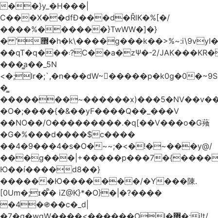
��}y_�H���|
C���X��dfÐ���d�ȒlK�%[�/
����%������}TwWW�]�}
� '޽�h�k\����g���k��>%~:i\9vyI��[P�n.�.�5�Y6I�>|s�N�v8��N<�0�|p��)b��Cz)�|
��qT�q���܃?C��a�zΨ�-2/JAK���KR��Oz�y/
���̳a��_5N
<�;lr�;`,�n���dW~�ٍ����p�k0g�0�~9S�2.�i�'^ڰ�F��i��
�͇
�������~������x)���5�NV��v��h��t0L�e2��A���ۏifg��h�Q��`H�����~���^v�^2�Z���ۧ�
�O�;����{�&��yF����Q��_���V
��NO��/O���������.�q[��V���o�G薞
�G�%���d����$c����
��4�9���4�s�O�~~;�<�!�~���y@/
���g���|+
�����p���7�{������
Ю��í����d8��}
������Ю�������/�Y���陳.
[0Um�;ɪ�᩺� iZ@K}*�O}�|�?����
�4�֍��c�_d|
�7�g�wgW����<������OI�޿�;j!t/