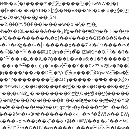
�ȒlK�%[�/����%������}TwWW�]�}
�o.�\�! �͇
��O�����*_�W�߳��Ӌ��S�kg����ϝ$��N����{�?
NO��/O���������.�q[��V���o�G薞�G�%
/���g���|+
�����p���7�{�������
�Y���陳.[0Um�;ɪ�᩺� iZ@K}*�O}�|�?
��ܹ�Vj^]��\�����}�;
�j����/��v��D �?/n}gy���Gǧw7A�ɕ�
����ۯ��ۙ�j��,8;}2����J��h��j���p}k*�^�|
 ������ɶ��
�;�/.Nc̗�l�������2O�{8������
��l����It"���B�z����YpY l���'��˭�س
� ���������sqt �y���� =���
������<<=�f�ŹW}w��lEWק'�u�].Qs@�K�H&�v �����m}
|�qs����\,.���#Iv�[�w���P�ݭ���W�[�����o/7