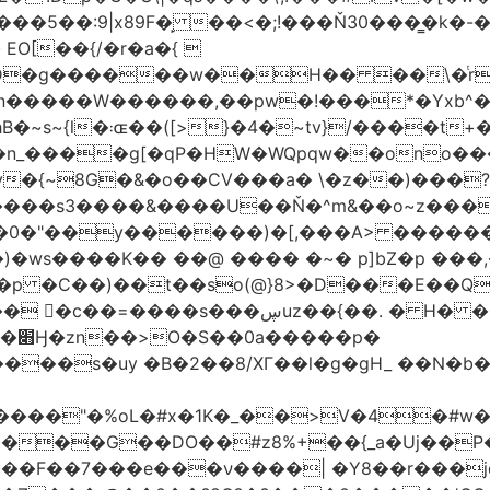
�5��:9|x89F�̙ ��<�;!���Ň30���͇�k�
�H�� ��\�ͭr��4 #pݷ�n�R��[��k����1�D�N��
W������,��pw�!���*�Yxb^���i���g׹wt�ޘgy
��u߄���1D*�%[
n_����g[�qP�HW�WQpqw��ono���
"�0����s3����&����U��Ň�^m&��o~z���
�0�"��y������)�[,���A> �����
ڛuz��{��. � H� �QH�R�b"���G6#-
�p�
���s�uy �B�2��8/XГ��l�g�gH_ ��N�b�
����"�%oL�#x�1K�_��>V�4�#w�8
����G��DO��#z8%+��{_a�Uj��
��7���e���ν����| �Y8��r���jqJ3