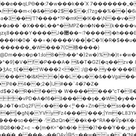
t��e��qLPϴ��:7�w���k��՛X 7�������_�
;(?zg��%��|�ڀ#6�?
��.N�_�E7�u�_ٺ�_ ����/��m<{�&�d�2$�$�
��/T?����*?P�mK�!K��\N��v�f�
`�X���L��*�MPZ�n�N��{k����v�d�/yڷ��=P
�w���2`O��2��l`��1X����]�k17�Ψ'�
ч���H�0�`��=�/����V��|�C�1(�R�$��u
�������_�W���7{C昲� ���}
�}2w�)%h�}t+�w��
ǯAc˲ti[��'W���2<� :/@��.y��'���E
�����1�I&K�|��L�u��&��Vga�
Pĕ�.4��;2�|lJ#��`4�́7�Z�
�d$�2�R�kf��r� W�������"ϲT�
��|�gǋ�YVyFz4���/���;|Ym�L83Y
'߷zQn� ��k��^RA��Ѷp�K�>@tf3��ع^J���=-Nv�{ɒ�d
�I�Z=c ~�[m�K="�h�I� �}?���ϓ��;,y�