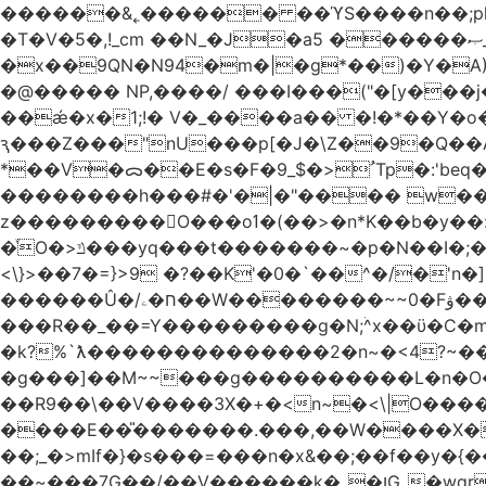
������&˿������ ��ϓS����n��;p
�T�V�5�,!_cm ��N_�J�a5 ������ޞ_b��O��U:�޳ܯZ:�)Q�4������� &Zf��=�@�_��Ft �Bc{�� c�/
�x��9QN�N94�m�|�g*��)�Y�A
�@����� NP,����/ ���I���("�[y��
��ǽ�x�1;!� V�_����a�� �!�*��Y�
ԇ���Z���"nU���p[�J�\Z��9�Q��A�
*��V�ᯅ��E�s�F�ﹸ<�$_9Tp�:'beq�Mfcn�oj�n��,�>N4�S+b���p1&}&�|�p���%���i!�R�[���:�ox�98M�S
��������h���#�'�|�"���� w�
z���������O���oߗ�(��>�n*K��b�y��:^��NV�{����O~';w37z8�}��t(}R/��Rqvg�o;G�_��>9oΎ�nm��ώ?
�ͮO�>ݿ���yq���t�������~�p�N��I�;�68������b�f���'�ܟ�ks�f����f���`K�׼��{g=&G�+k�������������˻�����݇�������re6�o�^�~��=
<\}>��7�=}>9 �?��K'�0�`��^�/�'n�]�n���~��z��ރ����;ۻݼ�q��L�
������Û�/ח�ۦ��W��������~~0�Fۋ���j���[���{�������Ҷ���/[��v��ެ�9����i�o�7����������_��3_�m�ۋ����
���R��_��=Y���������g�N;ۛ^x��ϋ�C�
�k?%`ƛ��������������2�n~�<4?~���
�g���]��M~~���g����������L�n�O�?�
��R9��\��V����3X�+�<n~�<\|O�������w��f�
����E��̎�������.���,��W����X�ϼ��
��;_�>mIf�} �s���=���n�x&��;��f��y�
��~���7G��/��V������k�_�ןG_�wqr$�7����ɻ��-�2��(KO>�F�����!���˟���I��P������&���q�ۼ