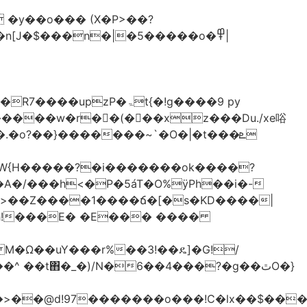
�y��o��� (X�P>��?
�n[J�$���n�|�5�����o�߾|
P�ۃt{�!g����9 py
�����w�r��ٌ(� ��xz���Du./xe唂
�o?��}�������~`�O�|�t���ܧ
W{H�����?�i�������ok����?
A�/���h<�P�5áT�O%ӱPh��i�-
��>��Z����1����ճ�[�s�KD����|
h!���E� �E��� ����
� M�Ω��uY���r%��3!��ዴ]�G!/
 ��t΋�_�)/N�6��4���?�g��ٿO�}
�@d!97�������o���!C�lx��$����