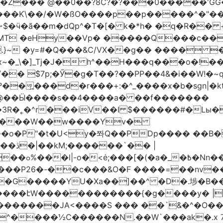
�Z��� @��0��?8C?�?���0�����'GG�
��Ƙ\��/�W�ßO����p��p�����^�"���V
�MT �eHy��Vp� �����Q���c��
.}~ �y=#�Q���&C/VX��g�� ���� �
\�]_Tj�J� h^��H���q���o�!����H'G
.�@��Ӹ����s��4����a� ��f�������
� |
�,��1&�G
ο���P26�-��c���&O�F ����=��nv
�����JA<����S ��� ��`&�^�O��p�
^����½C������N.��W`���ak�.x 