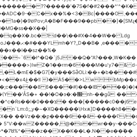
������� ??�����'�7S�f�#2���^'^�K�
�ADC�9-�C�x��%�<3�Bc|����Oˎ���
[SMɻ���1v-M�v�Gp>!�n�U���Vk���
�MG�ss��X��|
��~`6�ł^�Q�`j5J��Q�"A?���,W�K��
1�����>)lwZ�1��rm�6���M�u'y7�& d
�,�L�mE�$�G7[�y���SӚOLi:��+�b���
/m�M�b�| YM�}
8�;c�����8 ַ6����#)���IB ���}�)
׮nh-��gǚ �� ��TBtZv{�Pg\
n`Lm:ô;_y�~�XQ�����\Hxѫ]D����h8����
MX�� ��Vz��ٖ:�բ����6��&-����ʕ/
��*�7Ȣ%^���z�� X��K��L�.N� �e��߫��