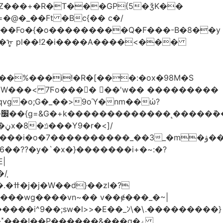
Z���+�R�T���GP{5�ǯK��
����Fo�{�o���������Q�F���-B�8��y
R�ᡎ pl��!2�i����A����<���
�W���
< 7Ϝo���� ��'w�� ���������
��??�y�`�x�}�������i+�~:�?
|
/֧
�?
�wg����vn~�� v��ɇ���_�~|
�����i^9��;sw�l>>�E��_ﾝ\�\.���������}