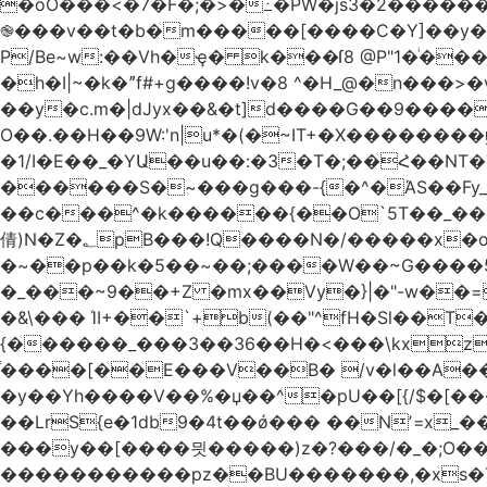
�oO���<
�7�F�;�>�߸�PW�js3�2�����
֎���v��t�b�m�����[����C�Y]��y��
P/Be~w:��Vh�ҿ� k���ſ8 @P"1�ͥ��
�h�I|~�k�ˮf#+g����!v�8 ^�H_@�n���
��y�c.m�|dJyx��&�t]d����G��9����
O��.��H��9W:'n|u*�(�~IT+�X������
�1/I�E��_�YԱ��u��:�3�T�;��Հ��NT�T��
������S�~���g���-{�^�ΆS��Fy_;
��c���^�k������{��O`5T��_��
倩)N�Z�؂pB���!Q����N�/�����x�o�^qwI���ݘ膉��O{V;,  ���?
�~��p��k�5��~��;����W��~G����
�_���~9��+Z �mx��Vy�}|�"-w��=
�&\��� ΊI+��`+b(��"^fH�Sl��
{������_���3��36��H�<���\kxz
֫����[��E���V��B� /v�l��Α��\
�y��Yh����V��%�џ��^�pU��[{/$�[��
��LrS{e�1db9�4t��ǿ��� ��Nʼ=x_
���y��[����믯�����)z�?���/�_�;O�
�����������pz��BU�������,�xs�T