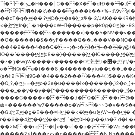
��}y_�H���| C���X��dfÐ���d
� '޽�h�k\����g���k��>%~:i\9vyI��[P�n.�.�5�Y6I�>|s�N�v8��N<�0�|p��)b��Cz)�|
��qT�q���܃?C��a�zΨ�-2/JAK���KR��Oz�y/���̳a��_5N
<�;lr�;`,�n���dW~�ٍ����p�k0g�0�~9S�2.�i�'^ڰ�F��i����w
�������~������x)���5�NV��v��h��t0L�e2��A���ۏifg��h�Q��`H�����~���^v�^2�Z���ۧ�
�O�;����{�&��yF����Q��_���V ��
��4�9���4�s�O�~~;�<�!�~���y@
Ю��í����d8��}������Ю�������/
�7�g�wgW����<������OI�޿�;j!t/��^�� r�_��ӯ_�7ǧ����ٕw�u6;�J�?�����E
σ�NQ\�a�)���8ˎ�4�����y}u��Ƚ��_��z ��>�*��en)ڒ�"=�ᯠ��Y��0>??|v2Ԭv�?
{s�!:9Ihl9G�'�4���2������4〇$��w�K
�O_?,�==�o�3e�u����ix������,}2�o_]+��^?̮���������4Og�
���_��y��y��[^��������8����q���#9?wN1ޗ_��O�S���K� �|��<�O���K���Aγ�
����G����<����d�Q� p��n@�1�
ǽ=������'w7�����o�͛w>�~~3�v��5���m���?
�Gύ Z�g�E���=H��<��u Wr~��
r��6��4;����r.``�0H�;p��/a�7 d�I|����9:�3h�
��>M.��no�t|x��~]��o�ӳ�Wo.ܭ��k���~q��t��x¯��oN�+@W��s|�ޅ`�������U��
�����2<]���zxx�p����n� �N.Nn����L�'.Dp�G�U\