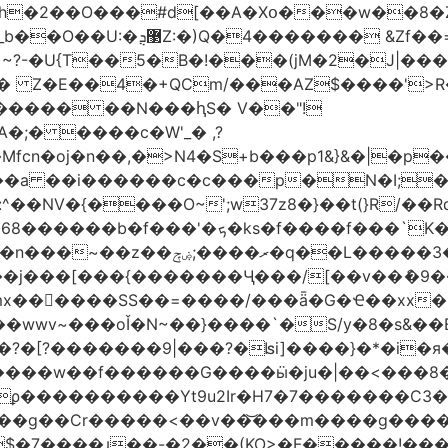
h�2��O���#d[��A�Xօ���w��8�
)~?-�U{T��5�B�!���(jM�2�J|�
�j� Z�E��4�+QCm/���AZ$����'>
o����� ��N���ԧS� V��"!
;� ����c�W'_� ,?
��a ��i������c�c���p�N�I;
����3�ڼx�8�ݿ���Y9�r�<]/
mx������SS��=����/���ǟ�G�Ҽ��xx�6
wwv~���oǏ�N~��}����`�S/y�8�s&��E
[?�������9|���?�ʪi]����}�*�i�я�
�����G����ӹ�ju�|��<���8�.�ߚ�j�j�W��d}��zl
��������Yt9u2Ir�H7�7� ������C3���
{���g��Cr�����<��v��͝���m����g���