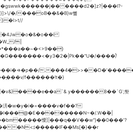
>\/�/���oB��&�B}w뼱
�l>t//
�*���a��~�<>9��}
G��ܺ�����<�y3�2�|Pk��"U�/����/ͭ
��i�=>�p��/.���4�>>��D�'�����
�淓�w�y�i�=����v�f��?
�l���@�E��������N~�/.W�߮�|
�bm�����懓]|���q��V��w"}��0���'?
lF��Ms[�}��r