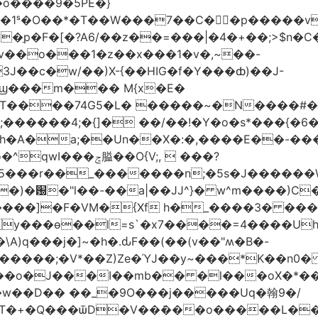
�o����9�5PE�}
1ˢ�O��*�T��W���7��C�㛯ٍ�p�����v 
��ַp�F�[�?A6/��z��=���|�4�+��;>$n�C
>�v��o���1�z��x���1�v�,~��-
3J��c�w/��)X-{��HIG�f�Y���ȸ)��J-
��ϣ���m��� M{x�E�
��74G5�L� �����~�N����#��R7����upz
������4;�{]� ��/��!�Y�o�s*���{�6
h�A�a;��Un��X�:�,����E��-���.
5���r��_�������n;�5s�J������
�)�԰�"l��-��a|��JJ^}� w^m����)C�
T����]�F�VM�{Xf h�_����3� �
y���ѳ��l=s`�x7����=4����U
A)q���j�]~�h�.ԃF��(��(v��"ʍ�B�-
�����;�V*��Z)Ze�ΎJ��y~���*K��n0
���o�J���I��mb�� �l���oX�*���^
�w��D�� ��_�9O���j�����Uq�翰9�/
�+�Q���ѿD�V��ܿ���o�����L��>�