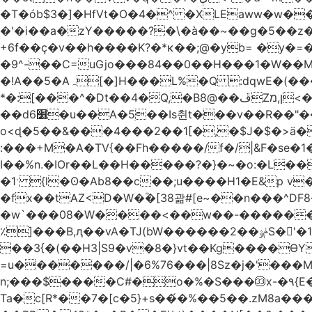
�T�ób$3�]�HfVt�O�4�^ �XLEaww�w�
�'�i��a�zY�����?�\�à��~��g�5��z�
+6f��ç�v��h����K?�*κ��;@�y
b= �y�=��1a�}�ש9Pov;A�B�F���9��pb��]�
�9^-��C=uGjo���84��0��H���1�W��M
�!A��5�Aہ[�]H���L%�Q :dqwE�(���q��X�.bc�1d��\��#X�4��W�� Ldg
*�:[���^�Dt��4�Q,�B8@��ڦZן,מ<�oJ���ލ:�#���YLmh�Y?_D��B� ,e�����/�l=� k*w�_X�LwS�
��d6׸�u��A�5ׅ��Is췬t���v��R��"���x��I��sz��%�
o<ɖ�5��&���4���2��1[�,�$J�$�>ä�
:���+M�A�TV{��Fh�����/f�/|&F�
se�
I��%n.�IOr��L��H�����?�}�~�o:�L�
�1ˑ {l�ʘ�Ab8��c��;u����H1�E&p v�<��xڠ4��!l l�Ȧ5��>LwbMp��x`���
�fx��tAZ<D�W�ؓ�[38괆#[e~��n�
��^DF
�w`���08�W����<��w��-������(Y��'ǺS�+ ��!�O�з�:�
٪]���B,ԯ��vA�TJ(bW������ݥۉ��2S�'�1�^c�Rs��l�0���צ� ���[�����c0��jб e5N�LES���I�=��������
��3{�(��H3|S9�v�8�}vt��Kg����ӨY�
=u�������/|�6%76���|8Sz�j�'���
n;���$����C#�o�%�S���㉝x-�٩{E� 5ʺV:��wZ�����,@�o�wr��y-���C���2���bj��N\ϟ�����<k@�3?
Ta�c[R*��7�[c�5}+s��́�%��5��.zM8a�