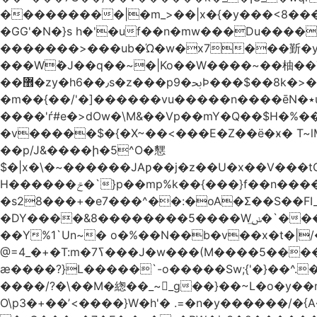
���������|�m_>��|x�{�y���<8����ew�nF{��˟���`�F�z
�GG'�N�}s h�'�uf��n�mw���Du����
�������>���ub�Ώ�w�x7���斳�y��
���Wٝ�J��q��~�|Ko��W����~��柚��
��޾�zy�h6��٫s�z���p9�ﲝϷ���$��8k�>�O���I�y�/O~���Eo>GË3�عr�Ͼ6wVg�/߭n�Ͻ�4Jw�o�&�o��i
�m��{��/'�]������vu�����n����ēN�٭u�����o'�����w�^�Q���2�;U>��ʧ�� ��W_/|
����'ѓ#e�>dOw�\M&��Vp��mY�Q��$H�%
�v�����$�{�X~��<���E�Z��ё�ӿ� T~lM�
��p/J&����ի�5^O�㦟
$�|x�\�~������JAƿ��j�z��U�x��V���
H������ݗ�`}p��mp%k��{���}f��n����G{߿�_lz��=}�N�9���N� P�+�xd_�~�>����֚���v/f������!t�}
�s28���+�e7���^��:�oA�Σ��S��FI
�DY����&8��������5����Wݭ͟�`����G�'ʭ����\N����.�W��w��ӫx>�~f�v&}����e��a`& y������8��`Gʾ;퇏
��Y%1`Un~� o�%��N��b�v��x�t�|/
ӕ����?}L�����`-o�����Sw;{'�}��^.
����/?�\��M�緫��_~_g��}��~L�o�y�
O\p3�+��ʼ<����}W�h'� .=�n�y������/�{A��֏���