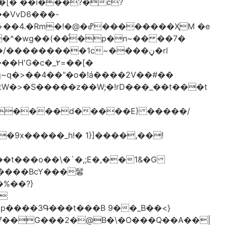
[� ��ǐ���?�ċ?
vD6�݁��-
�^�wg��(��̈́�p�n~�� ��7�
/���������1c~����ڼ�rl
�c�_٢=��[�
�����BcY���鬊
���3Գ���t���B 9��_B��<}
7��G���2�@B�\�O���Q��A��|