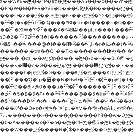
z��WK8���^P�#z����A5���c���?n�
�8'�W�M�K+R�zʎ6�D���Ç(Ϗ�B�������
���O�2����ޗ�K7��>�Y2��B� ~$�ӵ�ã��m�dQp^�T�[� k�*h� �q�R�� +��4.�Rm�!�@�ߝ��������ҲM �e
̎��]�v�d�lQ�i��*Bl�ӂn�0����~�Q�
���XtW�?K���X�^4BѨI��μĲn���t ���
sD�Z�I0Z�1!�]���������������u~x~�_
&$`�����@�Ӏ���޶��,l-�r�jԂ��t�/�� $7p;�Ӳ�g�T��?��PP��4&�i��W!�~q~q�>��4��"�o�!á����2V��#��
������;�tm��Q´��Tkx�������޶�� �º��͖���d�r���+:�^_����x�b�sgn|�ktW�>�S�����z��W;�!rD���_��t���t
���_�d{_��aOp�a�� ��/b�H��0L6@
���<�׭�o�G��� @ǀ��s��޻n��;~��3R�˿�^r���iV��I $������#�Lы�����d�����E} �����/
�����h�ԩ�G��!e��ܞ����KL 'g���W��w����Yv�
�����ᾨ�[p�׵��N�Rw9�[7��p@{�T��o�P"�t�U<y�쫘Q��PDp���� ��B��9x�����_h!� 1}]����,��!
��D��6j<@0���u��������j�S+��ڎ�|��kM;������`�
�z�5�B�5�ʸ+�����@��5�!m��X1��ߋ%���l|-o�<ė;���[�(�a�_�߿�Nn���t���o��\�`�,;E
�$���D;�:� =���gc.�|[�����
���Kf��Q+z��`A^pۀ�XM��*�qAݷ1hP��G�����YU�Xa��]��^ �D�.埗�B��%��?}
ف7�������>�����;������h8��w�O����էW������������{�g����y� |
�0�A�����x�7�a���#H�@5�k����
���W���_����N�)$�9����O ���