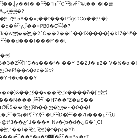
��,|y��Ι� ��Tn Gkv%t�� �!�플
Z5A��=;��t���lgs0Cѳ���}
B0�Ƈ�?
���d���f���F'��t
OҽFf��c�ac�%c?
��YH�c���Y
8��x�)&����v��Rx����ȍ�[
k�,�%j�P Y/�UD���7h���p,U
�نG�`ͺC}
�^��ǁ�R5(�t�pҙ�Υh