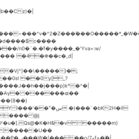
���d����$c����
/n0�`�.�֜f�y����_�'Yva=:w/
���� �4�֍��c�_d|
��0s! ��0y[_?
��{8��}
 �)���`�bK2H�i!
S���� @j
ޠf+�ۖ�|