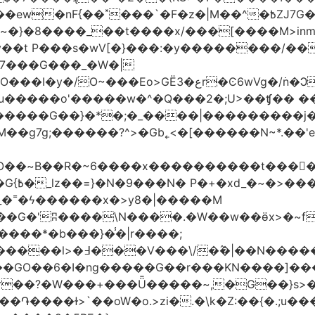
�|M��^�߿ZJ7G��gswwk������j�� ����d2�]z?|���I?-
~�}�8����_��t����x/���[����M>inm}]
t P���s�wV[�}���:�y��������/��}
7���G���_�W�|
������G��}�*�;�_����|���������j
�g7g;������?^>�Gb˿<�[������N~*.��'e�
tO��~Β��R�~6����x����������t����
_�˭�ϟ������x�>y8�|�����M
����*�b���}�̾�|r����;
@=4_�+�T:m�7ߖ���J�w���(M����5��������l>�߃�
��V���\/�߮�|��N����
��GO��6�I�ng�����G��r���KN����]��
�r��?�W���+���Ǖ�����~,�G��}s>�
�ɫ>`��oW�o.>zi�.�\k�Z:��{�.;u�����N<ݿ�����