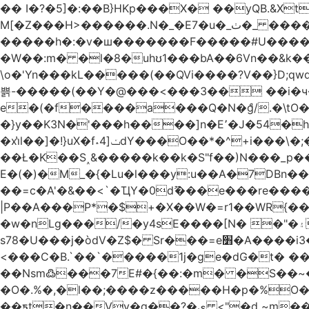
�� I�?�5]�:��B}HKp���X� ��yQB.&X
M[�Z���H>����
�����h�:�v�ш�������F�����#U����a�3
�W��:m� �l�8�uhʊ1���bA��6Vn��&k���a��
\o�'Yn���kL�����(��QVi����?V��}D;qwqzӽ8����Y����J�޺��~:?����}�h���Ek
쁡-�����(��Y�@���<���3�� ��i�
e�(�f����a���Q�N�ްg/.�\tO
�}y��K3N�'���h����]n�E՚�J�54�h@Dm��o�p�1߃o8�h��^
�xi̔l��]�!}uX�f˔4]ݖdY���O��*�^+i���\�;�^�9]�V� f�P���A� &�T�GZ{�q��zv� 8�3�Z1`C�s���f� ��Y B�ZJ� a2� V�%�o:�!
��Ł�K��S˰&�����k��k�S"f��)N���_p��
E�(�)�M_�{�Lu�l���y:u��A�7DBn
��=ϲ�A'�&��<`�ҴY�0dޫ���e���re����
|P��A���P*�$+�X��W�=r1��WR{�
�w�nLg���/�y4sE����[N� �"�۽�vPD�A�f6�ă�����ş�_�W]�y�����N��� ;;�H7��"Z�ыS��
s78�U���j�òdV�Z$� Sr���=e׻�A����i3�J�T�xDq2F\<����<⡛��+Zn�z� ss���tⵚÑ5��n(Rh����~�0��!
<���C�B.`��`�����1j�ge�dG�t� �
��Nsm߷���7E#�{��:�m� �S��~����so��� ˒
�O�.%�,�l��;����z�����H�p�%O�BQ8
��ƽt�n��Vv�q��?�ې <"�d ~m����ͬ�_� ���ث��O4y|@5~��w�=�`�"ǋ���a��^�a�9՗Ϊ��=B<�cT