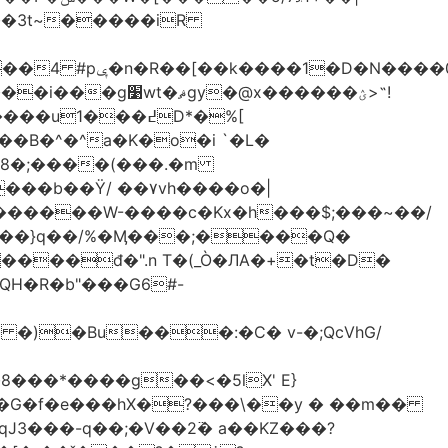
-��3t~�����iR
��0�Ë��r�-
�@x������ؽ>˶!
�B�^�^a�K�o�i `�L�
���b��Ϋ/ ��۷vh����o�|
������W-����c�Kx�h���$;���~��/
 �)�Bu���:�C� v-�;QcVhG/
���*����g��<�5lX' E}
P�G�f�e���hX�?���\��y � ��m��
���-q��;�V��2߳� a��KZ���?