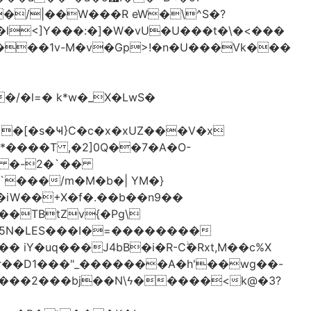
�/|��W���R eW�\^S�?
l<]Y���:�]�W�vU�U���t�\�<���
 �[�s�Ҹ}C�c�x�xUZ���V�x
-*����T ,�2]0Q��7�A�O-
�# �-2�`��
�iW��+X�f�.��b��n9��
 iY�uq���J4bB�i�R-Cۖ�Rxt,M��c%X
�r��D1���"_�������A�h'��wg��-