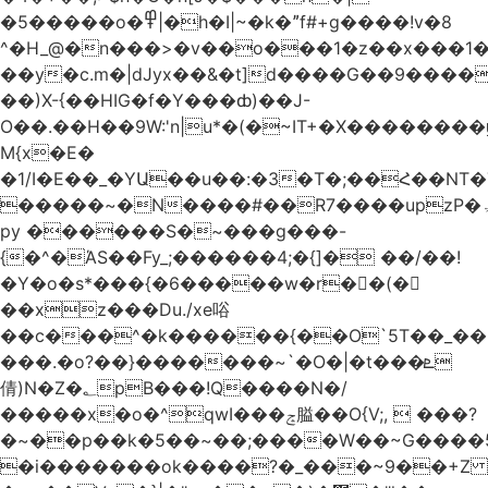
�5�����o�߾|�h�I|~�k�ˮf#+g����!v�8
^�H_@�n���>�v��o���1�z��x���1�
��y�c.m�|dJyx��&�t]d����G��9����
��)X-{��HIG�f�Y���ȸ)��J-
O��.��H��9W:'n|u*�(�~IT+�X������
M{x�E�
�1/I�E��_�YԱ��u��:�3�T�;��Հ��NT
�����~�N����#��R7����upzP�ۃt{�!g����9
py ������S�~���g���-
{�^�ΆS��Fy_;������4;�{]� ��/��!
�Y�o�s*���{�6�����w�r��ٌ(�
��xz���Du./xe唂
��c���^�k������{��O`5T��_��
���.�o?��}�������~`�O�|�t���ܧ
倩)N�Z�؂pB���!Q����N�/
�����x�o�^qwI���ݘ膉��O{V;,  ���?
�~��p��k�5��~��;����W��~G����
�i�������ok����?�_���~9��+Z