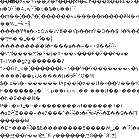
��޾�zy�h6��٫s�z���p9�ﲝϷ���$��8k�>�O���I�y�/O~���Eo>GË3�عr�Ͼ6wVg�/߭
n�Ͻ�4Jw�o�&�o��i
�m��{��/'�]������vu�����n����ēN�٭u�����o'�����w�^�Q���2�;U>��ʧ��
��W_/|
����'ѓ#e�>dOw�\M&��Vp��mY�Q��$H�%
�*�;�_����|
���������j�*���a��~�<>9��}
�v�����$�{�X~��<���E�Z��ё�ӿ�
T~lM��g7g;������?
^>�Gb˿<�[������N~*.��'e�G��ܺ�����<�y3
����/ͭ��p/J&����ի�5^O�㦟
$�|x�\�~������JAƿ��j�z��U�x��V���
H������ݗ�`}p��mp%k��{���}f��n����G{߿�_lz��=}
�N�9���N�
P�+�xd_�~�>����֚���v/f������!t�}
�s28���+�e7���^��:�oA�Σ��S��FI_
�����M
�DY����&8��������5����Wݭ͟�`����G�'ʭ����\N����.�W��w��ӫx>�~f�v&}
����e��a`& y������8��`Gʾ;퇏