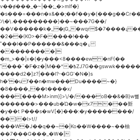
v��ɇ���_�~|��;_�>mIf�}
�s���=���n�x&��;��f��y�{���g��Cr��
ﾝ\�\.���������}��~���7G��/
��V������k�_�ןG_�wqr$�7����ɻ��-
�2��(KO>�F�����!���
˟���I��P������&���q�ۼ
���������|
�m_>��|x�{�y���<8����ew�nF{��
˟���`�F�z�|M��^�߿ZJ7G��gswwk������j��
����d2�]z?|���I?-�GG'�N�}s
h�'�uf��n�mw���Du����~�}
�8����_��t����x/
���[����M>inm}]>\/�/���oB��&�B}w뼱
�������>���ub�Ώ�w�x7���斳
�y��t P���s�wV[�}���:�y��������/
��}�l>t//
���Wٝ�J��q��~�|Ko��W����~��柚
��7���G���_�W�|