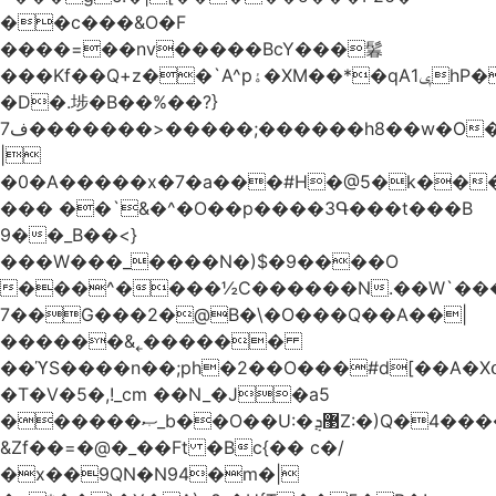
��c���&O�F
����=��nv�����BcY���鬊
���Kf��Q+z��`A^pۀ�XM��*�qAݷ1hP��G�����YU�Xa��]��^
�D�.埗�B��%��?}
ف7�������>�����;������h8��w�O����էW������������{�g����y�
|
�0�A�����x�7�a���#H�@5�k��
��� ��`&�^�O��p����3Գ���t���B
9��_B��<}
���W���_����N�)$�9����O
���^����½C������N.��W`���
7��G���2�@B�\�O���Q��A��|
������&˿������
��ϓS����n��;ph�2��O���#d[��A�
�T�V�5�,!_cm ��N_�J�a5
������ޞ_b��O��U:�޳ܯZ:�)Q�4�������
&Zf��=�@�_��Ft �Bc{�� c�/
�x��9QN�N94�m�|