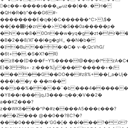
󥢦�c��=����s���ڛuz��{��. � H�
�QH�R�b"���G6#-
��������E�q�{�C����݊��^C>\$�
��[��׋Ӈ�zn��>O�S��0a�����p�
�h�w�8�0On��w�yq�g�zt�\rؖ�
�B�2��8/XГ��l�g�gH_ ��N�b�
�)�Bu���:�C� v-�;QcVhG/
�6t+�.�S�X?�R}
�z
8��(D���F~Y%����!@��p�!*zA�
E}�3 Rs=۰z:���%|y ���^�����+�/
�����G��DO��#z8%+��{_a�Uj�
���\��y � ��m��
��s��%����`�b���4������
�Y8��r���jqJ3���-q��;�V��2߳�
a��KZ���?
z��WK8���^P�#z����A5���c���?
n��Z��� @��0��?8C?�?
���0�����'GG�[� ��ǐ���?�ċ?