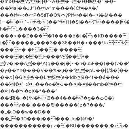
�mx��Vy�}|�"-w��=�)�԰�"l��-
��a|��JJ^}� w^m����)C�A�/
���h<�P�5áT�O%ӱPh��i�-�&\���
ΊI+��`+b(��"^fH�Sl��T����]
h�_����3�
���>��Z����1����ճ�[�s�KD����|
{������_���3��36��H�<���\kxz
���E� �E��� ����
֫����[��E���V��B�
/v�l��Α��\A)q���j�]~�h�.ԃF��(��(v��
�y��Yh����V��%�џ��^�pU��[{/$�[��
��ዴ]�G!/��LrS{e�1db9�4t��ǿ���
��Nʼ=x_���o�J���I��mb��
�l���oX�*���^
��t΋�_�)/N�6��4���?�g��ٿO�}
���y��[����믯�����)z�?���/
�_�;O��w��D��
��_�9O���j�����Uq�翰9�/
�����������pz��BU�������,�xs�T