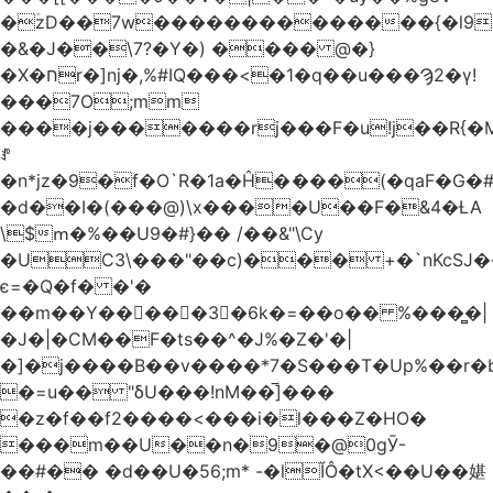
�ۡzD��7w��������������{�l9
�&�J��\7?�Y�) ���� @�}
�X�חr�]nj�,%#IQ���<�1�q��u���Ϡ2�γ!
���7O;mm
����j�������rj���F�u!j��R{�Mb�n�r�
ꍚ
�n*jz�9�f�O`R�1a�Ĥ�ަ���(�qaF�G
�d��I�(���@)\x����U��F�&4�ȽA
\$ՠ�%��U9�#}�� /��&"\Cy
�UC3\���"��c)��� +�`nKcS
є=�Q�f� �'�
��m��Y��
񢫫���3�6k�=��o�� %���̻�|
�J�|�CM��F�tѕ��^�J%�Z�'�|
�]�j����B��v����*7�S���T�Up%��r�
�=u�� "δU���!nM��̅]���
�z�f��f2����<���i�l���Z�HO�
���m��U��n�9�@0gӮ-
��#�� �d��U�56;m* -�lĬÔ�tX<��U��媅