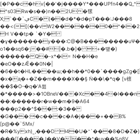
[�P��c�hv[��'�j����Y*���UPfn4��Q_
^s03Rw�s��)n��2U�㹎
X;`��`ڥC� {��d�*�d�pT���:J���8
��<([(��vW2������0�^�i
H V��tp� `�Y�
�ұ�������y���:C@�B��������uѰ��
o1��sq6�ݱ��#|�.b�]� +�떞�}
������ Q�-x*�i= N��H�e
�eO��zǢ��0N�|
�6��t�HL����ш;��h��
*0��`����gZg�[
�x�a֧�+�Z��m����X��§ Ṅ��\�*q� [v檩
��$�O-�q�'A쩚
�*�����>�1OBneV���Xc��4�I���n
��:������r�w��m�9�A64
���p2��^$��:�3��
�G���:�c���c�A�j���+��B%
[p@��`5Mx/
�R�%yxh)˾,���D ƚ4�U�˵`���8�D�Z
���[[����J��V�|��^�uy��%g8V