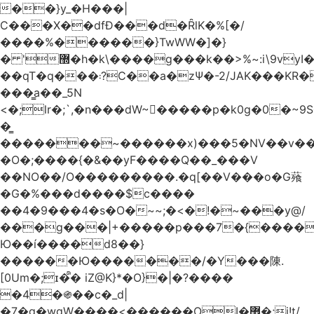
��}y_�H���|
C���X��dfÐ���d�ȒlK�%[�/
����%������}TwWW�]�}
� '޽�h�k\����g���k��>%~:i\9vyI��[P�n.�.�5�Y6I�>|s�N�v8��N<�0�|p��)b��Cz)�|
��qT�q���܃?C��a�zΨ�-2/JAK���KR��Oz�y/
���̳a��_5N
<�;lr�;`,�n���dW~�ٍ����p�k0g�0�~9S�2.�i�'^ڰ�F��i��
�͇
�������~������x)���5�NV��v��h��t0L�e2��A���ۏifg��h�Q��`H�����~���^v�^2�Z���ۧ�
�O�;����{�&��yF����Q��_���V
��NO��/O���������.�q[��V���o�G薞
�G�%���d����$c����
��4�9���4�s�O�~~;�<�!�~���y@/
���g���|+
�����p���7�{������
Ю��í����d8��}
������Ю�������/�Y���陳.
[0Um�;ɪ�᩺� iZ@K}*�O}�|�?����
�4�֍��c�_d|
�7�g�wgW����<������OI�޿�;j!t/