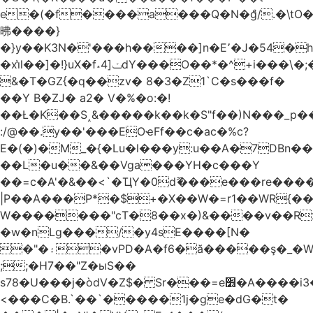
e�(�f����a���Q�N�ްg/.�\t
昲� ���}
�}y��K3N�'���h����]n�E՚�J�54�h@Dm��o�p�1߃o8�h��^
�xi̔l��]�!}uX�f˔4]ݖdY���O��*�^+i���\�;�^�9]�V� f�P���A�
&�T�GZ{�q��zv� 8�3�Z1`C�s���f�
��Y B�ZJ� a2� V�%�o:�!
��Ł�K��S˰&�����k��k�S"f��)N���_p��
:/@��.y��'���EOҽFf��c�ac�%c?
E�(�)�M_�{�Lu�l���y:u��A�7DBn�
��L�u��&��Vga���YH�c���Y
��=ϲ�A'�&��<`�ҴY�0dޫ���e���re����
|P��A���P*�$+�X��W�=r1��WR{��
W�������"ϲT�8��x�)&����v��R
�w�nLg���/�y4sE����[N�
�"�۽�vPD�A�f6�ă�����ş�_�W]�y�����N���
;;�H7��"Z�ыS��
s78�U���j�òdV�Z$� Sr���=e׻�A����i3�J�T�xDq2F\<����<⡛��+Zn�z� ss���tⵚÑ5��n(Rh����~�0��!
<���C�B.`��`�����1j�ge�dG�t�