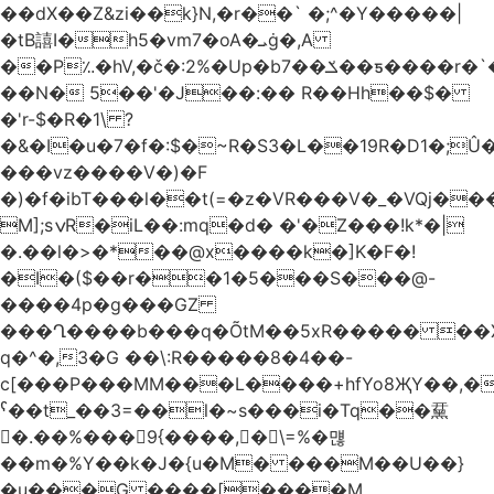
��dX��Z&zi��k}N,�r��` �;^�Y�����|
�tB譆I�h5�vm7�oA�ܝġ�,A
��P؉�hV,�č�:2%�Up�bݎ��7��ƽ����r�`��bn<1g�(h�ى!
��N� 5��'�J��:�� R��Hh��$�
�'r-$�R�1\ ?
�&�I�u�7�f�:$�~R�S3�L��19R�D1�;Û�
���vz����V�)�F
�)�f�ibT���l��t(=�z�VR���V�_�VQj�
M];sݍR�iL��:mq�d� �'�Z���!k*�|
�.��l�>�*��@x����k�]K�F�!
�I�($��r��1�5���S���@-
����4p�g���GZ
���Ղ����b���q�ÕtM��5xR����� ��X
q�^�,3�G ��\:R�����8�4��-
c[���P���MM���L����+hfYo8ҖY��,�
ˁ��t_��3=��l�~s���i�Tq��䵤
�.��%��� 9{����, �\=%�먢
��m�%Y��k�J�{u�M� ���M��U��}
�u���G ����[����M