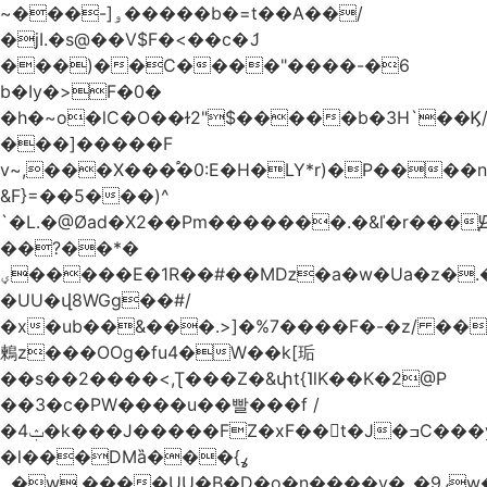
~���-]ۅ�����b�=t��A��/
�jI.�s@��V$F�<��c�ަJ
���)��C����"����-�6
b�Iy�>F�0�
�h�~o�lC�O��ɫ2"$�����b�3H`��Ϗ
���]�����F
v~,���Χ���֠�0:E�H�LY*r)�P����
&F}=��5���)^
`�L.�@Øad�X2��Pm�������.�&ľ�r���Ԭ
��?��*�
ؠ�����E�1R��#��Mǲ�a�w�Ua�z�.�SU�S��p���ǯ��yaa��Я�}
�UU�վ8WGg��#/
�x�ub��&���.>]�%7����F�-�z/ ��
鶫z���OOg�fu4�W��k[㻈
��s��2����<,Ʈ���Z�&փt{˥lK��K�2@P
��3�c�PW����u��빨���f /
�ݑ4�k���J�����FZ�xF��􊛣t�J�ߏC���yj�
�l���DMȁ���ߩ}
�۔w.����UU�B�D�o�n����v�_�9ߩw�����-!z0>' [�)Ս���g2�b�e)&tb�����":�c�\��%�������{����V��.�:��lbL"݊"3���h�Ĥ��W��5{ƚ` 1��8