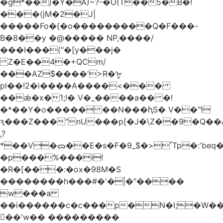
�g*��)�Y�A)~?-�U{T��5�B�!
���(jM�2�J|
�����Fo�{�o���������Q�F���-
B�8��y �@����� NP,����/
���I���("�[y���j�
Z�E��4�+QCm/
���AZ$����'>R�ᡎ
pl��!2�i����A����<���
��ǽ�x�1;!� V�_����a�� �!
�*��Y�o����� ��N���ԧS� V��"!
ԇ���Z���"nU���p[�J�\Z��9�Q��A
,?
*��V�ᯅ��E�s�F�ﹸ<�$_9Tp�:'beq�Mfcn�oj�n��,�>N4�S+b���p1&}&�|
�p���%���i!
�R�[���:�ox�98M�S
��������h���#�'�|�"����
w���a
��i������c�c���p�N�I;�W�
��'w�� ���������