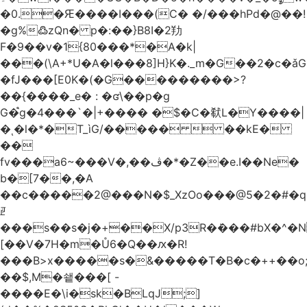
�0.�Ԙ����I���(C� �/���hPd�@��!
�g%߷zQn� p�:��}B8I�2劷
F�9��v�1{80���*�A�k|
���(\A+*U�A�l���8]H}K�._m�G��2�c
�fJ���[E0K�(�G���������>?
��{����_e� : �ʛ\��p�g
G�֩g�4���`�|+���� �$�C�㹷L�Y����|
�ͺ�l�*�T_ìG/�����  ��kE�
��
fv���a6~���V�,��ڤ�*�Z��e.I��Ne�
b�[7��,�A
�
�c�����2@���N�$_XzOo���@5�2�#�q�
ꏣ
���s��s�j�+��X/p3R�ܿ���#bX�^�N 
[��V�7H�m�Ů6�Q��ԕ�R!
���B>x�����s�&�����T�B�c�++��o;�ݸƬ^դ��J�a�I���7�f��F'���߭�ޒ���<���Z��
��$,M�쇝���[ -
����E�\i�sk�BLqJ;]