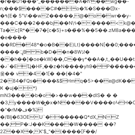
�r��D1���"_�������A�h'��wg��-
n;���$����C#�o�%�S���㉝x-
�٩{E� 5ʺV:��wZ�����,@�o�wr��y-
���C���2���bj��N\ϟ�����<k@�
Ta�c[R*��7�[c�5}+s��́�%��5��.zM8a
�e��߫��
��RD�48*�օ�B��E)Lt)����N[��0;��
����ॄB b�D��n�8Wڎ!�
��h��]�oe�kW)��,C��γ*��A�,t_��U��tב� _�C�Mh����ۥ�l5�Ğ#/
�ޤ`�EҴ�HϜ,��z�N����yh9�Р��҆����w`ۆ��]V�r
옺�� v�4�1[� ��{�4�"
2�84�FQs����&$Hmq�5>��e@dK����"
Ҝ �uj�*}
mN3����b�o�>��w��:�dlS� � �
�3,y����W�̳�x�N����V����oԿH�
�"�rM�ف�%}
�/BIj�63OEU`������Q*dX_NZ
��;P�:J��K����W���� ��?
2Z��X�;K'$_"�(����[F��/