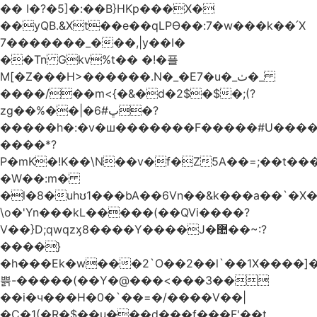
�� I�?�5]�:��B}HKp���X�
��yQB.&Xt��e��qLPϴ��:7�w���k��՛X
7�������_���,|y��Ι�
��Tn Gkv%t�� �!�플
M[�Z���H>������.N�_�E7�u�_ٺ�_
����/��m<{�&�d�2$�$�
;(?
zg��%��|�ڀ#6�?
�����h�:�v�ш�������F�����#U����a
����*?
P�mK�!K��\N��v�f�Z5A��=;��t���
�W��:m�
�l�8�uhʊ1���bA��6Vn��&k���a��`�X���L��
\o�'Yn���kL�����(��QVi����?
V��}D;qwqzӽ8����Y����J�޺��~:?
����}
�h���Ek�w���2`O��2��l`��1X����]�
쁡-�����(��Y�@���<���3��
��i�ч���H�0�`��=�/����V��|
�C�1(�R�$��u���d���f���F'��t