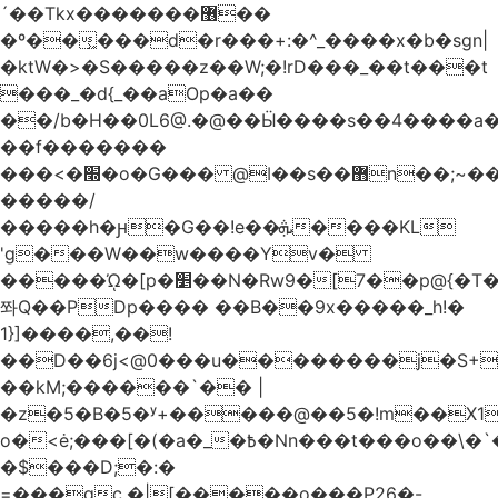
´��Tkx�������޶��
�º��͖���d�r���+:�^_����x�b�sgn|
�ktW�>�S�����z��W;�!rD���_��t���t
���_�d{_��aOp�a��
��/b�H��0L6@.�@��Ӹ����s��4����
��f�������
���<�׭�o�G��� @ǀ��s��޻n��;~��3R�˿�^r���iV��I $������#�Lы�����d�����E}
�����/
�����h�ԩ�G��!e��ܞ����KL
'g���W��w����Yv�
�����ᾨ�[p�׵��N�Rw9�[7��p@{�T��o�P"�t�U<y�
쫘Q��PDp���� ��B��9x�����_h!�
1}]����,��!
��D��6j<@0���u��������j�S+��
��kM;������`�� |
�z�5�B�5�ʸ+�����@��5�!m��X1��ߋ%��
o�<ė;���[�(�a�_�߿�Nn���t���o��\�`�,;E�,��1&�G
�$���D;�:�
=���gc.�|[�����ο���P26�-