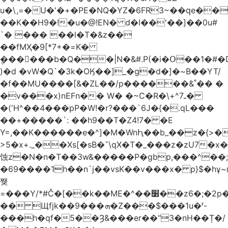
u�\,=�U�'�+�PE�NQ�YZ�6FR3~��ԛe��
��K��H9�!�u�@!EN� d�I��'��]��0u#
`� ��� ��l�T�&z��
��fMҲ�9[*7+�=K�
݆������b�Q��|N�&#.P(�i�Օ��1�#
)�d �vW�Q`�3k�OӃ��]_�g�d�]�~B��YT/
�f��MU����[&�ZL��/p������&˚�� �
�v���x)nEFn�� W� �~C�R�\+^ـ7�
�('H^��4���pP�W!�r?���`6J�{�.qL���
��+�����`: ��h9��T�Z4!7� �E
Y=,��K������e�^]�M�WnԦ��b_��z�{>�c'�����I!S��O,h
>5�x+._��Xs[�sB�ˇ\qX�T�_���z�zU7�x�
蚀z�N�n�T��3w&�����P�gbp,���^��
�69����1h��n`j��vsK��v���x� p}$�hұ~
쨎
=���Y/*#Č�[��k��ME�^��׸��z6�;�2p�"��f�3mn�Y�Y�
�� Щfjk��ܗ���9�Z���$���1u�ʳ-
���h�qf�5��Ȝ&���er��"3�nH��Ț�/