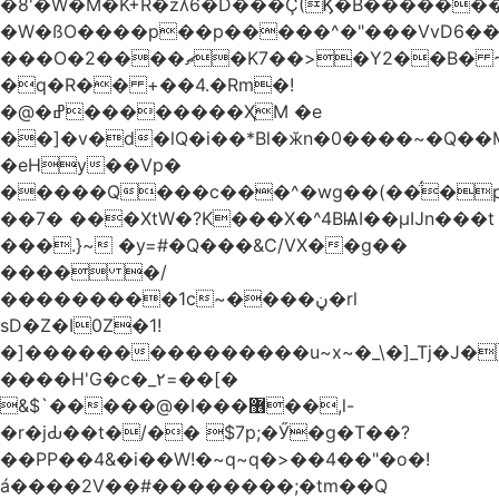
�8'�W�M�K+R�zʎ6�D���Ç(Ϗ�B������
�W�ßO����p��p�����^�"���VvD6�݁�
���O�2����ޗ�K7��>�Y2��B� ~$�ӵ�ã��m�dQp^�T�[� k�*h�
�q�R�� +��4.�Rm�!
�@�ߝ��������ҲM �e
̎��]�v�d�lQ�i��*Bl�ӂn�0����~�Q��
�eHy��Vp�
�����Q���c���^�wg��(��̈́�
��7� ���XtW�?K���X�^4BѨI��μĲn���t
���.}~ �y=#�Q���&C/VX��g��
���� �/
���������1c~����ڼ�rl
sD�Z�I0Z�1!
�]���������������u~x~�_\�]_Tj�J�
����H'G�c�_٢=��[�
&$`�����@�Ӏ���޶��,l-
�r�jԂ��t�/�� $7p;�Ӳ�g�T��?
��PP��4&�i��W!�~q~q�>��4��"�o�!
á����2V��#�� ������;�tm��Q