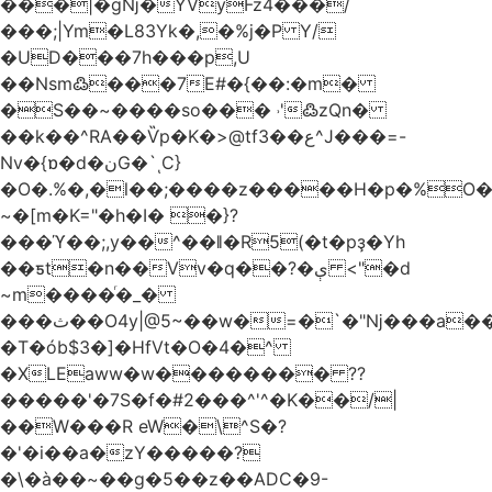
���|�gǋ�YVyFz4���/
���;|Ym�L83Yk�,�%j�P Y/
�UD���7h���p,U
��Nsm߷���7E#�{��:�m�
�S��~����so��� ˒'߷zQn�
��k��^RA��Ѷp�K�>@tf3��ع^J���=-
Nv�{ɒ�d�نG�`ͺC}
�O�.%�,�l��;����z�����H�p�%O�B
~�[m�K="�h�I� �}?
���ϓ��;,y��^��ǁ�R5(�t�pҙ�Υh
��ƽt�n��Vv�q��?�ې <"�d
~m����ͬ�_�
���ث��O4y|@5~��w�=�`�"ǋ���a��^�a�9՗Ϊ��=B<�cT
�T�ób$3�]�HfVt�O�4�^
�XLEaww�w�������� ??
�����'�7S�f�#2���^'^�K��/|
��W���R eW�\^S�?
�'�i��a�zY�����?
�\�à��~��g�5��z��ADC�9-