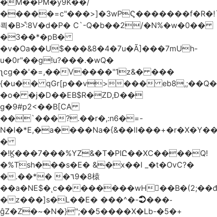
�M��PM�y9K��/
�����=c"���>]�3wPϚ�������f�R�!
쾩�B>:͒8V�d�P� C`-Q�b��2/�N%�w�0��
�3��*�pB�
�v�Oa��U$���&8�4�7u�Ã]���7mUh-
u�0r"��g!u?���.�wQ�
ʅcg��'�=,��V����"1z&� ���
{�u�� qGr[p��v>��� eb8,;��
�o� �j�D��EB$R�ZD,Ɖ��
g�9#p2<��B[CA
��`���?.��r
�,:n6�=-
N�l�*E,�a����Na�{&��lI���+�r�X�Y��_
�
�!K̪���7���%YZ&�T�PIԸ��XC����Q!
�%Tsh���s�E� &�x��I _�t�OvC?�
�.��*� �٦9�8榬
��a�NE$�ͺc��������wH��B�(2;��
�z���]s�L��E� ���^�-➲���֊
ĝZ�Z�~�N�}";��5����X�Lb-�5�+