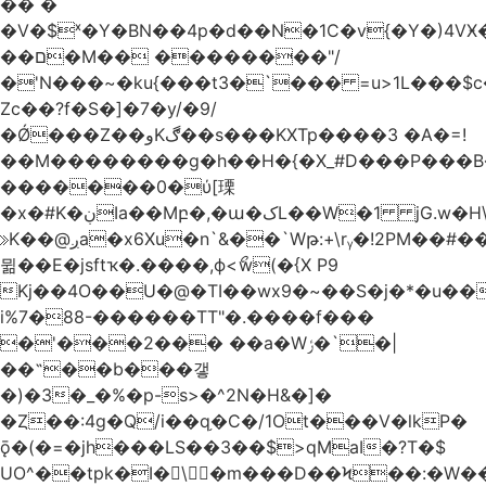
�� �
�V�$ˣ�Y�BN��4p�d��N�1C�v{�Y�)4VӾ
��ם�M�� ��������"/
�'N���~�ku{���t3�`��� =u>1L���$c
Zc��?f�S�]�7�y/�9/
�Ǿ���Z��وKڰ��s���KXTp����3 �A�=!
��M��������g�h��H�{�X_#D���P��
�������0�ύ[瑮
�x�#K�ڹIa��Mբ�,�ա�کL��W�1 jG.w�H\^8Z��n�]KUL{�z>7[n@A���<�M;_t�PwM;Ӝ��R�&����ki�j�����n0� u{�;j������Q��,�E2�t�Ӊ�/<�Qm�fo�/
≫K��@ږa�x6Xu�n`&��`Wթ:+\rᵧ�!2PM��#���=�>��ZTبrP�
뮒��E�jsftҡ�.����,ϕ<ޯw(�{X P9
Kj��4O��U�@�TI��wx9�~��S�j�*�u���[Eu��a)\��ݏ��X�&��~
i%7�88-������TT"�.����f���
�'���2��� ��a�Wݬ�`�|
��˶��b���갷
�)�3�_�%�p-s>�^2N�H&�]�
�Ȥ��:4g�Q/i��q֥�C�/1Ot���V�lkP�
ǭ�(�=�jh���LS��3��$>qMaI�?T�$
UO^��tpk�I�\�m���D��Ϟ��:�W���א��BwJ�].�B