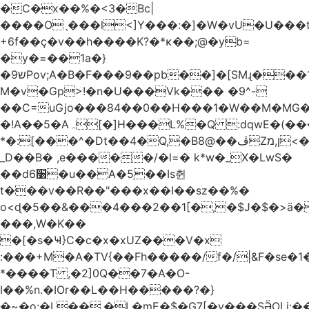
�C�x��%�<3�Bc|
����Oˎ���l<]Y���:�]�W�vU�U���
+6f��ç�v��h����K?�*κ��;@�y
b=
�y�=��1a�}
�ש9Pov;A�B�F���9��pb��]�[SMɻ���1v-
M�v�Gp>!�n�U���Vk��� �9^-
��C=uGjo���84��0��H���1�W��M�MG�
�!A��5�Aہ[�]H���L%�Q :dqwE�(���q��X�.bc�1d��\��#X�4��W�� Ldg
*�:[���^�Dt��4�Q,�B8@��ڦZן,מ<�oJ���ލ:�#���YLmh�Y?
_D��B� ,e�����/�l=� k*w�_X�LwS�
��d6׸�u��A�5ׅ��Is췬
t���v��R��"���x��I��sz��%�
o<ɖ�5��&���4���2��1[�,�$J�$�>ä�
���,W�K��
�[�s�Ҹ}C�c�x�xUZ���V�x
:���+M�A�TV{��Fh�����/f�/|&F�
se�
*����T ,�2]0Q��7�A�O-
I��%n.�IOr��L��H�����?�}
�~�o:�L��,�L�mE�$�G7[�y���SӚOLi