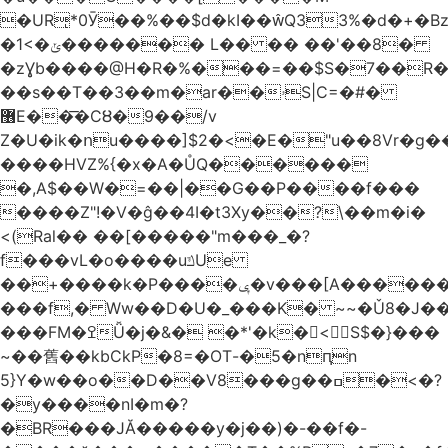
�URͅ*0Ӯ��%��$d�kI��Q33%�d�+�B
�1<�ݵ������� L�� �� ��'��8�
�zƔb����@H�R�%���=��$S�7��R�
��s��T��3��m�ar��ۥS|C=�#�
޶E��͞�CȢ�9��/v
Z�U�ik�ոu����]$2�<�E�"u��8Vr�g��EkW˽
����HVZ%{�x�A�ŮQ������
�,A$��W�=��|��G��P����f���
����Z"!�V�ĝ��4I�t3Xy��?\��m�i�
<(Ral�� ��[�����"m���_�?
f���vL�o����uݿUe
��+����k�P����ݷ�v���[A������v�.&��6������/
���f,� Ww��D�U�_���K� ~~�Ǔ8�J���
���FM�ߐǙ�j�&� �*'�k�𙑫<S$�}���
~��舊��kbCkP�8=�OT-�5�nԥn
5}Y�w��o��D��V8���g��ߛ�<�?
�y����nI�m�?
�BR���JĂ�����y�j��)�-��f�-