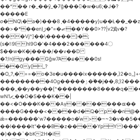
��^�� r�_��ӯ_�7ǧ����ٕw�u6;�J�?
�����E
σ�NQ\�a�)���8ˎ�4�����y}u��Ƚ��_��
��>�*��en)ڒ�"=�ᯠ��Y��0>??|v2Ԭv�?
��ܹ�Vj^]��\�����}�;
{s�!:9Ihl9G�'�4���2������4〇
$��w�K�j����/��v��D
�?/n}gy���Gǧw7A�ɕ���0s!
��0y[_?
�O_?,�==�o�3e�u����ix������,}2�o_]+�
���������4Og�����ۯ��ۙ�j��,8;}2����J��h��j���p}k*�^�|
���_��y��y��[^��������8����q���
wN1ޗ_��O�S���K� �|
��<�O���K���Aγ� ������ɶ��
����G����<����d�Q� p��n@�1�
ǽ=������'w7�����o�͛w>�~~3�v��5
��l����It"���B�z����YpY l���'�
�)���`�bK2H�i!