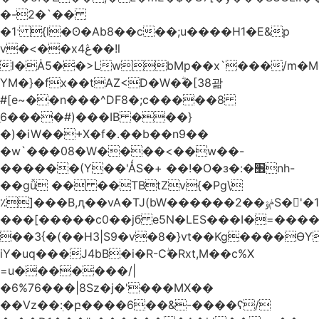
�-2�`��
�1ˑ {l�ʘ�Ab8��c��;u����H1�E&p
v�<��xڠ4��!l
l�Ȧ5��>LwbMp��x`���/m�M
YM�}�fx��tAZ<D�W�ؓ�[38괆
#[e~��n�
��^DF8�;c�����8
ַ6����#)���IB ���}
�)�iW��+X�f�.��b��n9��
�w`���08�W����<��w��-
������(Y��'ǺS�+ ��!�O�з�:�׮nh-
��gǚ �� ��TBtZv{�Pg\
٪]���B,ԯ��vA�TJ(bW������ݥۉ��2S�'�1�^c�Rs��l�0���צ�
���[�����c0��jб e5N�LES���I�=���
��3{�(��H3|S9�v�8�}vt��Kg����ӨY
iY�uq���J4bB�i�R-Cۖ�Rxt,M��c%X
=u�������/|
�6%76���|8Sz�j�'���MX��
��Vz��ٖ:�բ����6��&-����ʕ/