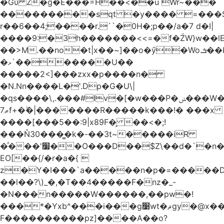
�Gύ Z�g�E���=H��<��u Wr~���
���������sqt �y���� =���
r��6��4;����r.``�0H�;p��/a�7 d�I|
����9:�3h�������<<=�f�ŹW}w��lEWק'�u�].Qs@�K�H&�v ����
��>M.��no�t|x��~]��o�ӳ�Wo.ܭ��k���~q��t��x¯��oN�+@W��s|
�ޅ`�������U��
�����2<]���zxx�p����n�
�N.Nn����L�'.Dp�G�U\|
�qs����\,.���#Iv�[�w���P�ݭ���W�[�����o/
ޠ7f+�ۖ�|�������R�����k���!� ���x
����[���5��:9|x89F�̙ ��<�;!
���Ň30���͇�k�-��3t~�����iR
�ͩ���'׷��O���D��$Z\��d�`�n�
EO[��{/�r�a�{ 
z�Y�I���`a�����n�p�=�����D�g������w�
��l��?\)_�,�T��͏4�����F�nz�_-
�N���n�����W������,��pw�!
���*�Yxb^���i���g׹wt�ޘgy�@x������ؽ>˶!
F����������pz]����A��o?