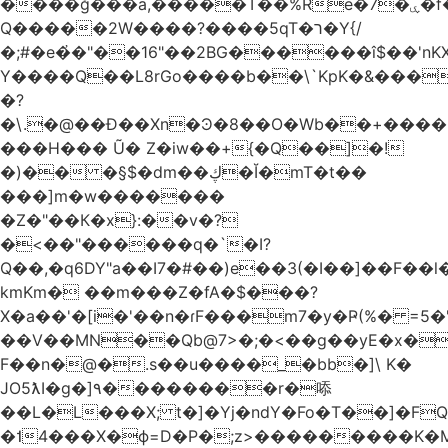
����ğ���a,�����T��%Re�7�ۑ�f�reQ�00!h����îNtr����� ��G�A�֓���Q�`�k��բ�^=n4�à��r[Y
Q�����2W����?����5qT�ר�Y{/
�;#�e�҆�"��16"��2BG������î$��'nKX
Y����Q��L8rGo����b��\`KpK�&���
�?
�\.�@��Ð��Xn�Ͽ�8��O�Wb��+����B
���H��� Ũ� Z�iw��+{�Q��]�!
�)�� �§$�dm��ڮ�Ĭ�mT�t��
���]m�w�������
�Z�"��К�x}:��v�?
�<��"������q�`�I?
Q��,�q6DY"a��I7�#��)e��3(�I��]��F��
kmKm� ��m���Z�fA�$���?
X�a��'�[i�'��n�ɾF���m7�y�Ҏ(%� =5�'
��V��MN��Qb@7>�;�<��g��yE�x�
F��n�@�.s��u����_�bb�]\ K�
JO5ƛI�ɡ�]٩��������r�㖭
��L�L���X; t�]�Yj�ndY�Fo�T��]�F
�˦4���X�ϕ=D�P�;z>���������K�M�