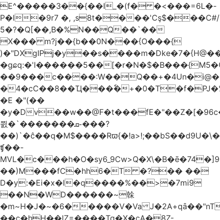
E^�����3��{��I_�(f� �<���=6L�-
P�l�9r7 �, ,s8t����'Cş$���C#/
5�?�Q[��,B�%N��Q��`��
X��� m?j��{b��0N���{O���{
)�"DXgIPj�y��s����m�Dke�7�{H@��
�gɕq:�'l������5��[�r�N�$�B���{M5
��9���c����:W��Q��+�4Un�i@�.
�4�cC��8��Ҵ���ٗ�+�0�T�f�PJ�
�E �"(��
�y�Dv��w��@F�t���fE�"��Z�[�96c�
쯼�`���� ���ܩ֊���?
��)`�ĉ��q�M$����Rϖ{�
!a>!;��bS��d9U�\�
ʧ��-
MVL�c���h�O�sy6_9Cw>Q�X\�B�ē�74�]
��)M���fC�hh6�T �?�� ��
D�y:�Ei�x�l�q����%��>�7mi9
��N�WD������~榦
�m~H�J�~�6�����V�Va J�2A+qȃ��"nT
��c�hH��lZ=����Tq�X�cA�8Z-