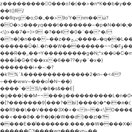
z���������O���oߗ�(��>�n*K��b�y��:^��NV�{����O~';w37z8�}
��t(}R/
��Rqvg�o;G�_��>9oΎ�nm��ώ?
�ͮO�>ݿ���yq���t�������~�p�N��I�;�68������b�f���'�ܟ�ks�f����f���`K�׼��{g=&G�+k�������������˻�����݇�������re6�o�^�~��=
<\}>��7�=}>9 �?��K'�0�`��^�/
�'n�]�n���~��z��ރ����;ۻݼ�q��L�����3�ڼx�8�ݿ���Y9�r�<]/
������Û�/ח�ۦ��W��������~~0�Fۋ���j���[���{�������Ҷ���/[��v��ެ�9����i�o�7����������_��3_�m�ۋ����
���R��_��=Y���������g�N;ۛ^x��ϋ�C�
���ǟ�G�Ҽ��xx�6��??�y�`�x�}
�������i+�~:�?
�k?%`ƛ��������������2�n~�<4?
~���wwv~���oǏ�N~��}
����`�S/y�8�s&��E|
�g���]��M~~���g����������L�n�O
�[?�������9|���?�ʪi]����}�*�i�я�/֧
��R9��\��V����3X�+�<n~�<\|O���
��<���8�.�ߚ�j�j�W��d}��zl�?
����E��̎�������.���,��W����X�ϼ�
������C3����wg����vn~��