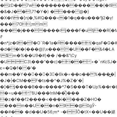
�ۡzD��7w��������������{�l9
�&�J��\7?�Y�) ���� @�}
�X�חr�]nj�,%#IQ���<�1�q��u���Ϡ2�γ!
���7O;mm
����j�������rj���F�u!j��R{�Mb�n�r�
ꍚ
�n*jz�9�f�O`R�1a�Ĥ�ަ���(�qaF�G
�d��I�(���@)\x����U��F�&4�ȽA
\$ՠ�%��U9�#}�� /��&"\Cy
�UC3\���"��c)��� +�`nKcS
є=�Q�f� �'�
��m��Y��
񢫫���3�6k�=��o�� %���̻�|
�J�|�CM��F�tѕ��^�J%�Z�'�|
�]�j����B��v����*7�S���T�Up%��r�
�=u�� "δU���!nM��̅]���
�z�f��f2����<���i�l���Z�HO�
���m��U��n�9�@0gӮ-
��#�� �d��U�56;m* -�lĬÔ�tX<��U��媅