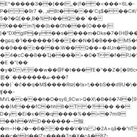
E^�����3��{��I_�(f� �<���=6L�-
P�l�9r7 �, ,s8t����'Cş$���C#/
5�?�Q[��,B�%N��Q��`��
X��� m?j��{b��0N���{O���{
)�"DXgIPj�y��s����m�Dke�7�{H@��
�gɕq:�'l������5��[�r�N�$�B���{M5
��9���c����:W��Q��+�4Un�i@�.
�4�cC��8��Ҵ���ٗ�+�0�T�f�PJ�
�E �"(��
�y�Dv��w��@F�t���fE�"��Z�[�96c�
쯼�`���� ���ܩ֊���?
��)`�ĉ��q�M$����Rϖ{�
!a>!;��bS��d9U�\�
ʧ��-
MVL�c���h�O�sy6_9Cw>Q�X\�B�ē�74�]
��)M���fC�hh6�T �?�� ��
D�y:�Ei�x�l�q����%��>�7mi9
��N�WD������~榦
�m~H�J�~�6�����V�Va J�2A+qȃ��"nT
��c�hH��lZ=����Tq�X�cA�8Z-