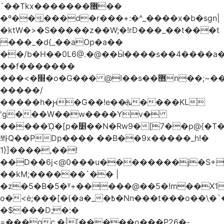
´��Tkx�������޶��
�º��͖���d�r���+:�^_����x�b�sgn|
�ktW�>�S�����z��W;�!rD���_��t���t
���_�d{_��aOp�a��
��/b�H��0L6@.�@��Ӹ����s��4����
��f�������
���<�׭�o�G��� @ǀ��s��޻n��;~��3R�˿�^r���iV��I $������#�Lы�����d�����E}
�����/
�����h�ԩ�G��!e��ܞ����KL
'g���W��w����Yv�
�����ᾨ�[p�׵��N�Rw9�[7��p@{�T��o�P"�t�U<y�
쫘Q��PDp���� ��B��9x�����_h!�
1}]����,��!
��D��6j<@0���u��������j�S+��
��kM;������`�� |
�z�5�B�5�ʸ+�����@��5�!m��X1��ߋ%��
o�<ė;���[�(�a�_�߿�Nn���t���o��\�`�,;E�,��1&�G
�$���D;�:�
=���gc.�|[�����ο���P26�-