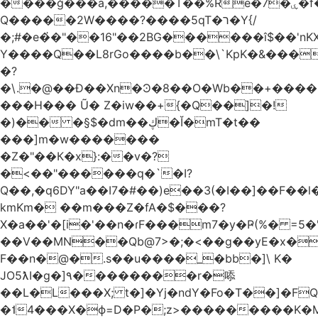
����ğ���a,�����T��%Re�7�ۑ�f�reQ�00!h����îNtr����� ��G�A�֓���Q�`�k��բ�^=n4�à��r[Y
Q�����2W����?����5qT�ר�Y{/
�;#�e�҆�"��16"��2BG������î$��'nKX
Y����Q��L8rGo����b��\`KpK�&���
�?
�\.�@��Ð��Xn�Ͽ�8��O�Wb��+����B
���H��� Ũ� Z�iw��+{�Q��]�!
�)�� �§$�dm��ڮ�Ĭ�mT�t��
���]m�w�������
�Z�"��К�x}:��v�?
�<��"������q�`�I?
Q��,�q6DY"a��I7�#��)e��3(�I��]��F��
kmKm� ��m���Z�fA�$���?
X�a��'�[i�'��n�ɾF���m7�y�Ҏ(%� =5�'
��V��MN��Qb@7>�;�<��g��yE�x�
F��n�@�.s��u����_�bb�]\ K�
JO5ƛI�ɡ�]٩��������r�㖭
��L�L���X; t�]�Yj�ndY�Fo�T��]�F
�˦4���X�ϕ=D�P�;z>���������K�M�