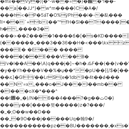
�mx��Vy�}|�"-w��=�)�԰�"l��-
��a|��JJ^}� w^m����)C�A�/
���h<�P�5áT�O%ӱPh��i�-�&\���
ΊI+��`+b(��"^fH�Sl��T����]
h�_����3�
���>��Z����1����ճ�[�s�KD����|
{������_���3��36��H�<���\kxz
���E� �E��� ����
֫����[��E���V��B�
/v�l��Α��\A)q���j�]~�h�.ԃF��(��(v��
�y��Yh����V��%�џ��^�pU��[{/$�[��
��ዴ]�G!/��LrS{e�1db9�4t��ǿ���
��Nʼ=x_���o�J���I��mb��
�l���oX�*���^
��t΋�_�)/N�6��4���?�g��ٿO�}
���y��[����믯�����)z�?���/
�_�;O��w��D��
��_�9O���j�����Uq�翰9�/
�����������pz��BU�������,�xs�T