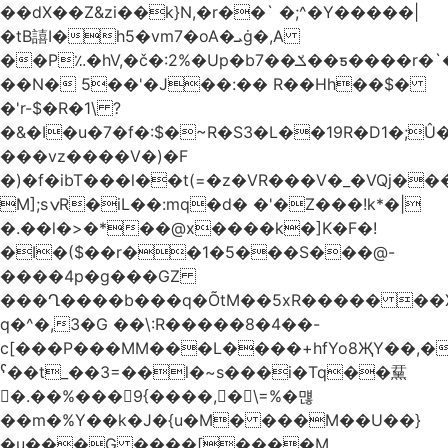
��dX��Z&zi��k}N,�r��` �;^�Y�����|
�tB譆I�h5�vm7�oA�ܝġ�,A
��P؉�hV,�č�:2%�Up�bݎ��7��ƽ����r�`��bn<1g�(h�ى!
��N� 5��'�J��:�� R��Hh��$�
�'r-$�R�1\ ?
�&�I�u�7�f�:$�~R�S3�L��19R�D1�;Û�
���vz����V�)�F
�)�f�ibT���l��t(=�z�VR���V�_�VQj�
M];sݍR�iL��:mq�d� �'�Z���!k*�|
�.��l�>�*��@x����k�]K�F�!
�I�($��r��1�5���S���@-
����4p�g���GZ
���Ղ����b���q�ÕtM��5xR����� ��X
q�^�,3�G ��\:R�����8�4��-
c[���P���MM���L����+hfYo8ҖY��,�
ˁ��t_��3=��l�~s���i�Tq��䵤
�.��%��� 9{����, �\=%�먢
��m�%Y��k�J�{u�M� ���M��U��}
�u���G ����[����M