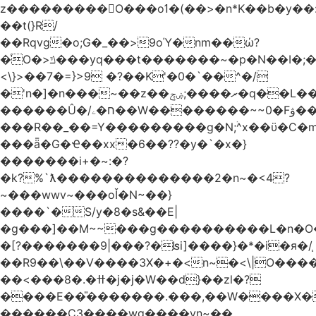
z���������O���oߗ�(��>�n*K��b�y��:^��NV�{����O~';w37z8�}
��t(}R/
��Rqvg�o;G�_��>9oΎ�nm��ώ?
�ͮO�>ݿ���yq���t�������~�p�N��I�;�68������b�f���'�ܟ�ks�f����f���`K�׼��{g=&G�+k�������������˻�����݇�������re6�o�^�~��=
<\}>��7�=}>9 �?��K'�0�`��^�/
�'n�]�n���~��z��ރ����;ۻݼ�q��L�����3�ڼx�8�ݿ���Y9�r�<]/
������Û�/ח�ۦ��W��������~~0�Fۋ���j���[���{�������Ҷ���/[��v��ެ�9����i�o�7����������_��3_�m�ۋ����
���R��_��=Y���������g�N;ۛ^x��ϋ�C�
���ǟ�G�Ҽ��xx�6��??�y�`�x�}
�������i+�~:�?
�k?%`ƛ��������������2�n~�<4?
~���wwv~���oǏ�N~��}
����`�S/y�8�s&��E|
�g���]��M~~���g����������L�n�O
�[?�������9|���?�ʪi]����}�*�i�я�/֧
��R9��\��V����3X�+�<n~�<\|O���
��<���8�.�ߚ�j�j�W��d}��zl�?
����E��̎�������.���,��W����X�ϼ�
������C3����wg����vn~��