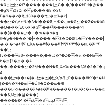
�0.�Ԙ����I���(C� �/���hPd�@��!
�g%߷zQn� p�:��}B8I�2劷
F�9��v�1{80���*�A�k|
���(\A+*U�A�l���8]H}K�._m�G��2�c
�fJ���[E0K�(�G���������>?
��{����_e� : �ʛ\��p�g
G�֩g�4���`�|+���� �$�C�㹷L�Y����|
�ͺ�l�*�T_ìG/�����  ��kE�
��
fv���a6~���V�,��ڤ�*�Z��e.I��Ne�
b�[7��,�A
�
�c�����2@���N�$_XzOo���@5�2�#�q�
ꏣ
���s��s�j�+��X/p3R�ܿ���#bX�^�N 
[��V�7H�m�Ů6�Q��ԕ�R!
���B>x�����s�&�����T�B�c�++��o;�ݸƬ^դ��J�a�I���7�f��F'���߭�ޒ���<���Z��
��$,M�쇝���[ -
����E�\i�sk�BLqJ;]