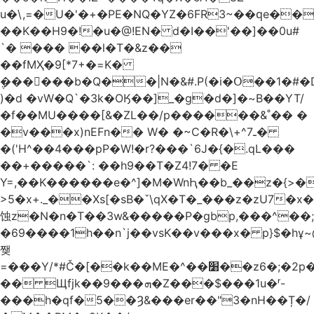
u�\,=�U�'�+�PE�NQ�YZ�6FR3~��ԛe��
��K��H9�!�u�@!EN� d�I��'��]��0u#
`� ��� ��l�T�&z��
��fMҲ�9[*7+�=K�
݆������b�Q��|N�&#.P(�i�Օ��1�#
)�d �vW�Q`�3k�OӃ��]_�g�d�]�~B��YT/
�f��MU����[&�ZL��/p������&˚�� �
�v���x)nEFn�� W� �~C�R�\+^ـ7�
�('H^��4���pP�W!�r?���`6J�{�.qL���
��+�����`: ��h9��T�Z4!7� �E
Y=,��K������e�^]�M�WnԦ��b_��z�{>�c'�����I!S��O,h
>5�x+._��Xs[�sB�ˇ\qX�T�_���z�zU7�x�
蚀z�N�n�T��3w&�����P�gbp,���^��
�69����1h��n`j��vsK��v���x� p}$�hұ~
쨎
=���Y/*#Č�[��k��ME�^��׸��z6�;�2p�"��f�3mn�Y�Y�
�� Щfjk��ܗ���9�Z���$���1u�ʳ-
���h�qf�5��Ȝ&���er��"3�nH��Ț�/