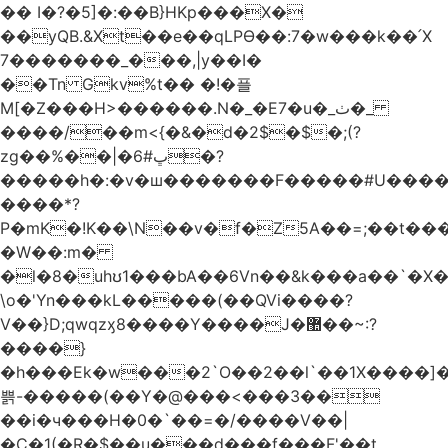
�� I�?�5]�:��B}HKp���X�
��yQB.&Xt��e��qLPϴ��:7�w���k��՛X
7�������_���,|y��Ι�
��Tn Gkv%t�� �!�플
M[�Z���H>������.N�_�E7�u�_ٺ�_
����/��m<{�&�d�2$�$�
;(?
zg��%��|�ڀ#6�?
�����h�:�v�ш�������F�����#U����a
����*?
P�mK�!K��\N��v�f�Z5A��=;��t���
�W��:m�
�l�8�uhʊ1���bA��6Vn��&k���a��`�X���L��
\o�'Yn���kL�����(��QVi����?
V��}D;qwqzӽ8����Y����J�޺��~:?
����}
�h���Ek�w���2`O��2��l`��1X����]�
쁡-�����(��Y�@���<���3��
��i�ч���H�0�`��=�/����V��|
�C�1(�R�$��u���d���f���F'��t