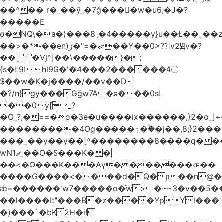
��^�� r�_��ӯ_�7ǧ����ٕw�u6;�J�?
�����E
σ�NQ\�a�)���8ˎ�4�����y}u��Ƚ��_��
��>�*��en)ڒ�"=�ᯠ��Y��0>??|v2Ԭv�?
��ܹ�Vj^]��\�����}�;
{s�!:9Ihl9G�'�4���2������4〇
$��w�K�j����/��v��D
�?/n}gy���Gǧw7A�ɕ���0s!
��0y[_?
�O_?,�==�o�3e�u����ix������,}2�o_]+�
���������4Og�����ۯ��ۙ�j��,8;}2����J��h��j���p}k*�^�|
���_��y��y��[^��������8����q���
wN1ޗ_��O�S���K� �|
��<�O���K���Aγ� ������ɶ��
����G����<����d�Q� p��n@�1�
ǽ=������'w7�����o�͛w>�~~3�v��5
��l����It"���B�z����YpY l���'�
�)���`�bK2H�i!