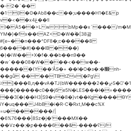
�-2�`��
�1ˑ {l�ʘ�Ab8��c��;u����H1�E&p
v�<��xڠ4��!l
l�Ȧ5��>LwbMp��x`���/m�M
YM�}�fx��tAZ<D�W�ؓ�[38괆
#[e~��n�
��^DF8�;c�����8
ַ6����#)���IB ���}
�)�iW��+X�f�.��b��n9��
�w`���08�W����<��w��-
������(Y��'ǺS�+ ��!�O�з�:�׮nh-
��gǚ �� ��TBtZv{�Pg\
٪]���B,ԯ��vA�TJ(bW������ݥۉ��2S�'�1�^c�Rs��l�0���צ�
���[�����c0��jб e5N�LES���I�=���
��3{�(��H3|S9�v�8�}vt��Kg����ӨY
iY�uq���J4bB�i�R-Cۖ�Rxt,M��c%X
=u�������/|
�6%76���|8Sz�j�'���MX��
��Vz��ٖ:�բ����6��&-����ʕ/