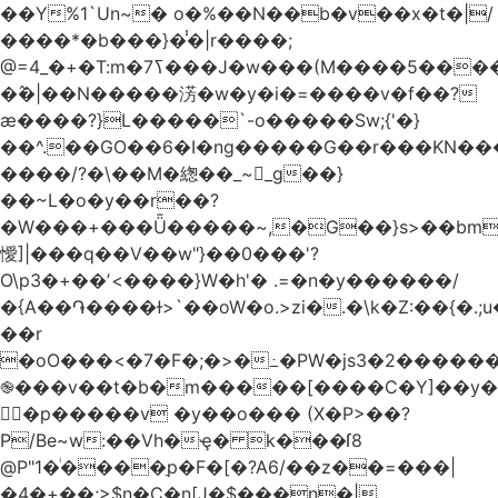
��Y%1`Un~� o�%��N��b�v��x�t�|/
����*�b���}�̾�|r����;
�߮�|��N�����淓�w�y�i�=����v�f��?
ӕ����?}L�����`-o�����Sw;{'�}
��^.��GO��6�I�ng�����G��r���KN��
����/?�\��M�緫��_~_g��}
��~L�o�y��r��?
�W���+���Ǖ�����~,�G��}s>��bm
懓]|���q��V��w"}��0���'?
O\p3�+��ʼ<����}W�h'� .=�n�y������/
�{A��֏����ɫ>`��oW�o.>zi�.�\k�Z:��{�.;u�����N
��r
�oO���<
�7�F�;�>�߸�PW�js3�2�����
֎���v��t�b�m�����[����C�Y]��y�
㛯ٍ�p�����v �y��o��� (X�P>��?
P/Be~w:��Vh�ҿ� k���ſ8
@P"1�ͥ����ַp�F�[�?A6/��z��=���|
�4�+��;>$n�C�n[J�$���n�|