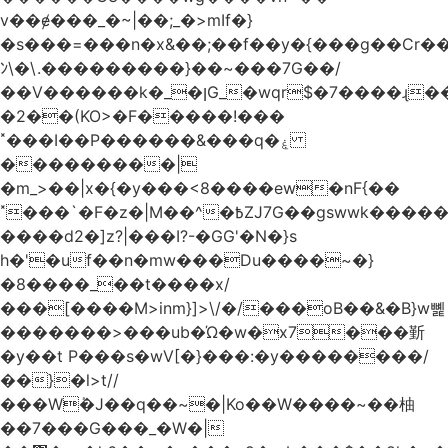
v��ɇ���_�~|��;_�>mIf�}
�s���=���n�x&��;��f��y�{���g��Cr��
ﾝ\�\.���������}��~���7G��/
��V������k�_�ןG_�wqr$�7����ɻ��-
�2��(KO>�F�����!���
˟���I��P������&���q�ۼ
���������|
�m_>��|x�{�y���<8����ew�nF{��
˟���`�F�z�|M��^�߿ZJ7G��gswwk������j��
����d2�]z?|���I?-�GG'�N�}s
h�'�uf��n�mw���Du����~�}
�8����_��t����x/
���[����M>inm}]>\/�/���oB��&�B}w뼱
�������>���ub�Ώ�w�x7���斳
�y��t P���s�wV[�}���:�y��������/
��}�l>t//
���Wٝ�J��q��~�|Ko��W����~��柚
��7���G���_�W�|