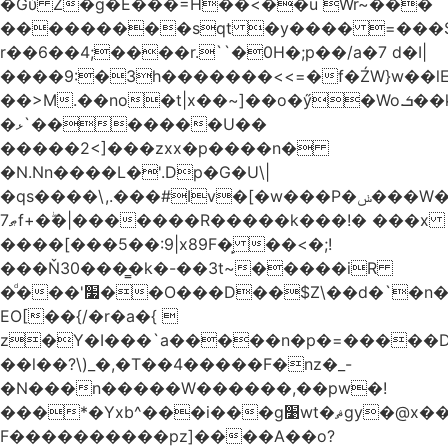
�Gύ Z�g�E���=H��<��u Wr~���
���������sqt �y���� =���
r��6��4;����r.``�0H�;p��/a�7 d�I|
����9:�3h�������<<=�f�ŹW}w��lEWק'�u�].Qs@�K�H&�v ����
��>M.��no�t|x��~]��o�ӳ�Wo.ܭ��k���~q��t��x¯��oN�+@W��s|
�ޅ`�������U��
�����2<]���zxx�p����n�
�N.Nn����L�'.Dp�G�U\|
�qs����\,.���#Iv�[�w���P�ݭ���W�[�����o/
ޠ7f+�ۖ�|�������R�����k���!� ���x
����[���5��:9|x89F�̙ ��<�;!
���Ň30���͇�k�-��3t~�����iR
�ͩ���'׷��O���D��$Z\��d�`�n�
EO[��{/�r�a�{ 
z�Y�I���`a�����n�p�=�����D�g������w�
��l��?\)_�,�T��͏4�����F�nz�_-
�N���n�����W������,��pw�!
���*�Yxb^���i���g׹wt�ޘgy�@x������ؽ>˶!
F����������pz]����A��o?