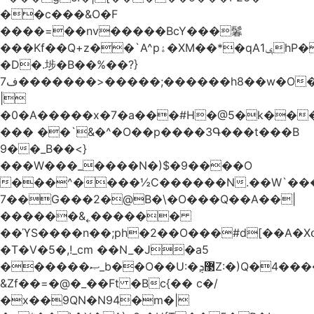
��c���&O�F
����=��nv�����BcY���鬊
���Kf��Q+z��`A^pۀ�XM��*�qAݷ1hP��G�����YU�Xa��]��^
�D�.埗�B��%��?}
ف7�������>�����;������h8��w�O����էW������������{�g����y�
|
�0�A�����x�7�a���#H�@5�k��
��� ��`&�^�O��p����3Գ���t���B
9��_B��<}
���W���_����N�)$�9����O
���^����½C������N.��W`���
7��G���2�@B�\�O���Q��A��|
������&˿������
��ϓS����n��;ph�2��O���#d[��A�
�T�V�5�,!_cm ��N_�J�a5
������ޞ_b��O��U:�޳ܯZ:�)Q�4�������
&Zf��=�@�_��Ft �Bc{�� c�/
�x��9QN�N94�m�|