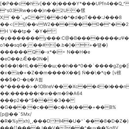
[�P��c�hv[��'�j����Y*���UPfn4��Q_
^s03Rw�s��)n��2U�㹎
X;`��`ڥC� {��d�*�d�pT���:J���8
��<([(��vW2������0�^�i
H V��tp� `�Y�
�ұ�������y���:C@�B��������uѰ��
o1��sq6�ݱ��#|�.b�]� +�떞�}
������ Q�-x*�i= N��H�e
�eO��zǢ��0N�|
�6��t�HL����ш;��h��
*0��`����gZg�[
�x�a֧�+�Z��m����X��§ Ṅ��\�*q� [v檩
��$�O-�q�'A쩚
�*�����>�1OBneV���Xc��4�I���n
��:������r�w��m�9�A64
���p2��^$��:�3��
�G���:�c���c�A�j���+��B%
[p@��`5Mx/
�R�%yxh)˾,���D ƚ4�U�˵`���8�D�Z
���[[����J��V�|��^�uy��%g8V