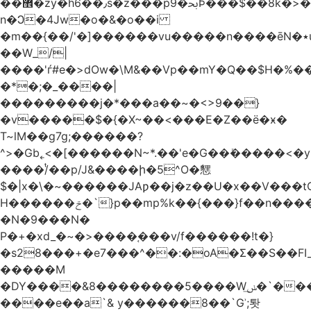
��޾�zy�h6��٫s�z���p9�ﲝϷ���$��8k�>�O���I�y�/O~���Eo>GË3�عr�Ͼ6wVg�/߭
n�Ͻ�4Jw�o�&�o��i
�m��{��/'�]������vu�����n����ēN�٭u�����o'�����w�^�Q���2�;U>��ʧ��
��W_/|
����'ѓ#e�>dOw�\M&��Vp��mY�Q��$H�%
�*�;�_����|
���������j�*���a��~�<>9��}
�v�����$�{�X~��<���E�Z��ё�ӿ�
T~lM��g7g;������?
^>�Gb˿<�[������N~*.��'e�G��ܺ�����<�y3
����/ͭ��p/J&����ի�5^O�㦟
$�|x�\�~������JAƿ��j�z��U�x��V���
H������ݗ�`}p��mp%k��{���}f��n����G{߿�_lz��=}
�N�9���N�
P�+�xd_�~�>����֚���v/f������!t�}
�s28���+�e7���^��:�oA�Σ��S��FI_
�����M
�DY����&8��������5����Wݭ͟�`����G�'ʭ����\N����.�W��w��ӫx>�~f�v&}
����e��a`& y������8��`Gʾ;퇏