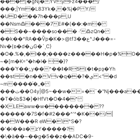
���|�gǋ�YVyFz4���/
���;|Ym�L83Yk�,�%j�P Y/
�UD���7h���p,U
��Nsm߷���7E#�{��:�m�
�S��~����so��� ˒'߷zQn�
��k��^RA��Ѷp�K�>@tf3��ع^J���=-
Nv�{ɒ�d�نG�`ͺC}
�O�.%�,�l��;����z�����H�p�%O�B
~�[m�K="�h�I� �}?
���ϓ��;,y��^��ǁ�R5(�t�pҙ�Υh
��ƽt�n��Vv�q��?�ې <"�d
~m����ͬ�_�
���ث��O4y|@5~��w�=�`�"ǋ���a��^�a�9՗Ϊ��=B<�cT
�T�ób$3�]�HfVt�O�4�^
�XLEaww�w�������� ??
�����'�7S�f�#2���^'^�K��/|
��W���R eW�\^S�?
�'�i��a�zY�����?
�\�à��~��g�5��z��ADC�9-