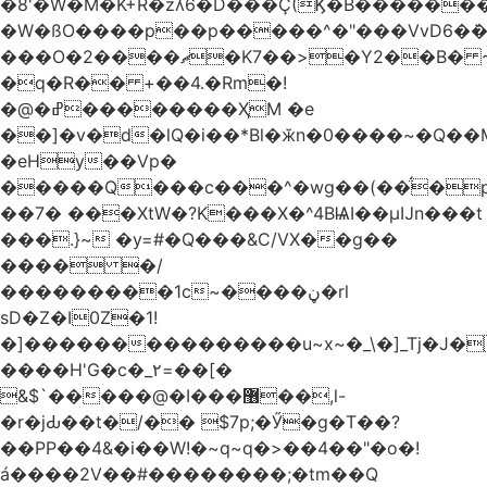
�8'�W�M�K+R�zʎ6�D���Ç(Ϗ�B������
�W�ßO����p��p�����^�"���VvD6�݁�
���O�2����ޗ�K7��>�Y2��B� ~$�ӵ�ã��m�dQp^�T�[� k�*h�
�q�R�� +��4.�Rm�!
�@�ߝ��������ҲM �e
̎��]�v�d�lQ�i��*Bl�ӂn�0����~�Q��
�eHy��Vp�
�����Q���c���^�wg��(��̈́�
��7� ���XtW�?K���X�^4BѨI��μĲn���t
���.}~ �y=#�Q���&C/VX��g��
���� �/
���������1c~����ڼ�rl
sD�Z�I0Z�1!
�]���������������u~x~�_\�]_Tj�J�
����H'G�c�_٢=��[�
&$`�����@�Ӏ���޶��,l-
�r�jԂ��t�/�� $7p;�Ӳ�g�T��?
��PP��4&�i��W!�~q~q�>��4��"�o�!
á����2V��#�� ������;�tm��Q