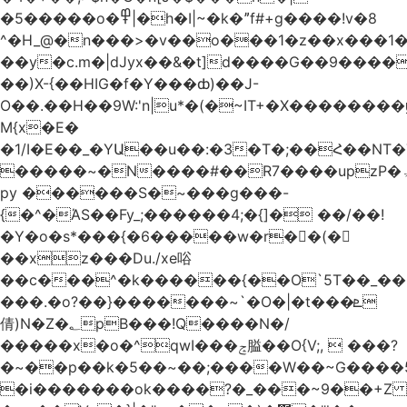
�5�����o�߾|�h�I|~�k�ˮf#+g����!v�8
^�H_@�n���>�v��o���1�z��x���1�
��y�c.m�|dJyx��&�t]d����G��9����
��)X-{��HIG�f�Y���ȸ)��J-
O��.��H��9W:'n|u*�(�~IT+�X������
M{x�E�
�1/I�E��_�YԱ��u��:�3�T�;��Հ��NT
�����~�N����#��R7����upzP�ۃt{�!g����9
py ������S�~���g���-
{�^�ΆS��Fy_;������4;�{]� ��/��!
�Y�o�s*���{�6�����w�r��ٌ(�
��xz���Du./xe唂
��c���^�k������{��O`5T��_��
���.�o?��}�������~`�O�|�t���ܧ
倩)N�Z�؂pB���!Q����N�/
�����x�o�^qwI���ݘ膉��O{V;,  ���?
�~��p��k�5��~��;����W��~G����
�i�������ok����?�_���~9��+Z