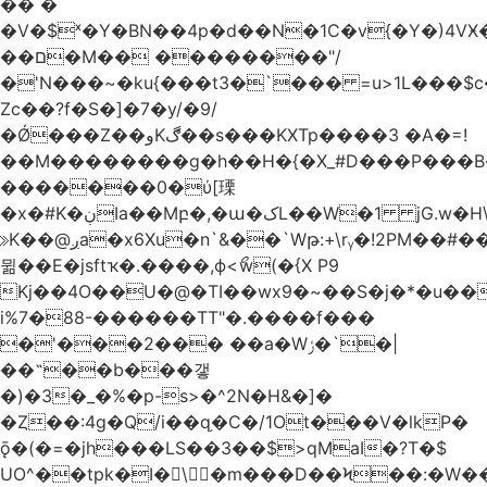
�� �
�V�$ˣ�Y�BN��4p�d��N�1C�v{�Y�)4VӾ
��ם�M�� ��������"/
�'N���~�ku{���t3�`��� =u>1L���$c
Zc��?f�S�]�7�y/�9/
�Ǿ���Z��وKڰ��s���KXTp����3 �A�=!
��M��������g�h��H�{�X_#D���P��
�������0�ύ[瑮
�x�#K�ڹIa��Mբ�,�ա�کL��W�1 jG.w�H\^8Z��n�]KUL{�z>7[n@A���<�M;_t�PwM;Ӝ��R�&����ki�j�����n0� u{�;j������Q��,�E2�t�Ӊ�/<�Qm�fo�/
≫K��@ږa�x6Xu�n`&��`Wթ:+\rᵧ�!2PM��#���=�>��ZTبrP�
뮒��E�jsftҡ�.����,ϕ<ޯw(�{X P9
Kj��4O��U�@�TI��wx9�~��S�j�*�u���[Eu��a)\��ݏ��X�&��~
i%7�88-������TT"�.����f���
�'���2��� ��a�Wݬ�`�|
��˶��b���갷
�)�3�_�%�p-s>�^2N�H&�]�
�Ȥ��:4g�Q/i��q֥�C�/1Ot���V�lkP�
ǭ�(�=�jh���LS��3��$>qMaI�?T�$
UO^��tpk�I�\�m���D��Ϟ��:�W���א��BwJ�].�B