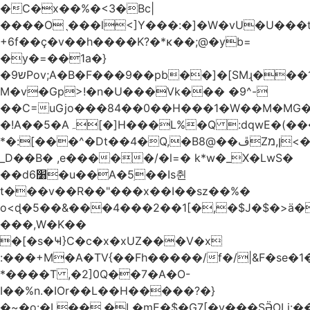
�C�x��%�<3�Bc|
����Oˎ���l<]Y���:�]�W�vU�U���
+6f��ç�v��h����K?�*κ��;@�y
b=
�y�=��1a�}
�ש9Pov;A�B�F���9��pb��]�[SMɻ���1v-
M�v�Gp>!�n�U���Vk��� �9^-
��C=uGjo���84��0��H���1�W��M�MG�
�!A��5�Aہ[�]H���L%�Q :dqwE�(���q��X�.bc�1d��\��#X�4��W�� Ldg
*�:[���^�Dt��4�Q,�B8@��ڦZן,מ<�oJ���ލ:�#���YLmh�Y?
_D��B� ,e�����/�l=� k*w�_X�LwS�
��d6׸�u��A�5ׅ��Is췬
t���v��R��"���x��I��sz��%�
o<ɖ�5��&���4���2��1[�,�$J�$�>ä�
���,W�K��
�[�s�Ҹ}C�c�x�xUZ���V�x
:���+M�A�TV{��Fh�����/f�/|&F�
se�
*����T ,�2]0Q��7�A�O-
I��%n.�IOr��L��H�����?�}
�~�o:�L��,�L�mE�$�G7[�y���SӚOLi