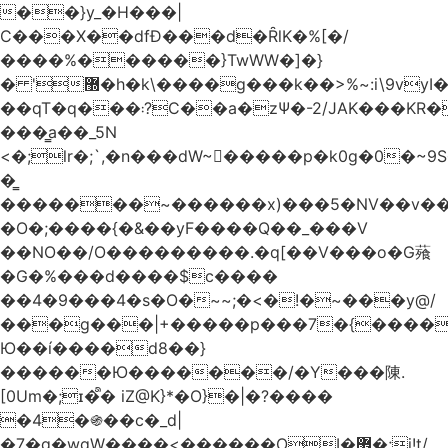
��}y_�H���|
C���X��dfÐ���d�ȒlK�%[�/
����%������}TwWW�]�}
� '޽�h�k\����g���k��>%~:i\9vyI��[P�n.�.�5�Y6I�>|s�N�v8��N<�0�|p��)b��Cz)�|
��qT�q���܃?C��a�zΨ�-2/JAK���KR��Oz�y/
���̳a��_5N
<�;lr�;`,�n���dW~�ٍ����p�k0g�0�~9S�2.�i�'^ڰ�F��i��
�͇
�������~������x)���5�NV��v��h��t0L�e2��A���ۏifg��h�Q��`H�����~���^v�^2�Z���ۧ�
�O�;����{�&��yF����Q��_���V
��NO��/O���������.�q[��V���o�G薞
�G�%���d����$c����
��4�9���4�s�O�~~;�<�!�~���y@/
���g���|+
�����p���7�{������
Ю��í����d8��}
������Ю�������/�Y���陳.
[0Um�;ɪ�᩺� iZ@K}*�O}�|�?����
�4�֍��c�_d|
�7�g�wgW����<������OI�޿�;j!t/