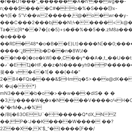
�r��D1���"_�������A�h'��wg��-
n;���$����C#�o�%�S���㉝x-
�٩{E� 5ʺV:��wZ�����,@�o�wr��y-
���C���2���bj��N\ϟ�����<k@�
Ta�c[R*��7�[c�5}+s��́�%��5��.zM8a
�e��߫��
��RD�48*�օ�B��E)Lt)����N[��0;��
����ॄB b�D��n�8Wڎ!�
��h��]�oe�kW)��,C��γ*��A�,t_��U��tב� _�C�Mh����ۥ�l5�Ğ#/
�ޤ`�EҴ�HϜ,��z�N����yh9�Р��҆����w`ۆ��]V�r
옺�� v�4�1[� ��{�4�"
2�84�FQs����&$Hmq�5>��e@dK����"
Ҝ �uj�*}
mN3����b�o�>��w��:�dlS� � �
�3,y����W�̳�x�N����V����oԿH�
�"�rM�ف�%}
�/BIj�63OEU`������Q*dX_NZ
��;P�:J��K����W���� ��?
2Z��X�;K'$_"�(����[F��/