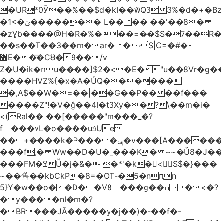
�URͅ*0Ӯ��%��$d�kI��Q33%�d�+�B
�1<�ݵ������� L�� �� ��'��8�
�zƔb����@H�R�%���=��$S�7��R�
��s��T��3��m�ar��ۥS|C=�#�
޶E��͞�CȢ�9��/v
Z�U�ik�ոu����]$2�<�E�"u��8Vr�g��EkW˽
����HVZ%{�x�A�ŮQ������
�,A$��W�=��|��G��P����f���
����Z"!�V�ĝ��4I�t3Xy��?\��m�i�
<(Ral�� ��[�����"m���_�?
f���vL�o����uݿUe
��+����k�P����ݷ�v���[A������v�.&��6������/
���f,� Ww��D�U�_���K� ~~�Ǔ8�J���
���FM�ߐǙ�j�&� �*'�k�𙑫<S$�}���
~��舊��kbCkP�8=�OT-�5�nԥn
5}Y�w��o��D��V8���g��ߛ�<�?
�y����nI�m�?
�BR���JĂ�����y�j��)�-��f�-