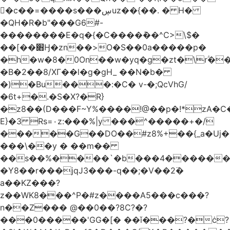
󥢦�c��=����s���ڛuz��{��. � H�
�QH�R�b"���G6#-
��������E�q�{�C����݊��^C>\$�
��[��׋Ӈ�zn��>O�S��0a�����p�
�h�w�8�0On��w�yq�g�zt�\rؖ�
�B�2��8/XГ��l�g�gH_ ��N�b�
�)�Bu���:�C� v-�;QcVhG/
�6t+�.�S�X?�R}
�z
8��(D���F~Y%����!@��p�!*zA�
E}�3 Rs=۰z:���%|y ���^�����+�/
�����G��DO��#z8%+��{_a�Uj�
���\��y � ��m��
��s��%����`�b���4������
�Y8��r���jqJ3���-q��;�V��2߳�
a��KZ���?
z��WK8���^P�#z����A5���c���?
n��Z��� @��0��?8C?�?
���0�����'GG�[� ��ǐ���?�ċ?