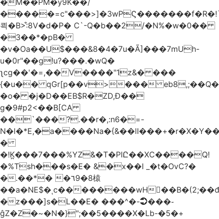
�M��PM�y9K��/
�����=c"���>]�3wPϚ�������f�R�!
쾩�B>:͒8V�d�P� C`-Q�b��2/�N%�w�0��
�3��*�pB�
�v�Oa��U$���&8�4�7u�Ã]���7mUh-
u�0r"��g!u?���.�wQ�
ʅcg��'�=,��V����"1z&� ���
{�u�� qGr[p��v>��� eb8,;��
�o� �j�D��EB$R�ZD,Ɖ��
g�9#p2<��B[CA
��`���?.��r
�,:n6�=-
N�l�*E,�a����Na�{&��lI���+�r�X�Y��_
�
�!K̪���7���%YZ&�T�PIԸ��XC����Q!
�%Tsh���s�E� &�x��I _�t�OvC?�
�.��*� �٦9�8榬
��a�NE$�ͺc��������wH��B�(2;��
�z���]s�L��E� ���^�-➲���֊
ĝZ�Z�~�N�}";��5����X�Lb-�5�+