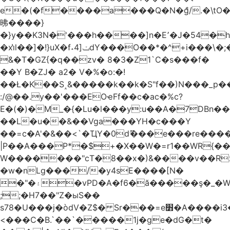
e�(�f����a���Q�N�ްg/.�\t
昲� ���}
�}y��K3N�'���h����]n�E՚�J�54�h@Dm��o�p�1߃o8�h��^
�xi̔l��]�!}uX�f˔4]ݖdY���O��*�^+i���\�;�^�9]�V� f�P���A�
&�T�GZ{�q��zv� 8�3�Z1`C�s���f�
��Y B�ZJ� a2� V�%�o:�!
��Ł�K��S˰&�����k��k�S"f��)N���_p��
:/@��.y��'���EOҽFf��c�ac�%c?
E�(�)�M_�{�Lu�l���y:u��A�7DBn�
��L�u��&��Vga���YH�c���Y
��=ϲ�A'�&��<`�ҴY�0dޫ���e���re����
|P��A���P*�$+�X��W�=r1��WR{��
W�������"ϲT�8��x�)&����v��R
�w�nLg���/�y4sE����[N�
�"�۽�vPD�A�f6�ă�����ş�_�W]�y�����N���
;;�H7��"Z�ыS��
s78�U���j�òdV�Z$� Sr���=e׻�A����i3�J�T�xDq2F\<����<⡛��+Zn�z� ss���tⵚÑ5��n(Rh����~�0��!
<���C�B.`��`�����1j�ge�dG�t�