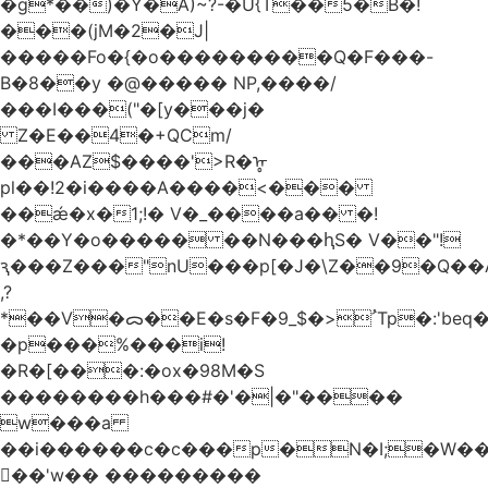
�g*��)�Y�A)~?-�U{T��5�B�!
���(jM�2�J|
�����Fo�{�o���������Q�F���-
B�8��y �@����� NP,����/
���I���("�[y���j�
Z�E��4�+QCm/
���AZ$����'>R�ᡎ
pl��!2�i����A����<���
��ǽ�x�1;!� V�_����a�� �!
�*��Y�o����� ��N���ԧS� V��"!
ԇ���Z���"nU���p[�J�\Z��9�Q��A
,?
*��V�ᯅ��E�s�F�ﹸ<�$_9Tp�:'beq�Mfcn�oj�n��,�>N4�S+b���p1&}&�|
�p���%���i!
�R�[���:�ox�98M�S
��������h���#�'�|�"����
w���a
��i������c�c���p�N�I;�W�
��'w�� ���������