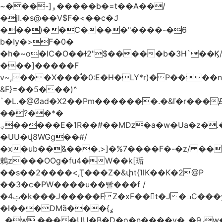
~���-]ۅ�����b�=t��A��/
�jI.�s@��V$F�<��c�ަJ
���)��C����"����-�6
b�Iy�>F�0�
�h�~o�lC�O��ɫ2"$�����b�3H`��Ϗ
���]�����F
v~,���Χ���֠�0:E�H�LY*r)�P����
&F}=��5���)^
`�L.�@Øad�X2��Pm�������.�&ľ�r���Ԭ
��?��*�
ؠ�����E�1R��#��Mǲ�a�w�Ua�z�.�SU�S��p���ǯ��yaa��Я�}
�UU�վ8WGg��#/
�x�ub��&���.>]�%7����F�-�z/ ��
鶫z���OOg�fu4�W��k[㻈
��s��2����<,Ʈ���Z�&փt{˥lK��K�2@P
��3�c�PW����u��빨���f /
�ݑ4�k���J�����FZ�xF��􊛣t�J�ߏC���yj�
�l���DMȁ���ߩ}
�۔w.����UU�B�D�o�n����v�_�9ߩw�����-!z0>' [�)Ս���g2�b�e)&tb�����":�c�\��%�������{����V��.�:��lbL"݊"3���h�Ĥ��W��5{ƚ` 1��8