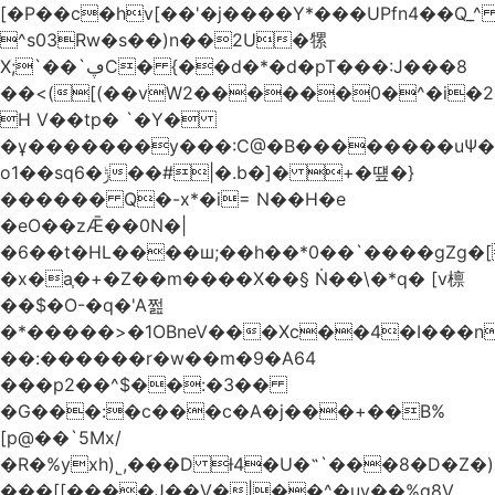
[�P��c�hv[��'�j����Y*���UPfn4��Q_
^s03Rw�s��)n��2U�㹎
X;`��`ڥC� {��d�*�d�pT���:J���8
��<([(��vW2������0�^�i
H V��tp� `�Y�
�ұ�������y���:C@�B��������uѰ��
o1��sq6�ݱ��#|�.b�]� +�떞�}
������ Q�-x*�i= N��H�e
�eO��zǢ��0N�|
�6��t�HL����ш;��h��
*0��`����gZg�[
�x�a֧�+�Z��m����X��§ Ṅ��\�*q� [v檩
��$�O-�q�'A쩚
�*�����>�1OBneV���Xc��4�I���n
��:������r�w��m�9�A64
���p2��^$��:�3��
�G���:�c���c�A�j���+��B%
[p@��`5Mx/
�R�%yxh)˾,���D ƚ4�U�˵`���8�D�Z
���[[����J��V�|��^�uy��%g8V