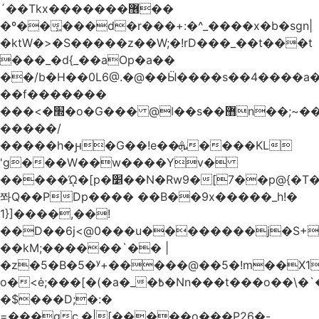
´��Tkx�������޶��
�º��͖���d�r���+:�^_����x�b�sgn|
�ktW�>�S�����z��W;�!rD���_��t���t
���_�d{_��aOp�a��
��/b�H��0L6@.�@��Ӹ����s��4����
��f�������
���<�׭�o�G��� @ǀ��s��޻n��;~��3R�˿�^r���iV��I $������#�Lы�����d�����E}
�����/
�����h�ԩ�G��!e��ܞ����KL
'g���W��w����Yv�
�����ᾨ�[p�׵��N�Rw9�[7��p@{�T��o�P"�t�U<y�
쫘Q��PDp���� ��B��9x�����_h!�
1}]����,��!
��D��6j<@0���u��������j�S+��
��kM;������`�� |
�z�5�B�5�ʸ+�����@��5�!m��X1��ߋ%��
o�<ė;���[�(�a�_�߿�Nn���t���o��\�`�,;E�,��1&�G
�$���D;�:�
=���gc.�|[�����ο���P26�-