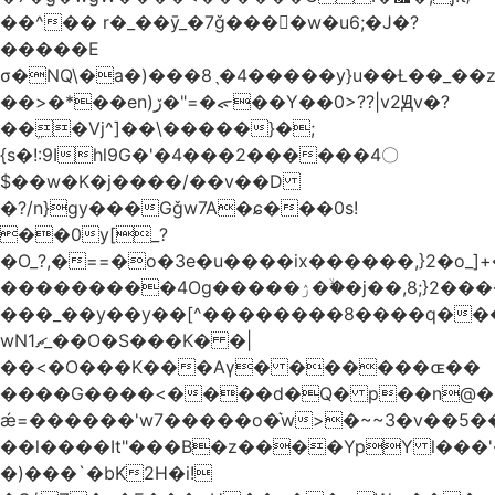
��^�� r�_��ӯ_�7ǧ����ٕw�u6;�J�?
�����E
σ�NQ\�a�)���8ˎ�4�����y}u��Ƚ��_��
��>�*��en)ڒ�"=�ᯠ��Y��0>??|v2Ԭv�?
��ܹ�Vj^]��\�����}�;
{s�!:9Ihl9G�'�4���2������4〇
$��w�K�j����/��v��D
�?/n}gy���Gǧw7A�ɕ���0s!
��0y[_?
�O_?,�==�o�3e�u����ix������,}2�o_]+�
���������4Og�����ۯ��ۙ�j��,8;}2����J��h��j���p}k*�^�|
���_��y��y��[^��������8����q���
wN1ޗ_��O�S���K� �|
��<�O���K���Aγ� ������ɶ��
����G����<����d�Q� p��n@�1�
ǽ=������'w7�����o�͛w>�~~3�v��5
��l����It"���B�z����YpY l���'�
�)���`�bK2H�i!