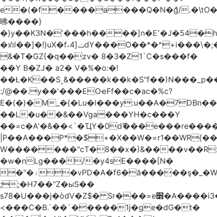
e�(�f����a���Q�N�ްg/.�\t
昲� ���}
�}y��K3N�'���h����]n�E՚�J�54�h@Dm��o�p�1߃o8�h��^
�xi̔l��]�!}uX�f˔4]ݖdY���O��*�^+i���\�;�^�9]�V� f�P���A�
&�T�GZ{�q��zv� 8�3�Z1`C�s���f�
��Y B�ZJ� a2� V�%�o:�!
��Ł�K��S˰&�����k��k�S"f��)N���_p��
:/@��.y��'���EOҽFf��c�ac�%c?
E�(�)�M_�{�Lu�l���y:u��A�7DBn�
��L�u��&��Vga���YH�c���Y
��=ϲ�A'�&��<`�ҴY�0dޫ���e���re����
|P��A���P*�$+�X��W�=r1��WR{��
W�������"ϲT�8��x�)&����v��R
�w�nLg���/�y4sE����[N�
�"�۽�vPD�A�f6�ă�����ş�_�W]�y�����N���
;;�H7��"Z�ыS��
s78�U���j�òdV�Z$� Sr���=e׻�A����i3�J�T�xDq2F\<����<⡛��+Zn�z� ss���tⵚÑ5��n(Rh����~�0��!
<���C�B.`��`�����1j�ge�dG�t�