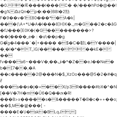
�0.�Ԙ����I���(C� �/���hPd�@��!
�g%߷zQn� p�:��}B8I�2劷
F�9��v�1{80���*�A�k|
���(\A+*U�A�l���8]H}K�._m�G��2�c
�fJ���[E0K�(�G���������>?
��{����_e� : �ʛ\��p�g
G�֩g�4���`�|+���� �$�C�㹷L�Y����|
�ͺ�l�*�T_ìG/�����  ��kE�
��
fv���a6~���V�,��ڤ�*�Z��e.I��Ne�
b�[7��,�A
�
�c�����2@���N�$_XzOo���@5�2�#�q�
ꏣ
���s��s�j�+��X/p3R�ܿ���#bX�^�N 
[��V�7H�m�Ů6�Q��ԕ�R!
���B>x�����s�&�����T�B�c�++��o;�ݸƬ^դ��J�a�I���7�f��F'���߭�ޒ���<���Z��
��$,M�쇝���[ -
����E�\i�sk�BLqJ;]