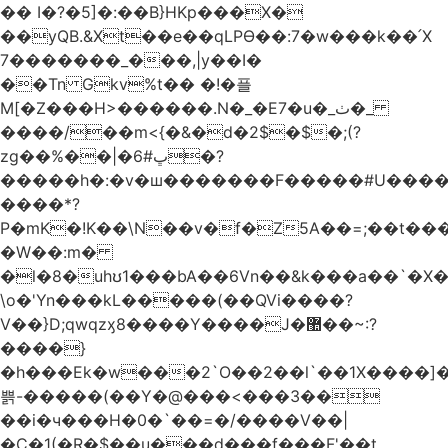
�� I�?�5]�:��B}HKp���X�
��yQB.&Xt��e��qLPϴ��:7�w���k��՛X
7�������_���,|y��Ι�
��Tn Gkv%t�� �!�플
M[�Z���H>������.N�_�E7�u�_ٺ�_
����/��m<{�&�d�2$�$�
;(?
zg��%��|�ڀ#6�?
�����h�:�v�ш�������F�����#U����a
����*?
P�mK�!K��\N��v�f�Z5A��=;��t���
�W��:m�
�l�8�uhʊ1���bA��6Vn��&k���a��`�X���L��
\o�'Yn���kL�����(��QVi����?
V��}D;qwqzӽ8����Y����J�޺��~:?
����}
�h���Ek�w���2`O��2��l`��1X����]�
쁡-�����(��Y�@���<���3��
��i�ч���H�0�`��=�/����V��|
�C�1(�R�$��u���d���f���F'��t