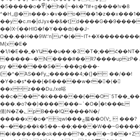
�5�����o�߾|�h�I|~�k�ˮf#+g����!v�8
^�H_@�n���>�v��o���1�z��x���1�
��y�c.m�|dJyx��&�t]d����G��9����
��)X-{��HIG�f�Y���ȸ)��J-
O��.��H��9W:'n|u*�(�~IT+�X������
M{x�E�
�1/I�E��_�YԱ��u��:�3�T�;��Հ��NT
�����~�N����#��R7����upzP�ۃt{�!g����9
py ������S�~���g���-
{�^�ΆS��Fy_;������4;�{]� ��/��!
�Y�o�s*���{�6�����w�r��ٌ(�
��xz���Du./xe唂
��c���^�k������{��O`5T��_��
���.�o?��}�������~`�O�|�t���ܧ
倩)N�Z�؂pB���!Q����N�/
�����x�o�^qwI���ݘ膉��O{V;,  ���?
�~��p��k�5��~��;����W��~G����
�i�������ok����?�_���~9��+Z