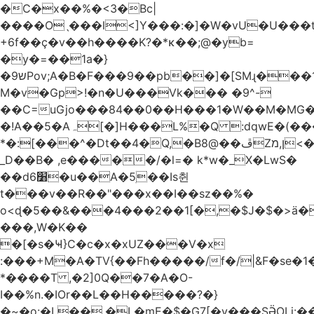
�C�x��%�<3�Bc|
����Oˎ���l<]Y���:�]�W�vU�U���
+6f��ç�v��h����K?�*κ��;@�y
b=
�y�=��1a�}
�ש9Pov;A�B�F���9��pb��]�[SMɻ���1v-
M�v�Gp>!�n�U���Vk��� �9^-
��C=uGjo���84��0��H���1�W��M�MG�
�!A��5�Aہ[�]H���L%�Q :dqwE�(���q��X�.bc�1d��\��#X�4��W�� Ldg
*�:[���^�Dt��4�Q,�B8@��ڦZן,מ<�oJ���ލ:�#���YLmh�Y?
_D��B� ,e�����/�l=� k*w�_X�LwS�
��d6׸�u��A�5ׅ��Is췬
t���v��R��"���x��I��sz��%�
o<ɖ�5��&���4���2��1[�,�$J�$�>ä�
���,W�K��
�[�s�Ҹ}C�c�x�xUZ���V�x
:���+M�A�TV{��Fh�����/f�/|&F�
se�
*����T ,�2]0Q��7�A�O-
I��%n.�IOr��L��H�����?�}
�~�o:�L��,�L�mE�$�G7[�y���SӚOLi