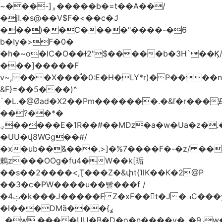
~���-]ۅ�����b�=t��A��/
�jI.�s@��V$F�<��c�ަJ
���)��C����"����-�6
b�Iy�>F�0�
�h�~o�lC�O��ɫ2"$�����b�3H`��Ϗ
���]�����F
v~,���Χ���֠�0:E�H�LY*r)�P����
&F}=��5���)^
`�L.�@Øad�X2��Pm�������.�&ľ�r���Ԭ
��?��*�
ؠ�����E�1R��#��Mǲ�a�w�Ua�z�.�SU�S��p���ǯ��yaa��Я�}
�UU�վ8WGg��#/
�x�ub��&���.>]�%7����F�-�z/ ��
鶫z���OOg�fu4�W��k[㻈
��s��2����<,Ʈ���Z�&փt{˥lK��K�2@P
��3�c�PW����u��빨���f /
�ݑ4�k���J�����FZ�xF��􊛣t�J�ߏC���yj�
�l���DMȁ���ߩ}
�۔w.����UU�B�D�o�n����v�_�9ߩw�����-!z0>' [�)Ս���g2�b�e)&tb�����":�c�\��%�������{����V��.�:��lbL"݊"3���h�Ĥ��W��5{ƚ` 1��8