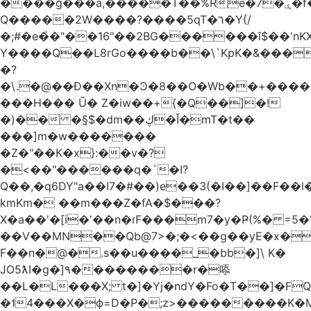
����ğ���a,�����T��%Re�7�ۑ�f�reQ�00!h����îNtr����� ��G�A�֓���Q�`�k��բ�^=n4�à��r[Y
Q�����2W����?����5qT�ר�Y{/
�;#�e�҆�"��16"��2BG������î$��'nKX
Y����Q��L8rGo����b��\`KpK�&���
�?
�\.�@��Ð��Xn�Ͽ�8��O�Wb��+����B
���H��� Ũ� Z�iw��+{�Q��]�!
�)�� �§$�dm��ڮ�Ĭ�mT�t��
���]m�w�������
�Z�"��К�x}:��v�?
�<��"������q�`�I?
Q��,�q6DY"a��I7�#��)e��3(�I��]��F��
kmKm� ��m���Z�fA�$���?
X�a��'�[i�'��n�ɾF���m7�y�Ҏ(%� =5�'
��V��MN��Qb@7>�;�<��g��yE�x�
F��n�@�.s��u����_�bb�]\ K�
JO5ƛI�ɡ�]٩��������r�㖭
��L�L���X; t�]�Yj�ndY�Fo�T��]�F
�˦4���X�ϕ=D�P�;z>���������K�M�