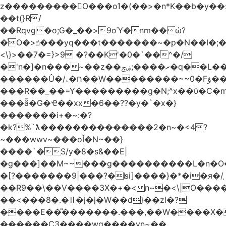
z���������O���oߗ�(��>�n*K��b�y��:^��NV�{����O~';w37z8�}
��t(}R/
��Rqvg�o;G�_��>9oΎ�nm��ώ?
�ͮO�>ݿ���yq���t�������~�p�N��I�;�68������b�f���'�ܟ�ks�f����f���`K�׼��{g=&G�+k�������������˻�����݇�������re6�o�^�~��=
<\}>��7�=}>9 �?��K'�0�`��^�/
�'n�]�n���~��z��ރ����;ۻݼ�q��L�����3�ڼx�8�ݿ���Y9�r�<]/
������Û�/ח�ۦ��W��������~~0�Fۋ���j���[���{�������Ҷ���/[��v��ެ�9����i�o�7����������_��3_�m�ۋ����
���R��_��=Y���������g�N;ۛ^x��ϋ�C�
���ǟ�G�Ҽ��xx�6��??�y�`�x�}
�������i+�~:�?
�k?%`ƛ��������������2�n~�<4?
~���wwv~���oǏ�N~��}
����`�S/y�8�s&��E|
�g���]��M~~���g����������L�n�O
�[?�������9|���?�ʪi]����}�*�i�я�/֧
��R9��\��V����3X�+�<n~�<\|O���
��<���8�.�ߚ�j�j�W��d}��zl�?
����E��̎�������.���,��W����X�ϼ�
������C3����wg����vn~��