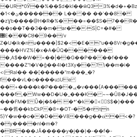
�URͅ*0Ӯ��%��$d�kI��Q33%�d�+�B
�1<�ݵ������� L�� �� ��'��8�
�zƔb����@H�R�%���=��$S�7��R�
��s��T��3��m�ar��ۥS|C=�#�
޶E��͞�CȢ�9��/v
Z�U�ik�ոu����]$2�<�E�"u��8Vr�g��EkW˽
����HVZ%{�x�A�ŮQ������
�,A$��W�=��|��G��P����f���
����Z"!�V�ĝ��4I�t3Xy��?\��m�i�
<(Ral�� ��[�����"m���_�?
f���vL�o����uݿUe
��+����k�P����ݷ�v���[A������v�.&��6������/
���f,� Ww��D�U�_���K� ~~�Ǔ8�J���
���FM�ߐǙ�j�&� �*'�k�𙑫<S$�}���
~��舊��kbCkP�8=�OT-�5�nԥn
5}Y�w��o��D��V8���g��ߛ�<�?
�y����nI�m�?
�BR���JĂ�����y�j��)�-��f�-