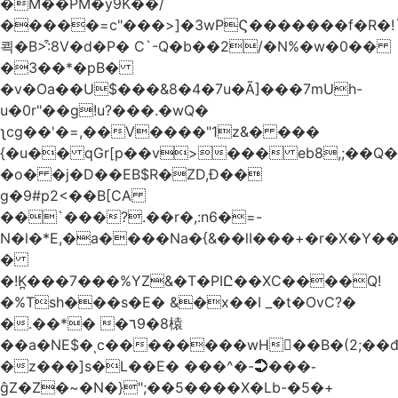
�M��PM�y9K��/
�����=c"���>]�3wPϚ�������f�R�!
쾩�B>:͒8V�d�P� C`-Q�b��2/�N%�w�0��
�3��*�pB�
�v�Oa��U$���&8�4�7u�Ã]���7mUh-
u�0r"��g!u?���.�wQ�
ʅcg��'�=,��V����"1z&� ���
{�u�� qGr[p��v>��� eb8,;��
�o� �j�D��EB$R�ZD,Ɖ��
g�9#p2<��B[CA
��`���?.��r
�,:n6�=-
N�l�*E,�a����Na�{&��lI���+�r�X�Y��_
�
�!K̪���7���%YZ&�T�PIԸ��XC����Q!
�%Tsh���s�E� &�x��I _�t�OvC?�
�.��*� �٦9�8榬
��a�NE$�ͺc��������wH��B�(2;��
�z���]s�L��E� ���^�-➲���֊
ĝZ�Z�~�N�}";��5����X�Lb-�5�+