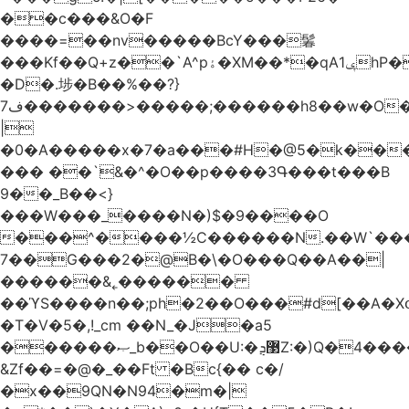
��c���&O�F
����=��nv�����BcY���鬊
���Kf��Q+z��`A^pۀ�XM��*�qAݷ1hP��G�����YU�Xa��]��^
�D�.埗�B��%��?}
ف7�������>�����;������h8��w�O����էW������������{�g����y�
|
�0�A�����x�7�a���#H�@5�k��
��� ��`&�^�O��p����3Գ���t���B
9��_B��<}
���W���_����N�)$�9����O
���^����½C������N.��W`���
7��G���2�@B�\�O���Q��A��|
������&˿������
��ϓS����n��;ph�2��O���#d[��A�
�T�V�5�,!_cm ��N_�J�a5
������ޞ_b��O��U:�޳ܯZ:�)Q�4�������
&Zf��=�@�_��Ft �Bc{�� c�/
�x��9QN�N94�m�|