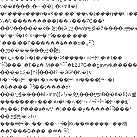
v��ɇ���_�~|��;_�>mIf�}
�s���=���n�x&��;��f��y�{���g��Cr��
ﾝ\�\.���������}��~���7G��/
��V������k�_�ןG_�wqr$�7����ɻ��-
�2��(KO>�F�����!���
˟���I��P������&���q�ۼ
���������|
�m_>��|x�{�y���<8����ew�nF{��
˟���`�F�z�|M��^�߿ZJ7G��gswwk������j��
����d2�]z?|���I?-�GG'�N�}s
h�'�uf��n�mw���Du����~�}
�8����_��t����x/
���[����M>inm}]>\/�/���oB��&�B}w뼱
�������>���ub�Ώ�w�x7���斳
�y��t P���s�wV[�}���:�y��������/
��}�l>t//
���Wٝ�J��q��~�|Ko��W����~��柚
��7���G���_�W�|