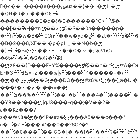
󥢦�c��=����s���ڛuz��{��. � H�
�QH�R�b"���G6#-
��������E�q�{�C����݊��^C>\$�
��[��׋Ӈ�zn��>O�S��0a�����p�
�h�w�8�0On��w�yq�g�zt�\rؖ�
�B�2��8/XГ��l�g�gH_ ��N�b�
�)�Bu���:�C� v-�;QcVhG/
�6t+�.�S�X?�R}
�z
8��(D���F~Y%����!@��p�!*zA�
E}�3 Rs=۰z:���%|y ���^�����+�/
�����G��DO��#z8%+��{_a�Uj�
���\��y � ��m��
��s��%����`�b���4������
�Y8��r���jqJ3���-q��;�V��2߳�
a��KZ���?
z��WK8���^P�#z����A5���c���?
n��Z��� @��0��?8C?�?
���0�����'GG�[� ��ǐ���?�ċ?