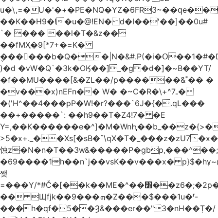
u�\,=�U�'�+�PE�NQ�YZ�6FR3~��ԛe��
��K��H9�!�u�@!EN� d�I��'��]��0u#
`� ��� ��l�T�&z��
��fMҲ�9[*7+�=K�
݆������b�Q��|N�&#.P(�i�Օ��1�#
)�d �vW�Q`�3k�OӃ��]_�g�d�]�~B��YT/
�f��MU����[&�ZL��/p������&˚�� �
�v���x)nEFn�� W� �~C�R�\+^ـ7�
�('H^��4���pP�W!�r?���`6J�{�.qL���
��+�����`: ��h9��T�Z4!7� �E
Y=,��K������e�^]�M�WnԦ��b_��z�{>�c'�����I!S��O,h
>5�x+._��Xs[�sB�ˇ\qX�T�_���z�zU7�x�
蚀z�N�n�T��3w&�����P�gbp,���^��
�69����1h��n`j��vsK��v���x� p}$�hұ~
쨎
=���Y/*#Č�[��k��ME�^��׸��z6�;�2p�"��f�3mn�Y�Y�
�� Щfjk��ܗ���9�Z���$���1u�ʳ-
���h�qf�5��Ȝ&���er��"3�nH��Ț�/