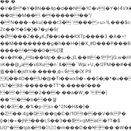
�� �
�V�$ˣ�Y�BN��4p�d��N�1C�v{�Y�)4VӾ
��ם�M�� ��������"/
�'N���~�ku{���t3�`��� =u>1L���$c
Zc��?f�S�]�7�y/�9/
�Ǿ���Z��وKڰ��s���KXTp����3 �A�=!
��M��������g�h��H�{�X_#D���P��
�������0�ύ[瑮
�x�#K�ڹIa��Mբ�,�ա�کL��W�1 jG.w�H\^8Z��n�]KUL{�z>7[n@A���<�M;_t�PwM;Ӝ��R�&����ki�j�����n0� u{�;j������Q��,�E2�t�Ӊ�/<�Qm�fo�/
≫K��@ږa�x6Xu�n`&��`Wթ:+\rᵧ�!2PM��#���=�>��ZTبrP�
뮒��E�jsftҡ�.����,ϕ<ޯw(�{X P9
Kj��4O��U�@�TI��wx9�~��S�j�*�u���[Eu��a)\��ݏ��X�&��~
i%7�88-������TT"�.����f���
�'���2��� ��a�Wݬ�`�|
��˶��b���갷
�)�3�_�%�p-s>�^2N�H&�]�
�Ȥ��:4g�Q/i��q֥�C�/1Ot���V�lkP�
ǭ�(�=�jh���LS��3��$>qMaI�?T�$
UO^��tpk�I�\�m���D��Ϟ��:�W���א��BwJ�].�B