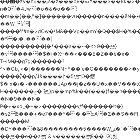
��޾�zy�h6��٫s�z���p9�ﲝϷ���$��8k�>�O���I�y�/O~���Eo>GË3�عr�Ͼ6wVg�/߭
n�Ͻ�4Jw�o�&�o��i
�m��{��/'�]������vu�����n����ēN�٭u�����o'�����w�^�Q���2�;U>��ʧ��
��W_/|
����'ѓ#e�>dOw�\M&��Vp��mY�Q��$H�%
�*�;�_����|
���������j�*���a��~�<>9��}
�v�����$�{�X~��<���E�Z��ё�ӿ�
T~lM��g7g;������?
^>�Gb˿<�[������N~*.��'e�G��ܺ�����<�y3
����/ͭ��p/J&����ի�5^O�㦟
$�|x�\�~������JAƿ��j�z��U�x��V���
H������ݗ�`}p��mp%k��{���}f��n����G{߿�_lz��=}
�N�9���N�
P�+�xd_�~�>����֚���v/f������!t�}
�s28���+�e7���^��:�oA�Σ��S��FI_
�����M
�DY����&8��������5����Wݭ͟�`����G�'ʭ����\N����.�W��w��ӫx>�~f�v&}
����e��a`& y������8��`Gʾ;퇏