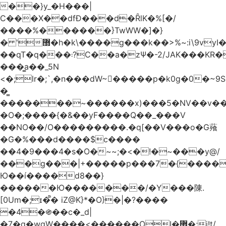
��}y_�H���|
C���X��dfÐ���d�ȒlK�%[�/
����%������}TwWW�]�}
� '޽�h�k\����g���k��>%~:i\9vyI��[P�n.�.�5�Y6I�>|s�N�v8��N<�0�|p��)b��Cz)�|
��qT�q���܃?C��a�zΨ�-2/JAK���KR��Oz�y/
���̳a��_5N
<�;lr�;`,�n���dW~�ٍ����p�k0g�0�~9S�2.�i�'^ڰ�F��i��
�͇
�������~������x)���5�NV��v��h��t0L�e2��A���ۏifg��h�Q��`H�����~���^v�^2�Z���ۧ�
�O�;����{�&��yF����Q��_���V
��NO��/O���������.�q[��V���o�G薞
�G�%���d����$c����
��4�9���4�s�O�~~;�<�!�~���y@/
���g���|+
�����p���7�{������
Ю��í����d8��}
������Ю�������/�Y���陳.
[0Um�;ɪ�᩺� iZ@K}*�O}�|�?����
�4�֍��c�_d|
�7�g�wgW����<������OI�޿�;j!t/