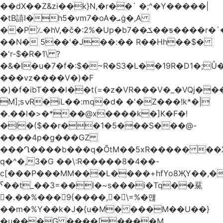
��dX��Z&zi��k}N,�r��` �;^�Y�����|
�tB譆I�h5�vm7�oA�ܝġ�,A
��P؉�hV,�č�:2%�Up�bݎ��7��ƽ����r�`��bn<1g�(h�ى!
��N� 5��'�J��:�� R��Hh��$�
�'r-$�R�1\ ?
�&�I�u�7�f�:$�~R�S3�L��19R�D1�;Û�
���vz����V�)�F
�)�f�ibT���l��t(=�z�VR���V�_�VQj�
M];sݍR�iL��:mq�d� �'�Z���!k*�|
�.��l�>�*��@x����k�]K�F�!
�I�($��r��1�5���S���@-
����4p�g���GZ
���Ղ����b���q�ÕtM��5xR����� ��X
q�^�,3�G ��\:R�����8�4��-
c[���P���MM���L����+hfYo8ҖY��,�
ˁ��t_��3=��l�~s���i�Tq��䵤
�.��%��� 9{����, �\=%�먢
��m�%Y��k�J�{u�M� ���M��U��}
�u���G ����[����M