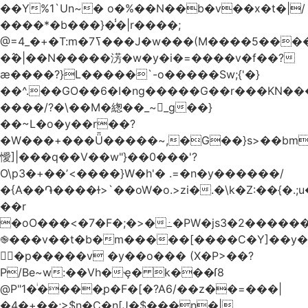
��Y%1`Un~� o�%��N��b�v��x�t�|/
����*�b���}�̾�|r����;
�߮�|��N�����淓�w�y�i�=����v�f��?
ӕ����?}L�����`-o�����Sw;{'�}
��^.��GO��6�I�ng�����G��r���KN��
����/?�\��M�緫��_~_g��}
��~L�o�y��r��?
�W���+���Ǖ�����~,�G��}s>��bm
懓]|���q��V��w"}��0���'?
O\p3�+��ʼ<����}W�h'� .=�n�y������/
�{A��֏����ɫ>`��oW�o.>zi�.�\k�Z:��{�.;u�����N
��r
�oO���<
�7�F�;�>�߸�PW�js3�2�����
֎���v��t�b�m�����[����C�Y]��y�
㛯ٍ�p�����v �y��o��� (X�P>��?
P/Be~w:��Vh�ҿ� k���ſ8
@P"1�ͥ����ַp�F�[�?A6/��z��=���|
�4�+��;>$n�C�n[J�$���n�|