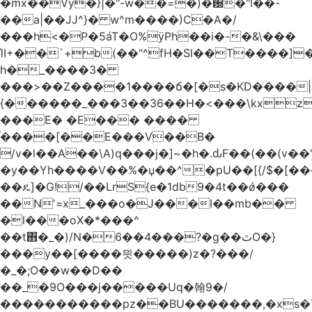
�mx��Vy�}|�"-w��=�)�԰�"l��-
��a|��JJ^}� w^m����)C�A�/
���h<�P�5áT�O%ӱPh��i�-�&\���
ΊI+��`+b(��"^fH�Sl��T����]
h�_����3�
���>��Z����1����ճ�[�s�KD����|
{������_���3��36��H�<���\kxz
���E� �E��� ����
֫����[��E���V��B�
/v�l��Α��\A)q���j�]~�h�.ԃF��(��(v��
�y��Yh����V��%�џ��^�pU��[{/$�[��
��ዴ]�G!/��LrS{e�1db9�4t��ǿ���
��Nʼ=x_���o�J���I��mb��
�l���oX�*���^
��t΋�_�)/N�6��4���?�g��ٿO�}
���y��[����믯�����)z�?���/
�_�;O��w��D��
��_�9O���j�����Uq�翰9�/
�����������pz��BU�������,�xs�T