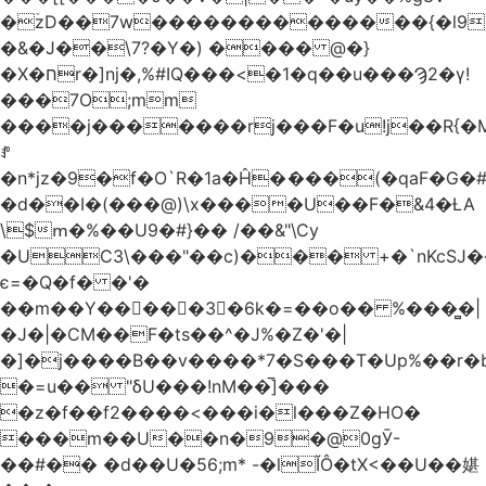
�ۡzD��7w��������������{�l9
�&�J��\7?�Y�) ���� @�}
�X�חr�]nj�,%#IQ���<�1�q��u���Ϡ2�γ!
���7O;mm
����j�������rj���F�u!j��R{�Mb�n�r�
ꍚ
�n*jz�9�f�O`R�1a�Ĥ�ަ���(�qaF�G
�d��I�(���@)\x����U��F�&4�ȽA
\$ՠ�%��U9�#}�� /��&"\Cy
�UC3\���"��c)��� +�`nKcS
є=�Q�f� �'�
��m��Y��
񢫫���3�6k�=��o�� %���̻�|
�J�|�CM��F�tѕ��^�J%�Z�'�|
�]�j����B��v����*7�S���T�Up%��r�
�=u�� "δU���!nM��̅]���
�z�f��f2����<���i�l���Z�HO�
���m��U��n�9�@0gӮ-
��#�� �d��U�56;m* -�lĬÔ�tX<��U��媅