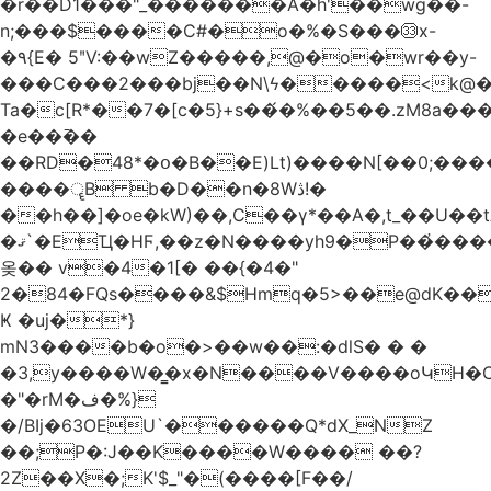
�r��D1���"_�������A�h'��wg��-
n;���$����C#�o�%�S���㉝x-
�٩{E� 5ʺV:��wZ�����,@�o�wr��y-
���C���2���bj��N\ϟ�����<k@�
Ta�c[R*��7�[c�5}+s��́�%��5��.zM8a
�e��߫��
��RD�48*�օ�B��E)Lt)����N[��0;��
����ॄB b�D��n�8Wڎ!�
��h��]�oe�kW)��,C��γ*��A�,t_��U��tב� _�C�Mh����ۥ�l5�Ğ#/
�ޤ`�EҴ�HϜ,��z�N����yh9�Р��҆����w`ۆ��]V�r
옺�� v�4�1[� ��{�4�"
2�84�FQs����&$Hmq�5>��e@dK����"
Ҝ �uj�*}
mN3����b�o�>��w��:�dlS� � �
�3,y����W�̳�x�N����V����oԿH�
�"�rM�ف�%}
�/BIj�63OEU`������Q*dX_NZ
��;P�:J��K����W���� ��?
2Z��X�;K'$_"�(����[F��/