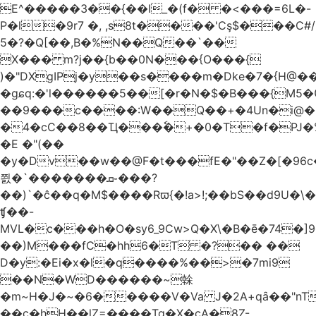
E^�����3��{��I_�(f� �<���=6L�-
P�l�9r7 �, ,s8t����'Cş$���C#/
5�?�Q[��,B�%N��Q��`��
X��� m?j��{b��0N���{O���{
)�"DXgIPj�y��s����m�Dke�7�{H@��
�gɕq:�'l������5��[�r�N�$�B���{M5
��9���c����:W��Q��+�4Un�i@�.
�4�cC��8��Ҵ���ٗ�+�0�T�f�PJ�
�E �"(��
�y�Dv��w��@F�t���fE�"��Z�[�96c�
쯼�`���� ���ܩ֊���?
��)`�ĉ��q�M$����Rϖ{�
!a>!;��bS��d9U�\�
ʧ��-
MVL�c���h�O�sy6_9Cw>Q�X\�B�ē�74�]
��)M���fC�hh6�T �?�� ��
D�y:�Ei�x�l�q����%��>�7mi9
��N�WD������~榦
�m~H�J�~�6�����V�Va J�2A+qȃ��"nT
��c�hH��lZ=����Tq�X�cA�8Z-