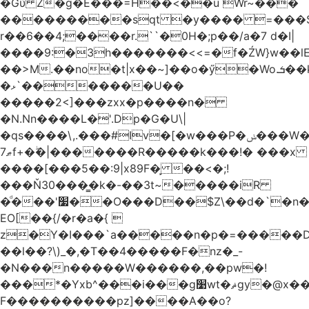
�Gύ Z�g�E���=H��<��u Wr~���
���������sqt �y���� =���
r��6��4;����r.``�0H�;p��/a�7 d�I|
����9:�3h�������<<=�f�ŹW}w��lEWק'�u�].Qs@�K�H&�v ����
��>M.��no�t|x��~]��o�ӳ�Wo.ܭ��k���~q��t��x¯��oN�+@W��s|
�ޅ`�������U��
�����2<]���zxx�p����n�
�N.Nn����L�'.Dp�G�U\|
�qs����\,.���#Iv�[�w���P�ݭ���W�[�����o/
ޠ7f+�ۖ�|�������R�����k���!� ���x
����[���5��:9|x89F�̙ ��<�;!
���Ň30���͇�k�-��3t~�����iR
�ͩ���'׷��O���D��$Z\��d�`�n�
EO[��{/�r�a�{ 
z�Y�I���`a�����n�p�=�����D�g������w�
��l��?\)_�,�T��͏4�����F�nz�_-
�N���n�����W������,��pw�!
���*�Yxb^���i���g׹wt�ޘgy�@x������ؽ>˶!
F����������pz]����A��o?