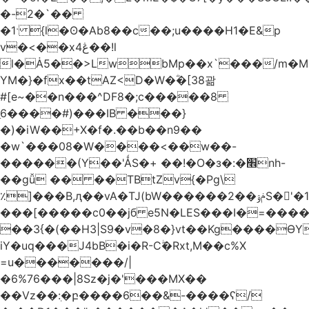
�-2�`��
�1ˑ {l�ʘ�Ab8��c��;u����H1�E&p
v�<��xڠ4��!l
l�Ȧ5��>LwbMp��x`���/m�M
YM�}�fx��tAZ<D�W�ؓ�[38괆
#[e~��n�
��^DF8�;c�����8
ַ6����#)���IB ���}
�)�iW��+X�f�.��b��n9��
�w`���08�W����<��w��-
������(Y��'ǺS�+ ��!�O�з�:�׮nh-
��gǚ �� ��TBtZv{�Pg\
٪]���B,ԯ��vA�TJ(bW������ݥۉ��2S�'�1�^c�Rs��l�0���צ�
���[�����c0��jб e5N�LES���I�=���
��3{�(��H3|S9�v�8�}vt��Kg����ӨY
iY�uq���J4bB�i�R-Cۖ�Rxt,M��c%X
=u�������/|
�6%76���|8Sz�j�'���MX��
��Vz��ٖ:�բ����6��&-����ʕ/