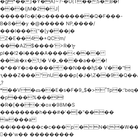
�g*��)�Y�A)~?-�U{T��5�B�!
���(jM�2�J|
�����Fo�{�o���������Q�F���-
B�8��y �@����� NP,����/
���I���("�[y���j�
Z�E��4�+QCm/
���AZ$����'>R�ᡎ
pl��!2�i����A����<���
��ǽ�x�1;!� V�_����a�� �!
�*��Y�o����� ��N���ԧS� V��"!
ԇ���Z���"nU���p[�J�\Z��9�Q��A
,?
*��V�ᯅ��E�s�F�ﹸ<�$_9Tp�:'beq�Mfcn�oj�n��,�>N4�S+b���p1&}&�|
�p���%���i!
�R�[���:�ox�98M�S
��������h���#�'�|�"����
w���a
��i������c�c���p�N�I;�W�
��'w�� ���������