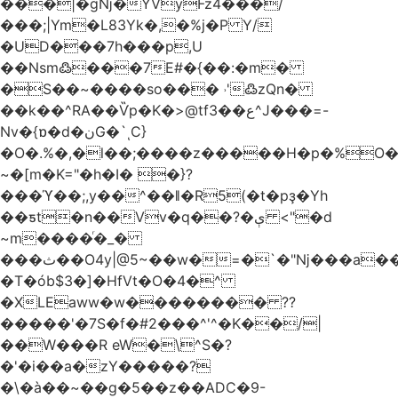
���|�gǋ�YVyFz4���/
���;|Ym�L83Yk�,�%j�P Y/
�UD���7h���p,U
��Nsm߷���7E#�{��:�m�
�S��~����so��� ˒'߷zQn�
��k��^RA��Ѷp�K�>@tf3��ع^J���=-
Nv�{ɒ�d�نG�`ͺC}
�O�.%�,�l��;����z�����H�p�%O�B
~�[m�K="�h�I� �}?
���ϓ��;,y��^��ǁ�R5(�t�pҙ�Υh
��ƽt�n��Vv�q��?�ې <"�d
~m����ͬ�_�
���ث��O4y|@5~��w�=�`�"ǋ���a��^�a�9՗Ϊ��=B<�cT
�T�ób$3�]�HfVt�O�4�^
�XLEaww�w�������� ??
�����'�7S�f�#2���^'^�K��/|
��W���R eW�\^S�?
�'�i��a�zY�����?
�\�à��~��g�5��z��ADC�9-