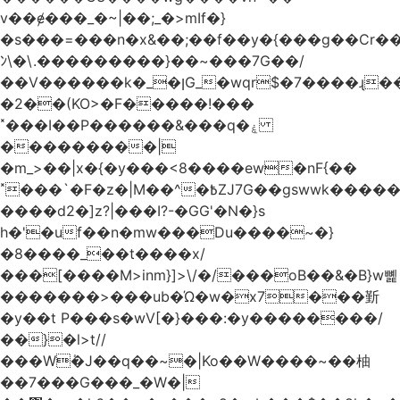
v��ɇ���_�~|��;_�>mIf�}
�s���=���n�x&��;��f��y�{���g��Cr��
ﾝ\�\.���������}��~���7G��/
��V������k�_�ןG_�wqr$�7����ɻ��-
�2��(KO>�F�����!���
˟���I��P������&���q�ۼ
���������|
�m_>��|x�{�y���<8����ew�nF{��
˟���`�F�z�|M��^�߿ZJ7G��gswwk������j��
����d2�]z?|���I?-�GG'�N�}s
h�'�uf��n�mw���Du����~�}
�8����_��t����x/
���[����M>inm}]>\/�/���oB��&�B}w뼱
�������>���ub�Ώ�w�x7���斳
�y��t P���s�wV[�}���:�y��������/
��}�l>t//
���Wٝ�J��q��~�|Ko��W����~��柚
��7���G���_�W�|