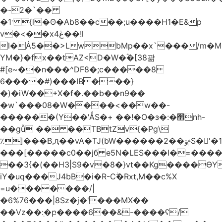
�-2�`��
�1ˑ {l�ʘ�Ab8��c��;u����H1�E&p
v�<��xڠ4��!l
l�Ȧ5��>LwbMp��x`���/m�M
YM�}�fx��tAZ<D�W�ؓ�[38괆
#[e~��n�
��^DF8�;c�����8
ַ6����#)���IB ���}
�)�iW��+X�f�.��b��n9��
�w`���08�W����<��w��-
������(Y��'ǺS�+ ��!�O�з�:�׮nh-
��gǚ �� ��TBtZv{�Pg\
٪]���B,ԯ��vA�TJ(bW������ݥۉ��2S�'�1�^c�Rs��l�0���צ�
���[�����c0��jб e5N�LES���I�=���
��3{�(��H3|S9�v�8�}vt��Kg����ӨY
iY�uq���J4bB�i�R-Cۖ�Rxt,M��c%X
=u�������/|
�6%76���|8Sz�j�'���MX��
��Vz��ٖ:�բ����6��&-����ʕ/