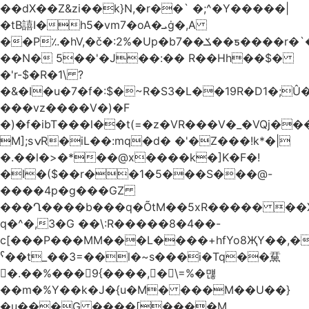
��dX��Z&zi��k}N,�r��` �;^�Y�����|
�tB譆I�h5�vm7�oA�ܝġ�,A
��P؉�hV,�č�:2%�Up�bݎ��7��ƽ����r�`��bn<1g�(h�ى!
��N� 5��'�J��:�� R��Hh��$�
�'r-$�R�1\ ?
�&�I�u�7�f�:$�~R�S3�L��19R�D1�;Û�
���vz����V�)�F
�)�f�ibT���l��t(=�z�VR���V�_�VQj�
M];sݍR�iL��:mq�d� �'�Z���!k*�|
�.��l�>�*��@x����k�]K�F�!
�I�($��r��1�5���S���@-
����4p�g���GZ
���Ղ����b���q�ÕtM��5xR����� ��X
q�^�,3�G ��\:R�����8�4��-
c[���P���MM���L����+hfYo8ҖY��,�
ˁ��t_��3=��l�~s���i�Tq��䵤
�.��%��� 9{����, �\=%�먢
��m�%Y��k�J�{u�M� ���M��U��}
�u���G ����[����M