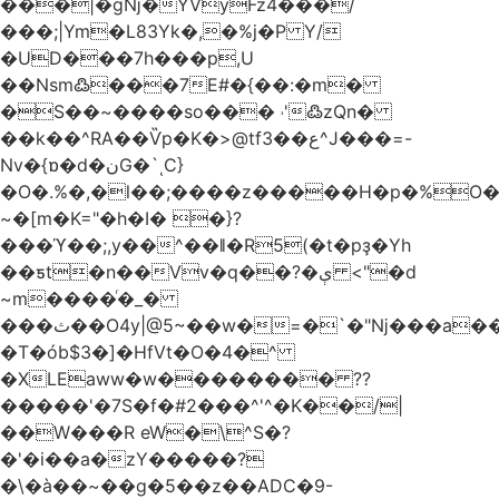
���|�gǋ�YVyFz4���/
���;|Ym�L83Yk�,�%j�P Y/
�UD���7h���p,U
��Nsm߷���7E#�{��:�m�
�S��~����so��� ˒'߷zQn�
��k��^RA��Ѷp�K�>@tf3��ع^J���=-
Nv�{ɒ�d�نG�`ͺC}
�O�.%�,�l��;����z�����H�p�%O�B
~�[m�K="�h�I� �}?
���ϓ��;,y��^��ǁ�R5(�t�pҙ�Υh
��ƽt�n��Vv�q��?�ې <"�d
~m����ͬ�_�
���ث��O4y|@5~��w�=�`�"ǋ���a��^�a�9՗Ϊ��=B<�cT
�T�ób$3�]�HfVt�O�4�^
�XLEaww�w�������� ??
�����'�7S�f�#2���^'^�K��/|
��W���R eW�\^S�?
�'�i��a�zY�����?
�\�à��~��g�5��z��ADC�9-