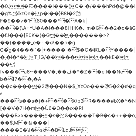
�0.�Ԙ����I���(C� �/���hPd�@��!
�g%߷zQn� p�:��}B8I�2劷
F�9��v�1{80���*�A�k|
���(\A+*U�A�l���8]H}K�._m�G��2�c
�fJ���[E0K�(�G���������>?
��{����_e� : �ʛ\��p�g
G�֩g�4���`�|+���� �$�C�㹷L�Y����|
�ͺ�l�*�T_ìG/�����  ��kE�
��
fv���a6~���V�,��ڤ�*�Z��e.I��Ne�
b�[7��,�A
�
�c�����2@���N�$_XzOo���@5�2�#�q�
ꏣ
���s��s�j�+��X/p3R�ܿ���#bX�^�N 
[��V�7H�m�Ů6�Q��ԕ�R!
���B>x�����s�&�����T�B�c�++��o;�ݸƬ^դ��J�a�I���7�f��F'���߭�ޒ���<���Z��
��$,M�쇝���[ -
����E�\i�sk�BLqJ;]