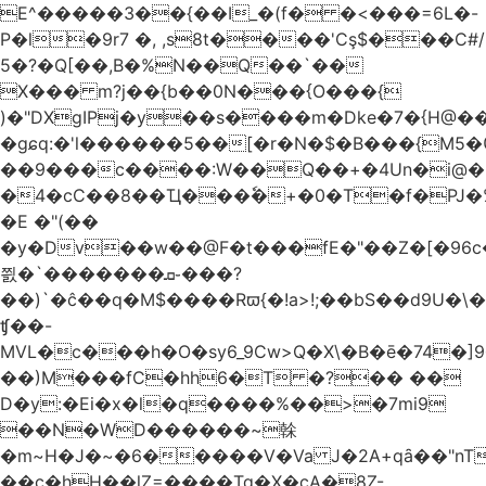
E^�����3��{��I_�(f� �<���=6L�-
P�l�9r7 �, ,s8t����'Cş$���C#/
5�?�Q[��,B�%N��Q��`��
X��� m?j��{b��0N���{O���{
)�"DXgIPj�y��s����m�Dke�7�{H@��
�gɕq:�'l������5��[�r�N�$�B���{M5
��9���c����:W��Q��+�4Un�i@�.
�4�cC��8��Ҵ���ٗ�+�0�T�f�PJ�
�E �"(��
�y�Dv��w��@F�t���fE�"��Z�[�96c�
쯼�`���� ���ܩ֊���?
��)`�ĉ��q�M$����Rϖ{�
!a>!;��bS��d9U�\�
ʧ��-
MVL�c���h�O�sy6_9Cw>Q�X\�B�ē�74�]
��)M���fC�hh6�T �?�� ��
D�y:�Ei�x�l�q����%��>�7mi9
��N�WD������~榦
�m~H�J�~�6�����V�Va J�2A+qȃ��"nT
��c�hH��lZ=����Tq�X�cA�8Z-