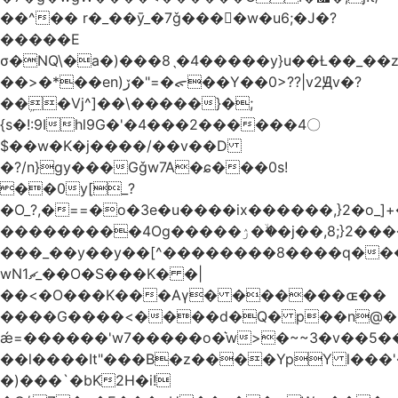
��^�� r�_��ӯ_�7ǧ����ٕw�u6;�J�?
�����E
σ�NQ\�a�)���8ˎ�4�����y}u��Ƚ��_��
��>�*��en)ڒ�"=�ᯠ��Y��0>??|v2Ԭv�?
��ܹ�Vj^]��\�����}�;
{s�!:9Ihl9G�'�4���2������4〇
$��w�K�j����/��v��D
�?/n}gy���Gǧw7A�ɕ���0s!
��0y[_?
�O_?,�==�o�3e�u����ix������,}2�o_]+�
���������4Og�����ۯ��ۙ�j��,8;}2����J��h��j���p}k*�^�|
���_��y��y��[^��������8����q���
wN1ޗ_��O�S���K� �|
��<�O���K���Aγ� ������ɶ��
����G����<����d�Q� p��n@�1�
ǽ=������'w7�����o�͛w>�~~3�v��5
��l����It"���B�z����YpY l���'�
�)���`�bK2H�i!