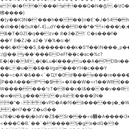
e�(�f����a���Q�N�ްg/.�\t
昲� ���}
�}y��K3N�'���h����]n�E՚�J�54�h@Dm��o�p�1߃o8�h��^
�xi̔l��]�!}uX�f˔4]ݖdY���O��*�^+i���\�;�^�9]�V� f�P���A�
&�T�GZ{�q��zv� 8�3�Z1`C�s���f�
��Y B�ZJ� a2� V�%�o:�!
��Ł�K��S˰&�����k��k�S"f��)N���_p��
:/@��.y��'���EOҽFf��c�ac�%c?
E�(�)�M_�{�Lu�l���y:u��A�7DBn�
��L�u��&��Vga���YH�c���Y
��=ϲ�A'�&��<`�ҴY�0dޫ���e���re����
|P��A���P*�$+�X��W�=r1��WR{��
W�������"ϲT�8��x�)&����v��R
�w�nLg���/�y4sE����[N�
�"�۽�vPD�A�f6�ă�����ş�_�W]�y�����N���
;;�H7��"Z�ыS��
s78�U���j�òdV�Z$� Sr���=e׻�A����i3�J�T�xDq2F\<����<⡛��+Zn�z� ss���tⵚÑ5��n(Rh����~�0��!
<���C�B.`��`�����1j�ge�dG�t�