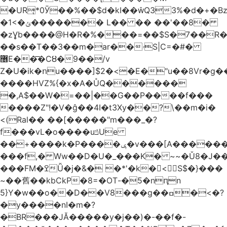
�URͅ*0Ӯ��%��$d�kI��Q33%�d�+�B
�1<�ݵ������� L�� �� ��'��8�
�zƔb����@H�R�%���=��$S�7��R�
��s��T��3��m�ar��ۥS|C=�#�
޶E��͞�CȢ�9��/v
Z�U�ik�ոu����]$2�<�E�"u��8Vr�g��EkW˽
����HVZ%{�x�A�ŮQ������
�,A$��W�=��|��G��P����f���
����Z"!�V�ĝ��4I�t3Xy��?\��m�i�
<(Ral�� ��[�����"m���_�?
f���vL�o����uݿUe
��+����k�P����ݷ�v���[A������v�.&��6������/
���f,� Ww��D�U�_���K� ~~�Ǔ8�J���
���FM�ߐǙ�j�&� �*'�k�𙑫<S$�}���
~��舊��kbCkP�8=�OT-�5�nԥn
5}Y�w��o��D��V8���g��ߛ�<�?
�y����nI�m�?
�BR���JĂ�����y�j��)�-��f�-