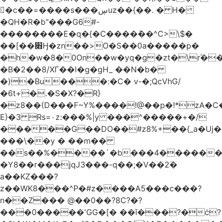
󥢦�c��=����s���ڛuz��{��. � H�
�QH�R�b"���G6#-
��������E�q�{�C����݊��^C>\$�
��[��׋Ӈ�zn��>O�S��0a�����p�
�h�w�8�0On��w�yq�g�zt�\rؖ�
�B�2��8/XГ��l�g�gH_ ��N�b�
�)�Bu���:�C� v-�;QcVhG/
�6t+�.�S�X?�R}
�z
8��(D���F~Y%����!@��p�!*zA�
E}�3 Rs=۰z:���%|y ���^�����+�/
�����G��DO��#z8%+��{_a�Uj�
���\��y � ��m��
��s��%����`�b���4������
�Y8��r���jqJ3���-q��;�V��2߳�
a��KZ���?
z��WK8���^P�#z����A5���c���?
n��Z��� @��0��?8C?�?
���0�����'GG�[� ��ǐ���?�ċ?