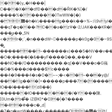
��}y_�H���|
C���X��dfÐ���d�ȒlK�%[�/
����%������}TwWW�]�}
� '޽�h�k\����g���k��>%~:i\9vyI��[P�n.�.�5�Y6I�>|s�N�v8��N<�0�|p��)b��Cz)�|
��qT�q���܃?C��a�zΨ�-2/JAK���KR��Oz�y/
���̳a��_5N
<�;lr�;`,�n���dW~�ٍ����p�k0g�0�~9S�2.�i�'^ڰ�F��i��
�͇
�������~������x)���5�NV��v��h��t0L�e2��A���ۏifg��h�Q��`H�����~���^v�^2�Z���ۧ�
�O�;����{�&��yF����Q��_���V
��NO��/O���������.�q[��V���o�G薞
�G�%���d����$c����
��4�9���4�s�O�~~;�<�!�~���y@/
���g���|+
�����p���7�{������
Ю��í����d8��}
������Ю�������/�Y���陳.
[0Um�;ɪ�᩺� iZ@K}*�O}�|�?����
�4�֍��c�_d|
�7�g�wgW����<������OI�޿�;j!t/