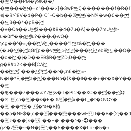
�M��PM�y9K��/
�����=c"���>]�3wPϚ�������f�R�!
쾩�B>:͒8V�d�P� C`-Q�b��2/�N%�w�0��
�3��*�pB�
�v�Oa��U$���&8�4�7u�Ã]���7mUh-
u�0r"��g!u?���.�wQ�
ʅcg��'�=,��V����"1z&� ���
{�u�� qGr[p��v>��� eb8,;��
�o� �j�D��EB$R�ZD,Ɖ��
g�9#p2<��B[CA
��`���?.��r
�,:n6�=-
N�l�*E,�a����Na�{&��lI���+�r�X�Y��_
�
�!K̪���7���%YZ&�T�PIԸ��XC����Q!
�%Tsh���s�E� &�x��I _�t�OvC?�
�.��*� �٦9�8榬
��a�NE$�ͺc��������wH��B�(2;��
�z���]s�L��E� ���^�-➲���֊
ĝZ�Z�~�N�}";��5����X�Lb-�5�+