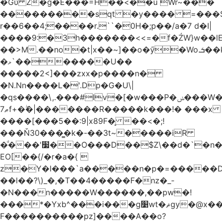
�Gύ Z�g�E���=H��<��u Wr~���
���������sqt �y���� =���
r��6��4;����r.``�0H�;p��/a�7 d�I|
����9:�3h�������<<=�f�ŹW}w��lEWק'�u�].Qs@�K�H&�v ����
��>M.��no�t|x��~]��o�ӳ�Wo.ܭ��k���~q��t��x¯��oN�+@W��s|
�ޅ`�������U��
�����2<]���zxx�p����n�
�N.Nn����L�'.Dp�G�U\|
�qs����\,.���#Iv�[�w���P�ݭ���W�[�����o/
ޠ7f+�ۖ�|�������R�����k���!� ���x
����[���5��:9|x89F�̙ ��<�;!
���Ň30���͇�k�-��3t~�����iR
�ͩ���'׷��O���D��$Z\��d�`�n�
EO[��{/�r�a�{ 
z�Y�I���`a�����n�p�=�����D�g������w�
��l��?\)_�,�T��͏4�����F�nz�_-
�N���n�����W������,��pw�!
���*�Yxb^���i���g׹wt�ޘgy�@x������ؽ>˶!
F����������pz]����A��o?