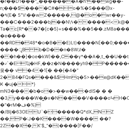
�r��D1���"_�������A�h'��wg��-
n;���$����C#�o�%�S���㉝x-
�٩{E� 5ʺV:��wZ�����,@�o�wr��y-
���C���2���bj��N\ϟ�����<k@�
Ta�c[R*��7�[c�5}+s��́�%��5��.zM8a
�e��߫��
��RD�48*�օ�B��E)Lt)����N[��0;��
����ॄB b�D��n�8Wڎ!�
��h��]�oe�kW)��,C��γ*��A�,t_��U��tב� _�C�Mh����ۥ�l5�Ğ#/
�ޤ`�EҴ�HϜ,��z�N����yh9�Р��҆����w`ۆ��]V�r
옺�� v�4�1[� ��{�4�"
2�84�FQs����&$Hmq�5>��e@dK����"
Ҝ �uj�*}
mN3����b�o�>��w��:�dlS� � �
�3,y����W�̳�x�N����V����oԿH�
�"�rM�ف�%}
�/BIj�63OEU`������Q*dX_NZ
��;P�:J��K����W���� ��?
2Z��X�;K'$_"�(����[F��/