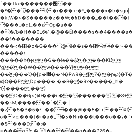
´��Tkx�������޶��
�º��͖���d�r���+:�^_����x�b�sgn|
�ktW�>�S�����z��W;�!rD���_��t���t
���_�d{_��aOp�a��
��/b�H��0L6@.�@��Ӹ����s��4����
��f�������
���<�׭�o�G��� @ǀ��s��޻n��;~��3R�˿�^r���iV��I $������#�Lы�����d�����E}
�����/
�����h�ԩ�G��!e��ܞ����KL
'g���W��w����Yv�
�����ᾨ�[p�׵��N�Rw9�[7��p@{�T��o�P"�t�U<y�
쫘Q��PDp���� ��B��9x�����_h!�
1}]����,��!
��D��6j<@0���u��������j�S+��
��kM;������`�� |
�z�5�B�5�ʸ+�����@��5�!m��X1��ߋ%��
o�<ė;���[�(�a�_�߿�Nn���t���o��\�`�,;E�,��1&�G
�$���D;�:�
=���gc.�|[�����ο���P26�-