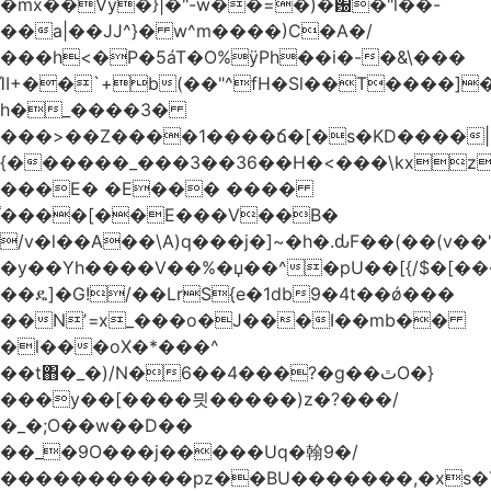
�mx��Vy�}|�"-w��=�)�԰�"l��-
��a|��JJ^}� w^m����)C�A�/
���h<�P�5áT�O%ӱPh��i�-�&\���
ΊI+��`+b(��"^fH�Sl��T����]
h�_����3�
���>��Z����1����ճ�[�s�KD����|
{������_���3��36��H�<���\kxz
���E� �E��� ����
֫����[��E���V��B�
/v�l��Α��\A)q���j�]~�h�.ԃF��(��(v��
�y��Yh����V��%�џ��^�pU��[{/$�[��
��ዴ]�G!/��LrS{e�1db9�4t��ǿ���
��Nʼ=x_���o�J���I��mb��
�l���oX�*���^
��t΋�_�)/N�6��4���?�g��ٿO�}
���y��[����믯�����)z�?���/
�_�;O��w��D��
��_�9O���j�����Uq�翰9�/
�����������pz��BU�������,�xs�T