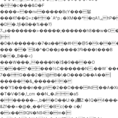
��c���&O�F
����=��nv�����BcY���鬊
���Kf��Q+z��`A^pۀ�XM��*�qAݷ1hP��G�����YU�Xa��]��^
�D�.埗�B��%��?}
ف7�������>�����;������h8��w�O����էW������������{�g����y�
|
�0�A�����x�7�a���#H�@5�k��
��� ��`&�^�O��p����3Գ���t���B
9��_B��<}
���W���_����N�)$�9����O
���^����½C������N.��W`���
7��G���2�@B�\�O���Q��A��|
������&˿������
��ϓS����n��;ph�2��O���#d[��A�
�T�V�5�,!_cm ��N_�J�a5
������ޞ_b��O��U:�޳ܯZ:�)Q�4�������
&Zf��=�@�_��Ft �Bc{�� c�/
�x��9QN�N94�m�|