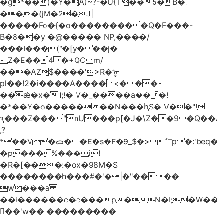
�g*��)�Y�A)~?-�U{T��5�B�!
���(jM�2�J|
�����Fo�{�o���������Q�F���-
B�8��y �@����� NP,����/
���I���("�[y���j�
Z�E��4�+QCm/
���AZ$����'>R�ᡎ
pl��!2�i����A����<���
��ǽ�x�1;!� V�_����a�� �!
�*��Y�o����� ��N���ԧS� V��"!
ԇ���Z���"nU���p[�J�\Z��9�Q��A
,?
*��V�ᯅ��E�s�F�ﹸ<�$_9Tp�:'beq�Mfcn�oj�n��,�>N4�S+b���p1&}&�|
�p���%���i!
�R�[���:�ox�98M�S
��������h���#�'�|�"����
w���a
��i������c�c���p�N�I;�W�
��'w�� ���������