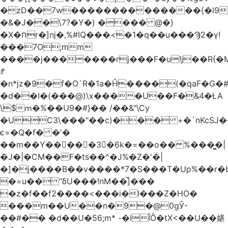
�ۡzD��7w��������������{�l9
�&�J��\7?�Y�) ���� @�}
�X�חr�]nj�,%#IQ���<�1�q��u���Ϡ2�γ!
���7O;mm
����j�������rj���F�u!j��R{�Mb�n�r�
ꍚ
�n*jz�9�f�O`R�1a�Ĥ�ަ���(�qaF�G
�d��I�(���@)\x����U��F�&4�ȽA
\$ՠ�%��U9�#}�� /��&"\Cy
�UC3\���"��c)��� +�`nKcS
є=�Q�f� �'�
��m��Y��
񢫫���3�6k�=��o�� %���̻�|
�J�|�CM��F�tѕ��^�J%�Z�'�|
�]�j����B��v����*7�S���T�Up%��r�
�=u�� "δU���!nM��̅]���
�z�f��f2����<���i�l���Z�HO�
���m��U��n�9�@0gӮ-
��#�� �d��U�56;m* -�lĬÔ�tX<��U��媅