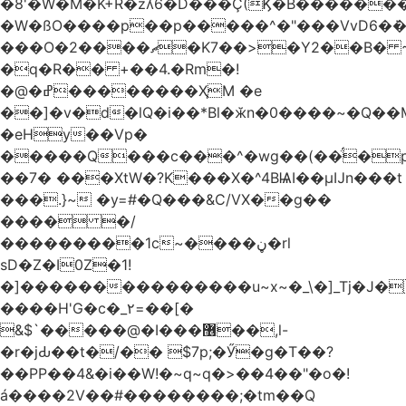
�8'�W�M�K+R�zʎ6�D���Ç(Ϗ�B������
�W�ßO����p��p�����^�"���VvD6�݁�
���O�2����ޗ�K7��>�Y2��B� ~$�ӵ�ã��m�dQp^�T�[� k�*h�
�q�R�� +��4.�Rm�!
�@�ߝ��������ҲM �e
̎��]�v�d�lQ�i��*Bl�ӂn�0����~�Q��
�eHy��Vp�
�����Q���c���^�wg��(��̈́�
��7� ���XtW�?K���X�^4BѨI��μĲn���t
���.}~ �y=#�Q���&C/VX��g��
���� �/
���������1c~����ڼ�rl
sD�Z�I0Z�1!
�]���������������u~x~�_\�]_Tj�J�
����H'G�c�_٢=��[�
&$`�����@�Ӏ���޶��,l-
�r�jԂ��t�/�� $7p;�Ӳ�g�T��?
��PP��4&�i��W!�~q~q�>��4��"�o�!
á����2V��#�� ������;�tm��Q