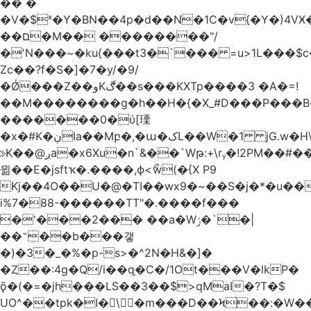
�� �
�V�$ˣ�Y�BN��4p�d��N�1C�v{�Y�)4VӾ
��ם�M�� ��������"/
�'N���~�ku{���t3�`��� =u>1L���$c
Zc��?f�S�]�7�y/�9/
�Ǿ���Z��وKڰ��s���KXTp����3 �A�=!
��M��������g�h��H�{�X_#D���P��
�������0�ύ[瑮
�x�#K�ڹIa��Mբ�,�ա�کL��W�1 jG.w�H\^8Z��n�]KUL{�z>7[n@A���<�M;_t�PwM;Ӝ��R�&����ki�j�����n0� u{�;j������Q��,�E2�t�Ӊ�/<�Qm�fo�/
≫K��@ږa�x6Xu�n`&��`Wթ:+\rᵧ�!2PM��#���=�>��ZTبrP�
뮒��E�jsftҡ�.����,ϕ<ޯw(�{X P9
Kj��4O��U�@�TI��wx9�~��S�j�*�u���[Eu��a)\��ݏ��X�&��~
i%7�88-������TT"�.����f���
�'���2��� ��a�Wݬ�`�|
��˶��b���갷
�)�3�_�%�p-s>�^2N�H&�]�
�Ȥ��:4g�Q/i��q֥�C�/1Ot���V�lkP�
ǭ�(�=�jh���LS��3��$>qMaI�?T�$
UO^��tpk�I�\�m���D��Ϟ��:�W���א��BwJ�].�B