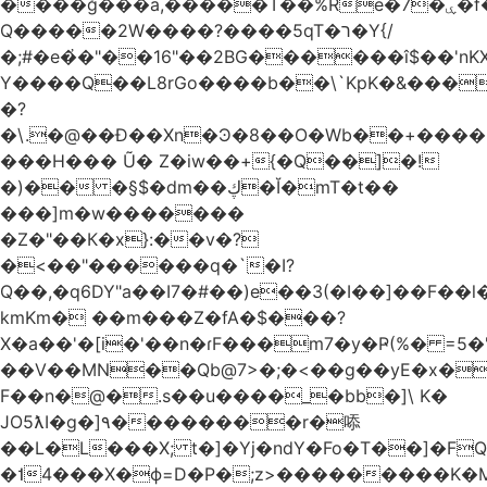
����ğ���a,�����T��%Re�7�ۑ�f�reQ�00!h����îNtr����� ��G�A�֓���Q�`�k��բ�^=n4�à��r[Y
Q�����2W����?����5qT�ר�Y{/
�;#�e�҆�"��16"��2BG������î$��'nKX
Y����Q��L8rGo����b��\`KpK�&���
�?
�\.�@��Ð��Xn�Ͽ�8��O�Wb��+����B
���H��� Ũ� Z�iw��+{�Q��]�!
�)�� �§$�dm��ڮ�Ĭ�mT�t��
���]m�w�������
�Z�"��К�x}:��v�?
�<��"������q�`�I?
Q��,�q6DY"a��I7�#��)e��3(�I��]��F��
kmKm� ��m���Z�fA�$���?
X�a��'�[i�'��n�ɾF���m7�y�Ҏ(%� =5�'
��V��MN��Qb@7>�;�<��g��yE�x�
F��n�@�.s��u����_�bb�]\ K�
JO5ƛI�ɡ�]٩��������r�㖭
��L�L���X; t�]�Yj�ndY�Fo�T��]�F
�˦4���X�ϕ=D�P�;z>���������K�M�