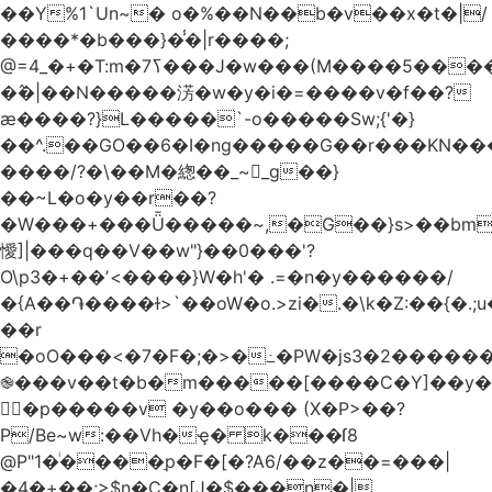
��Y%1`Un~� o�%��N��b�v��x�t�|/
����*�b���}�̾�|r����;
�߮�|��N�����淓�w�y�i�=����v�f��?
ӕ����?}L�����`-o�����Sw;{'�}
��^.��GO��6�I�ng�����G��r���KN��
����/?�\��M�緫��_~_g��}
��~L�o�y��r��?
�W���+���Ǖ�����~,�G��}s>��bm
懓]|���q��V��w"}��0���'?
O\p3�+��ʼ<����}W�h'� .=�n�y������/
�{A��֏����ɫ>`��oW�o.>zi�.�\k�Z:��{�.;u�����N
��r
�oO���<
�7�F�;�>�߸�PW�js3�2�����
֎���v��t�b�m�����[����C�Y]��y�
㛯ٍ�p�����v �y��o��� (X�P>��?
P/Be~w:��Vh�ҿ� k���ſ8
@P"1�ͥ����ַp�F�[�?A6/��z��=���|
�4�+��;>$n�C�n[J�$���n�|