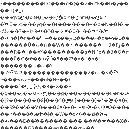
z���������O���oߗ�(��>�n*K��b�y��:^��NV�{����O~';w37z8�}
��t(}R/
��Rqvg�o;G�_��>9oΎ�nm��ώ?
�ͮO�>ݿ���yq���t�������~�p�N��I�;�68������b�f���'�ܟ�ks�f����f���`K�׼��{g=&G�+k�������������˻�����݇�������re6�o�^�~��=
<\}>��7�=}>9 �?��K'�0�`��^�/
�'n�]�n���~��z��ރ����;ۻݼ�q��L�����3�ڼx�8�ݿ���Y9�r�<]/
������Û�/ח�ۦ��W��������~~0�Fۋ���j���[���{�������Ҷ���/[��v��ެ�9����i�o�7����������_��3_�m�ۋ����
���R��_��=Y���������g�N;ۛ^x��ϋ�C�
���ǟ�G�Ҽ��xx�6��??�y�`�x�}
�������i+�~:�?
�k?%`ƛ��������������2�n~�<4?
~���wwv~���oǏ�N~��}
����`�S/y�8�s&��E|
�g���]��M~~���g����������L�n�O
�[?�������9|���?�ʪi]����}�*�i�я�/֧
��R9��\��V����3X�+�<n~�<\|O���
��<���8�.�ߚ�j�j�W��d}��zl�?
����E��̎�������.���,��W����X�ϼ�
������C3����wg����vn~��