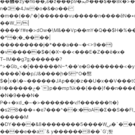
��޾�zy�h6��٫s�z���p9�ﲝϷ���$��8k�>�O���I�y�/O~���Eo>GË3�عr�Ͼ6wVg�/߭
n�Ͻ�4Jw�o�&�o��i
�m��{��/'�]������vu�����n����ēN�٭u�����o'�����w�^�Q���2�;U>��ʧ��
��W_/|
����'ѓ#e�>dOw�\M&��Vp��mY�Q��$H�%
�*�;�_����|
���������j�*���a��~�<>9��}
�v�����$�{�X~��<���E�Z��ё�ӿ�
T~lM��g7g;������?
^>�Gb˿<�[������N~*.��'e�G��ܺ�����<�y3
����/ͭ��p/J&����ի�5^O�㦟
$�|x�\�~������JAƿ��j�z��U�x��V���
H������ݗ�`}p��mp%k��{���}f��n����G{߿�_lz��=}
�N�9���N�
P�+�xd_�~�>����֚���v/f������!t�}
�s28���+�e7���^��:�oA�Σ��S��FI_
�����M
�DY����&8��������5����Wݭ͟�`����G�'ʭ����\N����.�W��w��ӫx>�~f�v&}
����e��a`& y������8��`Gʾ;퇏