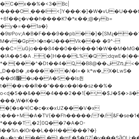
�C�x��%�<3�Bc|
����Oˎ���l<]Y���:�]�W�vU�U���
+6f��ç�v��h����K?�*κ��;@�y
b=
�y�=��1a�}
�ש9Pov;A�B�F���9��pb��]�[SMɻ���1v-
M�v�Gp>!�n�U���Vk��� �9^-
��C=uGjo���84��0��H���1�W��M�MG�
�!A��5�Aہ[�]H���L%�Q :dqwE�(���q��X�.bc�1d��\��#X�4��W�� Ldg
*�:[���^�Dt��4�Q,�B8@��ڦZן,מ<�oJ���ލ:�#���YLmh�Y?
_D��B� ,e�����/�l=� k*w�_X�LwS�
��d6׸�u��A�5ׅ��Is췬
t���v��R��"���x��I��sz��%�
o<ɖ�5��&���4���2��1[�,�$J�$�>ä�
���,W�K��
�[�s�Ҹ}C�c�x�xUZ���V�x
:���+M�A�TV{��Fh�����/f�/|&F�
se�
*����T ,�2]0Q��7�A�O-
I��%n.�IOr��L��H�����?�}
�~�o:�L��,�L�mE�$�G7[�y���SӚOLi