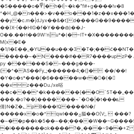
�5�����o�߾|�h�I|~�k�ˮf#+g����!v�8
^�H_@�n���>�v��o���1�z��x���1�
��y�c.m�|dJyx��&�t]d����G��9����
��)X-{��HIG�f�Y���ȸ)��J-
O��.��H��9W:'n|u*�(�~IT+�X������
M{x�E�
�1/I�E��_�YԱ��u��:�3�T�;��Հ��NT
�����~�N����#��R7����upzP�ۃt{�!g����9
py ������S�~���g���-
{�^�ΆS��Fy_;������4;�{]� ��/��!
�Y�o�s*���{�6�����w�r��ٌ(�
��xz���Du./xe唂
��c���^�k������{��O`5T��_��
���.�o?��}�������~`�O�|�t���ܧ
倩)N�Z�؂pB���!Q����N�/
�����x�o�^qwI���ݘ膉��O{V;,  ���?
�~��p��k�5��~��;����W��~G����
�i�������ok����?�_���~9��+Z