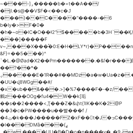
~���-]ۅ�����b�=t��A��/
�jI.�s@��V$F�<��c�ަJ
���)��C����"����-�6
b�Iy�>F�0�
�h�~o�lC�O��ɫ2"$�����b�3H`��Ϗ
���]�����F
v~,���Χ���֠�0:E�H�LY*r)�P����
&F}=��5���)^
`�L.�@Øad�X2��Pm�������.�&ľ�r���Ԭ
��?��*�
ؠ�����E�1R��#��Mǲ�a�w�Ua�z�.�SU�S��p���ǯ��yaa��Я�}
�UU�վ8WGg��#/
�x�ub��&���.>]�%7����F�-�z/ ��
鶫z���OOg�fu4�W��k[㻈
��s��2����<,Ʈ���Z�&փt{˥lK��K�2@P
��3�c�PW����u��빨���f /
�ݑ4�k���J�����FZ�xF��􊛣t�J�ߏC���yj�
�l���DMȁ���ߩ}
�۔w.����UU�B�D�o�n����v�_�9ߩw�����-!z0>' [�)Ս���g2�b�e)&tb�����":�c�\��%�������{����V��.�:��lbL"݊"3���h�Ĥ��W��5{ƚ` 1��8