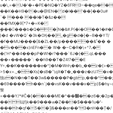
u�\,=�U�'�+�PE�NQ�YZ�6FR3~��ԛe��
��K��H9�!�u�@!EN� d�I��'��]��0u#
`� ��� ��l�T�&z��
��fMҲ�9[*7+�=K�
݆������b�Q��|N�&#.P(�i�Օ��1�#
)�d �vW�Q`�3k�OӃ��]_�g�d�]�~B��YT/
�f��MU����[&�ZL��/p������&˚�� �
�v���x)nEFn�� W� �~C�R�\+^ـ7�
�('H^��4���pP�W!�r?���`6J�{�.qL���
��+�����`: ��h9��T�Z4!7� �E
Y=,��K������e�^]�M�WnԦ��b_��z�{>�c'�����I!S��O,h
>5�x+._��Xs[�sB�ˇ\qX�T�_���z�zU7�x�
蚀z�N�n�T��3w&�����P�gbp,���^��
�69����1h��n`j��vsK��v���x� p}$�hұ~
쨎
=���Y/*#Č�[��k��ME�^��׸��z6�;�2p�"��f�3mn�Y�Y�
�� Щfjk��ܗ���9�Z���$���1u�ʳ-
���h�qf�5��Ȝ&���er��"3�nH��Ț�/