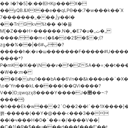
�� I�?�5]�:��B}HKp���X�
��yQB.&Xt��e��qLPϴ��:7�w���k��՛X
7�������_���,|y��Ι�
��Tn Gkv%t�� �!�플
M[�Z���H>������.N�_�E7�u�_ٺ�_
����/��m<{�&�d�2$�$�
;(?
zg��%��|�ڀ#6�?
�����h�:�v�ш�������F�����#U����a
����*?
P�mK�!K��\N��v�f�Z5A��=;��t���
�W��:m�
�l�8�uhʊ1���bA��6Vn��&k���a��`�X���L��
\o�'Yn���kL�����(��QVi����?
V��}D;qwqzӽ8����Y����J�޺��~:?
����}
�h���Ek�w���2`O��2��l`��1X����]�
쁡-�����(��Y�@���<���3��
��i�ч���H�0�`��=�/����V��|
�C�1(�R�$��u���d���f���F'��t