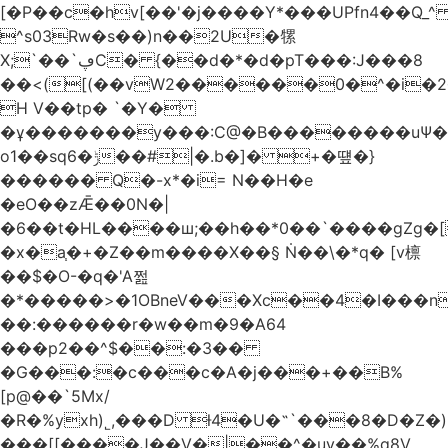
[�P��c�hv[��'�j����Y*���UPfn4��Q_
^s03Rw�s��)n��2U�㹎
X;`��`ڥC� {��d�*�d�pT���:J���8
��<([(��vW2������0�^�i
H V��tp� `�Y�
�ұ�������y���:C@�B��������uѰ��
o1��sq6�ݱ��#|�.b�]� +�떞�}
������ Q�-x*�i= N��H�e
�eO��zǢ��0N�|
�6��t�HL����ш;��h��
*0��`����gZg�[
�x�a֧�+�Z��m����X��§ Ṅ��\�*q� [v檩
��$�O-�q�'A쩚
�*�����>�1OBneV���Xc��4�I���n
��:������r�w��m�9�A64
���p2��^$��:�3��
�G���:�c���c�A�j���+��B%
[p@��`5Mx/
�R�%yxh)˾,���D ƚ4�U�˵`���8�D�Z
���[[����J��V�|��^�uy��%g8V