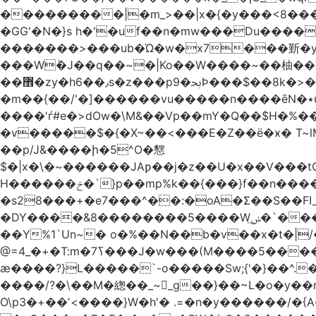
���������|�m_>��|x�{�y���<8����ew�nF{��˟���`�F�z
�GG'�N�}s h�'�uf��n�mw���Du����
�������>���ub�Ώ�w�x7���斳�y��
���Wٝ�J��q��~�|Ko��W����~��柚��
��޾�zy�h6��٫s�z���p9�ﲝϷ���$��8k�>�O���I�y�/O~���Eo>GË3�عr�Ͼ6wVg�/߭n�Ͻ�4Jw�o�&�o��i
�m��{��/'�]������vu�����n����ēN�٭u�����o'�����w�^�Q���2�;U>��ʧ�� ��W_/|
����'ѓ#e�>dOw�\M&��Vp��mY�Q��$H�%
�v�����$�{�X~��<���E�Z��ё�ӿ� T~lM�
��p/J&����ի�5^O�㦟
$�|x�\�~������JAƿ��j�z��U�x��V���
H������ݗ�`}p��mp%k��{���}f��n����G{߿�_lz��=}�N�9���N� P�+�xd_�~�>����֚���v/f������!t�}
�s28���+�e7���^��:�oA�Σ��S��FI
�DY����&8��������5����Wݭ͟�`����G�'ʭ����\N����.�W��w��ӫx>�~f�v&}����e��a`& y������8��`Gʾ;퇏
��Y%1`Un~� o�%��N��b�v��x�t�|/
ӕ����?}L�����`-o�����Sw;{'�}��^.
����/?�\��M�緫��_~_g��}��~L�o�y�
O\p3�+��ʼ<����}W�h'� .=�n�y������/�{A��֏���