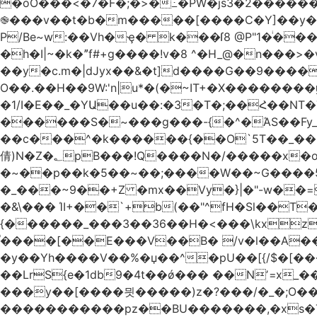
�oO���<
�7�F�;�>�߸�PW�js3�2�����
֎���v��t�b�m�����[����C�Y]��y��
P/Be~w:��Vh�ҿ� k���ſ8 @P"1�ͥ��
�h�I|~�k�ˮf#+g����!v�8 ^�H_@�n���
��y�c.m�|dJyx��&�t]d����G��9����
O��.��H��9W:'n|u*�(�~IT+�X������
�1/I�E��_�YԱ��u��:�3�T�;��Հ��NT�T��
������S�~���g���-{�^�ΆS��Fy_;
��c���^�k������{��O`5T��_��
倩)N�Z�؂pB���!Q����N�/�����x�o�^qwI���ݘ膉��O{V;,  ���?
�~��p��k�5��~��;����W��~G����
�_���~9��+Z �mx��Vy�}|�"-w��=
�&\��� ΊI+��`+b(��"^fH�Sl��
{������_���3��36��H�<���\kxz
֫����[��E���V��B� /v�l��Α��\
�y��Yh����V��%�џ��^�pU��[{/$�[��
��LrS{e�1db9�4t��ǿ��� ��Nʼ=x_
���y��[����믯�����)z�?���/�_�;O�
�����������pz��BU�������,�xs�T