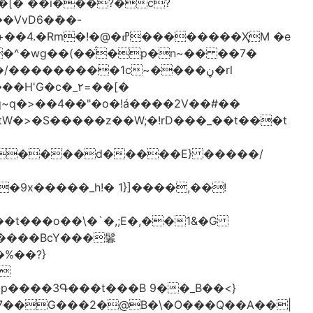
[� ��ǐ���?�ċ?
vD6�݁��-
�^�wg��(��̈́�p�n~�� ��7�
/���������1c~����ڼ�rl
�c�_٢=��[�
�����BcY���鬊
���3Գ���t���B 9��_B��<}
7��G���2�@B�\�O���Q��A��|