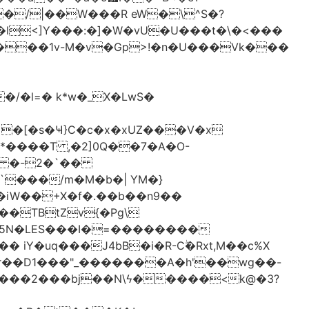
�/|��W���R eW�\^S�?
l<]Y���:�]�W�vU�U���t�\�<���
 �[�s�Ҹ}C�c�x�xUZ���V�x
-*����T ,�2]0Q��7�A�O-
�# �-2�`��
�iW��+X�f�.��b��n9��
 iY�uq���J4bB�i�R-Cۖ�Rxt,M��c%X
�r��D1���"_�������A�h'��wg��-