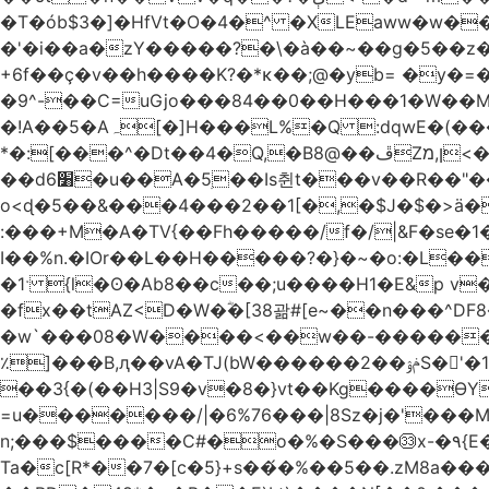
�T�ób$3�]�HfVt�O�4�^ �XLEaww�w�
�'�i��a�zY�����?�\�à��~��g�5��z�
+6f��ç�v��h����K?�*κ��;@�y
b= �y�=��1a�}�ש9Pov;A�B�F���9��pb��]�
�9^-��C=uGjo���84��0��H���1�W��M
�!A��5�Aہ[�]H���L%�Q :dqwE�(���q��X�.bc�1d��\��#X�4��W�� Ldg
*�:[���^�Dt��4�Q,�B8@��ڦZן,מ<�oJ���ލ:�#���YLmh�Y?_D��B� ,e�����/�l=� k*w�_X�LwS�
��d6׸�u��A�5ׅ��Is췬t���v��R��"���x��I��sz��%�
o<ɖ�5��&���4���2��1[�,�$J�$�>ä�
:���+M�A�TV{��Fh�����/f�/|&F�
se�
I��%n.�IOr��L��H�����?�}�~�o:�L�
�1ˑ {l�ʘ�Ab8��c��;u����H1�E&p v�<��xڠ4��!l l�Ȧ5��>LwbMp��x`���
�fx��tAZ<D�W�ؓ�[38괆#[e~��n�
��^DF
�w`���08�W����<��w��-������(Y��'ǺS�+ ��!�O�з�:�
٪]���B,ԯ��vA�TJ(bW������ݥۉ��2S�'�1�^c�Rs��l�0���צ� ���[�����c0��jб e5N�LES���I�=��������
��3{�(��H3|S9�v�8�}vt��Kg����ӨY�
=u�������/|�6%76���|8Sz�j�'���
n;���$����C#�o�%�S���㉝x-�٩{E� 5ʺV:��wZ�����,@�o�wr��y-���C���2���bj��N\ϟ�����<k@�3?
Ta�c[R*��7�[c�5}+s��́�%��5��.zM8a�