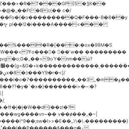
Z���+�R�T���GP{5�ǯK��
����Fo�{�o���������Q�F���-B�8��y
R�ᡎ pl��!2�i����A����<���
�W���
< 7Ϝo���� ��'w�� ���������
��??�y�`�x�}�������i+�~:�?
|
/֧
�?
�wg����vn~�� v��ɇ���_�~|
�����i^9��;sw�l>>�E��_ﾝ\�\.���������}