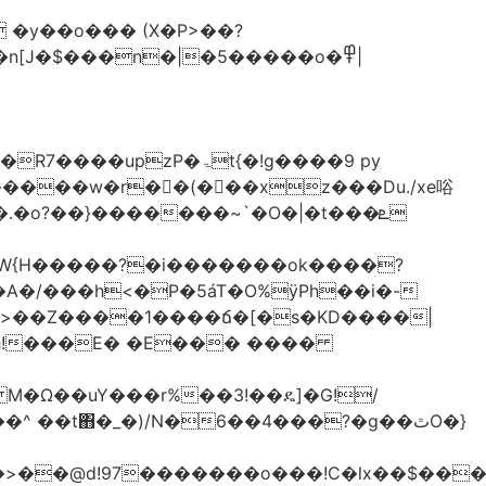
�y��o��� (X�P>��?
�n[J�$���n�|�5�����o�߾|
P�ۃt{�!g����9 py
�����w�r��ٌ(� ��xz���Du./xe唂
�o?��}�������~`�O�|�t���ܧ
W{H�����?�i�������ok����?
A�/���h<�P�5áT�O%ӱPh��i�-
��>��Z����1����ճ�[�s�KD����|
h!���E� �E��� ����
� M�Ω��uY���r%��3!��ዴ]�G!/
 ��t΋�_�)/N�6��4���?�g��ٿO�}
�@d!97�������o���!C�lx��$����