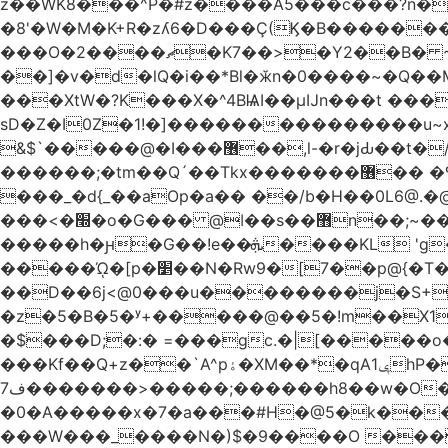
z��WK8���^P�#z����A5���c���?n�
�8'�W�M�K+R�zʎ6�D���Ç(Ϗ�B�������
���O�2����ޗ�K7��>�Y2��B� ~$�ӵ�ã��m�dQp^�T�[� k�*h� �q�R�� +��4.�Rm�!�@�ߝ��������ҲM �e
̎��]�v�d�lQ�i��*Bl�ӂn�0����~�Q�
���XtW�?K���X�^4BѨI��μĲn���t ���
sD�Z�I0Z�1!�]���������������u~x~�_
&$`�����@�Ӏ���޶��,l-�r�jԂ��t�/�� $7p;�Ӳ�g�T��?��PP��4&�i��W!�~q~q�>��4��"�o�!á����2V��#��
������;�tm��Q´��Tkx�������޶�� �º��͖���d�r���+:�^_����x�b�sgn|�ktW�>�S�����z��W;�!rD���_��t���t
���_�d{_��aOp�a�� ��/b�H��0L6@
���<�׭�o�G��� @ǀ��s��޻n��;~��3R�˿�^r���iV��I $������#�Lы�����d�����E} �����/
�����h�ԩ�G��!e��ܞ����KL 'g���W��w����Yv�
�����ᾨ�[p�׵��N�Rw9�[7��p@{�T��o�P"�t�U<y�쫘Q��PDp���� ��B��9x�����_h!� 1}]����,��!
��D��6j<@0���u��������j�S+��ڎ�|��kM;������`�
�z�5�B�5�ʸ+�����@��5�!m��X1��ߋ%���l|-o�<ė;���[�(�a�_�߿�Nn���t���o��\�`�,;E
�$���D;�:� =���gc.�|[�����
���Kf��Q+z��`A^pۀ�XM��*�qAݷ1hP��G�����YU�Xa��]��^ �D�.埗�B��%��?}
ف7�������>�����;������h8��w�O����էW������������{�g����y� |
�0�A�����x�7�a���#H�@5�k����
���W���_����N�)$�9����O ���