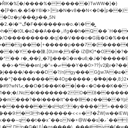
�ȒlK�%[�/����%������}TwWW�]�}
�o.�\�! �͇
��O�����*_�W�߳��Ӌ��S�kg����ϝ$��N����{�?
NO��/O���������.�q[��V���o�G薞�G�%
/���g���|+
�����p���7�{�������
�Y���陳.[0Um�;ɪ�᩺� iZ@K}*�O}�|�?
��ܹ�Vj^]��\�����}�;
�j����/��v��D �?/n}gy���Gǧw7A�ɕ�
����ۯ��ۙ�j��,8;}2����J��h��j���p}k*�^�|
 ������ɶ��
�;�/.Nc̗�l�������2O�{8������
��l����It"���B�z����YpY l���'��˭�س
� ���������sqt �y���� =���
������<<=�f�ŹW}w��lEWק'�u�].Qs@�K�H&�v �����m}
|�qs����\,.���#Iv�[�w���P�ݭ���W�[�����o/7