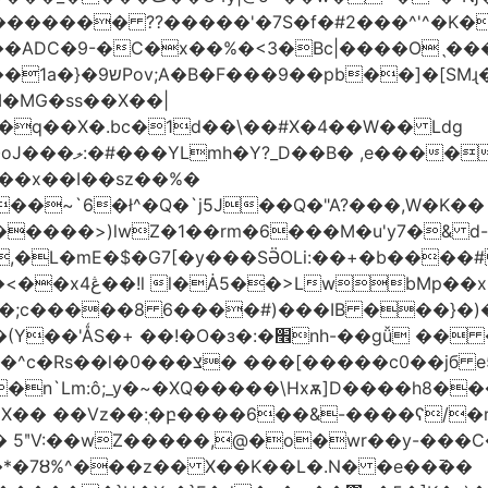
������� ??�����'�7S�f�#2���^'^�K�
�ADC�9-�C�x��%�<3�Bc|����Oˎ���
[SMɻ���1v-M�v�Gp>!�n�U���Vk���
�MG�ss��X��|
��~`6�ł^�Q�`j5J��Q�"A?���,W�K��
1�����>)lwZ�1��rm�6���M�u'y7�& d
�,�L�mE�$�G7[�y���SӚOLi:��+�b���
/m�M�b�| YM�}
8�;c�����8 ַ6����#)���IB ���}�)
׮nh-��gǚ �� ��TBtZv{�Pg\
n`Lm:ô;_y�~�XQ�����\Hxѫ]D����h8����
MX�� ��Vz��ٖ:�բ����6��&-����ʕ/
��*�7Ȣ%^���z�� X��K��L�.N� �e��߫��