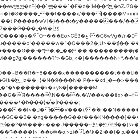
�|M��^�߿ZJ7G��gswwk������j�� ����d2�]z?|���I?-
~�}�8����_��t����x/���[����M>inm}]
t P���s�wV[�}���:�y��������/��}
7���G���_�W�|
������G��}�*�;�_����|���������j
�g7g;������?^>�Gb˿<�[������N~*.��'e�
tO��~Β��R�~6����x����������t����
_�˭�ϟ������x�>y8�|�����M
����*�b���}�̾�|r����;
@=4_�+�T:m�7ߖ���J�w���(M����5��������l>�߃�
��V���\/�߮�|��N����
��GO��6�I�ng�����G��r���KN����]��
�r��?�W���+���Ǖ�����~,�G��}s>�
�ɫ>`��oW�o.>zi�.�\k�Z:��{�.;u�����N<ݿ�����