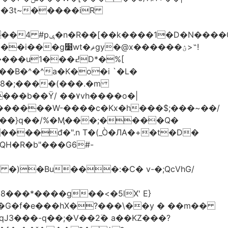
-��3t~�����iR
��0�Ë��r�-
�@x������ؽ>˶!
�B�^�^a�K�o�i `�L�
���b��Ϋ/ ��۷vh����o�|
������W-����c�Kx�h���$;���~��/
 �)�Bu���:�C� v-�;QcVhG/
���*����g��<�5lX' E}
P�G�f�e���hX�?���\��y � ��m��
���-q��;�V��2߳� a��KZ���?