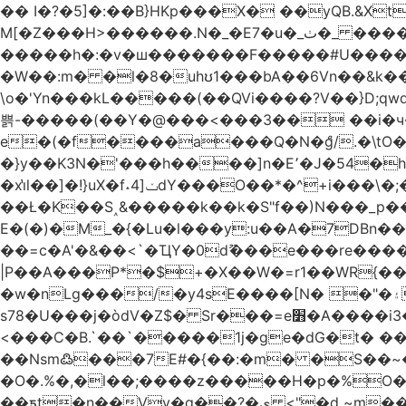
�� I�?�5]�:��B}HKp���X� ��yQB.&X
M[�Z���H>����
�����h�:�v�ш�������F�����#U����a�3
�W��:m� �l�8�uhʊ1���bA��6Vn��&k���a��
\o�'Yn���kL�����(��QVi����?V��}D;qwqzӽ8����Y����J�޺��~:?����}�h���Ek
쁡-�����(��Y�@���<���3�� ��i�
e�(�f����a���Q�N�ްg/.�\tO
�}y��K3N�'���h����]n�E՚�J�54�h@Dm��o�p�1߃o8�h��^
�xi̔l��]�!}uX�f˔4]ݖdY���O��*�^+i���\�;�^�9]�V� f�P���A� &�T�GZ{�q��zv� 8�3�Z1`C�s���f� ��Y B�ZJ� a2� V�%�o:�!
��Ł�K��S˰&�����k��k�S"f��)N���_p��
E�(�)�M_�{�Lu�l���y:u��A�7DBn
��=ϲ�A'�&��<`�ҴY�0dޫ���e���re����
|P��A���P*�$+�X��W�=r1��WR{�
�w�nLg���/�y4sE����[N� �"�۽�vPD�A�f6�ă�����ş�_�W]�y�����N��� ;;�H7��"Z�ыS��
s78�U���j�òdV�Z$� Sr���=e׻�A����i3�J�T�xDq2F\<����<⡛��+Zn�z� ss���tⵚÑ5��n(Rh����~�0��!
<���C�B.`��`�����1j�ge�dG�t� �
��Nsm߷���7E#�{��:�m� �S��~����so��� ˒
�O�.%�,�l��;����z�����H�p�%O�BQ8
��ƽt�n��Vv�q��?�ې <"�d ~m����ͬ�_� ���ث��O4y|@5~��w�=�`�"ǋ���a��^�a�9՗Ϊ��=B<�cT