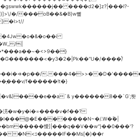
>\/�/���oB��&�B}w뼱
�l>t//
�*���a��~�<>9��}
G��ܺ�����<�y3�2�|Pk��"U�/����/ͭ
��i�=>�p��/.���4�>>��D�'�����
�淓�w�y�i�=����v�f��?
�l���@�E��������N~�/.W�߮�|
�bm�����懓]|���q��V��w"}��0���'?
lF��Ms[�}��r