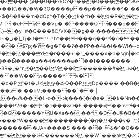
�Z��� @��0��?8C?�?���0�����'GG�
��Ƙ\��/�W�ßO����p��p�����^�"���V
�MT �eHy��Vp� �����Q���c��
.}~ �y=#�Q���&C/VX��g�� ���� �
\�]_Tj�J� h^��H���q���o�!����H'G
.�@��Ӹ����s��4����a� ��f�������
� |
�,��1&�G
ο���P26�-��c���&O�F ����=��nv
�����JA<����S ��� ��`&�^�O��p�
^����½C������N.��W`���ak�.x 