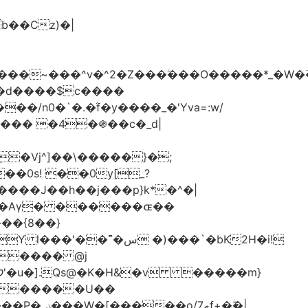
���d����$c����
/n0�`�.�֜f�y����_�'Yva=:w/
���� �4�֍��c�_d|
��0s! ��0y[_?
��{8��}
 �)���`�bK2H�i!
S���� @j
ޠf+�ۖ�|