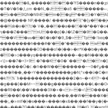
������&˿������ ��ϓS����n��;p
�T�V�5�,!_cm ��N_�J�a5 ������ޞ_b��O��U:�޳ܯZ:�)Q�4������� &Zf��=�@�_��Ft �Bc{�� c�/
�x��9QN�N94�m�|�g*��)�Y�A
�@����� NP,����/ ���I���("�[y��
��ǽ�x�1;!� V�_����a�� �!�*��Y�
ԇ���Z���"nU���p[�J�\Z��9�Q��A�
*��V�ᯅ��E�s�F�ﹸ<�$_9Tp�:'beq�Mfcn�oj�n��,�>N4�S+b���p1&}&�|�p���%���i!�R�[���:�ox�98M�S
��������h���#�'�|�"���� w�
z���������O���oߗ�(��>�n*K��b�y��:^��NV�{����O~';w37z8�}��t(}R/��Rqvg�o;G�_��>9oΎ�nm��ώ?
�ͮO�>ݿ���yq���t�������~�p�N��I�;�68������b�f���'�ܟ�ks�f����f���`K�׼��{g=&G�+k�������������˻�����݇�������re6�o�^�~��=
<\}>��7�=}>9 �?��K'�0�`��^�/�'n�]�n���~��z��ރ����;ۻݼ�q��L�
������Û�/ח�ۦ��W��������~~0�Fۋ���j���[���{�������Ҷ���/[��v��ެ�9����i�o�7����������_��3_�m�ۋ����
���R��_��=Y���������g�N;ۛ^x��ϋ�C�
�k?%`ƛ��������������2�n~�<4?~���
�g���]��M~~���g����������L�n�O�?�
��R9��\��V����3X�+�<n~�<\|O�������w��f�
����E��̎�������.���,��W����X�ϼ��
��;_�>mIf�} �s���=���n�x&��;��f��y�
��~���7G��/��V������k�_�ןG_�wqr$�7����ɻ��-�2��(KO>�F�����!���˟���I��P������&���q�ۼ