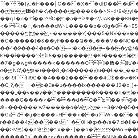
��}y_�H���| C���X��dfÐ���d
� '޽�h�k\����g���k��>%~:i\9vyI��[P�n.�.�5�Y6I�>|s�N�v8��N<�0�|p��)b��Cz)�|
��qT�q���܃?C��a�zΨ�-2/JAK���KR��Oz�y/���̳a��_5N
<�;lr�;`,�n���dW~�ٍ����p�k0g�0�~9S�2.�i�'^ڰ�F��i����w
�������~������x)���5�NV��v��h��t0L�e2��A���ۏifg��h�Q��`H�����~���^v�^2�Z���ۧ�
�O�;����{�&��yF����Q��_���V ��
��4�9���4�s�O�~~;�<�!�~���y@
Ю��í����d8��}������Ю�������/
�7�g�wgW����<������OI�޿�;j!t/��^�� r�_��ӯ_�7ǧ����ٕw�u6;�J�?�����E
σ�NQ\�a�)���8ˎ�4�����y}u��Ƚ��_��z ��>�*��en)ڒ�"=�ᯠ��Y��0>??|v2Ԭv�?
{s�!:9Ihl9G�'�4���2������4〇$��w�K
�O_?,�==�o�3e�u����ix������,}2�o_]+��^?̮���������4Og�
���_��y��y��[^��������8����q���#9?wN1ޗ_��O�S���K� �|��<�O���K���Aγ�
����G����<����d�Q� p��n@�1�
ǽ=������'w7�����o�͛w>�~~3�v��5���m���?
�Gύ Z�g�E���=H��<��u Wr~��
r��6��4;����r.``�0H�;p��/a�7 d�I|����9:�3h�
��>M.��no�t|x��~]��o�ӳ�Wo.ܭ��k���~q��t��x¯��oN�+@W��s|�ޅ`�������U��
�����2<]���zxx�p����n� �N.Nn����L�'.Dp�G�U\