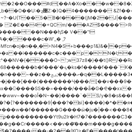
h�2��O���#d[��A�Xօ���w��8�
)~?-�U{T��5�B�!���(jM�2�J|�
�j� Z�E��4�+QCm/���AZ$����'>
o����� ��N���ԧS� V��"!
;� ����c�W'_� ,?
��a ��i������c�c���p�N�I;
����3�ڼx�8�ݿ���Y9�r�<]/
mx������SS��=����/���ǟ�G�Ҽ��xx�6
wwv~���oǏ�N~��}����`�S/y�8�s&��E
[?�������9|���?�ʪi]����}�*�i�я�
�����G����ӹ�ju�|��<���8�.�ߚ�j�j�W��d}��zl
��������Yt9u2Ir�H7�7� ������C3���
{���g��Cr�����<��v��͝���m����g���