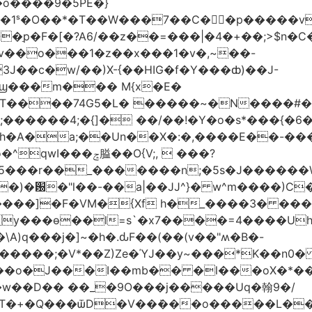
�o����9�5PE�}
1ˢ�O��*�T��W���7��C�㛯ٍ�p�����v 
��ַp�F�[�?A6/��z��=���|�4�+��;>$n�C
>�v��o���1�z��x���1�v�,~��-
3J��c�w/��)X-{��HIG�f�Y���ȸ)��J-
��ϣ���m��� M{x�E�
��74G5�L� �����~�N����#��R7����upz
������4;�{]� ��/��!�Y�o�s*���{�6
h�A�a;��Un��X�:�,����E��-���.
5���r��_�������n;�5s�J������
�)�԰�"l��-��a|��JJ^}� w^m����)C�
T����]�F�VM�{Xf h�_����3� �
y���ѳ��l=s`�x7����=4����U
A)q���j�]~�h�.ԃF��(��(v��"ʍ�B�-
�����;�V*��Z)Ze�ΎJ��y~���*K��n0
���o�J���I��mb�� �l���oX�*���^
�w��D�� ��_�9O���j�����Uq�翰9�/
�+�Q���ѿD�V��ܿ���o�����L��>�