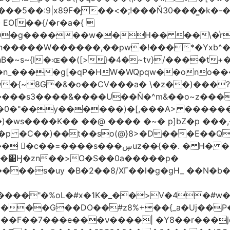
�5��:9|x89F�̙ ��<�;!���Ň30���͇�k�
�H�� ��\�ͭr��4 #pݷ�n�R��[��k����1�D�N��
W������,��pw�!���*�Yxb^���i���g׹wt�ޘgy
��u߄���1D*�%[
n_����g[�qP�HW�WQpqw��ono���
"�0����s3����&����U��Ň�^m&��o~z���
�0�"��y������)�[,���A> �����
ڛuz��{��. � H� �QH�R�b"���G6#-
�p�
���s�uy �B�2��8/XГ��l�g�gH_ ��N�b�
����"�%oL�#x�1K�_��>V�4�#w�8
����G��DO��#z8%+��{_a�Uj��
��7���e���ν����| �Y8��r���jqJ3