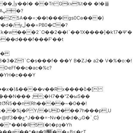
��,|y��Ι� ��Tn Gkv%t�� �!�플
Z5A��=;��t���lgs0Cѳ���}
B0�Ƈ�?
���d���f���F'��t
OҽFf��c�ac�%c?
��YH�c���Y
8��x�)&����v��Rx����ȍ�[
k�,�%j�P Y/�UD���7h���p,U
�نG�`ͺC}
�^��ǁ�R5(�t�pҙ�Υh