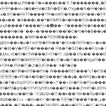
t��e��qLPϴ��:7�w���k��՛X 7�������_�
;(?zg��%��|�ڀ#6�?
��.N�_�E7�u�_ٺ�_ ����/��m<{�&�d�2$�$�
��/T?����*?P�mK�!K��\N��v�f�
`�X���L��*�MPZ�n�N��{k����v�d�/yڷ��=P
�w���2`O��2��l`��1X����]�k17�Ψ'�
ч���H�0�`��=�/����V��|�C�1(�R�$��u
�������_�W���7{C昲� ���}
�}2w�)%h�}t+�w��
ǯAc˲ti[��'W���2<� :/@��.y��'���E
�����1�I&K�|��L�u��&��Vga�
Pĕ�.4��;2�|lJ#��`4�́7�Z�
�d$�2�R�kf��r� W�������"ϲT�
��|�gǋ�YVyFz4���/���;|Ym�L83Y
'߷zQn� ��k��^RA��Ѷp�K�>@tf3��ع^J���=-Nv�{ɒ�d
�I�Z=c ~�[m�K="�h�I� �}?���ϓ��;,y�