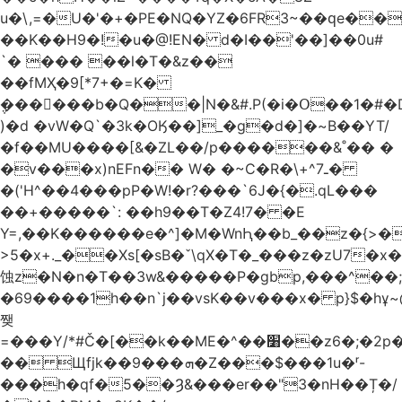
u�\,=�U�'�+�PE�NQ�YZ�6FR3~��ԛe��
��K��H9�!�u�@!EN� d�I��'��]��0u#
`� ��� ��l�T�&z��
��fMҲ�9[*7+�=K�
݆������b�Q��|N�&#.P(�i�Օ��1�#
)�d �vW�Q`�3k�OӃ��]_�g�d�]�~B��YT/
�f��MU����[&�ZL��/p������&˚�� �
�v���x)nEFn�� W� �~C�R�\+^ـ7�
�('H^��4���pP�W!�r?���`6J�{�.qL���
��+�����`: ��h9��T�Z4!7� �E
Y=,��K������e�^]�M�WnԦ��b_��z�{>�c'�����I!S��O,h
>5�x+._��Xs[�sB�ˇ\qX�T�_���z�zU7�x�
蚀z�N�n�T��3w&�����P�gbp,���^��
�69����1h��n`j��vsK��v���x� p}$�hұ~
쨎
=���Y/*#Č�[��k��ME�^��׸��z6�;�2p�"��f�3mn�Y�Y�
�� Щfjk��ܗ���9�Z���$���1u�ʳ-
���h�qf�5��Ȝ&���er��"3�nH��Ț�/