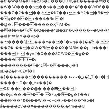
�8'�W�M�K+R�zʎ6�D���Ç(Ϗ�B������
�W�ßO����p��p�����^�"���VvD6�݁�
���O�2����ޗ�K7��>�Y2��B� ~$�ӵ�ã��m�dQp^�T�[� k�*h�
�q�R�� +��4.�Rm�!
�@�ߝ��������ҲM �e
̎��]�v�d�lQ�i��*Bl�ӂn�0����~�Q��
�eHy��Vp�
�����Q���c���^�wg��(��̈́�
��7� ���XtW�?K���X�^4BѨI��μĲn���t
���.}~ �y=#�Q���&C/VX��g��
���� �/
���������1c~����ڼ�rl
sD�Z�I0Z�1!
�]���������������u~x~�_\�]_Tj�J�
����H'G�c�_٢=��[�
&$`�����@�Ӏ���޶��,l-
�r�jԂ��t�/�� $7p;�Ӳ�g�T��?
��PP��4&�i��W!�~q~q�>��4��"�o�!
á����2V��#�� ������;�tm��Q