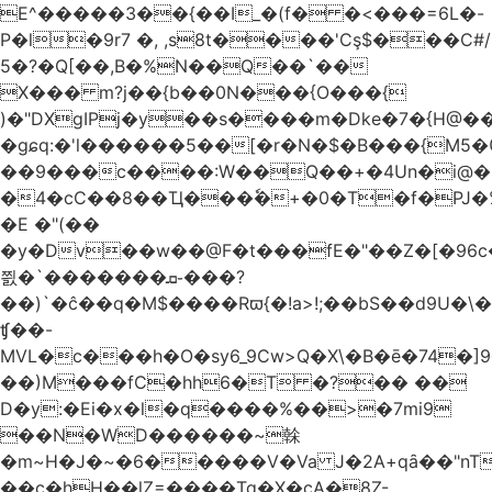
E^�����3��{��I_�(f� �<���=6L�-
P�l�9r7 �, ,s8t����'Cş$���C#/
5�?�Q[��,B�%N��Q��`��
X��� m?j��{b��0N���{O���{
)�"DXgIPj�y��s����m�Dke�7�{H@��
�gɕq:�'l������5��[�r�N�$�B���{M5
��9���c����:W��Q��+�4Un�i@�.
�4�cC��8��Ҵ���ٗ�+�0�T�f�PJ�
�E �"(��
�y�Dv��w��@F�t���fE�"��Z�[�96c�
쯼�`���� ���ܩ֊���?
��)`�ĉ��q�M$����Rϖ{�
!a>!;��bS��d9U�\�
ʧ��-
MVL�c���h�O�sy6_9Cw>Q�X\�B�ē�74�]
��)M���fC�hh6�T �?�� ��
D�y:�Ei�x�l�q����%��>�7mi9
��N�WD������~榦
�m~H�J�~�6�����V�Va J�2A+qȃ��"nT
��c�hH��lZ=����Tq�X�cA�8Z-