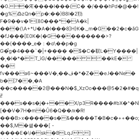
�0.�Ԙ����I���(C� �/���hPd�@��!
�g%߷zQn� p�:��}B8I�2劷
F�9��v�1{80���*�A�k|
���(\A+*U�A�l���8]H}K�._m�G��2�c
�fJ���[E0K�(�G���������>?
��{����_e� : �ʛ\��p�g
G�֩g�4���`�|+���� �$�C�㹷L�Y����|
�ͺ�l�*�T_ìG/�����  ��kE�
��
fv���a6~���V�,��ڤ�*�Z��e.I��Ne�
b�[7��,�A
�
�c�����2@���N�$_XzOo���@5�2�#�q�
ꏣ
���s��s�j�+��X/p3R�ܿ���#bX�^�N 
[��V�7H�m�Ů6�Q��ԕ�R!
���B>x�����s�&�����T�B�c�++��o;�ݸƬ^դ��J�a�I���7�f��F'���߭�ޒ���<���Z��
��$,M�쇝���[ -
����E�\i�sk�BLqJ;]