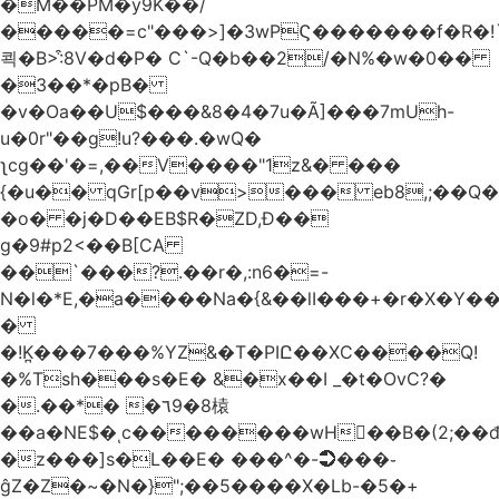
�M��PM�y9K��/
�����=c"���>]�3wPϚ�������f�R�!
쾩�B>:͒8V�d�P� C`-Q�b��2/�N%�w�0��
�3��*�pB�
�v�Oa��U$���&8�4�7u�Ã]���7mUh-
u�0r"��g!u?���.�wQ�
ʅcg��'�=,��V����"1z&� ���
{�u�� qGr[p��v>��� eb8,;��
�o� �j�D��EB$R�ZD,Ɖ��
g�9#p2<��B[CA
��`���?.��r
�,:n6�=-
N�l�*E,�a����Na�{&��lI���+�r�X�Y��_
�
�!K̪���7���%YZ&�T�PIԸ��XC����Q!
�%Tsh���s�E� &�x��I _�t�OvC?�
�.��*� �٦9�8榬
��a�NE$�ͺc��������wH��B�(2;��
�z���]s�L��E� ���^�-➲���֊
ĝZ�Z�~�N�}";��5����X�Lb-�5�+