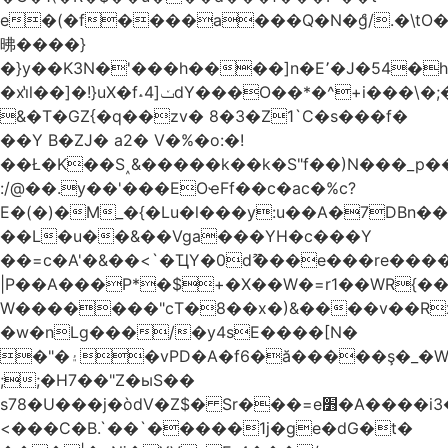
e�(�f����a���Q�N�ްg/.�\t
昲� ���}
�}y��K3N�'���h����]n�E՚�J�54�h@Dm��o�p�1߃o8�h��^
�xi̔l��]�!}uX�f˔4]ݖdY���O��*�^+i���\�;�^�9]�V� f�P���A�
&�T�GZ{�q��zv� 8�3�Z1`C�s���f�
��Y B�ZJ� a2� V�%�o:�!
��Ł�K��S˰&�����k��k�S"f��)N���_p��
:/@��.y��'���EOҽFf��c�ac�%c?
E�(�)�M_�{�Lu�l���y:u��A�7DBn�
��L�u��&��Vga���YH�c���Y
��=ϲ�A'�&��<`�ҴY�0dޫ���e���re����
|P��A���P*�$+�X��W�=r1��WR{��
W�������"ϲT�8��x�)&����v��R
�w�nLg���/�y4sE����[N�
�"�۽�vPD�A�f6�ă�����ş�_�W]�y�����N���
;;�H7��"Z�ыS��
s78�U���j�òdV�Z$� Sr���=e׻�A����i3�J�T�xDq2F\<����<⡛��+Zn�z� ss���tⵚÑ5��n(Rh����~�0��!
<���C�B.`��`�����1j�ge�dG�t�