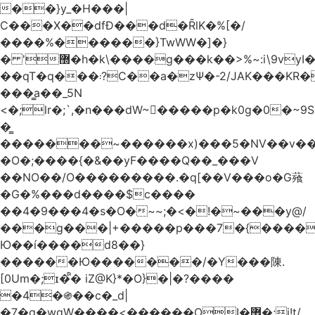
��}y_�H���|
C���X��dfÐ���d�ȒlK�%[�/
����%������}TwWW�]�}
� '޽�h�k\����g���k��>%~:i\9vyI��[P�n.�.�5�Y6I�>|s�N�v8��N<�0�|p��)b��Cz)�|
��qT�q���܃?C��a�zΨ�-2/JAK���KR��Oz�y/
���̳a��_5N
<�;lr�;`,�n���dW~�ٍ����p�k0g�0�~9S�2.�i�'^ڰ�F��i��
�͇
�������~������x)���5�NV��v��h��t0L�e2��A���ۏifg��h�Q��`H�����~���^v�^2�Z���ۧ�
�O�;����{�&��yF����Q��_���V
��NO��/O���������.�q[��V���o�G薞
�G�%���d����$c����
��4�9���4�s�O�~~;�<�!�~���y@/
���g���|+
�����p���7�{������
Ю��í����d8��}
������Ю�������/�Y���陳.
[0Um�;ɪ�᩺� iZ@K}*�O}�|�?����
�4�֍��c�_d|
�7�g�wgW����<������OI�޿�;j!t/