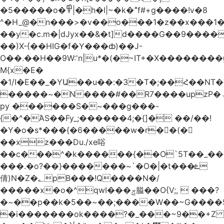
�5�����o�߾|�h�I|~�k�ˮf#+g����!v�8
^�H_@�n���>�v��o���1�z��x���1�
��y�c.m�|dJyx��&�t]d����G��9����
��)X-{��HIG�f�Y���ȸ)��J-
O��.��H��9W:'n|u*�(�~IT+�X������
M{x�E�
�1/I�E��_�YԱ��u��:�3�T�;��Հ��NT
�����~�N����#��R7����upzP�ۃt{�!g����9
py ������S�~���g���-
{�^�ΆS��Fy_;������4;�{]� ��/��!
�Y�o�s*���{�6�����w�r��ٌ(�
��xz���Du./xe唂
��c���^�k������{��O`5T��_��
���.�o?��}�������~`�O�|�t���ܧ
倩)N�Z�؂pB���!Q����N�/
�����x�o�^qwI���ݘ膉��O{V;,  ���?
�~��p��k�5��~��;����W��~G����
�i�������ok����?�_���~9��+Z