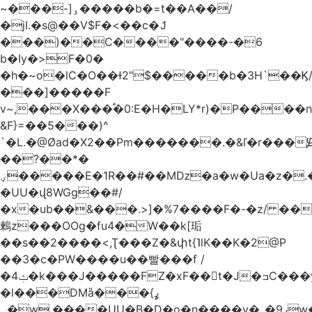
~���-]ۅ�����b�=t��A��/
�jI.�s@��V$F�<��c�ަJ
���)��C����"����-�6
b�Iy�>F�0�
�h�~o�lC�O��ɫ2"$�����b�3H`��Ϗ
���]�����F
v~,���Χ���֠�0:E�H�LY*r)�P����
&F}=��5���)^
`�L.�@Øad�X2��Pm�������.�&ľ�r���Ԭ
��?��*�
ؠ�����E�1R��#��Mǲ�a�w�Ua�z�.�SU�S��p���ǯ��yaa��Я�}
�UU�վ8WGg��#/
�x�ub��&���.>]�%7����F�-�z/ ��
鶫z���OOg�fu4�W��k[㻈
��s��2����<,Ʈ���Z�&փt{˥lK��K�2@P
��3�c�PW����u��빨���f /
�ݑ4�k���J�����FZ�xF��􊛣t�J�ߏC���yj�
�l���DMȁ���ߩ}
�۔w.����UU�B�D�o�n����v�_�9ߩw�����-!z0>' [�)Ս���g2�b�e)&tb�����":�c�\��%�������{����V��.�:��lbL"݊"3���h�Ĥ��W��5{ƚ` 1��8