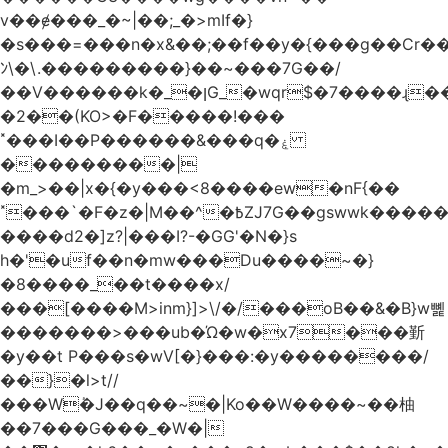
v��ɇ���_�~|��;_�>mIf�}
�s���=���n�x&��;��f��y�{���g��Cr��
ﾝ\�\.���������}��~���7G��/
��V������k�_�ןG_�wqr$�7����ɻ��-
�2��(KO>�F�����!���
˟���I��P������&���q�ۼ
���������|
�m_>��|x�{�y���<8����ew�nF{��
˟���`�F�z�|M��^�߿ZJ7G��gswwk������j��
����d2�]z?|���I?-�GG'�N�}s
h�'�uf��n�mw���Du����~�}
�8����_��t����x/
���[����M>inm}]>\/�/���oB��&�B}w뼱
�������>���ub�Ώ�w�x7���斳
�y��t P���s�wV[�}���:�y��������/
��}�l>t//
���Wٝ�J��q��~�|Ko��W����~��柚
��7���G���_�W�|