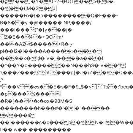
�g*��)�Y�A)~?-�U{T��5�B�!
���(jM�2�J|
�����Fo�{�o���������Q�F���-
B�8��y �@����� NP,����/
���I���("�[y���j�
Z�E��4�+QCm/
���AZ$����'>R�ᡎ
pl��!2�i����A����<���
��ǽ�x�1;!� V�_����a�� �!
�*��Y�o����� ��N���ԧS� V��"!
ԇ���Z���"nU���p[�J�\Z��9�Q��A
,?
*��V�ᯅ��E�s�F�ﹸ<�$_9Tp�:'beq�Mfcn�oj�n��,�>N4�S+b���p1&}&�|
�p���%���i!
�R�[���:�ox�98M�S
��������h���#�'�|�"����
w���a
��i������c�c���p�N�I;�W�
��'w�� ���������