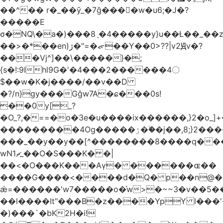
��^�� r�_��ӯ_�7ǧ����ٕw�u6;�J�?
�����E
σ�NQ\�a�)���8ˎ�4�����y}u��Ƚ��_��
��>�*��en)ڒ�"=�ᯠ��Y��0>??|v2Ԭv�?
��ܹ�Vj^]��\�����}�;
{s�!:9Ihl9G�'�4���2������4〇
$��w�K�j����/��v��D
�?/n}gy���Gǧw7A�ɕ���0s!
��0y[_?
�O_?,�==�o�3e�u����ix������,}2�o_]+�
���������4Og�����ۯ��ۙ�j��,8;}2����J��h��j���p}k*�^�|
���_��y��y��[^��������8����q���
wN1ޗ_��O�S���K� �|
��<�O���K���Aγ� ������ɶ��
����G����<����d�Q� p��n@�1�
ǽ=������'w7�����o�͛w>�~~3�v��5
��l����It"���B�z����YpY l���'�
�)���`�bK2H�i!