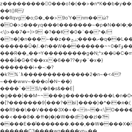
z���������O���oߗ�(��>�n*K��b�y��:^��NV�{����O~';w37z8�}
��t(}R/
��Rqvg�o;G�_��>9oΎ�nm��ώ?
�ͮO�>ݿ���yq���t�������~�p�N��I�;�68������b�f���'�ܟ�ks�f����f���`K�׼��{g=&G�+k�������������˻�����݇�������re6�o�^�~��=
<\}>��7�=}>9 �?��K'�0�`��^�/
�'n�]�n���~��z��ރ����;ۻݼ�q��L�����3�ڼx�8�ݿ���Y9�r�<]/
������Û�/ח�ۦ��W��������~~0�Fۋ���j���[���{�������Ҷ���/[��v��ެ�9����i�o�7����������_��3_�m�ۋ����
���R��_��=Y���������g�N;ۛ^x��ϋ�C�
���ǟ�G�Ҽ��xx�6��??�y�`�x�}
�������i+�~:�?
�k?%`ƛ��������������2�n~�<4?
~���wwv~���oǏ�N~��}
����`�S/y�8�s&��E|
�g���]��M~~���g����������L�n�O
�[?�������9|���?�ʪi]����}�*�i�я�/֧
��R9��\��V����3X�+�<n~�<\|O���
��<���8�.�ߚ�j�j�W��d}��zl�?
����E��̎�������.���,��W����X�ϼ�
������C3����wg����vn~��