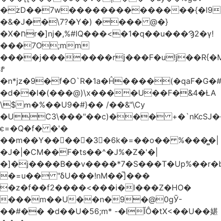
�ۡzD��7w��������������{�l9
�&�J��\7?�Y�) ���� @�}
�X�חr�]nj�,%#IQ���<�1�q��u���Ϡ2�γ!
���7O;mm
����j�������rj���F�u!j��R{�Mb�n�r�
ꍚ
�n*jz�9�f�O`R�1a�Ĥ�ަ���(�qaF�G
�d��I�(���@)\x����U��F�&4�ȽA
\$ՠ�%��U9�#}�� /��&"\Cy
�UC3\���"��c)��� +�`nKcS
є=�Q�f� �'�
��m��Y��
񢫫���3�6k�=��o�� %���̻�|
�J�|�CM��F�tѕ��^�J%�Z�'�|
�]�j����B��v����*7�S���T�Up%��r�
�=u�� "δU���!nM��̅]���
�z�f��f2����<���i�l���Z�HO�
���m��U��n�9�@0gӮ-
��#�� �d��U�56;m* -�lĬÔ�tX<��U��媅