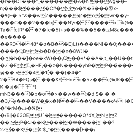
�r��D1���"_�������A�h'��wg��-
n;���$����C#�o�%�S���㉝x-
�٩{E� 5ʺV:��wZ�����,@�o�wr��y-
���C���2���bj��N\ϟ�����<k@�
Ta�c[R*��7�[c�5}+s��́�%��5��.zM8a
�e��߫��
��RD�48*�օ�B��E)Lt)����N[��0;��
����ॄB b�D��n�8Wڎ!�
��h��]�oe�kW)��,C��γ*��A�,t_��U��tב� _�C�Mh����ۥ�l5�Ğ#/
�ޤ`�EҴ�HϜ,��z�N����yh9�Р��҆����w`ۆ��]V�r
옺�� v�4�1[� ��{�4�"
2�84�FQs����&$Hmq�5>��e@dK����"
Ҝ �uj�*}
mN3����b�o�>��w��:�dlS� � �
�3,y����W�̳�x�N����V����oԿH�
�"�rM�ف�%}
�/BIj�63OEU`������Q*dX_NZ
��;P�:J��K����W���� ��?
2Z��X�;K'$_"�(����[F��/