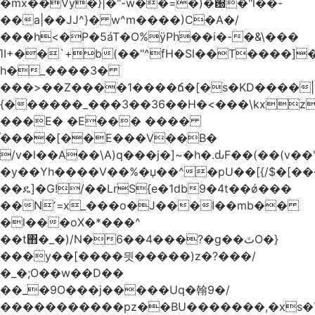
�mx��Vy�}|�"-w��=�)�԰�"l��-
��a|��JJ^}� w^m����)C�A�/
���h<�P�5áT�O%ӱPh��i�-�&\���
ΊI+��`+b(��"^fH�Sl��T����]
h�_����3�
���>��Z����1����ճ�[�s�KD����|
{������_���3��36��H�<���\kxz
���E� �E��� ����
֫����[��E���V��B�
/v�l��Α��\A)q���j�]~�h�.ԃF��(��(v��
�y��Yh����V��%�џ��^�pU��[{/$�[��
��ዴ]�G!/��LrS{e�1db9�4t��ǿ���
��Nʼ=x_���o�J���I��mb��
�l���oX�*���^
��t΋�_�)/N�6��4���?�g��ٿO�}
���y��[����믯�����)z�?���/
�_�;O��w��D��
��_�9O���j�����Uq�翰9�/
�����������pz��BU�������,�xs�T