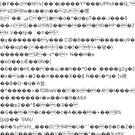
[�P��c�hv[��'�j����Y*���UPfn4��Q_
^s03Rw�s��)n��2U�㹎
X;`��`ڥC� {��d�*�d�pT���:J���8
��<([(��vW2������0�^�i
H V��tp� `�Y�
�ұ�������y���:C@�B��������uѰ��
o1��sq6�ݱ��#|�.b�]� +�떞�}
������ Q�-x*�i= N��H�e
�eO��zǢ��0N�|
�6��t�HL����ш;��h��
*0��`����gZg�[
�x�a֧�+�Z��m����X��§ Ṅ��\�*q� [v檩
��$�O-�q�'A쩚
�*�����>�1OBneV���Xc��4�I���n
��:������r�w��m�9�A64
���p2��^$��:�3��
�G���:�c���c�A�j���+��B%
[p@��`5Mx/
�R�%yxh)˾,���D ƚ4�U�˵`���8�D�Z
���[[����J��V�|��^�uy��%g8V