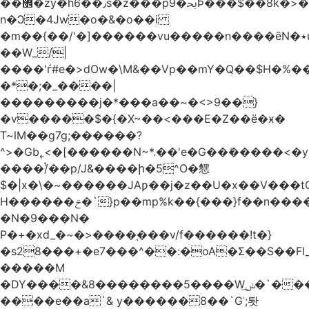
��޾�zy�h6��٫s�z���p9�ﲝϷ���$��8k�>�O���I�y�/O~���Eo>GË3�عr�Ͼ6wVg�/߭
n�Ͻ�4Jw�o�&�o��i
�m��{��/'�]������vu�����n����ēN�٭u�����o'�����w�^�Q���2�;U>��ʧ��
��W_/|
����'ѓ#e�>dOw�\M&��Vp��mY�Q��$H�%
�*�;�_����|
���������j�*���a��~�<>9��}
�v�����$�{�X~��<���E�Z��ё�ӿ�
T~lM��g7g;������?
^>�Gb˿<�[������N~*.��'e�G��ܺ�����<�y3
����/ͭ��p/J&����ի�5^O�㦟
$�|x�\�~������JAƿ��j�z��U�x��V���
H������ݗ�`}p��mp%k��{���}f��n����G{߿�_lz��=}
�N�9���N�
P�+�xd_�~�>����֚���v/f������!t�}
�s28���+�e7���^��:�oA�Σ��S��FI_
�����M
�DY����&8��������5����Wݭ͟�`����G�'ʭ����\N����.�W��w��ӫx>�~f�v&}
����e��a`& y������8��`Gʾ;퇏