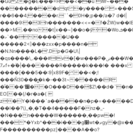
�Gύ Z�g�E���=H��<��u Wr~���
���������sqt �y���� =���
r��6��4;����r.``�0H�;p��/a�7 d�I|
����9:�3h�������<<=�f�ŹW}w��lEWק'�u�].Qs@�K�H&�v ����
��>M.��no�t|x��~]��o�ӳ�Wo.ܭ��k���~q��t��x¯��oN�+@W��s|
�ޅ`�������U��
�����2<]���zxx�p����n�
�N.Nn����L�'.Dp�G�U\|
�qs����\,.���#Iv�[�w���P�ݭ���W�[�����o/
ޠ7f+�ۖ�|�������R�����k���!� ���x
����[���5��:9|x89F�̙ ��<�;!
���Ň30���͇�k�-��3t~�����iR
�ͩ���'׷��O���D��$Z\��d�`�n�
EO[��{/�r�a�{ 
z�Y�I���`a�����n�p�=�����D�g������w�
��l��?\)_�,�T��͏4�����F�nz�_-
�N���n�����W������,��pw�!
���*�Yxb^���i���g׹wt�ޘgy�@x������ؽ>˶!
F����������pz]����A��o?