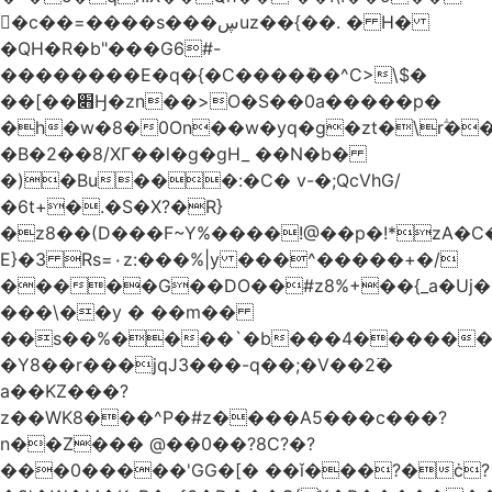
󥢦�c��=����s���ڛuz��{��. � H�
�QH�R�b"���G6#-
��������E�q�{�C����݊��^C>\$�
��[��׋Ӈ�zn��>O�S��0a�����p�
�h�w�8�0On��w�yq�g�zt�\rؖ�
�B�2��8/XГ��l�g�gH_ ��N�b�
�)�Bu���:�C� v-�;QcVhG/
�6t+�.�S�X?�R}
�z
8��(D���F~Y%����!@��p�!*zA�
E}�3 Rs=۰z:���%|y ���^�����+�/
�����G��DO��#z8%+��{_a�Uj�
���\��y � ��m��
��s��%����`�b���4������
�Y8��r���jqJ3���-q��;�V��2߳�
a��KZ���?
z��WK8���^P�#z����A5���c���?
n��Z��� @��0��?8C?�?
���0�����'GG�[� ��ǐ���?�ċ?