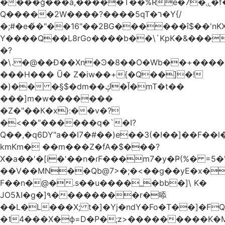
����ğ���a,�����T��%Re�7�ۑ�f�reQ�00!h����îNtr����� ��G�A�֓���Q�`�k��բ�^=n4�à��r[Y
Q�����2W����?����5qT�ר�Y{/
�;#�e�҆�"��16"��2BG������î$��'nKX
Y����Q��L8rGo����b��\`KpK�&���
�?
�\.�@��Ð��Xn�Ͽ�8��O�Wb��+����B
���H��� Ũ� Z�iw��+{�Q��]�!
�)�� �§$�dm��ڮ�Ĭ�mT�t��
���]m�w�������
�Z�"��К�x}:��v�?
�<��"������q�`�I?
Q��,�q6DY"a��I7�#��)e��3(�I��]��F��
kmKm� ��m���Z�fA�$���?
X�a��'�[i�'��n�ɾF���m7�y�Ҏ(%� =5�'
��V��MN��Qb@7>�;�<��g��yE�x�
F��n�@�.s��u����_�bb�]\ K�
JO5ƛI�ɡ�]٩��������r�㖭
��L�L���X; t�]�Yj�ndY�Fo�T��]�F
�˦4���X�ϕ=D�P�;z>���������K�M�