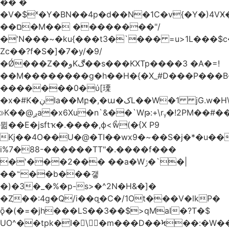
�� �
�V�$ˣ�Y�BN��4p�d��N�1C�v{�Y�)4VӾ
��ם�M�� ��������"/
�'N���~�ku{���t3�`��� =u>1L���$c
Zc��?f�S�]�7�y/�9/
�Ǿ���Z��وKڰ��s���KXTp����3 �A�=!
��M��������g�h��H�{�X_#D���P��
�������0�ύ[瑮
�x�#K�ڹIa��Mբ�,�ա�کL��W�1 jG.w�H\^8Z��n�]KUL{�z>7[n@A���<�M;_t�PwM;Ӝ��R�&����ki�j�����n0� u{�;j������Q��,�E2�t�Ӊ�/<�Qm�fo�/
≫K��@ږa�x6Xu�n`&��`Wթ:+\rᵧ�!2PM��#���=�>��ZTبrP�
뮒��E�jsftҡ�.����,ϕ<ޯw(�{X P9
Kj��4O��U�@�TI��wx9�~��S�j�*�u���[Eu��a)\��ݏ��X�&��~
i%7�88-������TT"�.����f���
�'���2��� ��a�Wݬ�`�|
��˶��b���갷
�)�3�_�%�p-s>�^2N�H&�]�
�Ȥ��:4g�Q/i��q֥�C�/1Ot���V�lkP�
ǭ�(�=�jh���LS��3��$>qMaI�?T�$
UO^��tpk�I�\�m���D��Ϟ��:�W���א��BwJ�].�B