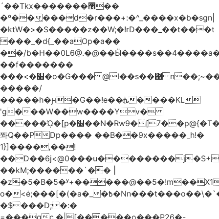
´��Tkx�������޶��
�º��͖���d�r���+:�^_����x�b�sgn|
�ktW�>�S�����z��W;�!rD���_��t���t
���_�d{_��aOp�a��
��/b�H��0L6@.�@��Ӹ����s��4����
��f�������
���<�׭�o�G��� @ǀ��s��޻n��;~��3R�˿�^r���iV��I $������#�Lы�����d�����E}
�����/
�����h�ԩ�G��!e��ܞ����KL
'g���W��w����Yv�
�����ᾨ�[p�׵��N�Rw9�[7��p@{�T��o�P"�t�U<y�
쫘Q��PDp���� ��B��9x�����_h!�
1}]����,��!
��D��6j<@0���u��������j�S+��
��kM;������`�� |
�z�5�B�5�ʸ+�����@��5�!m��X1��ߋ%��
o�<ė;���[�(�a�_�߿�Nn���t���o��\�`�,;E�,��1&�G
�$���D;�:�
=���gc.�|[�����ο���P26�-