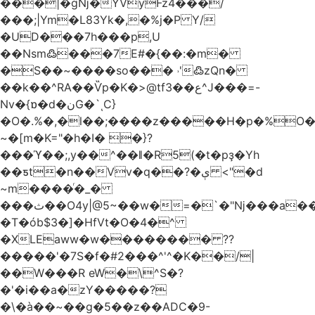
���|�gǋ�YVyFz4���/
���;|Ym�L83Yk�,�%j�P Y/
�UD���7h���p,U
��Nsm߷���7E#�{��:�m�
�S��~����so��� ˒'߷zQn�
��k��^RA��Ѷp�K�>@tf3��ع^J���=-
Nv�{ɒ�d�نG�`ͺC}
�O�.%�,�l��;����z�����H�p�%O�B
~�[m�K="�h�I� �}?
���ϓ��;,y��^��ǁ�R5(�t�pҙ�Υh
��ƽt�n��Vv�q��?�ې <"�d
~m����ͬ�_�
���ث��O4y|@5~��w�=�`�"ǋ���a��^�a�9՗Ϊ��=B<�cT
�T�ób$3�]�HfVt�O�4�^
�XLEaww�w�������� ??
�����'�7S�f�#2���^'^�K��/|
��W���R eW�\^S�?
�'�i��a�zY�����?
�\�à��~��g�5��z��ADC�9-