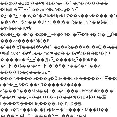
��dX��Z&zi��k}N,�r��` �;^�Y�����|
�tB譆I�h5�vm7�oA�ܝġ�,A
��P؉�hV,�č�:2%�Up�bݎ��7��ƽ����r�`��bn<1g�(h�ى!
��N� 5��'�J��:�� R��Hh��$�
�'r-$�R�1\ ?
�&�I�u�7�f�:$�~R�S3�L��19R�D1�;Û�
���vz����V�)�F
�)�f�ibT���l��t(=�z�VR���V�_�VQj�
M];sݍR�iL��:mq�d� �'�Z���!k*�|
�.��l�>�*��@x����k�]K�F�!
�I�($��r��1�5���S���@-
����4p�g���GZ
���Ղ����b���q�ÕtM��5xR����� ��X
q�^�,3�G ��\:R�����8�4��-
c[���P���MM���L����+hfYo8ҖY��,�
ˁ��t_��3=��l�~s���i�Tq��䵤
�.��%��� 9{����, �\=%�먢
��m�%Y��k�J�{u�M� ���M��U��}
�u���G ����[����M