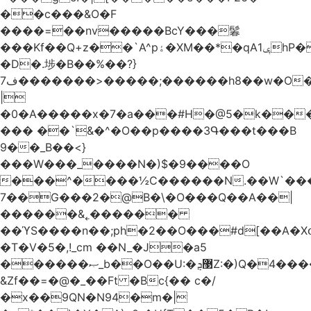
��c���&O�F
����=��nv�����BcY���鬊
���Kf��Q+z��`A^pۀ�XM��*�qAݷ1hP��G�����YU�Xa��]��^
�D�.埗�B��%��?}
ف7�������>�����;������h8��w�O����էW������������{�g����y�
|
�0�A�����x�7�a���#H�@5�k��
��� ��`&�^�O��p����3Գ���t���B
9��_B��<}
���W���_����N�)$�9����O
���^����½C������N.��W`���
7��G���2�@B�\�O���Q��A��|
������&˿������
��ϓS����n��;ph�2��O���#d[��A�
�T�V�5�,!_cm ��N_�J�a5
������ޞ_b��O��U:�޳ܯZ:�)Q�4�������
&Zf��=�@�_��Ft �Bc{�� c�/
�x��9QN�N94�m�|