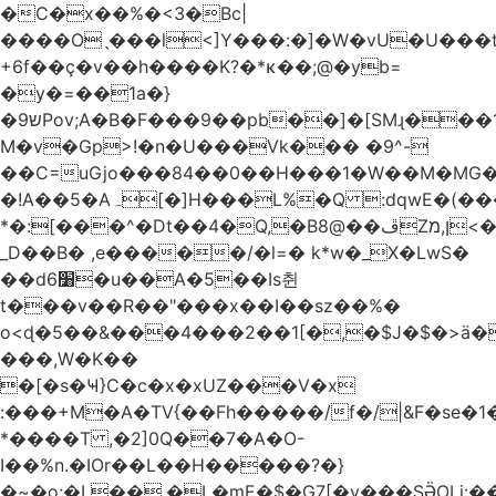
�C�x��%�<3�Bc|
����Oˎ���l<]Y���:�]�W�vU�U���
+6f��ç�v��h����K?�*κ��;@�y
b=
�y�=��1a�}
�ש9Pov;A�B�F���9��pb��]�[SMɻ���1v-
M�v�Gp>!�n�U���Vk��� �9^-
��C=uGjo���84��0��H���1�W��M�MG�
�!A��5�Aہ[�]H���L%�Q :dqwE�(���q��X�.bc�1d��\��#X�4��W�� Ldg
*�:[���^�Dt��4�Q,�B8@��ڦZן,מ<�oJ���ލ:�#���YLmh�Y?
_D��B� ,e�����/�l=� k*w�_X�LwS�
��d6׸�u��A�5ׅ��Is췬
t���v��R��"���x��I��sz��%�
o<ɖ�5��&���4���2��1[�,�$J�$�>ä�
���,W�K��
�[�s�Ҹ}C�c�x�xUZ���V�x
:���+M�A�TV{��Fh�����/f�/|&F�
se�
*����T ,�2]0Q��7�A�O-
I��%n.�IOr��L��H�����?�}
�~�o:�L��,�L�mE�$�G7[�y���SӚOLi