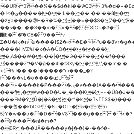
�URͅ*0Ӯ��%��$d�kI��Q33%�d�+�B
�1<�ݵ������� L�� �� ��'��8�
�zƔb����@H�R�%���=��$S�7��R�
��s��T��3��m�ar��ۥS|C=�#�
޶E��͞�CȢ�9��/v
Z�U�ik�ոu����]$2�<�E�"u��8Vr�g��EkW˽
����HVZ%{�x�A�ŮQ������
�,A$��W�=��|��G��P����f���
����Z"!�V�ĝ��4I�t3Xy��?\��m�i�
<(Ral�� ��[�����"m���_�?
f���vL�o����uݿUe
��+����k�P����ݷ�v���[A������v�.&��6������/
���f,� Ww��D�U�_���K� ~~�Ǔ8�J���
���FM�ߐǙ�j�&� �*'�k�𙑫<S$�}���
~��舊��kbCkP�8=�OT-�5�nԥn
5}Y�w��o��D��V8���g��ߛ�<�?
�y����nI�m�?
�BR���JĂ�����y�j��)�-��f�-