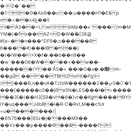
�-2�`��
�1ˑ {l�ʘ�Ab8��c��;u����H1�E&p
v�<��xڠ4��!l
l�Ȧ5��>LwbMp��x`���/m�M
YM�}�fx��tAZ<D�W�ؓ�[38괆
#[e~��n�
��^DF8�;c�����8
ַ6����#)���IB ���}
�)�iW��+X�f�.��b��n9��
�w`���08�W����<��w��-
������(Y��'ǺS�+ ��!�O�з�:�׮nh-
��gǚ �� ��TBtZv{�Pg\
٪]���B,ԯ��vA�TJ(bW������ݥۉ��2S�'�1�^c�Rs��l�0���צ�
���[�����c0��jб e5N�LES���I�=���
��3{�(��H3|S9�v�8�}vt��Kg����ӨY
iY�uq���J4bB�i�R-Cۖ�Rxt,M��c%X
=u�������/|
�6%76���|8Sz�j�'���MX��
��Vz��ٖ:�բ����6��&-����ʕ/