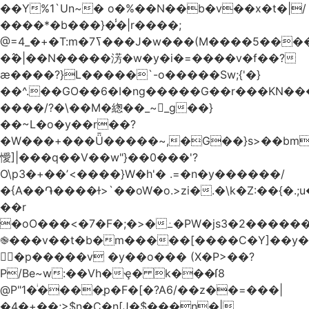
��Y%1`Un~� o�%��N��b�v��x�t�|/
����*�b���}�̾�|r����;
�߮�|��N�����淓�w�y�i�=����v�f��?
ӕ����?}L�����`-o�����Sw;{'�}
��^.��GO��6�I�ng�����G��r���KN��
����/?�\��M�緫��_~_g��}
��~L�o�y��r��?
�W���+���Ǖ�����~,�G��}s>��bm
懓]|���q��V��w"}��0���'?
O\p3�+��ʼ<����}W�h'� .=�n�y������/
�{A��֏����ɫ>`��oW�o.>zi�.�\k�Z:��{�.;u�����N
��r
�oO���<
�7�F�;�>�߸�PW�js3�2�����
֎���v��t�b�m�����[����C�Y]��y�
㛯ٍ�p�����v �y��o��� (X�P>��?
P/Be~w:��Vh�ҿ� k���ſ8
@P"1�ͥ����ַp�F�[�?A6/��z��=���|
�4�+��;>$n�C�n[J�$���n�|