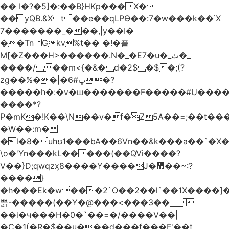
�� I�?�5]�:��B}HKp���X�
��yQB.&Xt��e��qLPϴ��:7�w���k��՛X
7�������_���,|y��Ι�
��Tn Gkv%t�� �!�플
M[�Z���H>������.N�_�E7�u�_ٺ�_
����/��m<{�&�d�2$�$�
;(?
zg��%��|�ڀ#6�?
�����h�:�v�ш�������F�����#U����a
����*?
P�mK�!K��\N��v�f�Z5A��=;��t���
�W��:m�
�l�8�uhʊ1���bA��6Vn��&k���a��`�X���L��
\o�'Yn���kL�����(��QVi����?
V��}D;qwqzӽ8����Y����J�޺��~:?
����}
�h���Ek�w���2`O��2��l`��1X����]�
쁡-�����(��Y�@���<���3��
��i�ч���H�0�`��=�/����V��|
�C�1(�R�$��u���d���f���F'��t