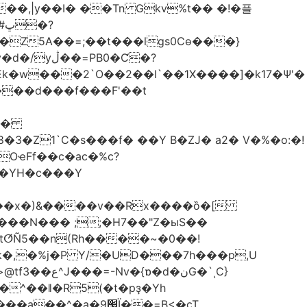
��,|y��Ι� ��Tn Gkv%t�� �!�플
Z5A��=;��t���lgs0Cѳ���}
B0�Ƈ�?
���d���f���F'��t
OҽFf��c�ac�%c?
��YH�c���Y
8��x�)&����v��Rx����ȍ�[
k�,�%j�P Y/�UD���7h���p,U
�نG�`ͺC}
�^��ǁ�R5(�t�pҙ�Υh