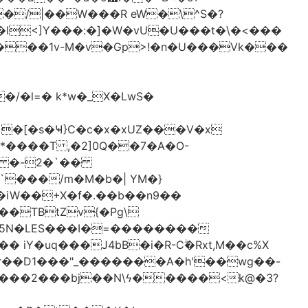
�/|��W���R eW�\^S�?
l<]Y���:�]�W�vU�U���t�\�<���
 �[�s�Ҹ}C�c�x�xUZ���V�x
-*����T ,�2]0Q��7�A�O-
�# �-2�`��
�iW��+X�f�.��b��n9��
 iY�uq���J4bB�i�R-Cۖ�Rxt,M��c%X
�r��D1���"_�������A�h'��wg��-