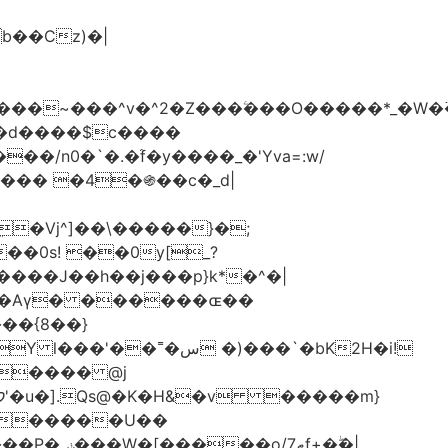
���d����$c����
/n0�`�.�֜f�y����_�'Yva=:w/
���� �4�֍��c�_d|
��0s! ��0y[_?
��{8��}
 �)���`�bK2H�i!
S���� @j
ޠf+�ۖ�|