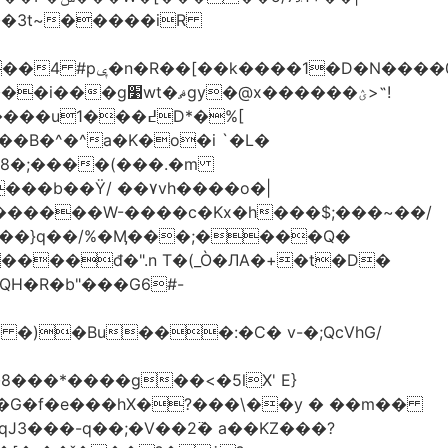
-��3t~�����iR
��0�Ë��r�-
�@x������ؽ>˶!
�B�^�^a�K�o�i `�L�
���b��Ϋ/ ��۷vh����o�|
������W-����c�Kx�h���$;���~��/
 �)�Bu���:�C� v-�;QcVhG/
���*����g��<�5lX' E}
P�G�f�e���hX�?���\��y � ��m��
���-q��;�V��2߳� a��KZ���?