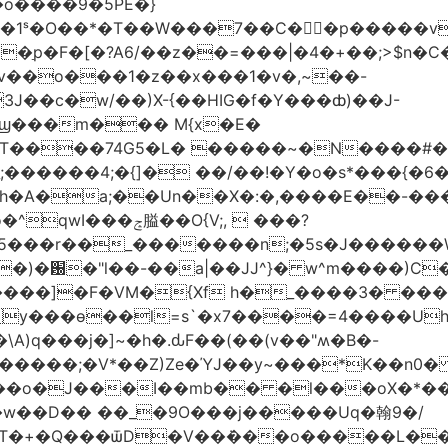
�o����9�5PE�}
1ˢ�O��*�T��W���7��C�㛯ٍ�p�����v 
��ַp�F�[�?A6/��z��=���|�4�+��;>$n�C
>�v��o���1�z��x���1�v�,~��-
3J��c�w/��)X-{��HIG�f�Y���ȸ)��J-
��ϣ���m��� M{x�E�
��74G5�L� �����~�N����#��R7����upz
������4;�{]� ��/��!�Y�o�s*���{�6
h�A�a;��Un��X�:�,����E��-���.
5���r��_�������n;�5s�J������
�)�԰�"l��-��a|��JJ^}� w^m����)C�
T����]�F�VM�{Xf h�_����3� �
y���ѳ��l=s`�x7����=4����U
A)q���j�]~�h�.ԃF��(��(v��"ʍ�B�-
�����;�V*��Z)Ze�ΎJ��y~���*K��n0
���o�J���I��mb�� �l���oX�*���^
�w��D�� ��_�9O���j�����Uq�翰9�/
�+�Q���ѿD�V��ܿ���o�����L��>�