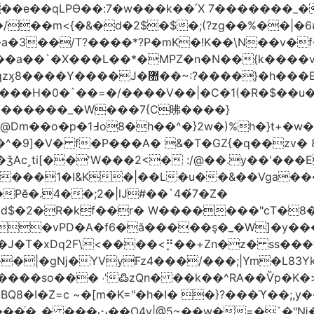
t��e��qLPϴ��:7�w���k��՛X 7�������_�
;(?zg��%��|�ڀ#6�?
��.N�_�E7�u�_ٺ�_ ����/��m<{�&�d�2$�$�
��/T?����*?P�mK�!K��\N��v�f�
`�X���L��*�MPZ�n�N��{k����v�d�/yڷ��=P
�w���2`O��2��l`��1X����]�k17�Ψ'�
ч���H�0�`��=�/����V��|�C�1(�R�$��u
�������_�W���7{C昲� ���}
�}2w�)%h�}t+�w��
ǯAc˲ti[��'W���2<� :/@��.y��'���E
�����1�I&K�|��L�u��&��Vga�
Pĕ�.4��;2�|lJ#��`4�́7�Z�
�d$�2�R�kf��r� W�������"ϲT�
��|�gǋ�YVyFz4���/���;|Ym�L83Y
'߷zQn� ��k��^RA��Ѷp�K�>@tf3��ع^J���=-Nv�{ɒ�d
�I�Z=c ~�[m�K="�h�I� �}?���ϓ��;,y�