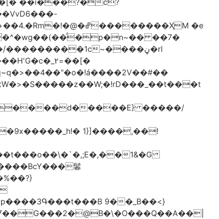
[� ��ǐ���?�ċ?
vD6�݁��-
�^�wg��(��̈́�p�n~�� ��7�
/���������1c~����ڼ�rl
�c�_٢=��[�
�����BcY���鬊
���3Գ���t���B 9��_B��<}
7��G���2�@B�\�O���Q��A��|