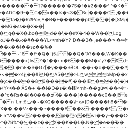
������� ??�����'�7S�f�#2���^'^�K�
�ADC�9-�C�x��%�<3�Bc|����Oˎ���
[SMɻ���1v-M�v�Gp>!�n�U���Vk���
�MG�ss��X��|
��~`6�ł^�Q�`j5J��Q�"A?���,W�K��
1�����>)lwZ�1��rm�6���M�u'y7�& d
�,�L�mE�$�G7[�y���SӚOLi:��+�b���
/m�M�b�| YM�}
8�;c�����8 ַ6����#)���IB ���}�)
׮nh-��gǚ �� ��TBtZv{�Pg\
n`Lm:ô;_y�~�XQ�����\Hxѫ]D����h8����
MX�� ��Vz��ٖ:�բ����6��&-����ʕ/
��*�7Ȣ%^���z�� X��K��L�.N� �e��߫��