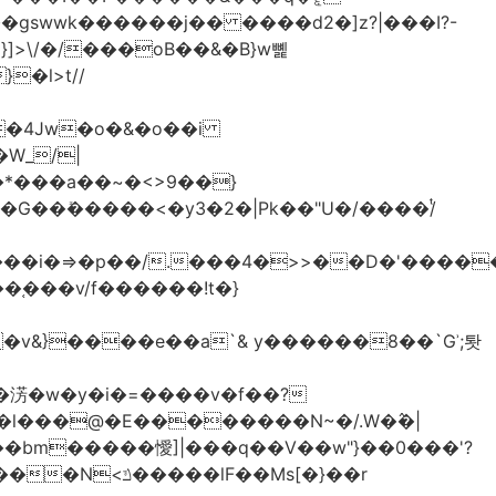
>\/�/���oB��&�B}w뼱
�l>t//
�*���a��~�<>9��}
G��ܺ�����<�y3�2�|Pk��"U�/����/ͭ
��i�=>�p��/.���4�>>��D�'�����
�淓�w�y�i�=����v�f��?
�l���@�E��������N~�/.W�߮�|
�bm�����懓]|���q��V��w"}��0���'?
lF��Ms[�}��r