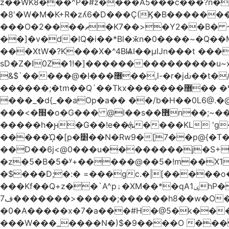
z��WK8���^P�#z����A5���c���?n�
�8'�W�M�K+R�zʎ6�D���Ç(Ϗ�B�������
���O�2����ޗ�K7��>�Y2��B� ~$�ӵ�ã��m�dQp^�T�[� k�*h� �q�R�� +��4.�Rm�!�@�ߝ��������ҲM �e
̎��]�v�d�lQ�i��*Bl�ӂn�0����~�Q�
���XtW�?K���X�^4BѨI��μĲn���t ���
sD�Z�I0Z�1!�]���������������u~x~�_
&$`�����@�Ӏ���޶��,l-�r�jԂ��t�/�� $7p;�Ӳ�g�T��?��PP��4&�i��W!�~q~q�>��4��"�o�!á����2V��#��
������;�tm��Q´��Tkx�������޶�� �º��͖���d�r���+:�^_����x�b�sgn|�ktW�>�S�����z��W;�!rD���_��t���t
���_�d{_��aOp�a�� ��/b�H��0L6@
���<�׭�o�G��� @ǀ��s��޻n��;~��3R�˿�^r���iV��I $������#�Lы�����d�����E} �����/
�����h�ԩ�G��!e��ܞ����KL 'g���W��w����Yv�
�����ᾨ�[p�׵��N�Rw9�[7��p@{�T��o�P"�t�U<y�쫘Q��PDp���� ��B��9x�����_h!� 1}]����,��!
��D��6j<@0���u��������j�S+��ڎ�|��kM;������`�
�z�5�B�5�ʸ+�����@��5�!m��X1��ߋ%���l|-o�<ė;���[�(�a�_�߿�Nn���t���o��\�`�,;E
�$���D;�:� =���gc.�|[�����
���Kf��Q+z��`A^pۀ�XM��*�qAݷ1hP��G�����YU�Xa��]��^ �D�.埗�B��%��?}
ف7�������>�����;������h8��w�O����էW������������{�g����y� |
�0�A�����x�7�a���#H�@5�k����
���W���_����N�)$�9����O ���