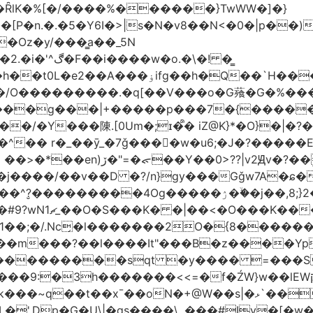
�ȒlK�%[�/����%������}TwWW�]�}
�o.�\�! �͇
��O�����*_�W�߳��Ӌ��S�kg����ϝ$��N����{�?
NO��/O���������.�q[��V���o�G薞�G�%
/���g���|+
�����p���7�{�������
�Y���陳.[0Um�;ɪ�᩺� iZ@K}*�O}�|�?
��ܹ�Vj^]��\�����}�;
�j����/��v��D �?/n}gy���Gǧw7A�ɕ�
����ۯ��ۙ�j��,8;}2����J��h��j���p}k*�^�|
 ������ɶ��
�;�/.Nc̗�l�������2O�{8������
��l����It"���B�z����YpY l���'��˭�س
� ���������sqt �y���� =���
������<<=�f�ŹW}w��lEWק'�u�].Qs@�K�H&�v �����m}
|�qs����\,.���#Iv�[�w���P�ݭ���W�[�����o/7