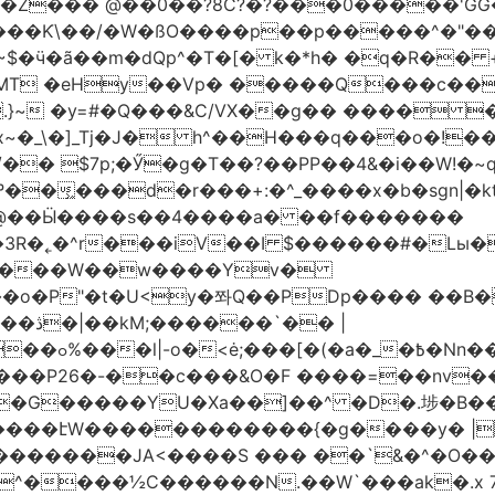
�Z��� @��0��?8C?�?���0�����'GG�
��Ƙ\��/�W�ßO����p��p�����^�"���V
�MT �eHy��Vp� �����Q���c��
.}~ �y=#�Q���&C/VX��g�� ���� �
\�]_Tj�J� h^��H���q���o�!����H'G
.�@��Ӹ����s��4����a� ��f�������
� |
�,��1&�G
ο���P26�-��c���&O�F ����=��nv
�����JA<����S ��� ��`&�^�O��p�
^����½C������N.��W`���ak�.x 