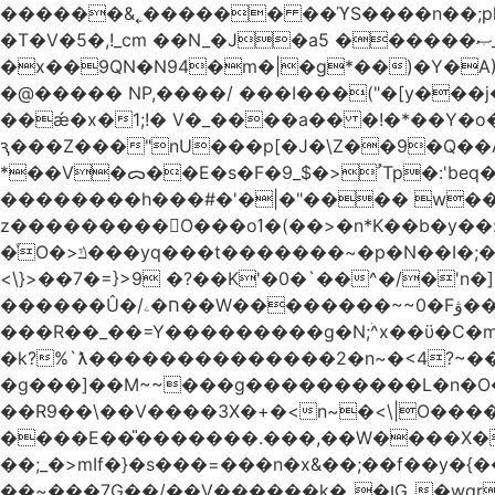
������&˿������ ��ϓS����n��;p
�T�V�5�,!_cm ��N_�J�a5 ������ޞ_b��O��U:�޳ܯZ:�)Q�4������� &Zf��=�@�_��Ft �Bc{�� c�/
�x��9QN�N94�m�|�g*��)�Y�A
�@����� NP,����/ ���I���("�[y��
��ǽ�x�1;!� V�_����a�� �!�*��Y�
ԇ���Z���"nU���p[�J�\Z��9�Q��A�
*��V�ᯅ��E�s�F�ﹸ<�$_9Tp�:'beq�Mfcn�oj�n��,�>N4�S+b���p1&}&�|�p���%���i!�R�[���:�ox�98M�S
��������h���#�'�|�"���� w�
z���������O���oߗ�(��>�n*K��b�y��:^��NV�{����O~';w37z8�}��t(}R/��Rqvg�o;G�_��>9oΎ�nm��ώ?
�ͮO�>ݿ���yq���t�������~�p�N��I�;�68������b�f���'�ܟ�ks�f����f���`K�׼��{g=&G�+k�������������˻�����݇�������re6�o�^�~��=
<\}>��7�=}>9 �?��K'�0�`��^�/�'n�]�n���~��z��ރ����;ۻݼ�q��L�
������Û�/ח�ۦ��W��������~~0�Fۋ���j���[���{�������Ҷ���/[��v��ެ�9����i�o�7����������_��3_�m�ۋ����
���R��_��=Y���������g�N;ۛ^x��ϋ�C�
�k?%`ƛ��������������2�n~�<4?~���
�g���]��M~~���g����������L�n�O�?�
��R9��\��V����3X�+�<n~�<\|O�������w��f�
����E��̎�������.���,��W����X�ϼ��
��;_�>mIf�} �s���=���n�x&��;��f��y�
��~���7G��/��V������k�_�ןG_�wqr$�7����ɻ��-�2��(KO>�F�����!���˟���I��P������&���q�ۼ