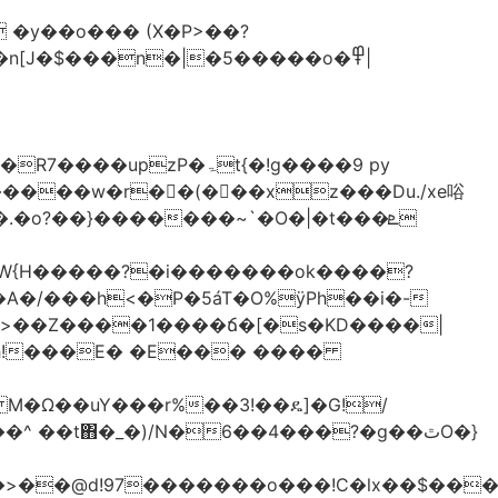
�y��o��� (X�P>��?
�n[J�$���n�|�5�����o�߾|
P�ۃt{�!g����9 py
�����w�r��ٌ(� ��xz���Du./xe唂
�o?��}�������~`�O�|�t���ܧ
W{H�����?�i�������ok����?
A�/���h<�P�5áT�O%ӱPh��i�-
��>��Z����1����ճ�[�s�KD����|
h!���E� �E��� ����
� M�Ω��uY���r%��3!��ዴ]�G!/
 ��t΋�_�)/N�6��4���?�g��ٿO�}
�@d!97�������o���!C�lx��$����