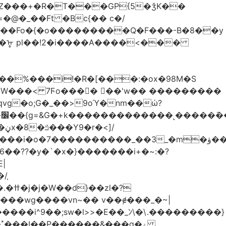
Z���+�R�T���GP{5�ǯK��
����Fo�{�o���������Q�F���-B�8��y
R�ᡎ pl��!2�i����A����<���
�W���
< 7Ϝo���� ��'w�� ���������
��??�y�`�x�}�������i+�~:�?
|
/֧
�?
�wg����vn~�� v��ɇ���_�~|
�����i^9��;sw�l>>�E��_ﾝ\�\.���������}