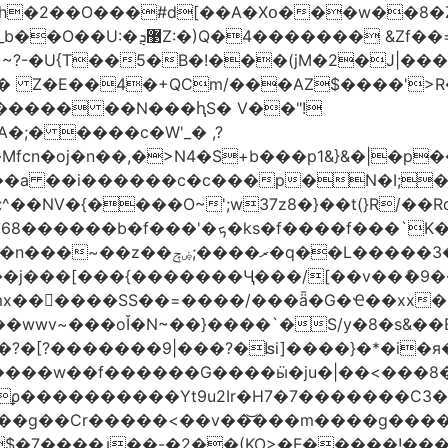
h�2��O���#d[��A�Xօ���w��8�
)~?-�U{T��5�B�!���(jM�2�J|�
�j� Z�E��4�+QCm/���AZ$����'>
o����� ��N���ԧS� V��"!
;� ����c�W'_� ,?
��a ��i������c�c���p�N�I;
����3�ڼx�8�ݿ���Y9�r�<]/
mx������SS��=����/���ǟ�G�Ҽ��xx�6
wwv~���oǏ�N~��}����`�S/y�8�s&��E
[?�������9|���?�ʪi]����}�*�i�я�
�����G����ӹ�ju�|��<���8�.�ߚ�j�j�W��d}��zl
��������Yt9u2Ir�H7�7� ������C3���
{���g��Cr�����<��v��͝���m����g���