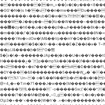
���������|�m_>��|x�{�y���<8����ew�nF{��˟���`�F�z
�GG'�N�}s h�'�uf��n�mw���Du����
�������>���ub�Ώ�w�x7���斳�y��
���Wٝ�J��q��~�|Ko��W����~��柚��
��޾�zy�h6��٫s�z���p9�ﲝϷ���$��8k�>�O���I�y�/O~���Eo>GË3�عr�Ͼ6wVg�/߭n�Ͻ�4Jw�o�&�o��i
�m��{��/'�]������vu�����n����ēN�٭u�����o'�����w�^�Q���2�;U>��ʧ�� ��W_/|
����'ѓ#e�>dOw�\M&��Vp��mY�Q��$H�%
�v�����$�{�X~��<���E�Z��ё�ӿ� T~lM�
��p/J&����ի�5^O�㦟
$�|x�\�~������JAƿ��j�z��U�x��V���
H������ݗ�`}p��mp%k��{���}f��n����G{߿�_lz��=}�N�9���N� P�+�xd_�~�>����֚���v/f������!t�}
�s28���+�e7���^��:�oA�Σ��S��FI
�DY����&8��������5����Wݭ͟�`����G�'ʭ����\N����.�W��w��ӫx>�~f�v&}����e��a`& y������8��`Gʾ;퇏
��Y%1`Un~� o�%��N��b�v��x�t�|/
ӕ����?}L�����`-o�����Sw;{'�}��^.
����/?�\��M�緫��_~_g��}��~L�o�y�
O\p3�+��ʼ<����}W�h'� .=�n�y������/�{A��֏���