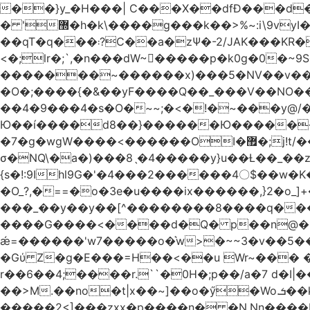
��}y_�H���| C���X��dfÐ���d
� '޽�h�k\����g���k��>%~:i\9vyI��[P�n.�.�5�Y6I�>|s�N�v8��N<�0�|p��)b��Cz)�|
��qT�q���܃?C��a�zΨ�-2/JAK���KR��Oz�y/���̳a��_5N
<�;lr�;`,�n���dW~�ٍ����p�k0g�0�~9S�2.�i�'^ڰ�F��i����w
�������~������x)���5�NV��v��h��t0L�e2��A���ۏifg��h�Q��`H�����~���^v�^2�Z���ۧ�
�O�;����{�&��yF����Q��_���V ��
��4�9���4�s�O�~~;�<�!�~���y@
Ю��í����d8��}������Ю�������/
�7�g�wgW����<������OI�޿�;j!t/��^�� r�_��ӯ_�7ǧ����ٕw�u6;�J�?�����E
σ�NQ\�a�)���8ˎ�4�����y}u��Ƚ��_��z ��>�*��en)ڒ�"=�ᯠ��Y��0>??|v2Ԭv�?
{s�!:9Ihl9G�'�4���2������4〇$��w�K
�O_?,�==�o�3e�u����ix������,}2�o_]+��^?̮���������4Og�
���_��y��y��[^��������8����q���#9?wN1ޗ_��O�S���K� �|��<�O���K���Aγ�
����G����<����d�Q� p��n@�1�
ǽ=������'w7�����o�͛w>�~~3�v��5���m���?
�Gύ Z�g�E���=H��<��u Wr~��
r��6��4;����r.``�0H�;p��/a�7 d�I|����9:�3h�
��>M.��no�t|x��~]��o�ӳ�Wo.ܭ��k���~q��t��x¯��oN�+@W��s|�ޅ`�������U��
�����2<]���zxx�p����n� �N.Nn����L�'.Dp�G�U\