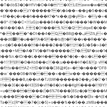
�T�ób$3�]�HfVt�O�4�^ �XLEaww�w�
�'�i��a�zY�����?�\�à��~��g�5��z�
+6f��ç�v��h����K?�*κ��;@�y
b= �y�=��1a�}�ש9Pov;A�B�F���9��pb��]�
�9^-��C=uGjo���84��0��H���1�W��M
�!A��5�Aہ[�]H���L%�Q :dqwE�(���q��X�.bc�1d��\��#X�4��W�� Ldg
*�:[���^�Dt��4�Q,�B8@��ڦZן,מ<�oJ���ލ:�#���YLmh�Y?_D��B� ,e�����/�l=� k*w�_X�LwS�
��d6׸�u��A�5ׅ��Is췬t���v��R��"���x��I��sz��%�
o<ɖ�5��&���4���2��1[�,�$J�$�>ä�
:���+M�A�TV{��Fh�����/f�/|&F�
se�
I��%n.�IOr��L��H�����?�}�~�o:�L�
�1ˑ {l�ʘ�Ab8��c��;u����H1�E&p v�<��xڠ4��!l l�Ȧ5��>LwbMp��x`���
�fx��tAZ<D�W�ؓ�[38괆#[e~��n�
��^DF
�w`���08�W����<��w��-������(Y��'ǺS�+ ��!�O�з�:�
٪]���B,ԯ��vA�TJ(bW������ݥۉ��2S�'�1�^c�Rs��l�0���צ� ���[�����c0��jб e5N�LES���I�=��������
��3{�(��H3|S9�v�8�}vt��Kg����ӨY�
=u�������/|�6%76���|8Sz�j�'���
n;���$����C#�o�%�S���㉝x-�٩{E� 5ʺV:��wZ�����,@�o�wr��y-���C���2���bj��N\ϟ�����<k@�3?
Ta�c[R*��7�[c�5}+s��́�%��5��.zM8a�