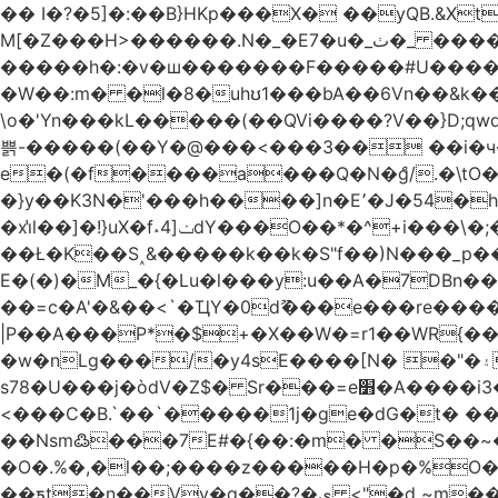
�� I�?�5]�:��B}HKp���X� ��yQB.&X
M[�Z���H>����
�����h�:�v�ш�������F�����#U����a�3
�W��:m� �l�8�uhʊ1���bA��6Vn��&k���a��
\o�'Yn���kL�����(��QVi����?V��}D;qwqzӽ8����Y����J�޺��~:?����}�h���Ek
쁡-�����(��Y�@���<���3�� ��i�
e�(�f����a���Q�N�ްg/.�\tO
�}y��K3N�'���h����]n�E՚�J�54�h@Dm��o�p�1߃o8�h��^
�xi̔l��]�!}uX�f˔4]ݖdY���O��*�^+i���\�;�^�9]�V� f�P���A� &�T�GZ{�q��zv� 8�3�Z1`C�s���f� ��Y B�ZJ� a2� V�%�o:�!
��Ł�K��S˰&�����k��k�S"f��)N���_p��
E�(�)�M_�{�Lu�l���y:u��A�7DBn
��=ϲ�A'�&��<`�ҴY�0dޫ���e���re����
|P��A���P*�$+�X��W�=r1��WR{�
�w�nLg���/�y4sE����[N� �"�۽�vPD�A�f6�ă�����ş�_�W]�y�����N��� ;;�H7��"Z�ыS��
s78�U���j�òdV�Z$� Sr���=e׻�A����i3�J�T�xDq2F\<����<⡛��+Zn�z� ss���tⵚÑ5��n(Rh����~�0��!
<���C�B.`��`�����1j�ge�dG�t� �
��Nsm߷���7E#�{��:�m� �S��~����so��� ˒
�O�.%�,�l��;����z�����H�p�%O�BQ8
��ƽt�n��Vv�q��?�ې <"�d ~m����ͬ�_� ���ث��O4y|@5~��w�=�`�"ǋ���a��^�a�9՗Ϊ��=B<�cT