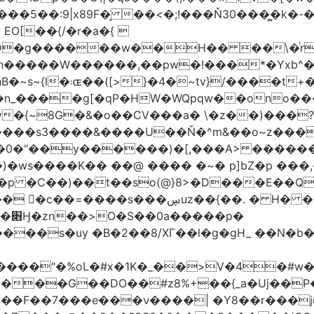
�5��:9|x89F�̙ ��<�;!���Ň30���͇�k�
�H�� ��\�ͭr��4 #pݷ�n�R��[��k����1�D�N��
W������,��pw�!���*�Yxb^���i���g׹wt�ޘgy
��u߄���1D*�%[
n_����g[�qP�HW�WQpqw��ono���
"�0����s3����&����U��Ň�^m&��o~z���
�0�"��y������)�[,���A> �����
ڛuz��{��. � H� �QH�R�b"���G6#-
�p�
���s�uy �B�2��8/XГ��l�g�gH_ ��N�b�
����"�%oL�#x�1K�_��>V�4�#w�8
����G��DO��#z8%+��{_a�Uj��
��7���e���ν����| �Y8��r���jqJ3