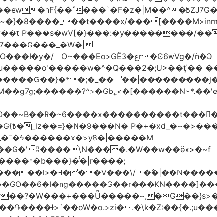
�|M��^�߿ZJ7G��gswwk������j�� ����d2�]z?|���I?-
~�}�8����_��t����x/���[����M>inm}]
t P���s�wV[�}���:�y��������/��}
7���G���_�W�|
������G��}�*�;�_����|���������j
�g7g;������?^>�Gb˿<�[������N~*.��'e�
tO��~Β��R�~6����x����������t����
_�˭�ϟ������x�>y8�|�����M
����*�b���}�̾�|r����;
@=4_�+�T:m�7ߖ���J�w���(M����5��������l>�߃�
��V���\/�߮�|��N����
��GO��6�I�ng�����G��r���KN����]��
�r��?�W���+���Ǖ�����~,�G��}s>�
�ɫ>`��oW�o.>zi�.�\k�Z:��{�.;u�����N<ݿ�����