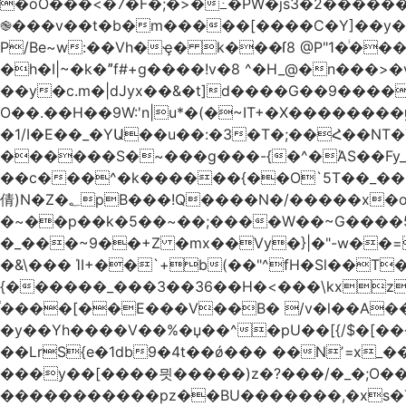
�oO���<
�7�F�;�>�߸�PW�js3�2�����
֎���v��t�b�m�����[����C�Y]��y��
P/Be~w:��Vh�ҿ� k���ſ8 @P"1�ͥ��
�h�I|~�k�ˮf#+g����!v�8 ^�H_@�n���
��y�c.m�|dJyx��&�t]d����G��9����
O��.��H��9W:'n|u*�(�~IT+�X������
�1/I�E��_�YԱ��u��:�3�T�;��Հ��NT�T��
������S�~���g���-{�^�ΆS��Fy_;
��c���^�k������{��O`5T��_��
倩)N�Z�؂pB���!Q����N�/�����x�o�^qwI���ݘ膉��O{V;,  ���?
�~��p��k�5��~��;����W��~G����
�_���~9��+Z �mx��Vy�}|�"-w��=
�&\��� ΊI+��`+b(��"^fH�Sl��
{������_���3��36��H�<���\kxz
֫����[��E���V��B� /v�l��Α��\
�y��Yh����V��%�џ��^�pU��[{/$�[��
��LrS{e�1db9�4t��ǿ��� ��Nʼ=x_
���y��[����믯�����)z�?���/�_�;O�
�����������pz��BU�������,�xs�T