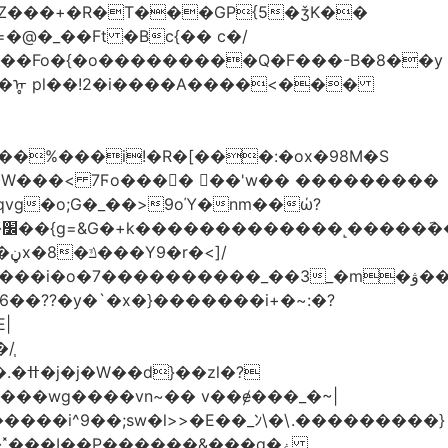
Z���+�R�T���GP{5�ǯK��
����Fo�{�o���������Q�F���-B�8��y
R�ᡎ pl��!2�i����A����<���
�W���
< 7Ϝo���� ��'w�� ���������
��??�y�`�x�}�������i+�~:�?
|
/֧
�?
�wg����vn~�� v��ɇ���_�~|
�����i^9��;sw�l>>�E��_ﾝ\�\.���������}