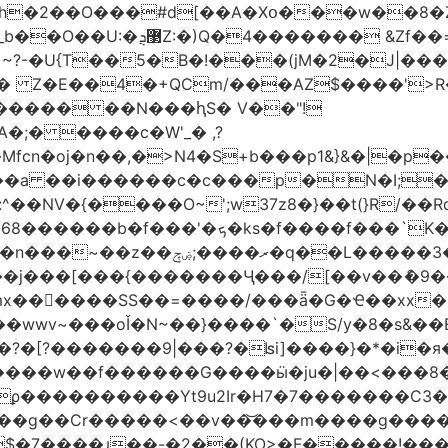
h�2��O���#d[��A�Xօ���w��8�
)~?-�U{T��5�B�!���(jM�2�J|�
�j� Z�E��4�+QCm/���AZ$����'>
o����� ��N���ԧS� V��"!
;� ����c�W'_� ,?
��a ��i������c�c���p�N�I;
����3�ڼx�8�ݿ���Y9�r�<]/
mx������SS��=����/���ǟ�G�Ҽ��xx�6
wwv~���oǏ�N~��}����`�S/y�8�s&��E
[?�������9|���?�ʪi]����}�*�i�я�
�����G����ӹ�ju�|��<���8�.�ߚ�j�j�W��d}��zl
��������Yt9u2Ir�H7�7� ������C3���
{���g��Cr�����<��v��͝���m����g���