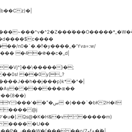
���d����$c����
/n0�`�.�֜f�y����_�'Yva=:w/
���� �4�֍��c�_d|
��0s! ��0y[_?
��{8��}
 �)���`�bK2H�i!
S���� @j
ޠf+�ۖ�|