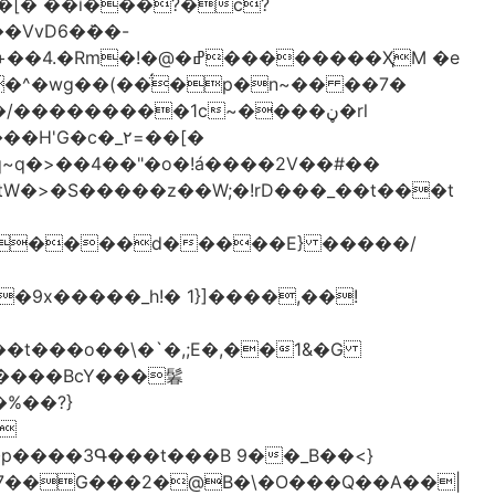
[� ��ǐ���?�ċ?
vD6�݁��-
�^�wg��(��̈́�p�n~�� ��7�
/���������1c~����ڼ�rl
�c�_٢=��[�
�����BcY���鬊
���3Գ���t���B 9��_B��<}
7��G���2�@B�\�O���Q��A��|