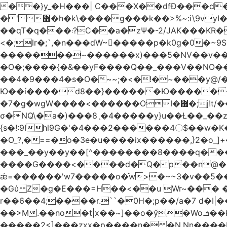
��}y_�H���| C���X��dfÐ���d
� '޽�h�k\����g���k��>%~:i\9vyI��[P�n.�.�5�Y6I�>|s�N�v8��N<�0�|p��)b��Cz)�|
��qT�q���܃?C��a�zΨ�-2/JAK���KR��Oz�y/���̳a��_5N
<�;lr�;`,�n���dW~�ٍ����p�k0g�0�~9S�2.�i�'^ڰ�F��i����w
�������~������x)���5�NV��v��h��t0L�e2��A���ۏifg��h�Q��`H�����~���^v�^2�Z���ۧ�
�O�;����{�&��yF����Q��_���V ��
��4�9���4�s�O�~~;�<�!�~���y@
Ю��í����d8��}������Ю�������/
�7�g�wgW����<������OI�޿�;j!t/��^�� r�_��ӯ_�7ǧ����ٕw�u6;�J�?�����E
σ�NQ\�a�)���8ˎ�4�����y}u��Ƚ��_��z ��>�*��en)ڒ�"=�ᯠ��Y��0>??|v2Ԭv�?
{s�!:9Ihl9G�'�4���2������4〇$��w�K
�O_?,�==�o�3e�u����ix������,}2�o_]+��^?̮���������4Og�
���_��y��y��[^��������8����q���#9?wN1ޗ_��O�S���K� �|��<�O���K���Aγ�
����G����<����d�Q� p��n@�1�
ǽ=������'w7�����o�͛w>�~~3�v��5���m���?
�Gύ Z�g�E���=H��<��u Wr~��
r��6��4;����r.``�0H�;p��/a�7 d�I|����9:�3h�
��>M.��no�t|x��~]��o�ӳ�Wo.ܭ��k���~q��t��x¯��oN�+@W��s|�ޅ`�������U��
�����2<]���zxx�p����n� �N.Nn����L�'.Dp�G�U\