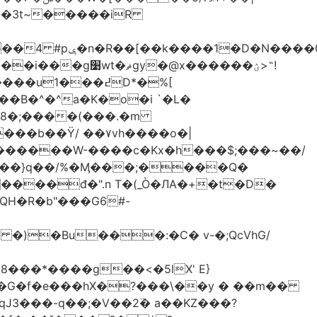
-��3t~�����iR
��0�Ë��r�-
�@x������ؽ>˶!
�B�^�^a�K�o�i `�L�
���b��Ϋ/ ��۷vh����o�|
������W-����c�Kx�h���$;���~��/
 �)�Bu���:�C� v-�;QcVhG/
���*����g��<�5lX' E}
P�G�f�e���hX�?���\��y � ��m��
���-q��;�V��2߳� a��KZ���?