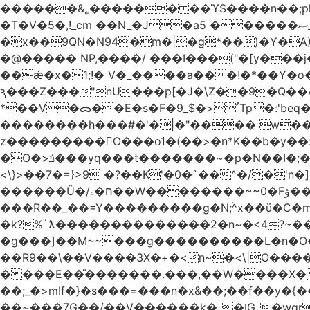
������&˿������ ��ϓS����n��;p
�T�V�5�,!_cm ��N_�J�a5 ������ޞ_b��O��U:�޳ܯZ:�)Q�4������� &Zf��=�@�_��Ft �Bc{�� c�/
�x��9QN�N94�m�|�g*��)�Y�A
�@����� NP,����/ ���I���("�[y��
��ǽ�x�1;!� V�_����a�� �!�*��Y�
ԇ���Z���"nU���p[�J�\Z��9�Q��A�
*��V�ᯅ��E�s�F�ﹸ<�$_9Tp�:'beq�Mfcn�oj�n��,�>N4�S+b���p1&}&�|�p���%���i!�R�[���:�ox�98M�S
��������h���#�'�|�"���� w�
z���������O���oߗ�(��>�n*K��b�y��:^��NV�{����O~';w37z8�}��t(}R/��Rqvg�o;G�_��>9oΎ�nm��ώ?
�ͮO�>ݿ���yq���t�������~�p�N��I�;�68������b�f���'�ܟ�ks�f����f���`K�׼��{g=&G�+k�������������˻�����݇�������re6�o�^�~��=
<\}>��7�=}>9 �?��K'�0�`��^�/�'n�]�n���~��z��ރ����;ۻݼ�q��L�
������Û�/ח�ۦ��W��������~~0�Fۋ���j���[���{�������Ҷ���/[��v��ެ�9����i�o�7����������_��3_�m�ۋ����
���R��_��=Y���������g�N;ۛ^x��ϋ�C�
�k?%`ƛ��������������2�n~�<4?~���
�g���]��M~~���g����������L�n�O�?�
��R9��\��V����3X�+�<n~�<\|O�������w��f�
����E��̎�������.���,��W����X�ϼ��
��;_�>mIf�} �s���=���n�x&��;��f��y�
��~���7G��/��V������k�_�ןG_�wqr$�7����ɻ��-�2��(KO>�F�����!���˟���I��P������&���q�ۼ