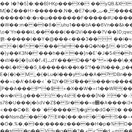
�� I�?�5]�:��B}HKp���X� ��yQB.&X
M[�Z���H>����
�����h�:�v�ш�������F�����#U����a�3
�W��:m� �l�8�uhʊ1���bA��6Vn��&k���a��
\o�'Yn���kL�����(��QVi����?V��}D;qwqzӽ8����Y����J�޺��~:?����}�h���Ek
쁡-�����(��Y�@���<���3�� ��i�
e�(�f����a���Q�N�ްg/.�\tO
�}y��K3N�'���h����]n�E՚�J�54�h@Dm��o�p�1߃o8�h��^
�xi̔l��]�!}uX�f˔4]ݖdY���O��*�^+i���\�;�^�9]�V� f�P���A� &�T�GZ{�q��zv� 8�3�Z1`C�s���f� ��Y B�ZJ� a2� V�%�o:�!
��Ł�K��S˰&�����k��k�S"f��)N���_p��
E�(�)�M_�{�Lu�l���y:u��A�7DBn
��=ϲ�A'�&��<`�ҴY�0dޫ���e���re����
|P��A���P*�$+�X��W�=r1��WR{�
�w�nLg���/�y4sE����[N� �"�۽�vPD�A�f6�ă�����ş�_�W]�y�����N��� ;;�H7��"Z�ыS��
s78�U���j�òdV�Z$� Sr���=e׻�A����i3�J�T�xDq2F\<����<⡛��+Zn�z� ss���tⵚÑ5��n(Rh����~�0��!
<���C�B.`��`�����1j�ge�dG�t� �
��Nsm߷���7E#�{��:�m� �S��~����so��� ˒
�O�.%�,�l��;����z�����H�p�%O�BQ8
��ƽt�n��Vv�q��?�ې <"�d ~m����ͬ�_� ���ث��O4y|@5~��w�=�`�"ǋ���a��^�a�9՗Ϊ��=B<�cT