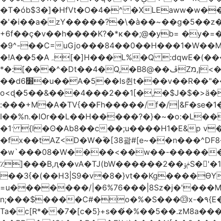
�T�ób$3�]�HfVt�O�4�^ �XLEaww�w�
�'�i��a�zY�����?�\�à��~��g�5��z�
+6f��ç�v��h����K?�*κ��;@�y
b= �y�=��1a�}�ש9Pov;A�B�F���9��pb��]�
�9^-��C=uGjo���84��0��H���1�W��M
�!A��5�Aہ[�]H���L%�Q :dqwE�(���q��X�.bc�1d��\��#X�4��W�� Ldg
*�:[���^�Dt��4�Q,�B8@��ڦZן,מ<�oJ���ލ:�#���YLmh�Y?_D��B� ,e�����/�l=� k*w�_X�LwS�
��d6׸�u��A�5ׅ��Is췬t���v��R��"���x��I��sz��%�
o<ɖ�5��&���4���2��1[�,�$J�$�>ä�
:���+M�A�TV{��Fh�����/f�/|&F�
se�
I��%n.�IOr��L��H�����?�}�~�o:�L�
�1ˑ {l�ʘ�Ab8��c��;u����H1�E&p v�<��xڠ4��!l l�Ȧ5��>LwbMp��x`���
�fx��tAZ<D�W�ؓ�[38괆#[e~��n�
��^DF
�w`���08�W����<��w��-������(Y��'ǺS�+ ��!�O�з�:�
٪]���B,ԯ��vA�TJ(bW������ݥۉ��2S�'�1�^c�Rs��l�0���צ� ���[�����c0��jб e5N�LES���I�=��������
��3{�(��H3|S9�v�8�}vt��Kg����ӨY�
=u�������/|�6%76���|8Sz�j�'���
n;���$����C#�o�%�S���㉝x-�٩{E� 5ʺV:��wZ�����,@�o�wr��y-���C���2���bj��N\ϟ�����<k@�3?
Ta�c[R*��7�[c�5}+s��́�%��5��.zM8a�