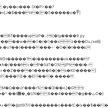
�y��o��� (X�P>��?
�n[J�$���n�|�5�����o�߾|
P�ۃt{�!g����9 py
�����w�r��ٌ(� ��xz���Du./xe唂
�o?��}�������~`�O�|�t���ܧ
W{H�����?�i�������ok����?
A�/���h<�P�5áT�O%ӱPh��i�-
��>��Z����1����ճ�[�s�KD����|
h!���E� �E��� ����
� M�Ω��uY���r%��3!��ዴ]�G!/
 ��t΋�_�)/N�6��4���?�g��ٿO�}
�@d!97�������o���!C�lx��$����