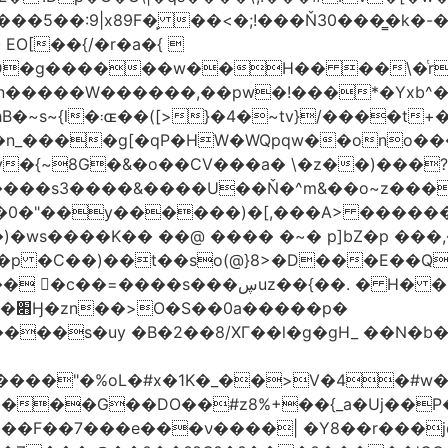
�5��:9|x89F�̙ ��<�;!���Ň30���͇�k�
�H�� ��\�ͭr��4 #pݷ�n�R��[��k����1�D�N��
W������,��pw�!���*�Yxb^���i���g׹wt�ޘgy
��u߄���1D*�%[
n_����g[�qP�HW�WQpqw��ono���
"�0����s3����&����U��Ň�^m&��o~z���
�0�"��y������)�[,���A> �����
ڛuz��{��. � H� �QH�R�b"���G6#-
�p�
���s�uy �B�2��8/XГ��l�g�gH_ ��N�b�
����"�%oL�#x�1K�_��>V�4�#w�8
����G��DO��#z8%+��{_a�Uj��
��7���e���ν����| �Y8��r���jqJ3