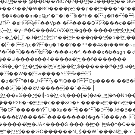
�Z��� @��0��?8C?�?���0�����'GG�
��Ƙ\��/�W�ßO����p��p�����^�"���V
�MT �eHy��Vp� �����Q���c��
.}~ �y=#�Q���&C/VX��g�� ���� �
\�]_Tj�J� h^��H���q���o�!����H'G
.�@��Ӹ����s��4����a� ��f�������
� |
�,��1&�G
ο���P26�-��c���&O�F ����=��nv
�����JA<����S ��� ��`&�^�O��p�
^����½C������N.��W`���ak�.x 