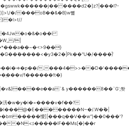
>\/�/���oB��&�B}w뼱
�l>t//
�*���a��~�<>9��}
G��ܺ�����<�y3�2�|Pk��"U�/����/ͭ
��i�=>�p��/.���4�>>��D�'�����
�淓�w�y�i�=����v�f��?
�l���@�E��������N~�/.W�߮�|
�bm�����懓]|���q��V��w"}��0���'?
lF��Ms[�}��r