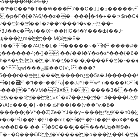
�o����9�5PE�}
1ˢ�O��*�T��W���7��C�㛯ٍ�p�����v 
��ַp�F�[�?A6/��z��=���|�4�+��;>$n�C
>�v��o���1�z��x���1�v�,~��-
3J��c�w/��)X-{��HIG�f�Y���ȸ)��J-
��ϣ���m��� M{x�E�
��74G5�L� �����~�N����#��R7����upz
������4;�{]� ��/��!�Y�o�s*���{�6
h�A�a;��Un��X�:�,����E��-���.
5���r��_�������n;�5s�J������
�)�԰�"l��-��a|��JJ^}� w^m����)C�
T����]�F�VM�{Xf h�_����3� �
y���ѳ��l=s`�x7����=4����U
A)q���j�]~�h�.ԃF��(��(v��"ʍ�B�-
�����;�V*��Z)Ze�ΎJ��y~���*K��n0
���o�J���I��mb�� �l���oX�*���^
�w��D�� ��_�9O���j�����Uq�翰9�/
�+�Q���ѿD�V��ܿ���o�����L��>�