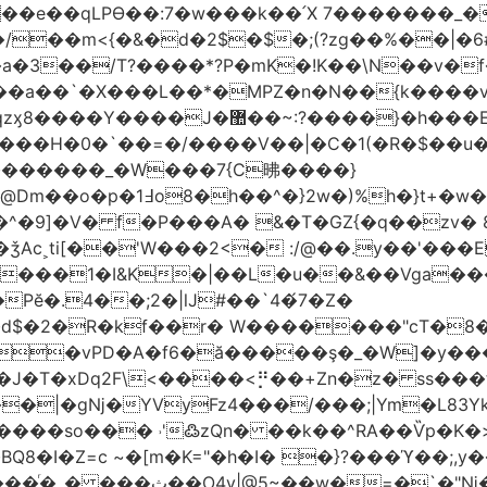
t��e��qLPϴ��:7�w���k��՛X 7�������_�
;(?zg��%��|�ڀ#6�?
��.N�_�E7�u�_ٺ�_ ����/��m<{�&�d�2$�$�
��/T?����*?P�mK�!K��\N��v�f�
`�X���L��*�MPZ�n�N��{k����v�d�/yڷ��=P
�w���2`O��2��l`��1X����]�k17�Ψ'�
ч���H�0�`��=�/����V��|�C�1(�R�$��u
�������_�W���7{C昲� ���}
�}2w�)%h�}t+�w��
ǯAc˲ti[��'W���2<� :/@��.y��'���E
�����1�I&K�|��L�u��&��Vga�
Pĕ�.4��;2�|lJ#��`4�́7�Z�
�d$�2�R�kf��r� W�������"ϲT�
��|�gǋ�YVyFz4���/���;|Ym�L83Y
'߷zQn� ��k��^RA��Ѷp�K�>@tf3��ع^J���=-Nv�{ɒ�d
�I�Z=c ~�[m�K="�h�I� �}?���ϓ��;,y�