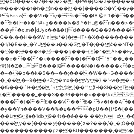
�oO���<
�7�F�;�>�߸�PW�js3�2�����
֎���v��t�b�m�����[����C�Y]��y��
P/Be~w:��Vh�ҿ� k���ſ8 @P"1�ͥ��
�h�I|~�k�ˮf#+g����!v�8 ^�H_@�n���
��y�c.m�|dJyx��&�t]d����G��9����
O��.��H��9W:'n|u*�(�~IT+�X������
�1/I�E��_�YԱ��u��:�3�T�;��Հ��NT�T��
������S�~���g���-{�^�ΆS��Fy_;
��c���^�k������{��O`5T��_��
倩)N�Z�؂pB���!Q����N�/�����x�o�^qwI���ݘ膉��O{V;,  ���?
�~��p��k�5��~��;����W��~G����
�_���~9��+Z �mx��Vy�}|�"-w��=
�&\��� ΊI+��`+b(��"^fH�Sl��
{������_���3��36��H�<���\kxz
֫����[��E���V��B� /v�l��Α��\
�y��Yh����V��%�џ��^�pU��[{/$�[��
��LrS{e�1db9�4t��ǿ��� ��Nʼ=x_
���y��[����믯�����)z�?���/�_�;O�
�����������pz��BU�������,�xs�T