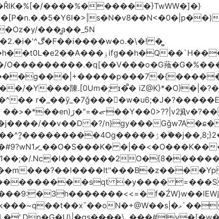
�ȒlK�%[�/����%������}TwWW�]�}
�o.�\�! �͇
��O�����*_�W�߳��Ӌ��S�kg����ϝ$��N����{�?
NO��/O���������.�q[��V���o�G薞�G�%
/���g���|+
�����p���7�{�������
�Y���陳.[0Um�;ɪ�᩺� iZ@K}*�O}�|�?
��ܹ�Vj^]��\�����}�;
�j����/��v��D �?/n}gy���Gǧw7A�ɕ�
����ۯ��ۙ�j��,8;}2����J��h��j���p}k*�^�|
 ������ɶ��
�;�/.Nc̗�l�������2O�{8������
��l����It"���B�z����YpY l���'��˭�س
� ���������sqt �y���� =���
������<<=�f�ŹW}w��lEWק'�u�].Qs@�K�H&�v �����m}
|�qs����\,.���#Iv�[�w���P�ݭ���W�[�����o/7