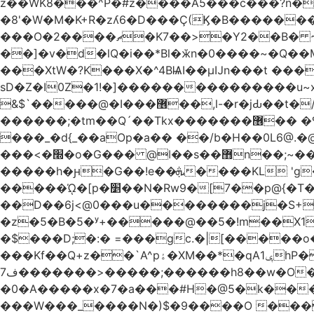
z��WK8���^P�#z����A5���c���?n�
�8'�W�M�K+R�zʎ6�D���Ç(Ϗ�B�������
���O�2����ޗ�K7��>�Y2��B� ~$�ӵ�ã��m�dQp^�T�[� k�*h� �q�R�� +��4.�Rm�!�@�ߝ��������ҲM �e
̎��]�v�d�lQ�i��*Bl�ӂn�0����~�Q�
���XtW�?K���X�^4BѨI��μĲn���t ���
sD�Z�I0Z�1!�]���������������u~x~�_
&$`�����@�Ӏ���޶��,l-�r�jԂ��t�/�� $7p;�Ӳ�g�T��?��PP��4&�i��W!�~q~q�>��4��"�o�!á����2V��#��
������;�tm��Q´��Tkx�������޶�� �º��͖���d�r���+:�^_����x�b�sgn|�ktW�>�S�����z��W;�!rD���_��t���t
���_�d{_��aOp�a�� ��/b�H��0L6@
���<�׭�o�G��� @ǀ��s��޻n��;~��3R�˿�^r���iV��I $������#�Lы�����d�����E} �����/
�����h�ԩ�G��!e��ܞ����KL 'g���W��w����Yv�
�����ᾨ�[p�׵��N�Rw9�[7��p@{�T��o�P"�t�U<y�쫘Q��PDp���� ��B��9x�����_h!� 1}]����,��!
��D��6j<@0���u��������j�S+��ڎ�|��kM;������`�
�z�5�B�5�ʸ+�����@��5�!m��X1��ߋ%���l|-o�<ė;���[�(�a�_�߿�Nn���t���o��\�`�,;E
�$���D;�:� =���gc.�|[�����
���Kf��Q+z��`A^pۀ�XM��*�qAݷ1hP��G�����YU�Xa��]��^ �D�.埗�B��%��?}
ف7�������>�����;������h8��w�O����էW������������{�g����y� |
�0�A�����x�7�a���#H�@5�k����
���W���_����N�)$�9����O ���