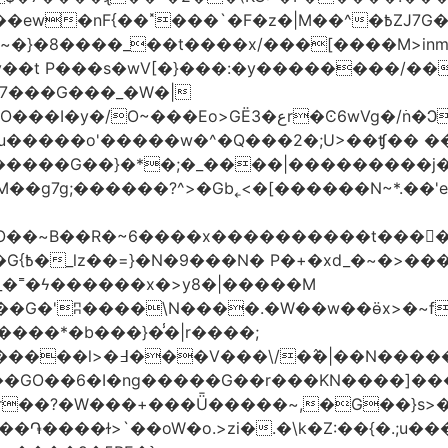
�|M��^�߿ZJ7G��gswwk������j�� ����d2�]z?|���I?-
~�}�8����_��t����x/���[����M>inm}]
t P���s�wV[�}���:�y��������/��}
7���G���_�W�|
������G��}�*�;�_����|���������j
�g7g;������?^>�Gb˿<�[������N~*.��'e�
tO��~Β��R�~6����x����������t����
_�˭�ϟ������x�>y8�|�����M
����*�b���}�̾�|r����;
@=4_�+�T:m�7ߖ���J�w���(M����5��������l>�߃�
��V���\/�߮�|��N����
��GO��6�I�ng�����G��r���KN����]��
�r��?�W���+���Ǖ�����~,�G��}s>�
�ɫ>`��oW�o.>zi�.�\k�Z:��{�.;u�����N<ݿ�����