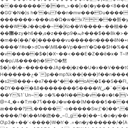
���������|�m_>��|x�{�y���<8����ew�nF{��˟���`�F�z
�GG'�N�}s h�'�uf��n�mw���Du����
�������>���ub�Ώ�w�x7���斳�y��
���Wٝ�J��q��~�|Ko��W����~��柚��
��޾�zy�h6��٫s�z���p9�ﲝϷ���$��8k�>�O���I�y�/O~���Eo>GË3�عr�Ͼ6wVg�/߭n�Ͻ�4Jw�o�&�o��i
�m��{��/'�]������vu�����n����ēN�٭u�����o'�����w�^�Q���2�;U>��ʧ�� ��W_/|
����'ѓ#e�>dOw�\M&��Vp��mY�Q��$H�%
�v�����$�{�X~��<���E�Z��ё�ӿ� T~lM�
��p/J&����ի�5^O�㦟
$�|x�\�~������JAƿ��j�z��U�x��V���
H������ݗ�`}p��mp%k��{���}f��n����G{߿�_lz��=}�N�9���N� P�+�xd_�~�>����֚���v/f������!t�}
�s28���+�e7���^��:�oA�Σ��S��FI
�DY����&8��������5����Wݭ͟�`����G�'ʭ����\N����.�W��w��ӫx>�~f�v&}����e��a`& y������8��`Gʾ;퇏
��Y%1`Un~� o�%��N��b�v��x�t�|/
ӕ����?}L�����`-o�����Sw;{'�}��^.
����/?�\��M�緫��_~_g��}��~L�o�y�
O\p3�+��ʼ<����}W�h'� .=�n�y������/�{A��֏���