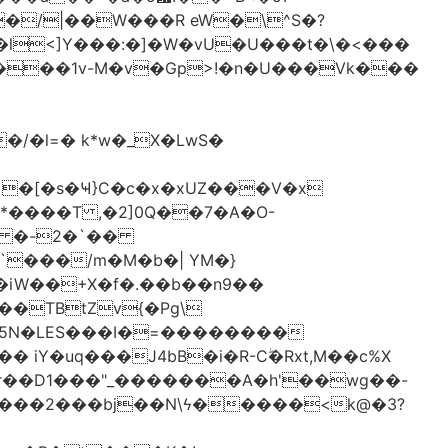
�/|��W���R eW�\^S�?
l<]Y���:�]�W�vU�U���t�\�<���
 �[�s�Ҹ}C�c�x�xUZ���V�x
-*����T ,�2]0Q��7�A�O-
�# �-2�`��
�iW��+X�f�.��b��n9��
 iY�uq���J4bB�i�R-Cۖ�Rxt,M��c%X
�r��D1���"_�������A�h'��wg��-