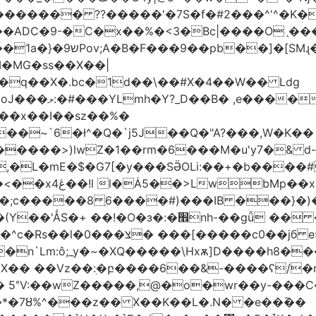
������� ??�����'�7S�f�#2���^'^�K�
�ADC�9-�C�x��%�<3�Bc|����Oˎ���
[SMɻ���1v-M�v�Gp>!�n�U���Vk���
�MG�ss��X��|
��~`6�ł^�Q�`j5J��Q�"A?���,W�K��
1�����>)lwZ�1��rm�6���M�u'y7�& d
�,�L�mE�$�G7[�y���SӚOLi:��+�b���
/m�M�b�| YM�}
8�;c�����8 ַ6����#)���IB ���}�)
׮nh-��gǚ �� ��TBtZv{�Pg\
n`Lm:ô;_y�~�XQ�����\Hxѫ]D����h8����
MX�� ��Vz��ٖ:�բ����6��&-����ʕ/
��*�7Ȣ%^���z�� X��K��L�.N� �e��߫��