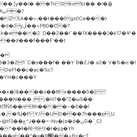
��,|y��Ι� ��Tn Gkv%t�� �!�플
Z5A��=;��t���lgs0Cѳ���}
B0�Ƈ�?
���d���f���F'��t
OҽFf��c�ac�%c?
��YH�c���Y
8��x�)&����v��Rx����ȍ�[
k�,�%j�P Y/�UD���7h���p,U
�نG�`ͺC}
�^��ǁ�R5(�t�pҙ�Υh