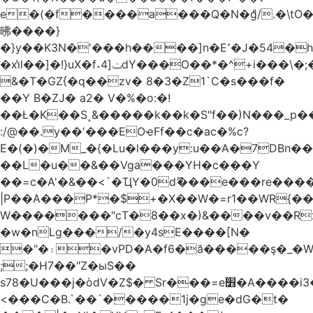
e�(�f����a���Q�N�ްg/.�\t
昲� ���}
�}y��K3N�'���h����]n�E՚�J�54�h@Dm��o�p�1߃o8�h��^
�xi̔l��]�!}uX�f˔4]ݖdY���O��*�^+i���\�;�^�9]�V� f�P���A�
&�T�GZ{�q��zv� 8�3�Z1`C�s���f�
��Y B�ZJ� a2� V�%�o:�!
��Ł�K��S˰&�����k��k�S"f��)N���_p��
:/@��.y��'���EOҽFf��c�ac�%c?
E�(�)�M_�{�Lu�l���y:u��A�7DBn�
��L�u��&��Vga���YH�c���Y
��=ϲ�A'�&��<`�ҴY�0dޫ���e���re����
|P��A���P*�$+�X��W�=r1��WR{��
W�������"ϲT�8��x�)&����v��R
�w�nLg���/�y4sE����[N�
�"�۽�vPD�A�f6�ă�����ş�_�W]�y�����N���
;;�H7��"Z�ыS��
s78�U���j�òdV�Z$� Sr���=e׻�A����i3�J�T�xDq2F\<����<⡛��+Zn�z� ss���tⵚÑ5��n(Rh����~�0��!
<���C�B.`��`�����1j�ge�dG�t�