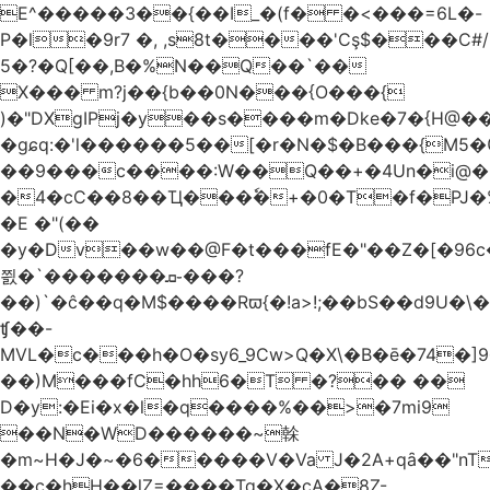
E^�����3��{��I_�(f� �<���=6L�-
P�l�9r7 �, ,s8t����'Cş$���C#/
5�?�Q[��,B�%N��Q��`��
X��� m?j��{b��0N���{O���{
)�"DXgIPj�y��s����m�Dke�7�{H@��
�gɕq:�'l������5��[�r�N�$�B���{M5
��9���c����:W��Q��+�4Un�i@�.
�4�cC��8��Ҵ���ٗ�+�0�T�f�PJ�
�E �"(��
�y�Dv��w��@F�t���fE�"��Z�[�96c�
쯼�`���� ���ܩ֊���?
��)`�ĉ��q�M$����Rϖ{�
!a>!;��bS��d9U�\�
ʧ��-
MVL�c���h�O�sy6_9Cw>Q�X\�B�ē�74�]
��)M���fC�hh6�T �?�� ��
D�y:�Ei�x�l�q����%��>�7mi9
��N�WD������~榦
�m~H�J�~�6�����V�Va J�2A+qȃ��"nT
��c�hH��lZ=����Tq�X�cA�8Z-