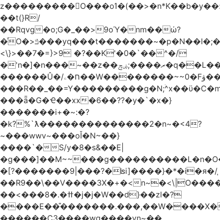
z���������O���oߗ�(��>�n*K��b�y��:^��NV�{����O~';w37z8�}
��t(}R/
��Rqvg�o;G�_��>9oΎ�nm��ώ?
�ͮO�>ݿ���yq���t�������~�p�N��I�;�68������b�f���'�ܟ�ks�f����f���`K�׼��{g=&G�+k�������������˻�����݇�������re6�o�^�~��=
<\}>��7�=}>9 �?��K'�0�`��^�/
�'n�]�n���~��z��ރ����;ۻݼ�q��L�����3�ڼx�8�ݿ���Y9�r�<]/
������Û�/ח�ۦ��W��������~~0�Fۋ���j���[���{�������Ҷ���/[��v��ެ�9����i�o�7����������_��3_�m�ۋ����
���R��_��=Y���������g�N;ۛ^x��ϋ�C�
���ǟ�G�Ҽ��xx�6��??�y�`�x�}
�������i+�~:�?
�k?%`ƛ��������������2�n~�<4?
~���wwv~���oǏ�N~��}
����`�S/y�8�s&��E|
�g���]��M~~���g����������L�n�O
�[?�������9|���?�ʪi]����}�*�i�я�/֧
��R9��\��V����3X�+�<n~�<\|O���
��<���8�.�ߚ�j�j�W��d}��zl�?
����E��̎�������.���,��W����X�ϼ�
������C3����wg����vn~��