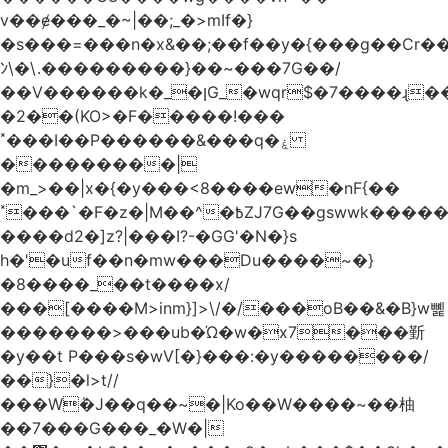
v��ɇ���_�~|��;_�>mIf�}
�s���=���n�x&��;��f��y�{���g��Cr��
ﾝ\�\.���������}��~���7G��/
��V������k�_�ןG_�wqr$�7����ɻ��-
�2��(KO>�F�����!���
˟���I��P������&���q�ۼ
���������|
�m_>��|x�{�y���<8����ew�nF{��
˟���`�F�z�|M��^�߿ZJ7G��gswwk������j��
����d2�]z?|���I?-�GG'�N�}s
h�'�uf��n�mw���Du����~�}
�8����_��t����x/
���[����M>inm}]>\/�/���oB��&�B}w뼱
�������>���ub�Ώ�w�x7���斳
�y��t P���s�wV[�}���:�y��������/
��}�l>t//
���Wٝ�J��q��~�|Ko��W����~��柚
��7���G���_�W�|