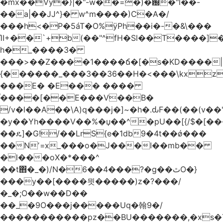
�mx��Vy�}|�"-w��=�)�԰�"l��-
��a|��JJ^}� w^m����)C�A�/
���h<�P�5áT�O%ӱPh��i�-�&\���
ΊI+��`+b(��"^fH�Sl��T����]
h�_����3�
���>��Z����1����ճ�[�s�KD����|
{������_���3��36��H�<���\kxz
���E� �E��� ����
֫����[��E���V��B�
/v�l��Α��\A)q���j�]~�h�.ԃF��(��(v��
�y��Yh����V��%�џ��^�pU��[{/$�[��
��ዴ]�G!/��LrS{e�1db9�4t��ǿ���
��Nʼ=x_���o�J���I��mb��
�l���oX�*���^
��t΋�_�)/N�6��4���?�g��ٿO�}
���y��[����믯�����)z�?���/
�_�;O��w��D��
��_�9O���j�����Uq�翰9�/
�����������pz��BU�������,�xs�T