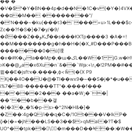
�� �
�V�$ˣ�Y�BN��4p�d��N�1C�v{�Y�)4VӾ
��ם�M�� ��������"/
�'N���~�ku{���t3�`��� =u>1L���$c
Zc��?f�S�]�7�y/�9/
�Ǿ���Z��وKڰ��s���KXTp����3 �A�=!
��M��������g�h��H�{�X_#D���P��
�������0�ύ[瑮
�x�#K�ڹIa��Mբ�,�ա�کL��W�1 jG.w�H\^8Z��n�]KUL{�z>7[n@A���<�M;_t�PwM;Ӝ��R�&����ki�j�����n0� u{�;j������Q��,�E2�t�Ӊ�/<�Qm�fo�/
≫K��@ږa�x6Xu�n`&��`Wթ:+\rᵧ�!2PM��#���=�>��ZTبrP�
뮒��E�jsftҡ�.����,ϕ<ޯw(�{X P9
Kj��4O��U�@�TI��wx9�~��S�j�*�u���[Eu��a)\��ݏ��X�&��~
i%7�88-������TT"�.����f���
�'���2��� ��a�Wݬ�`�|
��˶��b���갷
�)�3�_�%�p-s>�^2N�H&�]�
�Ȥ��:4g�Q/i��q֥�C�/1Ot���V�lkP�
ǭ�(�=�jh���LS��3��$>qMaI�?T�$
UO^��tpk�I�\�m���D��Ϟ��:�W���א��BwJ�].�B