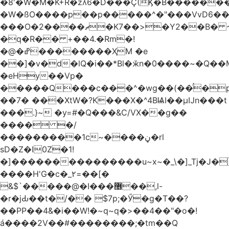
�8'�W�M�K+R�zʎ6�D���Ç(Ϗ�B������
�W�ßO����p��p�����^�"���VvD6�݁�
���O�2����ޗ�K7��>�Y2��B� ~$�ӵ�ã��m�dQp^�T�[� k�*h�
�q�R�� +��4.�Rm�!
�@�ߝ��������ҲM �e
̎��]�v�d�lQ�i��*Bl�ӂn�0����~�Q��
�eHy��Vp�
�����Q���c���^�wg��(��̈́�
��7� ���XtW�?K���X�^4BѨI��μĲn���t
���.}~ �y=#�Q���&C/VX��g��
���� �/
���������1c~����ڼ�rl
sD�Z�I0Z�1!
�]���������������u~x~�_\�]_Tj�J�
����H'G�c�_٢=��[�
&$`�����@�Ӏ���޶��,l-
�r�jԂ��t�/�� $7p;�Ӳ�g�T��?
��PP��4&�i��W!�~q~q�>��4��"�o�!
á����2V��#�� ������;�tm��Q