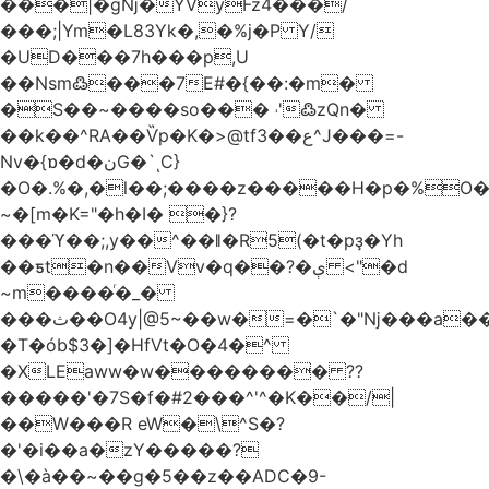
���|�gǋ�YVyFz4���/
���;|Ym�L83Yk�,�%j�P Y/
�UD���7h���p,U
��Nsm߷���7E#�{��:�m�
�S��~����so��� ˒'߷zQn�
��k��^RA��Ѷp�K�>@tf3��ع^J���=-
Nv�{ɒ�d�نG�`ͺC}
�O�.%�,�l��;����z�����H�p�%O�B
~�[m�K="�h�I� �}?
���ϓ��;,y��^��ǁ�R5(�t�pҙ�Υh
��ƽt�n��Vv�q��?�ې <"�d
~m����ͬ�_�
���ث��O4y|@5~��w�=�`�"ǋ���a��^�a�9՗Ϊ��=B<�cT
�T�ób$3�]�HfVt�O�4�^
�XLEaww�w�������� ??
�����'�7S�f�#2���^'^�K��/|
��W���R eW�\^S�?
�'�i��a�zY�����?
�\�à��~��g�5��z��ADC�9-