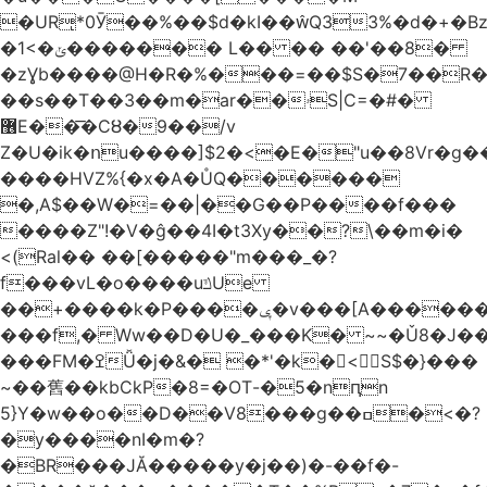
�URͅ*0Ӯ��%��$d�kI��Q33%�d�+�B
�1<�ݵ������� L�� �� ��'��8�
�zƔb����@H�R�%���=��$S�7��R�
��s��T��3��m�ar��ۥS|C=�#�
޶E��͞�CȢ�9��/v
Z�U�ik�ոu����]$2�<�E�"u��8Vr�g��EkW˽
����HVZ%{�x�A�ŮQ������
�,A$��W�=��|��G��P����f���
����Z"!�V�ĝ��4I�t3Xy��?\��m�i�
<(Ral�� ��[�����"m���_�?
f���vL�o����uݿUe
��+����k�P����ݷ�v���[A������v�.&��6������/
���f,� Ww��D�U�_���K� ~~�Ǔ8�J���
���FM�ߐǙ�j�&� �*'�k�𙑫<S$�}���
~��舊��kbCkP�8=�OT-�5�nԥn
5}Y�w��o��D��V8���g��ߛ�<�?
�y����nI�m�?
�BR���JĂ�����y�j��)�-��f�-