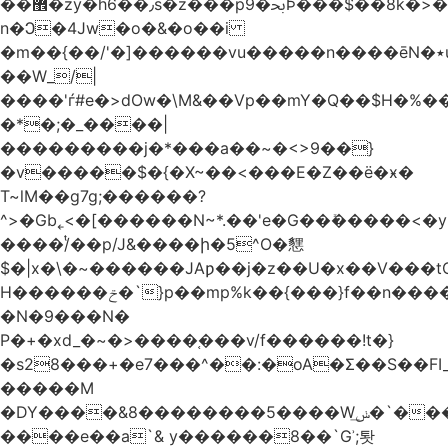
��޾�zy�h6��٫s�z���p9�ﲝϷ���$��8k�>�O���I�y�/O~���Eo>GË3�عr�Ͼ6wVg�/߭
n�Ͻ�4Jw�o�&�o��i
�m��{��/'�]������vu�����n����ēN�٭u�����o'�����w�^�Q���2�;U>��ʧ��
��W_/|
����'ѓ#e�>dOw�\M&��Vp��mY�Q��$H�%
�*�;�_����|
���������j�*���a��~�<>9��}
�v�����$�{�X~��<���E�Z��ё�ӿ�
T~lM��g7g;������?
^>�Gb˿<�[������N~*.��'e�G��ܺ�����<�y3
����/ͭ��p/J&����ի�5^O�㦟
$�|x�\�~������JAƿ��j�z��U�x��V���
H������ݗ�`}p��mp%k��{���}f��n����G{߿�_lz��=}
�N�9���N�
P�+�xd_�~�>����֚���v/f������!t�}
�s28���+�e7���^��:�oA�Σ��S��FI_
�����M
�DY����&8��������5����Wݭ͟�`����G�'ʭ����\N����.�W��w��ӫx>�~f�v&}
����e��a`& y������8��`Gʾ;퇏