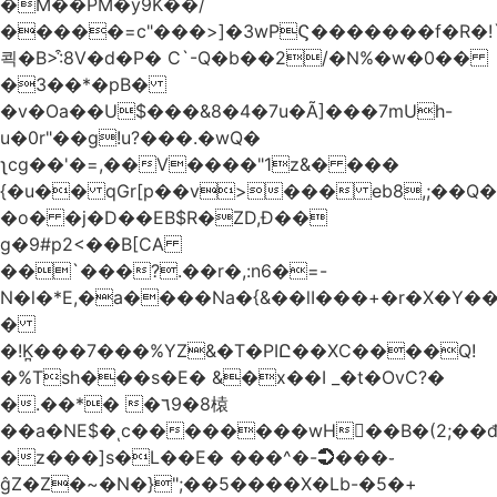
�M��PM�y9K��/
�����=c"���>]�3wPϚ�������f�R�!
쾩�B>:͒8V�d�P� C`-Q�b��2/�N%�w�0��
�3��*�pB�
�v�Oa��U$���&8�4�7u�Ã]���7mUh-
u�0r"��g!u?���.�wQ�
ʅcg��'�=,��V����"1z&� ���
{�u�� qGr[p��v>��� eb8,;��
�o� �j�D��EB$R�ZD,Ɖ��
g�9#p2<��B[CA
��`���?.��r
�,:n6�=-
N�l�*E,�a����Na�{&��lI���+�r�X�Y��_
�
�!K̪���7���%YZ&�T�PIԸ��XC����Q!
�%Tsh���s�E� &�x��I _�t�OvC?�
�.��*� �٦9�8榬
��a�NE$�ͺc��������wH��B�(2;��
�z���]s�L��E� ���^�-➲���֊
ĝZ�Z�~�N�}";��5����X�Lb-�5�+