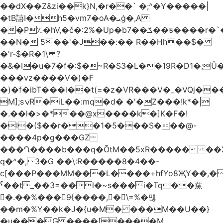
��dX��Z&zi��k}N,�r��` �;^�Y�����|
�tB譆I�h5�vm7�oA�ܝġ�,A
��P؉�hV,�č�:2%�Up�bݎ��7��ƽ����r�`��bn<1g�(h�ى!
��N� 5��'�J��:�� R��Hh��$�
�'r-$�R�1\ ?
�&�I�u�7�f�:$�~R�S3�L��19R�D1�;Û�
���vz����V�)�F
�)�f�ibT���l��t(=�z�VR���V�_�VQj�
M];sݍR�iL��:mq�d� �'�Z���!k*�|
�.��l�>�*��@x����k�]K�F�!
�I�($��r��1�5���S���@-
����4p�g���GZ
���Ղ����b���q�ÕtM��5xR����� ��X
q�^�,3�G ��\:R�����8�4��-
c[���P���MM���L����+hfYo8ҖY��,�
ˁ��t_��3=��l�~s���i�Tq��䵤
�.��%��� 9{����, �\=%�먢
��m�%Y��k�J�{u�M� ���M��U��}
�u���G ����[����M