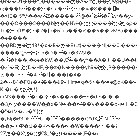
�r��D1���"_�������A�h'��wg��-
n;���$����C#�o�%�S���㉝x-
�٩{E� 5ʺV:��wZ�����,@�o�wr��y-
���C���2���bj��N\ϟ�����<k@�
Ta�c[R*��7�[c�5}+s��́�%��5��.zM8a
�e��߫��
��RD�48*�օ�B��E)Lt)����N[��0;��
����ॄB b�D��n�8Wڎ!�
��h��]�oe�kW)��,C��γ*��A�,t_��U��tב� _�C�Mh����ۥ�l5�Ğ#/
�ޤ`�EҴ�HϜ,��z�N����yh9�Р��҆����w`ۆ��]V�r
옺�� v�4�1[� ��{�4�"
2�84�FQs����&$Hmq�5>��e@dK����"
Ҝ �uj�*}
mN3����b�o�>��w��:�dlS� � �
�3,y����W�̳�x�N����V����oԿH�
�"�rM�ف�%}
�/BIj�63OEU`������Q*dX_NZ
��;P�:J��K����W���� ��?
2Z��X�;K'$_"�(����[F��/