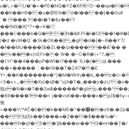
u�\,=�U�'�+�PE�NQ�YZ�6FR3~��ԛe��
��K��H9�!�u�@!EN� d�I��'��]��0u#
`� ��� ��l�T�&z��
��fMҲ�9[*7+�=K�
݆������b�Q��|N�&#.P(�i�Օ��1�#
)�d �vW�Q`�3k�OӃ��]_�g�d�]�~B��YT/
�f��MU����[&�ZL��/p������&˚�� �
�v���x)nEFn�� W� �~C�R�\+^ـ7�
�('H^��4���pP�W!�r?���`6J�{�.qL���
��+�����`: ��h9��T�Z4!7� �E
Y=,��K������e�^]�M�WnԦ��b_��z�{>�c'�����I!S��O,h
>5�x+._��Xs[�sB�ˇ\qX�T�_���z�zU7�x�
蚀z�N�n�T��3w&�����P�gbp,���^��
�69����1h��n`j��vsK��v���x� p}$�hұ~
쨎
=���Y/*#Č�[��k��ME�^��׸��z6�;�2p�"��f�3mn�Y�Y�
�� Щfjk��ܗ���9�Z���$���1u�ʳ-
���h�qf�5��Ȝ&���er��"3�nH��Ț�/