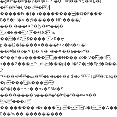
�g*��)�Y�A)~?-�U{T��5�B�!
���(jM�2�J|
�����Fo�{�o���������Q�F���-
B�8��y �@����� NP,����/
���I���("�[y���j�
Z�E��4�+QCm/
���AZ$����'>R�ᡎ
pl��!2�i����A����<���
��ǽ�x�1;!� V�_����a�� �!
�*��Y�o����� ��N���ԧS� V��"!
ԇ���Z���"nU���p[�J�\Z��9�Q��A
,?
*��V�ᯅ��E�s�F�ﹸ<�$_9Tp�:'beq�Mfcn�oj�n��,�>N4�S+b���p1&}&�|
�p���%���i!
�R�[���:�ox�98M�S
��������h���#�'�|�"����
w���a
��i������c�c���p�N�I;�W�
��'w�� ���������