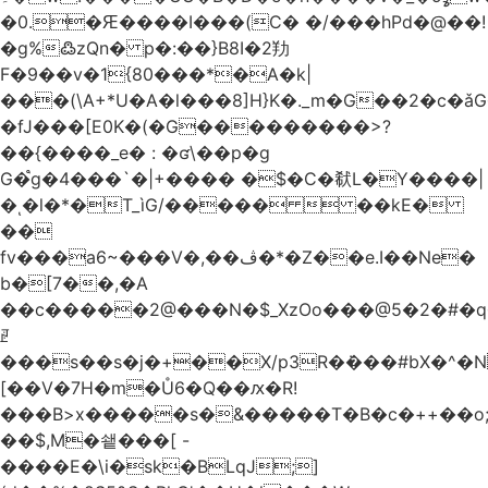
�0.�Ԙ����I���(C� �/���hPd�@��!
�g%߷zQn� p�:��}B8I�2劷
F�9��v�1{80���*�A�k|
���(\A+*U�A�l���8]H}K�._m�G��2�c
�fJ���[E0K�(�G���������>?
��{����_e� : �ʛ\��p�g
G�֩g�4���`�|+���� �$�C�㹷L�Y����|
�ͺ�l�*�T_ìG/�����  ��kE�
��
fv���a6~���V�,��ڤ�*�Z��e.I��Ne�
b�[7��,�A
�
�c�����2@���N�$_XzOo���@5�2�#�q�
ꏣ
���s��s�j�+��X/p3R�ܿ���#bX�^�N 
[��V�7H�m�Ů6�Q��ԕ�R!
���B>x�����s�&�����T�B�c�++��o;�ݸƬ^դ��J�a�I���7�f��F'���߭�ޒ���<���Z��
��$,M�쇝���[ -
����E�\i�sk�BLqJ;]