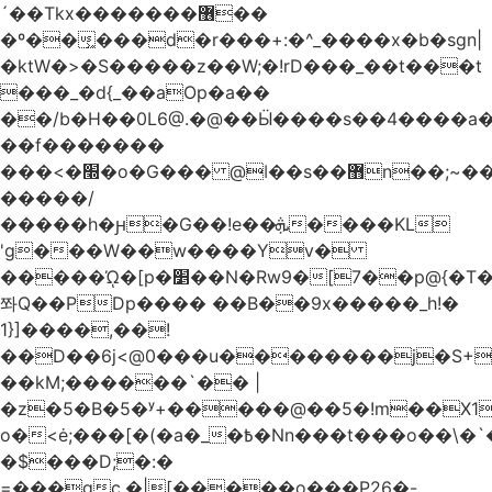
´��Tkx�������޶��
�º��͖���d�r���+:�^_����x�b�sgn|
�ktW�>�S�����z��W;�!rD���_��t���t
���_�d{_��aOp�a��
��/b�H��0L6@.�@��Ӹ����s��4����
��f�������
���<�׭�o�G��� @ǀ��s��޻n��;~��3R�˿�^r���iV��I $������#�Lы�����d�����E}
�����/
�����h�ԩ�G��!e��ܞ����KL
'g���W��w����Yv�
�����ᾨ�[p�׵��N�Rw9�[7��p@{�T��o�P"�t�U<y�
쫘Q��PDp���� ��B��9x�����_h!�
1}]����,��!
��D��6j<@0���u��������j�S+��
��kM;������`�� |
�z�5�B�5�ʸ+�����@��5�!m��X1��ߋ%��
o�<ė;���[�(�a�_�߿�Nn���t���o��\�`�,;E�,��1&�G
�$���D;�:�
=���gc.�|[�����ο���P26�-