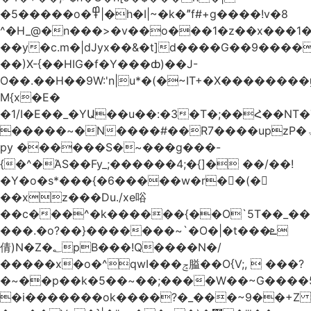
�5�����o�߾|�h�I|~�k�ˮf#+g����!v�8
^�H_@�n���>�v��o���1�z��x���1�
��y�c.m�|dJyx��&�t]d����G��9����
��)X-{��HIG�f�Y���ȸ)��J-
O��.��H��9W:'n|u*�(�~IT+�X������
M{x�E�
�1/I�E��_�YԱ��u��:�3�T�;��Հ��NT
�����~�N����#��R7����upzP�ۃt{�!g����9
py ������S�~���g���-
{�^�ΆS��Fy_;������4;�{]� ��/��!
�Y�o�s*���{�6�����w�r��ٌ(�
��xz���Du./xe唂
��c���^�k������{��O`5T��_��
���.�o?��}�������~`�O�|�t���ܧ
倩)N�Z�؂pB���!Q����N�/
�����x�o�^qwI���ݘ膉��O{V;,  ���?
�~��p��k�5��~��;����W��~G����
�i�������ok����?�_���~9��+Z