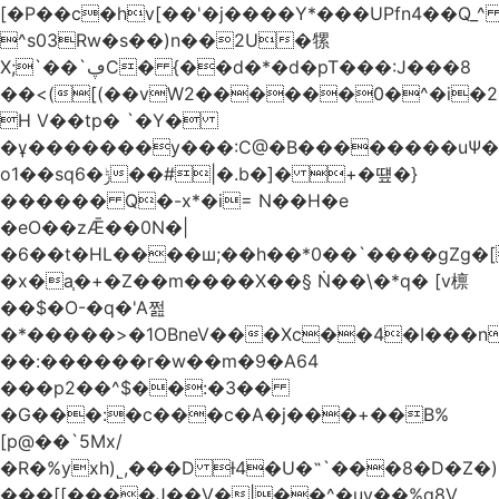
[�P��c�hv[��'�j����Y*���UPfn4��Q_
^s03Rw�s��)n��2U�㹎
X;`��`ڥC� {��d�*�d�pT���:J���8
��<([(��vW2������0�^�i
H V��tp� `�Y�
�ұ�������y���:C@�B��������uѰ��
o1��sq6�ݱ��#|�.b�]� +�떞�}
������ Q�-x*�i= N��H�e
�eO��zǢ��0N�|
�6��t�HL����ш;��h��
*0��`����gZg�[
�x�a֧�+�Z��m����X��§ Ṅ��\�*q� [v檩
��$�O-�q�'A쩚
�*�����>�1OBneV���Xc��4�I���n
��:������r�w��m�9�A64
���p2��^$��:�3��
�G���:�c���c�A�j���+��B%
[p@��`5Mx/
�R�%yxh)˾,���D ƚ4�U�˵`���8�D�Z
���[[����J��V�|��^�uy��%g8V