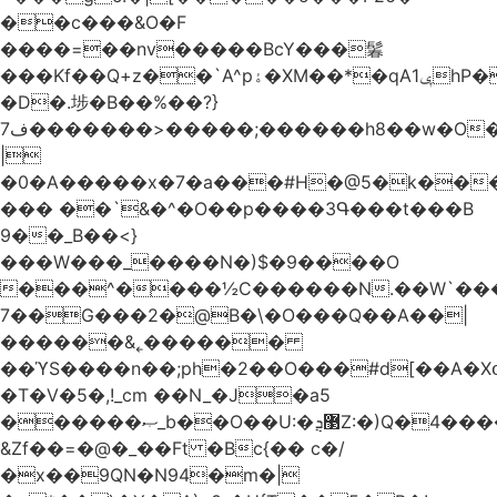
��c���&O�F
����=��nv�����BcY���鬊
���Kf��Q+z��`A^pۀ�XM��*�qAݷ1hP��G�����YU�Xa��]��^
�D�.埗�B��%��?}
ف7�������>�����;������h8��w�O����էW������������{�g����y�
|
�0�A�����x�7�a���#H�@5�k��
��� ��`&�^�O��p����3Գ���t���B
9��_B��<}
���W���_����N�)$�9����O
���^����½C������N.��W`���
7��G���2�@B�\�O���Q��A��|
������&˿������
��ϓS����n��;ph�2��O���#d[��A�
�T�V�5�,!_cm ��N_�J�a5
������ޞ_b��O��U:�޳ܯZ:�)Q�4�������
&Zf��=�@�_��Ft �Bc{�� c�/
�x��9QN�N94�m�|