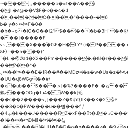
~���-]ۅ�����b�=t��A��/
�jI.�s@��V$F�<��c�ަJ
���)��C����"����-�6
b�Iy�>F�0�
�h�~o�lC�O��ɫ2"$�����b�3H`��Ϗ
���]�����F
v~,���Χ���֠�0:E�H�LY*r)�P����
&F}=��5���)^
`�L.�@Øad�X2��Pm�������.�&ľ�r���Ԭ
��?��*�
ؠ�����E�1R��#��Mǲ�a�w�Ua�z�.�SU�S��p���ǯ��yaa��Я�}
�UU�վ8WGg��#/
�x�ub��&���.>]�%7����F�-�z/ ��
鶫z���OOg�fu4�W��k[㻈
��s��2����<,Ʈ���Z�&փt{˥lK��K�2@P
��3�c�PW����u��빨���f /
�ݑ4�k���J�����FZ�xF��􊛣t�J�ߏC���yj�
�l���DMȁ���ߩ}
�۔w.����UU�B�D�o�n����v�_�9ߩw�����-!z0>' [�)Ս���g2�b�e)&tb�����":�c�\��%�������{����V��.�:��lbL"݊"3���h�Ĥ��W��5{ƚ` 1��8