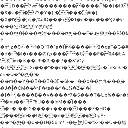
�ۡzD��7w��������������{�l9
�&�J��\7?�Y�) ���� @�}
�X�חr�]nj�,%#IQ���<�1�q��u���Ϡ2�γ!
���7O;mm
����j�������rj���F�u!j��R{�Mb�n�r�
ꍚ
�n*jz�9�f�O`R�1a�Ĥ�ަ���(�qaF�G
�d��I�(���@)\x����U��F�&4�ȽA
\$ՠ�%��U9�#}�� /��&"\Cy
�UC3\���"��c)��� +�`nKcS
є=�Q�f� �'�
��m��Y��
񢫫���3�6k�=��o�� %���̻�|
�J�|�CM��F�tѕ��^�J%�Z�'�|
�]�j����B��v����*7�S���T�Up%��r�
�=u�� "δU���!nM��̅]���
�z�f��f2����<���i�l���Z�HO�
���m��U��n�9�@0gӮ-
��#�� �d��U�56;m* -�lĬÔ�tX<��U��媅