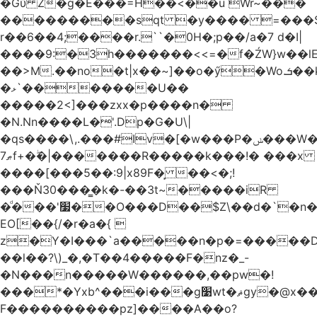
�Gύ Z�g�E���=H��<��u Wr~���
���������sqt �y���� =���
r��6��4;����r.``�0H�;p��/a�7 d�I|
����9:�3h�������<<=�f�ŹW}w��lEWק'�u�].Qs@�K�H&�v ����
��>M.��no�t|x��~]��o�ӳ�Wo.ܭ��k���~q��t��x¯��oN�+@W��s|
�ޅ`�������U��
�����2<]���zxx�p����n�
�N.Nn����L�'.Dp�G�U\|
�qs����\,.���#Iv�[�w���P�ݭ���W�[�����o/
ޠ7f+�ۖ�|�������R�����k���!� ���x
����[���5��:9|x89F�̙ ��<�;!
���Ň30���͇�k�-��3t~�����iR
�ͩ���'׷��O���D��$Z\��d�`�n�
EO[��{/�r�a�{ 
z�Y�I���`a�����n�p�=�����D�g������w�
��l��?\)_�,�T��͏4�����F�nz�_-
�N���n�����W������,��pw�!
���*�Yxb^���i���g׹wt�ޘgy�@x������ؽ>˶!
F����������pz]����A��o?