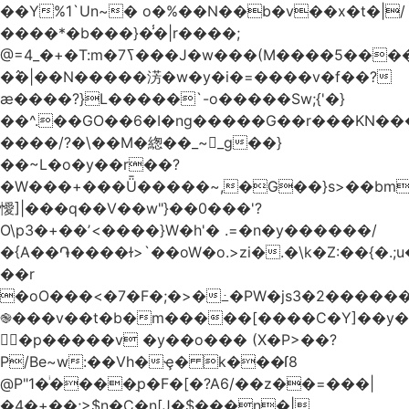
��Y%1`Un~� o�%��N��b�v��x�t�|/
����*�b���}�̾�|r����;
�߮�|��N�����淓�w�y�i�=����v�f��?
ӕ����?}L�����`-o�����Sw;{'�}
��^.��GO��6�I�ng�����G��r���KN��
����/?�\��M�緫��_~_g��}
��~L�o�y��r��?
�W���+���Ǖ�����~,�G��}s>��bm
懓]|���q��V��w"}��0���'?
O\p3�+��ʼ<����}W�h'� .=�n�y������/
�{A��֏����ɫ>`��oW�o.>zi�.�\k�Z:��{�.;u�����N
��r
�oO���<
�7�F�;�>�߸�PW�js3�2�����
֎���v��t�b�m�����[����C�Y]��y�
㛯ٍ�p�����v �y��o��� (X�P>��?
P/Be~w:��Vh�ҿ� k���ſ8
@P"1�ͥ����ַp�F�[�?A6/��z��=���|
�4�+��;>$n�C�n[J�$���n�|