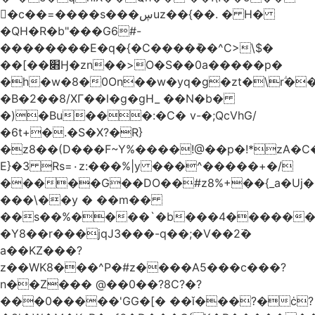
󥢦�c��=����s���ڛuz��{��. � H�
�QH�R�b"���G6#-
��������E�q�{�C����݊��^C>\$�
��[��׋Ӈ�zn��>O�S��0a�����p�
�h�w�8�0On��w�yq�g�zt�\rؖ�
�B�2��8/XГ��l�g�gH_ ��N�b�
�)�Bu���:�C� v-�;QcVhG/
�6t+�.�S�X?�R}
�z
8��(D���F~Y%����!@��p�!*zA�
E}�3 Rs=۰z:���%|y ���^�����+�/
�����G��DO��#z8%+��{_a�Uj�
���\��y � ��m��
��s��%����`�b���4������
�Y8��r���jqJ3���-q��;�V��2߳�
a��KZ���?
z��WK8���^P�#z����A5���c���?
n��Z��� @��0��?8C?�?
���0�����'GG�[� ��ǐ���?�ċ?