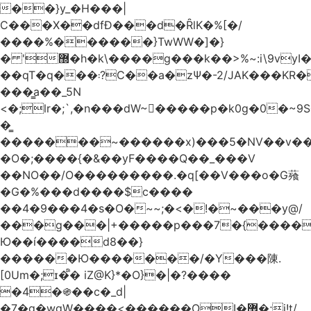
��}y_�H���|
C���X��dfÐ���d�ȒlK�%[�/
����%������}TwWW�]�}
� '޽�h�k\����g���k��>%~:i\9vyI��[P�n.�.�5�Y6I�>|s�N�v8��N<�0�|p��)b��Cz)�|
��qT�q���܃?C��a�zΨ�-2/JAK���KR��Oz�y/
���̳a��_5N
<�;lr�;`,�n���dW~�ٍ����p�k0g�0�~9S�2.�i�'^ڰ�F��i��
�͇
�������~������x)���5�NV��v��h��t0L�e2��A���ۏifg��h�Q��`H�����~���^v�^2�Z���ۧ�
�O�;����{�&��yF����Q��_���V
��NO��/O���������.�q[��V���o�G薞
�G�%���d����$c����
��4�9���4�s�O�~~;�<�!�~���y@/
���g���|+
�����p���7�{������
Ю��í����d8��}
������Ю�������/�Y���陳.
[0Um�;ɪ�᩺� iZ@K}*�O}�|�?����
�4�֍��c�_d|
�7�g�wgW����<������OI�޿�;j!t/