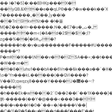
�� I�?�5]�:��B}HKp���X�
��yQB.&Xt��e��qLPϴ��:7�w���k��՛X
7�������_���,|y��Ι�
��Tn Gkv%t�� �!�플
M[�Z���H>������.N�_�E7�u�_ٺ�_
����/��m<{�&�d�2$�$�
;(?
zg��%��|�ڀ#6�?
�����h�:�v�ш�������F�����#U����a
����*?
P�mK�!K��\N��v�f�Z5A��=;��t���
�W��:m�
�l�8�uhʊ1���bA��6Vn��&k���a��`�X���L��
\o�'Yn���kL�����(��QVi����?
V��}D;qwqzӽ8����Y����J�޺��~:?
����}
�h���Ek�w���2`O��2��l`��1X����]�
쁡-�����(��Y�@���<���3��
��i�ч���H�0�`��=�/����V��|
�C�1(�R�$��u���d���f���F'��t