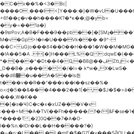
�C�x��%�<3�Bc|
����Oˎ���l<]Y���:�]�W�vU�U���
+6f��ç�v��h����K?�*κ��;@�y
b=
�y�=��1a�}
�ש9Pov;A�B�F���9��pb��]�[SMɻ���1v-
M�v�Gp>!�n�U���Vk��� �9^-
��C=uGjo���84��0��H���1�W��M�MG�
�!A��5�Aہ[�]H���L%�Q :dqwE�(���q��X�.bc�1d��\��#X�4��W�� Ldg
*�:[���^�Dt��4�Q,�B8@��ڦZן,מ<�oJ���ލ:�#���YLmh�Y?
_D��B� ,e�����/�l=� k*w�_X�LwS�
��d6׸�u��A�5ׅ��Is췬
t���v��R��"���x��I��sz��%�
o<ɖ�5��&���4���2��1[�,�$J�$�>ä�
���,W�K��
�[�s�Ҹ}C�c�x�xUZ���V�x
:���+M�A�TV{��Fh�����/f�/|&F�
se�
*����T ,�2]0Q��7�A�O-
I��%n.�IOr��L��H�����?�}
�~�o:�L��,�L�mE�$�G7[�y���SӚOLi