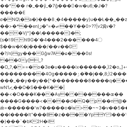
��^�� r�_��ӯ_�7ǧ����ٕw�u6;�J�?
�����E
σ�NQ\�a�)���8ˎ�4�����y}u��Ƚ��_��
��>�*��en)ڒ�"=�ᯠ��Y��0>??|v2Ԭv�?
��ܹ�Vj^]��\�����}�;
{s�!:9Ihl9G�'�4���2������4〇
$��w�K�j����/��v��D
�?/n}gy���Gǧw7A�ɕ���0s!
��0y[_?
�O_?,�==�o�3e�u����ix������,}2�o_]+�
���������4Og�����ۯ��ۙ�j��,8;}2����J��h��j���p}k*�^�|
���_��y��y��[^��������8����q���
wN1ޗ_��O�S���K� �|
��<�O���K���Aγ� ������ɶ��
����G����<����d�Q� p��n@�1�
ǽ=������'w7�����o�͛w>�~~3�v��5
��l����It"���B�z����YpY l���'�
�)���`�bK2H�i!