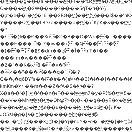
����ğ���a,�����T��%Re�7�ۑ�f�reQ�00!h����îNtr����� ��G�A�֓���Q�`�k��բ�^=n4�à��r[Y
Q�����2W����?����5qT�ר�Y{/
�;#�e�҆�"��16"��2BG������î$��'nKX
Y����Q��L8rGo����b��\`KpK�&���
�?
�\.�@��Ð��Xn�Ͽ�8��O�Wb��+����B
���H��� Ũ� Z�iw��+{�Q��]�!
�)�� �§$�dm��ڮ�Ĭ�mT�t��
���]m�w�������
�Z�"��К�x}:��v�?
�<��"������q�`�I?
Q��,�q6DY"a��I7�#��)e��3(�I��]��F��
kmKm� ��m���Z�fA�$���?
X�a��'�[i�'��n�ɾF���m7�y�Ҏ(%� =5�'
��V��MN��Qb@7>�;�<��g��yE�x�
F��n�@�.s��u����_�bb�]\ K�
JO5ƛI�ɡ�]٩��������r�㖭
��L�L���X; t�]�Yj�ndY�Fo�T��]�F
�˦4���X�ϕ=D�P�;z>���������K�M�