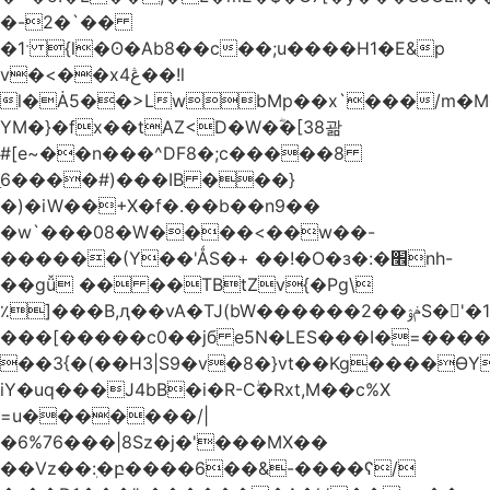
�-2�`��
�1ˑ {l�ʘ�Ab8��c��;u����H1�E&p
v�<��xڠ4��!l
l�Ȧ5��>LwbMp��x`���/m�M
YM�}�fx��tAZ<D�W�ؓ�[38괆
#[e~��n�
��^DF8�;c�����8
ַ6����#)���IB ���}
�)�iW��+X�f�.��b��n9��
�w`���08�W����<��w��-
������(Y��'ǺS�+ ��!�O�з�:�׮nh-
��gǚ �� ��TBtZv{�Pg\
٪]���B,ԯ��vA�TJ(bW������ݥۉ��2S�'�1�^c�Rs��l�0���צ�
���[�����c0��jб e5N�LES���I�=���
��3{�(��H3|S9�v�8�}vt��Kg����ӨY
iY�uq���J4bB�i�R-Cۖ�Rxt,M��c%X
=u�������/|
�6%76���|8Sz�j�'���MX��
��Vz��ٖ:�բ����6��&-����ʕ/