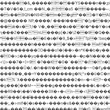
������&˿������ ��ϓS����n��;p
�T�V�5�,!_cm ��N_�J�a5 ������ޞ_b��O��U:�޳ܯZ:�)Q�4������� &Zf��=�@�_��Ft �Bc{�� c�/
�x��9QN�N94�m�|�g*��)�Y�A
�@����� NP,����/ ���I���("�[y��
��ǽ�x�1;!� V�_����a�� �!�*��Y�
ԇ���Z���"nU���p[�J�\Z��9�Q��A�
*��V�ᯅ��E�s�F�ﹸ<�$_9Tp�:'beq�Mfcn�oj�n��,�>N4�S+b���p1&}&�|�p���%���i!�R�[���:�ox�98M�S
��������h���#�'�|�"���� w�
z���������O���oߗ�(��>�n*K��b�y��:^��NV�{����O~';w37z8�}��t(}R/��Rqvg�o;G�_��>9oΎ�nm��ώ?
�ͮO�>ݿ���yq���t�������~�p�N��I�;�68������b�f���'�ܟ�ks�f����f���`K�׼��{g=&G�+k�������������˻�����݇�������re6�o�^�~��=
<\}>��7�=}>9 �?��K'�0�`��^�/�'n�]�n���~��z��ރ����;ۻݼ�q��L�
������Û�/ח�ۦ��W��������~~0�Fۋ���j���[���{�������Ҷ���/[��v��ެ�9����i�o�7����������_��3_�m�ۋ����
���R��_��=Y���������g�N;ۛ^x��ϋ�C�
�k?%`ƛ��������������2�n~�<4?~���
�g���]��M~~���g����������L�n�O�?�
��R9��\��V����3X�+�<n~�<\|O�������w��f�
����E��̎�������.���,��W����X�ϼ��
��;_�>mIf�} �s���=���n�x&��;��f��y�
��~���7G��/��V������k�_�ןG_�wqr$�7����ɻ��-�2��(KO>�F�����!���˟���I��P������&���q�ۼ