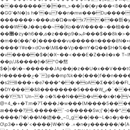
���������|�m_>��|x�{�y���<8����ew�nF{��˟���`�F�z
�GG'�N�}s h�'�uf��n�mw���Du����
�������>���ub�Ώ�w�x7���斳�y��
���Wٝ�J��q��~�|Ko��W����~��柚��
��޾�zy�h6��٫s�z���p9�ﲝϷ���$��8k�>�O���I�y�/O~���Eo>GË3�عr�Ͼ6wVg�/߭n�Ͻ�4Jw�o�&�o��i
�m��{��/'�]������vu�����n����ēN�٭u�����o'�����w�^�Q���2�;U>��ʧ�� ��W_/|
����'ѓ#e�>dOw�\M&��Vp��mY�Q��$H�%
�v�����$�{�X~��<���E�Z��ё�ӿ� T~lM�
��p/J&����ի�5^O�㦟
$�|x�\�~������JAƿ��j�z��U�x��V���
H������ݗ�`}p��mp%k��{���}f��n����G{߿�_lz��=}�N�9���N� P�+�xd_�~�>����֚���v/f������!t�}
�s28���+�e7���^��:�oA�Σ��S��FI
�DY����&8��������5����Wݭ͟�`����G�'ʭ����\N����.�W��w��ӫx>�~f�v&}����e��a`& y������8��`Gʾ;퇏
��Y%1`Un~� o�%��N��b�v��x�t�|/
ӕ����?}L�����`-o�����Sw;{'�}��^.
����/?�\��M�緫��_~_g��}��~L�o�y�
O\p3�+��ʼ<����}W�h'� .=�n�y������/�{A��֏���