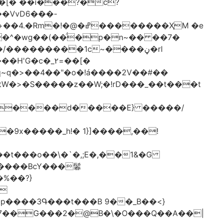
[� ��ǐ���?�ċ?
vD6�݁��-
�^�wg��(��̈́�p�n~�� ��7�
/���������1c~����ڼ�rl
�c�_٢=��[�
�����BcY���鬊
���3Գ���t���B 9��_B��<}
7��G���2�@B�\�O���Q��A��|