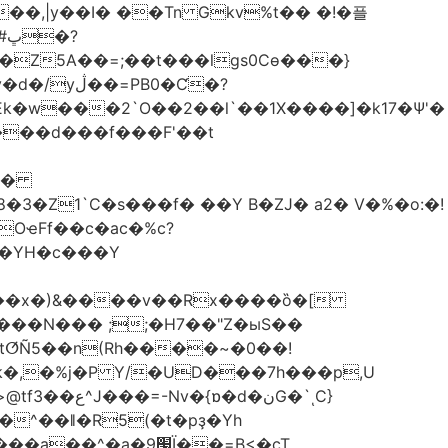
��,|y��Ι� ��Tn Gkv%t�� �!�플
Z5A��=;��t���lgs0Cѳ���}
B0�Ƈ�?
���d���f���F'��t
OҽFf��c�ac�%c?
��YH�c���Y
8��x�)&����v��Rx����ȍ�[
k�,�%j�P Y/�UD���7h���p,U
�نG�`ͺC}
�^��ǁ�R5(�t�pҙ�Υh