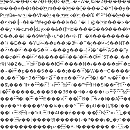
�oO���<
�7�F�;�>�߸�PW�js3�2�����
֎���v��t�b�m�����[����C�Y]��y��
P/Be~w:��Vh�ҿ� k���ſ8 @P"1�ͥ��
�h�I|~�k�ˮf#+g����!v�8 ^�H_@�n���
��y�c.m�|dJyx��&�t]d����G��9����
O��.��H��9W:'n|u*�(�~IT+�X������
�1/I�E��_�YԱ��u��:�3�T�;��Հ��NT�T��
������S�~���g���-{�^�ΆS��Fy_;
��c���^�k������{��O`5T��_��
倩)N�Z�؂pB���!Q����N�/�����x�o�^qwI���ݘ膉��O{V;,  ���?
�~��p��k�5��~��;����W��~G����
�_���~9��+Z �mx��Vy�}|�"-w��=
�&\��� ΊI+��`+b(��"^fH�Sl��
{������_���3��36��H�<���\kxz
֫����[��E���V��B� /v�l��Α��\
�y��Yh����V��%�џ��^�pU��[{/$�[��
��LrS{e�1db9�4t��ǿ��� ��Nʼ=x_
���y��[����믯�����)z�?���/�_�;O�
�����������pz��BU�������,�xs�T