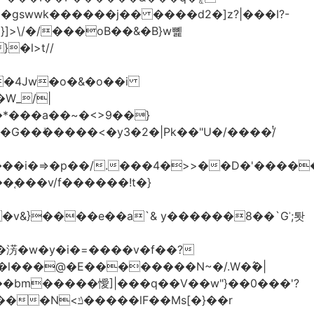
>\/�/���oB��&�B}w뼱
�l>t//
�*���a��~�<>9��}
G��ܺ�����<�y3�2�|Pk��"U�/����/ͭ
��i�=>�p��/.���4�>>��D�'�����
�淓�w�y�i�=����v�f��?
�l���@�E��������N~�/.W�߮�|
�bm�����懓]|���q��V��w"}��0���'?
lF��Ms[�}��r