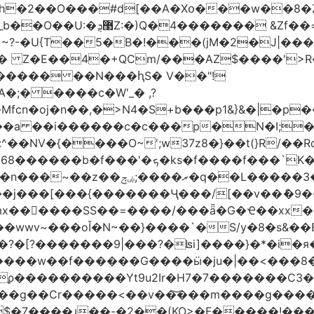
h�2��O���#d[��A�Xօ���w��8�
)~?-�U{T��5�B�!���(jM�2�J|�
�j� Z�E��4�+QCm/���AZ$����'>
o����� ��N���ԧS� V��"!
;� ����c�W'_� ,?
��a ��i������c�c���p�N�I;
����3�ڼx�8�ݿ���Y9�r�<]/
mx������SS��=����/���ǟ�G�Ҽ��xx�6
wwv~���oǏ�N~��}����`�S/y�8�s&��E
[?�������9|���?�ʪi]����}�*�i�я�
�����G����ӹ�ju�|��<���8�.�ߚ�j�j�W��d}��zl
��������Yt9u2Ir�H7�7� ������C3���
{���g��Cr�����<��v��͝���m����g���