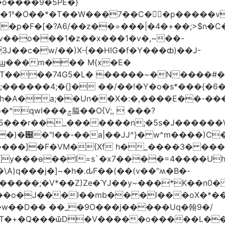
�o����9�5PE�}
1ˢ�O��*�T��W���7��C�㛯ٍ�p�����v 
��ַp�F�[�?A6/��z��=���|�4�+��;>$n�C
>�v��o���1�z��x���1�v�,~��-
3J��c�w/��)X-{��HIG�f�Y���ȸ)��J-
��ϣ���m��� M{x�E�
��74G5�L� �����~�N����#��R7����upz
������4;�{]� ��/��!�Y�o�s*���{�6
h�A�a;��Un��X�:�,����E��-���.
5���r��_�������n;�5s�J������
�)�԰�"l��-��a|��JJ^}� w^m����)C�
T����]�F�VM�{Xf h�_����3� �
y���ѳ��l=s`�x7����=4����U
A)q���j�]~�h�.ԃF��(��(v��"ʍ�B�-
�����;�V*��Z)Ze�ΎJ��y~���*K��n0
���o�J���I��mb�� �l���oX�*���^
�w��D�� ��_�9O���j�����Uq�翰9�/
�+�Q���ѿD�V��ܿ���o�����L��>�