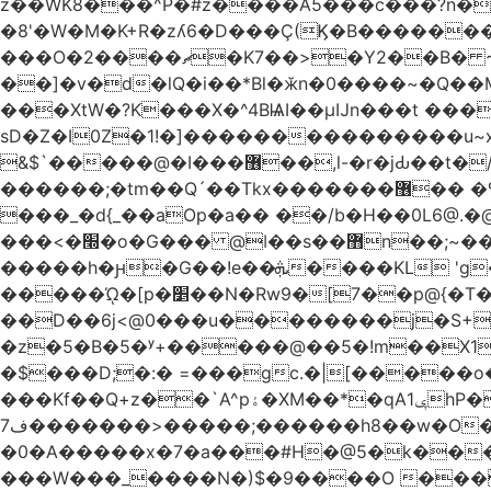
z��WK8���^P�#z����A5���c���?n�
�8'�W�M�K+R�zʎ6�D���Ç(Ϗ�B�������
���O�2����ޗ�K7��>�Y2��B� ~$�ӵ�ã��m�dQp^�T�[� k�*h� �q�R�� +��4.�Rm�!�@�ߝ��������ҲM �e
̎��]�v�d�lQ�i��*Bl�ӂn�0����~�Q�
���XtW�?K���X�^4BѨI��μĲn���t ���
sD�Z�I0Z�1!�]���������������u~x~�_
&$`�����@�Ӏ���޶��,l-�r�jԂ��t�/�� $7p;�Ӳ�g�T��?��PP��4&�i��W!�~q~q�>��4��"�o�!á����2V��#��
������;�tm��Q´��Tkx�������޶�� �º��͖���d�r���+:�^_����x�b�sgn|�ktW�>�S�����z��W;�!rD���_��t���t
���_�d{_��aOp�a�� ��/b�H��0L6@
���<�׭�o�G��� @ǀ��s��޻n��;~��3R�˿�^r���iV��I $������#�Lы�����d�����E} �����/
�����h�ԩ�G��!e��ܞ����KL 'g���W��w����Yv�
�����ᾨ�[p�׵��N�Rw9�[7��p@{�T��o�P"�t�U<y�쫘Q��PDp���� ��B��9x�����_h!� 1}]����,��!
��D��6j<@0���u��������j�S+��ڎ�|��kM;������`�
�z�5�B�5�ʸ+�����@��5�!m��X1��ߋ%���l|-o�<ė;���[�(�a�_�߿�Nn���t���o��\�`�,;E
�$���D;�:� =���gc.�|[�����
���Kf��Q+z��`A^pۀ�XM��*�qAݷ1hP��G�����YU�Xa��]��^ �D�.埗�B��%��?}
ف7�������>�����;������h8��w�O����էW������������{�g����y� |
�0�A�����x�7�a���#H�@5�k����
���W���_����N�)$�9����O ���