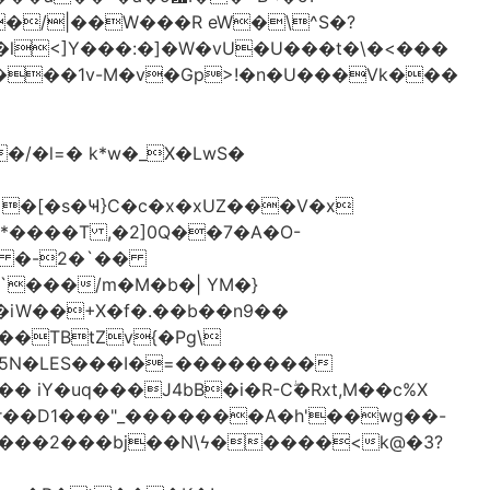
�/|��W���R eW�\^S�?
l<]Y���:�]�W�vU�U���t�\�<���
 �[�s�Ҹ}C�c�x�xUZ���V�x
-*����T ,�2]0Q��7�A�O-
�# �-2�`��
�iW��+X�f�.��b��n9��
 iY�uq���J4bB�i�R-Cۖ�Rxt,M��c%X
�r��D1���"_�������A�h'��wg��-