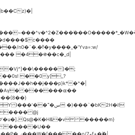
���d����$c����
/n0�`�.�֜f�y����_�'Yva=:w/
���� �4�֍��c�_d|
��0s! ��0y[_?
��{8��}
 �)���`�bK2H�i!
S���� @j
ޠf+�ۖ�|