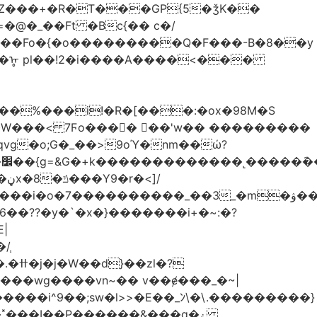
Z���+�R�T���GP{5�ǯK��
����Fo�{�o���������Q�F���-B�8��y
R�ᡎ pl��!2�i����A����<���
�W���
< 7Ϝo���� ��'w�� ���������
��??�y�`�x�}�������i+�~:�?
|
/֧
�?
�wg����vn~�� v��ɇ���_�~|
�����i^9��;sw�l>>�E��_ﾝ\�\.���������}