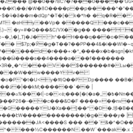
�Z��� @��0��?8C?�?���0�����'GG�
��Ƙ\��/�W�ßO����p��p�����^�"���V
�MT �eHy��Vp� �����Q���c��
.}~ �y=#�Q���&C/VX��g�� ���� �
\�]_Tj�J� h^��H���q���o�!����H'G
.�@��Ӹ����s��4����a� ��f�������
� |
�,��1&�G
ο���P26�-��c���&O�F ����=��nv
�����JA<����S ��� ��`&�^�O��p�
^����½C������N.��W`���ak�.x 