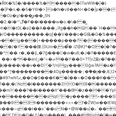
�ȒlK�%[�/����%������}TwWW�]�}
�o.�\�! �͇
��O�����*_�W�߳��Ӌ��S�kg����ϝ$��N����{�?
NO��/O���������.�q[��V���o�G薞�G�%
/���g���|+
�����p���7�{�������
�Y���陳.[0Um�;ɪ�᩺� iZ@K}*�O}�|�?
��ܹ�Vj^]��\�����}�;
�j����/��v��D �?/n}gy���Gǧw7A�ɕ�
����ۯ��ۙ�j��,8;}2����J��h��j���p}k*�^�|
 ������ɶ��
�;�/.Nc̗�l�������2O�{8������
��l����It"���B�z����YpY l���'��˭�س
� ���������sqt �y���� =���
������<<=�f�ŹW}w��lEWק'�u�].Qs@�K�H&�v �����m}
|�qs����\,.���#Iv�[�w���P�ݭ���W�[�����o/7