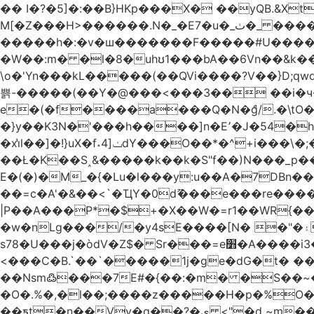
�� I�?�5]�:��B}HKp���X� ��yQB.&X
M[�Z���H>����
�����h�:�v�ш�������F�����#U����a�3
�W��:m� �l�8�uhʊ1���bA��6Vn��&k���a��
\o�'Yn���kL�����(��QVi����?V��}D;qwqzӽ8����Y����J�޺��~:?����}�h���Ek
쁡-�����(��Y�@���<���3�� ��i�
e�(�f����a���Q�N�ްg/.�\tO
�}y��K3N�'���h����]n�E՚�J�54�h@Dm��o�p�1߃o8�h��^
�xi̔l��]�!}uX�f˔4]ݖdY���O��*�^+i���\�;�^�9]�V� f�P���A� &�T�GZ{�q��zv� 8�3�Z1`C�s���f� ��Y B�ZJ� a2� V�%�o:�!
��Ł�K��S˰&�����k��k�S"f��)N���_p��
E�(�)�M_�{�Lu�l���y:u��A�7DBn
��=ϲ�A'�&��<`�ҴY�0dޫ���e���re����
|P��A���P*�$+�X��W�=r1��WR{�
�w�nLg���/�y4sE����[N� �"�۽�vPD�A�f6�ă�����ş�_�W]�y�����N��� ;;�H7��"Z�ыS��
s78�U���j�òdV�Z$� Sr���=e׻�A����i3�J�T�xDq2F\<����<⡛��+Zn�z� ss���tⵚÑ5��n(Rh����~�0��!
<���C�B.`��`�����1j�ge�dG�t� �
��Nsm߷���7E#�{��:�m� �S��~����so��� ˒
�O�.%�,�l��;����z�����H�p�%O�BQ8
��ƽt�n��Vv�q��?�ې <"�d ~m����ͬ�_� ���ث��O4y|@5~��w�=�`�"ǋ���a��^�a�9՗Ϊ��=B<�cT