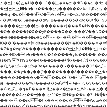
��}y_�H���| C���X��dfÐ���d
� '޽�h�k\����g���k��>%~:i\9vyI��[P�n.�.�5�Y6I�>|s�N�v8��N<�0�|p��)b��Cz)�|
��qT�q���܃?C��a�zΨ�-2/JAK���KR��Oz�y/���̳a��_5N
<�;lr�;`,�n���dW~�ٍ����p�k0g�0�~9S�2.�i�'^ڰ�F��i����w
�������~������x)���5�NV��v��h��t0L�e2��A���ۏifg��h�Q��`H�����~���^v�^2�Z���ۧ�
�O�;����{�&��yF����Q��_���V ��
��4�9���4�s�O�~~;�<�!�~���y@
Ю��í����d8��}������Ю�������/
�7�g�wgW����<������OI�޿�;j!t/��^�� r�_��ӯ_�7ǧ����ٕw�u6;�J�?�����E
σ�NQ\�a�)���8ˎ�4�����y}u��Ƚ��_��z ��>�*��en)ڒ�"=�ᯠ��Y��0>??|v2Ԭv�?
{s�!:9Ihl9G�'�4���2������4〇$��w�K
�O_?,�==�o�3e�u����ix������,}2�o_]+��^?̮���������4Og�
���_��y��y��[^��������8����q���#9?wN1ޗ_��O�S���K� �|��<�O���K���Aγ�
����G����<����d�Q� p��n@�1�
ǽ=������'w7�����o�͛w>�~~3�v��5���m���?
�Gύ Z�g�E���=H��<��u Wr~��
r��6��4;����r.``�0H�;p��/a�7 d�I|����9:�3h�
��>M.��no�t|x��~]��o�ӳ�Wo.ܭ��k���~q��t��x¯��oN�+@W��s|�ޅ`�������U��
�����2<]���zxx�p����n� �N.Nn����L�'.Dp�G�U\