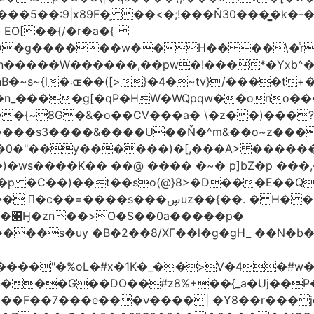
�5��:9|x89F�̙ ��<�;!���Ň30���͇�k�
�H�� ��\�ͭr��4 #pݷ�n�R��[��k����1�D�N��
W������,��pw�!���*�Yxb^���i���g׹wt�ޘgy
��u߄���1D*�%[
n_����g[�qP�HW�WQpqw��ono���
"�0����s3����&����U��Ň�^m&��o~z���
�0�"��y������)�[,���A> �����
ڛuz��{��. � H� �QH�R�b"���G6#-
�p�
���s�uy �B�2��8/XГ��l�g�gH_ ��N�b�
����"�%oL�#x�1K�_��>V�4�#w�8
����G��DO��#z8%+��{_a�Uj��
��7���e���ν����| �Y8��r���jqJ3