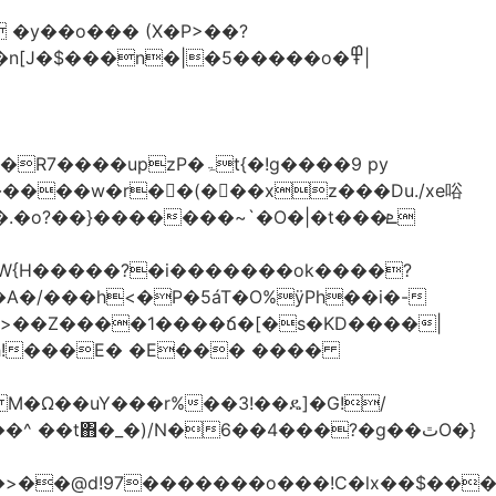
�y��o��� (X�P>��?
�n[J�$���n�|�5�����o�߾|
P�ۃt{�!g����9 py
�����w�r��ٌ(� ��xz���Du./xe唂
�o?��}�������~`�O�|�t���ܧ
W{H�����?�i�������ok����?
A�/���h<�P�5áT�O%ӱPh��i�-
��>��Z����1����ճ�[�s�KD����|
h!���E� �E��� ����
� M�Ω��uY���r%��3!��ዴ]�G!/
 ��t΋�_�)/N�6��4���?�g��ٿO�}
�@d!97�������o���!C�lx��$����