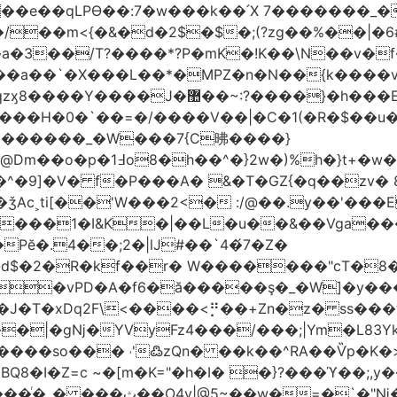
t��e��qLPϴ��:7�w���k��՛X 7�������_�
;(?zg��%��|�ڀ#6�?
��.N�_�E7�u�_ٺ�_ ����/��m<{�&�d�2$�$�
��/T?����*?P�mK�!K��\N��v�f�
`�X���L��*�MPZ�n�N��{k����v�d�/yڷ��=P
�w���2`O��2��l`��1X����]�k17�Ψ'�
ч���H�0�`��=�/����V��|�C�1(�R�$��u
�������_�W���7{C昲� ���}
�}2w�)%h�}t+�w��
ǯAc˲ti[��'W���2<� :/@��.y��'���E
�����1�I&K�|��L�u��&��Vga�
Pĕ�.4��;2�|lJ#��`4�́7�Z�
�d$�2�R�kf��r� W�������"ϲT�
��|�gǋ�YVyFz4���/���;|Ym�L83Y
'߷zQn� ��k��^RA��Ѷp�K�>@tf3��ع^J���=-Nv�{ɒ�d
�I�Z=c ~�[m�K="�h�I� �}?���ϓ��;,y�