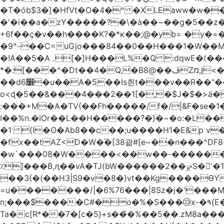
�T�ób$3�]�HfVt�O�4�^ �XLEaww�w�
�'�i��a�zY�����?�\�à��~��g�5��z�
+6f��ç�v��h����K?�*κ��;@�y
b= �y�=��1a�}�ש9Pov;A�B�F���9��pb��]�
�9^-��C=uGjo���84��0��H���1�W��M
�!A��5�Aہ[�]H���L%�Q :dqwE�(���q��X�.bc�1d��\��#X�4��W�� Ldg
*�:[���^�Dt��4�Q,�B8@��ڦZן,מ<�oJ���ލ:�#���YLmh�Y?_D��B� ,e�����/�l=� k*w�_X�LwS�
��d6׸�u��A�5ׅ��Is췬t���v��R��"���x��I��sz��%�
o<ɖ�5��&���4���2��1[�,�$J�$�>ä�
:���+M�A�TV{��Fh�����/f�/|&F�
se�
I��%n.�IOr��L��H�����?�}�~�o:�L�
�1ˑ {l�ʘ�Ab8��c��;u����H1�E&p v�<��xڠ4��!l l�Ȧ5��>LwbMp��x`���
�fx��tAZ<D�W�ؓ�[38괆#[e~��n�
��^DF
�w`���08�W����<��w��-������(Y��'ǺS�+ ��!�O�з�:�
٪]���B,ԯ��vA�TJ(bW������ݥۉ��2S�'�1�^c�Rs��l�0���צ� ���[�����c0��jб e5N�LES���I�=��������
��3{�(��H3|S9�v�8�}vt��Kg����ӨY�
=u�������/|�6%76���|8Sz�j�'���
n;���$����C#�o�%�S���㉝x-�٩{E� 5ʺV:��wZ�����,@�o�wr��y-���C���2���bj��N\ϟ�����<k@�3?
Ta�c[R*��7�[c�5}+s��́�%��5��.zM8a�