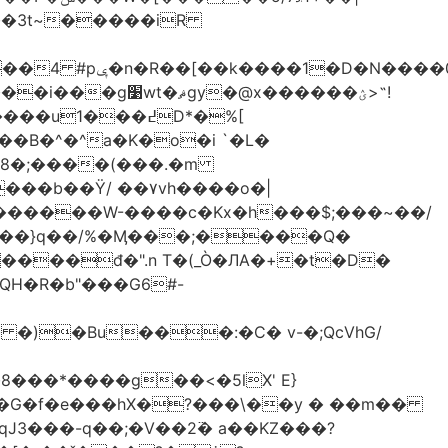
-��3t~�����iR
��0�Ë��r�-
�@x������ؽ>˶!
�B�^�^a�K�o�i `�L�
���b��Ϋ/ ��۷vh����o�|
������W-����c�Kx�h���$;���~��/
 �)�Bu���:�C� v-�;QcVhG/
���*����g��<�5lX' E}
P�G�f�e���hX�?���\��y � ��m��
���-q��;�V��2߳� a��KZ���?