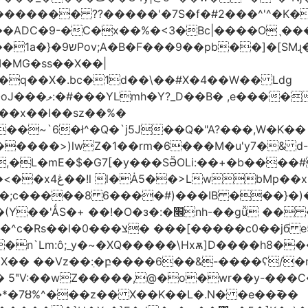
������� ??�����'�7S�f�#2���^'^�K�
�ADC�9-�C�x��%�<3�Bc|����Oˎ���
[SMɻ���1v-M�v�Gp>!�n�U���Vk���
�MG�ss��X��|
��~`6�ł^�Q�`j5J��Q�"A?���,W�K��
1�����>)lwZ�1��rm�6���M�u'y7�& d
�,�L�mE�$�G7[�y���SӚOLi:��+�b���
/m�M�b�| YM�}
8�;c�����8 ַ6����#)���IB ���}�)
׮nh-��gǚ �� ��TBtZv{�Pg\
n`Lm:ô;_y�~�XQ�����\Hxѫ]D����h8����
MX�� ��Vz��ٖ:�բ����6��&-����ʕ/
��*�7Ȣ%^���z�� X��K��L�.N� �e��߫��