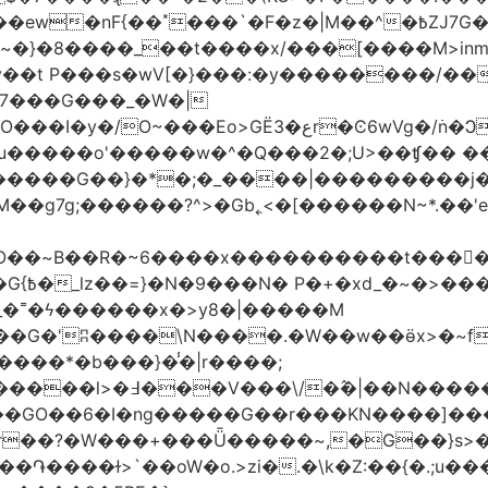
�|M��^�߿ZJ7G��gswwk������j�� ����d2�]z?|���I?-
~�}�8����_��t����x/���[����M>inm}]
t P���s�wV[�}���:�y��������/��}
7���G���_�W�|
������G��}�*�;�_����|���������j
�g7g;������?^>�Gb˿<�[������N~*.��'e�
tO��~Β��R�~6����x����������t����
_�˭�ϟ������x�>y8�|�����M
����*�b���}�̾�|r����;
@=4_�+�T:m�7ߖ���J�w���(M����5��������l>�߃�
��V���\/�߮�|��N����
��GO��6�I�ng�����G��r���KN����]��
�r��?�W���+���Ǖ�����~,�G��}s>�
�ɫ>`��oW�o.>zi�.�\k�Z:��{�.;u�����N<ݿ�����