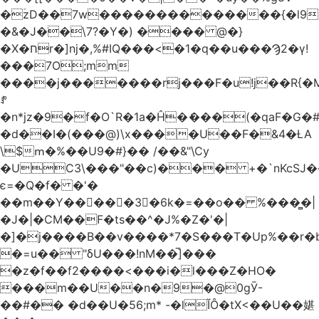
�ۡzD��7w��������������{�l9
�&�J��\7?�Y�) ���� @�}
�X�חr�]nj�,%#IQ���<�1�q��u���Ϡ2�γ!
���7O;mm
����j�������rj���F�u!j��R{�Mb�n�r�
ꍚ
�n*jz�9�f�O`R�1a�Ĥ�ަ���(�qaF�G
�d��I�(���@)\x����U��F�&4�ȽA
\$ՠ�%��U9�#}�� /��&"\Cy
�UC3\���"��c)��� +�`nKcS
є=�Q�f� �'�
��m��Y��
񢫫���3�6k�=��o�� %���̻�|
�J�|�CM��F�tѕ��^�J%�Z�'�|
�]�j����B��v����*7�S���T�Up%��r�
�=u�� "δU���!nM��̅]���
�z�f��f2����<���i�l���Z�HO�
���m��U��n�9�@0gӮ-
��#�� �d��U�56;m* -�lĬÔ�tX<��U��媅