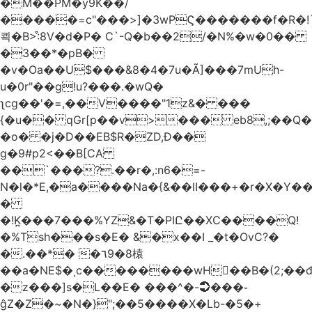
�M��PM�y9K��/
�����=c"���>]�3wPϚ�������f�R�!
쾩�B>:͒8V�d�P� C`-Q�b��2/�N%�w�0��
�3��*�pB�
�v�Oa��U$���&8�4�7u�Ã]���7mUh-
u�0r"��g!u?���.�wQ�
ʅcg��'�=,��V����"1z&� ���
{�u�� qGr[p��v>��� eb8,;��
�o� �j�D��EB$R�ZD,Ɖ��
g�9#p2<��B[CA
��`���?.��r
�,:n6�=-
N�l�*E,�a����Na�{&��lI���+�r�X�Y��_
�
�!K̪���7���%YZ&�T�PIԸ��XC����Q!
�%Tsh���s�E� &�x��I _�t�OvC?�
�.��*� �٦9�8榬
��a�NE$�ͺc��������wH��B�(2;��
�z���]s�L��E� ���^�-➲���֊
ĝZ�Z�~�N�}";��5����X�Lb-�5�+