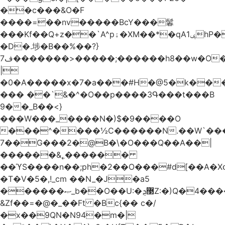
��c���&O�F
����=��nv�����BcY���鬊
���Kf��Q+z��`A^pۀ�XM��*�qAݷ1hP��G�����YU�Xa��]��^
�D�.埗�B��%��?}
ف7�������>�����;������h8��w�O����էW������������{�g����y�
|
�0�A�����x�7�a���#H�@5�k��
��� ��`&�^�O��p����3Գ���t���B
9��_B��<}
���W���_����N�)$�9����O
���^����½C������N.��W`���
7��G���2�@B�\�O���Q��A��|
������&˿������
��ϓS����n��;ph�2��O���#d[��A�
�T�V�5�,!_cm ��N_�J�a5
������ޞ_b��O��U:�޳ܯZ:�)Q�4�������
&Zf��=�@�_��Ft �Bc{�� c�/
�x��9QN�N94�m�|