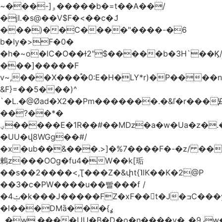
~���-]ۅ�����b�=t��A��/
�jI.�s@��V$F�<��c�ަJ
���)��C����"����-�6
b�Iy�>F�0�
�h�~o�lC�O��ɫ2"$�����b�3H`��Ϗ
���]�����F
v~,���Χ���֠�0:E�H�LY*r)�P����
&F}=��5���)^
`�L.�@Øad�X2��Pm�������.�&ľ�r���Ԭ
��?��*�
ؠ�����E�1R��#��Mǲ�a�w�Ua�z�.�SU�S��p���ǯ��yaa��Я�}
�UU�վ8WGg��#/
�x�ub��&���.>]�%7����F�-�z/ ��
鶫z���OOg�fu4�W��k[㻈
��s��2����<,Ʈ���Z�&փt{˥lK��K�2@P
��3�c�PW����u��빨���f /
�ݑ4�k���J�����FZ�xF��􊛣t�J�ߏC���yj�
�l���DMȁ���ߩ}
�۔w.����UU�B�D�o�n����v�_�9ߩw�����-!z0>' [�)Ս���g2�b�e)&tb�����":�c�\��%�������{����V��.�:��lbL"݊"3���h�Ĥ��W��5{ƚ` 1��8