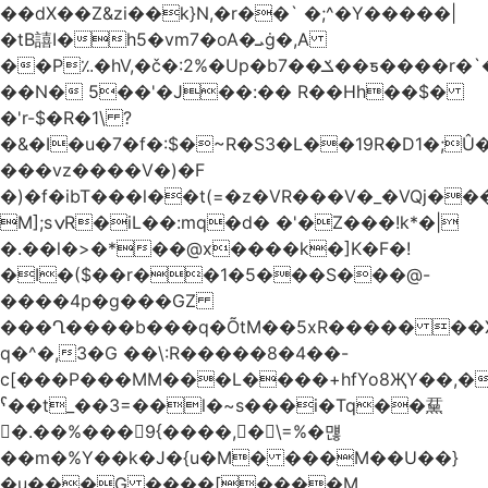
��dX��Z&zi��k}N,�r��` �;^�Y�����|
�tB譆I�h5�vm7�oA�ܝġ�,A
��P؉�hV,�č�:2%�Up�bݎ��7��ƽ����r�`��bn<1g�(h�ى!
��N� 5��'�J��:�� R��Hh��$�
�'r-$�R�1\ ?
�&�I�u�7�f�:$�~R�S3�L��19R�D1�;Û�
���vz����V�)�F
�)�f�ibT���l��t(=�z�VR���V�_�VQj�
M];sݍR�iL��:mq�d� �'�Z���!k*�|
�.��l�>�*��@x����k�]K�F�!
�I�($��r��1�5���S���@-
����4p�g���GZ
���Ղ����b���q�ÕtM��5xR����� ��X
q�^�,3�G ��\:R�����8�4��-
c[���P���MM���L����+hfYo8ҖY��,�
ˁ��t_��3=��l�~s���i�Tq��䵤
�.��%��� 9{����, �\=%�먢
��m�%Y��k�J�{u�M� ���M��U��}
�u���G ����[����M