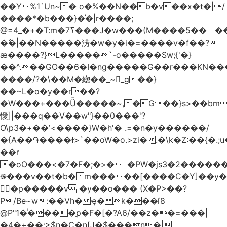
��Y%1`Un~� o�%��N��b�v��x�t�|/
����*�b���}�̾�|r����;
�߮�|��N�����淓�w�y�i�=����v�f��?
ӕ����?}L�����`-o�����Sw;{'�}
��^.��GO��6�I�ng�����G��r���KN��
����/?�\��M�緫��_~_g��}
��~L�o�y��r��?
�W���+���Ǖ�����~,�G��}s>��bm
懓]|���q��V��w"}��0���'?
O\p3�+��ʼ<����}W�h'� .=�n�y������/
�{A��֏����ɫ>`��oW�o.>zi�.�\k�Z:��{�.;u�����N
��r
�oO���<
�7�F�;�>�߸�PW�js3�2�����
֎���v��t�b�m�����[����C�Y]��y�
㛯ٍ�p�����v �y��o��� (X�P>��?
P/Be~w:��Vh�ҿ� k���ſ8
@P"1�ͥ����ַp�F�[�?A6/��z��=���|
�4�+��;>$n�C�n[J�$���n�|