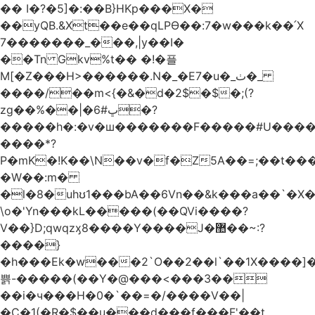
�� I�?�5]�:��B}HKp���X�
��yQB.&Xt��e��qLPϴ��:7�w���k��՛X
7�������_���,|y��Ι�
��Tn Gkv%t�� �!�플
M[�Z���H>������.N�_�E7�u�_ٺ�_
����/��m<{�&�d�2$�$�
;(?
zg��%��|�ڀ#6�?
�����h�:�v�ш�������F�����#U����a
����*?
P�mK�!K��\N��v�f�Z5A��=;��t���
�W��:m�
�l�8�uhʊ1���bA��6Vn��&k���a��`�X���L��
\o�'Yn���kL�����(��QVi����?
V��}D;qwqzӽ8����Y����J�޺��~:?
����}
�h���Ek�w���2`O��2��l`��1X����]�
쁡-�����(��Y�@���<���3��
��i�ч���H�0�`��=�/����V��|
�C�1(�R�$��u���d���f���F'��t