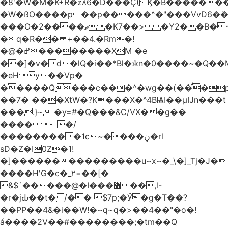
�8'�W�M�K+R�zʎ6�D���Ç(Ϗ�B������
�W�ßO����p��p�����^�"���VvD6�݁�
���O�2����ޗ�K7��>�Y2��B� ~$�ӵ�ã��m�dQp^�T�[� k�*h�
�q�R�� +��4.�Rm�!
�@�ߝ��������ҲM �e
̎��]�v�d�lQ�i��*Bl�ӂn�0����~�Q��
�eHy��Vp�
�����Q���c���^�wg��(��̈́�
��7� ���XtW�?K���X�^4BѨI��μĲn���t
���.}~ �y=#�Q���&C/VX��g��
���� �/
���������1c~����ڼ�rl
sD�Z�I0Z�1!
�]���������������u~x~�_\�]_Tj�J�
����H'G�c�_٢=��[�
&$`�����@�Ӏ���޶��,l-
�r�jԂ��t�/�� $7p;�Ӳ�g�T��?
��PP��4&�i��W!�~q~q�>��4��"�o�!
á����2V��#�� ������;�tm��Q