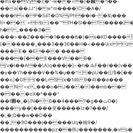
�mx��Vy�}|�"-w��=�)�԰�"l��-
��a|��JJ^}� w^m����)C�A�/
���h<�P�5áT�O%ӱPh��i�-�&\���
ΊI+��`+b(��"^fH�Sl��T����]
h�_����3�
���>��Z����1����ճ�[�s�KD����|
{������_���3��36��H�<���\kxz
���E� �E��� ����
֫����[��E���V��B�
/v�l��Α��\A)q���j�]~�h�.ԃF��(��(v��
�y��Yh����V��%�џ��^�pU��[{/$�[��
��ዴ]�G!/��LrS{e�1db9�4t��ǿ���
��Nʼ=x_���o�J���I��mb��
�l���oX�*���^
��t΋�_�)/N�6��4���?�g��ٿO�}
���y��[����믯�����)z�?���/
�_�;O��w��D��
��_�9O���j�����Uq�翰9�/
�����������pz��BU�������,�xs�T