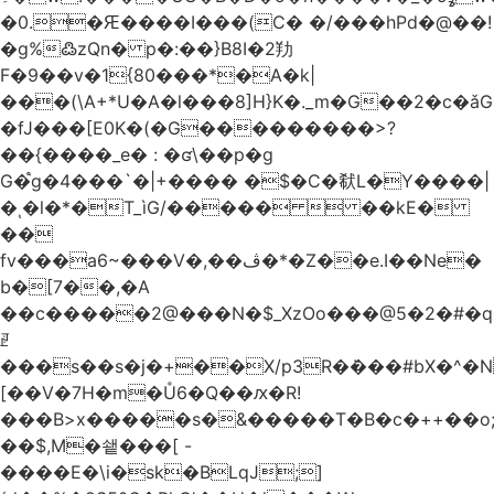
�0.�Ԙ����I���(C� �/���hPd�@��!
�g%߷zQn� p�:��}B8I�2劷
F�9��v�1{80���*�A�k|
���(\A+*U�A�l���8]H}K�._m�G��2�c
�fJ���[E0K�(�G���������>?
��{����_e� : �ʛ\��p�g
G�֩g�4���`�|+���� �$�C�㹷L�Y����|
�ͺ�l�*�T_ìG/�����  ��kE�
��
fv���a6~���V�,��ڤ�*�Z��e.I��Ne�
b�[7��,�A
�
�c�����2@���N�$_XzOo���@5�2�#�q�
ꏣ
���s��s�j�+��X/p3R�ܿ���#bX�^�N 
[��V�7H�m�Ů6�Q��ԕ�R!
���B>x�����s�&�����T�B�c�++��o;�ݸƬ^դ��J�a�I���7�f��F'���߭�ޒ���<���Z��
��$,M�쇝���[ -
����E�\i�sk�BLqJ;]