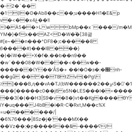
�-2�`��
�1ˑ {l�ʘ�Ab8��c��;u����H1�E&p
v�<��xڠ4��!l
l�Ȧ5��>LwbMp��x`���/m�M
YM�}�fx��tAZ<D�W�ؓ�[38괆
#[e~��n�
��^DF8�;c�����8
ַ6����#)���IB ���}
�)�iW��+X�f�.��b��n9��
�w`���08�W����<��w��-
������(Y��'ǺS�+ ��!�O�з�:�׮nh-
��gǚ �� ��TBtZv{�Pg\
٪]���B,ԯ��vA�TJ(bW������ݥۉ��2S�'�1�^c�Rs��l�0���צ�
���[�����c0��jб e5N�LES���I�=���
��3{�(��H3|S9�v�8�}vt��Kg����ӨY
iY�uq���J4bB�i�R-Cۖ�Rxt,M��c%X
=u�������/|
�6%76���|8Sz�j�'���MX��
��Vz��ٖ:�բ����6��&-����ʕ/