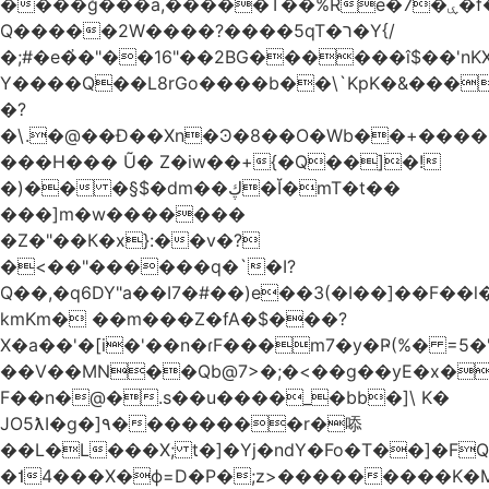
����ğ���a,�����T��%Re�7�ۑ�f�reQ�00!h����îNtr����� ��G�A�֓���Q�`�k��բ�^=n4�à��r[Y
Q�����2W����?����5qT�ר�Y{/
�;#�e�҆�"��16"��2BG������î$��'nKX
Y����Q��L8rGo����b��\`KpK�&���
�?
�\.�@��Ð��Xn�Ͽ�8��O�Wb��+����B
���H��� Ũ� Z�iw��+{�Q��]�!
�)�� �§$�dm��ڮ�Ĭ�mT�t��
���]m�w�������
�Z�"��К�x}:��v�?
�<��"������q�`�I?
Q��,�q6DY"a��I7�#��)e��3(�I��]��F��
kmKm� ��m���Z�fA�$���?
X�a��'�[i�'��n�ɾF���m7�y�Ҏ(%� =5�'
��V��MN��Qb@7>�;�<��g��yE�x�
F��n�@�.s��u����_�bb�]\ K�
JO5ƛI�ɡ�]٩��������r�㖭
��L�L���X; t�]�Yj�ndY�Fo�T��]�F
�˦4���X�ϕ=D�P�;z>���������K�M�