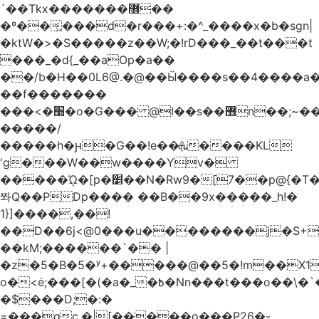
´��Tkx�������޶��
�º��͖���d�r���+:�^_����x�b�sgn|
�ktW�>�S�����z��W;�!rD���_��t���t
���_�d{_��aOp�a��
��/b�H��0L6@.�@��Ӹ����s��4����
��f�������
���<�׭�o�G��� @ǀ��s��޻n��;~��3R�˿�^r���iV��I $������#�Lы�����d�����E}
�����/
�����h�ԩ�G��!e��ܞ����KL
'g���W��w����Yv�
�����ᾨ�[p�׵��N�Rw9�[7��p@{�T��o�P"�t�U<y�
쫘Q��PDp���� ��B��9x�����_h!�
1}]����,��!
��D��6j<@0���u��������j�S+��
��kM;������`�� |
�z�5�B�5�ʸ+�����@��5�!m��X1��ߋ%��
o�<ė;���[�(�a�_�߿�Nn���t���o��\�`�,;E�,��1&�G
�$���D;�:�
=���gc.�|[�����ο���P26�-