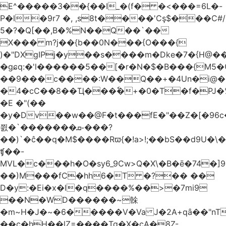
E^�����3��{��I_�(f� �<���=6L�-
P�l�9r7 �, ,s8t����'Cş$���C#/
5�?�Q[��,B�%N��Q��`��
X��� m?j��{b��0N���{O���{
)�"DXgIPj�y��s����m�Dke�7�{H@��
�gɕq:�'l������5��[�r�N�$�B���{M5
��9���c����:W��Q��+�4Un�i@�.
�4�cC��8��Ҵ���ٗ�+�0�T�f�PJ�
�E �"(��
�y�Dv��w��@F�t���fE�"��Z�[�96c�
쯼�`���� ���ܩ֊���?
��)`�ĉ��q�M$����Rϖ{�
!a>!;��bS��d9U�\�
ʧ��-
MVL�c���h�O�sy6_9Cw>Q�X\�B�ē�74�]
��)M���fC�hh6�T �?�� ��
D�y:�Ei�x�l�q����%��>�7mi9
��N�WD������~榦
�m~H�J�~�6�����V�Va J�2A+qȃ��"nT
��c�hH��lZ=����Tq�X�cA�8Z-