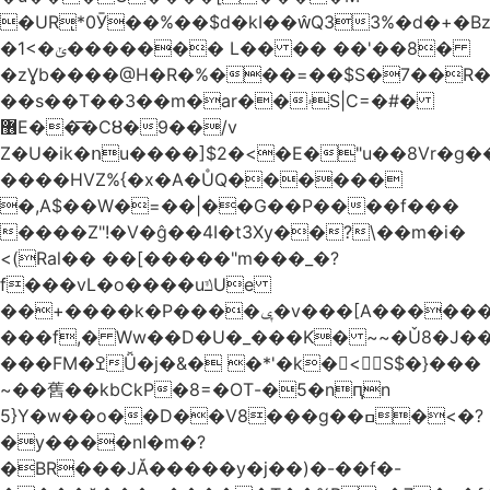
�URͅ*0Ӯ��%��$d�kI��Q33%�d�+�B
�1<�ݵ������� L�� �� ��'��8�
�zƔb����@H�R�%���=��$S�7��R�
��s��T��3��m�ar��ۥS|C=�#�
޶E��͞�CȢ�9��/v
Z�U�ik�ոu����]$2�<�E�"u��8Vr�g��EkW˽
����HVZ%{�x�A�ŮQ������
�,A$��W�=��|��G��P����f���
����Z"!�V�ĝ��4I�t3Xy��?\��m�i�
<(Ral�� ��[�����"m���_�?
f���vL�o����uݿUe
��+����k�P����ݷ�v���[A������v�.&��6������/
���f,� Ww��D�U�_���K� ~~�Ǔ8�J���
���FM�ߐǙ�j�&� �*'�k�𙑫<S$�}���
~��舊��kbCkP�8=�OT-�5�nԥn
5}Y�w��o��D��V8���g��ߛ�<�?
�y����nI�m�?
�BR���JĂ�����y�j��)�-��f�-