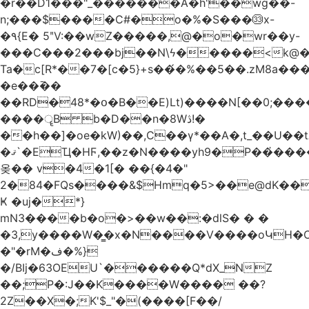
�r��D1���"_�������A�h'��wg��-
n;���$����C#�o�%�S���㉝x-
�٩{E� 5ʺV:��wZ�����,@�o�wr��y-
���C���2���bj��N\ϟ�����<k@�
Ta�c[R*��7�[c�5}+s��́�%��5��.zM8a
�e��߫��
��RD�48*�օ�B��E)Lt)����N[��0;��
����ॄB b�D��n�8Wڎ!�
��h��]�oe�kW)��,C��γ*��A�,t_��U��tב� _�C�Mh����ۥ�l5�Ğ#/
�ޤ`�EҴ�HϜ,��z�N����yh9�Р��҆����w`ۆ��]V�r
옺�� v�4�1[� ��{�4�"
2�84�FQs����&$Hmq�5>��e@dK����"
Ҝ �uj�*}
mN3����b�o�>��w��:�dlS� � �
�3,y����W�̳�x�N����V����oԿH�
�"�rM�ف�%}
�/BIj�63OEU`������Q*dX_NZ
��;P�:J��K����W���� ��?
2Z��X�;K'$_"�(����[F��/