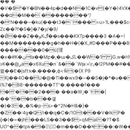
�� �
�V�$ˣ�Y�BN��4p�d��N�1C�v{�Y�)4VӾ
��ם�M�� ��������"/
�'N���~�ku{���t3�`��� =u>1L���$c
Zc��?f�S�]�7�y/�9/
�Ǿ���Z��وKڰ��s���KXTp����3 �A�=!
��M��������g�h��H�{�X_#D���P��
�������0�ύ[瑮
�x�#K�ڹIa��Mբ�,�ա�کL��W�1 jG.w�H\^8Z��n�]KUL{�z>7[n@A���<�M;_t�PwM;Ӝ��R�&����ki�j�����n0� u{�;j������Q��,�E2�t�Ӊ�/<�Qm�fo�/
≫K��@ږa�x6Xu�n`&��`Wթ:+\rᵧ�!2PM��#���=�>��ZTبrP�
뮒��E�jsftҡ�.����,ϕ<ޯw(�{X P9
Kj��4O��U�@�TI��wx9�~��S�j�*�u���[Eu��a)\��ݏ��X�&��~
i%7�88-������TT"�.����f���
�'���2��� ��a�Wݬ�`�|
��˶��b���갷
�)�3�_�%�p-s>�^2N�H&�]�
�Ȥ��:4g�Q/i��q֥�C�/1Ot���V�lkP�
ǭ�(�=�jh���LS��3��$>qMaI�?T�$
UO^��tpk�I�\�m���D��Ϟ��:�W���א��BwJ�].�B