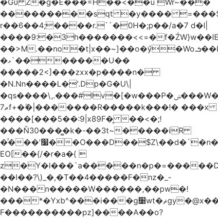
�Gύ Z�g�E���=H��<��u Wr~���
���������sqt �y���� =���
r��6��4;����r.``�0H�;p��/a�7 d�I|
����9:�3h�������<<=�f�ŹW}w��lEWק'�u�].Qs@�K�H&�v ����
��>M.��no�t|x��~]��o�ӳ�Wo.ܭ��k���~q��t��x¯��oN�+@W��s|
�ޅ`�������U��
�����2<]���zxx�p����n�
�N.Nn����L�'.Dp�G�U\|
�qs����\,.���#Iv�[�w���P�ݭ���W�[�����o/
ޠ7f+�ۖ�|�������R�����k���!� ���x
����[���5��:9|x89F�̙ ��<�;!
���Ň30���͇�k�-��3t~�����iR
�ͩ���'׷��O���D��$Z\��d�`�n�
EO[��{/�r�a�{ 
z�Y�I���`a�����n�p�=�����D�g������w�
��l��?\)_�,�T��͏4�����F�nz�_-
�N���n�����W������,��pw�!
���*�Yxb^���i���g׹wt�ޘgy�@x������ؽ>˶!
F����������pz]����A��o?