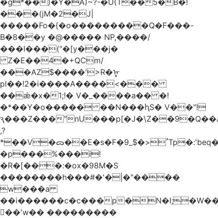
�g*��)�Y�A)~?-�U{T��5�B�!
���(jM�2�J|
�����Fo�{�o���������Q�F���-
B�8��y �@����� NP,����/
���I���("�[y���j�
Z�E��4�+QCm/
���AZ$����'>R�ᡎ
pl��!2�i����A����<���
��ǽ�x�1;!� V�_����a�� �!
�*��Y�o����� ��N���ԧS� V��"!
ԇ���Z���"nU���p[�J�\Z��9�Q��A
,?
*��V�ᯅ��E�s�F�ﹸ<�$_9Tp�:'beq�Mfcn�oj�n��,�>N4�S+b���p1&}&�|
�p���%���i!
�R�[���:�ox�98M�S
��������h���#�'�|�"����
w���a
��i������c�c���p�N�I;�W�
��'w�� ���������