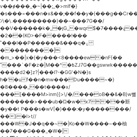
v��ɇ���_�~|��;_�>mIf�}
�s���=���n�x&��;��f��y�{���g��Cr��
ﾝ\�\.���������}��~���7G��/
��V������k�_�ןG_�wqr$�7����ɻ��-
�2��(KO>�F�����!���
˟���I��P������&���q�ۼ
���������|
�m_>��|x�{�y���<8����ew�nF{��
˟���`�F�z�|M��^�߿ZJ7G��gswwk������j��
����d2�]z?|���I?-�GG'�N�}s
h�'�uf��n�mw���Du����~�}
�8����_��t����x/
���[����M>inm}]>\/�/���oB��&�B}w뼱
�������>���ub�Ώ�w�x7���斳
�y��t P���s�wV[�}���:�y��������/
��}�l>t//
���Wٝ�J��q��~�|Ko��W����~��柚
��7���G���_�W�|