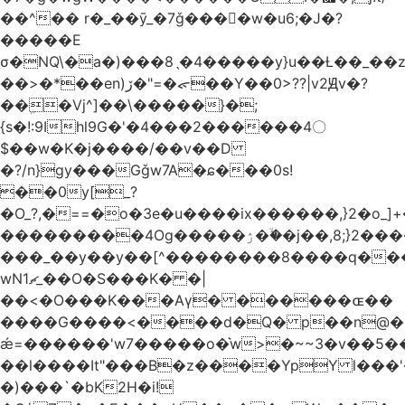
��^�� r�_��ӯ_�7ǧ����ٕw�u6;�J�?
�����E
σ�NQ\�a�)���8ˎ�4�����y}u��Ƚ��_��
��>�*��en)ڒ�"=�ᯠ��Y��0>??|v2Ԭv�?
��ܹ�Vj^]��\�����}�;
{s�!:9Ihl9G�'�4���2������4〇
$��w�K�j����/��v��D
�?/n}gy���Gǧw7A�ɕ���0s!
��0y[_?
�O_?,�==�o�3e�u����ix������,}2�o_]+�
���������4Og�����ۯ��ۙ�j��,8;}2����J��h��j���p}k*�^�|
���_��y��y��[^��������8����q���
wN1ޗ_��O�S���K� �|
��<�O���K���Aγ� ������ɶ��
����G����<����d�Q� p��n@�1�
ǽ=������'w7�����o�͛w>�~~3�v��5
��l����It"���B�z����YpY l���'�
�)���`�bK2H�i!