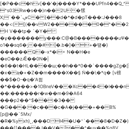
[�P��c�hv[��'�j����Y*���UPfn4��Q_
^s03Rw�s��)n��2U�㹎
X;`��`ڥC� {��d�*�d�pT���:J���8
��<([(��vW2������0�^�i
H V��tp� `�Y�
�ұ�������y���:C@�B��������uѰ��
o1��sq6�ݱ��#|�.b�]� +�떞�}
������ Q�-x*�i= N��H�e
�eO��zǢ��0N�|
�6��t�HL����ш;��h��
*0��`����gZg�[
�x�a֧�+�Z��m����X��§ Ṅ��\�*q� [v檩
��$�O-�q�'A쩚
�*�����>�1OBneV���Xc��4�I���n
��:������r�w��m�9�A64
���p2��^$��:�3��
�G���:�c���c�A�j���+��B%
[p@��`5Mx/
�R�%yxh)˾,���D ƚ4�U�˵`���8�D�Z
���[[����J��V�|��^�uy��%g8V