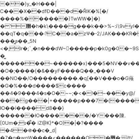
��}y_�H���|
C���X��dfÐ���d�ȒlK�%[�/
����%������}TwWW�]�}
� '޽�h�k\����g���k��>%~:i\9vyI��[P�n.�.�5�Y6I�>|s�N�v8��N<�0�|p��)b��Cz)�|
��qT�q���܃?C��a�zΨ�-2/JAK���KR��Oz�y/
���̳a��_5N
<�;lr�;`,�n���dW~�ٍ����p�k0g�0�~9S�2.�i�'^ڰ�F��i��
�͇
�������~������x)���5�NV��v��h��t0L�e2��A���ۏifg��h�Q��`H�����~���^v�^2�Z���ۧ�
�O�;����{�&��yF����Q��_���V
��NO��/O���������.�q[��V���o�G薞
�G�%���d����$c����
��4�9���4�s�O�~~;�<�!�~���y@/
���g���|+
�����p���7�{������
Ю��í����d8��}
������Ю�������/�Y���陳.
[0Um�;ɪ�᩺� iZ@K}*�O}�|�?����
�4�֍��c�_d|
�7�g�wgW����<������OI�޿�;j!t/