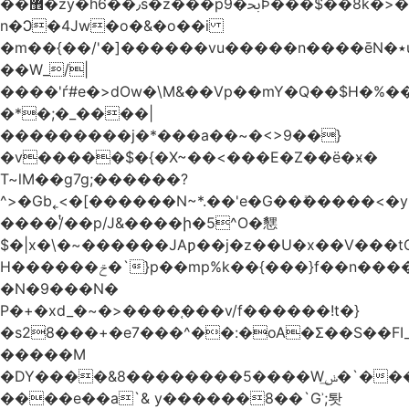
��޾�zy�h6��٫s�z���p9�ﲝϷ���$��8k�>�O���I�y�/O~���Eo>GË3�عr�Ͼ6wVg�/߭
n�Ͻ�4Jw�o�&�o��i
�m��{��/'�]������vu�����n����ēN�٭u�����o'�����w�^�Q���2�;U>��ʧ��
��W_/|
����'ѓ#e�>dOw�\M&��Vp��mY�Q��$H�%
�*�;�_����|
���������j�*���a��~�<>9��}
�v�����$�{�X~��<���E�Z��ё�ӿ�
T~lM��g7g;������?
^>�Gb˿<�[������N~*.��'e�G��ܺ�����<�y3
����/ͭ��p/J&����ի�5^O�㦟
$�|x�\�~������JAƿ��j�z��U�x��V���
H������ݗ�`}p��mp%k��{���}f��n����G{߿�_lz��=}
�N�9���N�
P�+�xd_�~�>����֚���v/f������!t�}
�s28���+�e7���^��:�oA�Σ��S��FI_
�����M
�DY����&8��������5����Wݭ͟�`����G�'ʭ����\N����.�W��w��ӫx>�~f�v&}
����e��a`& y������8��`Gʾ;퇏