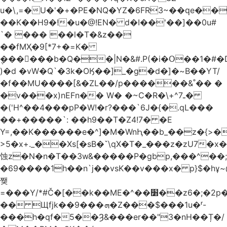
u�\,=�U�'�+�PE�NQ�YZ�6FR3~��ԛe��
��K��H9�!�u�@!EN� d�I��'��]��0u#
`� ��� ��l�T�&z��
��fMҲ�9[*7+�=K�
݆������b�Q��|N�&#.P(�i�Օ��1�#
)�d �vW�Q`�3k�OӃ��]_�g�d�]�~B��YT/
�f��MU����[&�ZL��/p������&˚�� �
�v���x)nEFn�� W� �~C�R�\+^ـ7�
�('H^��4���pP�W!�r?���`6J�{�.qL���
��+�����`: ��h9��T�Z4!7� �E
Y=,��K������e�^]�M�WnԦ��b_��z�{>�c'�����I!S��O,h
>5�x+._��Xs[�sB�ˇ\qX�T�_���z�zU7�x�
蚀z�N�n�T��3w&�����P�gbp,���^��
�69����1h��n`j��vsK��v���x� p}$�hұ~
쨎
=���Y/*#Č�[��k��ME�^��׸��z6�;�2p�"��f�3mn�Y�Y�
�� Щfjk��ܗ���9�Z���$���1u�ʳ-
���h�qf�5��Ȝ&���er��"3�nH��Ț�/