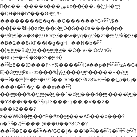
󥢦�c��=����s���ڛuz��{��. � H�
�QH�R�b"���G6#-
��������E�q�{�C����݊��^C>\$�
��[��׋Ӈ�zn��>O�S��0a�����p�
�h�w�8�0On��w�yq�g�zt�\rؖ�
�B�2��8/XГ��l�g�gH_ ��N�b�
�)�Bu���:�C� v-�;QcVhG/
�6t+�.�S�X?�R}
�z
8��(D���F~Y%����!@��p�!*zA�
E}�3 Rs=۰z:���%|y ���^�����+�/
�����G��DO��#z8%+��{_a�Uj�
���\��y � ��m��
��s��%����`�b���4������
�Y8��r���jqJ3���-q��;�V��2߳�
a��KZ���?
z��WK8���^P�#z����A5���c���?
n��Z��� @��0��?8C?�?
���0�����'GG�[� ��ǐ���?�ċ?