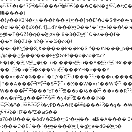
e�(�f����a���Q�N�ްg/.�\t
昲� ���}
�}y��K3N�'���h����]n�E՚�J�54�h@Dm��o�p�1߃o8�h��^
�xi̔l��]�!}uX�f˔4]ݖdY���O��*�^+i���\�;�^�9]�V� f�P���A�
&�T�GZ{�q��zv� 8�3�Z1`C�s���f�
��Y B�ZJ� a2� V�%�o:�!
��Ł�K��S˰&�����k��k�S"f��)N���_p��
:/@��.y��'���EOҽFf��c�ac�%c?
E�(�)�M_�{�Lu�l���y:u��A�7DBn�
��L�u��&��Vga���YH�c���Y
��=ϲ�A'�&��<`�ҴY�0dޫ���e���re����
|P��A���P*�$+�X��W�=r1��WR{��
W�������"ϲT�8��x�)&����v��R
�w�nLg���/�y4sE����[N�
�"�۽�vPD�A�f6�ă�����ş�_�W]�y�����N���
;;�H7��"Z�ыS��
s78�U���j�òdV�Z$� Sr���=e׻�A����i3�J�T�xDq2F\<����<⡛��+Zn�z� ss���tⵚÑ5��n(Rh����~�0��!
<���C�B.`��`�����1j�ge�dG�t�