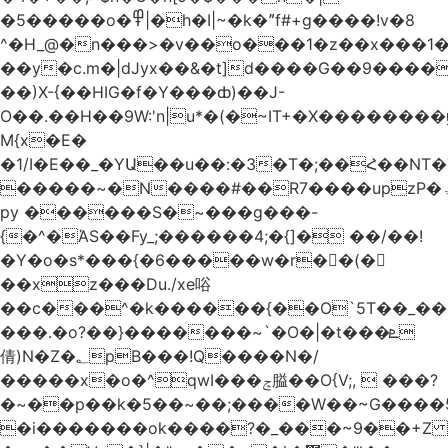
�5�����o�߾|�h�I|~�k�ˮf#+g����!v�8
^�H_@�n���>�v��o���1�z��x���1�
��y�c.m�|dJyx��&�t]d����G��9����
��)X-{��HIG�f�Y���ȸ)��J-
O��.��H��9W:'n|u*�(�~IT+�X������
M{x�E�
�1/I�E��_�YԱ��u��:�3�T�;��Հ��NT
�����~�N����#��R7����upzP�ۃt{�!g����9
py ������S�~���g���-
{�^�ΆS��Fy_;������4;�{]� ��/��!
�Y�o�s*���{�6�����w�r��ٌ(�
��xz���Du./xe唂
��c���^�k������{��O`5T��_��
���.�o?��}�������~`�O�|�t���ܧ
倩)N�Z�؂pB���!Q����N�/
�����x�o�^qwI���ݘ膉��O{V;,  ���?
�~��p��k�5��~��;����W��~G����
�i�������ok����?�_���~9��+Z