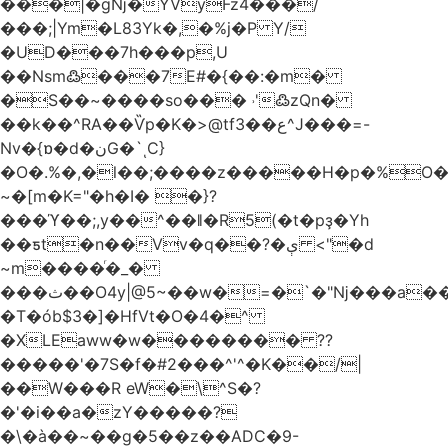
���|�gǋ�YVyFz4���/
���;|Ym�L83Yk�,�%j�P Y/
�UD���7h���p,U
��Nsm߷���7E#�{��:�m�
�S��~����so��� ˒'߷zQn�
��k��^RA��Ѷp�K�>@tf3��ع^J���=-
Nv�{ɒ�d�نG�`ͺC}
�O�.%�,�l��;����z�����H�p�%O�B
~�[m�K="�h�I� �}?
���ϓ��;,y��^��ǁ�R5(�t�pҙ�Υh
��ƽt�n��Vv�q��?�ې <"�d
~m����ͬ�_�
���ث��O4y|@5~��w�=�`�"ǋ���a��^�a�9՗Ϊ��=B<�cT
�T�ób$3�]�HfVt�O�4�^
�XLEaww�w�������� ??
�����'�7S�f�#2���^'^�K��/|
��W���R eW�\^S�?
�'�i��a�zY�����?
�\�à��~��g�5��z��ADC�9-