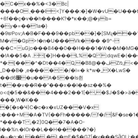
�C�x��%�<3�Bc|
����Oˎ���l<]Y���:�]�W�vU�U���
+6f��ç�v��h����K?�*κ��;@�y
b=
�y�=��1a�}
�ש9Pov;A�B�F���9��pb��]�[SMɻ���1v-
M�v�Gp>!�n�U���Vk��� �9^-
��C=uGjo���84��0��H���1�W��M�MG�
�!A��5�Aہ[�]H���L%�Q :dqwE�(���q��X�.bc�1d��\��#X�4��W�� Ldg
*�:[���^�Dt��4�Q,�B8@��ڦZן,מ<�oJ���ލ:�#���YLmh�Y?
_D��B� ,e�����/�l=� k*w�_X�LwS�
��d6׸�u��A�5ׅ��Is췬
t���v��R��"���x��I��sz��%�
o<ɖ�5��&���4���2��1[�,�$J�$�>ä�
���,W�K��
�[�s�Ҹ}C�c�x�xUZ���V�x
:���+M�A�TV{��Fh�����/f�/|&F�
se�
*����T ,�2]0Q��7�A�O-
I��%n.�IOr��L��H�����?�}
�~�o:�L��,�L�mE�$�G7[�y���SӚOLi