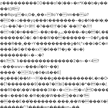
z���������O���oߗ�(��>�n*K��b�y��:^��NV�{����O~';w37z8�}
��t(}R/
��Rqvg�o;G�_��>9oΎ�nm��ώ?
�ͮO�>ݿ���yq���t�������~�p�N��I�;�68������b�f���'�ܟ�ks�f����f���`K�׼��{g=&G�+k�������������˻�����݇�������re6�o�^�~��=
<\}>��7�=}>9 �?��K'�0�`��^�/
�'n�]�n���~��z��ރ����;ۻݼ�q��L�����3�ڼx�8�ݿ���Y9�r�<]/
������Û�/ח�ۦ��W��������~~0�Fۋ���j���[���{�������Ҷ���/[��v��ެ�9����i�o�7����������_��3_�m�ۋ����
���R��_��=Y���������g�N;ۛ^x��ϋ�C�
���ǟ�G�Ҽ��xx�6��??�y�`�x�}
�������i+�~:�?
�k?%`ƛ��������������2�n~�<4?
~���wwv~���oǏ�N~��}
����`�S/y�8�s&��E|
�g���]��M~~���g����������L�n�O
�[?�������9|���?�ʪi]����}�*�i�я�/֧
��R9��\��V����3X�+�<n~�<\|O���
��<���8�.�ߚ�j�j�W��d}��zl�?
����E��̎�������.���,��W����X�ϼ�
������C3����wg����vn~��