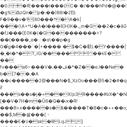
�0.�Ԙ����I���(C� �/���hPd�@��!
�g%߷zQn� p�:��}B8I�2劷
F�9��v�1{80���*�A�k|
���(\A+*U�A�l���8]H}K�._m�G��2�c
�fJ���[E0K�(�G���������>?
��{����_e� : �ʛ\��p�g
G�֩g�4���`�|+���� �$�C�㹷L�Y����|
�ͺ�l�*�T_ìG/�����  ��kE�
��
fv���a6~���V�,��ڤ�*�Z��e.I��Ne�
b�[7��,�A
�
�c�����2@���N�$_XzOo���@5�2�#�q�
ꏣ
���s��s�j�+��X/p3R�ܿ���#bX�^�N 
[��V�7H�m�Ů6�Q��ԕ�R!
���B>x�����s�&�����T�B�c�++��o;�ݸƬ^դ��J�a�I���7�f��F'���߭�ޒ���<���Z��
��$,M�쇝���[ -
����E�\i�sk�BLqJ;]