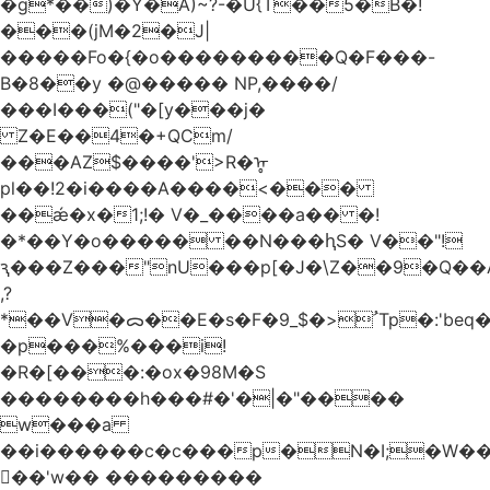
�g*��)�Y�A)~?-�U{T��5�B�!
���(jM�2�J|
�����Fo�{�o���������Q�F���-
B�8��y �@����� NP,����/
���I���("�[y���j�
Z�E��4�+QCm/
���AZ$����'>R�ᡎ
pl��!2�i����A����<���
��ǽ�x�1;!� V�_����a�� �!
�*��Y�o����� ��N���ԧS� V��"!
ԇ���Z���"nU���p[�J�\Z��9�Q��A
,?
*��V�ᯅ��E�s�F�ﹸ<�$_9Tp�:'beq�Mfcn�oj�n��,�>N4�S+b���p1&}&�|
�p���%���i!
�R�[���:�ox�98M�S
��������h���#�'�|�"����
w���a
��i������c�c���p�N�I;�W�
��'w�� ���������