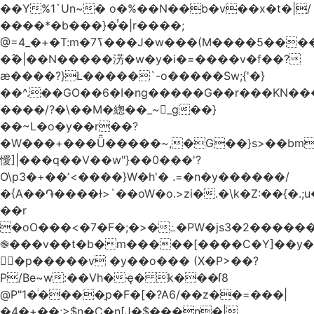
��Y%1`Un~� o�%��N��b�v��x�t�|/
����*�b���}�̾�|r����;
�߮�|��N�����淓�w�y�i�=����v�f��?
ӕ����?}L�����`-o�����Sw;{'�}
��^.��GO��6�I�ng�����G��r���KN��
����/?�\��M�緫��_~_g��}
��~L�o�y��r��?
�W���+���Ǖ�����~,�G��}s>��bm
懓]|���q��V��w"}��0���'?
O\p3�+��ʼ<����}W�h'� .=�n�y������/
�{A��֏����ɫ>`��oW�o.>zi�.�\k�Z:��{�.;u�����N
��r
�oO���<
�7�F�;�>�߸�PW�js3�2�����
֎���v��t�b�m�����[����C�Y]��y�
㛯ٍ�p�����v �y��o��� (X�P>��?
P/Be~w:��Vh�ҿ� k���ſ8
@P"1�ͥ����ַp�F�[�?A6/��z��=���|
�4�+��;>$n�C�n[J�$���n�|