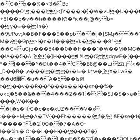
�C�x��%�<3�Bc|
����Oˎ���l<]Y���:�]�W�vU�U���
+6f��ç�v��h����K?�*κ��;@�y
b=
�y�=��1a�}
�ש9Pov;A�B�F���9��pb��]�[SMɻ���1v-
M�v�Gp>!�n�U���Vk��� �9^-
��C=uGjo���84��0��H���1�W��M�MG�
�!A��5�Aہ[�]H���L%�Q :dqwE�(���q��X�.bc�1d��\��#X�4��W�� Ldg
*�:[���^�Dt��4�Q,�B8@��ڦZן,מ<�oJ���ލ:�#���YLmh�Y?
_D��B� ,e�����/�l=� k*w�_X�LwS�
��d6׸�u��A�5ׅ��Is췬
t���v��R��"���x��I��sz��%�
o<ɖ�5��&���4���2��1[�,�$J�$�>ä�
���,W�K��
�[�s�Ҹ}C�c�x�xUZ���V�x
:���+M�A�TV{��Fh�����/f�/|&F�
se�
*����T ,�2]0Q��7�A�O-
I��%n.�IOr��L��H�����?�}
�~�o:�L��,�L�mE�$�G7[�y���SӚOLi