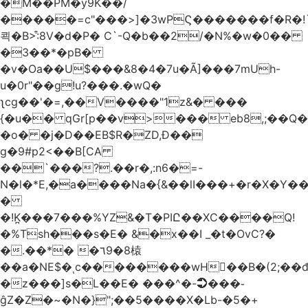
�M��PM�y9K��/
�����=c"���>]�3wPϚ�������f�R�!
쾩�B>:͒8V�d�P� C`-Q�b��2/�N%�w�0��
�3��*�pB�
�v�Oa��U$���&8�4�7u�Ã]���7mUh-
u�0r"��g!u?���.�wQ�
ʅcg��'�=,��V����"1z&� ���
{�u�� qGr[p��v>��� eb8,;��
�o� �j�D��EB$R�ZD,Ɖ��
g�9#p2<��B[CA
��`���?.��r
�,:n6�=-
N�l�*E,�a����Na�{&��lI���+�r�X�Y��_
�
�!K̪���7���%YZ&�T�PIԸ��XC����Q!
�%Tsh���s�E� &�x��I _�t�OvC?�
�.��*� �٦9�8榬
��a�NE$�ͺc��������wH��B�(2;��
�z���]s�L��E� ���^�-➲���֊
ĝZ�Z�~�N�}";��5����X�Lb-�5�+