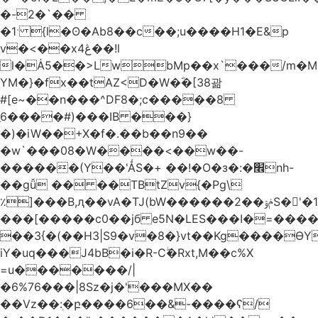
�-2�`��
�1ˑ {l�ʘ�Ab8��c��;u����H1�E&p
v�<��xڠ4��!l
l�Ȧ5��>LwbMp��x`���/m�M
YM�}�fx��tAZ<D�W�ؓ�[38괆
#[e~��n�
��^DF8�;c�����8
ַ6����#)���IB ���}
�)�iW��+X�f�.��b��n9��
�w`���08�W����<��w��-
������(Y��'ǺS�+ ��!�O�з�:�׮nh-
��gǚ �� ��TBtZv{�Pg\
٪]���B,ԯ��vA�TJ(bW������ݥۉ��2S�'�1�^c�Rs��l�0���צ�
���[�����c0��jб e5N�LES���I�=���
��3{�(��H3|S9�v�8�}vt��Kg����ӨY
iY�uq���J4bB�i�R-Cۖ�Rxt,M��c%X
=u�������/|
�6%76���|8Sz�j�'���MX��
��Vz��ٖ:�բ����6��&-����ʕ/