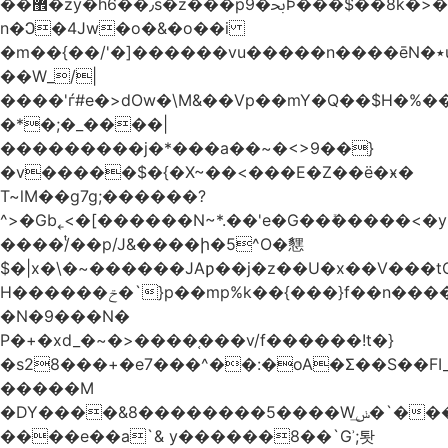
��޾�zy�h6��٫s�z���p9�ﲝϷ���$��8k�>�O���I�y�/O~���Eo>GË3�عr�Ͼ6wVg�/߭
n�Ͻ�4Jw�o�&�o��i
�m��{��/'�]������vu�����n����ēN�٭u�����o'�����w�^�Q���2�;U>��ʧ��
��W_/|
����'ѓ#e�>dOw�\M&��Vp��mY�Q��$H�%
�*�;�_����|
���������j�*���a��~�<>9��}
�v�����$�{�X~��<���E�Z��ё�ӿ�
T~lM��g7g;������?
^>�Gb˿<�[������N~*.��'e�G��ܺ�����<�y3
����/ͭ��p/J&����ի�5^O�㦟
$�|x�\�~������JAƿ��j�z��U�x��V���
H������ݗ�`}p��mp%k��{���}f��n����G{߿�_lz��=}
�N�9���N�
P�+�xd_�~�>����֚���v/f������!t�}
�s28���+�e7���^��:�oA�Σ��S��FI_
�����M
�DY����&8��������5����Wݭ͟�`����G�'ʭ����\N����.�W��w��ӫx>�~f�v&}
����e��a`& y������8��`Gʾ;퇏