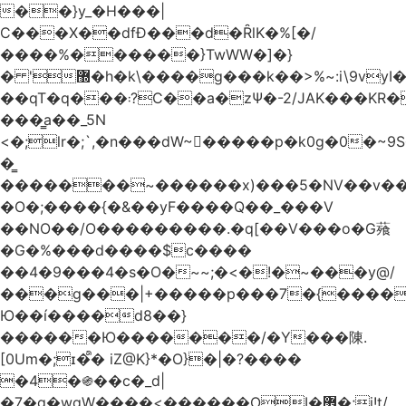
��}y_�H���|
C���X��dfÐ���d�ȒlK�%[�/
����%������}TwWW�]�}
� '޽�h�k\����g���k��>%~:i\9vyI��[P�n.�.�5�Y6I�>|s�N�v8��N<�0�|p��)b��Cz)�|
��qT�q���܃?C��a�zΨ�-2/JAK���KR��Oz�y/
���̳a��_5N
<�;lr�;`,�n���dW~�ٍ����p�k0g�0�~9S�2.�i�'^ڰ�F��i��
�͇
�������~������x)���5�NV��v��h��t0L�e2��A���ۏifg��h�Q��`H�����~���^v�^2�Z���ۧ�
�O�;����{�&��yF����Q��_���V
��NO��/O���������.�q[��V���o�G薞
�G�%���d����$c����
��4�9���4�s�O�~~;�<�!�~���y@/
���g���|+
�����p���7�{������
Ю��í����d8��}
������Ю�������/�Y���陳.
[0Um�;ɪ�᩺� iZ@K}*�O}�|�?����
�4�֍��c�_d|
�7�g�wgW����<������OI�޿�;j!t/