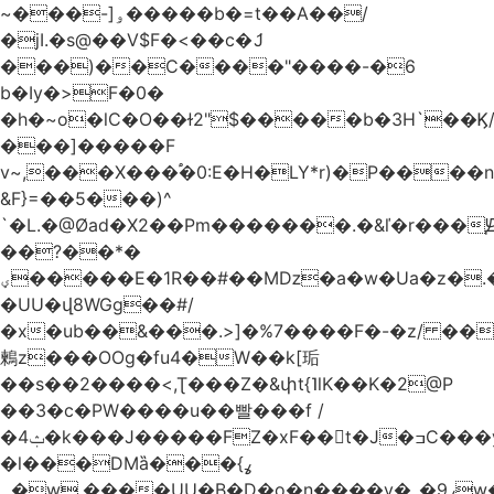
~���-]ۅ�����b�=t��A��/
�jI.�s@��V$F�<��c�ަJ
���)��C����"����-�6
b�Iy�>F�0�
�h�~o�lC�O��ɫ2"$�����b�3H`��Ϗ
���]�����F
v~,���Χ���֠�0:E�H�LY*r)�P����
&F}=��5���)^
`�L.�@Øad�X2��Pm�������.�&ľ�r���Ԭ
��?��*�
ؠ�����E�1R��#��Mǲ�a�w�Ua�z�.�SU�S��p���ǯ��yaa��Я�}
�UU�վ8WGg��#/
�x�ub��&���.>]�%7����F�-�z/ ��
鶫z���OOg�fu4�W��k[㻈
��s��2����<,Ʈ���Z�&փt{˥lK��K�2@P
��3�c�PW����u��빨���f /
�ݑ4�k���J�����FZ�xF��􊛣t�J�ߏC���yj�
�l���DMȁ���ߩ}
�۔w.����UU�B�D�o�n����v�_�9ߩw�����-!z0>' [�)Ս���g2�b�e)&tb�����":�c�\��%�������{����V��.�:��lbL"݊"3���h�Ĥ��W��5{ƚ` 1��8