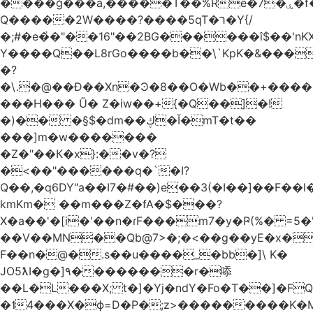
����ğ���a,�����T��%Re�7�ۑ�f�reQ�00!h����îNtr����� ��G�A�֓���Q�`�k��բ�^=n4�à��r[Y
Q�����2W����?����5qT�ר�Y{/
�;#�e�҆�"��16"��2BG������î$��'nKX
Y����Q��L8rGo����b��\`KpK�&���
�?
�\.�@��Ð��Xn�Ͽ�8��O�Wb��+����B
���H��� Ũ� Z�iw��+{�Q��]�!
�)�� �§$�dm��ڮ�Ĭ�mT�t��
���]m�w�������
�Z�"��К�x}:��v�?
�<��"������q�`�I?
Q��,�q6DY"a��I7�#��)e��3(�I��]��F��
kmKm� ��m���Z�fA�$���?
X�a��'�[i�'��n�ɾF���m7�y�Ҏ(%� =5�'
��V��MN��Qb@7>�;�<��g��yE�x�
F��n�@�.s��u����_�bb�]\ K�
JO5ƛI�ɡ�]٩��������r�㖭
��L�L���X; t�]�Yj�ndY�Fo�T��]�F
�˦4���X�ϕ=D�P�;z>���������K�M�