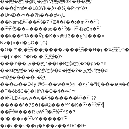
���|�gǋ�YVyFz4���/
���;|Ym�L83Yk�,�%j�P Y/
�UD���7h���p,U
��Nsm߷���7E#�{��:�m�
�S��~����so��� ˒'߷zQn�
��k��^RA��Ѷp�K�>@tf3��ع^J���=-
Nv�{ɒ�d�نG�`ͺC}
�O�.%�,�l��;����z�����H�p�%O�B
~�[m�K="�h�I� �}?
���ϓ��;,y��^��ǁ�R5(�t�pҙ�Υh
��ƽt�n��Vv�q��?�ې <"�d
~m����ͬ�_�
���ث��O4y|@5~��w�=�`�"ǋ���a��^�a�9՗Ϊ��=B<�cT
�T�ób$3�]�HfVt�O�4�^
�XLEaww�w�������� ??
�����'�7S�f�#2���^'^�K��/|
��W���R eW�\^S�?
�'�i��a�zY�����?
�\�à��~��g�5��z��ADC�9-