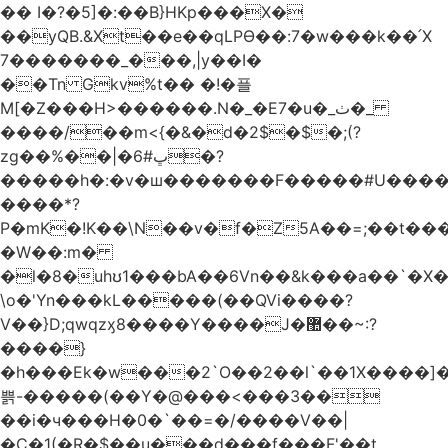
�� I�?�5]�:��B}HKp���X�
��yQB.&Xt��e��qLPϴ��:7�w���k��՛X
7�������_���,|y��Ι�
��Tn Gkv%t�� �!�플
M[�Z���H>������.N�_�E7�u�_ٺ�_
����/��m<{�&�d�2$�$�
;(?
zg��%��|�ڀ#6�?
�����h�:�v�ш�������F�����#U����a
����*?
P�mK�!K��\N��v�f�Z5A��=;��t���
�W��:m�
�l�8�uhʊ1���bA��6Vn��&k���a��`�X���L��
\o�'Yn���kL�����(��QVi����?
V��}D;qwqzӽ8����Y����J�޺��~:?
����}
�h���Ek�w���2`O��2��l`��1X����]�
쁡-�����(��Y�@���<���3��
��i�ч���H�0�`��=�/����V��|
�C�1(�R�$��u���d���f���F'��t