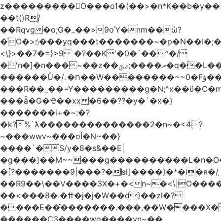
z���������O���oߗ�(��>�n*K��b�y��:^��NV�{����O~';w37z8�}
��t(}R/
��Rqvg�o;G�_��>9oΎ�nm��ώ?
�ͮO�>ݿ���yq���t�������~�p�N��I�;�68������b�f���'�ܟ�ks�f����f���`K�׼��{g=&G�+k�������������˻�����݇�������re6�o�^�~��=
<\}>��7�=}>9 �?��K'�0�`��^�/
�'n�]�n���~��z��ރ����;ۻݼ�q��L�����3�ڼx�8�ݿ���Y9�r�<]/
������Û�/ח�ۦ��W��������~~0�Fۋ���j���[���{�������Ҷ���/[��v��ެ�9����i�o�7����������_��3_�m�ۋ����
���R��_��=Y���������g�N;ۛ^x��ϋ�C�
���ǟ�G�Ҽ��xx�6��??�y�`�x�}
�������i+�~:�?
�k?%`ƛ��������������2�n~�<4?
~���wwv~���oǏ�N~��}
����`�S/y�8�s&��E|
�g���]��M~~���g����������L�n�O
�[?�������9|���?�ʪi]����}�*�i�я�/֧
��R9��\��V����3X�+�<n~�<\|O���
��<���8�.�ߚ�j�j�W��d}��zl�?
����E��̎�������.���,��W����X�ϼ�
������C3����wg����vn~��