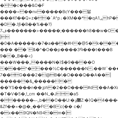
��c���&O�F
����=��nv�����BcY���鬊
���Kf��Q+z��`A^pۀ�XM��*�qAݷ1hP��G�����YU�Xa��]��^
�D�.埗�B��%��?}
ف7�������>�����;������h8��w�O����էW������������{�g����y�
|
�0�A�����x�7�a���#H�@5�k��
��� ��`&�^�O��p����3Գ���t���B
9��_B��<}
���W���_����N�)$�9����O
���^����½C������N.��W`���
7��G���2�@B�\�O���Q��A��|
������&˿������
��ϓS����n��;ph�2��O���#d[��A�
�T�V�5�,!_cm ��N_�J�a5
������ޞ_b��O��U:�޳ܯZ:�)Q�4�������
&Zf��=�@�_��Ft �Bc{�� c�/
�x��9QN�N94�m�|