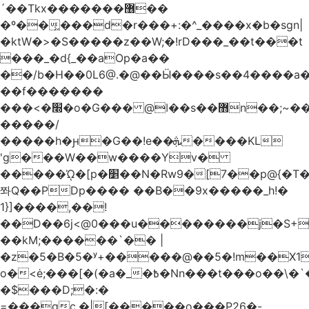
´��Tkx�������޶��
�º��͖���d�r���+:�^_����x�b�sgn|
�ktW�>�S�����z��W;�!rD���_��t���t
���_�d{_��aOp�a��
��/b�H��0L6@.�@��Ӹ����s��4����
��f�������
���<�׭�o�G��� @ǀ��s��޻n��;~��3R�˿�^r���iV��I $������#�Lы�����d�����E}
�����/
�����h�ԩ�G��!e��ܞ����KL
'g���W��w����Yv�
�����ᾨ�[p�׵��N�Rw9�[7��p@{�T��o�P"�t�U<y�
쫘Q��PDp���� ��B��9x�����_h!�
1}]����,��!
��D��6j<@0���u��������j�S+��
��kM;������`�� |
�z�5�B�5�ʸ+�����@��5�!m��X1��ߋ%��
o�<ė;���[�(�a�_�߿�Nn���t���o��\�`�,;E�,��1&�G
�$���D;�:�
=���gc.�|[�����ο���P26�-