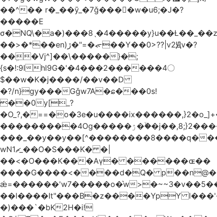
��^�� r�_��ӯ_�7ǧ����ٕw�u6;�J�?
�����E
σ�NQ\�a�)���8ˎ�4�����y}u��Ƚ��_��
��>�*��en)ڒ�"=�ᯠ��Y��0>??|v2Ԭv�?
��ܹ�Vj^]��\�����}�;
{s�!:9Ihl9G�'�4���2������4〇
$��w�K�j����/��v��D
�?/n}gy���Gǧw7A�ɕ���0s!
��0y[_?
�O_?,�==�o�3e�u����ix������,}2�o_]+�
���������4Og�����ۯ��ۙ�j��,8;}2����J��h��j���p}k*�^�|
���_��y��y��[^��������8����q���
wN1ޗ_��O�S���K� �|
��<�O���K���Aγ� ������ɶ��
����G����<����d�Q� p��n@�1�
ǽ=������'w7�����o�͛w>�~~3�v��5
��l����It"���B�z����YpY l���'�
�)���`�bK2H�i!