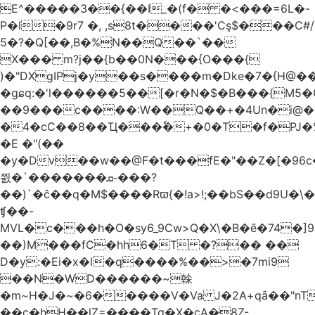
E^�����3��{��I_�(f� �<���=6L�-
P�l�9r7 �, ,s8t����'Cş$���C#/
5�?�Q[��,B�%N��Q��`��
X��� m?j��{b��0N���{O���{
)�"DXgIPj�y��s����m�Dke�7�{H@��
�gɕq:�'l������5��[�r�N�$�B���{M5
��9���c����:W��Q��+�4Un�i@�.
�4�cC��8��Ҵ���ٗ�+�0�T�f�PJ�
�E �"(��
�y�Dv��w��@F�t���fE�"��Z�[�96c�
쯼�`���� ���ܩ֊���?
��)`�ĉ��q�M$����Rϖ{�
!a>!;��bS��d9U�\�
ʧ��-
MVL�c���h�O�sy6_9Cw>Q�X\�B�ē�74�]
��)M���fC�hh6�T �?�� ��
D�y:�Ei�x�l�q����%��>�7mi9
��N�WD������~榦
�m~H�J�~�6�����V�Va J�2A+qȃ��"nT
��c�hH��lZ=����Tq�X�cA�8Z-