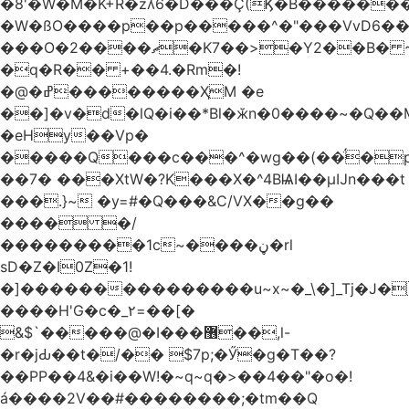
�8'�W�M�K+R�zʎ6�D���Ç(Ϗ�B������
�W�ßO����p��p�����^�"���VvD6�݁�
���O�2����ޗ�K7��>�Y2��B� ~$�ӵ�ã��m�dQp^�T�[� k�*h�
�q�R�� +��4.�Rm�!
�@�ߝ��������ҲM �e
̎��]�v�d�lQ�i��*Bl�ӂn�0����~�Q��
�eHy��Vp�
�����Q���c���^�wg��(��̈́�
��7� ���XtW�?K���X�^4BѨI��μĲn���t
���.}~ �y=#�Q���&C/VX��g��
���� �/
���������1c~����ڼ�rl
sD�Z�I0Z�1!
�]���������������u~x~�_\�]_Tj�J�
����H'G�c�_٢=��[�
&$`�����@�Ӏ���޶��,l-
�r�jԂ��t�/�� $7p;�Ӳ�g�T��?
��PP��4&�i��W!�~q~q�>��4��"�o�!
á����2V��#�� ������;�tm��Q