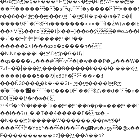
�Gύ Z�g�E���=H��<��u Wr~���
���������sqt �y���� =���
r��6��4;����r.``�0H�;p��/a�7 d�I|
����9:�3h�������<<=�f�ŹW}w��lEWק'�u�].Qs@�K�H&�v ����
��>M.��no�t|x��~]��o�ӳ�Wo.ܭ��k���~q��t��x¯��oN�+@W��s|
�ޅ`�������U��
�����2<]���zxx�p����n�
�N.Nn����L�'.Dp�G�U\|
�qs����\,.���#Iv�[�w���P�ݭ���W�[�����o/
ޠ7f+�ۖ�|�������R�����k���!� ���x
����[���5��:9|x89F�̙ ��<�;!
���Ň30���͇�k�-��3t~�����iR
�ͩ���'׷��O���D��$Z\��d�`�n�
EO[��{/�r�a�{ 
z�Y�I���`a�����n�p�=�����D�g������w�
��l��?\)_�,�T��͏4�����F�nz�_-
�N���n�����W������,��pw�!
���*�Yxb^���i���g׹wt�ޘgy�@x������ؽ>˶!
F����������pz]����A��o?