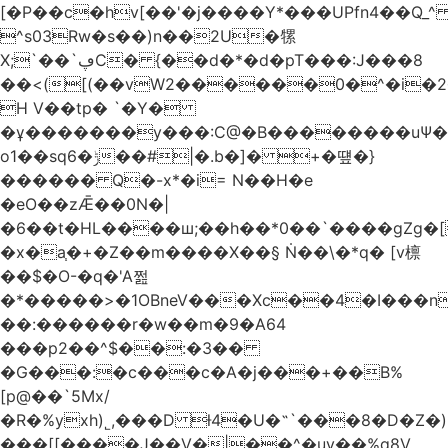
[�P��c�hv[��'�j����Y*���UPfn4��Q_
^s03Rw�s��)n��2U�㹎
X;`��`ڥC� {��d�*�d�pT���:J���8
��<([(��vW2������0�^�i
H V��tp� `�Y�
�ұ�������y���:C@�B��������uѰ��
o1��sq6�ݱ��#|�.b�]� +�떞�}
������ Q�-x*�i= N��H�e
�eO��zǢ��0N�|
�6��t�HL����ш;��h��
*0��`����gZg�[
�x�a֧�+�Z��m����X��§ Ṅ��\�*q� [v檩
��$�O-�q�'A쩚
�*�����>�1OBneV���Xc��4�I���n
��:������r�w��m�9�A64
���p2��^$��:�3��
�G���:�c���c�A�j���+��B%
[p@��`5Mx/
�R�%yxh)˾,���D ƚ4�U�˵`���8�D�Z
���[[����J��V�|��^�uy��%g8V