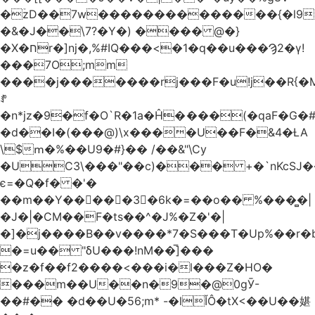
�ۡzD��7w��������������{�l9
�&�J��\7?�Y�) ���� @�}
�X�חr�]nj�,%#IQ���<�1�q��u���Ϡ2�γ!
���7O;mm
����j�������rj���F�u!j��R{�Mb�n�r�
ꍚ
�n*jz�9�f�O`R�1a�Ĥ�ަ���(�qaF�G
�d��I�(���@)\x����U��F�&4�ȽA
\$ՠ�%��U9�#}�� /��&"\Cy
�UC3\���"��c)��� +�`nKcS
є=�Q�f� �'�
��m��Y��
񢫫���3�6k�=��o�� %���̻�|
�J�|�CM��F�tѕ��^�J%�Z�'�|
�]�j����B��v����*7�S���T�Up%��r�
�=u�� "δU���!nM��̅]���
�z�f��f2����<���i�l���Z�HO�
���m��U��n�9�@0gӮ-
��#�� �d��U�56;m* -�lĬÔ�tX<��U��媅