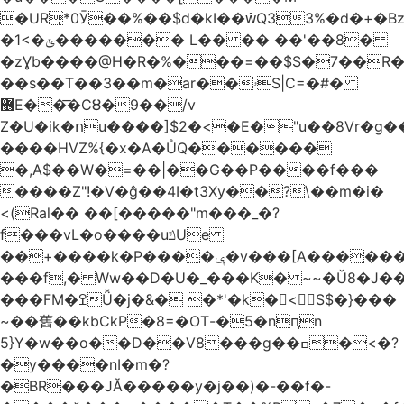
�URͅ*0Ӯ��%��$d�kI��Q33%�d�+�B
�1<�ݵ������� L�� �� ��'��8�
�zƔb����@H�R�%���=��$S�7��R�
��s��T��3��m�ar��ۥS|C=�#�
޶E��͞�CȢ�9��/v
Z�U�ik�ոu����]$2�<�E�"u��8Vr�g��EkW˽
����HVZ%{�x�A�ŮQ������
�,A$��W�=��|��G��P����f���
����Z"!�V�ĝ��4I�t3Xy��?\��m�i�
<(Ral�� ��[�����"m���_�?
f���vL�o����uݿUe
��+����k�P����ݷ�v���[A������v�.&��6������/
���f,� Ww��D�U�_���K� ~~�Ǔ8�J���
���FM�ߐǙ�j�&� �*'�k�𙑫<S$�}���
~��舊��kbCkP�8=�OT-�5�nԥn
5}Y�w��o��D��V8���g��ߛ�<�?
�y����nI�m�?
�BR���JĂ�����y�j��)�-��f�-