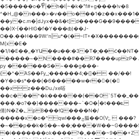
�5�����o�߾|�h�I|~�k�ˮf#+g����!v�8
^�H_@�n���>�v��o���1�z��x���1�
��y�c.m�|dJyx��&�t]d����G��9����
��)X-{��HIG�f�Y���ȸ)��J-
O��.��H��9W:'n|u*�(�~IT+�X������
M{x�E�
�1/I�E��_�YԱ��u��:�3�T�;��Հ��NT
�����~�N����#��R7����upzP�ۃt{�!g����9
py ������S�~���g���-
{�^�ΆS��Fy_;������4;�{]� ��/��!
�Y�o�s*���{�6�����w�r��ٌ(�
��xz���Du./xe唂
��c���^�k������{��O`5T��_��
���.�o?��}�������~`�O�|�t���ܧ
倩)N�Z�؂pB���!Q����N�/
�����x�o�^qwI���ݘ膉��O{V;,  ���?
�~��p��k�5��~��;����W��~G����
�i�������ok����?�_���~9��+Z