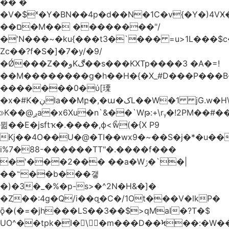
�� �
�V�$ˣ�Y�BN��4p�d��N�1C�v{�Y�)4VӾ
��ם�M�� ��������"/
�'N���~�ku{���t3�`��� =u>1L���$c
Zc��?f�S�]�7�y/�9/
�Ǿ���Z��وKڰ��s���KXTp����3 �A�=!
��M��������g�h��H�{�X_#D���P��
�������0�ύ[瑮
�x�#K�ڹIa��Mբ�,�ա�کL��W�1 jG.w�H\^8Z��n�]KUL{�z>7[n@A���<�M;_t�PwM;Ӝ��R�&����ki�j�����n0� u{�;j������Q��,�E2�t�Ӊ�/<�Qm�fo�/
≫K��@ږa�x6Xu�n`&��`Wթ:+\rᵧ�!2PM��#���=�>��ZTبrP�
뮒��E�jsftҡ�.����,ϕ<ޯw(�{X P9
Kj��4O��U�@�TI��wx9�~��S�j�*�u���[Eu��a)\��ݏ��X�&��~
i%7�88-������TT"�.����f���
�'���2��� ��a�Wݬ�`�|
��˶��b���갷
�)�3�_�%�p-s>�^2N�H&�]�
�Ȥ��:4g�Q/i��q֥�C�/1Ot���V�lkP�
ǭ�(�=�jh���LS��3��$>qMaI�?T�$
UO^��tpk�I�\�m���D��Ϟ��:�W���א��BwJ�].�B