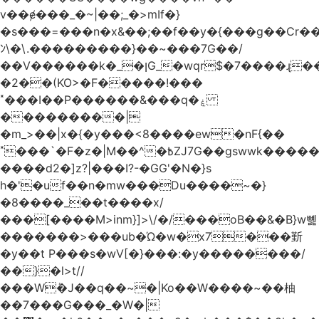
v��ɇ���_�~|��;_�>mIf�}
�s���=���n�x&��;��f��y�{���g��Cr��
ﾝ\�\.���������}��~���7G��/
��V������k�_�ןG_�wqr$�7����ɻ��-
�2��(KO>�F�����!���
˟���I��P������&���q�ۼ
���������|
�m_>��|x�{�y���<8����ew�nF{��
˟���`�F�z�|M��^�߿ZJ7G��gswwk������j��
����d2�]z?|���I?-�GG'�N�}s
h�'�uf��n�mw���Du����~�}
�8����_��t����x/
���[����M>inm}]>\/�/���oB��&�B}w뼱
�������>���ub�Ώ�w�x7���斳
�y��t P���s�wV[�}���:�y��������/
��}�l>t//
���Wٝ�J��q��~�|Ko��W����~��柚
��7���G���_�W�|