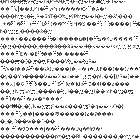
�mx��Vy�}|�"-w��=�)�԰�"l��-
��a|��JJ^}� w^m����)C�A�/
���h<�P�5áT�O%ӱPh��i�-�&\���
ΊI+��`+b(��"^fH�Sl��T����]
h�_����3�
���>��Z����1����ճ�[�s�KD����|
{������_���3��36��H�<���\kxz
���E� �E��� ����
֫����[��E���V��B�
/v�l��Α��\A)q���j�]~�h�.ԃF��(��(v��
�y��Yh����V��%�џ��^�pU��[{/$�[��
��ዴ]�G!/��LrS{e�1db9�4t��ǿ���
��Nʼ=x_���o�J���I��mb��
�l���oX�*���^
��t΋�_�)/N�6��4���?�g��ٿO�}
���y��[����믯�����)z�?���/
�_�;O��w��D��
��_�9O���j�����Uq�翰9�/
�����������pz��BU�������,�xs�T