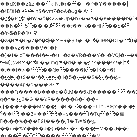
��dX��Z&zi��k}N,�r��` �;^�Y�����|
�tB譆I�h5�vm7�oA�ܝġ�,A
��P؉�hV,�č�:2%�Up�bݎ��7��ƽ����r�`��bn<1g�(h�ى!
��N� 5��'�J��:�� R��Hh��$�
�'r-$�R�1\ ?
�&�I�u�7�f�:$�~R�S3�L��19R�D1�;Û�
���vz����V�)�F
�)�f�ibT���l��t(=�z�VR���V�_�VQj�
M];sݍR�iL��:mq�d� �'�Z���!k*�|
�.��l�>�*��@x����k�]K�F�!
�I�($��r��1�5���S���@-
����4p�g���GZ
���Ղ����b���q�ÕtM��5xR����� ��X
q�^�,3�G ��\:R�����8�4��-
c[���P���MM���L����+hfYo8ҖY��,�
ˁ��t_��3=��l�~s���i�Tq��䵤
�.��%��� 9{����, �\=%�먢
��m�%Y��k�J�{u�M� ���M��U��}
�u���G ����[����M