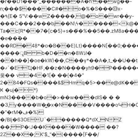
�r��D1���"_�������A�h'��wg��-
n;���$����C#�o�%�S���㉝x-
�٩{E� 5ʺV:��wZ�����,@�o�wr��y-
���C���2���bj��N\ϟ�����<k@�
Ta�c[R*��7�[c�5}+s��́�%��5��.zM8a
�e��߫��
��RD�48*�օ�B��E)Lt)����N[��0;��
����ॄB b�D��n�8Wڎ!�
��h��]�oe�kW)��,C��γ*��A�,t_��U��tב� _�C�Mh����ۥ�l5�Ğ#/
�ޤ`�EҴ�HϜ,��z�N����yh9�Р��҆����w`ۆ��]V�r
옺�� v�4�1[� ��{�4�"
2�84�FQs����&$Hmq�5>��e@dK����"
Ҝ �uj�*}
mN3����b�o�>��w��:�dlS� � �
�3,y����W�̳�x�N����V����oԿH�
�"�rM�ف�%}
�/BIj�63OEU`������Q*dX_NZ
��;P�:J��K����W���� ��?
2Z��X�;K'$_"�(����[F��/