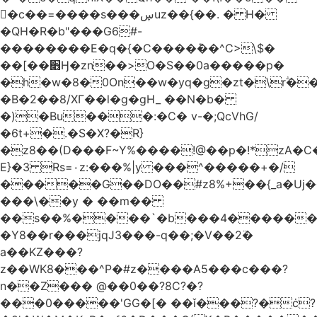
󥢦�c��=����s���ڛuz��{��. � H�
�QH�R�b"���G6#-
��������E�q�{�C����݊��^C>\$�
��[��׋Ӈ�zn��>O�S��0a�����p�
�h�w�8�0On��w�yq�g�zt�\rؖ�
�B�2��8/XГ��l�g�gH_ ��N�b�
�)�Bu���:�C� v-�;QcVhG/
�6t+�.�S�X?�R}
�z
8��(D���F~Y%����!@��p�!*zA�
E}�3 Rs=۰z:���%|y ���^�����+�/
�����G��DO��#z8%+��{_a�Uj�
���\��y � ��m��
��s��%����`�b���4������
�Y8��r���jqJ3���-q��;�V��2߳�
a��KZ���?
z��WK8���^P�#z����A5���c���?
n��Z��� @��0��?8C?�?
���0�����'GG�[� ��ǐ���?�ċ?