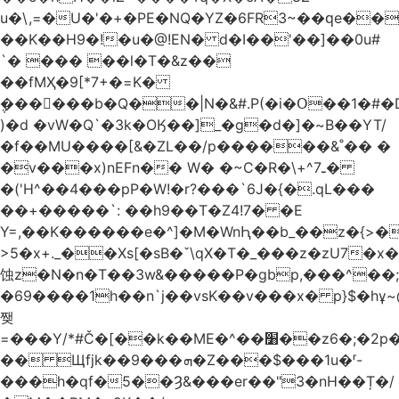
u�\,=�U�'�+�PE�NQ�YZ�6FR3~��ԛe��
��K��H9�!�u�@!EN� d�I��'��]��0u#
`� ��� ��l�T�&z��
��fMҲ�9[*7+�=K�
݆������b�Q��|N�&#.P(�i�Օ��1�#
)�d �vW�Q`�3k�OӃ��]_�g�d�]�~B��YT/
�f��MU����[&�ZL��/p������&˚�� �
�v���x)nEFn�� W� �~C�R�\+^ـ7�
�('H^��4���pP�W!�r?���`6J�{�.qL���
��+�����`: ��h9��T�Z4!7� �E
Y=,��K������e�^]�M�WnԦ��b_��z�{>�c'�����I!S��O,h
>5�x+._��Xs[�sB�ˇ\qX�T�_���z�zU7�x�
蚀z�N�n�T��3w&�����P�gbp,���^��
�69����1h��n`j��vsK��v���x� p}$�hұ~
쨎
=���Y/*#Č�[��k��ME�^��׸��z6�;�2p�"��f�3mn�Y�Y�
�� Щfjk��ܗ���9�Z���$���1u�ʳ-
���h�qf�5��Ȝ&���er��"3�nH��Ț�/