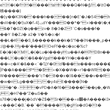
e�(�f����a���Q�N�ްg/.�\t
昲� ���}
�}y��K3N�'���h����]n�E՚�J�54�h@Dm��o�p�1߃o8�h��^
�xi̔l��]�!}uX�f˔4]ݖdY���O��*�^+i���\�;�^�9]�V� f�P���A�
&�T�GZ{�q��zv� 8�3�Z1`C�s���f�
��Y B�ZJ� a2� V�%�o:�!
��Ł�K��S˰&�����k��k�S"f��)N���_p��
:/@��.y��'���EOҽFf��c�ac�%c?
E�(�)�M_�{�Lu�l���y:u��A�7DBn�
��L�u��&��Vga���YH�c���Y
��=ϲ�A'�&��<`�ҴY�0dޫ���e���re����
|P��A���P*�$+�X��W�=r1��WR{��
W�������"ϲT�8��x�)&����v��R
�w�nLg���/�y4sE����[N�
�"�۽�vPD�A�f6�ă�����ş�_�W]�y�����N���
;;�H7��"Z�ыS��
s78�U���j�òdV�Z$� Sr���=e׻�A����i3�J�T�xDq2F\<����<⡛��+Zn�z� ss���tⵚÑ5��n(Rh����~�0��!
<���C�B.`��`�����1j�ge�dG�t�