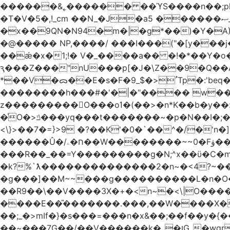
������&˿������ ��ϓS����n��;p
�T�V�5�,!_cm ��N_�J�a5 ������ޞ_b��O��U:�޳ܯZ:�)Q�4������� &Zf��=�@�_��Ft �Bc{�� c�/
�x��9QN�N94�m�|�g*��)�Y�A
�@����� NP,����/ ���I���("�[y��
��ǽ�x�1;!� V�_����a�� �!�*��Y�
ԇ���Z���"nU���p[�J�\Z��9�Q��A�
*��V�ᯅ��E�s�F�ﹸ<�$_9Tp�:'beq�Mfcn�oj�n��,�>N4�S+b���p1&}&�|�p���%���i!�R�[���:�ox�98M�S
��������h���#�'�|�"���� w�
z���������O���oߗ�(��>�n*K��b�y��:^��NV�{����O~';w37z8�}��t(}R/��Rqvg�o;G�_��>9oΎ�nm��ώ?
�ͮO�>ݿ���yq���t�������~�p�N��I�;�68������b�f���'�ܟ�ks�f����f���`K�׼��{g=&G�+k�������������˻�����݇�������re6�o�^�~��=
<\}>��7�=}>9 �?��K'�0�`��^�/�'n�]�n���~��z��ރ����;ۻݼ�q��L�
������Û�/ח�ۦ��W��������~~0�Fۋ���j���[���{�������Ҷ���/[��v��ެ�9����i�o�7����������_��3_�m�ۋ����
���R��_��=Y���������g�N;ۛ^x��ϋ�C�
�k?%`ƛ��������������2�n~�<4?~���
�g���]��M~~���g����������L�n�O�?�
��R9��\��V����3X�+�<n~�<\|O�������w��f�
����E��̎�������.���,��W����X�ϼ��
��;_�>mIf�} �s���=���n�x&��;��f��y�
��~���7G��/��V������k�_�ןG_�wqr$�7����ɻ��-�2��(KO>�F�����!���˟���I��P������&���q�ۼ