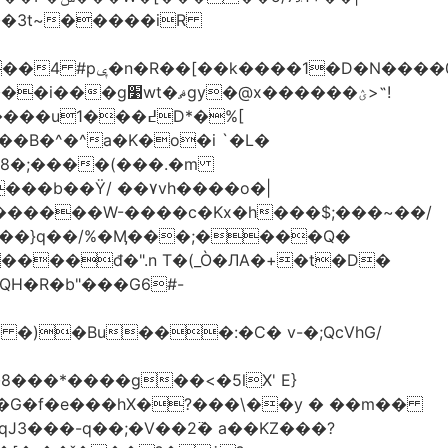
-��3t~�����iR
��0�Ë��r�-
�@x������ؽ>˶!
�B�^�^a�K�o�i `�L�
���b��Ϋ/ ��۷vh����o�|
������W-����c�Kx�h���$;���~��/
 �)�Bu���:�C� v-�;QcVhG/
���*����g��<�5lX' E}
P�G�f�e���hX�?���\��y � ��m��
���-q��;�V��2߳� a��KZ���?