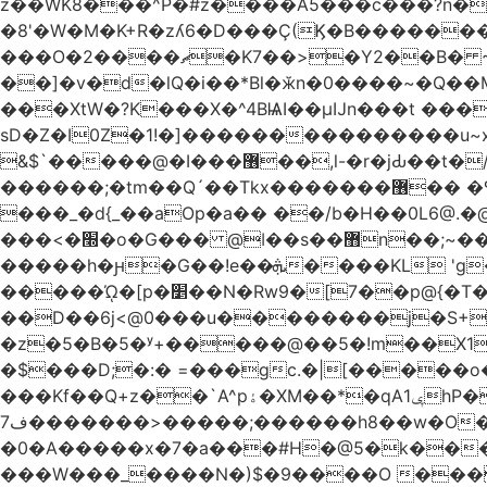
z��WK8���^P�#z����A5���c���?n�
�8'�W�M�K+R�zʎ6�D���Ç(Ϗ�B�������
���O�2����ޗ�K7��>�Y2��B� ~$�ӵ�ã��m�dQp^�T�[� k�*h� �q�R�� +��4.�Rm�!�@�ߝ��������ҲM �e
̎��]�v�d�lQ�i��*Bl�ӂn�0����~�Q�
���XtW�?K���X�^4BѨI��μĲn���t ���
sD�Z�I0Z�1!�]���������������u~x~�_
&$`�����@�Ӏ���޶��,l-�r�jԂ��t�/�� $7p;�Ӳ�g�T��?��PP��4&�i��W!�~q~q�>��4��"�o�!á����2V��#��
������;�tm��Q´��Tkx�������޶�� �º��͖���d�r���+:�^_����x�b�sgn|�ktW�>�S�����z��W;�!rD���_��t���t
���_�d{_��aOp�a�� ��/b�H��0L6@
���<�׭�o�G��� @ǀ��s��޻n��;~��3R�˿�^r���iV��I $������#�Lы�����d�����E} �����/
�����h�ԩ�G��!e��ܞ����KL 'g���W��w����Yv�
�����ᾨ�[p�׵��N�Rw9�[7��p@{�T��o�P"�t�U<y�쫘Q��PDp���� ��B��9x�����_h!� 1}]����,��!
��D��6j<@0���u��������j�S+��ڎ�|��kM;������`�
�z�5�B�5�ʸ+�����@��5�!m��X1��ߋ%���l|-o�<ė;���[�(�a�_�߿�Nn���t���o��\�`�,;E
�$���D;�:� =���gc.�|[�����
���Kf��Q+z��`A^pۀ�XM��*�qAݷ1hP��G�����YU�Xa��]��^ �D�.埗�B��%��?}
ف7�������>�����;������h8��w�O����էW������������{�g����y� |
�0�A�����x�7�a���#H�@5�k����
���W���_����N�)$�9����O ���