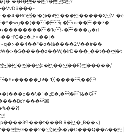
[� ��ǐ���?�ċ?
vD6�݁��-
�^�wg��(��̈́�p�n~�� ��7�
/���������1c~����ڼ�rl
�c�_٢=��[�
�����BcY���鬊
���3Գ���t���B 9��_B��<}
7��G���2�@B�\�O���Q��A��|