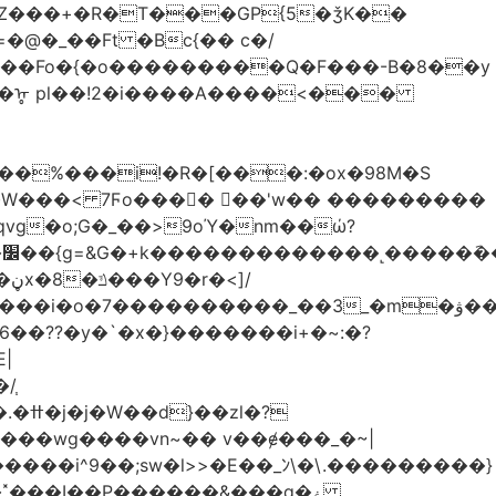
Z���+�R�T���GP{5�ǯK��
����Fo�{�o���������Q�F���-B�8��y
R�ᡎ pl��!2�i����A����<���
�W���
< 7Ϝo���� ��'w�� ���������
��??�y�`�x�}�������i+�~:�?
|
/֧
�?
�wg����vn~�� v��ɇ���_�~|
�����i^9��;sw�l>>�E��_ﾝ\�\.���������}