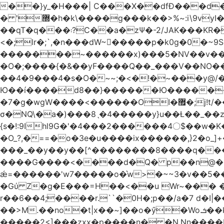
��}y_�H���| C���X��dfÐ���d
� '޽�h�k\����g���k��>%~:i\9vyI��[P�n.�.�5�Y6I�>|s�N�v8��N<�0�|p��)b��Cz)�|
��qT�q���܃?C��a�zΨ�-2/JAK���KR��Oz�y/���̳a��_5N
<�;lr�;`,�n���dW~�ٍ����p�k0g�0�~9S�2.�i�'^ڰ�F��i����w
�������~������x)���5�NV��v��h��t0L�e2��A���ۏifg��h�Q��`H�����~���^v�^2�Z���ۧ�
�O�;����{�&��yF����Q��_���V ��
��4�9���4�s�O�~~;�<�!�~���y@
Ю��í����d8��}������Ю�������/
�7�g�wgW����<������OI�޿�;j!t/��^�� r�_��ӯ_�7ǧ����ٕw�u6;�J�?�����E
σ�NQ\�a�)���8ˎ�4�����y}u��Ƚ��_��z ��>�*��en)ڒ�"=�ᯠ��Y��0>??|v2Ԭv�?
{s�!:9Ihl9G�'�4���2������4〇$��w�K
�O_?,�==�o�3e�u����ix������,}2�o_]+��^?̮���������4Og�
���_��y��y��[^��������8����q���#9?wN1ޗ_��O�S���K� �|��<�O���K���Aγ�
����G����<����d�Q� p��n@�1�
ǽ=������'w7�����o�͛w>�~~3�v��5���m���?
�Gύ Z�g�E���=H��<��u Wr~��
r��6��4;����r.``�0H�;p��/a�7 d�I|����9:�3h�
��>M.��no�t|x��~]��o�ӳ�Wo.ܭ��k���~q��t��x¯��oN�+@W��s|�ޅ`�������U��
�����2<]���zxx�p����n� �N.Nn����L�'.Dp�G�U\