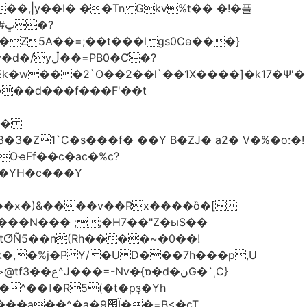
��,|y��Ι� ��Tn Gkv%t�� �!�플
Z5A��=;��t���lgs0Cѳ���}
B0�Ƈ�?
���d���f���F'��t
OҽFf��c�ac�%c?
��YH�c���Y
8��x�)&����v��Rx����ȍ�[
k�,�%j�P Y/�UD���7h���p,U
�نG�`ͺC}
�^��ǁ�R5(�t�pҙ�Υh