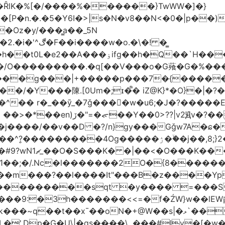
�ȒlK�%[�/����%������}TwWW�]�}
�o.�\�! �͇
��O�����*_�W�߳��Ӌ��S�kg����ϝ$��N����{�?
NO��/O���������.�q[��V���o�G薞�G�%
/���g���|+
�����p���7�{�������
�Y���陳.[0Um�;ɪ�᩺� iZ@K}*�O}�|�?
��ܹ�Vj^]��\�����}�;
�j����/��v��D �?/n}gy���Gǧw7A�ɕ�
����ۯ��ۙ�j��,8;}2����J��h��j���p}k*�^�|
 ������ɶ��
�;�/.Nc̗�l�������2O�{8������
��l����It"���B�z����YpY l���'��˭�س
� ���������sqt �y���� =���
������<<=�f�ŹW}w��lEWק'�u�].Qs@�K�H&�v �����m}
|�qs����\,.���#Iv�[�w���P�ݭ���W�[�����o/7