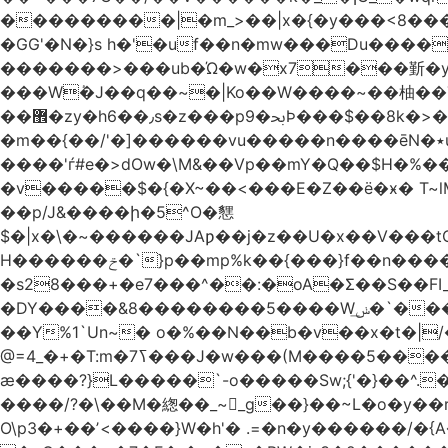
���������|�m_>��|x�{�y���<8����ew�nF{��˟���`�F�z
�GG'�N�}s h�'�uf��n�mw���Du����
�������>���ub�Ώ�w�x7���斳�y��
���Wٝ�J��q��~�|Ko��W����~��柚��
��޾�zy�h6��٫s�z���p9�ﲝϷ���$��8k�>�O���I�y�/O~���Eo>GË3�عr�Ͼ6wVg�/߭n�Ͻ�4Jw�o�&�o��i
�m��{��/'�]������vu�����n����ēN�٭u�����o'�����w�^�Q���2�;U>��ʧ�� ��W_/|
����'ѓ#e�>dOw�\M&��Vp��mY�Q��$H�%
�v�����$�{�X~��<���E�Z��ё�ӿ� T~lM�
��p/J&����ի�5^O�㦟
$�|x�\�~������JAƿ��j�z��U�x��V���
H������ݗ�`}p��mp%k��{���}f��n����G{߿�_lz��=}�N�9���N� P�+�xd_�~�>����֚���v/f������!t�}
�s28���+�e7���^��:�oA�Σ��S��FI
�DY����&8��������5����Wݭ͟�`����G�'ʭ����\N����.�W��w��ӫx>�~f�v&}����e��a`& y������8��`Gʾ;퇏
��Y%1`Un~� o�%��N��b�v��x�t�|/
ӕ����?}L�����`-o�����Sw;{'�}��^.
����/?�\��M�緫��_~_g��}��~L�o�y�
O\p3�+��ʼ<����}W�h'� .=�n�y������/�{A��֏���