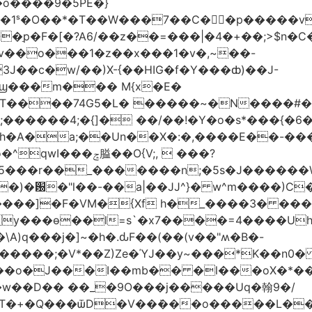
�o����9�5PE�}
1ˢ�O��*�T��W���7��C�㛯ٍ�p�����v 
��ַp�F�[�?A6/��z��=���|�4�+��;>$n�C
>�v��o���1�z��x���1�v�,~��-
3J��c�w/��)X-{��HIG�f�Y���ȸ)��J-
��ϣ���m��� M{x�E�
��74G5�L� �����~�N����#��R7����upz
������4;�{]� ��/��!�Y�o�s*���{�6
h�A�a;��Un��X�:�,����E��-���.
5���r��_�������n;�5s�J������
�)�԰�"l��-��a|��JJ^}� w^m����)C�
T����]�F�VM�{Xf h�_����3� �
y���ѳ��l=s`�x7����=4����U
A)q���j�]~�h�.ԃF��(��(v��"ʍ�B�-
�����;�V*��Z)Ze�ΎJ��y~���*K��n0
���o�J���I��mb�� �l���oX�*���^
�w��D�� ��_�9O���j�����Uq�翰9�/
�+�Q���ѿD�V��ܿ���o�����L��>�