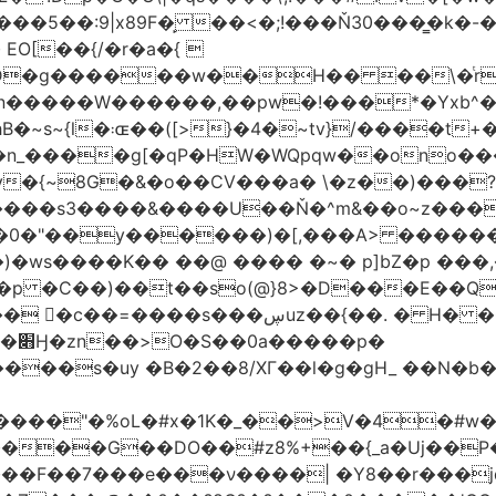
�5��:9|x89F�̙ ��<�;!���Ň30���͇�k�
�H�� ��\�ͭr��4 #pݷ�n�R��[��k����1�D�N��
W������,��pw�!���*�Yxb^���i���g׹wt�ޘgy
��u߄���1D*�%[
n_����g[�qP�HW�WQpqw��ono���
"�0����s3����&����U��Ň�^m&��o~z���
�0�"��y������)�[,���A> �����
ڛuz��{��. � H� �QH�R�b"���G6#-
�p�
���s�uy �B�2��8/XГ��l�g�gH_ ��N�b�
����"�%oL�#x�1K�_��>V�4�#w�8
����G��DO��#z8%+��{_a�Uj��
��7���e���ν����| �Y8��r���jqJ3