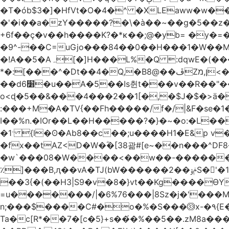
�T�ób$3�]�HfVt�O�4�^ �XLEaww�w�
�'�i��a�zY�����?�\�à��~��g�5��z�
+6f��ç�v��h����K?�*κ��;@�y
b= �y�=��1a�}�ש9Pov;A�B�F���9��pb��]�
�9^-��C=uGjo���84��0��H���1�W��M
�!A��5�Aہ[�]H���L%�Q :dqwE�(���q��X�.bc�1d��\��#X�4��W�� Ldg
*�:[���^�Dt��4�Q,�B8@��ڦZן,מ<�oJ���ލ:�#���YLmh�Y?_D��B� ,e�����/�l=� k*w�_X�LwS�
��d6׸�u��A�5ׅ��Is췬t���v��R��"���x��I��sz��%�
o<ɖ�5��&���4���2��1[�,�$J�$�>ä�
:���+M�A�TV{��Fh�����/f�/|&F�
se�
I��%n.�IOr��L��H�����?�}�~�o:�L�
�1ˑ {l�ʘ�Ab8��c��;u����H1�E&p v�<��xڠ4��!l l�Ȧ5��>LwbMp��x`���
�fx��tAZ<D�W�ؓ�[38괆#[e~��n�
��^DF
�w`���08�W����<��w��-������(Y��'ǺS�+ ��!�O�з�:�
٪]���B,ԯ��vA�TJ(bW������ݥۉ��2S�'�1�^c�Rs��l�0���צ� ���[�����c0��jб e5N�LES���I�=��������
��3{�(��H3|S9�v�8�}vt��Kg����ӨY�
=u�������/|�6%76���|8Sz�j�'���
n;���$����C#�o�%�S���㉝x-�٩{E� 5ʺV:��wZ�����,@�o�wr��y-���C���2���bj��N\ϟ�����<k@�3?
Ta�c[R*��7�[c�5}+s��́�%��5��.zM8a�