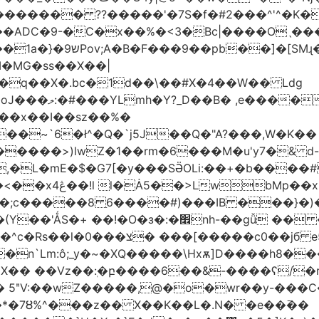
������� ??�����'�7S�f�#2���^'^�K�
�ADC�9-�C�x��%�<3�Bc|����Oˎ���
[SMɻ���1v-M�v�Gp>!�n�U���Vk���
�MG�ss��X��|
��~`6�ł^�Q�`j5J��Q�"A?���,W�K��
1�����>)lwZ�1��rm�6���M�u'y7�& d
�,�L�mE�$�G7[�y���SӚOLi:��+�b���
/m�M�b�| YM�}
8�;c�����8 ַ6����#)���IB ���}�)
׮nh-��gǚ �� ��TBtZv{�Pg\
n`Lm:ô;_y�~�XQ�����\Hxѫ]D����h8����
MX�� ��Vz��ٖ:�բ����6��&-����ʕ/
��*�7Ȣ%^���z�� X��K��L�.N� �e��߫��