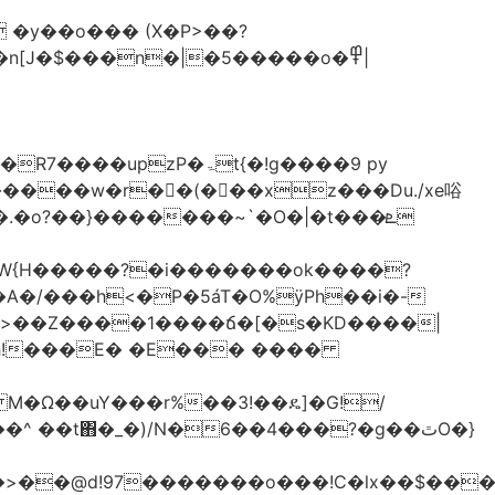
�y��o��� (X�P>��?
�n[J�$���n�|�5�����o�߾|
P�ۃt{�!g����9 py
�����w�r��ٌ(� ��xz���Du./xe唂
�o?��}�������~`�O�|�t���ܧ
W{H�����?�i�������ok����?
A�/���h<�P�5áT�O%ӱPh��i�-
��>��Z����1����ճ�[�s�KD����|
h!���E� �E��� ����
� M�Ω��uY���r%��3!��ዴ]�G!/
 ��t΋�_�)/N�6��4���?�g��ٿO�}
�@d!97�������o���!C�lx��$����