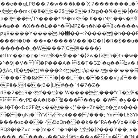
t��e��qLPϴ��:7�w���k��՛X 7�������_�
;(?zg��%��|�ڀ#6�?
��.N�_�E7�u�_ٺ�_ ����/��m<{�&�d�2$�$�
��/T?����*?P�mK�!K��\N��v�f�
`�X���L��*�MPZ�n�N��{k����v�d�/yڷ��=P
�w���2`O��2��l`��1X����]�k17�Ψ'�
ч���H�0�`��=�/����V��|�C�1(�R�$��u
�������_�W���7{C昲� ���}
�}2w�)%h�}t+�w��
ǯAc˲ti[��'W���2<� :/@��.y��'���E
�����1�I&K�|��L�u��&��Vga�
Pĕ�.4��;2�|lJ#��`4�́7�Z�
�d$�2�R�kf��r� W�������"ϲT�
��|�gǋ�YVyFz4���/���;|Ym�L83Y
'߷zQn� ��k��^RA��Ѷp�K�>@tf3��ع^J���=-Nv�{ɒ�d
�I�Z=c ~�[m�K="�h�I� �}?���ϓ��;,y�