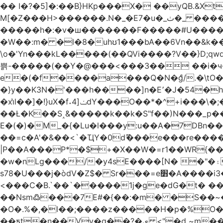
�� I�?�5]�:��B}HKp���X� ��yQB.&X
M[�Z���H>����
�����h�:�v�ш�������F�����#U����a�3
�W��:m� �l�8�uhʊ1���bA��6Vn��&k���a��
\o�'Yn���kL�����(��QVi����?V��}D;qwqzӽ8����Y����J�޺��~:?����}�h���Ek
쁡-�����(��Y�@���<���3�� ��i�
e�(�f����a���Q�N�ްg/.�\tO
�}y��K3N�'���h����]n�E՚�J�54�h@Dm��o�p�1߃o8�h��^
�xi̔l��]�!}uX�f˔4]ݖdY���O��*�^+i���\�;�^�9]�V� f�P���A� &�T�GZ{�q��zv� 8�3�Z1`C�s���f� ��Y B�ZJ� a2� V�%�o:�!
��Ł�K��S˰&�����k��k�S"f��)N���_p��
E�(�)�M_�{�Lu�l���y:u��A�7DBn
��=ϲ�A'�&��<`�ҴY�0dޫ���e���re����
|P��A���P*�$+�X��W�=r1��WR{�
�w�nLg���/�y4sE����[N� �"�۽�vPD�A�f6�ă�����ş�_�W]�y�����N��� ;;�H7��"Z�ыS��
s78�U���j�òdV�Z$� Sr���=e׻�A����i3�J�T�xDq2F\<����<⡛��+Zn�z� ss���tⵚÑ5��n(Rh����~�0��!
<���C�B.`��`�����1j�ge�dG�t� �
��Nsm߷���7E#�{��:�m� �S��~����so��� ˒
�O�.%�,�l��;����z�����H�p�%O�BQ8
��ƽt�n��Vv�q��?�ې <"�d ~m����ͬ�_� ���ث��O4y|@5~��w�=�`�"ǋ���a��^�a�9՗Ϊ��=B<�cT