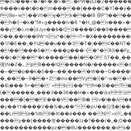
�oO���<
�7�F�;�>�߸�PW�js3�2�����
֎���v��t�b�m�����[����C�Y]��y��
P/Be~w:��Vh�ҿ� k���ſ8 @P"1�ͥ��
�h�I|~�k�ˮf#+g����!v�8 ^�H_@�n���
��y�c.m�|dJyx��&�t]d����G��9����
O��.��H��9W:'n|u*�(�~IT+�X������
�1/I�E��_�YԱ��u��:�3�T�;��Հ��NT�T��
������S�~���g���-{�^�ΆS��Fy_;
��c���^�k������{��O`5T��_��
倩)N�Z�؂pB���!Q����N�/�����x�o�^qwI���ݘ膉��O{V;,  ���?
�~��p��k�5��~��;����W��~G����
�_���~9��+Z �mx��Vy�}|�"-w��=
�&\��� ΊI+��`+b(��"^fH�Sl��
{������_���3��36��H�<���\kxz
֫����[��E���V��B� /v�l��Α��\
�y��Yh����V��%�џ��^�pU��[{/$�[��
��LrS{e�1db9�4t��ǿ��� ��Nʼ=x_
���y��[����믯�����)z�?���/�_�;O�
�����������pz��BU�������,�xs�T