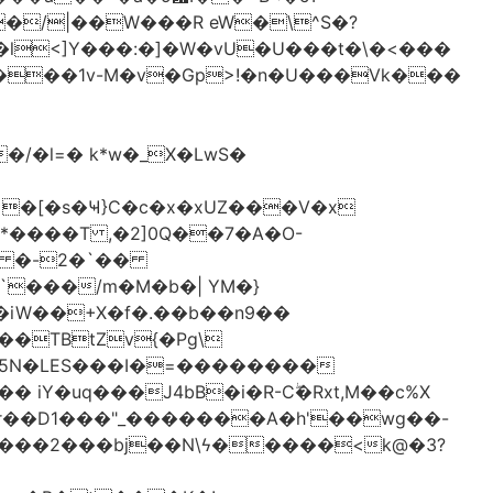
�/|��W���R eW�\^S�?
l<]Y���:�]�W�vU�U���t�\�<���
 �[�s�Ҹ}C�c�x�xUZ���V�x
-*����T ,�2]0Q��7�A�O-
�# �-2�`��
�iW��+X�f�.��b��n9��
 iY�uq���J4bB�i�R-Cۖ�Rxt,M��c%X
�r��D1���"_�������A�h'��wg��-