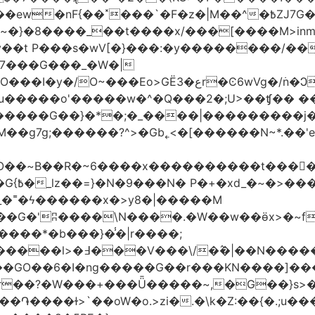
�|M��^�߿ZJ7G��gswwk������j�� ����d2�]z?|���I?-
~�}�8����_��t����x/���[����M>inm}]
t P���s�wV[�}���:�y��������/��}
7���G���_�W�|
������G��}�*�;�_����|���������j
�g7g;������?^>�Gb˿<�[������N~*.��'e�
tO��~Β��R�~6����x����������t����
_�˭�ϟ������x�>y8�|�����M
����*�b���}�̾�|r����;
@=4_�+�T:m�7ߖ���J�w���(M����5��������l>�߃�
��V���\/�߮�|��N����
��GO��6�I�ng�����G��r���KN����]��
�r��?�W���+���Ǖ�����~,�G��}s>�
�ɫ>`��oW�o.>zi�.�\k�Z:��{�.;u�����N<ݿ�����