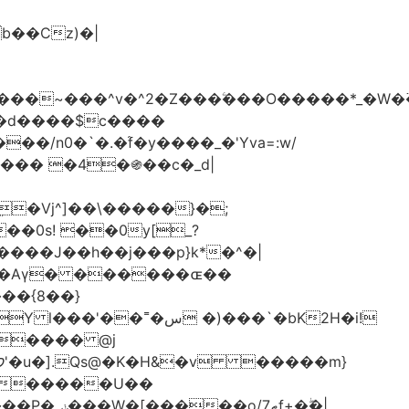
���d����$c����
/n0�`�.�֜f�y����_�'Yva=:w/
���� �4�֍��c�_d|
��0s! ��0y[_?
��{8��}
 �)���`�bK2H�i!
S���� @j
ޠf+�ۖ�|