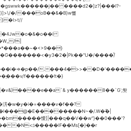
>\/�/���oB��&�B}w뼱
�l>t//
�*���a��~�<>9��}
G��ܺ�����<�y3�2�|Pk��"U�/����/ͭ
��i�=>�p��/.���4�>>��D�'�����
�淓�w�y�i�=����v�f��?
�l���@�E��������N~�/.W�߮�|
�bm�����懓]|���q��V��w"}��0���'?
lF��Ms[�}��r