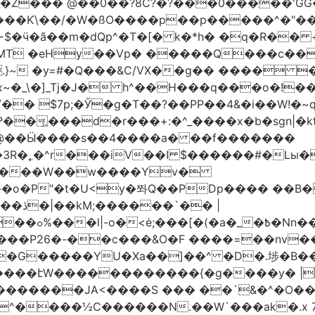
�Z��� @��0��?8C?�?���0�����'GG�
��Ƙ\��/�W�ßO����p��p�����^�"���V
�MT �eHy��Vp� �����Q���c��
.}~ �y=#�Q���&C/VX��g�� ���� �
\�]_Tj�J� h^��H���q���o�!����H'G
.�@��Ӹ����s��4����a� ��f�������
� |
�,��1&�G
ο���P26�-��c���&O�F ����=��nv
�����JA<����S ��� ��`&�^�O��p�
^����½C������N.��W`���ak�.x 