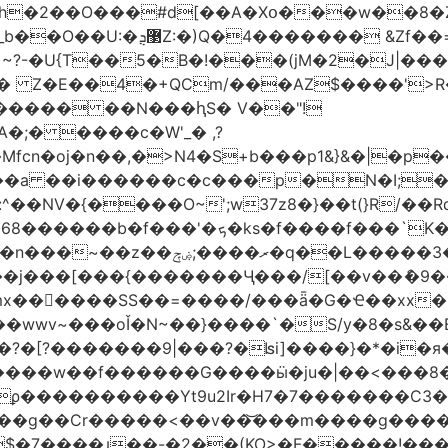
h�2��O���#d[��A�Xօ���w��8�
)~?-�U{T��5�B�!���(jM�2�J|�
�j� Z�E��4�+QCm/���AZ$����'>
o����� ��N���ԧS� V��"!
;� ����c�W'_� ,?
��a ��i������c�c���p�N�I;
����3�ڼx�8�ݿ���Y9�r�<]/
mx������SS��=����/���ǟ�G�Ҽ��xx�6
wwv~���oǏ�N~��}����`�S/y�8�s&��E
[?�������9|���?�ʪi]����}�*�i�я�
�����G����ӹ�ju�|��<���8�.�ߚ�j�j�W��d}��zl
��������Yt9u2Ir�H7�7� ������C3���
{���g��Cr�����<��v��͝���m����g���