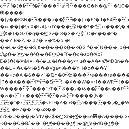
e�(�f����a���Q�N�ްg/.�\t
昲� ���}
�}y��K3N�'���h����]n�E՚�J�54�h@Dm��o�p�1߃o8�h��^
�xi̔l��]�!}uX�f˔4]ݖdY���O��*�^+i���\�;�^�9]�V� f�P���A�
&�T�GZ{�q��zv� 8�3�Z1`C�s���f�
��Y B�ZJ� a2� V�%�o:�!
��Ł�K��S˰&�����k��k�S"f��)N���_p��
:/@��.y��'���EOҽFf��c�ac�%c?
E�(�)�M_�{�Lu�l���y:u��A�7DBn�
��L�u��&��Vga���YH�c���Y
��=ϲ�A'�&��<`�ҴY�0dޫ���e���re����
|P��A���P*�$+�X��W�=r1��WR{��
W�������"ϲT�8��x�)&����v��R
�w�nLg���/�y4sE����[N�
�"�۽�vPD�A�f6�ă�����ş�_�W]�y�����N���
;;�H7��"Z�ыS��
s78�U���j�òdV�Z$� Sr���=e׻�A����i3�J�T�xDq2F\<����<⡛��+Zn�z� ss���tⵚÑ5��n(Rh����~�0��!
<���C�B.`��`�����1j�ge�dG�t�