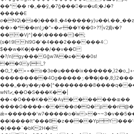
��^�� r�_��ӯ_�7ǧ����ٕw�u6;�J�?
�����E
σ�NQ\�a�)���8ˎ�4�����y}u��Ƚ��_��
��>�*��en)ڒ�"=�ᯠ��Y��0>??|v2Ԭv�?
��ܹ�Vj^]��\�����}�;
{s�!:9Ihl9G�'�4���2������4〇
$��w�K�j����/��v��D
�?/n}gy���Gǧw7A�ɕ���0s!
��0y[_?
�O_?,�==�o�3e�u����ix������,}2�o_]+�
���������4Og�����ۯ��ۙ�j��,8;}2����J��h��j���p}k*�^�|
���_��y��y��[^��������8����q���
wN1ޗ_��O�S���K� �|
��<�O���K���Aγ� ������ɶ��
����G����<����d�Q� p��n@�1�
ǽ=������'w7�����o�͛w>�~~3�v��5
��l����It"���B�z����YpY l���'�
�)���`�bK2H�i!