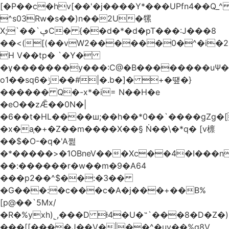
[�P��c�hv[��'�j����Y*���UPfn4��Q_
^s03Rw�s��)n��2U�㹎
X;`��`ڥC� {��d�*�d�pT���:J���8
��<([(��vW2������0�^�i
H V��tp� `�Y�
�ұ�������y���:C@�B��������uѰ��
o1��sq6�ݱ��#|�.b�]� +�떞�}
������ Q�-x*�i= N��H�e
�eO��zǢ��0N�|
�6��t�HL����ш;��h��
*0��`����gZg�[
�x�a֧�+�Z��m����X��§ Ṅ��\�*q� [v檩
��$�O-�q�'A쩚
�*�����>�1OBneV���Xc��4�I���n
��:������r�w��m�9�A64
���p2��^$��:�3��
�G���:�c���c�A�j���+��B%
[p@��`5Mx/
�R�%yxh)˾,���D ƚ4�U�˵`���8�D�Z
���[[����J��V�|��^�uy��%g8V