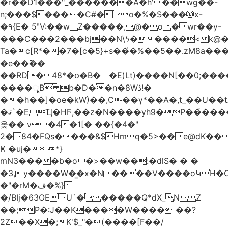
�r��D1���"_�������A�h'��wg��-
n;���$����C#�o�%�S���㉝x-
�٩{E� 5ʺV:��wZ�����,@�o�wr��y-
���C���2���bj��N\ϟ�����<k@�
Ta�c[R*��7�[c�5}+s��́�%��5��.zM8a
�e��߫��
��RD�48*�օ�B��E)Lt)����N[��0;��
����ॄB b�D��n�8Wڎ!�
��h��]�oe�kW)��,C��γ*��A�,t_��U��tב� _�C�Mh����ۥ�l5�Ğ#/
�ޤ`�EҴ�HϜ,��z�N����yh9�Р��҆����w`ۆ��]V�r
옺�� v�4�1[� ��{�4�"
2�84�FQs����&$Hmq�5>��e@dK����"
Ҝ �uj�*}
mN3����b�o�>��w��:�dlS� � �
�3,y����W�̳�x�N����V����oԿH�
�"�rM�ف�%}
�/BIj�63OEU`������Q*dX_NZ
��;P�:J��K����W���� ��?
2Z��X�;K'$_"�(����[F��/