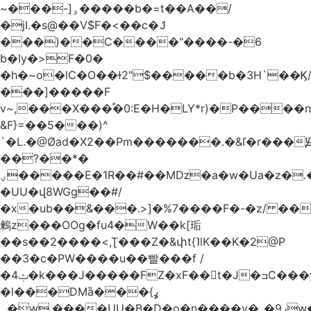
~���-]ۅ�����b�=t��A��/
�jI.�s@��V$F�<��c�ަJ
���)��C����"����-�6
b�Iy�>F�0�
�h�~o�lC�O��ɫ2"$�����b�3H`��Ϗ
���]�����F
v~,���Χ���֠�0:E�H�LY*r)�P����
&F}=��5���)^
`�L.�@Øad�X2��Pm�������.�&ľ�r���Ԭ
��?��*�
ؠ�����E�1R��#��Mǲ�a�w�Ua�z�.�SU�S��p���ǯ��yaa��Я�}
�UU�վ8WGg��#/
�x�ub��&���.>]�%7����F�-�z/ ��
鶫z���OOg�fu4�W��k[㻈
��s��2����<,Ʈ���Z�&փt{˥lK��K�2@P
��3�c�PW����u��빨���f /
�ݑ4�k���J�����FZ�xF��􊛣t�J�ߏC���yj�
�l���DMȁ���ߩ}
�۔w.����UU�B�D�o�n����v�_�9ߩw�����-!z0>' [�)Ս���g2�b�e)&tb�����":�c�\��%�������{����V��.�:��lbL"݊"3���h�Ĥ��W��5{ƚ` 1��8