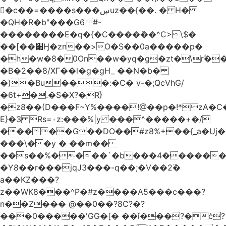
󥢦�c��=����s���ڛuz��{��. � H�
�QH�R�b"���G6#-
��������E�q�{�C����݊��^C>\$�
��[��׋Ӈ�zn��>O�S��0a�����p�
�h�w�8�0On��w�yq�g�zt�\rؖ�
�B�2��8/XГ��l�g�gH_ ��N�b�
�)�Bu���:�C� v-�;QcVhG/
�6t+�.�S�X?�R}
�z
8��(D���F~Y%����!@��p�!*zA�
E}�3 Rs=۰z:���%|y ���^�����+�/
�����G��DO��#z8%+��{_a�Uj�
���\��y � ��m��
��s��%����`�b���4������
�Y8��r���jqJ3���-q��;�V��2߳�
a��KZ���?
z��WK8���^P�#z����A5���c���?
n��Z��� @��0��?8C?�?
���0�����'GG�[� ��ǐ���?�ċ?