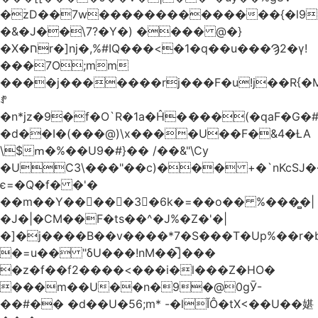
�ۡzD��7w��������������{�l9
�&�J��\7?�Y�) ���� @�}
�X�חr�]nj�,%#IQ���<�1�q��u���Ϡ2�γ!
���7O;mm
����j�������rj���F�u!j��R{�Mb�n�r�
ꍚ
�n*jz�9�f�O`R�1a�Ĥ�ަ���(�qaF�G
�d��I�(���@)\x����U��F�&4�ȽA
\$ՠ�%��U9�#}�� /��&"\Cy
�UC3\���"��c)��� +�`nKcS
є=�Q�f� �'�
��m��Y��
񢫫���3�6k�=��o�� %���̻�|
�J�|�CM��F�tѕ��^�J%�Z�'�|
�]�j����B��v����*7�S���T�Up%��r�
�=u�� "δU���!nM��̅]���
�z�f��f2����<���i�l���Z�HO�
���m��U��n�9�@0gӮ-
��#�� �d��U�56;m* -�lĬÔ�tX<��U��媅