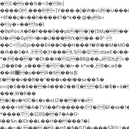
�C�x��%�<3�Bc|
����Oˎ���l<]Y���:�]�W�vU�U���
+6f��ç�v��h����K?�*κ��;@�y
b=
�y�=��1a�}
�ש9Pov;A�B�F���9��pb��]�[SMɻ���1v-
M�v�Gp>!�n�U���Vk��� �9^-
��C=uGjo���84��0��H���1�W��M�MG�
�!A��5�Aہ[�]H���L%�Q :dqwE�(���q��X�.bc�1d��\��#X�4��W�� Ldg
*�:[���^�Dt��4�Q,�B8@��ڦZן,מ<�oJ���ލ:�#���YLmh�Y?
_D��B� ,e�����/�l=� k*w�_X�LwS�
��d6׸�u��A�5ׅ��Is췬
t���v��R��"���x��I��sz��%�
o<ɖ�5��&���4���2��1[�,�$J�$�>ä�
���,W�K��
�[�s�Ҹ}C�c�x�xUZ���V�x
:���+M�A�TV{��Fh�����/f�/|&F�
se�
*����T ,�2]0Q��7�A�O-
I��%n.�IOr��L��H�����?�}
�~�o:�L��,�L�mE�$�G7[�y���SӚOLi