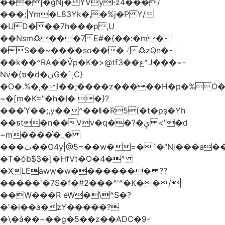
���|�gǋ�YVyFz4���/
���;|Ym�L83Yk�,�%j�P Y/
�UD���7h���p,U
��Nsm߷���7E#�{��:�m�
�S��~����so��� ˒'߷zQn�
��k��^RA��Ѷp�K�>@tf3��ع^J���=-
Nv�{ɒ�d�نG�`ͺC}
�O�.%�,�l��;����z�����H�p�%O�B
~�[m�K="�h�I� �}?
���ϓ��;,y��^��ǁ�R5(�t�pҙ�Υh
��ƽt�n��Vv�q��?�ې <"�d
~m����ͬ�_�
���ث��O4y|@5~��w�=�`�"ǋ���a��^�a�9՗Ϊ��=B<�cT
�T�ób$3�]�HfVt�O�4�^
�XLEaww�w�������� ??
�����'�7S�f�#2���^'^�K��/|
��W���R eW�\^S�?
�'�i��a�zY�����?
�\�à��~��g�5��z��ADC�9-