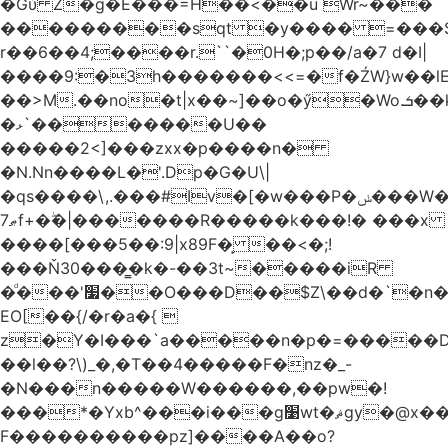
�Gύ Z�g�E���=H��<��u Wr~���
���������sqt �y���� =���
r��6��4;����r.``�0H�;p��/a�7 d�I|
����9:�3h�������<<=�f�ŹW}w��lEWק'�u�].Qs@�K�H&�v ����
��>M.��no�t|x��~]��o�ӳ�Wo.ܭ��k���~q��t��x¯��oN�+@W��s|
�ޅ`�������U��
�����2<]���zxx�p����n�
�N.Nn����L�'.Dp�G�U\|
�qs����\,.���#Iv�[�w���P�ݭ���W�[�����o/
ޠ7f+�ۖ�|�������R�����k���!� ���x
����[���5��:9|x89F�̙ ��<�;!
���Ň30���͇�k�-��3t~�����iR
�ͩ���'׷��O���D��$Z\��d�`�n�
EO[��{/�r�a�{ 
z�Y�I���`a�����n�p�=�����D�g������w�
��l��?\)_�,�T��͏4�����F�nz�_-
�N���n�����W������,��pw�!
���*�Yxb^���i���g׹wt�ޘgy�@x������ؽ>˶!
F����������pz]����A��o?