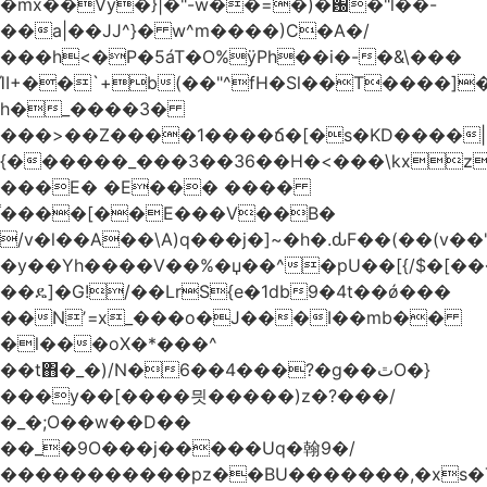
�mx��Vy�}|�"-w��=�)�԰�"l��-
��a|��JJ^}� w^m����)C�A�/
���h<�P�5áT�O%ӱPh��i�-�&\���
ΊI+��`+b(��"^fH�Sl��T����]
h�_����3�
���>��Z����1����ճ�[�s�KD����|
{������_���3��36��H�<���\kxz
���E� �E��� ����
֫����[��E���V��B�
/v�l��Α��\A)q���j�]~�h�.ԃF��(��(v��
�y��Yh����V��%�џ��^�pU��[{/$�[��
��ዴ]�G!/��LrS{e�1db9�4t��ǿ���
��Nʼ=x_���o�J���I��mb��
�l���oX�*���^
��t΋�_�)/N�6��4���?�g��ٿO�}
���y��[����믯�����)z�?���/
�_�;O��w��D��
��_�9O���j�����Uq�翰9�/
�����������pz��BU�������,�xs�T