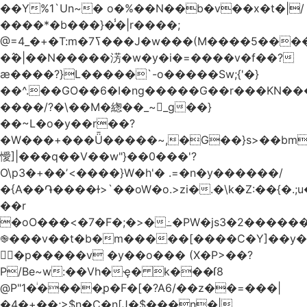
��Y%1`Un~� o�%��N��b�v��x�t�|/
����*�b���}�̾�|r����;
�߮�|��N�����淓�w�y�i�=����v�f��?
ӕ����?}L�����`-o�����Sw;{'�}
��^.��GO��6�I�ng�����G��r���KN��
����/?�\��M�緫��_~_g��}
��~L�o�y��r��?
�W���+���Ǖ�����~,�G��}s>��bm
懓]|���q��V��w"}��0���'?
O\p3�+��ʼ<����}W�h'� .=�n�y������/
�{A��֏����ɫ>`��oW�o.>zi�.�\k�Z:��{�.;u�����N
��r
�oO���<
�7�F�;�>�߸�PW�js3�2�����
֎���v��t�b�m�����[����C�Y]��y�
㛯ٍ�p�����v �y��o��� (X�P>��?
P/Be~w:��Vh�ҿ� k���ſ8
@P"1�ͥ����ַp�F�[�?A6/��z��=���|
�4�+��;>$n�C�n[J�$���n�|