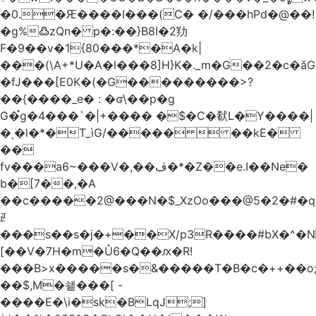
�0.�Ԙ����I���(C� �/���hPd�@��!
�g%߷zQn� p�:��}B8I�2劷
F�9��v�1{80���*�A�k|
���(\A+*U�A�l���8]H}K�._m�G��2�c
�fJ���[E0K�(�G���������>?
��{����_e� : �ʛ\��p�g
G�֩g�4���`�|+���� �$�C�㹷L�Y����|
�ͺ�l�*�T_ìG/�����  ��kE�
��
fv���a6~���V�,��ڤ�*�Z��e.I��Ne�
b�[7��,�A
�
�c�����2@���N�$_XzOo���@5�2�#�q�
ꏣ
���s��s�j�+��X/p3R�ܿ���#bX�^�N 
[��V�7H�m�Ů6�Q��ԕ�R!
���B>x�����s�&�����T�B�c�++��o;�ݸƬ^դ��J�a�I���7�f��F'���߭�ޒ���<���Z��
��$,M�쇝���[ -
����E�\i�sk�BLqJ;]