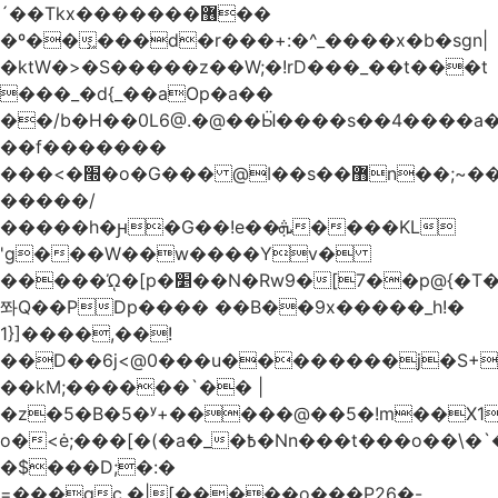
´��Tkx�������޶��
�º��͖���d�r���+:�^_����x�b�sgn|
�ktW�>�S�����z��W;�!rD���_��t���t
���_�d{_��aOp�a��
��/b�H��0L6@.�@��Ӹ����s��4����
��f�������
���<�׭�o�G��� @ǀ��s��޻n��;~��3R�˿�^r���iV��I $������#�Lы�����d�����E}
�����/
�����h�ԩ�G��!e��ܞ����KL
'g���W��w����Yv�
�����ᾨ�[p�׵��N�Rw9�[7��p@{�T��o�P"�t�U<y�
쫘Q��PDp���� ��B��9x�����_h!�
1}]����,��!
��D��6j<@0���u��������j�S+��
��kM;������`�� |
�z�5�B�5�ʸ+�����@��5�!m��X1��ߋ%��
o�<ė;���[�(�a�_�߿�Nn���t���o��\�`�,;E�,��1&�G
�$���D;�:�
=���gc.�|[�����ο���P26�-