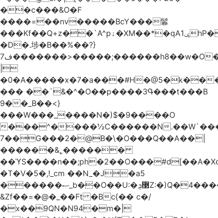
��c���&O�F
����=��nv�����BcY���鬊
���Kf��Q+z��`A^pۀ�XM��*�qAݷ1hP��G�����YU�Xa��]��^
�D�.埗�B��%��?}
ف7�������>�����;������h8��w�O����էW������������{�g����y�
|
�0�A�����x�7�a���#H�@5�k��
��� ��`&�^�O��p����3Գ���t���B
9��_B��<}
���W���_����N�)$�9����O
���^����½C������N.��W`���
7��G���2�@B�\�O���Q��A��|
������&˿������
��ϓS����n��;ph�2��O���#d[��A�
�T�V�5�,!_cm ��N_�J�a5
������ޞ_b��O��U:�޳ܯZ:�)Q�4�������
&Zf��=�@�_��Ft �Bc{�� c�/
�x��9QN�N94�m�|