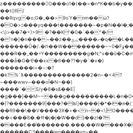
z���������O���oߗ�(��>�n*K��b�y��:^��NV�{����O~';w37z8�}
��t(}R/
��Rqvg�o;G�_��>9oΎ�nm��ώ?
�ͮO�>ݿ���yq���t�������~�p�N��I�;�68������b�f���'�ܟ�ks�f����f���`K�׼��{g=&G�+k�������������˻�����݇�������re6�o�^�~��=
<\}>��7�=}>9 �?��K'�0�`��^�/
�'n�]�n���~��z��ރ����;ۻݼ�q��L�����3�ڼx�8�ݿ���Y9�r�<]/
������Û�/ח�ۦ��W��������~~0�Fۋ���j���[���{�������Ҷ���/[��v��ެ�9����i�o�7����������_��3_�m�ۋ����
���R��_��=Y���������g�N;ۛ^x��ϋ�C�
���ǟ�G�Ҽ��xx�6��??�y�`�x�}
�������i+�~:�?
�k?%`ƛ��������������2�n~�<4?
~���wwv~���oǏ�N~��}
����`�S/y�8�s&��E|
�g���]��M~~���g����������L�n�O
�[?�������9|���?�ʪi]����}�*�i�я�/֧
��R9��\��V����3X�+�<n~�<\|O���
��<���8�.�ߚ�j�j�W��d}��zl�?
����E��̎�������.���,��W����X�ϼ�
������C3����wg����vn~��