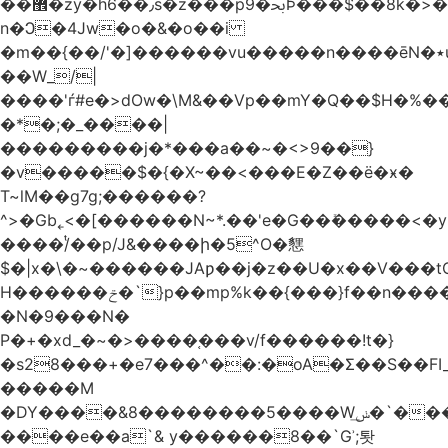
��޾�zy�h6��٫s�z���p9�ﲝϷ���$��8k�>�O���I�y�/O~���Eo>GË3�عr�Ͼ6wVg�/߭
n�Ͻ�4Jw�o�&�o��i
�m��{��/'�]������vu�����n����ēN�٭u�����o'�����w�^�Q���2�;U>��ʧ��
��W_/|
����'ѓ#e�>dOw�\M&��Vp��mY�Q��$H�%
�*�;�_����|
���������j�*���a��~�<>9��}
�v�����$�{�X~��<���E�Z��ё�ӿ�
T~lM��g7g;������?
^>�Gb˿<�[������N~*.��'e�G��ܺ�����<�y3
����/ͭ��p/J&����ի�5^O�㦟
$�|x�\�~������JAƿ��j�z��U�x��V���
H������ݗ�`}p��mp%k��{���}f��n����G{߿�_lz��=}
�N�9���N�
P�+�xd_�~�>����֚���v/f������!t�}
�s28���+�e7���^��:�oA�Σ��S��FI_
�����M
�DY����&8��������5����Wݭ͟�`����G�'ʭ����\N����.�W��w��ӫx>�~f�v&}
����e��a`& y������8��`Gʾ;퇏