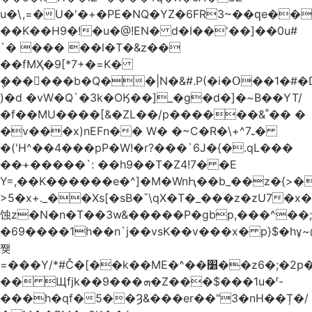
u�\,=�U�'�+�PE�NQ�YZ�6FR3~��ԛe��
��K��H9�!�u�@!EN� d�I��'��]��0u#
`� ��� ��l�T�&z��
��fMҲ�9[*7+�=K�
݆������b�Q��|N�&#.P(�i�Օ��1�#
)�d �vW�Q`�3k�OӃ��]_�g�d�]�~B��YT/
�f��MU����[&�ZL��/p������&˚�� �
�v���x)nEFn�� W� �~C�R�\+^ـ7�
�('H^��4���pP�W!�r?���`6J�{�.qL���
��+�����`: ��h9��T�Z4!7� �E
Y=,��K������e�^]�M�WnԦ��b_��z�{>�c'�����I!S��O,h
>5�x+._��Xs[�sB�ˇ\qX�T�_���z�zU7�x�
蚀z�N�n�T��3w&�����P�gbp,���^��
�69����1h��n`j��vsK��v���x� p}$�hұ~
쨎
=���Y/*#Č�[��k��ME�^��׸��z6�;�2p�"��f�3mn�Y�Y�
�� Щfjk��ܗ���9�Z���$���1u�ʳ-
���h�qf�5��Ȝ&���er��"3�nH��Ț�/