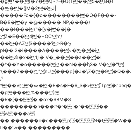
�g*��)�Y�A)~?-�U{T��5�B�!
���(jM�2�J|
�����Fo�{�o���������Q�F���-
B�8��y �@����� NP,����/
���I���("�[y���j�
Z�E��4�+QCm/
���AZ$����'>R�ᡎ
pl��!2�i����A����<���
��ǽ�x�1;!� V�_����a�� �!
�*��Y�o����� ��N���ԧS� V��"!
ԇ���Z���"nU���p[�J�\Z��9�Q��A
,?
*��V�ᯅ��E�s�F�ﹸ<�$_9Tp�:'beq�Mfcn�oj�n��,�>N4�S+b���p1&}&�|
�p���%���i!
�R�[���:�ox�98M�S
��������h���#�'�|�"����
w���a
��i������c�c���p�N�I;�W�
��'w�� ���������