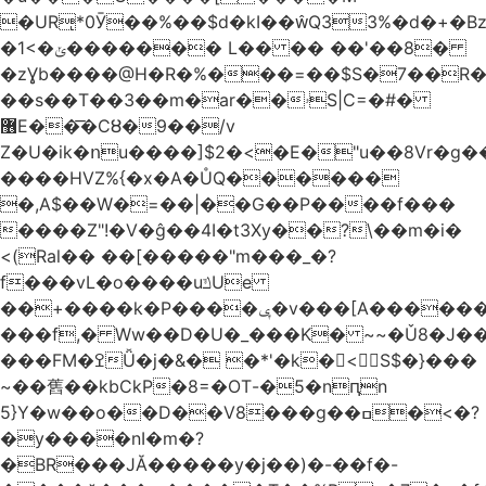
�URͅ*0Ӯ��%��$d�kI��Q33%�d�+�B
�1<�ݵ������� L�� �� ��'��8�
�zƔb����@H�R�%���=��$S�7��R�
��s��T��3��m�ar��ۥS|C=�#�
޶E��͞�CȢ�9��/v
Z�U�ik�ոu����]$2�<�E�"u��8Vr�g��EkW˽
����HVZ%{�x�A�ŮQ������
�,A$��W�=��|��G��P����f���
����Z"!�V�ĝ��4I�t3Xy��?\��m�i�
<(Ral�� ��[�����"m���_�?
f���vL�o����uݿUe
��+����k�P����ݷ�v���[A������v�.&��6������/
���f,� Ww��D�U�_���K� ~~�Ǔ8�J���
���FM�ߐǙ�j�&� �*'�k�𙑫<S$�}���
~��舊��kbCkP�8=�OT-�5�nԥn
5}Y�w��o��D��V8���g��ߛ�<�?
�y����nI�m�?
�BR���JĂ�����y�j��)�-��f�-