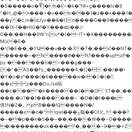
�5�����o�߾|�h�I|~�k�ˮf#+g����!v�8
^�H_@�n���>�v��o���1�z��x���1�
��y�c.m�|dJyx��&�t]d����G��9����
��)X-{��HIG�f�Y���ȸ)��J-
O��.��H��9W:'n|u*�(�~IT+�X������
M{x�E�
�1/I�E��_�YԱ��u��:�3�T�;��Հ��NT
�����~�N����#��R7����upzP�ۃt{�!g����9
py ������S�~���g���-
{�^�ΆS��Fy_;������4;�{]� ��/��!
�Y�o�s*���{�6�����w�r��ٌ(�
��xz���Du./xe唂
��c���^�k������{��O`5T��_��
���.�o?��}�������~`�O�|�t���ܧ
倩)N�Z�؂pB���!Q����N�/
�����x�o�^qwI���ݘ膉��O{V;,  ���?
�~��p��k�5��~��;����W��~G����
�i�������ok����?�_���~9��+Z