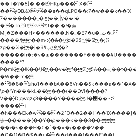
�� I�?�5]�:��B}HKp���X�
��yQB.&Xt��e��qLPϴ��:7�w���k��՛X
7�������_���,|y��Ι�
��Tn Gkv%t�� �!�플
M[�Z���H>������.N�_�E7�u�_ٺ�_
����/��m<{�&�d�2$�$�
;(?
zg��%��|�ڀ#6�?
�����h�:�v�ш�������F�����#U����a
����*?
P�mK�!K��\N��v�f�Z5A��=;��t���
�W��:m�
�l�8�uhʊ1���bA��6Vn��&k���a��`�X���L��
\o�'Yn���kL�����(��QVi����?
V��}D;qwqzӽ8����Y����J�޺��~:?
����}
�h���Ek�w���2`O��2��l`��1X����]�
쁡-�����(��Y�@���<���3��
��i�ч���H�0�`��=�/����V��|
�C�1(�R�$��u���d���f���F'��t