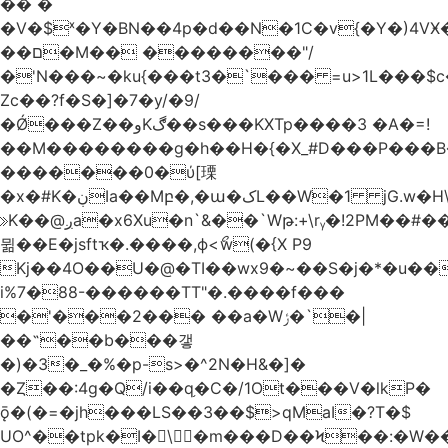
�� �
�V�$ˣ�Y�BN��4p�d��N�1C�v{�Y�)4VӾ
��ם�M�� ��������"/
�'N���~�ku{���t3�`��� =u>1L���$c
Zc��?f�S�]�7�y/�9/
�Ǿ���Z��وKڰ��s���KXTp����3 �A�=!
��M��������g�h��H�{�X_#D���P��
�������0�ύ[瑮
�x�#K�ڹIa��Mբ�,�ա�کL��W�1 jG.w�H\^8Z��n�]KUL{�z>7[n@A���<�M;_t�PwM;Ӝ��R�&����ki�j�����n0� u{�;j������Q��,�E2�t�Ӊ�/<�Qm�fo�/
≫K��@ږa�x6Xu�n`&��`Wթ:+\rᵧ�!2PM��#���=�>��ZTبrP�
뮒��E�jsftҡ�.����,ϕ<ޯw(�{X P9
Kj��4O��U�@�TI��wx9�~��S�j�*�u���[Eu��a)\��ݏ��X�&��~
i%7�88-������TT"�.����f���
�'���2��� ��a�Wݬ�`�|
��˶��b���갷
�)�3�_�%�p-s>�^2N�H&�]�
�Ȥ��:4g�Q/i��q֥�C�/1Ot���V�lkP�
ǭ�(�=�jh���LS��3��$>qMaI�?T�$
UO^��tpk�I�\�m���D��Ϟ��:�W���א��BwJ�].�B