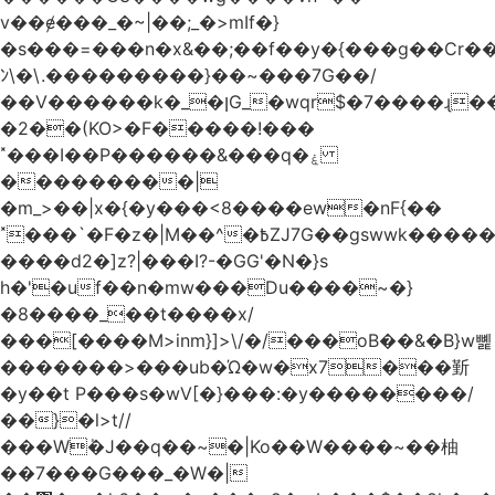
v��ɇ���_�~|��;_�>mIf�}
�s���=���n�x&��;��f��y�{���g��Cr��
ﾝ\�\.���������}��~���7G��/
��V������k�_�ןG_�wqr$�7����ɻ��-
�2��(KO>�F�����!���
˟���I��P������&���q�ۼ
���������|
�m_>��|x�{�y���<8����ew�nF{��
˟���`�F�z�|M��^�߿ZJ7G��gswwk������j��
����d2�]z?|���I?-�GG'�N�}s
h�'�uf��n�mw���Du����~�}
�8����_��t����x/
���[����M>inm}]>\/�/���oB��&�B}w뼱
�������>���ub�Ώ�w�x7���斳
�y��t P���s�wV[�}���:�y��������/
��}�l>t//
���Wٝ�J��q��~�|Ko��W����~��柚
��7���G���_�W�|