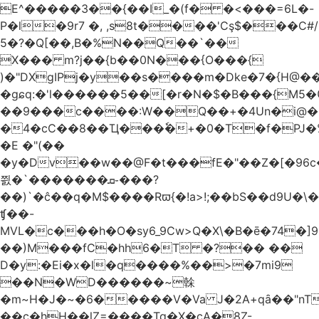
E^�����3��{��I_�(f� �<���=6L�-
P�l�9r7 �, ,s8t����'Cş$���C#/
5�?�Q[��,B�%N��Q��`��
X��� m?j��{b��0N���{O���{
)�"DXgIPj�y��s����m�Dke�7�{H@��
�gɕq:�'l������5��[�r�N�$�B���{M5
��9���c����:W��Q��+�4Un�i@�.
�4�cC��8��Ҵ���ٗ�+�0�T�f�PJ�
�E �"(��
�y�Dv��w��@F�t���fE�"��Z�[�96c�
쯼�`���� ���ܩ֊���?
��)`�ĉ��q�M$����Rϖ{�
!a>!;��bS��d9U�\�
ʧ��-
MVL�c���h�O�sy6_9Cw>Q�X\�B�ē�74�]
��)M���fC�hh6�T �?�� ��
D�y:�Ei�x�l�q����%��>�7mi9
��N�WD������~榦
�m~H�J�~�6�����V�Va J�2A+qȃ��"nT
��c�hH��lZ=����Tq�X�cA�8Z-