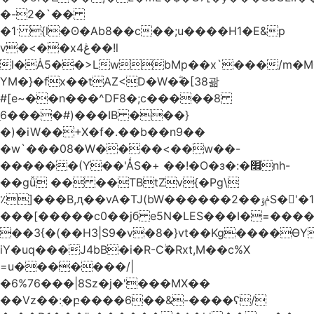
�-2�`��
�1ˑ {l�ʘ�Ab8��c��;u����H1�E&p
v�<��xڠ4��!l
l�Ȧ5��>LwbMp��x`���/m�M
YM�}�fx��tAZ<D�W�ؓ�[38괆
#[e~��n�
��^DF8�;c�����8
ַ6����#)���IB ���}
�)�iW��+X�f�.��b��n9��
�w`���08�W����<��w��-
������(Y��'ǺS�+ ��!�O�з�:�׮nh-
��gǚ �� ��TBtZv{�Pg\
٪]���B,ԯ��vA�TJ(bW������ݥۉ��2S�'�1�^c�Rs��l�0���צ�
���[�����c0��jб e5N�LES���I�=���
��3{�(��H3|S9�v�8�}vt��Kg����ӨY
iY�uq���J4bB�i�R-Cۖ�Rxt,M��c%X
=u�������/|
�6%76���|8Sz�j�'���MX��
��Vz��ٖ:�բ����6��&-����ʕ/