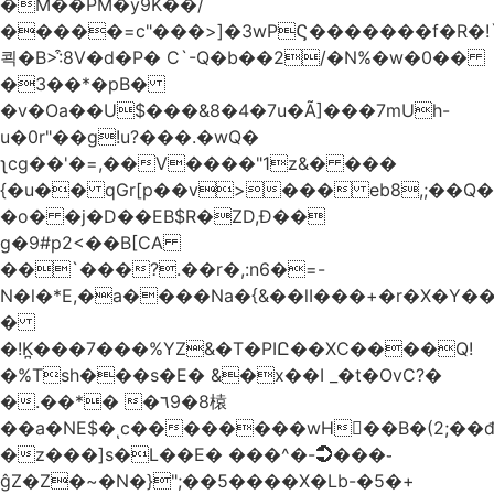
�M��PM�y9K��/
�����=c"���>]�3wPϚ�������f�R�!
쾩�B>:͒8V�d�P� C`-Q�b��2/�N%�w�0��
�3��*�pB�
�v�Oa��U$���&8�4�7u�Ã]���7mUh-
u�0r"��g!u?���.�wQ�
ʅcg��'�=,��V����"1z&� ���
{�u�� qGr[p��v>��� eb8,;��
�o� �j�D��EB$R�ZD,Ɖ��
g�9#p2<��B[CA
��`���?.��r
�,:n6�=-
N�l�*E,�a����Na�{&��lI���+�r�X�Y��_
�
�!K̪���7���%YZ&�T�PIԸ��XC����Q!
�%Tsh���s�E� &�x��I _�t�OvC?�
�.��*� �٦9�8榬
��a�NE$�ͺc��������wH��B�(2;��
�z���]s�L��E� ���^�-➲���֊
ĝZ�Z�~�N�}";��5����X�Lb-�5�+