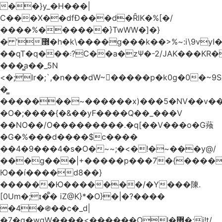
��}y_�H���|
C���X��dfÐ���d�ȒlK�%[�/
����%������}TwWW�]�}
� '޽�h�k\����g���k��>%~:i\9vyI��[P�n.�.�5�Y6I�>|s�N�v8��N<�0�|p��)b��Cz)�|
��qT�q���܃?C��a�zΨ�-2/JAK���KR��Oz�y/
���̳a��_5N
<�;lr�;`,�n���dW~�ٍ����p�k0g�0�~9S�2.�i�'^ڰ�F��i��
�͇
�������~������x)���5�NV��v��h��t0L�e2��A���ۏifg��h�Q��`H�����~���^v�^2�Z���ۧ�
�O�;����{�&��yF����Q��_���V
��NO��/O���������.�q[��V���o�G薞
�G�%���d����$c����
��4�9���4�s�O�~~;�<�!�~���y@/
���g���|+
�����p���7�{������
Ю��í����d8��}
������Ю�������/�Y���陳.
[0Um�;ɪ�᩺� iZ@K}*�O}�|�?����
�4�֍��c�_d|
�7�g�wgW����<������OI�޿�;j!t/