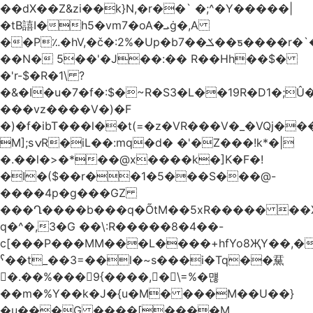
��dX��Z&zi��k}N,�r��` �;^�Y�����|
�tB譆I�h5�vm7�oA�ܝġ�,A
��P؉�hV,�č�:2%�Up�bݎ��7��ƽ����r�`��bn<1g�(h�ى!
��N� 5��'�J��:�� R��Hh��$�
�'r-$�R�1\ ?
�&�I�u�7�f�:$�~R�S3�L��19R�D1�;Û�
���vz����V�)�F
�)�f�ibT���l��t(=�z�VR���V�_�VQj�
M];sݍR�iL��:mq�d� �'�Z���!k*�|
�.��l�>�*��@x����k�]K�F�!
�I�($��r��1�5���S���@-
����4p�g���GZ
���Ղ����b���q�ÕtM��5xR����� ��X
q�^�,3�G ��\:R�����8�4��-
c[���P���MM���L����+hfYo8ҖY��,�
ˁ��t_��3=��l�~s���i�Tq��䵤
�.��%��� 9{����, �\=%�먢
��m�%Y��k�J�{u�M� ���M��U��}
�u���G ����[����M