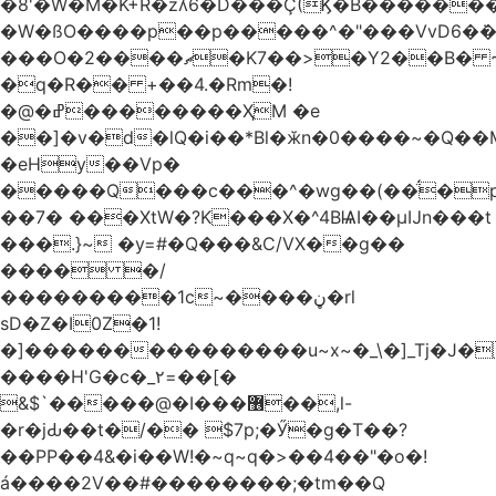
�8'�W�M�K+R�zʎ6�D���Ç(Ϗ�B������
�W�ßO����p��p�����^�"���VvD6�݁�
���O�2����ޗ�K7��>�Y2��B� ~$�ӵ�ã��m�dQp^�T�[� k�*h�
�q�R�� +��4.�Rm�!
�@�ߝ��������ҲM �e
̎��]�v�d�lQ�i��*Bl�ӂn�0����~�Q��
�eHy��Vp�
�����Q���c���^�wg��(��̈́�
��7� ���XtW�?K���X�^4BѨI��μĲn���t
���.}~ �y=#�Q���&C/VX��g��
���� �/
���������1c~����ڼ�rl
sD�Z�I0Z�1!
�]���������������u~x~�_\�]_Tj�J�
����H'G�c�_٢=��[�
&$`�����@�Ӏ���޶��,l-
�r�jԂ��t�/�� $7p;�Ӳ�g�T��?
��PP��4&�i��W!�~q~q�>��4��"�o�!
á����2V��#�� ������;�tm��Q