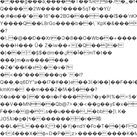
����ğ���a,�����T��%Re�7�ۑ�f�reQ�00!h����îNtr����� ��G�A�֓���Q�`�k��բ�^=n4�à��r[Y
Q�����2W����?����5qT�ר�Y{/
�;#�e�҆�"��16"��2BG������î$��'nKX
Y����Q��L8rGo����b��\`KpK�&���
�?
�\.�@��Ð��Xn�Ͽ�8��O�Wb��+����B
���H��� Ũ� Z�iw��+{�Q��]�!
�)�� �§$�dm��ڮ�Ĭ�mT�t��
���]m�w�������
�Z�"��К�x}:��v�?
�<��"������q�`�I?
Q��,�q6DY"a��I7�#��)e��3(�I��]��F��
kmKm� ��m���Z�fA�$���?
X�a��'�[i�'��n�ɾF���m7�y�Ҏ(%� =5�'
��V��MN��Qb@7>�;�<��g��yE�x�
F��n�@�.s��u����_�bb�]\ K�
JO5ƛI�ɡ�]٩��������r�㖭
��L�L���X; t�]�Yj�ndY�Fo�T��]�F
�˦4���X�ϕ=D�P�;z>���������K�M�