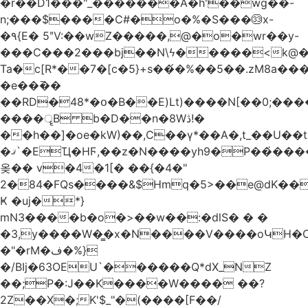
�r��D1���"_�������A�h'��wg��-
n;���$����C#�o�%�S���㉝x-
�٩{E� 5ʺV:��wZ�����,@�o�wr��y-
���C���2���bj��N\ϟ�����<k@�
Ta�c[R*��7�[c�5}+s��́�%��5��.zM8a
�e��߫��
��RD�48*�օ�B��E)Lt)����N[��0;��
����ॄB b�D��n�8Wڎ!�
��h��]�oe�kW)��,C��γ*��A�,t_��U��tב� _�C�Mh����ۥ�l5�Ğ#/
�ޤ`�EҴ�HϜ,��z�N����yh9�Р��҆����w`ۆ��]V�r
옺�� v�4�1[� ��{�4�"
2�84�FQs����&$Hmq�5>��e@dK����"
Ҝ �uj�*}
mN3����b�o�>��w��:�dlS� � �
�3,y����W�̳�x�N����V����oԿH�
�"�rM�ف�%}
�/BIj�63OEU`������Q*dX_NZ
��;P�:J��K����W���� ��?
2Z��X�;K'$_"�(����[F��/