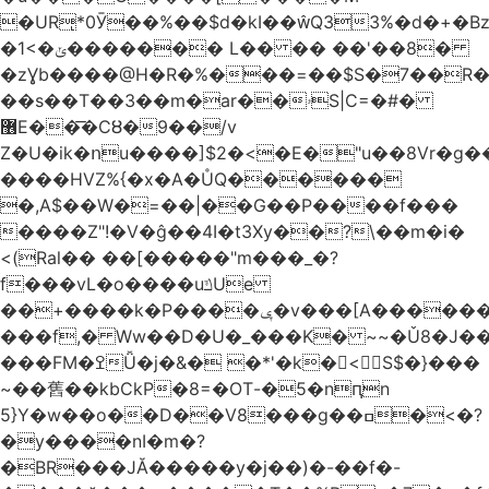
�URͅ*0Ӯ��%��$d�kI��Q33%�d�+�B
�1<�ݵ������� L�� �� ��'��8�
�zƔb����@H�R�%���=��$S�7��R�
��s��T��3��m�ar��ۥS|C=�#�
޶E��͞�CȢ�9��/v
Z�U�ik�ոu����]$2�<�E�"u��8Vr�g��EkW˽
����HVZ%{�x�A�ŮQ������
�,A$��W�=��|��G��P����f���
����Z"!�V�ĝ��4I�t3Xy��?\��m�i�
<(Ral�� ��[�����"m���_�?
f���vL�o����uݿUe
��+����k�P����ݷ�v���[A������v�.&��6������/
���f,� Ww��D�U�_���K� ~~�Ǔ8�J���
���FM�ߐǙ�j�&� �*'�k�𙑫<S$�}���
~��舊��kbCkP�8=�OT-�5�nԥn
5}Y�w��o��D��V8���g��ߛ�<�?
�y����nI�m�?
�BR���JĂ�����y�j��)�-��f�-