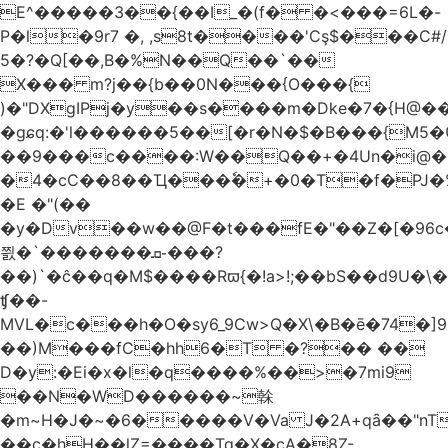
E^�����3��{��I_�(f� �<���=6L�-
P�l�9r7 �, ,s8t����'Cş$���C#/
5�?�Q[��,B�%N��Q��`��
X��� m?j��{b��0N���{O���{
)�"DXgIPj�y��s����m�Dke�7�{H@��
�gɕq:�'l������5��[�r�N�$�B���{M5
��9���c����:W��Q��+�4Un�i@�.
�4�cC��8��Ҵ���ٗ�+�0�T�f�PJ�
�E �"(��
�y�Dv��w��@F�t���fE�"��Z�[�96c�
쯼�`���� ���ܩ֊���?
��)`�ĉ��q�M$����Rϖ{�
!a>!;��bS��d9U�\�
ʧ��-
MVL�c���h�O�sy6_9Cw>Q�X\�B�ē�74�]
��)M���fC�hh6�T �?�� ��
D�y:�Ei�x�l�q����%��>�7mi9
��N�WD������~榦
�m~H�J�~�6�����V�Va J�2A+qȃ��"nT
��c�hH��lZ=����Tq�X�cA�8Z-