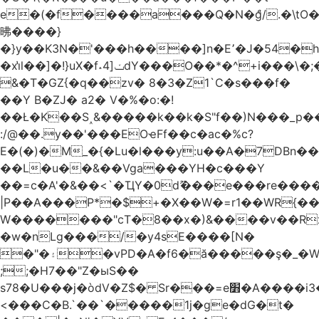
e�(�f����a���Q�N�ްg/.�\t
昲� ���}
�}y��K3N�'���h����]n�E՚�J�54�h@Dm��o�p�1߃o8�h��^
�xi̔l��]�!}uX�f˔4]ݖdY���O��*�^+i���\�;�^�9]�V� f�P���A�
&�T�GZ{�q��zv� 8�3�Z1`C�s���f�
��Y B�ZJ� a2� V�%�o:�!
��Ł�K��S˰&�����k��k�S"f��)N���_p��
:/@��.y��'���EOҽFf��c�ac�%c?
E�(�)�M_�{�Lu�l���y:u��A�7DBn�
��L�u��&��Vga���YH�c���Y
��=ϲ�A'�&��<`�ҴY�0dޫ���e���re����
|P��A���P*�$+�X��W�=r1��WR{��
W�������"ϲT�8��x�)&����v��R
�w�nLg���/�y4sE����[N�
�"�۽�vPD�A�f6�ă�����ş�_�W]�y�����N���
;;�H7��"Z�ыS��
s78�U���j�òdV�Z$� Sr���=e׻�A����i3�J�T�xDq2F\<����<⡛��+Zn�z� ss���tⵚÑ5��n(Rh����~�0��!
<���C�B.`��`�����1j�ge�dG�t�