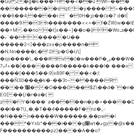
�Gύ Z�g�E���=H��<��u Wr~���
���������sqt �y���� =���
r��6��4;����r.``�0H�;p��/a�7 d�I|
����9:�3h�������<<=�f�ŹW}w��lEWק'�u�].Qs@�K�H&�v ����
��>M.��no�t|x��~]��o�ӳ�Wo.ܭ��k���~q��t��x¯��oN�+@W��s|
�ޅ`�������U��
�����2<]���zxx�p����n�
�N.Nn����L�'.Dp�G�U\|
�qs����\,.���#Iv�[�w���P�ݭ���W�[�����o/
ޠ7f+�ۖ�|�������R�����k���!� ���x
����[���5��:9|x89F�̙ ��<�;!
���Ň30���͇�k�-��3t~�����iR
�ͩ���'׷��O���D��$Z\��d�`�n�
EO[��{/�r�a�{ 
z�Y�I���`a�����n�p�=�����D�g������w�
��l��?\)_�,�T��͏4�����F�nz�_-
�N���n�����W������,��pw�!
���*�Yxb^���i���g׹wt�ޘgy�@x������ؽ>˶!
F����������pz]����A��o?