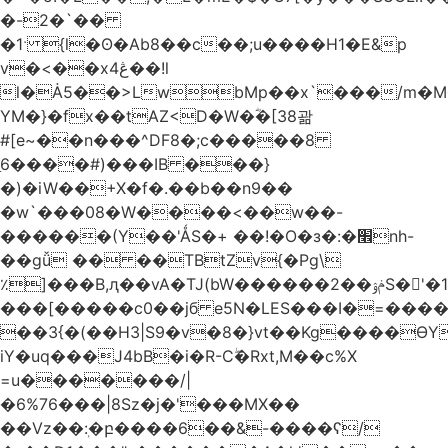
�-2�`��
�1ˑ {l�ʘ�Ab8��c��;u����H1�E&p
v�<��xڠ4��!l
l�Ȧ5��>LwbMp��x`���/m�M
YM�}�fx��tAZ<D�W�ؓ�[38괆
#[e~��n�
��^DF8�;c�����8
ַ6����#)���IB ���}
�)�iW��+X�f�.��b��n9��
�w`���08�W����<��w��-
������(Y��'ǺS�+ ��!�O�з�:�׮nh-
��gǚ �� ��TBtZv{�Pg\
٪]���B,ԯ��vA�TJ(bW������ݥۉ��2S�'�1�^c�Rs��l�0���צ�
���[�����c0��jб e5N�LES���I�=���
��3{�(��H3|S9�v�8�}vt��Kg����ӨY
iY�uq���J4bB�i�R-Cۖ�Rxt,M��c%X
=u�������/|
�6%76���|8Sz�j�'���MX��
��Vz��ٖ:�բ����6��&-����ʕ/