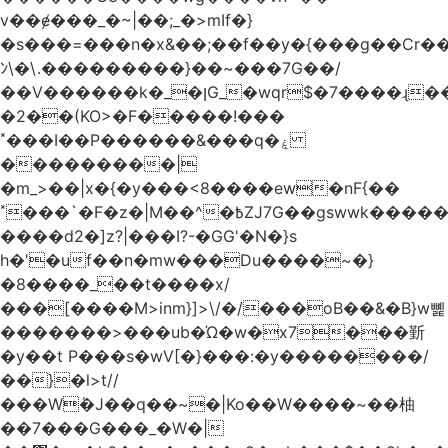
v��ɇ���_�~|��;_�>mIf�}
�s���=���n�x&��;��f��y�{���g��Cr��
ﾝ\�\.���������}��~���7G��/
��V������k�_�ןG_�wqr$�7����ɻ��-
�2��(KO>�F�����!���
˟���I��P������&���q�ۼ
���������|
�m_>��|x�{�y���<8����ew�nF{��
˟���`�F�z�|M��^�߿ZJ7G��gswwk������j��
����d2�]z?|���I?-�GG'�N�}s
h�'�uf��n�mw���Du����~�}
�8����_��t����x/
���[����M>inm}]>\/�/���oB��&�B}w뼱
�������>���ub�Ώ�w�x7���斳
�y��t P���s�wV[�}���:�y��������/
��}�l>t//
���Wٝ�J��q��~�|Ko��W����~��柚
��7���G���_�W�|