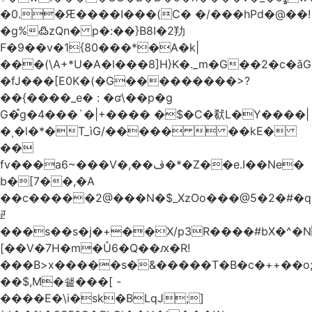
�0.�Ԙ����I���(C� �/���hPd�@��!
�g%߷zQn� p�:��}B8I�2劷
F�9��v�1{80���*�A�k|
���(\A+*U�A�l���8]H}K�._m�G��2�c
�fJ���[E0K�(�G���������>?
��{����_e� : �ʛ\��p�g
G�֩g�4���`�|+���� �$�C�㹷L�Y����|
�ͺ�l�*�T_ìG/�����  ��kE�
��
fv���a6~���V�,��ڤ�*�Z��e.I��Ne�
b�[7��,�A
�
�c�����2@���N�$_XzOo���@5�2�#�q�
ꏣ
���s��s�j�+��X/p3R�ܿ���#bX�^�N 
[��V�7H�m�Ů6�Q��ԕ�R!
���B>x�����s�&�����T�B�c�++��o;�ݸƬ^դ��J�a�I���7�f��F'���߭�ޒ���<���Z��
��$,M�쇝���[ -
����E�\i�sk�BLqJ;]