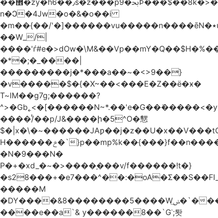
��޾�zy�h6��٫s�z���p9�ﲝϷ���$��8k�>�O���I�y�/O~���Eo>GË3�عr�Ͼ6wVg�/߭
n�Ͻ�4Jw�o�&�o��i
�m��{��/'�]������vu�����n����ēN�٭u�����o'�����w�^�Q���2�;U>��ʧ��
��W_/|
����'ѓ#e�>dOw�\M&��Vp��mY�Q��$H�%
�*�;�_����|
���������j�*���a��~�<>9��}
�v�����$�{�X~��<���E�Z��ё�ӿ�
T~lM��g7g;������?
^>�Gb˿<�[������N~*.��'e�G��ܺ�����<�y3
����/ͭ��p/J&����ի�5^O�㦟
$�|x�\�~������JAƿ��j�z��U�x��V���
H������ݗ�`}p��mp%k��{���}f��n����G{߿�_lz��=}
�N�9���N�
P�+�xd_�~�>����֚���v/f������!t�}
�s28���+�e7���^��:�oA�Σ��S��FI_
�����M
�DY����&8��������5����Wݭ͟�`����G�'ʭ����\N����.�W��w��ӫx>�~f�v&}
����e��a`& y������8��`Gʾ;퇏