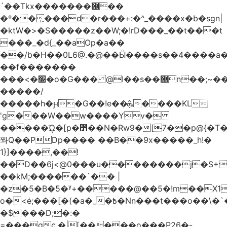
´��Tkx�������޶��
�º��͖���d�r���+:�^_����x�b�sgn|
�ktW�>�S�����z��W;�!rD���_��t���t
���_�d{_��aOp�a��
��/b�H��0L6@.�@��Ӹ����s��4����
��f�������
���<�׭�o�G��� @ǀ��s��޻n��;~��3R�˿�^r���iV��I $������#�Lы�����d�����E}
�����/
�����h�ԩ�G��!e��ܞ����KL
'g���W��w����Yv�
�����ᾨ�[p�׵��N�Rw9�[7��p@{�T��o�P"�t�U<y�
쫘Q��PDp���� ��B��9x�����_h!�
1}]����,��!
��D��6j<@0���u��������j�S+��
��kM;������`�� |
�z�5�B�5�ʸ+�����@��5�!m��X1��ߋ%��
o�<ė;���[�(�a�_�߿�Nn���t���o��\�`�,;E�,��1&�G
�$���D;�:�
=���gc.�|[�����ο���P26�-