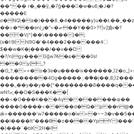
��^�� r�_��ӯ_�7ǧ����ٕw�u6;�J�?
�����E
σ�NQ\�a�)���8ˎ�4�����y}u��Ƚ��_��
��>�*��en)ڒ�"=�ᯠ��Y��0>??|v2Ԭv�?
��ܹ�Vj^]��\�����}�;
{s�!:9Ihl9G�'�4���2������4〇
$��w�K�j����/��v��D
�?/n}gy���Gǧw7A�ɕ���0s!
��0y[_?
�O_?,�==�o�3e�u����ix������,}2�o_]+�
���������4Og�����ۯ��ۙ�j��,8;}2����J��h��j���p}k*�^�|
���_��y��y��[^��������8����q���
wN1ޗ_��O�S���K� �|
��<�O���K���Aγ� ������ɶ��
����G����<����d�Q� p��n@�1�
ǽ=������'w7�����o�͛w>�~~3�v��5
��l����It"���B�z����YpY l���'�
�)���`�bK2H�i!