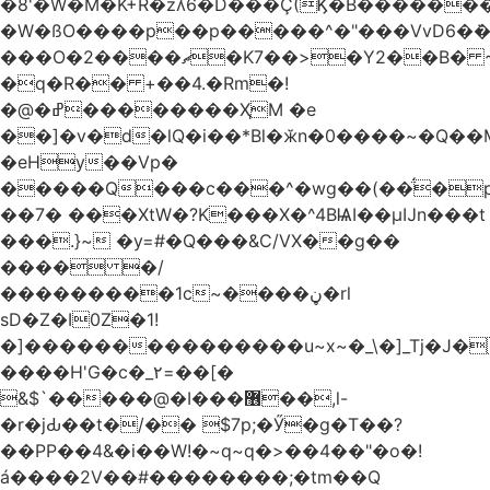
�8'�W�M�K+R�zʎ6�D���Ç(Ϗ�B������
�W�ßO����p��p�����^�"���VvD6�݁�
���O�2����ޗ�K7��>�Y2��B� ~$�ӵ�ã��m�dQp^�T�[� k�*h�
�q�R�� +��4.�Rm�!
�@�ߝ��������ҲM �e
̎��]�v�d�lQ�i��*Bl�ӂn�0����~�Q��
�eHy��Vp�
�����Q���c���^�wg��(��̈́�
��7� ���XtW�?K���X�^4BѨI��μĲn���t
���.}~ �y=#�Q���&C/VX��g��
���� �/
���������1c~����ڼ�rl
sD�Z�I0Z�1!
�]���������������u~x~�_\�]_Tj�J�
����H'G�c�_٢=��[�
&$`�����@�Ӏ���޶��,l-
�r�jԂ��t�/�� $7p;�Ӳ�g�T��?
��PP��4&�i��W!�~q~q�>��4��"�o�!
á����2V��#�� ������;�tm��Q