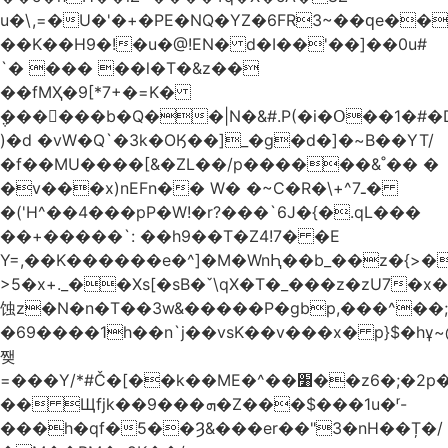
u�\,=�U�'�+�PE�NQ�YZ�6FR3~��ԛe��
��K��H9�!�u�@!EN� d�I��'��]��0u#
`� ��� ��l�T�&z��
��fMҲ�9[*7+�=K�
݆������b�Q��|N�&#.P(�i�Օ��1�#
)�d �vW�Q`�3k�OӃ��]_�g�d�]�~B��YT/
�f��MU����[&�ZL��/p������&˚�� �
�v���x)nEFn�� W� �~C�R�\+^ـ7�
�('H^��4���pP�W!�r?���`6J�{�.qL���
��+�����`: ��h9��T�Z4!7� �E
Y=,��K������e�^]�M�WnԦ��b_��z�{>�c'�����I!S��O,h
>5�x+._��Xs[�sB�ˇ\qX�T�_���z�zU7�x�
蚀z�N�n�T��3w&�����P�gbp,���^��
�69����1h��n`j��vsK��v���x� p}$�hұ~
쨎
=���Y/*#Č�[��k��ME�^��׸��z6�;�2p�"��f�3mn�Y�Y�
�� Щfjk��ܗ���9�Z���$���1u�ʳ-
���h�qf�5��Ȝ&���er��"3�nH��Ț�/