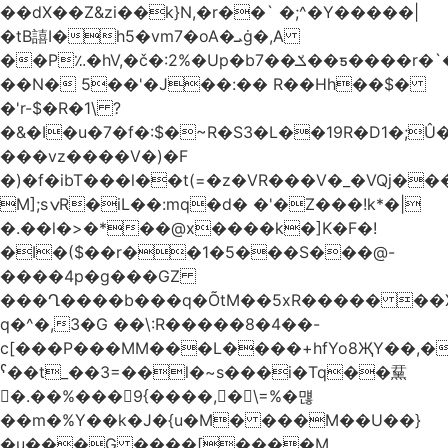
��dX��Z&zi��k}N,�r��` �;^�Y�����|
�tB譆I�h5�vm7�oA�ܝġ�,A
��P؉�hV,�č�:2%�Up�bݎ��7��ƽ����r�`��bn<1g�(h�ى!
��N� 5��'�J��:�� R��Hh��$�
�'r-$�R�1\ ?
�&�I�u�7�f�:$�~R�S3�L��19R�D1�;Û�
���vz����V�)�F
�)�f�ibT���l��t(=�z�VR���V�_�VQj�
M];sݍR�iL��:mq�d� �'�Z���!k*�|
�.��l�>�*��@x����k�]K�F�!
�I�($��r��1�5���S���@-
����4p�g���GZ
���Ղ����b���q�ÕtM��5xR����� ��X
q�^�,3�G ��\:R�����8�4��-
c[���P���MM���L����+hfYo8ҖY��,�
ˁ��t_��3=��l�~s���i�Tq��䵤
�.��%��� 9{����, �\=%�먢
��m�%Y��k�J�{u�M� ���M��U��}
�u���G ����[����M