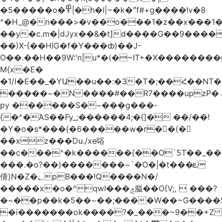
�5�����o�߾|�h�I|~�k�ˮf#+g����!v�8
^�H_@�n���>�v��o���1�z��x���1�
��y�c.m�|dJyx��&�t]d����G��9����
��)X-{��HIG�f�Y���ȸ)��J-
O��.��H��9W:'n|u*�(�~IT+�X������
M{x�E�
�1/I�E��_�YԱ��u��:�3�T�;��Հ��NT
�����~�N����#��R7����upzP�ۃt{�!g����9
py ������S�~���g���-
{�^�ΆS��Fy_;������4;�{]� ��/��!
�Y�o�s*���{�6�����w�r��ٌ(�
��xz���Du./xe唂
��c���^�k������{��O`5T��_��
���.�o?��}�������~`�O�|�t���ܧ
倩)N�Z�؂pB���!Q����N�/
�����x�o�^qwI���ݘ膉��O{V;,  ���?
�~��p��k�5��~��;����W��~G����
�i�������ok����?�_���~9��+Z