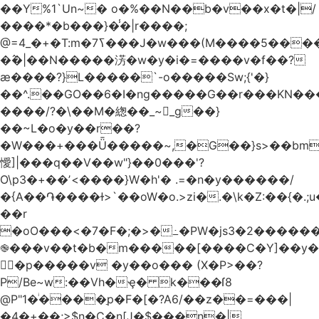
��Y%1`Un~� o�%��N��b�v��x�t�|/
����*�b���}�̾�|r����;
�߮�|��N�����淓�w�y�i�=����v�f��?
ӕ����?}L�����`-o�����Sw;{'�}
��^.��GO��6�I�ng�����G��r���KN��
����/?�\��M�緫��_~_g��}
��~L�o�y��r��?
�W���+���Ǖ�����~,�G��}s>��bm
懓]|���q��V��w"}��0���'?
O\p3�+��ʼ<����}W�h'� .=�n�y������/
�{A��֏����ɫ>`��oW�o.>zi�.�\k�Z:��{�.;u�����N
��r
�oO���<
�7�F�;�>�߸�PW�js3�2�����
֎���v��t�b�m�����[����C�Y]��y�
㛯ٍ�p�����v �y��o��� (X�P>��?
P/Be~w:��Vh�ҿ� k���ſ8
@P"1�ͥ����ַp�F�[�?A6/��z��=���|
�4�+��;>$n�C�n[J�$���n�|