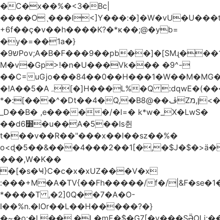
�C�x��%�<3�Bc|
����Oˎ���l<]Y���:�]�W�vU�U���
+6f��ç�v��h����K?�*κ��;@�y
b=
�y�=��1a�}
�ש9Pov;A�B�F���9��pb��]�[SMɻ���1v-
M�v�Gp>!�n�U���Vk��� �9^-
��C=uGjo���84��0��H���1�W��M�MG�
�!A��5�Aہ[�]H���L%�Q :dqwE�(���q��X�.bc�1d��\��#X�4��W�� Ldg
*�:[���^�Dt��4�Q,�B8@��ڦZן,מ<�oJ���ލ:�#���YLmh�Y?
_D��B� ,e�����/�l=� k*w�_X�LwS�
��d6׸�u��A�5ׅ��Is췬
t���v��R��"���x��I��sz��%�
o<ɖ�5��&���4���2��1[�,�$J�$�>ä�
���,W�K��
�[�s�Ҹ}C�c�x�xUZ���V�x
:���+M�A�TV{��Fh�����/f�/|&F�
se�
*����T ,�2]0Q��7�A�O-
I��%n.�IOr��L��H�����?�}
�~�o:�L��,�L�mE�$�G7[�y���SӚOLi