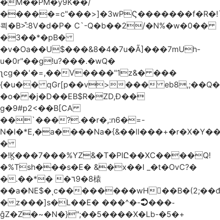
�M��PM�y9K��/
�����=c"���>]�3wPϚ�������f�R�!
쾩�B>:͒8V�d�P� C`-Q�b��2/�N%�w�0��
�3��*�pB�
�v�Oa��U$���&8�4�7u�Ã]���7mUh-
u�0r"��g!u?���.�wQ�
ʅcg��'�=,��V����"1z&� ���
{�u�� qGr[p��v>��� eb8,;��
�o� �j�D��EB$R�ZD,Ɖ��
g�9#p2<��B[CA
��`���?.��r
�,:n6�=-
N�l�*E,�a����Na�{&��lI���+�r�X�Y��_
�
�!K̪���7���%YZ&�T�PIԸ��XC����Q!
�%Tsh���s�E� &�x��I _�t�OvC?�
�.��*� �٦9�8榬
��a�NE$�ͺc��������wH��B�(2;��
�z���]s�L��E� ���^�-➲���֊
ĝZ�Z�~�N�}";��5����X�Lb-�5�+