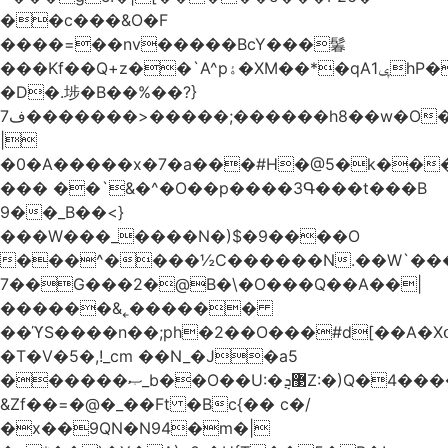
��c���&O�F
����=��nv�����BcY���鬊
���Kf��Q+z��`A^pۀ�XM��*�qAݷ1hP��G�����YU�Xa��]��^
�D�.埗�B��%��?}
ف7�������>�����;������h8��w�O����էW������������{�g����y�
|
�0�A�����x�7�a���#H�@5�k��
��� ��`&�^�O��p����3Գ���t���B
9��_B��<}
���W���_����N�)$�9����O
���^����½C������N.��W`���
7��G���2�@B�\�O���Q��A��|
������&˿������
��ϓS����n��;ph�2��O���#d[��A�
�T�V�5�,!_cm ��N_�J�a5
������ޞ_b��O��U:�޳ܯZ:�)Q�4�������
&Zf��=�@�_��Ft �Bc{�� c�/
�x��9QN�N94�m�|