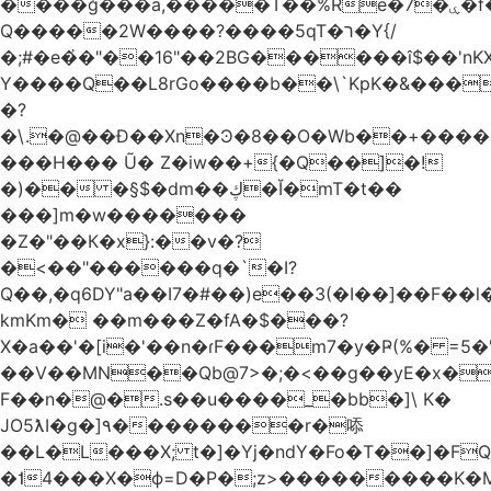
����ğ���a,�����T��%Re�7�ۑ�f�reQ�00!h����îNtr����� ��G�A�֓���Q�`�k��բ�^=n4�à��r[Y
Q�����2W����?����5qT�ר�Y{/
�;#�e�҆�"��16"��2BG������î$��'nKX
Y����Q��L8rGo����b��\`KpK�&���
�?
�\.�@��Ð��Xn�Ͽ�8��O�Wb��+����B
���H��� Ũ� Z�iw��+{�Q��]�!
�)�� �§$�dm��ڮ�Ĭ�mT�t��
���]m�w�������
�Z�"��К�x}:��v�?
�<��"������q�`�I?
Q��,�q6DY"a��I7�#��)e��3(�I��]��F��
kmKm� ��m���Z�fA�$���?
X�a��'�[i�'��n�ɾF���m7�y�Ҏ(%� =5�'
��V��MN��Qb@7>�;�<��g��yE�x�
F��n�@�.s��u����_�bb�]\ K�
JO5ƛI�ɡ�]٩��������r�㖭
��L�L���X; t�]�Yj�ndY�Fo�T��]�F
�˦4���X�ϕ=D�P�;z>���������K�M�