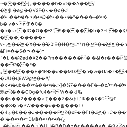
~���-]ۅ�����b�=t��A��/
�jI.�s@��V$F�<��c�ަJ
���)��C����"����-�6
b�Iy�>F�0�
�h�~o�lC�O��ɫ2"$�����b�3H`��Ϗ
���]�����F
v~,���Χ���֠�0:E�H�LY*r)�P����
&F}=��5���)^
`�L.�@Øad�X2��Pm�������.�&ľ�r���Ԭ
��?��*�
ؠ�����E�1R��#��Mǲ�a�w�Ua�z�.�SU�S��p���ǯ��yaa��Я�}
�UU�վ8WGg��#/
�x�ub��&���.>]�%7����F�-�z/ ��
鶫z���OOg�fu4�W��k[㻈
��s��2����<,Ʈ���Z�&փt{˥lK��K�2@P
��3�c�PW����u��빨���f /
�ݑ4�k���J�����FZ�xF��􊛣t�J�ߏC���yj�
�l���DMȁ���ߩ}
�۔w.����UU�B�D�o�n����v�_�9ߩw�����-!z0>' [�)Ս���g2�b�e)&tb�����":�c�\��%�������{����V��.�:��lbL"݊"3���h�Ĥ��W��5{ƚ` 1��8