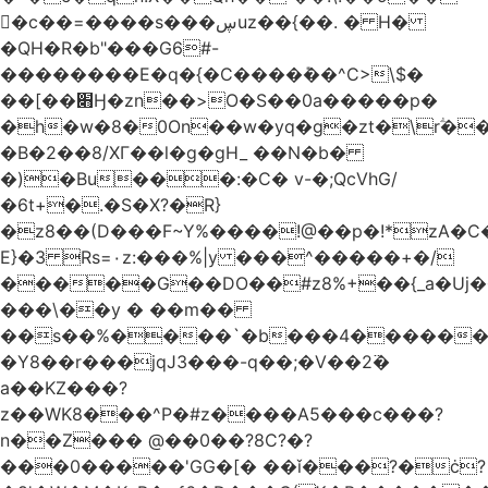
󥢦�c��=����s���ڛuz��{��. � H�
�QH�R�b"���G6#-
��������E�q�{�C����݊��^C>\$�
��[��׋Ӈ�zn��>O�S��0a�����p�
�h�w�8�0On��w�yq�g�zt�\rؖ�
�B�2��8/XГ��l�g�gH_ ��N�b�
�)�Bu���:�C� v-�;QcVhG/
�6t+�.�S�X?�R}
�z
8��(D���F~Y%����!@��p�!*zA�
E}�3 Rs=۰z:���%|y ���^�����+�/
�����G��DO��#z8%+��{_a�Uj�
���\��y � ��m��
��s��%����`�b���4������
�Y8��r���jqJ3���-q��;�V��2߳�
a��KZ���?
z��WK8���^P�#z����A5���c���?
n��Z��� @��0��?8C?�?
���0�����'GG�[� ��ǐ���?�ċ?