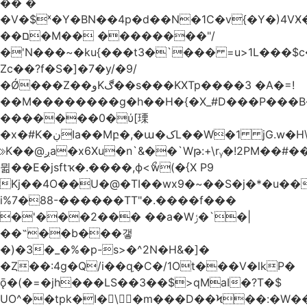
�� �
�V�$ˣ�Y�BN��4p�d��N�1C�v{�Y�)4VӾ
��ם�M�� ��������"/
�'N���~�ku{���t3�`��� =u>1L���$c
Zc��?f�S�]�7�y/�9/
�Ǿ���Z��وKڰ��s���KXTp����3 �A�=!
��M��������g�h��H�{�X_#D���P��
�������0�ύ[瑮
�x�#K�ڹIa��Mբ�,�ա�کL��W�1 jG.w�H\^8Z��n�]KUL{�z>7[n@A���<�M;_t�PwM;Ӝ��R�&����ki�j�����n0� u{�;j������Q��,�E2�t�Ӊ�/<�Qm�fo�/
≫K��@ږa�x6Xu�n`&��`Wթ:+\rᵧ�!2PM��#���=�>��ZTبrP�
뮒��E�jsftҡ�.����,ϕ<ޯw(�{X P9
Kj��4O��U�@�TI��wx9�~��S�j�*�u���[Eu��a)\��ݏ��X�&��~
i%7�88-������TT"�.����f���
�'���2��� ��a�Wݬ�`�|
��˶��b���갷
�)�3�_�%�p-s>�^2N�H&�]�
�Ȥ��:4g�Q/i��q֥�C�/1Ot���V�lkP�
ǭ�(�=�jh���LS��3��$>qMaI�?T�$
UO^��tpk�I�\�m���D��Ϟ��:�W���א��BwJ�].�B