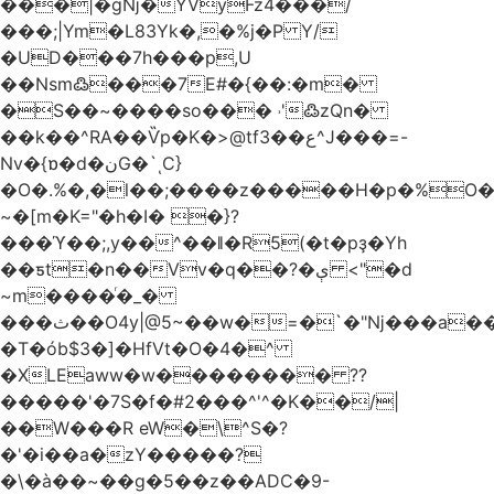
���|�gǋ�YVyFz4���/
���;|Ym�L83Yk�,�%j�P Y/
�UD���7h���p,U
��Nsm߷���7E#�{��:�m�
�S��~����so��� ˒'߷zQn�
��k��^RA��Ѷp�K�>@tf3��ع^J���=-
Nv�{ɒ�d�نG�`ͺC}
�O�.%�,�l��;����z�����H�p�%O�B
~�[m�K="�h�I� �}?
���ϓ��;,y��^��ǁ�R5(�t�pҙ�Υh
��ƽt�n��Vv�q��?�ې <"�d
~m����ͬ�_�
���ث��O4y|@5~��w�=�`�"ǋ���a��^�a�9՗Ϊ��=B<�cT
�T�ób$3�]�HfVt�O�4�^
�XLEaww�w�������� ??
�����'�7S�f�#2���^'^�K��/|
��W���R eW�\^S�?
�'�i��a�zY�����?
�\�à��~��g�5��z��ADC�9-