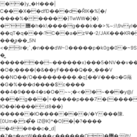
��}y_�H���|
C���X��dfÐ���d�ȒlK�%[�/
����%������}TwWW�]�}
� '޽�h�k\����g���k��>%~:i\9vyI��[P�n.�.�5�Y6I�>|s�N�v8��N<�0�|p��)b��Cz)�|
��qT�q���܃?C��a�zΨ�-2/JAK���KR��Oz�y/
���̳a��_5N
<�;lr�;`,�n���dW~�ٍ����p�k0g�0�~9S�2.�i�'^ڰ�F��i��
�͇
�������~������x)���5�NV��v��h��t0L�e2��A���ۏifg��h�Q��`H�����~���^v�^2�Z���ۧ�
�O�;����{�&��yF����Q��_���V
��NO��/O���������.�q[��V���o�G薞
�G�%���d����$c����
��4�9���4�s�O�~~;�<�!�~���y@/
���g���|+
�����p���7�{������
Ю��í����d8��}
������Ю�������/�Y���陳.
[0Um�;ɪ�᩺� iZ@K}*�O}�|�?����
�4�֍��c�_d|
�7�g�wgW����<������OI�޿�;j!t/