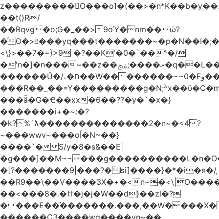
z���������O���oߗ�(��>�n*K��b�y��:^��NV�{����O~';w37z8�}
��t(}R/
��Rqvg�o;G�_��>9oΎ�nm��ώ?
�ͮO�>ݿ���yq���t�������~�p�N��I�;�68������b�f���'�ܟ�ks�f����f���`K�׼��{g=&G�+k�������������˻�����݇�������re6�o�^�~��=
<\}>��7�=}>9 �?��K'�0�`��^�/
�'n�]�n���~��z��ރ����;ۻݼ�q��L�����3�ڼx�8�ݿ���Y9�r�<]/
������Û�/ח�ۦ��W��������~~0�Fۋ���j���[���{�������Ҷ���/[��v��ެ�9����i�o�7����������_��3_�m�ۋ����
���R��_��=Y���������g�N;ۛ^x��ϋ�C�
���ǟ�G�Ҽ��xx�6��??�y�`�x�}
�������i+�~:�?
�k?%`ƛ��������������2�n~�<4?
~���wwv~���oǏ�N~��}
����`�S/y�8�s&��E|
�g���]��M~~���g����������L�n�O
�[?�������9|���?�ʪi]����}�*�i�я�/֧
��R9��\��V����3X�+�<n~�<\|O���
��<���8�.�ߚ�j�j�W��d}��zl�?
����E��̎�������.���,��W����X�ϼ�
������C3����wg����vn~��