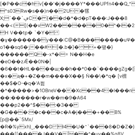
[�P��c�hv[��'�j����Y*���UPfn4��Q_
^s03Rw�s��)n��2U�㹎
X;`��`ڥC� {��d�*�d�pT���:J���8
��<([(��vW2������0�^�i
H V��tp� `�Y�
�ұ�������y���:C@�B��������uѰ��
o1��sq6�ݱ��#|�.b�]� +�떞�}
������ Q�-x*�i= N��H�e
�eO��zǢ��0N�|
�6��t�HL����ш;��h��
*0��`����gZg�[
�x�a֧�+�Z��m����X��§ Ṅ��\�*q� [v檩
��$�O-�q�'A쩚
�*�����>�1OBneV���Xc��4�I���n
��:������r�w��m�9�A64
���p2��^$��:�3��
�G���:�c���c�A�j���+��B%
[p@��`5Mx/
�R�%yxh)˾,���D ƚ4�U�˵`���8�D�Z
���[[����J��V�|��^�uy��%g8V