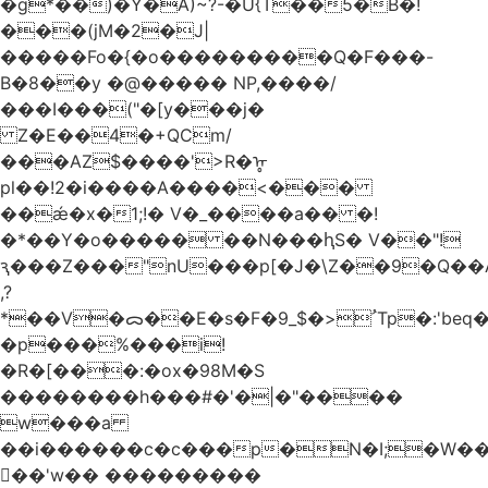
�g*��)�Y�A)~?-�U{T��5�B�!
���(jM�2�J|
�����Fo�{�o���������Q�F���-
B�8��y �@����� NP,����/
���I���("�[y���j�
Z�E��4�+QCm/
���AZ$����'>R�ᡎ
pl��!2�i����A����<���
��ǽ�x�1;!� V�_����a�� �!
�*��Y�o����� ��N���ԧS� V��"!
ԇ���Z���"nU���p[�J�\Z��9�Q��A
,?
*��V�ᯅ��E�s�F�ﹸ<�$_9Tp�:'beq�Mfcn�oj�n��,�>N4�S+b���p1&}&�|
�p���%���i!
�R�[���:�ox�98M�S
��������h���#�'�|�"����
w���a
��i������c�c���p�N�I;�W�
��'w�� ���������