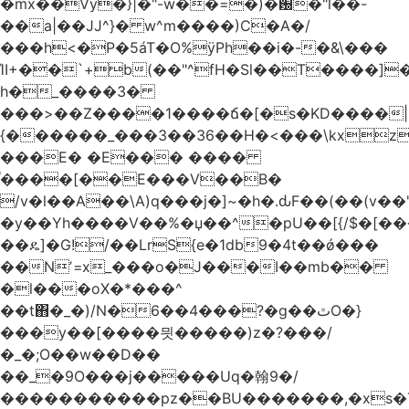
�mx��Vy�}|�"-w��=�)�԰�"l��-
��a|��JJ^}� w^m����)C�A�/
���h<�P�5áT�O%ӱPh��i�-�&\���
ΊI+��`+b(��"^fH�Sl��T����]
h�_����3�
���>��Z����1����ճ�[�s�KD����|
{������_���3��36��H�<���\kxz
���E� �E��� ����
֫����[��E���V��B�
/v�l��Α��\A)q���j�]~�h�.ԃF��(��(v��
�y��Yh����V��%�џ��^�pU��[{/$�[��
��ዴ]�G!/��LrS{e�1db9�4t��ǿ���
��Nʼ=x_���o�J���I��mb��
�l���oX�*���^
��t΋�_�)/N�6��4���?�g��ٿO�}
���y��[����믯�����)z�?���/
�_�;O��w��D��
��_�9O���j�����Uq�翰9�/
�����������pz��BU�������,�xs�T