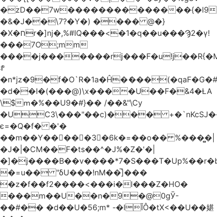
�ۡzD��7w��������������{�l9
�&�J��\7?�Y�) ���� @�}
�X�חr�]nj�,%#IQ���<�1�q��u���Ϡ2�γ!
���7O;mm
����j�������rj���F�u!j��R{�Mb�n�r�
ꍚ
�n*jz�9�f�O`R�1a�Ĥ�ަ���(�qaF�G
�d��I�(���@)\x����U��F�&4�ȽA
\$ՠ�%��U9�#}�� /��&"\Cy
�UC3\���"��c)��� +�`nKcS
є=�Q�f� �'�
��m��Y��
񢫫���3�6k�=��o�� %���̻�|
�J�|�CM��F�tѕ��^�J%�Z�'�|
�]�j����B��v����*7�S���T�Up%��r�
�=u�� "δU���!nM��̅]���
�z�f��f2����<���i�l���Z�HO�
���m��U��n�9�@0gӮ-
��#�� �d��U�56;m* -�lĬÔ�tX<��U��媅