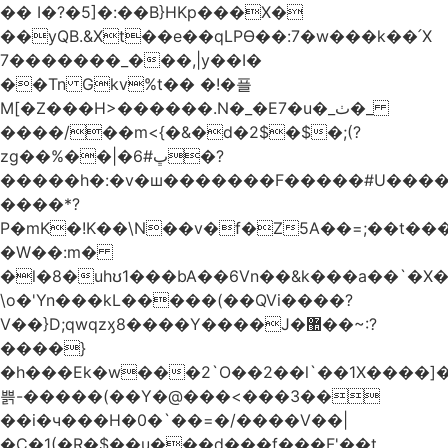
�� I�?�5]�:��B}HKp���X�
��yQB.&Xt��e��qLPϴ��:7�w���k��՛X
7�������_���,|y��Ι�
��Tn Gkv%t�� �!�플
M[�Z���H>������.N�_�E7�u�_ٺ�_
����/��m<{�&�d�2$�$�
;(?
zg��%��|�ڀ#6�?
�����h�:�v�ш�������F�����#U����a
����*?
P�mK�!K��\N��v�f�Z5A��=;��t���
�W��:m�
�l�8�uhʊ1���bA��6Vn��&k���a��`�X���L��
\o�'Yn���kL�����(��QVi����?
V��}D;qwqzӽ8����Y����J�޺��~:?
����}
�h���Ek�w���2`O��2��l`��1X����]�
쁡-�����(��Y�@���<���3��
��i�ч���H�0�`��=�/����V��|
�C�1(�R�$��u���d���f���F'��t