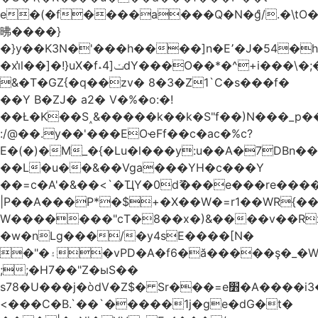
e�(�f����a���Q�N�ްg/.�\t
昲� ���}
�}y��K3N�'���h����]n�E՚�J�54�h@Dm��o�p�1߃o8�h��^
�xi̔l��]�!}uX�f˔4]ݖdY���O��*�^+i���\�;�^�9]�V� f�P���A�
&�T�GZ{�q��zv� 8�3�Z1`C�s���f�
��Y B�ZJ� a2� V�%�o:�!
��Ł�K��S˰&�����k��k�S"f��)N���_p��
:/@��.y��'���EOҽFf��c�ac�%c?
E�(�)�M_�{�Lu�l���y:u��A�7DBn�
��L�u��&��Vga���YH�c���Y
��=ϲ�A'�&��<`�ҴY�0dޫ���e���re����
|P��A���P*�$+�X��W�=r1��WR{��
W�������"ϲT�8��x�)&����v��R
�w�nLg���/�y4sE����[N�
�"�۽�vPD�A�f6�ă�����ş�_�W]�y�����N���
;;�H7��"Z�ыS��
s78�U���j�òdV�Z$� Sr���=e׻�A����i3�J�T�xDq2F\<����<⡛��+Zn�z� ss���tⵚÑ5��n(Rh����~�0��!
<���C�B.`��`�����1j�ge�dG�t�