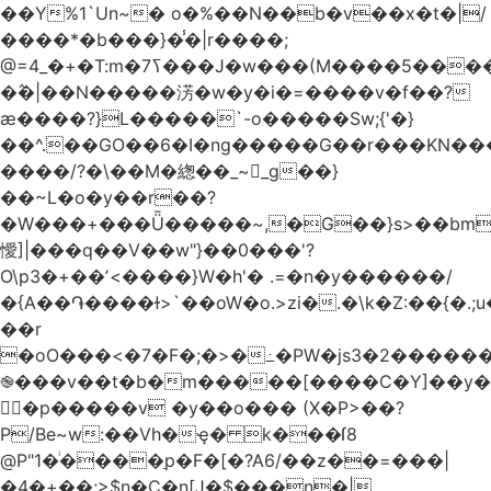
��Y%1`Un~� o�%��N��b�v��x�t�|/
����*�b���}�̾�|r����;
�߮�|��N�����淓�w�y�i�=����v�f��?
ӕ����?}L�����`-o�����Sw;{'�}
��^.��GO��6�I�ng�����G��r���KN��
����/?�\��M�緫��_~_g��}
��~L�o�y��r��?
�W���+���Ǖ�����~,�G��}s>��bm
懓]|���q��V��w"}��0���'?
O\p3�+��ʼ<����}W�h'� .=�n�y������/
�{A��֏����ɫ>`��oW�o.>zi�.�\k�Z:��{�.;u�����N
��r
�oO���<
�7�F�;�>�߸�PW�js3�2�����
֎���v��t�b�m�����[����C�Y]��y�
㛯ٍ�p�����v �y��o��� (X�P>��?
P/Be~w:��Vh�ҿ� k���ſ8
@P"1�ͥ����ַp�F�[�?A6/��z��=���|
�4�+��;>$n�C�n[J�$���n�|