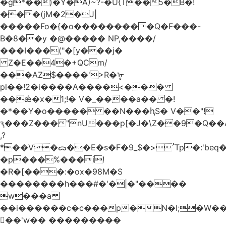
�g*��)�Y�A)~?-�U{T��5�B�!
���(jM�2�J|
�����Fo�{�o���������Q�F���-
B�8��y �@����� NP,����/
���I���("�[y���j�
Z�E��4�+QCm/
���AZ$����'>R�ᡎ
pl��!2�i����A����<���
��ǽ�x�1;!� V�_����a�� �!
�*��Y�o����� ��N���ԧS� V��"!
ԇ���Z���"nU���p[�J�\Z��9�Q��A
,?
*��V�ᯅ��E�s�F�ﹸ<�$_9Tp�:'beq�Mfcn�oj�n��,�>N4�S+b���p1&}&�|
�p���%���i!
�R�[���:�ox�98M�S
��������h���#�'�|�"����
w���a
��i������c�c���p�N�I;�W�
��'w�� ���������