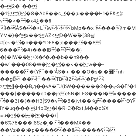
�-2�`��
�1ˑ {l�ʘ�Ab8��c��;u����H1�E&p
v�<��xڠ4��!l
l�Ȧ5��>LwbMp��x`���/m�M
YM�}�fx��tAZ<D�W�ؓ�[38괆
#[e~��n�
��^DF8�;c�����8
ַ6����#)���IB ���}
�)�iW��+X�f�.��b��n9��
�w`���08�W����<��w��-
������(Y��'ǺS�+ ��!�O�з�:�׮nh-
��gǚ �� ��TBtZv{�Pg\
٪]���B,ԯ��vA�TJ(bW������ݥۉ��2S�'�1�^c�Rs��l�0���צ�
���[�����c0��jб e5N�LES���I�=���
��3{�(��H3|S9�v�8�}vt��Kg����ӨY
iY�uq���J4bB�i�R-Cۖ�Rxt,M��c%X
=u�������/|
�6%76���|8Sz�j�'���MX��
��Vz��ٖ:�բ����6��&-����ʕ/