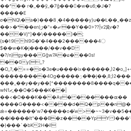
��^�� r�_��ӯ_�7ǧ����ٕw�u6;�J�?
�����E
σ�NQ\�a�)���8ˎ�4�����y}u��Ƚ��_��
��>�*��en)ڒ�"=�ᯠ��Y��0>??|v2Ԭv�?
��ܹ�Vj^]��\�����}�;
{s�!:9Ihl9G�'�4���2������4〇
$��w�K�j����/��v��D
�?/n}gy���Gǧw7A�ɕ���0s!
��0y[_?
�O_?,�==�o�3e�u����ix������,}2�o_]+�
���������4Og�����ۯ��ۙ�j��,8;}2����J��h��j���p}k*�^�|
���_��y��y��[^��������8����q���
wN1ޗ_��O�S���K� �|
��<�O���K���Aγ� ������ɶ��
����G����<����d�Q� p��n@�1�
ǽ=������'w7�����o�͛w>�~~3�v��5
��l����It"���B�z����YpY l���'�
�)���`�bK2H�i!