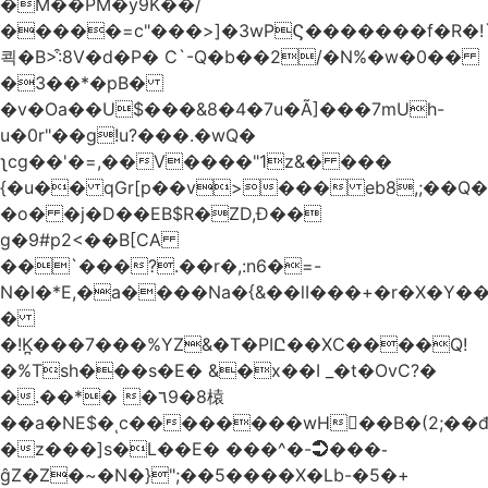
�M��PM�y9K��/
�����=c"���>]�3wPϚ�������f�R�!
쾩�B>:͒8V�d�P� C`-Q�b��2/�N%�w�0��
�3��*�pB�
�v�Oa��U$���&8�4�7u�Ã]���7mUh-
u�0r"��g!u?���.�wQ�
ʅcg��'�=,��V����"1z&� ���
{�u�� qGr[p��v>��� eb8,;��
�o� �j�D��EB$R�ZD,Ɖ��
g�9#p2<��B[CA
��`���?.��r
�,:n6�=-
N�l�*E,�a����Na�{&��lI���+�r�X�Y��_
�
�!K̪���7���%YZ&�T�PIԸ��XC����Q!
�%Tsh���s�E� &�x��I _�t�OvC?�
�.��*� �٦9�8榬
��a�NE$�ͺc��������wH��B�(2;��
�z���]s�L��E� ���^�-➲���֊
ĝZ�Z�~�N�}";��5����X�Lb-�5�+