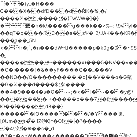
��}y_�H���|
C���X��dfÐ���d�ȒlK�%[�/
����%������}TwWW�]�}
� '޽�h�k\����g���k��>%~:i\9vyI��[P�n.�.�5�Y6I�>|s�N�v8��N<�0�|p��)b��Cz)�|
��qT�q���܃?C��a�zΨ�-2/JAK���KR��Oz�y/
���̳a��_5N
<�;lr�;`,�n���dW~�ٍ����p�k0g�0�~9S�2.�i�'^ڰ�F��i��
�͇
�������~������x)���5�NV��v��h��t0L�e2��A���ۏifg��h�Q��`H�����~���^v�^2�Z���ۧ�
�O�;����{�&��yF����Q��_���V
��NO��/O���������.�q[��V���o�G薞
�G�%���d����$c����
��4�9���4�s�O�~~;�<�!�~���y@/
���g���|+
�����p���7�{������
Ю��í����d8��}
������Ю�������/�Y���陳.
[0Um�;ɪ�᩺� iZ@K}*�O}�|�?����
�4�֍��c�_d|
�7�g�wgW����<������OI�޿�;j!t/