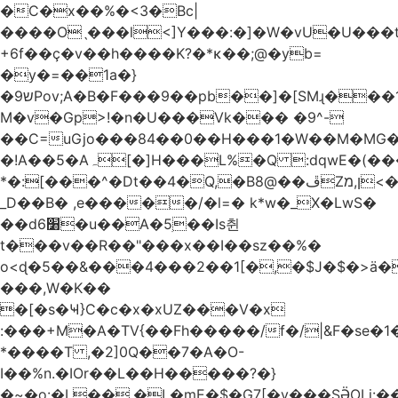
�C�x��%�<3�Bc|
����Oˎ���l<]Y���:�]�W�vU�U���
+6f��ç�v��h����K?�*κ��;@�y
b=
�y�=��1a�}
�ש9Pov;A�B�F���9��pb��]�[SMɻ���1v-
M�v�Gp>!�n�U���Vk��� �9^-
��C=uGjo���84��0��H���1�W��M�MG�
�!A��5�Aہ[�]H���L%�Q :dqwE�(���q��X�.bc�1d��\��#X�4��W�� Ldg
*�:[���^�Dt��4�Q,�B8@��ڦZן,מ<�oJ���ލ:�#���YLmh�Y?
_D��B� ,e�����/�l=� k*w�_X�LwS�
��d6׸�u��A�5ׅ��Is췬
t���v��R��"���x��I��sz��%�
o<ɖ�5��&���4���2��1[�,�$J�$�>ä�
���,W�K��
�[�s�Ҹ}C�c�x�xUZ���V�x
:���+M�A�TV{��Fh�����/f�/|&F�
se�
*����T ,�2]0Q��7�A�O-
I��%n.�IOr��L��H�����?�}
�~�o:�L��,�L�mE�$�G7[�y���SӚOLi