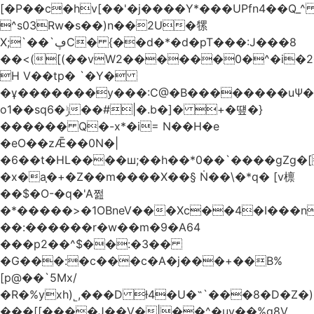
[�P��c�hv[��'�j����Y*���UPfn4��Q_
^s03Rw�s��)n��2U�㹎
X;`��`ڥC� {��d�*�d�pT���:J���8
��<([(��vW2������0�^�i
H V��tp� `�Y�
�ұ�������y���:C@�B��������uѰ��
o1��sq6�ݱ��#|�.b�]� +�떞�}
������ Q�-x*�i= N��H�e
�eO��zǢ��0N�|
�6��t�HL����ш;��h��
*0��`����gZg�[
�x�a֧�+�Z��m����X��§ Ṅ��\�*q� [v檩
��$�O-�q�'A쩚
�*�����>�1OBneV���Xc��4�I���n
��:������r�w��m�9�A64
���p2��^$��:�3��
�G���:�c���c�A�j���+��B%
[p@��`5Mx/
�R�%yxh)˾,���D ƚ4�U�˵`���8�D�Z
���[[����J��V�|��^�uy��%g8V