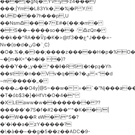
���|�gǋ�YVyFz4���/
���;|Ym�L83Yk�,�%j�P Y/
�UD���7h���p,U
��Nsm߷���7E#�{��:�m�
�S��~����so��� ˒'߷zQn�
��k��^RA��Ѷp�K�>@tf3��ع^J���=-
Nv�{ɒ�d�نG�`ͺC}
�O�.%�,�l��;����z�����H�p�%O�B
~�[m�K="�h�I� �}?
���ϓ��;,y��^��ǁ�R5(�t�pҙ�Υh
��ƽt�n��Vv�q��?�ې <"�d
~m����ͬ�_�
���ث��O4y|@5~��w�=�`�"ǋ���a��^�a�9՗Ϊ��=B<�cT
�T�ób$3�]�HfVt�O�4�^
�XLEaww�w�������� ??
�����'�7S�f�#2���^'^�K��/|
��W���R eW�\^S�?
�'�i��a�zY�����?
�\�à��~��g�5��z��ADC�9-