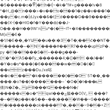
�5�����o�߾|�h�I|~�k�ˮf#+g����!v�8
^�H_@�n���>�v��o���1�z��x���1�
��y�c.m�|dJyx��&�t]d����G��9����
��)X-{��HIG�f�Y���ȸ)��J-
O��.��H��9W:'n|u*�(�~IT+�X������
M{x�E�
�1/I�E��_�YԱ��u��:�3�T�;��Հ��NT
�����~�N����#��R7����upzP�ۃt{�!g����9
py ������S�~���g���-
{�^�ΆS��Fy_;������4;�{]� ��/��!
�Y�o�s*���{�6�����w�r��ٌ(�
��xz���Du./xe唂
��c���^�k������{��O`5T��_��
���.�o?��}�������~`�O�|�t���ܧ
倩)N�Z�؂pB���!Q����N�/
�����x�o�^qwI���ݘ膉��O{V;,  ���?
�~��p��k�5��~��;����W��~G����
�i�������ok����?�_���~9��+Z