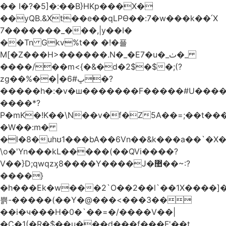
�� I�?�5]�:��B}HKp���X�
��yQB.&Xt��e��qLPϴ��:7�w���k��՛X
7�������_���,|y��Ι�
��Tn Gkv%t�� �!�플
M[�Z���H>������.N�_�E7�u�_ٺ�_
����/��m<{�&�d�2$�$�
;(?
zg��%��|�ڀ#6�?
�����h�:�v�ш�������F�����#U����a
����*?
P�mK�!K��\N��v�f�Z5A��=;��t���
�W��:m�
�l�8�uhʊ1���bA��6Vn��&k���a��`�X���L��
\o�'Yn���kL�����(��QVi����?
V��}D;qwqzӽ8����Y����J�޺��~:?
����}
�h���Ek�w���2`O��2��l`��1X����]�
쁡-�����(��Y�@���<���3��
��i�ч���H�0�`��=�/����V��|
�C�1(�R�$��u���d���f���F'��t