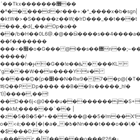
´��Tkx�������޶��
�º��͖���d�r���+:�^_����x�b�sgn|
�ktW�>�S�����z��W;�!rD���_��t���t
���_�d{_��aOp�a��
��/b�H��0L6@.�@��Ӹ����s��4����
��f�������
���<�׭�o�G��� @ǀ��s��޻n��;~��3R�˿�^r���iV��I $������#�Lы�����d�����E}
�����/
�����h�ԩ�G��!e��ܞ����KL
'g���W��w����Yv�
�����ᾨ�[p�׵��N�Rw9�[7��p@{�T��o�P"�t�U<y�
쫘Q��PDp���� ��B��9x�����_h!�
1}]����,��!
��D��6j<@0���u��������j�S+��
��kM;������`�� |
�z�5�B�5�ʸ+�����@��5�!m��X1��ߋ%��
o�<ė;���[�(�a�_�߿�Nn���t���o��\�`�,;E�,��1&�G
�$���D;�:�
=���gc.�|[�����ο���P26�-