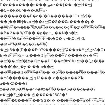
󥢦�c��=����s���ڛuz��{��. � H�
�QH�R�b"���G6#-
��������E�q�{�C����݊��^C>\$�
��[��׋Ӈ�zn��>O�S��0a�����p�
�h�w�8�0On��w�yq�g�zt�\rؖ�
�B�2��8/XГ��l�g�gH_ ��N�b�
�)�Bu���:�C� v-�;QcVhG/
�6t+�.�S�X?�R}
�z
8��(D���F~Y%����!@��p�!*zA�
E}�3 Rs=۰z:���%|y ���^�����+�/
�����G��DO��#z8%+��{_a�Uj�
���\��y � ��m��
��s��%����`�b���4������
�Y8��r���jqJ3���-q��;�V��2߳�
a��KZ���?
z��WK8���^P�#z����A5���c���?
n��Z��� @��0��?8C?�?
���0�����'GG�[� ��ǐ���?�ċ?