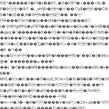
E^�����3��{��I_�(f� �<���=6L�-
P�l�9r7 �, ,s8t����'Cş$���C#/
5�?�Q[��,B�%N��Q��`��
X��� m?j��{b��0N���{O���{
)�"DXgIPj�y��s����m�Dke�7�{H@��
�gɕq:�'l������5��[�r�N�$�B���{M5
��9���c����:W��Q��+�4Un�i@�.
�4�cC��8��Ҵ���ٗ�+�0�T�f�PJ�
�E �"(��
�y�Dv��w��@F�t���fE�"��Z�[�96c�
쯼�`���� ���ܩ֊���?
��)`�ĉ��q�M$����Rϖ{�
!a>!;��bS��d9U�\�
ʧ��-
MVL�c���h�O�sy6_9Cw>Q�X\�B�ē�74�]
��)M���fC�hh6�T �?�� ��
D�y:�Ei�x�l�q����%��>�7mi9
��N�WD������~榦
�m~H�J�~�6�����V�Va J�2A+qȃ��"nT
��c�hH��lZ=����Tq�X�cA�8Z-