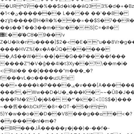
�URͅ*0Ӯ��%��$d�kI��Q33%�d�+�B
�1<�ݵ������� L�� �� ��'��8�
�zƔb����@H�R�%���=��$S�7��R�
��s��T��3��m�ar��ۥS|C=�#�
޶E��͞�CȢ�9��/v
Z�U�ik�ոu����]$2�<�E�"u��8Vr�g��EkW˽
����HVZ%{�x�A�ŮQ������
�,A$��W�=��|��G��P����f���
����Z"!�V�ĝ��4I�t3Xy��?\��m�i�
<(Ral�� ��[�����"m���_�?
f���vL�o����uݿUe
��+����k�P����ݷ�v���[A������v�.&��6������/
���f,� Ww��D�U�_���K� ~~�Ǔ8�J���
���FM�ߐǙ�j�&� �*'�k�𙑫<S$�}���
~��舊��kbCkP�8=�OT-�5�nԥn
5}Y�w��o��D��V8���g��ߛ�<�?
�y����nI�m�?
�BR���JĂ�����y�j��)�-��f�-