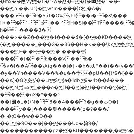
�mx��Vy�}|�"-w��=�)�԰�"l��-
��a|��JJ^}� w^m����)C�A�/
���h<�P�5áT�O%ӱPh��i�-�&\���
ΊI+��`+b(��"^fH�Sl��T����]
h�_����3�
���>��Z����1����ճ�[�s�KD����|
{������_���3��36��H�<���\kxz
���E� �E��� ����
֫����[��E���V��B�
/v�l��Α��\A)q���j�]~�h�.ԃF��(��(v��
�y��Yh����V��%�џ��^�pU��[{/$�[��
��ዴ]�G!/��LrS{e�1db9�4t��ǿ���
��Nʼ=x_���o�J���I��mb��
�l���oX�*���^
��t΋�_�)/N�6��4���?�g��ٿO�}
���y��[����믯�����)z�?���/
�_�;O��w��D��
��_�9O���j�����Uq�翰9�/
�����������pz��BU�������,�xs�T