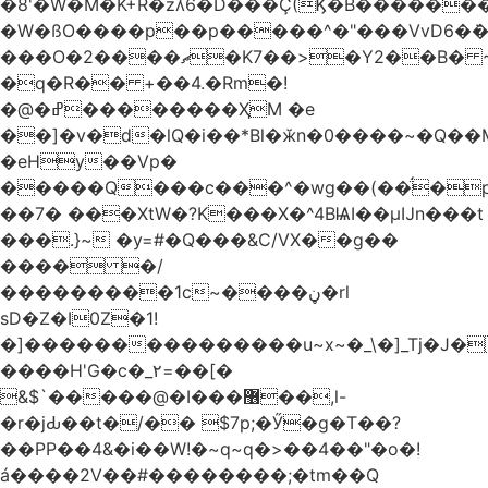
�8'�W�M�K+R�zʎ6�D���Ç(Ϗ�B������
�W�ßO����p��p�����^�"���VvD6�݁�
���O�2����ޗ�K7��>�Y2��B� ~$�ӵ�ã��m�dQp^�T�[� k�*h�
�q�R�� +��4.�Rm�!
�@�ߝ��������ҲM �e
̎��]�v�d�lQ�i��*Bl�ӂn�0����~�Q��
�eHy��Vp�
�����Q���c���^�wg��(��̈́�
��7� ���XtW�?K���X�^4BѨI��μĲn���t
���.}~ �y=#�Q���&C/VX��g��
���� �/
���������1c~����ڼ�rl
sD�Z�I0Z�1!
�]���������������u~x~�_\�]_Tj�J�
����H'G�c�_٢=��[�
&$`�����@�Ӏ���޶��,l-
�r�jԂ��t�/�� $7p;�Ӳ�g�T��?
��PP��4&�i��W!�~q~q�>��4��"�o�!
á����2V��#�� ������;�tm��Q