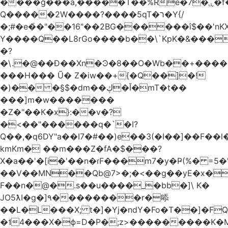
����ğ���a,�����T��%Re�7�ۑ�f�reQ�00!h����îNtr����� ��G�A�֓���Q�`�k��բ�^=n4�à��r[Y
Q�����2W����?����5qT�ר�Y{/
�;#�e�҆�"��16"��2BG������î$��'nKX
Y����Q��L8rGo����b��\`KpK�&���
�?
�\.�@��Ð��Xn�Ͽ�8��O�Wb��+����B
���H��� Ũ� Z�iw��+{�Q��]�!
�)�� �§$�dm��ڮ�Ĭ�mT�t��
���]m�w�������
�Z�"��К�x}:��v�?
�<��"������q�`�I?
Q��,�q6DY"a��I7�#��)e��3(�I��]��F��
kmKm� ��m���Z�fA�$���?
X�a��'�[i�'��n�ɾF���m7�y�Ҏ(%� =5�'
��V��MN��Qb@7>�;�<��g��yE�x�
F��n�@�.s��u����_�bb�]\ K�
JO5ƛI�ɡ�]٩��������r�㖭
��L�L���X; t�]�Yj�ndY�Fo�T��]�F
�˦4���X�ϕ=D�P�;z>���������K�M�