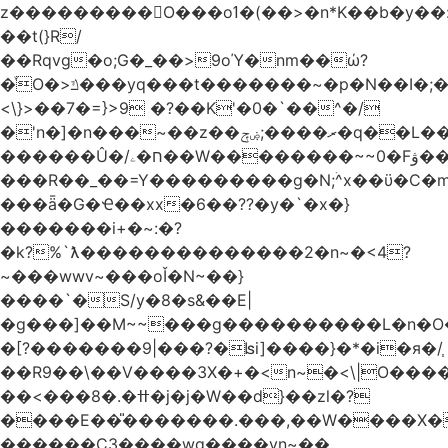
z���������O���oߗ�(��>�n*K��b�y��:^��NV�{����O~';w37z8�}
��t(}R/
��Rqvg�o;G�_��>9oΎ�nm��ώ?
�ͮO�>ݿ���yq���t�������~�p�N��I�;�68������b�f���'�ܟ�ks�f����f���`K�׼��{g=&G�+k�������������˻�����݇�������re6�o�^�~��=
<\}>��7�=}>9 �?��K'�0�`��^�/
�'n�]�n���~��z��ރ����;ۻݼ�q��L�����3�ڼx�8�ݿ���Y9�r�<]/
������Û�/ח�ۦ��W��������~~0�Fۋ���j���[���{�������Ҷ���/[��v��ެ�9����i�o�7����������_��3_�m�ۋ����
���R��_��=Y���������g�N;ۛ^x��ϋ�C�
���ǟ�G�Ҽ��xx�6��??�y�`�x�}
�������i+�~:�?
�k?%`ƛ��������������2�n~�<4?
~���wwv~���oǏ�N~��}
����`�S/y�8�s&��E|
�g���]��M~~���g����������L�n�O
�[?�������9|���?�ʪi]����}�*�i�я�/֧
��R9��\��V����3X�+�<n~�<\|O���
��<���8�.�ߚ�j�j�W��d}��zl�?
����E��̎�������.���,��W����X�ϼ�
������C3����wg����vn~��