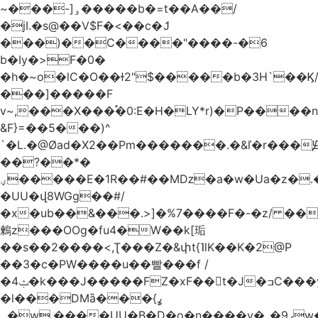
~���-]ۅ�����b�=t��A��/
�jI.�s@��V$F�<��c�ަJ
���)��C����"����-�6
b�Iy�>F�0�
�h�~o�lC�O��ɫ2"$�����b�3H`��Ϗ
���]�����F
v~,���Χ���֠�0:E�H�LY*r)�P����
&F}=��5���)^
`�L.�@Øad�X2��Pm�������.�&ľ�r���Ԭ
��?��*�
ؠ�����E�1R��#��Mǲ�a�w�Ua�z�.�SU�S��p���ǯ��yaa��Я�}
�UU�վ8WGg��#/
�x�ub��&���.>]�%7����F�-�z/ ��
鶫z���OOg�fu4�W��k[㻈
��s��2����<,Ʈ���Z�&փt{˥lK��K�2@P
��3�c�PW����u��빨���f /
�ݑ4�k���J�����FZ�xF��􊛣t�J�ߏC���yj�
�l���DMȁ���ߩ}
�۔w.����UU�B�D�o�n����v�_�9ߩw�����-!z0>' [�)Ս���g2�b�e)&tb�����":�c�\��%�������{����V��.�:��lbL"݊"3���h�Ĥ��W��5{ƚ` 1��8