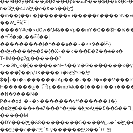
��޾�zy�h6��٫s�z���p9�ﲝϷ���$��8k�>�O���I�y�/O~���Eo>GË3�عr�Ͼ6wVg�/߭
n�Ͻ�4Jw�o�&�o��i
�m��{��/'�]������vu�����n����ēN�٭u�����o'�����w�^�Q���2�;U>��ʧ��
��W_/|
����'ѓ#e�>dOw�\M&��Vp��mY�Q��$H�%
�*�;�_����|
���������j�*���a��~�<>9��}
�v�����$�{�X~��<���E�Z��ё�ӿ�
T~lM��g7g;������?
^>�Gb˿<�[������N~*.��'e�G��ܺ�����<�y3
����/ͭ��p/J&����ի�5^O�㦟
$�|x�\�~������JAƿ��j�z��U�x��V���
H������ݗ�`}p��mp%k��{���}f��n����G{߿�_lz��=}
�N�9���N�
P�+�xd_�~�>����֚���v/f������!t�}
�s28���+�e7���^��:�oA�Σ��S��FI_
�����M
�DY����&8��������5����Wݭ͟�`����G�'ʭ����\N����.�W��w��ӫx>�~f�v&}
����e��a`& y������8��`Gʾ;퇏