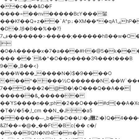
��c���&O�F
����=��nv�����BcY���鬊
���Kf��Q+z��`A^pۀ�XM��*�qAݷ1hP��G�����YU�Xa��]��^
�D�.埗�B��%��?}
ف7�������>�����;������h8��w�O����էW������������{�g����y�
|
�0�A�����x�7�a���#H�@5�k��
��� ��`&�^�O��p����3Գ���t���B
9��_B��<}
���W���_����N�)$�9����O
���^����½C������N.��W`���
7��G���2�@B�\�O���Q��A��|
������&˿������
��ϓS����n��;ph�2��O���#d[��A�
�T�V�5�,!_cm ��N_�J�a5
������ޞ_b��O��U:�޳ܯZ:�)Q�4�������
&Zf��=�@�_��Ft �Bc{�� c�/
�x��9QN�N94�m�|