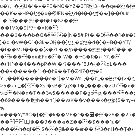
u�\,=�U�'�+�PE�NQ�YZ�6FR3~��ԛe��
��K��H9�!�u�@!EN� d�I��'��]��0u#
`� ��� ��l�T�&z��
��fMҲ�9[*7+�=K�
݆������b�Q��|N�&#.P(�i�Օ��1�#
)�d �vW�Q`�3k�OӃ��]_�g�d�]�~B��YT/
�f��MU����[&�ZL��/p������&˚�� �
�v���x)nEFn�� W� �~C�R�\+^ـ7�
�('H^��4���pP�W!�r?���`6J�{�.qL���
��+�����`: ��h9��T�Z4!7� �E
Y=,��K������e�^]�M�WnԦ��b_��z�{>�c'�����I!S��O,h
>5�x+._��Xs[�sB�ˇ\qX�T�_���z�zU7�x�
蚀z�N�n�T��3w&�����P�gbp,���^��
�69����1h��n`j��vsK��v���x� p}$�hұ~
쨎
=���Y/*#Č�[��k��ME�^��׸��z6�;�2p�"��f�3mn�Y�Y�
�� Щfjk��ܗ���9�Z���$���1u�ʳ-
���h�qf�5��Ȝ&���er��"3�nH��Ț�/