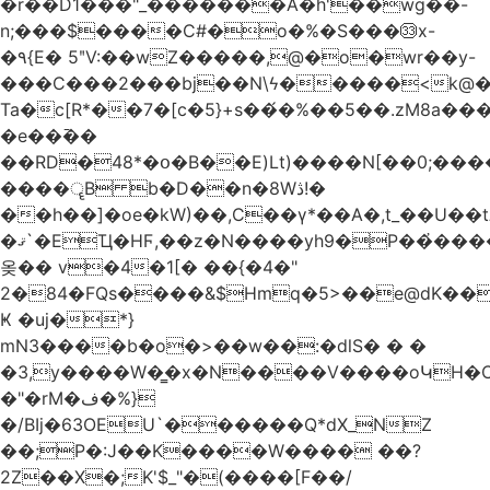
�r��D1���"_�������A�h'��wg��-
n;���$����C#�o�%�S���㉝x-
�٩{E� 5ʺV:��wZ�����,@�o�wr��y-
���C���2���bj��N\ϟ�����<k@�
Ta�c[R*��7�[c�5}+s��́�%��5��.zM8a
�e��߫��
��RD�48*�օ�B��E)Lt)����N[��0;��
����ॄB b�D��n�8Wڎ!�
��h��]�oe�kW)��,C��γ*��A�,t_��U��tב� _�C�Mh����ۥ�l5�Ğ#/
�ޤ`�EҴ�HϜ,��z�N����yh9�Р��҆����w`ۆ��]V�r
옺�� v�4�1[� ��{�4�"
2�84�FQs����&$Hmq�5>��e@dK����"
Ҝ �uj�*}
mN3����b�o�>��w��:�dlS� � �
�3,y����W�̳�x�N����V����oԿH�
�"�rM�ف�%}
�/BIj�63OEU`������Q*dX_NZ
��;P�:J��K����W���� ��?
2Z��X�;K'$_"�(����[F��/