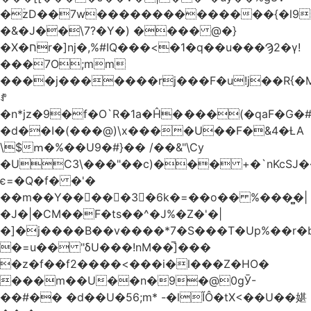
�ۡzD��7w��������������{�l9
�&�J��\7?�Y�) ���� @�}
�X�חr�]nj�,%#IQ���<�1�q��u���Ϡ2�γ!
���7O;mm
����j�������rj���F�u!j��R{�Mb�n�r�
ꍚ
�n*jz�9�f�O`R�1a�Ĥ�ަ���(�qaF�G
�d��I�(���@)\x����U��F�&4�ȽA
\$ՠ�%��U9�#}�� /��&"\Cy
�UC3\���"��c)��� +�`nKcS
є=�Q�f� �'�
��m��Y��
񢫫���3�6k�=��o�� %���̻�|
�J�|�CM��F�tѕ��^�J%�Z�'�|
�]�j����B��v����*7�S���T�Up%��r�
�=u�� "δU���!nM��̅]���
�z�f��f2����<���i�l���Z�HO�
���m��U��n�9�@0gӮ-
��#�� �d��U�56;m* -�lĬÔ�tX<��U��媅