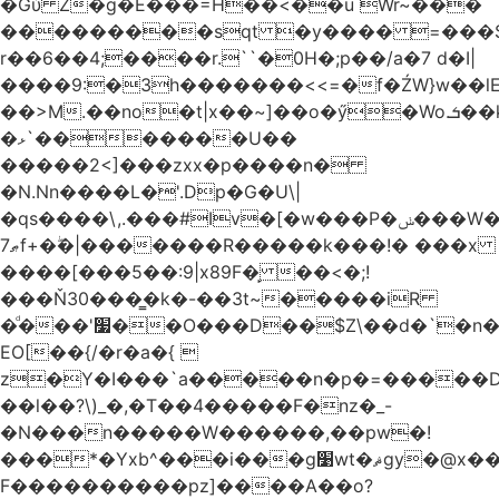
�Gύ Z�g�E���=H��<��u Wr~���
���������sqt �y���� =���
r��6��4;����r.``�0H�;p��/a�7 d�I|
����9:�3h�������<<=�f�ŹW}w��lEWק'�u�].Qs@�K�H&�v ����
��>M.��no�t|x��~]��o�ӳ�Wo.ܭ��k���~q��t��x¯��oN�+@W��s|
�ޅ`�������U��
�����2<]���zxx�p����n�
�N.Nn����L�'.Dp�G�U\|
�qs����\,.���#Iv�[�w���P�ݭ���W�[�����o/
ޠ7f+�ۖ�|�������R�����k���!� ���x
����[���5��:9|x89F�̙ ��<�;!
���Ň30���͇�k�-��3t~�����iR
�ͩ���'׷��O���D��$Z\��d�`�n�
EO[��{/�r�a�{ 
z�Y�I���`a�����n�p�=�����D�g������w�
��l��?\)_�,�T��͏4�����F�nz�_-
�N���n�����W������,��pw�!
���*�Yxb^���i���g׹wt�ޘgy�@x������ؽ>˶!
F����������pz]����A��o?