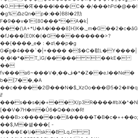
�0.�Ԙ����I���(C� �/���hPd�@��!
�g%߷zQn� p�:��}B8I�2劷
F�9��v�1{80���*�A�k|
���(\A+*U�A�l���8]H}K�._m�G��2�c
�fJ���[E0K�(�G���������>?
��{����_e� : �ʛ\��p�g
G�֩g�4���`�|+���� �$�C�㹷L�Y����|
�ͺ�l�*�T_ìG/�����  ��kE�
��
fv���a6~���V�,��ڤ�*�Z��e.I��Ne�
b�[7��,�A
�
�c�����2@���N�$_XzOo���@5�2�#�q�
ꏣ
���s��s�j�+��X/p3R�ܿ���#bX�^�N 
[��V�7H�m�Ů6�Q��ԕ�R!
���B>x�����s�&�����T�B�c�++��o;�ݸƬ^դ��J�a�I���7�f��F'���߭�ޒ���<���Z��
��$,M�쇝���[ -
����E�\i�sk�BLqJ;]