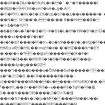
��dX��Z&zi��k}N,�r��` �;^�Y�����|
�tB譆I�h5�vm7�oA�ܝġ�,A
��P؉�hV,�č�:2%�Up�bݎ��7��ƽ����r�`��bn<1g�(h�ى!
��N� 5��'�J��:�� R��Hh��$�
�'r-$�R�1\ ?
�&�I�u�7�f�:$�~R�S3�L��19R�D1�;Û�
���vz����V�)�F
�)�f�ibT���l��t(=�z�VR���V�_�VQj�
M];sݍR�iL��:mq�d� �'�Z���!k*�|
�.��l�>�*��@x����k�]K�F�!
�I�($��r��1�5���S���@-
����4p�g���GZ
���Ղ����b���q�ÕtM��5xR����� ��X
q�^�,3�G ��\:R�����8�4��-
c[���P���MM���L����+hfYo8ҖY��,�
ˁ��t_��3=��l�~s���i�Tq��䵤
�.��%��� 9{����, �\=%�먢
��m�%Y��k�J�{u�M� ���M��U��}
�u���G ����[����M