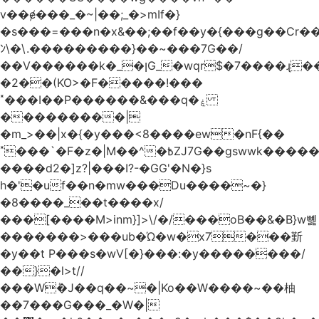
v��ɇ���_�~|��;_�>mIf�}
�s���=���n�x&��;��f��y�{���g��Cr��
ﾝ\�\.���������}��~���7G��/
��V������k�_�ןG_�wqr$�7����ɻ��-
�2��(KO>�F�����!���
˟���I��P������&���q�ۼ
���������|
�m_>��|x�{�y���<8����ew�nF{��
˟���`�F�z�|M��^�߿ZJ7G��gswwk������j��
����d2�]z?|���I?-�GG'�N�}s
h�'�uf��n�mw���Du����~�}
�8����_��t����x/
���[����M>inm}]>\/�/���oB��&�B}w뼱
�������>���ub�Ώ�w�x7���斳
�y��t P���s�wV[�}���:�y��������/
��}�l>t//
���Wٝ�J��q��~�|Ko��W����~��柚
��7���G���_�W�|