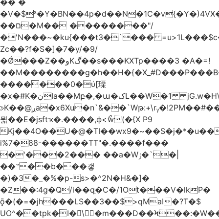
�� �
�V�$ˣ�Y�BN��4p�d��N�1C�v{�Y�)4VӾ
��ם�M�� ��������"/
�'N���~�ku{���t3�`��� =u>1L���$c
Zc��?f�S�]�7�y/�9/
�Ǿ���Z��وKڰ��s���KXTp����3 �A�=!
��M��������g�h��H�{�X_#D���P��
�������0�ύ[瑮
�x�#K�ڹIa��Mբ�,�ա�کL��W�1 jG.w�H\^8Z��n�]KUL{�z>7[n@A���<�M;_t�PwM;Ӝ��R�&����ki�j�����n0� u{�;j������Q��,�E2�t�Ӊ�/<�Qm�fo�/
≫K��@ږa�x6Xu�n`&��`Wթ:+\rᵧ�!2PM��#���=�>��ZTبrP�
뮒��E�jsftҡ�.����,ϕ<ޯw(�{X P9
Kj��4O��U�@�TI��wx9�~��S�j�*�u���[Eu��a)\��ݏ��X�&��~
i%7�88-������TT"�.����f���
�'���2��� ��a�Wݬ�`�|
��˶��b���갷
�)�3�_�%�p-s>�^2N�H&�]�
�Ȥ��:4g�Q/i��q֥�C�/1Ot���V�lkP�
ǭ�(�=�jh���LS��3��$>qMaI�?T�$
UO^��tpk�I�\�m���D��Ϟ��:�W���א��BwJ�].�B