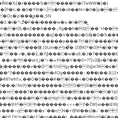
�ȒlK�%[�/����%������}TwWW�]�}
�o.�\�! �͇
��O�����*_�W�߳��Ӌ��S�kg����ϝ$��N����{�?
NO��/O���������.�q[��V���o�G薞�G�%
/���g���|+
�����p���7�{�������
�Y���陳.[0Um�;ɪ�᩺� iZ@K}*�O}�|�?
��ܹ�Vj^]��\�����}�;
�j����/��v��D �?/n}gy���Gǧw7A�ɕ�
����ۯ��ۙ�j��,8;}2����J��h��j���p}k*�^�|
 ������ɶ��
�;�/.Nc̗�l�������2O�{8������
��l����It"���B�z����YpY l���'��˭�س
� ���������sqt �y���� =���
������<<=�f�ŹW}w��lEWק'�u�].Qs@�K�H&�v �����m}
|�qs����\,.���#Iv�[�w���P�ݭ���W�[�����o/7