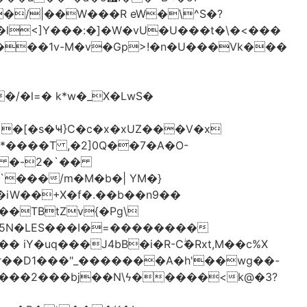
�/|��W���R eW�\^S�?
l<]Y���:�]�W�vU�U���t�\�<���
 �[�s�Ҹ}C�c�x�xUZ���V�x
-*����T ,�2]0Q��7�A�O-
�# �-2�`��
�iW��+X�f�.��b��n9��
 iY�uq���J4bB�i�R-Cۖ�Rxt,M��c%X
�r��D1���"_�������A�h'��wg��-