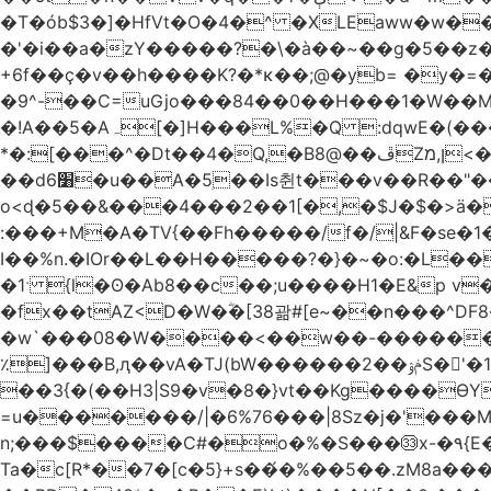
�T�ób$3�]�HfVt�O�4�^ �XLEaww�w�
�'�i��a�zY�����?�\�à��~��g�5��z�
+6f��ç�v��h����K?�*κ��;@�y
b= �y�=��1a�}�ש9Pov;A�B�F���9��pb��]�
�9^-��C=uGjo���84��0��H���1�W��M
�!A��5�Aہ[�]H���L%�Q :dqwE�(���q��X�.bc�1d��\��#X�4��W�� Ldg
*�:[���^�Dt��4�Q,�B8@��ڦZן,מ<�oJ���ލ:�#���YLmh�Y?_D��B� ,e�����/�l=� k*w�_X�LwS�
��d6׸�u��A�5ׅ��Is췬t���v��R��"���x��I��sz��%�
o<ɖ�5��&���4���2��1[�,�$J�$�>ä�
:���+M�A�TV{��Fh�����/f�/|&F�
se�
I��%n.�IOr��L��H�����?�}�~�o:�L�
�1ˑ {l�ʘ�Ab8��c��;u����H1�E&p v�<��xڠ4��!l l�Ȧ5��>LwbMp��x`���
�fx��tAZ<D�W�ؓ�[38괆#[e~��n�
��^DF
�w`���08�W����<��w��-������(Y��'ǺS�+ ��!�O�з�:�
٪]���B,ԯ��vA�TJ(bW������ݥۉ��2S�'�1�^c�Rs��l�0���צ� ���[�����c0��jб e5N�LES���I�=��������
��3{�(��H3|S9�v�8�}vt��Kg����ӨY�
=u�������/|�6%76���|8Sz�j�'���
n;���$����C#�o�%�S���㉝x-�٩{E� 5ʺV:��wZ�����,@�o�wr��y-���C���2���bj��N\ϟ�����<k@�3?
Ta�c[R*��7�[c�5}+s��́�%��5��.zM8a�