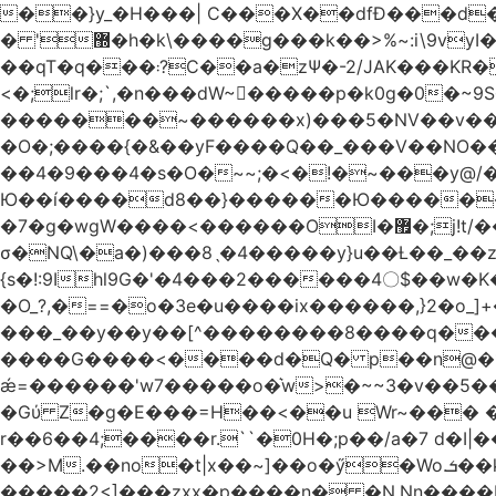
��}y_�H���| C���X��dfÐ���d
� '޽�h�k\����g���k��>%~:i\9vyI��[P�n.�.�5�Y6I�>|s�N�v8��N<�0�|p��)b��Cz)�|
��qT�q���܃?C��a�zΨ�-2/JAK���KR��Oz�y/���̳a��_5N
<�;lr�;`,�n���dW~�ٍ����p�k0g�0�~9S�2.�i�'^ڰ�F��i����w
�������~������x)���5�NV��v��h��t0L�e2��A���ۏifg��h�Q��`H�����~���^v�^2�Z���ۧ�
�O�;����{�&��yF����Q��_���V ��
��4�9���4�s�O�~~;�<�!�~���y@
Ю��í����d8��}������Ю�������/
�7�g�wgW����<������OI�޿�;j!t/��^�� r�_��ӯ_�7ǧ����ٕw�u6;�J�?�����E
σ�NQ\�a�)���8ˎ�4�����y}u��Ƚ��_��z ��>�*��en)ڒ�"=�ᯠ��Y��0>??|v2Ԭv�?
{s�!:9Ihl9G�'�4���2������4〇$��w�K
�O_?,�==�o�3e�u����ix������,}2�o_]+��^?̮���������4Og�
���_��y��y��[^��������8����q���#9?wN1ޗ_��O�S���K� �|��<�O���K���Aγ�
����G����<����d�Q� p��n@�1�
ǽ=������'w7�����o�͛w>�~~3�v��5���m���?
�Gύ Z�g�E���=H��<��u Wr~��
r��6��4;����r.``�0H�;p��/a�7 d�I|����9:�3h�
��>M.��no�t|x��~]��o�ӳ�Wo.ܭ��k���~q��t��x¯��oN�+@W��s|�ޅ`�������U��
�����2<]���zxx�p����n� �N.Nn����L�'.Dp�G�U\