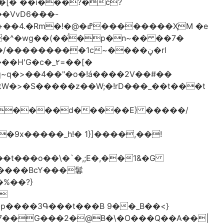
[� ��ǐ���?�ċ?
vD6�݁��-
�^�wg��(��̈́�p�n~�� ��7�
/���������1c~����ڼ�rl
�c�_٢=��[�
�����BcY���鬊
���3Գ���t���B 9��_B��<}
7��G���2�@B�\�O���Q��A��|