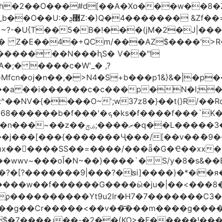
h�2��O���#d[��A�Xօ���w��8�
)~?-�U{T��5�B�!���(jM�2�J|�
�j� Z�E��4�+QCm/���AZ$����'>
o����� ��N���ԧS� V��"!
;� ����c�W'_� ,?
��a ��i������c�c���p�N�I;
����3�ڼx�8�ݿ���Y9�r�<]/
mx������SS��=����/���ǟ�G�Ҽ��xx�6
wwv~���oǏ�N~��}����`�S/y�8�s&��E
[?�������9|���?�ʪi]����}�*�i�я�
�����G����ӹ�ju�|��<���8�.�ߚ�j�j�W��d}��zl
��������Yt9u2Ir�H7�7� ������C3���
{���g��Cr�����<��v��͝���m����g���