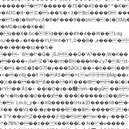
������� ??�����'�7S�f�#2���^'^�K�
�ADC�9-�C�x��%�<3�Bc|����Oˎ���
[SMɻ���1v-M�v�Gp>!�n�U���Vk���
�MG�ss��X��|
��~`6�ł^�Q�`j5J��Q�"A?���,W�K��
1�����>)lwZ�1��rm�6���M�u'y7�& d
�,�L�mE�$�G7[�y���SӚOLi:��+�b���
/m�M�b�| YM�}
8�;c�����8 ַ6����#)���IB ���}�)
׮nh-��gǚ �� ��TBtZv{�Pg\
n`Lm:ô;_y�~�XQ�����\Hxѫ]D����h8����
MX�� ��Vz��ٖ:�բ����6��&-����ʕ/
��*�7Ȣ%^���z�� X��K��L�.N� �e��߫��