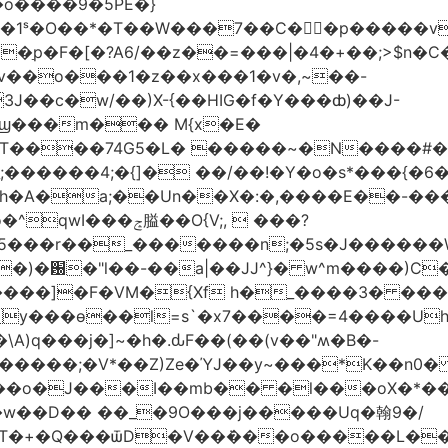
�o����9�5PE�}
1ˢ�O��*�T��W���7��C�㛯ٍ�p�����v 
��ַp�F�[�?A6/��z��=���|�4�+��;>$n�C
>�v��o���1�z��x���1�v�,~��-
3J��c�w/��)X-{��HIG�f�Y���ȸ)��J-
��ϣ���m��� M{x�E�
��74G5�L� �����~�N����#��R7����upz
������4;�{]� ��/��!�Y�o�s*���{�6
h�A�a;��Un��X�:�,����E��-���.
5���r��_�������n;�5s�J������
�)�԰�"l��-��a|��JJ^}� w^m����)C�
T����]�F�VM�{Xf h�_����3� �
y���ѳ��l=s`�x7����=4����U
A)q���j�]~�h�.ԃF��(��(v��"ʍ�B�-
�����;�V*��Z)Ze�ΎJ��y~���*K��n0
���o�J���I��mb�� �l���oX�*���^
�w��D�� ��_�9O���j�����Uq�翰9�/
�+�Q���ѿD�V��ܿ���o�����L��>�