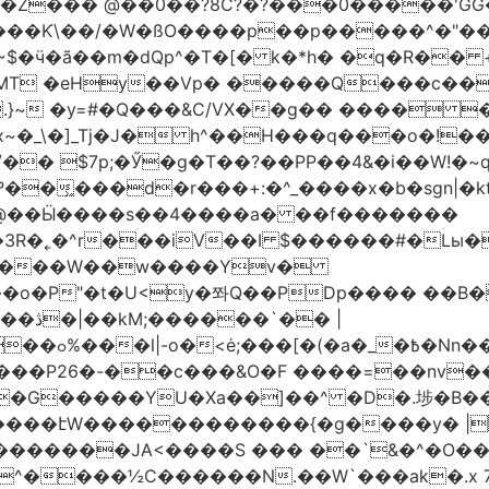
�Z��� @��0��?8C?�?���0�����'GG�
��Ƙ\��/�W�ßO����p��p�����^�"���V
�MT �eHy��Vp� �����Q���c��
.}~ �y=#�Q���&C/VX��g�� ���� �
\�]_Tj�J� h^��H���q���o�!����H'G
.�@��Ӹ����s��4����a� ��f�������
� |
�,��1&�G
ο���P26�-��c���&O�F ����=��nv
�����JA<����S ��� ��`&�^�O��p�
^����½C������N.��W`���ak�.x 