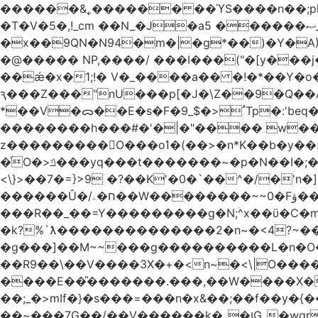
������&˿������ ��ϓS����n��;p
�T�V�5�,!_cm ��N_�J�a5 ������ޞ_b��O��U:�޳ܯZ:�)Q�4������� &Zf��=�@�_��Ft �Bc{�� c�/
�x��9QN�N94�m�|�g*��)�Y�A
�@����� NP,����/ ���I���("�[y��
��ǽ�x�1;!� V�_����a�� �!�*��Y�
ԇ���Z���"nU���p[�J�\Z��9�Q��A�
*��V�ᯅ��E�s�F�ﹸ<�$_9Tp�:'beq�Mfcn�oj�n��,�>N4�S+b���p1&}&�|�p���%���i!�R�[���:�ox�98M�S
��������h���#�'�|�"���� w�
z���������O���oߗ�(��>�n*K��b�y��:^��NV�{����O~';w37z8�}��t(}R/��Rqvg�o;G�_��>9oΎ�nm��ώ?
�ͮO�>ݿ���yq���t�������~�p�N��I�;�68������b�f���'�ܟ�ks�f����f���`K�׼��{g=&G�+k�������������˻�����݇�������re6�o�^�~��=
<\}>��7�=}>9 �?��K'�0�`��^�/�'n�]�n���~��z��ރ����;ۻݼ�q��L�
������Û�/ח�ۦ��W��������~~0�Fۋ���j���[���{�������Ҷ���/[��v��ެ�9����i�o�7����������_��3_�m�ۋ����
���R��_��=Y���������g�N;ۛ^x��ϋ�C�
�k?%`ƛ��������������2�n~�<4?~���
�g���]��M~~���g����������L�n�O�?�
��R9��\��V����3X�+�<n~�<\|O�������w��f�
����E��̎�������.���,��W����X�ϼ��
��;_�>mIf�} �s���=���n�x&��;��f��y�
��~���7G��/��V������k�_�ןG_�wqr$�7����ɻ��-�2��(KO>�F�����!���˟���I��P������&���q�ۼ