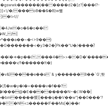
>\/�/���oB��&�B}w뼱
�l>t//
�*���a��~�<>9��}
G��ܺ�����<�y3�2�|Pk��"U�/����/ͭ
��i�=>�p��/.���4�>>��D�'�����
�淓�w�y�i�=����v�f��?
�l���@�E��������N~�/.W�߮�|
�bm�����懓]|���q��V��w"}��0���'?
lF��Ms[�}��r