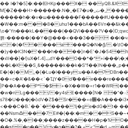
�� I�?�5]�:��B}HKp���X� ��yQB.&X
M[�Z���H>����
�����h�:�v�ш�������F�����#U����a�3
�W��:m� �l�8�uhʊ1���bA��6Vn��&k���a��
\o�'Yn���kL�����(��QVi����?V��}D;qwqzӽ8����Y����J�޺��~:?����}�h���Ek
쁡-�����(��Y�@���<���3�� ��i�
e�(�f����a���Q�N�ްg/.�\tO
�}y��K3N�'���h����]n�E՚�J�54�h@Dm��o�p�1߃o8�h��^
�xi̔l��]�!}uX�f˔4]ݖdY���O��*�^+i���\�;�^�9]�V� f�P���A� &�T�GZ{�q��zv� 8�3�Z1`C�s���f� ��Y B�ZJ� a2� V�%�o:�!
��Ł�K��S˰&�����k��k�S"f��)N���_p��
E�(�)�M_�{�Lu�l���y:u��A�7DBn
��=ϲ�A'�&��<`�ҴY�0dޫ���e���re����
|P��A���P*�$+�X��W�=r1��WR{�
�w�nLg���/�y4sE����[N� �"�۽�vPD�A�f6�ă�����ş�_�W]�y�����N��� ;;�H7��"Z�ыS��
s78�U���j�òdV�Z$� Sr���=e׻�A����i3�J�T�xDq2F\<����<⡛��+Zn�z� ss���tⵚÑ5��n(Rh����~�0��!
<���C�B.`��`�����1j�ge�dG�t� �
��Nsm߷���7E#�{��:�m� �S��~����so��� ˒
�O�.%�,�l��;����z�����H�p�%O�BQ8
��ƽt�n��Vv�q��?�ې <"�d ~m����ͬ�_� ���ث��O4y|@5~��w�=�`�"ǋ���a��^�a�9՗Ϊ��=B<�cT