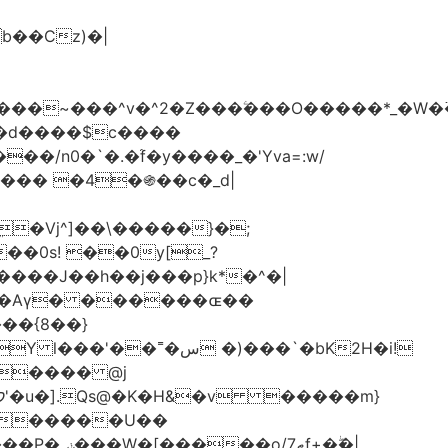
���d����$c����
/n0�`�.�֜f�y����_�'Yva=:w/
���� �4�֍��c�_d|
��0s! ��0y[_?
��{8��}
 �)���`�bK2H�i!
S���� @j
ޠf+�ۖ�|