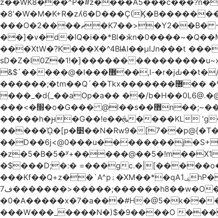
z��WK8���^P�#z����A5���c���?n�
�8'�W�M�K+R�zʎ6�D���Ç(Ϗ�B�������
���O�2����ޗ�K7��>�Y2��B� ~$�ӵ�ã��m�dQp^�T�[� k�*h� �q�R�� +��4.�Rm�!�@�ߝ��������ҲM �e
̎��]�v�d�lQ�i��*Bl�ӂn�0����~�Q�
���XtW�?K���X�^4BѨI��μĲn���t ���
sD�Z�I0Z�1!�]���������������u~x~�_
&$`�����@�Ӏ���޶��,l-�r�jԂ��t�/�� $7p;�Ӳ�g�T��?��PP��4&�i��W!�~q~q�>��4��"�o�!á����2V��#��
������;�tm��Q´��Tkx�������޶�� �º��͖���d�r���+:�^_����x�b�sgn|�ktW�>�S�����z��W;�!rD���_��t���t
���_�d{_��aOp�a�� ��/b�H��0L6@
���<�׭�o�G��� @ǀ��s��޻n��;~��3R�˿�^r���iV��I $������#�Lы�����d�����E} �����/
�����h�ԩ�G��!e��ܞ����KL 'g���W��w����Yv�
�����ᾨ�[p�׵��N�Rw9�[7��p@{�T��o�P"�t�U<y�쫘Q��PDp���� ��B��9x�����_h!� 1}]����,��!
��D��6j<@0���u��������j�S+��ڎ�|��kM;������`�
�z�5�B�5�ʸ+�����@��5�!m��X1��ߋ%���l|-o�<ė;���[�(�a�_�߿�Nn���t���o��\�`�,;E
�$���D;�:� =���gc.�|[�����
���Kf��Q+z��`A^pۀ�XM��*�qAݷ1hP��G�����YU�Xa��]��^ �D�.埗�B��%��?}
ف7�������>�����;������h8��w�O����էW������������{�g����y� |
�0�A�����x�7�a���#H�@5�k����
���W���_����N�)$�9����O ���