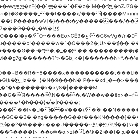
�|M��^�߿ZJ7G��gswwk������j�� ����d2�]z?|���I?-
~�}�8����_��t����x/���[����M>inm}]
t P���s�wV[�}���:�y��������/��}
7���G���_�W�|
������G��}�*�;�_����|���������j
�g7g;������?^>�Gb˿<�[������N~*.��'e�
tO��~Β��R�~6����x����������t����
_�˭�ϟ������x�>y8�|�����M
����*�b���}�̾�|r����;
@=4_�+�T:m�7ߖ���J�w���(M����5��������l>�߃�
��V���\/�߮�|��N����
��GO��6�I�ng�����G��r���KN����]��
�r��?�W���+���Ǖ�����~,�G��}s>�
�ɫ>`��oW�o.>zi�.�\k�Z:��{�.;u�����N<ݿ�����