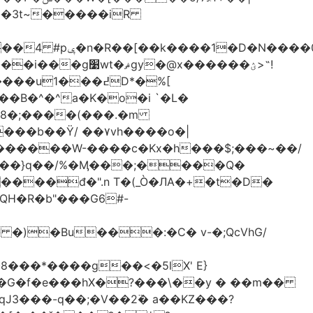
-��3t~�����iR
��0�Ë��r�-
�@x������ؽ>˶!
�B�^�^a�K�o�i `�L�
���b��Ϋ/ ��۷vh����o�|
������W-����c�Kx�h���$;���~��/
 �)�Bu���:�C� v-�;QcVhG/
���*����g��<�5lX' E}
P�G�f�e���hX�?���\��y � ��m��
���-q��;�V��2߳� a��KZ���?