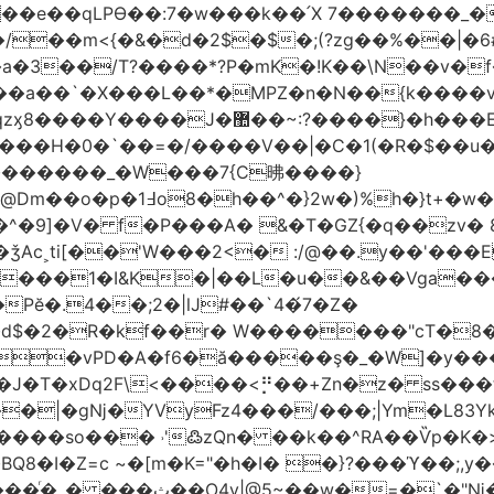
t��e��qLPϴ��:7�w���k��՛X 7�������_�
;(?zg��%��|�ڀ#6�?
��.N�_�E7�u�_ٺ�_ ����/��m<{�&�d�2$�$�
��/T?����*?P�mK�!K��\N��v�f�
`�X���L��*�MPZ�n�N��{k����v�d�/yڷ��=P
�w���2`O��2��l`��1X����]�k17�Ψ'�
ч���H�0�`��=�/����V��|�C�1(�R�$��u
�������_�W���7{C昲� ���}
�}2w�)%h�}t+�w��
ǯAc˲ti[��'W���2<� :/@��.y��'���E
�����1�I&K�|��L�u��&��Vga�
Pĕ�.4��;2�|lJ#��`4�́7�Z�
�d$�2�R�kf��r� W�������"ϲT�
��|�gǋ�YVyFz4���/���;|Ym�L83Y
'߷zQn� ��k��^RA��Ѷp�K�>@tf3��ع^J���=-Nv�{ɒ�d
�I�Z=c ~�[m�K="�h�I� �}?���ϓ��;,y�