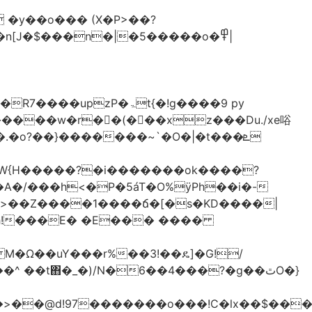
�y��o��� (X�P>��?
�n[J�$���n�|�5�����o�߾|
P�ۃt{�!g����9 py
�����w�r��ٌ(� ��xz���Du./xe唂
�o?��}�������~`�O�|�t���ܧ
W{H�����?�i�������ok����?
A�/���h<�P�5áT�O%ӱPh��i�-
��>��Z����1����ճ�[�s�KD����|
h!���E� �E��� ����
� M�Ω��uY���r%��3!��ዴ]�G!/
 ��t΋�_�)/N�6��4���?�g��ٿO�}
�@d!97�������o���!C�lx��$����