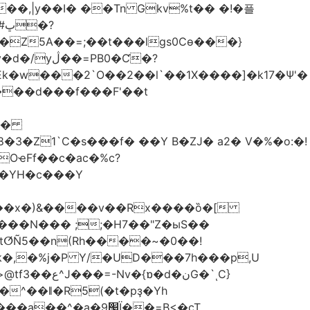
��,|y��Ι� ��Tn Gkv%t�� �!�플
Z5A��=;��t���lgs0Cѳ���}
B0�Ƈ�?
���d���f���F'��t
OҽFf��c�ac�%c?
��YH�c���Y
8��x�)&����v��Rx����ȍ�[
k�,�%j�P Y/�UD���7h���p,U
�نG�`ͺC}
�^��ǁ�R5(�t�pҙ�Υh