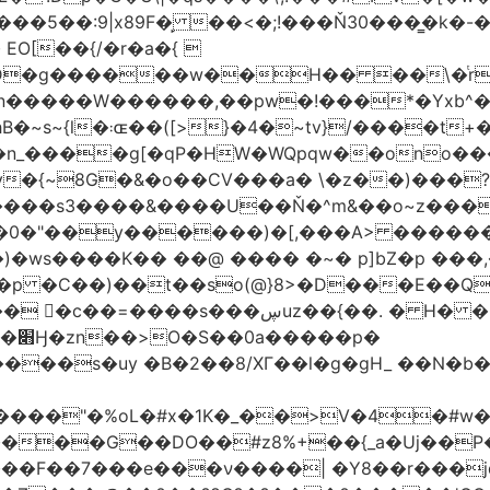
�5��:9|x89F�̙ ��<�;!���Ň30���͇�k�
�H�� ��\�ͭr��4 #pݷ�n�R��[��k����1�D�N��
W������,��pw�!���*�Yxb^���i���g׹wt�ޘgy
��u߄���1D*�%[
n_����g[�qP�HW�WQpqw��ono���
"�0����s3����&����U��Ň�^m&��o~z���
�0�"��y������)�[,���A> �����
ڛuz��{��. � H� �QH�R�b"���G6#-
�p�
���s�uy �B�2��8/XГ��l�g�gH_ ��N�b�
����"�%oL�#x�1K�_��>V�4�#w�8
����G��DO��#z8%+��{_a�Uj��
��7���e���ν����| �Y8��r���jqJ3