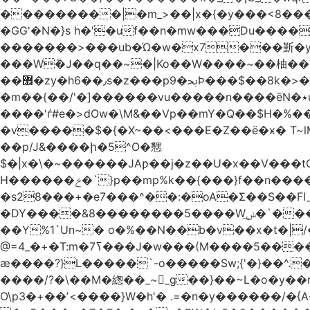
���������|�m_>��|x�{�y���<8����ew�nF{��˟���`�F�z
�GG'�N�}s h�'�uf��n�mw���Du����
�������>���ub�Ώ�w�x7���斳�y��
���Wٝ�J��q��~�|Ko��W����~��柚��
��޾�zy�h6��٫s�z���p9�ﲝϷ���$��8k�>�O���I�y�/O~���Eo>GË3�عr�Ͼ6wVg�/߭n�Ͻ�4Jw�o�&�o��i
�m��{��/'�]������vu�����n����ēN�٭u�����o'�����w�^�Q���2�;U>��ʧ�� ��W_/|
����'ѓ#e�>dOw�\M&��Vp��mY�Q��$H�%
�v�����$�{�X~��<���E�Z��ё�ӿ� T~lM�
��p/J&����ի�5^O�㦟
$�|x�\�~������JAƿ��j�z��U�x��V���
H������ݗ�`}p��mp%k��{���}f��n����G{߿�_lz��=}�N�9���N� P�+�xd_�~�>����֚���v/f������!t�}
�s28���+�e7���^��:�oA�Σ��S��FI
�DY����&8��������5����Wݭ͟�`����G�'ʭ����\N����.�W��w��ӫx>�~f�v&}����e��a`& y������8��`Gʾ;퇏
��Y%1`Un~� o�%��N��b�v��x�t�|/
ӕ����?}L�����`-o�����Sw;{'�}��^.
����/?�\��M�緫��_~_g��}��~L�o�y�
O\p3�+��ʼ<����}W�h'� .=�n�y������/�{A��֏���