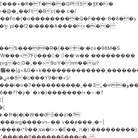
Z���+�R�T���GP{5�ǯK��
����Fo�{�o���������Q�F���-B�8��y
R�ᡎ pl��!2�i����A����<���
�W���
< 7Ϝo���� ��'w�� ���������
��??�y�`�x�}�������i+�~:�?
|
/֧
�?
�wg����vn~�� v��ɇ���_�~|
�����i^9��;sw�l>>�E��_ﾝ\�\.���������}