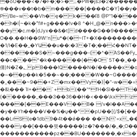
�oO���<
�7�F�;�>�߸�PW�js3�2�����
֎���v��t�b�m�����[����C�Y]��y��
P/Be~w:��Vh�ҿ� k���ſ8 @P"1�ͥ��
�h�I|~�k�ˮf#+g����!v�8 ^�H_@�n���
��y�c.m�|dJyx��&�t]d����G��9����
O��.��H��9W:'n|u*�(�~IT+�X������
�1/I�E��_�YԱ��u��:�3�T�;��Հ��NT�T��
������S�~���g���-{�^�ΆS��Fy_;
��c���^�k������{��O`5T��_��
倩)N�Z�؂pB���!Q����N�/�����x�o�^qwI���ݘ膉��O{V;,  ���?
�~��p��k�5��~��;����W��~G����
�_���~9��+Z �mx��Vy�}|�"-w��=
�&\��� ΊI+��`+b(��"^fH�Sl��
{������_���3��36��H�<���\kxz
֫����[��E���V��B� /v�l��Α��\
�y��Yh����V��%�џ��^�pU��[{/$�[��
��LrS{e�1db9�4t��ǿ��� ��Nʼ=x_
���y��[����믯�����)z�?���/�_�;O�
�����������pz��BU�������,�xs�T