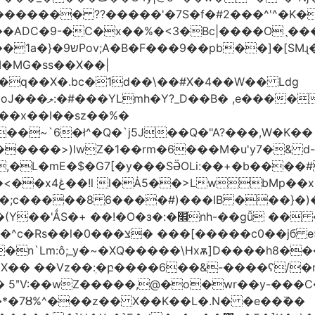
������� ??�����'�7S�f�#2���^'^�K�
�ADC�9-�C�x��%�<3�Bc|����Oˎ���
[SMɻ���1v-M�v�Gp>!�n�U���Vk���
�MG�ss��X��|
��~`6�ł^�Q�`j5J��Q�"A?���,W�K��
1�����>)lwZ�1��rm�6���M�u'y7�& d
�,�L�mE�$�G7[�y���SӚOLi:��+�b���
/m�M�b�| YM�}
8�;c�����8 ַ6����#)���IB ���}�)
׮nh-��gǚ �� ��TBtZv{�Pg\
n`Lm:ô;_y�~�XQ�����\Hxѫ]D����h8����
MX�� ��Vz��ٖ:�բ����6��&-����ʕ/
��*�7Ȣ%^���z�� X��K��L�.N� �e��߫��