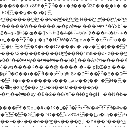
�5��:9|x89F�̙ ��<�;!���Ň30���͇�k�
�H�� ��\�ͭr��4 #pݷ�n�R��[��k����1�D�N��
W������,��pw�!���*�Yxb^���i���g׹wt�ޘgy
��u߄���1D*�%[
n_����g[�qP�HW�WQpqw��ono���
"�0����s3����&����U��Ň�^m&��o~z���
�0�"��y������)�[,���A> �����
ڛuz��{��. � H� �QH�R�b"���G6#-
�p�
���s�uy �B�2��8/XГ��l�g�gH_ ��N�b�
����"�%oL�#x�1K�_��>V�4�#w�8
����G��DO��#z8%+��{_a�Uj��
��7���e���ν����| �Y8��r���jqJ3