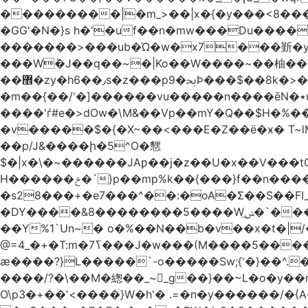
���������|�m_>��|x�{�y���<8����ew�nF{��˟���`�F�z
�GG'�N�}s h�'�uf��n�mw���Du����
�������>���ub�Ώ�w�x7���斳�y��
���Wٝ�J��q��~�|Ko��W����~��柚��
��޾�zy�h6��٫s�z���p9�ﲝϷ���$��8k�>�O���I�y�/O~���Eo>GË3�عr�Ͼ6wVg�/߭n�Ͻ�4Jw�o�&�o��i
�m��{��/'�]������vu�����n����ēN�٭u�����o'�����w�^�Q���2�;U>��ʧ�� ��W_/|
����'ѓ#e�>dOw�\M&��Vp��mY�Q��$H�%
�v�����$�{�X~��<���E�Z��ё�ӿ� T~lM�
��p/J&����ի�5^O�㦟
$�|x�\�~������JAƿ��j�z��U�x��V���
H������ݗ�`}p��mp%k��{���}f��n����G{߿�_lz��=}�N�9���N� P�+�xd_�~�>����֚���v/f������!t�}
�s28���+�e7���^��:�oA�Σ��S��FI
�DY����&8��������5����Wݭ͟�`����G�'ʭ����\N����.�W��w��ӫx>�~f�v&}����e��a`& y������8��`Gʾ;퇏
��Y%1`Un~� o�%��N��b�v��x�t�|/
ӕ����?}L�����`-o�����Sw;{'�}��^.
����/?�\��M�緫��_~_g��}��~L�o�y�
O\p3�+��ʼ<����}W�h'� .=�n�y������/�{A��֏���