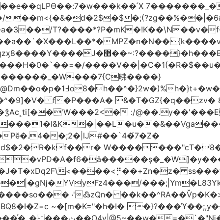
t��e��qLPϴ��:7�w���k��՛X 7�������_�
;(?zg��%��|�ڀ#6�?
��.N�_�E7�u�_ٺ�_ ����/��m<{�&�d�2$�$�
��/T?����*?P�mK�!K��\N��v�f�
`�X���L��*�MPZ�n�N��{k����v�d�/yڷ��=P
�w���2`O��2��l`��1X����]�k17�Ψ'�
ч���H�0�`��=�/����V��|�C�1(�R�$��u
�������_�W���7{C昲� ���}
�}2w�)%h�}t+�w��
ǯAc˲ti[��'W���2<� :/@��.y��'���E
�����1�I&K�|��L�u��&��Vga�
Pĕ�.4��;2�|lJ#��`4�́7�Z�
�d$�2�R�kf��r� W�������"ϲT�
��|�gǋ�YVyFz4���/���;|Ym�L83Y
'߷zQn� ��k��^RA��Ѷp�K�>@tf3��ع^J���=-Nv�{ɒ�d
�I�Z=c ~�[m�K="�h�I� �}?���ϓ��;,y�