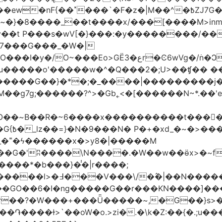
�|M��^�߿ZJ7G��gswwk������j�� ����d2�]z?|���I?-
~�}�8����_��t����x/���[����M>inm}]
t P���s�wV[�}���:�y��������/��}
7���G���_�W�|
������G��}�*�;�_����|���������j
�g7g;������?^>�Gb˿<�[������N~*.��'e�
tO��~Β��R�~6����x����������t����
_�˭�ϟ������x�>y8�|�����M
����*�b���}�̾�|r����;
@=4_�+�T:m�7ߖ���J�w���(M����5��������l>�߃�
��V���\/�߮�|��N����
��GO��6�I�ng�����G��r���KN����]��
�r��?�W���+���Ǖ�����~,�G��}s>�
�ɫ>`��oW�o.>zi�.�\k�Z:��{�.;u�����N<ݿ�����