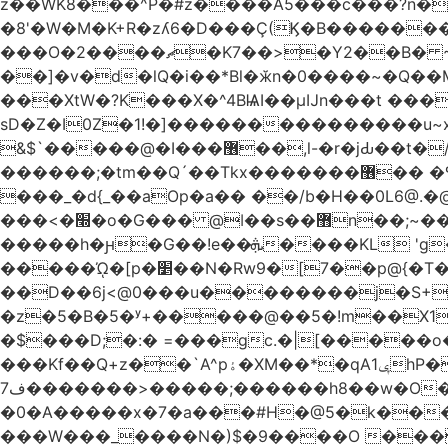
z��WK8���^P�#z����A5���c���?n�
�8'�W�M�K+R�zʎ6�D���Ç(Ϗ�B�������
���O�2����ޗ�K7��>�Y2��B� ~$�ӵ�ã��m�dQp^�T�[� k�*h� �q�R�� +��4.�Rm�!�@�ߝ��������ҲM �e
̎��]�v�d�lQ�i��*Bl�ӂn�0����~�Q�
���XtW�?K���X�^4BѨI��μĲn���t ���
sD�Z�I0Z�1!�]���������������u~x~�_
&$`�����@�Ӏ���޶��,l-�r�jԂ��t�/�� $7p;�Ӳ�g�T��?��PP��4&�i��W!�~q~q�>��4��"�o�!á����2V��#��
������;�tm��Q´��Tkx�������޶�� �º��͖���d�r���+:�^_����x�b�sgn|�ktW�>�S�����z��W;�!rD���_��t���t
���_�d{_��aOp�a�� ��/b�H��0L6@
���<�׭�o�G��� @ǀ��s��޻n��;~��3R�˿�^r���iV��I $������#�Lы�����d�����E} �����/
�����h�ԩ�G��!e��ܞ����KL 'g���W��w����Yv�
�����ᾨ�[p�׵��N�Rw9�[7��p@{�T��o�P"�t�U<y�쫘Q��PDp���� ��B��9x�����_h!� 1}]����,��!
��D��6j<@0���u��������j�S+��ڎ�|��kM;������`�
�z�5�B�5�ʸ+�����@��5�!m��X1��ߋ%���l|-o�<ė;���[�(�a�_�߿�Nn���t���o��\�`�,;E
�$���D;�:� =���gc.�|[�����
���Kf��Q+z��`A^pۀ�XM��*�qAݷ1hP��G�����YU�Xa��]��^ �D�.埗�B��%��?}
ف7�������>�����;������h8��w�O����էW������������{�g����y� |
�0�A�����x�7�a���#H�@5�k����
���W���_����N�)$�9����O ���