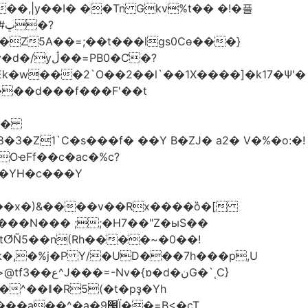
��,|y��Ι� ��Tn Gkv%t�� �!�플
Z5A��=;��t���lgs0Cѳ���}
B0�Ƈ�?
���d���f���F'��t
OҽFf��c�ac�%c?
��YH�c���Y
8��x�)&����v��Rx����ȍ�[
k�,�%j�P Y/�UD���7h���p,U
�نG�`ͺC}
�^��ǁ�R5(�t�pҙ�Υh