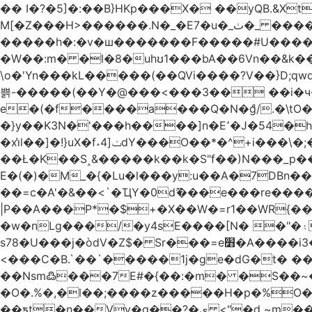
�� I�?�5]�:��B}HKp���X� ��yQB.&X
M[�Z���H>����
�����h�:�v�ш�������F�����#U����a�3
�W��:m� �l�8�uhʊ1���bA��6Vn��&k���a��
\o�'Yn���kL�����(��QVi����?V��}D;qwqzӽ8����Y����J�޺��~:?����}�h���Ek
쁡-�����(��Y�@���<���3�� ��i�
e�(�f����a���Q�N�ްg/.�\tO
�}y��K3N�'���h����]n�E՚�J�54�h@Dm��o�p�1߃o8�h��^
�xi̔l��]�!}uX�f˔4]ݖdY���O��*�^+i���\�;�^�9]�V� f�P���A� &�T�GZ{�q��zv� 8�3�Z1`C�s���f� ��Y B�ZJ� a2� V�%�o:�!
��Ł�K��S˰&�����k��k�S"f��)N���_p��
E�(�)�M_�{�Lu�l���y:u��A�7DBn
��=ϲ�A'�&��<`�ҴY�0dޫ���e���re����
|P��A���P*�$+�X��W�=r1��WR{�
�w�nLg���/�y4sE����[N� �"�۽�vPD�A�f6�ă�����ş�_�W]�y�����N��� ;;�H7��"Z�ыS��
s78�U���j�òdV�Z$� Sr���=e׻�A����i3�J�T�xDq2F\<����<⡛��+Zn�z� ss���tⵚÑ5��n(Rh����~�0��!
<���C�B.`��`�����1j�ge�dG�t� �
��Nsm߷���7E#�{��:�m� �S��~����so��� ˒
�O�.%�,�l��;����z�����H�p�%O�BQ8
��ƽt�n��Vv�q��?�ې <"�d ~m����ͬ�_� ���ث��O4y|@5~��w�=�`�"ǋ���a��^�a�9՗Ϊ��=B<�cT