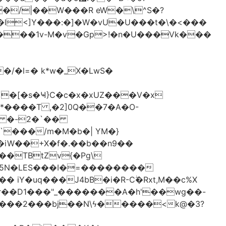
�/|��W���R eW�\^S�?
l<]Y���:�]�W�vU�U���t�\�<���
 �[�s�Ҹ}C�c�x�xUZ���V�x
-*����T ,�2]0Q��7�A�O-
�# �-2�`��
�iW��+X�f�.��b��n9��
 iY�uq���J4bB�i�R-Cۖ�Rxt,M��c%X
�r��D1���"_�������A�h'��wg��-