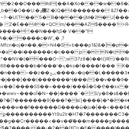
h�2��O���#d[��A�Xօ���w��8�
)~?-�U{T��5�B�!���(jM�2�J|�
�j� Z�E��4�+QCm/���AZ$����'>
o����� ��N���ԧS� V��"!
;� ����c�W'_� ,?
��a ��i������c�c���p�N�I;
����3�ڼx�8�ݿ���Y9�r�<]/
mx������SS��=����/���ǟ�G�Ҽ��xx�6
wwv~���oǏ�N~��}����`�S/y�8�s&��E
[?�������9|���?�ʪi]����}�*�i�я�
�����G����ӹ�ju�|��<���8�.�ߚ�j�j�W��d}��zl
��������Yt9u2Ir�H7�7� ������C3���
{���g��Cr�����<��v��͝���m����g���