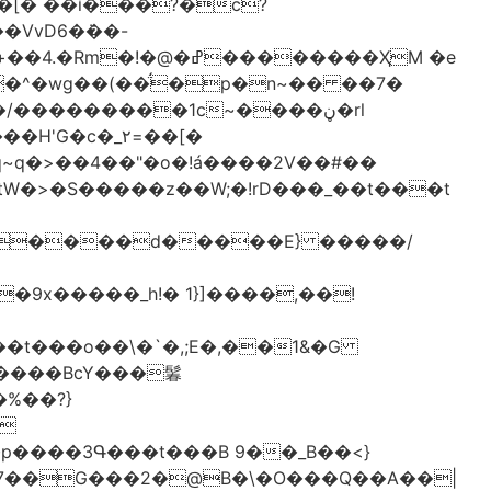
[� ��ǐ���?�ċ?
vD6�݁��-
�^�wg��(��̈́�p�n~�� ��7�
/���������1c~����ڼ�rl
�c�_٢=��[�
�����BcY���鬊
���3Գ���t���B 9��_B��<}
7��G���2�@B�\�O���Q��A��|