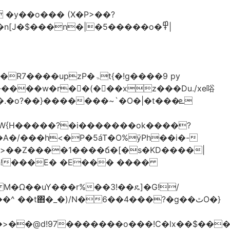
�y��o��� (X�P>��?
�n[J�$���n�|�5�����o�߾|
P�ۃt{�!g����9 py
�����w�r��ٌ(� ��xz���Du./xe唂
�o?��}�������~`�O�|�t���ܧ
W{H�����?�i�������ok����?
A�/���h<�P�5áT�O%ӱPh��i�-
��>��Z����1����ճ�[�s�KD����|
h!���E� �E��� ����
� M�Ω��uY���r%��3!��ዴ]�G!/
 ��t΋�_�)/N�6��4���?�g��ٿO�}
�@d!97�������o���!C�lx��$����