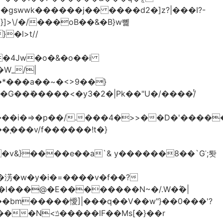
>\/�/���oB��&�B}w뼱
�l>t//
�*���a��~�<>9��}
G��ܺ�����<�y3�2�|Pk��"U�/����/ͭ
��i�=>�p��/.���4�>>��D�'�����
�淓�w�y�i�=����v�f��?
�l���@�E��������N~�/.W�߮�|
�bm�����懓]|���q��V��w"}��0���'?
lF��Ms[�}��r