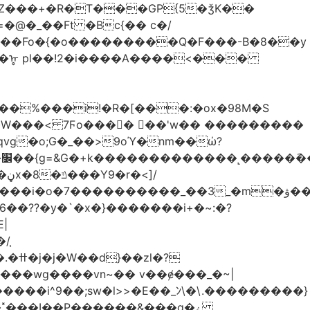
Z���+�R�T���GP{5�ǯK��
����Fo�{�o���������Q�F���-B�8��y
R�ᡎ pl��!2�i����A����<���
�W���
< 7Ϝo���� ��'w�� ���������
��??�y�`�x�}�������i+�~:�?
|
/֧
�?
�wg����vn~�� v��ɇ���_�~|
�����i^9��;sw�l>>�E��_ﾝ\�\.���������}