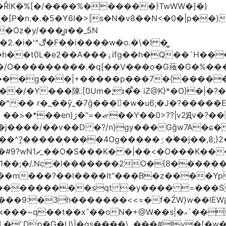
�ȒlK�%[�/����%������}TwWW�]�}
�o.�\�! �͇
��O�����*_�W�߳��Ӌ��S�kg����ϝ$��N����{�?
NO��/O���������.�q[��V���o�G薞�G�%
/���g���|+
�����p���7�{�������
�Y���陳.[0Um�;ɪ�᩺� iZ@K}*�O}�|�?
��ܹ�Vj^]��\�����}�;
�j����/��v��D �?/n}gy���Gǧw7A�ɕ�
����ۯ��ۙ�j��,8;}2����J��h��j���p}k*�^�|
 ������ɶ��
�;�/.Nc̗�l�������2O�{8������
��l����It"���B�z����YpY l���'��˭�س
� ���������sqt �y���� =���
������<<=�f�ŹW}w��lEWק'�u�].Qs@�K�H&�v �����m}
|�qs����\,.���#Iv�[�w���P�ݭ���W�[�����o/7