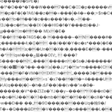
�o����9�5PE�}
1ˢ�O��*�T��W���7��C�㛯ٍ�p�����v 
��ַp�F�[�?A6/��z��=���|�4�+��;>$n�C
>�v��o���1�z��x���1�v�,~��-
3J��c�w/��)X-{��HIG�f�Y���ȸ)��J-
��ϣ���m��� M{x�E�
��74G5�L� �����~�N����#��R7����upz
������4;�{]� ��/��!�Y�o�s*���{�6
h�A�a;��Un��X�:�,����E��-���.
5���r��_�������n;�5s�J������
�)�԰�"l��-��a|��JJ^}� w^m����)C�
T����]�F�VM�{Xf h�_����3� �
y���ѳ��l=s`�x7����=4����U
A)q���j�]~�h�.ԃF��(��(v��"ʍ�B�-
�����;�V*��Z)Ze�ΎJ��y~���*K��n0
���o�J���I��mb�� �l���oX�*���^
�w��D�� ��_�9O���j�����Uq�翰9�/
�+�Q���ѿD�V��ܿ���o�����L��>�