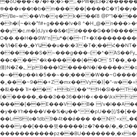
�oO���<
�7�F�;�>�߸�PW�js3�2�����
֎���v��t�b�m�����[����C�Y]��y��
P/Be~w:��Vh�ҿ� k���ſ8 @P"1�ͥ��
�h�I|~�k�ˮf#+g����!v�8 ^�H_@�n���
��y�c.m�|dJyx��&�t]d����G��9����
O��.��H��9W:'n|u*�(�~IT+�X������
�1/I�E��_�YԱ��u��:�3�T�;��Հ��NT�T��
������S�~���g���-{�^�ΆS��Fy_;
��c���^�k������{��O`5T��_��
倩)N�Z�؂pB���!Q����N�/�����x�o�^qwI���ݘ膉��O{V;,  ���?
�~��p��k�5��~��;����W��~G����
�_���~9��+Z �mx��Vy�}|�"-w��=
�&\��� ΊI+��`+b(��"^fH�Sl��
{������_���3��36��H�<���\kxz
֫����[��E���V��B� /v�l��Α��\
�y��Yh����V��%�џ��^�pU��[{/$�[��
��LrS{e�1db9�4t��ǿ��� ��Nʼ=x_
���y��[����믯�����)z�?���/�_�;O�
�����������pz��BU�������,�xs�T