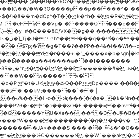
�Z��� @��0��?8C?�?���0�����'GG�
��Ƙ\��/�W�ßO����p��p�����^�"���V
�MT �eHy��Vp� �����Q���c��
.}~ �y=#�Q���&C/VX��g�� ���� �
\�]_Tj�J� h^��H���q���o�!����H'G
.�@��Ӹ����s��4����a� ��f�������
� |
�,��1&�G
ο���P26�-��c���&O�F ����=��nv
�����JA<����S ��� ��`&�^�O��p�
^����½C������N.��W`���ak�.x 