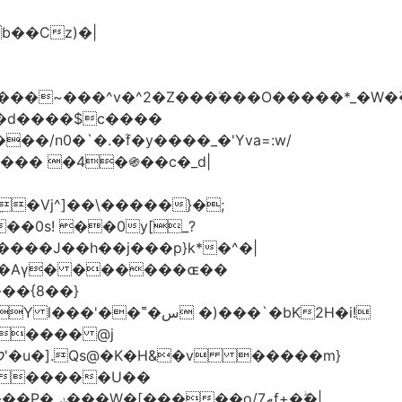
���d����$c����
/n0�`�.�֜f�y����_�'Yva=:w/
���� �4�֍��c�_d|
��0s! ��0y[_?
��{8��}
 �)���`�bK2H�i!
S���� @j
ޠf+�ۖ�|