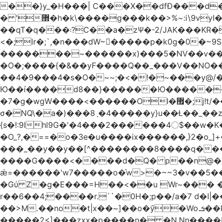
��}y_�H���| C���X��dfÐ���d
� '޽�h�k\����g���k��>%~:i\9vyI��[P�n.�.�5�Y6I�>|s�N�v8��N<�0�|p��)b��Cz)�|
��qT�q���܃?C��a�zΨ�-2/JAK���KR��Oz�y/���̳a��_5N
<�;lr�;`,�n���dW~�ٍ����p�k0g�0�~9S�2.�i�'^ڰ�F��i����w
�������~������x)���5�NV��v��h��t0L�e2��A���ۏifg��h�Q��`H�����~���^v�^2�Z���ۧ�
�O�;����{�&��yF����Q��_���V ��
��4�9���4�s�O�~~;�<�!�~���y@
Ю��í����d8��}������Ю�������/
�7�g�wgW����<������OI�޿�;j!t/��^�� r�_��ӯ_�7ǧ����ٕw�u6;�J�?�����E
σ�NQ\�a�)���8ˎ�4�����y}u��Ƚ��_��z ��>�*��en)ڒ�"=�ᯠ��Y��0>??|v2Ԭv�?
{s�!:9Ihl9G�'�4���2������4〇$��w�K
�O_?,�==�o�3e�u����ix������,}2�o_]+��^?̮���������4Og�
���_��y��y��[^��������8����q���#9?wN1ޗ_��O�S���K� �|��<�O���K���Aγ�
����G����<����d�Q� p��n@�1�
ǽ=������'w7�����o�͛w>�~~3�v��5���m���?
�Gύ Z�g�E���=H��<��u Wr~��
r��6��4;����r.``�0H�;p��/a�7 d�I|����9:�3h�
��>M.��no�t|x��~]��o�ӳ�Wo.ܭ��k���~q��t��x¯��oN�+@W��s|�ޅ`�������U��
�����2<]���zxx�p����n� �N.Nn����L�'.Dp�G�U\