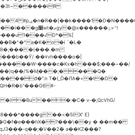
-��3t~�����iR
��0�Ë��r�-
�@x������ؽ>˶!
�B�^�^a�K�o�i `�L�
���b��Ϋ/ ��۷vh����o�|
������W-����c�Kx�h���$;���~��/
 �)�Bu���:�C� v-�;QcVhG/
���*����g��<�5lX' E}
P�G�f�e���hX�?���\��y � ��m��
���-q��;�V��2߳� a��KZ���?