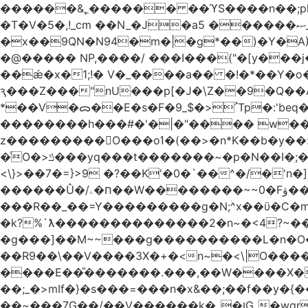
������&˿������ ��ϓS����n��;p
�T�V�5�,!_cm ��N_�J�a5 ������ޞ_b��O��U:�޳ܯZ:�)Q�4������� &Zf��=�@�_��Ft �Bc{�� c�/
�x��9QN�N94�m�|�g*��)�Y�A
�@����� NP,����/ ���I���("�[y��
��ǽ�x�1;!� V�_����a�� �!�*��Y�
ԇ���Z���"nU���p[�J�\Z��9�Q��A�
*��V�ᯅ��E�s�F�ﹸ<�$_9Tp�:'beq�Mfcn�oj�n��,�>N4�S+b���p1&}&�|�p���%���i!�R�[���:�ox�98M�S
��������h���#�'�|�"���� w�
z���������O���oߗ�(��>�n*K��b�y��:^��NV�{����O~';w37z8�}��t(}R/��Rqvg�o;G�_��>9oΎ�nm��ώ?
�ͮO�>ݿ���yq���t�������~�p�N��I�;�68������b�f���'�ܟ�ks�f����f���`K�׼��{g=&G�+k�������������˻�����݇�������re6�o�^�~��=
<\}>��7�=}>9 �?��K'�0�`��^�/�'n�]�n���~��z��ރ����;ۻݼ�q��L�
������Û�/ח�ۦ��W��������~~0�Fۋ���j���[���{�������Ҷ���/[��v��ެ�9����i�o�7����������_��3_�m�ۋ����
���R��_��=Y���������g�N;ۛ^x��ϋ�C�
�k?%`ƛ��������������2�n~�<4?~���
�g���]��M~~���g����������L�n�O�?�
��R9��\��V����3X�+�<n~�<\|O�������w��f�
����E��̎�������.���,��W����X�ϼ��
��;_�>mIf�} �s���=���n�x&��;��f��y�
��~���7G��/��V������k�_�ןG_�wqr$�7����ɻ��-�2��(KO>�F�����!���˟���I��P������&���q�ۼ