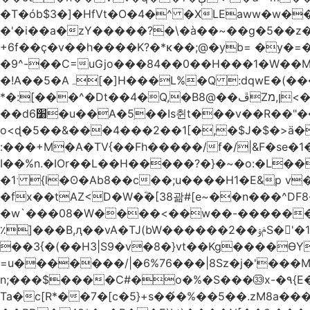
�T�ób$3�]�HfVt�O�4�^ �XLEaww�w�
�'�i��a�zY�����?�\�à��~��g�5��z�
+6f��ç�v��h����K?�*κ��;@�y
b= �y�=��1a�}�ש9Pov;A�B�F���9��pb��]�
�9^-��C=uGjo���84��0��H���1�W��M
�!A��5�Aہ[�]H���L%�Q :dqwE�(���q��X�.bc�1d��\��#X�4��W�� Ldg
*�:[���^�Dt��4�Q,�B8@��ڦZן,מ<�oJ���ލ:�#���YLmh�Y?_D��B� ,e�����/�l=� k*w�_X�LwS�
��d6׸�u��A�5ׅ��Is췬t���v��R��"���x��I��sz��%�
o<ɖ�5��&���4���2��1[�,�$J�$�>ä�
:���+M�A�TV{��Fh�����/f�/|&F�
se�
I��%n.�IOr��L��H�����?�}�~�o:�L�
�1ˑ {l�ʘ�Ab8��c��;u����H1�E&p v�<��xڠ4��!l l�Ȧ5��>LwbMp��x`���
�fx��tAZ<D�W�ؓ�[38괆#[e~��n�
��^DF
�w`���08�W����<��w��-������(Y��'ǺS�+ ��!�O�з�:�
٪]���B,ԯ��vA�TJ(bW������ݥۉ��2S�'�1�^c�Rs��l�0���צ� ���[�����c0��jб e5N�LES���I�=��������
��3{�(��H3|S9�v�8�}vt��Kg����ӨY�
=u�������/|�6%76���|8Sz�j�'���
n;���$����C#�o�%�S���㉝x-�٩{E� 5ʺV:��wZ�����,@�o�wr��y-���C���2���bj��N\ϟ�����<k@�3?
Ta�c[R*��7�[c�5}+s��́�%��5��.zM8a�