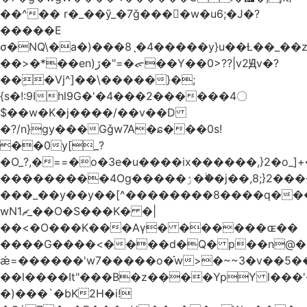
��^�� r�_��ӯ_�7ǧ����ٕw�u6;�J�?
�����E
σ�NQ\�a�)���8ˎ�4�����y}u��Ƚ��_��
��>�*��en)ڒ�"=�ᯠ��Y��0>??|v2Ԭv�?
��ܹ�Vj^]��\�����}�;
{s�!:9Ihl9G�'�4���2������4〇
$��w�K�j����/��v��D
�?/n}gy���Gǧw7A�ɕ���0s!
��0y[_?
�O_?,�==�o�3e�u����ix������,}2�o_]+�
���������4Og�����ۯ��ۙ�j��,8;}2����J��h��j���p}k*�^�|
���_��y��y��[^��������8����q���
wN1ޗ_��O�S���K� �|
��<�O���K���Aγ� ������ɶ��
����G����<����d�Q� p��n@�1�
ǽ=������'w7�����o�͛w>�~~3�v��5
��l����It"���B�z����YpY l���'�
�)���`�bK2H�i!