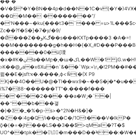
�� �
�V�$ˣ�Y�BN��4p�d��N�1C�v{�Y�)4VӾ
��ם�M�� ��������"/
�'N���~�ku{���t3�`��� =u>1L���$c
Zc��?f�S�]�7�y/�9/
�Ǿ���Z��وKڰ��s���KXTp����3 �A�=!
��M��������g�h��H�{�X_#D���P��
�������0�ύ[瑮
�x�#K�ڹIa��Mբ�,�ա�کL��W�1 jG.w�H\^8Z��n�]KUL{�z>7[n@A���<�M;_t�PwM;Ӝ��R�&����ki�j�����n0� u{�;j������Q��,�E2�t�Ӊ�/<�Qm�fo�/
≫K��@ږa�x6Xu�n`&��`Wթ:+\rᵧ�!2PM��#���=�>��ZTبrP�
뮒��E�jsftҡ�.����,ϕ<ޯw(�{X P9
Kj��4O��U�@�TI��wx9�~��S�j�*�u���[Eu��a)\��ݏ��X�&��~
i%7�88-������TT"�.����f���
�'���2��� ��a�Wݬ�`�|
��˶��b���갷
�)�3�_�%�p-s>�^2N�H&�]�
�Ȥ��:4g�Q/i��q֥�C�/1Ot���V�lkP�
ǭ�(�=�jh���LS��3��$>qMaI�?T�$
UO^��tpk�I�\�m���D��Ϟ��:�W���א��BwJ�].�B