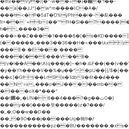
�mx��Vy�}|�"-w��=�)�԰�"l��-
��a|��JJ^}� w^m����)C�A�/
���h<�P�5áT�O%ӱPh��i�-�&\���
ΊI+��`+b(��"^fH�Sl��T����]
h�_����3�
���>��Z����1����ճ�[�s�KD����|
{������_���3��36��H�<���\kxz
���E� �E��� ����
֫����[��E���V��B�
/v�l��Α��\A)q���j�]~�h�.ԃF��(��(v��
�y��Yh����V��%�џ��^�pU��[{/$�[��
��ዴ]�G!/��LrS{e�1db9�4t��ǿ���
��Nʼ=x_���o�J���I��mb��
�l���oX�*���^
��t΋�_�)/N�6��4���?�g��ٿO�}
���y��[����믯�����)z�?���/
�_�;O��w��D��
��_�9O���j�����Uq�翰9�/
�����������pz��BU�������,�xs�T