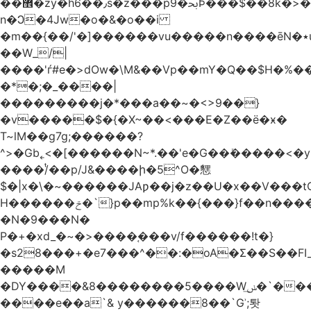
��޾�zy�h6��٫s�z���p9�ﲝϷ���$��8k�>�O���I�y�/O~���Eo>GË3�عr�Ͼ6wVg�/߭
n�Ͻ�4Jw�o�&�o��i
�m��{��/'�]������vu�����n����ēN�٭u�����o'�����w�^�Q���2�;U>��ʧ��
��W_/|
����'ѓ#e�>dOw�\M&��Vp��mY�Q��$H�%
�*�;�_����|
���������j�*���a��~�<>9��}
�v�����$�{�X~��<���E�Z��ё�ӿ�
T~lM��g7g;������?
^>�Gb˿<�[������N~*.��'e�G��ܺ�����<�y3
����/ͭ��p/J&����ի�5^O�㦟
$�|x�\�~������JAƿ��j�z��U�x��V���
H������ݗ�`}p��mp%k��{���}f��n����G{߿�_lz��=}
�N�9���N�
P�+�xd_�~�>����֚���v/f������!t�}
�s28���+�e7���^��:�oA�Σ��S��FI_
�����M
�DY����&8��������5����Wݭ͟�`����G�'ʭ����\N����.�W��w��ӫx>�~f�v&}
����e��a`& y������8��`Gʾ;퇏