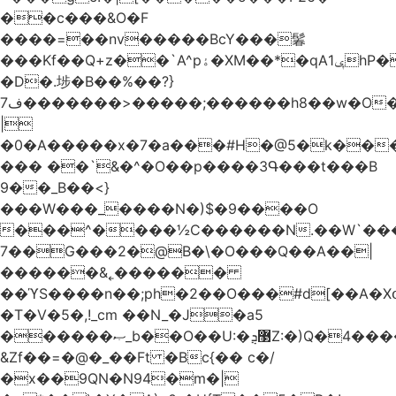
��c���&O�F
����=��nv�����BcY���鬊
���Kf��Q+z��`A^pۀ�XM��*�qAݷ1hP��G�����YU�Xa��]��^
�D�.埗�B��%��?}
ف7�������>�����;������h8��w�O����էW������������{�g����y�
|
�0�A�����x�7�a���#H�@5�k��
��� ��`&�^�O��p����3Գ���t���B
9��_B��<}
���W���_����N�)$�9����O
���^����½C������N.��W`���
7��G���2�@B�\�O���Q��A��|
������&˿������
��ϓS����n��;ph�2��O���#d[��A�
�T�V�5�,!_cm ��N_�J�a5
������ޞ_b��O��U:�޳ܯZ:�)Q�4�������
&Zf��=�@�_��Ft �Bc{�� c�/
�x��9QN�N94�m�|