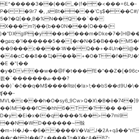
E^�����3��{��I_�(f� �<���=6L�-
P�l�9r7 �, ,s8t����'Cş$���C#/
5�?�Q[��,B�%N��Q��`��
X��� m?j��{b��0N���{O���{
)�"DXgIPj�y��s����m�Dke�7�{H@��
�gɕq:�'l������5��[�r�N�$�B���{M5
��9���c����:W��Q��+�4Un�i@�.
�4�cC��8��Ҵ���ٗ�+�0�T�f�PJ�
�E �"(��
�y�Dv��w��@F�t���fE�"��Z�[�96c�
쯼�`���� ���ܩ֊���?
��)`�ĉ��q�M$����Rϖ{�
!a>!;��bS��d9U�\�
ʧ��-
MVL�c���h�O�sy6_9Cw>Q�X\�B�ē�74�]
��)M���fC�hh6�T �?�� ��
D�y:�Ei�x�l�q����%��>�7mi9
��N�WD������~榦
�m~H�J�~�6�����V�Va J�2A+qȃ��"nT
��c�hH��lZ=����Tq�X�cA�8Z-