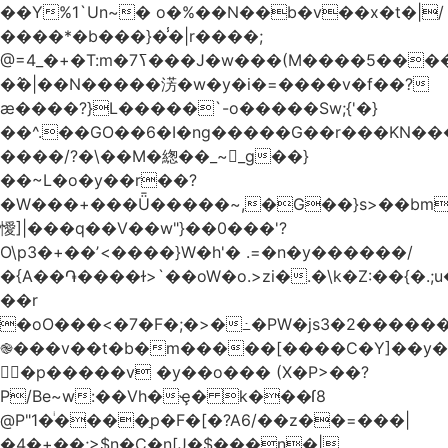
��Y%1`Un~� o�%��N��b�v��x�t�|/
����*�b���}�̾�|r����;
�߮�|��N�����淓�w�y�i�=����v�f��?
ӕ����?}L�����`-o�����Sw;{'�}
��^.��GO��6�I�ng�����G��r���KN��
����/?�\��M�緫��_~_g��}
��~L�o�y��r��?
�W���+���Ǖ�����~,�G��}s>��bm
懓]|���q��V��w"}��0���'?
O\p3�+��ʼ<����}W�h'� .=�n�y������/
�{A��֏����ɫ>`��oW�o.>zi�.�\k�Z:��{�.;u�����N
��r
�oO���<
�7�F�;�>�߸�PW�js3�2�����
֎���v��t�b�m�����[����C�Y]��y�
㛯ٍ�p�����v �y��o��� (X�P>��?
P/Be~w:��Vh�ҿ� k���ſ8
@P"1�ͥ����ַp�F�[�?A6/��z��=���|
�4�+��;>$n�C�n[J�$���n�|