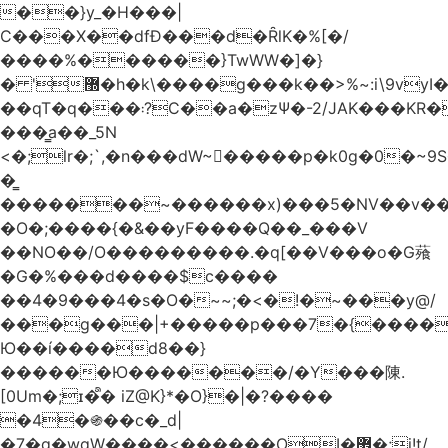
��}y_�H���|
C���X��dfÐ���d�ȒlK�%[�/
����%������}TwWW�]�}
� '޽�h�k\����g���k��>%~:i\9vyI��[P�n.�.�5�Y6I�>|s�N�v8��N<�0�|p��)b��Cz)�|
��qT�q���܃?C��a�zΨ�-2/JAK���KR��Oz�y/
���̳a��_5N
<�;lr�;`,�n���dW~�ٍ����p�k0g�0�~9S�2.�i�'^ڰ�F��i��
�͇
�������~������x)���5�NV��v��h��t0L�e2��A���ۏifg��h�Q��`H�����~���^v�^2�Z���ۧ�
�O�;����{�&��yF����Q��_���V
��NO��/O���������.�q[��V���o�G薞
�G�%���d����$c����
��4�9���4�s�O�~~;�<�!�~���y@/
���g���|+
�����p���7�{������
Ю��í����d8��}
������Ю�������/�Y���陳.
[0Um�;ɪ�᩺� iZ@K}*�O}�|�?����
�4�֍��c�_d|
�7�g�wgW����<������OI�޿�;j!t/