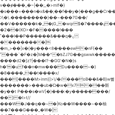
v��ɇ���_�~|��;_�>mIf�}
�s���=���n�x&��;��f��y�{���g��Cr��
ﾝ\�\.���������}��~���7G��/
��V������k�_�ןG_�wqr$�7����ɻ��-
�2��(KO>�F�����!���
˟���I��P������&���q�ۼ
���������|
�m_>��|x�{�y���<8����ew�nF{��
˟���`�F�z�|M��^�߿ZJ7G��gswwk������j��
����d2�]z?|���I?-�GG'�N�}s
h�'�uf��n�mw���Du����~�}
�8����_��t����x/
���[����M>inm}]>\/�/���oB��&�B}w뼱
�������>���ub�Ώ�w�x7���斳
�y��t P���s�wV[�}���:�y��������/
��}�l>t//
���Wٝ�J��q��~�|Ko��W����~��柚
��7���G���_�W�|