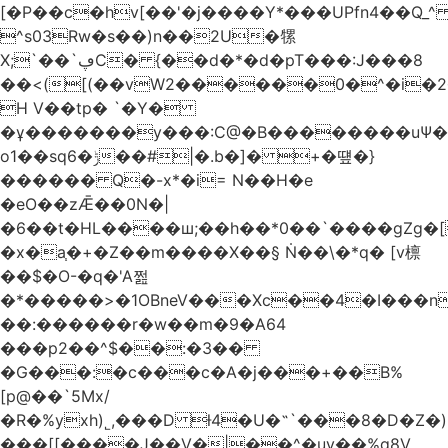
[�P��c�hv[��'�j����Y*���UPfn4��Q_
^s03Rw�s��)n��2U�㹎
X;`��`ڥC� {��d�*�d�pT���:J���8
��<([(��vW2������0�^�i
H V��tp� `�Y�
�ұ�������y���:C@�B��������uѰ��
o1��sq6�ݱ��#|�.b�]� +�떞�}
������ Q�-x*�i= N��H�e
�eO��zǢ��0N�|
�6��t�HL����ш;��h��
*0��`����gZg�[
�x�a֧�+�Z��m����X��§ Ṅ��\�*q� [v檩
��$�O-�q�'A쩚
�*�����>�1OBneV���Xc��4�I���n
��:������r�w��m�9�A64
���p2��^$��:�3��
�G���:�c���c�A�j���+��B%
[p@��`5Mx/
�R�%yxh)˾,���D ƚ4�U�˵`���8�D�Z
���[[����J��V�|��^�uy��%g8V