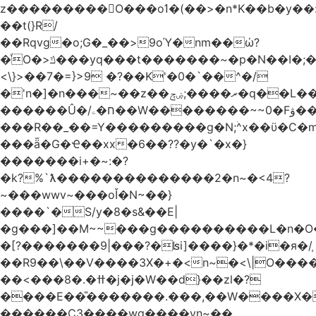
z���������O���oߗ�(��>�n*K��b�y��:^��NV�{����O~';w37z8�}
��t(}R/
��Rqvg�o;G�_��>9oΎ�nm��ώ?
�ͮO�>ݿ���yq���t�������~�p�N��I�;�68������b�f���'�ܟ�ks�f����f���`K�׼��{g=&G�+k�������������˻�����݇�������re6�o�^�~��=
<\}>��7�=}>9 �?��K'�0�`��^�/
�'n�]�n���~��z��ރ����;ۻݼ�q��L�����3�ڼx�8�ݿ���Y9�r�<]/
������Û�/ח�ۦ��W��������~~0�Fۋ���j���[���{�������Ҷ���/[��v��ެ�9����i�o�7����������_��3_�m�ۋ����
���R��_��=Y���������g�N;ۛ^x��ϋ�C�
���ǟ�G�Ҽ��xx�6��??�y�`�x�}
�������i+�~:�?
�k?%`ƛ��������������2�n~�<4?
~���wwv~���oǏ�N~��}
����`�S/y�8�s&��E|
�g���]��M~~���g����������L�n�O
�[?�������9|���?�ʪi]����}�*�i�я�/֧
��R9��\��V����3X�+�<n~�<\|O���
��<���8�.�ߚ�j�j�W��d}��zl�?
����E��̎�������.���,��W����X�ϼ�
������C3����wg����vn~��