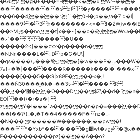
�Gύ Z�g�E���=H��<��u Wr~���
���������sqt �y���� =���
r��6��4;����r.``�0H�;p��/a�7 d�I|
����9:�3h�������<<=�f�ŹW}w��lEWק'�u�].Qs@�K�H&�v ����
��>M.��no�t|x��~]��o�ӳ�Wo.ܭ��k���~q��t��x¯��oN�+@W��s|
�ޅ`�������U��
�����2<]���zxx�p����n�
�N.Nn����L�'.Dp�G�U\|
�qs����\,.���#Iv�[�w���P�ݭ���W�[�����o/
ޠ7f+�ۖ�|�������R�����k���!� ���x
����[���5��:9|x89F�̙ ��<�;!
���Ň30���͇�k�-��3t~�����iR
�ͩ���'׷��O���D��$Z\��d�`�n�
EO[��{/�r�a�{ 
z�Y�I���`a�����n�p�=�����D�g������w�
��l��?\)_�,�T��͏4�����F�nz�_-
�N���n�����W������,��pw�!
���*�Yxb^���i���g׹wt�ޘgy�@x������ؽ>˶!
F����������pz]����A��o?