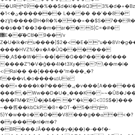
�URͅ*0Ӯ��%��$d�kI��Q33%�d�+�B
�1<�ݵ������� L�� �� ��'��8�
�zƔb����@H�R�%���=��$S�7��R�
��s��T��3��m�ar��ۥS|C=�#�
޶E��͞�CȢ�9��/v
Z�U�ik�ոu����]$2�<�E�"u��8Vr�g��EkW˽
����HVZ%{�x�A�ŮQ������
�,A$��W�=��|��G��P����f���
����Z"!�V�ĝ��4I�t3Xy��?\��m�i�
<(Ral�� ��[�����"m���_�?
f���vL�o����uݿUe
��+����k�P����ݷ�v���[A������v�.&��6������/
���f,� Ww��D�U�_���K� ~~�Ǔ8�J���
���FM�ߐǙ�j�&� �*'�k�𙑫<S$�}���
~��舊��kbCkP�8=�OT-�5�nԥn
5}Y�w��o��D��V8���g��ߛ�<�?
�y����nI�m�?
�BR���JĂ�����y�j��)�-��f�-