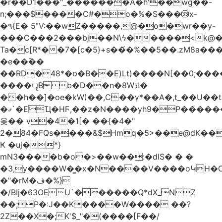
�r��D1���"_�������A�h'��wg��-
n;���$����C#�o�%�S���㉝x-
�٩{E� 5ʺV:��wZ�����,@�o�wr��y-
���C���2���bj��N\ϟ�����<k@�
Ta�c[R*��7�[c�5}+s��́�%��5��.zM8a
�e��߫��
��RD�48*�օ�B��E)Lt)����N[��0;��
����ॄB b�D��n�8Wڎ!�
��h��]�oe�kW)��,C��γ*��A�,t_��U��tב� _�C�Mh����ۥ�l5�Ğ#/
�ޤ`�EҴ�HϜ,��z�N����yh9�Р��҆����w`ۆ��]V�r
옺�� v�4�1[� ��{�4�"
2�84�FQs����&$Hmq�5>��e@dK����"
Ҝ �uj�*}
mN3����b�o�>��w��:�dlS� � �
�3,y����W�̳�x�N����V����oԿH�
�"�rM�ف�%}
�/BIj�63OEU`������Q*dX_NZ
��;P�:J��K����W���� ��?
2Z��X�;K'$_"�(����[F��/