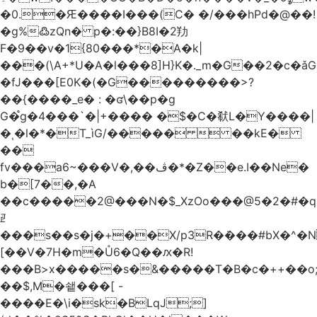
�0.�Ԙ����I���(C� �/���hPd�@��!
�g%߷zQn� p�:��}B8I�2劷
F�9��v�1{80���*�A�k|
���(\A+*U�A�l���8]H}K�._m�G��2�c
�fJ���[E0K�(�G���������>?
��{����_e� : �ʛ\��p�g
G�֩g�4���`�|+���� �$�C�㹷L�Y����|
�ͺ�l�*�T_ìG/�����  ��kE�
��
fv���a6~���V�,��ڤ�*�Z��e.I��Ne�
b�[7��,�A
�
�c�����2@���N�$_XzOo���@5�2�#�q�
ꏣ
���s��s�j�+��X/p3R�ܿ���#bX�^�N 
[��V�7H�m�Ů6�Q��ԕ�R!
���B>x�����s�&�����T�B�c�++��o;�ݸƬ^դ��J�a�I���7�f��F'���߭�ޒ���<���Z��
��$,M�쇝���[ -
����E�\i�sk�BLqJ;]