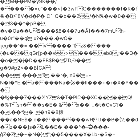
�M��PM�y9K��/
�����=c"���>]�3wPϚ�������f�R�!
쾩�B>:͒8V�d�P� C`-Q�b��2/�N%�w�0��
�3��*�pB�
�v�Oa��U$���&8�4�7u�Ã]���7mUh-
u�0r"��g!u?���.�wQ�
ʅcg��'�=,��V����"1z&� ���
{�u�� qGr[p��v>��� eb8,;��
�o� �j�D��EB$R�ZD,Ɖ��
g�9#p2<��B[CA
��`���?.��r
�,:n6�=-
N�l�*E,�a����Na�{&��lI���+�r�X�Y��_
�
�!K̪���7���%YZ&�T�PIԸ��XC����Q!
�%Tsh���s�E� &�x��I _�t�OvC?�
�.��*� �٦9�8榬
��a�NE$�ͺc��������wH��B�(2;��
�z���]s�L��E� ���^�-➲���֊
ĝZ�Z�~�N�}";��5����X�Lb-�5�+