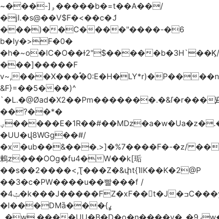
~���-]ۅ�����b�=t��A��/
�jI.�s@��V$F�<��c�ަJ
���)��C����"����-�6
b�Iy�>F�0�
�h�~o�lC�O��ɫ2"$�����b�3H`��Ϗ
���]�����F
v~,���Χ���֠�0:E�H�LY*r)�P����
&F}=��5���)^
`�L.�@Øad�X2��Pm�������.�&ľ�r���Ԭ
��?��*�
ؠ�����E�1R��#��Mǲ�a�w�Ua�z�.�SU�S��p���ǯ��yaa��Я�}
�UU�վ8WGg��#/
�x�ub��&���.>]�%7����F�-�z/ ��
鶫z���OOg�fu4�W��k[㻈
��s��2����<,Ʈ���Z�&փt{˥lK��K�2@P
��3�c�PW����u��빨���f /
�ݑ4�k���J�����FZ�xF��􊛣t�J�ߏC���yj�
�l���DMȁ���ߩ}
�۔w.����UU�B�D�o�n����v�_�9ߩw�����-!z0>' [�)Ս���g2�b�e)&tb�����":�c�\��%�������{����V��.�:��lbL"݊"3���h�Ĥ��W��5{ƚ` 1��8