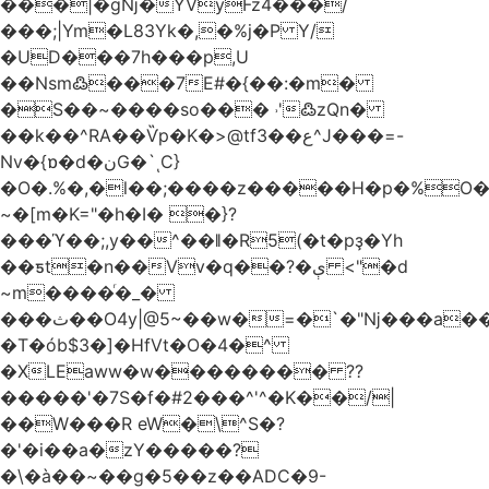
���|�gǋ�YVyFz4���/
���;|Ym�L83Yk�,�%j�P Y/
�UD���7h���p,U
��Nsm߷���7E#�{��:�m�
�S��~����so��� ˒'߷zQn�
��k��^RA��Ѷp�K�>@tf3��ع^J���=-
Nv�{ɒ�d�نG�`ͺC}
�O�.%�,�l��;����z�����H�p�%O�B
~�[m�K="�h�I� �}?
���ϓ��;,y��^��ǁ�R5(�t�pҙ�Υh
��ƽt�n��Vv�q��?�ې <"�d
~m����ͬ�_�
���ث��O4y|@5~��w�=�`�"ǋ���a��^�a�9՗Ϊ��=B<�cT
�T�ób$3�]�HfVt�O�4�^
�XLEaww�w�������� ??
�����'�7S�f�#2���^'^�K��/|
��W���R eW�\^S�?
�'�i��a�zY�����?
�\�à��~��g�5��z��ADC�9-