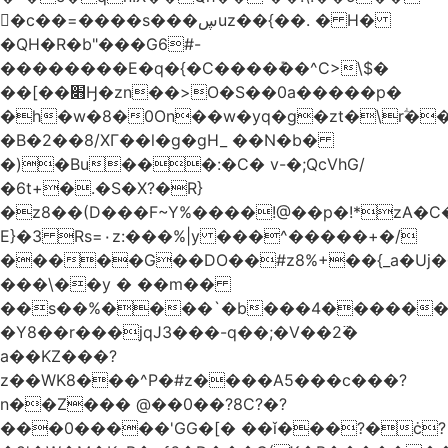
󥢦�c��=����s���ڛuz��{��. � H�
�QH�R�b"���G6#-
��������E�q�{�C����݊��^C>\$�
��[��׋Ӈ�zn��>O�S��0a�����p�
�h�w�8�0On��w�yq�g�zt�\rؖ�
�B�2��8/XГ��l�g�gH_ ��N�b�
�)�Bu���:�C� v-�;QcVhG/
�6t+�.�S�X?�R}
�z
8��(D���F~Y%����!@��p�!*zA�
E}�3 Rs=۰z:���%|y ���^�����+�/
�����G��DO��#z8%+��{_a�Uj�
���\��y � ��m��
��s��%����`�b���4������
�Y8��r���jqJ3���-q��;�V��2߳�
a��KZ���?
z��WK8���^P�#z����A5���c���?
n��Z��� @��0��?8C?�?
���0�����'GG�[� ��ǐ���?�ċ?