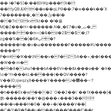
�� I�?�5]�:��B}HKp���X�
��yQB.&Xt��e��qLPϴ��:7�w���k��՛X
7�������_���,|y��Ι�
��Tn Gkv%t�� �!�플
M[�Z���H>������.N�_�E7�u�_ٺ�_
����/��m<{�&�d�2$�$�
;(?
zg��%��|�ڀ#6�?
�����h�:�v�ш�������F�����#U����a
����*?
P�mK�!K��\N��v�f�Z5A��=;��t���
�W��:m�
�l�8�uhʊ1���bA��6Vn��&k���a��`�X���L��
\o�'Yn���kL�����(��QVi����?
V��}D;qwqzӽ8����Y����J�޺��~:?
����}
�h���Ek�w���2`O��2��l`��1X����]�
쁡-�����(��Y�@���<���3��
��i�ч���H�0�`��=�/����V��|
�C�1(�R�$��u���d���f���F'��t