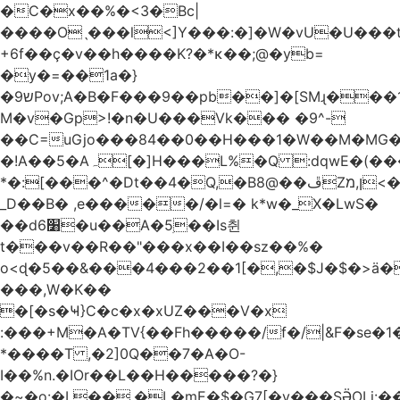
�C�x��%�<3�Bc|
����Oˎ���l<]Y���:�]�W�vU�U���
+6f��ç�v��h����K?�*κ��;@�y
b=
�y�=��1a�}
�ש9Pov;A�B�F���9��pb��]�[SMɻ���1v-
M�v�Gp>!�n�U���Vk��� �9^-
��C=uGjo���84��0��H���1�W��M�MG�
�!A��5�Aہ[�]H���L%�Q :dqwE�(���q��X�.bc�1d��\��#X�4��W�� Ldg
*�:[���^�Dt��4�Q,�B8@��ڦZן,מ<�oJ���ލ:�#���YLmh�Y?
_D��B� ,e�����/�l=� k*w�_X�LwS�
��d6׸�u��A�5ׅ��Is췬
t���v��R��"���x��I��sz��%�
o<ɖ�5��&���4���2��1[�,�$J�$�>ä�
���,W�K��
�[�s�Ҹ}C�c�x�xUZ���V�x
:���+M�A�TV{��Fh�����/f�/|&F�
se�
*����T ,�2]0Q��7�A�O-
I��%n.�IOr��L��H�����?�}
�~�o:�L��,�L�mE�$�G7[�y���SӚOLi