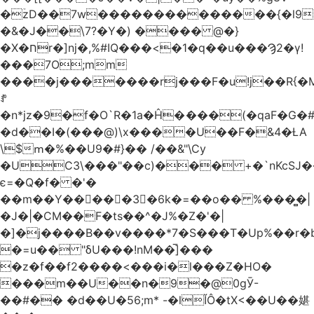
�ۡzD��7w��������������{�l9
�&�J��\7?�Y�) ���� @�}
�X�חr�]nj�,%#IQ���<�1�q��u���Ϡ2�γ!
���7O;mm
����j�������rj���F�u!j��R{�Mb�n�r�
ꍚ
�n*jz�9�f�O`R�1a�Ĥ�ަ���(�qaF�G
�d��I�(���@)\x����U��F�&4�ȽA
\$ՠ�%��U9�#}�� /��&"\Cy
�UC3\���"��c)��� +�`nKcS
є=�Q�f� �'�
��m��Y��
񢫫���3�6k�=��o�� %���̻�|
�J�|�CM��F�tѕ��^�J%�Z�'�|
�]�j����B��v����*7�S���T�Up%��r�
�=u�� "δU���!nM��̅]���
�z�f��f2����<���i�l���Z�HO�
���m��U��n�9�@0gӮ-
��#�� �d��U�56;m* -�lĬÔ�tX<��U��媅