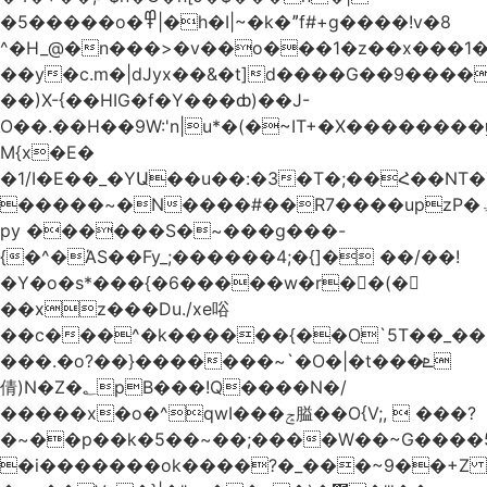
�5�����o�߾|�h�I|~�k�ˮf#+g����!v�8
^�H_@�n���>�v��o���1�z��x���1�
��y�c.m�|dJyx��&�t]d����G��9����
��)X-{��HIG�f�Y���ȸ)��J-
O��.��H��9W:'n|u*�(�~IT+�X������
M{x�E�
�1/I�E��_�YԱ��u��:�3�T�;��Հ��NT
�����~�N����#��R7����upzP�ۃt{�!g����9
py ������S�~���g���-
{�^�ΆS��Fy_;������4;�{]� ��/��!
�Y�o�s*���{�6�����w�r��ٌ(�
��xz���Du./xe唂
��c���^�k������{��O`5T��_��
���.�o?��}�������~`�O�|�t���ܧ
倩)N�Z�؂pB���!Q����N�/
�����x�o�^qwI���ݘ膉��O{V;,  ���?
�~��p��k�5��~��;����W��~G����
�i�������ok����?�_���~9��+Z