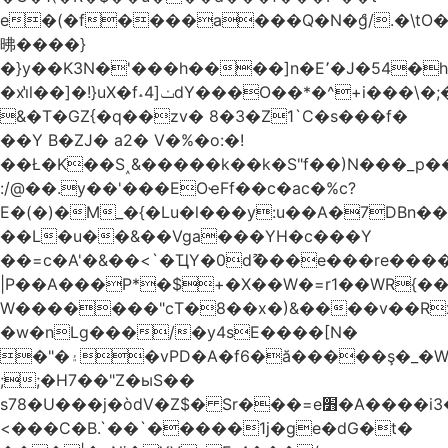
e�(�f����a���Q�N�ްg/.�\t
昲� ���}
�}y��K3N�'���h����]n�E՚�J�54�h@Dm��o�p�1߃o8�h��^
�xi̔l��]�!}uX�f˔4]ݖdY���O��*�^+i���\�;�^�9]�V� f�P���A�
&�T�GZ{�q��zv� 8�3�Z1`C�s���f�
��Y B�ZJ� a2� V�%�o:�!
��Ł�K��S˰&�����k��k�S"f��)N���_p��
:/@��.y��'���EOҽFf��c�ac�%c?
E�(�)�M_�{�Lu�l���y:u��A�7DBn�
��L�u��&��Vga���YH�c���Y
��=ϲ�A'�&��<`�ҴY�0dޫ���e���re����
|P��A���P*�$+�X��W�=r1��WR{��
W�������"ϲT�8��x�)&����v��R
�w�nLg���/�y4sE����[N�
�"�۽�vPD�A�f6�ă�����ş�_�W]�y�����N���
;;�H7��"Z�ыS��
s78�U���j�òdV�Z$� Sr���=e׻�A����i3�J�T�xDq2F\<����<⡛��+Zn�z� ss���tⵚÑ5��n(Rh����~�0��!
<���C�B.`��`�����1j�ge�dG�t�