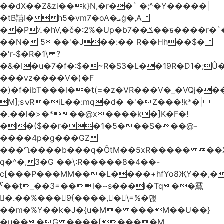
��dX��Z&zi��k}N,�r��` �;^�Y�����|
�tB譆I�h5�vm7�oA�ܝġ�,A
��P؉�hV,�č�:2%�Up�bݎ��7��ƽ����r�`��bn<1g�(h�ى!
��N� 5��'�J��:�� R��Hh��$�
�'r-$�R�1\ ?
�&�I�u�7�f�:$�~R�S3�L��19R�D1�;Û�
���vz����V�)�F
�)�f�ibT���l��t(=�z�VR���V�_�VQj�
M];sݍR�iL��:mq�d� �'�Z���!k*�|
�.��l�>�*��@x����k�]K�F�!
�I�($��r��1�5���S���@-
����4p�g���GZ
���Ղ����b���q�ÕtM��5xR����� ��X
q�^�,3�G ��\:R�����8�4��-
c[���P���MM���L����+hfYo8ҖY��,�
ˁ��t_��3=��l�~s���i�Tq��䵤
�.��%��� 9{����, �\=%�먢
��m�%Y��k�J�{u�M� ���M��U��}
�u���G ����[����M