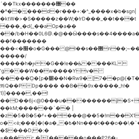
´��Tkx�������޶��
�º��͖���d�r���+:�^_����x�b�sgn|
�ktW�>�S�����z��W;�!rD���_��t���t
���_�d{_��aOp�a��
��/b�H��0L6@.�@��Ӹ����s��4����
��f�������
���<�׭�o�G��� @ǀ��s��޻n��;~��3R�˿�^r���iV��I $������#�Lы�����d�����E}
�����/
�����h�ԩ�G��!e��ܞ����KL
'g���W��w����Yv�
�����ᾨ�[p�׵��N�Rw9�[7��p@{�T��o�P"�t�U<y�
쫘Q��PDp���� ��B��9x�����_h!�
1}]����,��!
��D��6j<@0���u��������j�S+��
��kM;������`�� |
�z�5�B�5�ʸ+�����@��5�!m��X1��ߋ%��
o�<ė;���[�(�a�_�߿�Nn���t���o��\�`�,;E�,��1&�G
�$���D;�:�
=���gc.�|[�����ο���P26�-