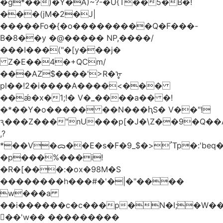
�g*��)�Y�A)~?-�U{T��5�B�!
���(jM�2�J|
�����Fo�{�o���������Q�F���-
B�8��y �@����� NP,����/
���I���("�[y���j�
Z�E��4�+QCm/
���AZ$����'>R�ᡎ
pl��!2�i����A����<���
��ǽ�x�1;!� V�_����a�� �!
�*��Y�o����� ��N���ԧS� V��"!
ԇ���Z���"nU���p[�J�\Z��9�Q��A
,?
*��V�ᯅ��E�s�F�ﹸ<�$_9Tp�:'beq�Mfcn�oj�n��,�>N4�S+b���p1&}&�|
�p���%���i!
�R�[���:�ox�98M�S
��������h���#�'�|�"����
w���a
��i������c�c���p�N�I;�W�
��'w�� ���������