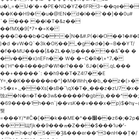
u�\,=�U�'�+�PE�NQ�YZ�6FR3~��ԛe��
��K��H9�!�u�@!EN� d�I��'��]��0u#
`� ��� ��l�T�&z��
��fMҲ�9[*7+�=K�
݆������b�Q��|N�&#.P(�i�Օ��1�#
)�d �vW�Q`�3k�OӃ��]_�g�d�]�~B��YT/
�f��MU����[&�ZL��/p������&˚�� �
�v���x)nEFn�� W� �~C�R�\+^ـ7�
�('H^��4���pP�W!�r?���`6J�{�.qL���
��+�����`: ��h9��T�Z4!7� �E
Y=,��K������e�^]�M�WnԦ��b_��z�{>�c'�����I!S��O,h
>5�x+._��Xs[�sB�ˇ\qX�T�_���z�zU7�x�
蚀z�N�n�T��3w&�����P�gbp,���^��
�69����1h��n`j��vsK��v���x� p}$�hұ~
쨎
=���Y/*#Č�[��k��ME�^��׸��z6�;�2p�"��f�3mn�Y�Y�
�� Щfjk��ܗ���9�Z���$���1u�ʳ-
���h�qf�5��Ȝ&���er��"3�nH��Ț�/