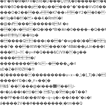
�8'�W�M�K+R�zʎ6�D���Ç(Ϗ�B������
�W�ßO����p��p�����^�"���VvD6�݁�
���O�2����ޗ�K7��>�Y2��B� ~$�ӵ�ã��m�dQp^�T�[� k�*h�
�q�R�� +��4.�Rm�!
�@�ߝ��������ҲM �e
̎��]�v�d�lQ�i��*Bl�ӂn�0����~�Q��
�eHy��Vp�
�����Q���c���^�wg��(��̈́�
��7� ���XtW�?K���X�^4BѨI��μĲn���t
���.}~ �y=#�Q���&C/VX��g��
���� �/
���������1c~����ڼ�rl
sD�Z�I0Z�1!
�]���������������u~x~�_\�]_Tj�J�
����H'G�c�_٢=��[�
&$`�����@�Ӏ���޶��,l-
�r�jԂ��t�/�� $7p;�Ӳ�g�T��?
��PP��4&�i��W!�~q~q�>��4��"�o�!
á����2V��#�� ������;�tm��Q