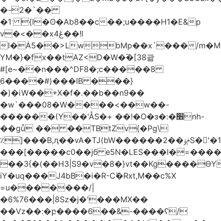
�-2�`��
�1ˑ {l�ʘ�Ab8��c��;u����H1�E&p
v�<��xڠ4��!l
l�Ȧ5��>LwbMp��x`���/m�M
YM�}�fx��tAZ<D�W�ؓ�[38괆
#[e~��n�
��^DF8�;c�����8
ַ6����#)���IB ���}
�)�iW��+X�f�.��b��n9��
�w`���08�W����<��w��-
������(Y��'ǺS�+ ��!�O�з�:�׮nh-
��gǚ �� ��TBtZv{�Pg\
٪]���B,ԯ��vA�TJ(bW������ݥۉ��2S�'�1�^c�Rs��l�0���צ�
���[�����c0��jб e5N�LES���I�=���
��3{�(��H3|S9�v�8�}vt��Kg����ӨY
iY�uq���J4bB�i�R-Cۖ�Rxt,M��c%X
=u�������/|
�6%76���|8Sz�j�'���MX��
��Vz��ٖ:�բ����6��&-����ʕ/