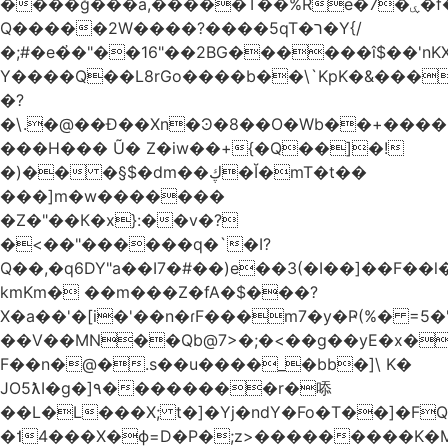
����ğ���a,�����T��%Re�7�ۑ�f�reQ�00!h����îNtr����� ��G�A�֓���Q�`�k��բ�^=n4�à��r[Y
Q�����2W����?����5qT�ר�Y{/
�;#�e�҆�"��16"��2BG������î$��'nKX
Y����Q��L8rGo����b��\`KpK�&���
�?
�\.�@��Ð��Xn�Ͽ�8��O�Wb��+����B
���H��� Ũ� Z�iw��+{�Q��]�!
�)�� �§$�dm��ڮ�Ĭ�mT�t��
���]m�w�������
�Z�"��К�x}:��v�?
�<��"������q�`�I?
Q��,�q6DY"a��I7�#��)e��3(�I��]��F��
kmKm� ��m���Z�fA�$���?
X�a��'�[i�'��n�ɾF���m7�y�Ҏ(%� =5�'
��V��MN��Qb@7>�;�<��g��yE�x�
F��n�@�.s��u����_�bb�]\ K�
JO5ƛI�ɡ�]٩��������r�㖭
��L�L���X; t�]�Yj�ndY�Fo�T��]�F
�˦4���X�ϕ=D�P�;z>���������K�M�