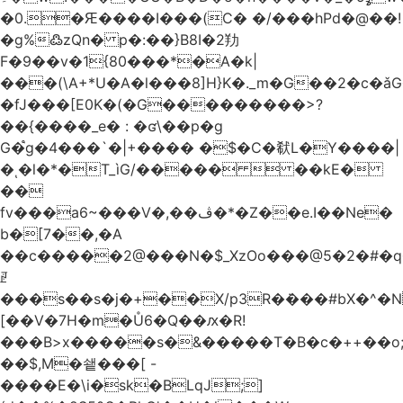
�0.�Ԙ����I���(C� �/���hPd�@��!
�g%߷zQn� p�:��}B8I�2劷
F�9��v�1{80���*�A�k|
���(\A+*U�A�l���8]H}K�._m�G��2�c
�fJ���[E0K�(�G���������>?
��{����_e� : �ʛ\��p�g
G�֩g�4���`�|+���� �$�C�㹷L�Y����|
�ͺ�l�*�T_ìG/�����  ��kE�
��
fv���a6~���V�,��ڤ�*�Z��e.I��Ne�
b�[7��,�A
�
�c�����2@���N�$_XzOo���@5�2�#�q�
ꏣ
���s��s�j�+��X/p3R�ܿ���#bX�^�N 
[��V�7H�m�Ů6�Q��ԕ�R!
���B>x�����s�&�����T�B�c�++��o;�ݸƬ^դ��J�a�I���7�f��F'���߭�ޒ���<���Z��
��$,M�쇝���[ -
����E�\i�sk�BLqJ;]