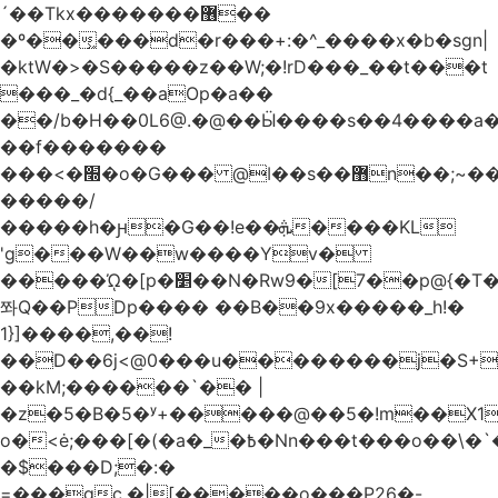
´��Tkx�������޶��
�º��͖���d�r���+:�^_����x�b�sgn|
�ktW�>�S�����z��W;�!rD���_��t���t
���_�d{_��aOp�a��
��/b�H��0L6@.�@��Ӹ����s��4����
��f�������
���<�׭�o�G��� @ǀ��s��޻n��;~��3R�˿�^r���iV��I $������#�Lы�����d�����E}
�����/
�����h�ԩ�G��!e��ܞ����KL
'g���W��w����Yv�
�����ᾨ�[p�׵��N�Rw9�[7��p@{�T��o�P"�t�U<y�
쫘Q��PDp���� ��B��9x�����_h!�
1}]����,��!
��D��6j<@0���u��������j�S+��
��kM;������`�� |
�z�5�B�5�ʸ+�����@��5�!m��X1��ߋ%��
o�<ė;���[�(�a�_�߿�Nn���t���o��\�`�,;E�,��1&�G
�$���D;�:�
=���gc.�|[�����ο���P26�-