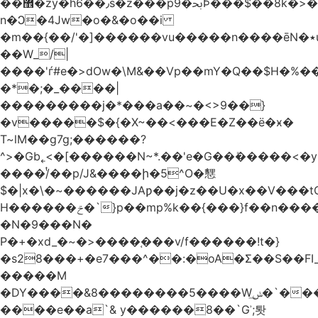
��޾�zy�h6��٫s�z���p9�ﲝϷ���$��8k�>�O���I�y�/O~���Eo>GË3�عr�Ͼ6wVg�/߭
n�Ͻ�4Jw�o�&�o��i
�m��{��/'�]������vu�����n����ēN�٭u�����o'�����w�^�Q���2�;U>��ʧ��
��W_/|
����'ѓ#e�>dOw�\M&��Vp��mY�Q��$H�%
�*�;�_����|
���������j�*���a��~�<>9��}
�v�����$�{�X~��<���E�Z��ё�ӿ�
T~lM��g7g;������?
^>�Gb˿<�[������N~*.��'e�G��ܺ�����<�y3
����/ͭ��p/J&����ի�5^O�㦟
$�|x�\�~������JAƿ��j�z��U�x��V���
H������ݗ�`}p��mp%k��{���}f��n����G{߿�_lz��=}
�N�9���N�
P�+�xd_�~�>����֚���v/f������!t�}
�s28���+�e7���^��:�oA�Σ��S��FI_
�����M
�DY����&8��������5����Wݭ͟�`����G�'ʭ����\N����.�W��w��ӫx>�~f�v&}
����e��a`& y������8��`Gʾ;퇏