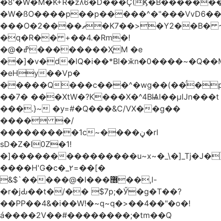
�8'�W�M�K+R�zʎ6�D���Ç(Ϗ�B������
�W�ßO����p��p�����^�"���VvD6�݁�
���O�2����ޗ�K7��>�Y2��B� ~$�ӵ�ã��m�dQp^�T�[� k�*h�
�q�R�� +��4.�Rm�!
�@�ߝ��������ҲM �e
̎��]�v�d�lQ�i��*Bl�ӂn�0����~�Q��
�eHy��Vp�
�����Q���c���^�wg��(��̈́�
��7� ���XtW�?K���X�^4BѨI��μĲn���t
���.}~ �y=#�Q���&C/VX��g��
���� �/
���������1c~����ڼ�rl
sD�Z�I0Z�1!
�]���������������u~x~�_\�]_Tj�J�
����H'G�c�_٢=��[�
&$`�����@�Ӏ���޶��,l-
�r�jԂ��t�/�� $7p;�Ӳ�g�T��?
��PP��4&�i��W!�~q~q�>��4��"�o�!
á����2V��#�� ������;�tm��Q