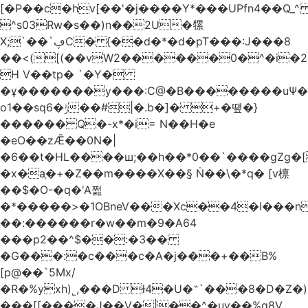
[�P��c�hv[��'�j����Y*���UPfn4��Q_
^s03Rw�s��)n��2U�㹎
X;`��`ڥC� {��d�*�d�pT���:J���8
��<([(��vW2������0�^�i
H V��tp� `�Y�
�ұ�������y���:C@�B��������uѰ��
o1��sq6�ݱ��#|�.b�]� +�떞�}
������ Q�-x*�i= N��H�e
�eO��zǢ��0N�|
�6��t�HL����ш;��h��
*0��`����gZg�[
�x�a֧�+�Z��m����X��§ Ṅ��\�*q� [v檩
��$�O-�q�'A쩚
�*�����>�1OBneV���Xc��4�I���n
��:������r�w��m�9�A64
���p2��^$��:�3��
�G���:�c���c�A�j���+��B%
[p@��`5Mx/
�R�%yxh)˾,���D ƚ4�U�˵`���8�D�Z
���[[����J��V�|��^�uy��%g8V