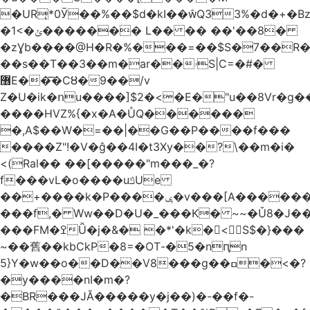
�URͅ*0Ӯ��%��$d�kI��Q33%�d�+�B
�1<�ݵ������� L�� �� ��'��8�
�zƔb����@H�R�%���=��$S�7��R�
��s��T��3��m�ar��ۥS|C=�#�
޶E��͞�CȢ�9��/v
Z�U�ik�ոu����]$2�<�E�"u��8Vr�g��EkW˽
����HVZ%{�x�A�ŮQ������
�,A$��W�=��|��G��P����f���
����Z"!�V�ĝ��4I�t3Xy��?\��m�i�
<(Ral�� ��[�����"m���_�?
f���vL�o����uݿUe
��+����k�P����ݷ�v���[A������v�.&��6������/
���f,� Ww��D�U�_���K� ~~�Ǔ8�J���
���FM�ߐǙ�j�&� �*'�k�𙑫<S$�}���
~��舊��kbCkP�8=�OT-�5�nԥn
5}Y�w��o��D��V8���g��ߛ�<�?
�y����nI�m�?
�BR���JĂ�����y�j��)�-��f�-