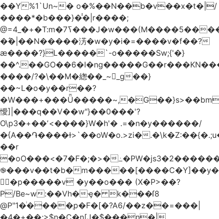
��Y%1`Un~� o�%��N��b�v��x�t�|/
����*�b���}�̾�|r����;
�߮�|��N�����淓�w�y�i�=����v�f��?
ӕ����?}L�����`-o�����Sw;{'�}
��^.��GO��6�I�ng�����G��r���KN��
����/?�\��M�緫��_~_g��}
��~L�o�y��r��?
�W���+���Ǖ�����~,�G��}s>��bm
懓]|���q��V��w"}��0���'?
O\p3�+��ʼ<����}W�h'� .=�n�y������/
�{A��֏����ɫ>`��oW�o.>zi�.�\k�Z:��{�.;u�����N
��r
�oO���<
�7�F�;�>�߸�PW�js3�2�����
֎���v��t�b�m�����[����C�Y]��y�
㛯ٍ�p�����v �y��o��� (X�P>��?
P/Be~w:��Vh�ҿ� k���ſ8
@P"1�ͥ����ַp�F�[�?A6/��z��=���|
�4�+��;>$n�C�n[J�$���n�|