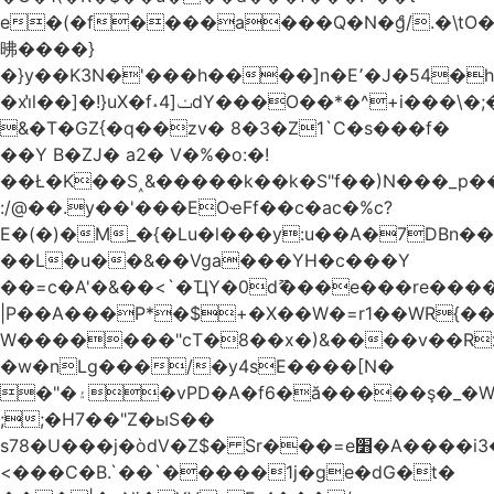
e�(�f����a���Q�N�ްg/.�\t
昲� ���}
�}y��K3N�'���h����]n�E՚�J�54�h@Dm��o�p�1߃o8�h��^
�xi̔l��]�!}uX�f˔4]ݖdY���O��*�^+i���\�;�^�9]�V� f�P���A�
&�T�GZ{�q��zv� 8�3�Z1`C�s���f�
��Y B�ZJ� a2� V�%�o:�!
��Ł�K��S˰&�����k��k�S"f��)N���_p��
:/@��.y��'���EOҽFf��c�ac�%c?
E�(�)�M_�{�Lu�l���y:u��A�7DBn�
��L�u��&��Vga���YH�c���Y
��=ϲ�A'�&��<`�ҴY�0dޫ���e���re����
|P��A���P*�$+�X��W�=r1��WR{��
W�������"ϲT�8��x�)&����v��R
�w�nLg���/�y4sE����[N�
�"�۽�vPD�A�f6�ă�����ş�_�W]�y�����N���
;;�H7��"Z�ыS��
s78�U���j�òdV�Z$� Sr���=e׻�A����i3�J�T�xDq2F\<����<⡛��+Zn�z� ss���tⵚÑ5��n(Rh����~�0��!
<���C�B.`��`�����1j�ge�dG�t�