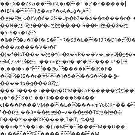
��dX��Z&zi��k}N,�r��` �;^�Y�����|
�tB譆I�h5�vm7�oA�ܝġ�,A
��P؉�hV,�č�:2%�Up�bݎ��7��ƽ����r�`��bn<1g�(h�ى!
��N� 5��'�J��:�� R��Hh��$�
�'r-$�R�1\ ?
�&�I�u�7�f�:$�~R�S3�L��19R�D1�;Û�
���vz����V�)�F
�)�f�ibT���l��t(=�z�VR���V�_�VQj�
M];sݍR�iL��:mq�d� �'�Z���!k*�|
�.��l�>�*��@x����k�]K�F�!
�I�($��r��1�5���S���@-
����4p�g���GZ
���Ղ����b���q�ÕtM��5xR����� ��X
q�^�,3�G ��\:R�����8�4��-
c[���P���MM���L����+hfYo8ҖY��,�
ˁ��t_��3=��l�~s���i�Tq��䵤
�.��%��� 9{����, �\=%�먢
��m�%Y��k�J�{u�M� ���M��U��}
�u���G ����[����M