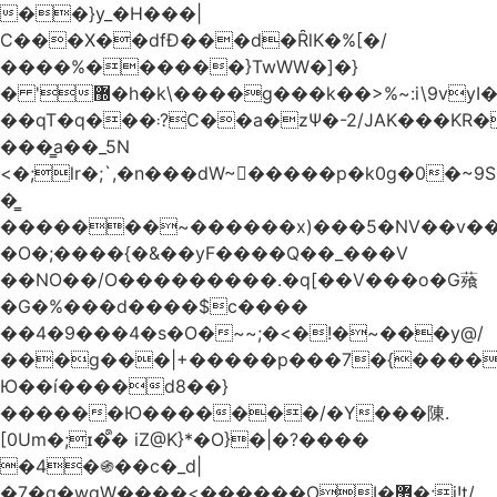
��}y_�H���|
C���X��dfÐ���d�ȒlK�%[�/
����%������}TwWW�]�}
� '޽�h�k\����g���k��>%~:i\9vyI��[P�n.�.�5�Y6I�>|s�N�v8��N<�0�|p��)b��Cz)�|
��qT�q���܃?C��a�zΨ�-2/JAK���KR��Oz�y/
���̳a��_5N
<�;lr�;`,�n���dW~�ٍ����p�k0g�0�~9S�2.�i�'^ڰ�F��i��
�͇
�������~������x)���5�NV��v��h��t0L�e2��A���ۏifg��h�Q��`H�����~���^v�^2�Z���ۧ�
�O�;����{�&��yF����Q��_���V
��NO��/O���������.�q[��V���o�G薞
�G�%���d����$c����
��4�9���4�s�O�~~;�<�!�~���y@/
���g���|+
�����p���7�{������
Ю��í����d8��}
������Ю�������/�Y���陳.
[0Um�;ɪ�᩺� iZ@K}*�O}�|�?����
�4�֍��c�_d|
�7�g�wgW����<������OI�޿�;j!t/