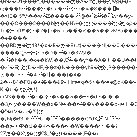
�r��D1���"_�������A�h'��wg��-
n;���$����C#�o�%�S���㉝x-
�٩{E� 5ʺV:��wZ�����,@�o�wr��y-
���C���2���bj��N\ϟ�����<k@�
Ta�c[R*��7�[c�5}+s��́�%��5��.zM8a
�e��߫��
��RD�48*�օ�B��E)Lt)����N[��0;��
����ॄB b�D��n�8Wڎ!�
��h��]�oe�kW)��,C��γ*��A�,t_��U��tב� _�C�Mh����ۥ�l5�Ğ#/
�ޤ`�EҴ�HϜ,��z�N����yh9�Р��҆����w`ۆ��]V�r
옺�� v�4�1[� ��{�4�"
2�84�FQs����&$Hmq�5>��e@dK����"
Ҝ �uj�*}
mN3����b�o�>��w��:�dlS� � �
�3,y����W�̳�x�N����V����oԿH�
�"�rM�ف�%}
�/BIj�63OEU`������Q*dX_NZ
��;P�:J��K����W���� ��?
2Z��X�;K'$_"�(����[F��/