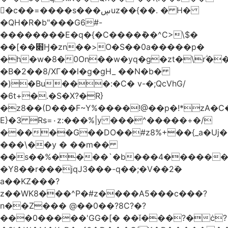
󥢦�c��=����s���ڛuz��{��. � H�
�QH�R�b"���G6#-
��������E�q�{�C����݊��^C>\$�
��[��׋Ӈ�zn��>O�S��0a�����p�
�h�w�8�0On��w�yq�g�zt�\rؖ�
�B�2��8/XГ��l�g�gH_ ��N�b�
�)�Bu���:�C� v-�;QcVhG/
�6t+�.�S�X?�R}
�z
8��(D���F~Y%����!@��p�!*zA�
E}�3 Rs=۰z:���%|y ���^�����+�/
�����G��DO��#z8%+��{_a�Uj�
���\��y � ��m��
��s��%����`�b���4������
�Y8��r���jqJ3���-q��;�V��2߳�
a��KZ���?
z��WK8���^P�#z����A5���c���?
n��Z��� @��0��?8C?�?
���0�����'GG�[� ��ǐ���?�ċ?