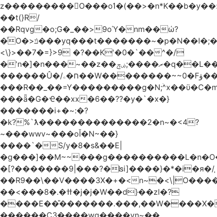
z���������O���oߗ�(��>�n*K��b�y��:^��NV�{����O~';w37z8�}
��t(}R/
��Rqvg�o;G�_��>9oΎ�nm��ώ?
�ͮO�>ݿ���yq���t�������~�p�N��I�;�68������b�f���'�ܟ�ks�f����f���`K�׼��{g=&G�+k�������������˻�����݇�������re6�o�^�~��=
<\}>��7�=}>9 �?��K'�0�`��^�/
�'n�]�n���~��z��ރ����;ۻݼ�q��L�����3�ڼx�8�ݿ���Y9�r�<]/
������Û�/ח�ۦ��W��������~~0�Fۋ���j���[���{�������Ҷ���/[��v��ެ�9����i�o�7����������_��3_�m�ۋ����
���R��_��=Y���������g�N;ۛ^x��ϋ�C�
���ǟ�G�Ҽ��xx�6��??�y�`�x�}
�������i+�~:�?
�k?%`ƛ��������������2�n~�<4?
~���wwv~���oǏ�N~��}
����`�S/y�8�s&��E|
�g���]��M~~���g����������L�n�O
�[?�������9|���?�ʪi]����}�*�i�я�/֧
��R9��\��V����3X�+�<n~�<\|O���
��<���8�.�ߚ�j�j�W��d}��zl�?
����E��̎�������.���,��W����X�ϼ�
������C3����wg����vn~��