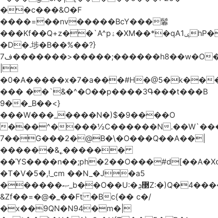
��c���&O�F
����=��nv�����BcY���鬊
���Kf��Q+z��`A^pۀ�XM��*�qAݷ1hP��G�����YU�Xa��]��^
�D�.埗�B��%��?}
ف7�������>�����;������h8��w�O����էW������������{�g����y�
|
�0�A�����x�7�a���#H�@5�k��
��� ��`&�^�O��p����3Գ���t���B
9��_B��<}
���W���_����N�)$�9����O
���^����½C������N.��W`���
7��G���2�@B�\�O���Q��A��|
������&˿������
��ϓS����n��;ph�2��O���#d[��A�
�T�V�5�,!_cm ��N_�J�a5
������ޞ_b��O��U:�޳ܯZ:�)Q�4�������
&Zf��=�@�_��Ft �Bc{�� c�/
�x��9QN�N94�m�|