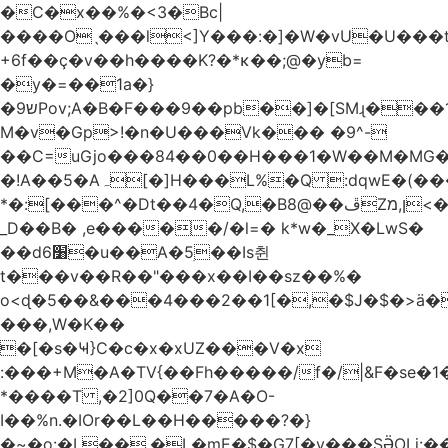
�C�x��%�<3�Bc|
����Oˎ���l<]Y���:�]�W�vU�U���
+6f��ç�v��h����K?�*κ��;@�y
b=
�y�=��1a�}
�ש9Pov;A�B�F���9��pb��]�[SMɻ���1v-
M�v�Gp>!�n�U���Vk��� �9^-
��C=uGjo���84��0��H���1�W��M�MG�
�!A��5�Aہ[�]H���L%�Q :dqwE�(���q��X�.bc�1d��\��#X�4��W�� Ldg
*�:[���^�Dt��4�Q,�B8@��ڦZן,מ<�oJ���ލ:�#���YLmh�Y?
_D��B� ,e�����/�l=� k*w�_X�LwS�
��d6׸�u��A�5ׅ��Is췬
t���v��R��"���x��I��sz��%�
o<ɖ�5��&���4���2��1[�,�$J�$�>ä�
���,W�K��
�[�s�Ҹ}C�c�x�xUZ���V�x
:���+M�A�TV{��Fh�����/f�/|&F�
se�
*����T ,�2]0Q��7�A�O-
I��%n.�IOr��L��H�����?�}
�~�o:�L��,�L�mE�$�G7[�y���SӚOLi