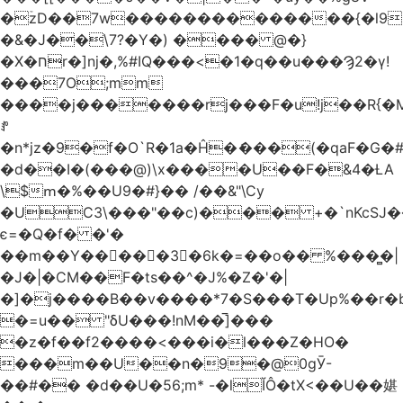
�ۡzD��7w��������������{�l9
�&�J��\7?�Y�) ���� @�}
�X�חr�]nj�,%#IQ���<�1�q��u���Ϡ2�γ!
���7O;mm
����j�������rj���F�u!j��R{�Mb�n�r�
ꍚ
�n*jz�9�f�O`R�1a�Ĥ�ަ���(�qaF�G
�d��I�(���@)\x����U��F�&4�ȽA
\$ՠ�%��U9�#}�� /��&"\Cy
�UC3\���"��c)��� +�`nKcS
є=�Q�f� �'�
��m��Y��
񢫫���3�6k�=��o�� %���̻�|
�J�|�CM��F�tѕ��^�J%�Z�'�|
�]�j����B��v����*7�S���T�Up%��r�
�=u�� "δU���!nM��̅]���
�z�f��f2����<���i�l���Z�HO�
���m��U��n�9�@0gӮ-
��#�� �d��U�56;m* -�lĬÔ�tX<��U��媅