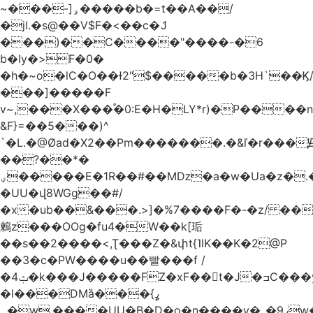
~���-]ۅ�����b�=t��A��/
�jI.�s@��V$F�<��c�ަJ
���)��C����"����-�6
b�Iy�>F�0�
�h�~o�lC�O��ɫ2"$�����b�3H`��Ϗ
���]�����F
v~,���Χ���֠�0:E�H�LY*r)�P����
&F}=��5���)^
`�L.�@Øad�X2��Pm�������.�&ľ�r���Ԭ
��?��*�
ؠ�����E�1R��#��Mǲ�a�w�Ua�z�.�SU�S��p���ǯ��yaa��Я�}
�UU�վ8WGg��#/
�x�ub��&���.>]�%7����F�-�z/ ��
鶫z���OOg�fu4�W��k[㻈
��s��2����<,Ʈ���Z�&փt{˥lK��K�2@P
��3�c�PW����u��빨���f /
�ݑ4�k���J�����FZ�xF��􊛣t�J�ߏC���yj�
�l���DMȁ���ߩ}
�۔w.����UU�B�D�o�n����v�_�9ߩw�����-!z0>' [�)Ս���g2�b�e)&tb�����":�c�\��%�������{����V��.�:��lbL"݊"3���h�Ĥ��W��5{ƚ` 1��8