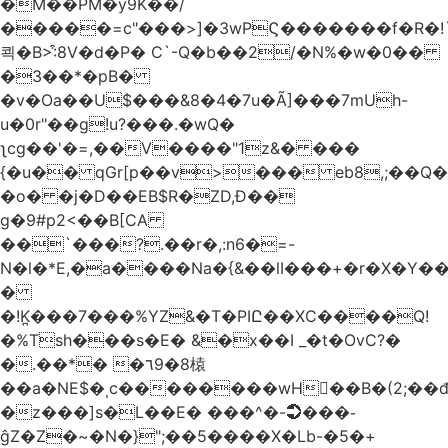
�M��PM�y9K��/
�����=c"���>]�3wPϚ�������f�R�!
쾩�B>:͒8V�d�P� C`-Q�b��2/�N%�w�0��
�3��*�pB�
�v�Oa��U$���&8�4�7u�Ã]���7mUh-
u�0r"��g!u?���.�wQ�
ʅcg��'�=,��V����"1z&� ���
{�u�� qGr[p��v>��� eb8,;��
�o� �j�D��EB$R�ZD,Ɖ��
g�9#p2<��B[CA
��`���?.��r
�,:n6�=-
N�l�*E,�a����Na�{&��lI���+�r�X�Y��_
�
�!K̪���7���%YZ&�T�PIԸ��XC����Q!
�%Tsh���s�E� &�x��I _�t�OvC?�
�.��*� �٦9�8榬
��a�NE$�ͺc��������wH��B�(2;��
�z���]s�L��E� ���^�-➲���֊
ĝZ�Z�~�N�}";��5����X�Lb-�5�+