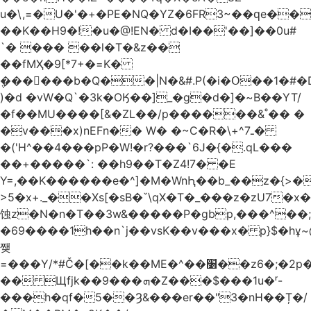
u�\,=�U�'�+�PE�NQ�YZ�6FR3~��ԛe��
��K��H9�!�u�@!EN� d�I��'��]��0u#
`� ��� ��l�T�&z��
��fMҲ�9[*7+�=K�
݆������b�Q��|N�&#.P(�i�Օ��1�#
)�d �vW�Q`�3k�OӃ��]_�g�d�]�~B��YT/
�f��MU����[&�ZL��/p������&˚�� �
�v���x)nEFn�� W� �~C�R�\+^ـ7�
�('H^��4���pP�W!�r?���`6J�{�.qL���
��+�����`: ��h9��T�Z4!7� �E
Y=,��K������e�^]�M�WnԦ��b_��z�{>�c'�����I!S��O,h
>5�x+._��Xs[�sB�ˇ\qX�T�_���z�zU7�x�
蚀z�N�n�T��3w&�����P�gbp,���^��
�69����1h��n`j��vsK��v���x� p}$�hұ~
쨎
=���Y/*#Č�[��k��ME�^��׸��z6�;�2p�"��f�3mn�Y�Y�
�� Щfjk��ܗ���9�Z���$���1u�ʳ-
���h�qf�5��Ȝ&���er��"3�nH��Ț�/