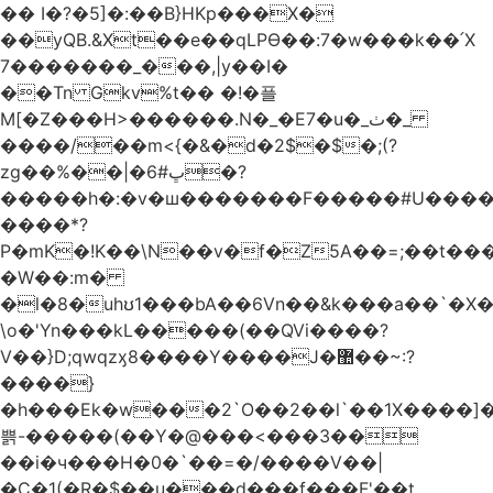
�� I�?�5]�:��B}HKp���X�
��yQB.&Xt��e��qLPϴ��:7�w���k��՛X
7�������_���,|y��Ι�
��Tn Gkv%t�� �!�플
M[�Z���H>������.N�_�E7�u�_ٺ�_
����/��m<{�&�d�2$�$�
;(?
zg��%��|�ڀ#6�?
�����h�:�v�ш�������F�����#U����a
����*?
P�mK�!K��\N��v�f�Z5A��=;��t���
�W��:m�
�l�8�uhʊ1���bA��6Vn��&k���a��`�X���L��
\o�'Yn���kL�����(��QVi����?
V��}D;qwqzӽ8����Y����J�޺��~:?
����}
�h���Ek�w���2`O��2��l`��1X����]�
쁡-�����(��Y�@���<���3��
��i�ч���H�0�`��=�/����V��|
�C�1(�R�$��u���d���f���F'��t