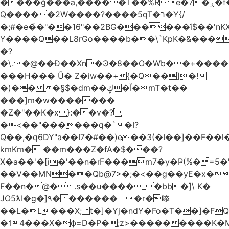
����ğ���a,�����T��%Re�7�ۑ�f�reQ�00!h����îNtr����� ��G�A�֓���Q�`�k��բ�^=n4�à��r[Y
Q�����2W����?����5qT�ר�Y{/
�;#�e�҆�"��16"��2BG������î$��'nKX
Y����Q��L8rGo����b��\`KpK�&���
�?
�\.�@��Ð��Xn�Ͽ�8��O�Wb��+����B
���H��� Ũ� Z�iw��+{�Q��]�!
�)�� �§$�dm��ڮ�Ĭ�mT�t��
���]m�w�������
�Z�"��К�x}:��v�?
�<��"������q�`�I?
Q��,�q6DY"a��I7�#��)e��3(�I��]��F��
kmKm� ��m���Z�fA�$���?
X�a��'�[i�'��n�ɾF���m7�y�Ҏ(%� =5�'
��V��MN��Qb@7>�;�<��g��yE�x�
F��n�@�.s��u����_�bb�]\ K�
JO5ƛI�ɡ�]٩��������r�㖭
��L�L���X; t�]�Yj�ndY�Fo�T��]�F
�˦4���X�ϕ=D�P�;z>���������K�M�