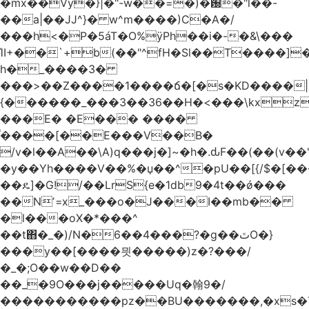
�mx��Vy�}|�"-w��=�)�԰�"l��-
��a|��JJ^}� w^m����)C�A�/
���h<�P�5áT�O%ӱPh��i�-�&\���
ΊI+��`+b(��"^fH�Sl��T����]
h�_����3�
���>��Z����1����ճ�[�s�KD����|
{������_���3��36��H�<���\kxz
���E� �E��� ����
֫����[��E���V��B�
/v�l��Α��\A)q���j�]~�h�.ԃF��(��(v��
�y��Yh����V��%�џ��^�pU��[{/$�[��
��ዴ]�G!/��LrS{e�1db9�4t��ǿ���
��Nʼ=x_���o�J���I��mb��
�l���oX�*���^
��t΋�_�)/N�6��4���?�g��ٿO�}
���y��[����믯�����)z�?���/
�_�;O��w��D��
��_�9O���j�����Uq�翰9�/
�����������pz��BU�������,�xs�T