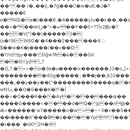
��^�� r�_��ӯ_�7ǧ����ٕw�u6;�J�?
�����E
σ�NQ\�a�)���8ˎ�4�����y}u��Ƚ��_��
��>�*��en)ڒ�"=�ᯠ��Y��0>??|v2Ԭv�?
��ܹ�Vj^]��\�����}�;
{s�!:9Ihl9G�'�4���2������4〇
$��w�K�j����/��v��D
�?/n}gy���Gǧw7A�ɕ���0s!
��0y[_?
�O_?,�==�o�3e�u����ix������,}2�o_]+�
���������4Og�����ۯ��ۙ�j��,8;}2����J��h��j���p}k*�^�|
���_��y��y��[^��������8����q���
wN1ޗ_��O�S���K� �|
��<�O���K���Aγ� ������ɶ��
����G����<����d�Q� p��n@�1�
ǽ=������'w7�����o�͛w>�~~3�v��5
��l����It"���B�z����YpY l���'�
�)���`�bK2H�i!