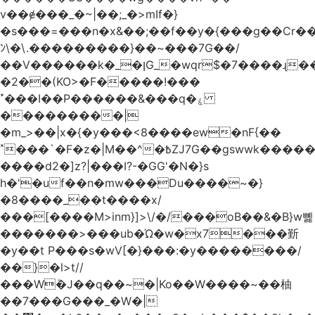
v��ɇ���_�~|��;_�>mIf�}
�s���=���n�x&��;��f��y�{���g��Cr��
ﾝ\�\.���������}��~���7G��/
��V������k�_�ןG_�wqr$�7����ɻ��-
�2��(KO>�F�����!���
˟���I��P������&���q�ۼ
���������|
�m_>��|x�{�y���<8����ew�nF{��
˟���`�F�z�|M��^�߿ZJ7G��gswwk������j��
����d2�]z?|���I?-�GG'�N�}s
h�'�uf��n�mw���Du����~�}
�8����_��t����x/
���[����M>inm}]>\/�/���oB��&�B}w뼱
�������>���ub�Ώ�w�x7���斳
�y��t P���s�wV[�}���:�y��������/
��}�l>t//
���Wٝ�J��q��~�|Ko��W����~��柚
��7���G���_�W�|