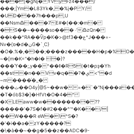
���|�gǋ�YVyFz4���/
���;|Ym�L83Yk�,�%j�P Y/
�UD���7h���p,U
��Nsm߷���7E#�{��:�m�
�S��~����so��� ˒'߷zQn�
��k��^RA��Ѷp�K�>@tf3��ع^J���=-
Nv�{ɒ�d�نG�`ͺC}
�O�.%�,�l��;����z�����H�p�%O�B
~�[m�K="�h�I� �}?
���ϓ��;,y��^��ǁ�R5(�t�pҙ�Υh
��ƽt�n��Vv�q��?�ې <"�d
~m����ͬ�_�
���ث��O4y|@5~��w�=�`�"ǋ���a��^�a�9՗Ϊ��=B<�cT
�T�ób$3�]�HfVt�O�4�^
�XLEaww�w�������� ??
�����'�7S�f�#2���^'^�K��/|
��W���R eW�\^S�?
�'�i��a�zY�����?
�\�à��~��g�5��z��ADC�9-