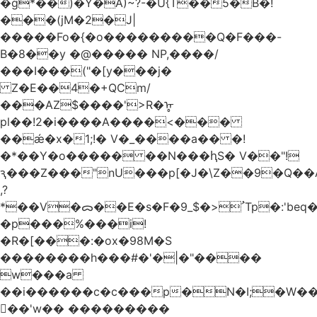
�g*��)�Y�A)~?-�U{T��5�B�!
���(jM�2�J|
�����Fo�{�o���������Q�F���-
B�8��y �@����� NP,����/
���I���("�[y���j�
Z�E��4�+QCm/
���AZ$����'>R�ᡎ
pl��!2�i����A����<���
��ǽ�x�1;!� V�_����a�� �!
�*��Y�o����� ��N���ԧS� V��"!
ԇ���Z���"nU���p[�J�\Z��9�Q��A
,?
*��V�ᯅ��E�s�F�ﹸ<�$_9Tp�:'beq�Mfcn�oj�n��,�>N4�S+b���p1&}&�|
�p���%���i!
�R�[���:�ox�98M�S
��������h���#�'�|�"����
w���a
��i������c�c���p�N�I;�W�
��'w�� ���������