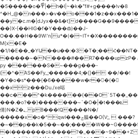
�5�����o�߾|�h�I|~�k�ˮf#+g����!v�8
^�H_@�n���>�v��o���1�z��x���1�
��y�c.m�|dJyx��&�t]d����G��9����
��)X-{��HIG�f�Y���ȸ)��J-
O��.��H��9W:'n|u*�(�~IT+�X������
M{x�E�
�1/I�E��_�YԱ��u��:�3�T�;��Հ��NT
�����~�N����#��R7����upzP�ۃt{�!g����9
py ������S�~���g���-
{�^�ΆS��Fy_;������4;�{]� ��/��!
�Y�o�s*���{�6�����w�r��ٌ(�
��xz���Du./xe唂
��c���^�k������{��O`5T��_��
���.�o?��}�������~`�O�|�t���ܧ
倩)N�Z�؂pB���!Q����N�/
�����x�o�^qwI���ݘ膉��O{V;,  ���?
�~��p��k�5��~��;����W��~G����
�i�������ok����?�_���~9��+Z