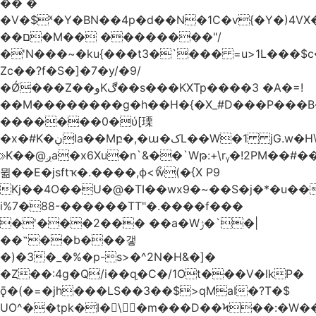
�� �
�V�$ˣ�Y�BN��4p�d��N�1C�v{�Y�)4VӾ
��ם�M�� ��������"/
�'N���~�ku{���t3�`��� =u>1L���$c
Zc��?f�S�]�7�y/�9/
�Ǿ���Z��وKڰ��s���KXTp����3 �A�=!
��M��������g�h��H�{�X_#D���P��
�������0�ύ[瑮
�x�#K�ڹIa��Mբ�,�ա�کL��W�1 jG.w�H\^8Z��n�]KUL{�z>7[n@A���<�M;_t�PwM;Ӝ��R�&����ki�j�����n0� u{�;j������Q��,�E2�t�Ӊ�/<�Qm�fo�/
≫K��@ږa�x6Xu�n`&��`Wթ:+\rᵧ�!2PM��#���=�>��ZTبrP�
뮒��E�jsftҡ�.����,ϕ<ޯw(�{X P9
Kj��4O��U�@�TI��wx9�~��S�j�*�u���[Eu��a)\��ݏ��X�&��~
i%7�88-������TT"�.����f���
�'���2��� ��a�Wݬ�`�|
��˶��b���갷
�)�3�_�%�p-s>�^2N�H&�]�
�Ȥ��:4g�Q/i��q֥�C�/1Ot���V�lkP�
ǭ�(�=�jh���LS��3��$>qMaI�?T�$
UO^��tpk�I�\�m���D��Ϟ��:�W���א��BwJ�].�B