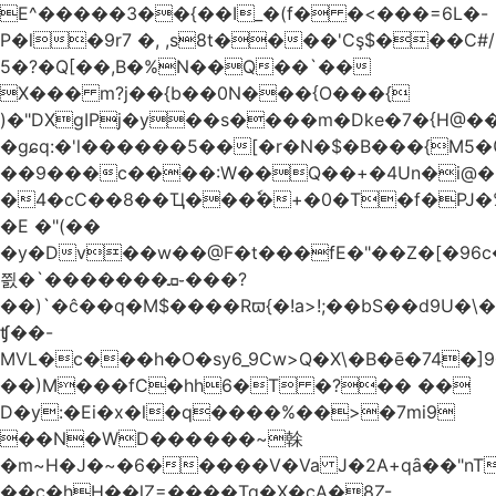
E^�����3��{��I_�(f� �<���=6L�-
P�l�9r7 �, ,s8t����'Cş$���C#/
5�?�Q[��,B�%N��Q��`��
X��� m?j��{b��0N���{O���{
)�"DXgIPj�y��s����m�Dke�7�{H@��
�gɕq:�'l������5��[�r�N�$�B���{M5
��9���c����:W��Q��+�4Un�i@�.
�4�cC��8��Ҵ���ٗ�+�0�T�f�PJ�
�E �"(��
�y�Dv��w��@F�t���fE�"��Z�[�96c�
쯼�`���� ���ܩ֊���?
��)`�ĉ��q�M$����Rϖ{�
!a>!;��bS��d9U�\�
ʧ��-
MVL�c���h�O�sy6_9Cw>Q�X\�B�ē�74�]
��)M���fC�hh6�T �?�� ��
D�y:�Ei�x�l�q����%��>�7mi9
��N�WD������~榦
�m~H�J�~�6�����V�Va J�2A+qȃ��"nT
��c�hH��lZ=����Tq�X�cA�8Z-