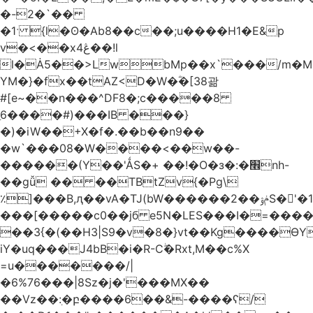
�-2�`��
�1ˑ {l�ʘ�Ab8��c��;u����H1�E&p
v�<��xڠ4��!l
l�Ȧ5��>LwbMp��x`���/m�M
YM�}�fx��tAZ<D�W�ؓ�[38괆
#[e~��n�
��^DF8�;c�����8
ַ6����#)���IB ���}
�)�iW��+X�f�.��b��n9��
�w`���08�W����<��w��-
������(Y��'ǺS�+ ��!�O�з�:�׮nh-
��gǚ �� ��TBtZv{�Pg\
٪]���B,ԯ��vA�TJ(bW������ݥۉ��2S�'�1�^c�Rs��l�0���צ�
���[�����c0��jб e5N�LES���I�=���
��3{�(��H3|S9�v�8�}vt��Kg����ӨY
iY�uq���J4bB�i�R-Cۖ�Rxt,M��c%X
=u�������/|
�6%76���|8Sz�j�'���MX��
��Vz��ٖ:�բ����6��&-����ʕ/