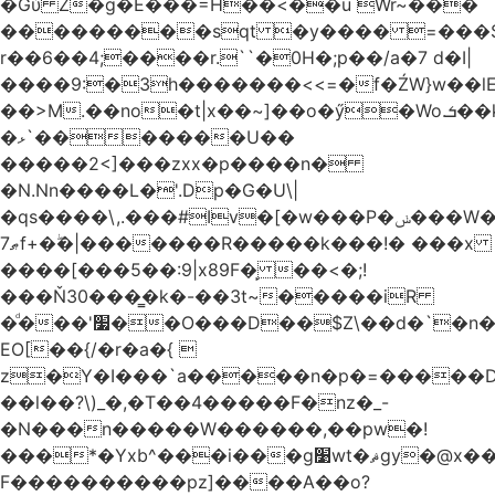
�Gύ Z�g�E���=H��<��u Wr~���
���������sqt �y���� =���
r��6��4;����r.``�0H�;p��/a�7 d�I|
����9:�3h�������<<=�f�ŹW}w��lEWק'�u�].Qs@�K�H&�v ����
��>M.��no�t|x��~]��o�ӳ�Wo.ܭ��k���~q��t��x¯��oN�+@W��s|
�ޅ`�������U��
�����2<]���zxx�p����n�
�N.Nn����L�'.Dp�G�U\|
�qs����\,.���#Iv�[�w���P�ݭ���W�[�����o/
ޠ7f+�ۖ�|�������R�����k���!� ���x
����[���5��:9|x89F�̙ ��<�;!
���Ň30���͇�k�-��3t~�����iR
�ͩ���'׷��O���D��$Z\��d�`�n�
EO[��{/�r�a�{ 
z�Y�I���`a�����n�p�=�����D�g������w�
��l��?\)_�,�T��͏4�����F�nz�_-
�N���n�����W������,��pw�!
���*�Yxb^���i���g׹wt�ޘgy�@x������ؽ>˶!
F����������pz]����A��o?