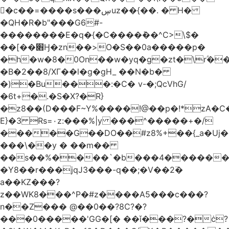
󥢦�c��=����s���ڛuz��{��. � H�
�QH�R�b"���G6#-
��������E�q�{�C����݊��^C>\$�
��[��׋Ӈ�zn��>O�S��0a�����p�
�h�w�8�0On��w�yq�g�zt�\rؖ�
�B�2��8/XГ��l�g�gH_ ��N�b�
�)�Bu���:�C� v-�;QcVhG/
�6t+�.�S�X?�R}
�z
8��(D���F~Y%����!@��p�!*zA�
E}�3 Rs=۰z:���%|y ���^�����+�/
�����G��DO��#z8%+��{_a�Uj�
���\��y � ��m��
��s��%����`�b���4������
�Y8��r���jqJ3���-q��;�V��2߳�
a��KZ���?
z��WK8���^P�#z����A5���c���?
n��Z��� @��0��?8C?�?
���0�����'GG�[� ��ǐ���?�ċ?