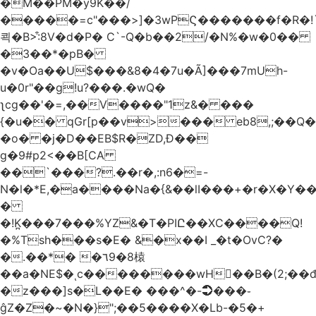
�M��PM�y9K��/
�����=c"���>]�3wPϚ�������f�R�!
쾩�B>:͒8V�d�P� C`-Q�b��2/�N%�w�0��
�3��*�pB�
�v�Oa��U$���&8�4�7u�Ã]���7mUh-
u�0r"��g!u?���.�wQ�
ʅcg��'�=,��V����"1z&� ���
{�u�� qGr[p��v>��� eb8,;��
�o� �j�D��EB$R�ZD,Ɖ��
g�9#p2<��B[CA
��`���?.��r
�,:n6�=-
N�l�*E,�a����Na�{&��lI���+�r�X�Y��_
�
�!K̪���7���%YZ&�T�PIԸ��XC����Q!
�%Tsh���s�E� &�x��I _�t�OvC?�
�.��*� �٦9�8榬
��a�NE$�ͺc��������wH��B�(2;��
�z���]s�L��E� ���^�-➲���֊
ĝZ�Z�~�N�}";��5����X�Lb-�5�+