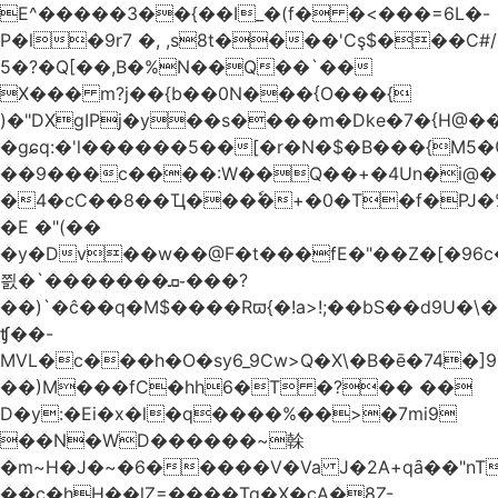
E^�����3��{��I_�(f� �<���=6L�-
P�l�9r7 �, ,s8t����'Cş$���C#/
5�?�Q[��,B�%N��Q��`��
X��� m?j��{b��0N���{O���{
)�"DXgIPj�y��s����m�Dke�7�{H@��
�gɕq:�'l������5��[�r�N�$�B���{M5
��9���c����:W��Q��+�4Un�i@�.
�4�cC��8��Ҵ���ٗ�+�0�T�f�PJ�
�E �"(��
�y�Dv��w��@F�t���fE�"��Z�[�96c�
쯼�`���� ���ܩ֊���?
��)`�ĉ��q�M$����Rϖ{�
!a>!;��bS��d9U�\�
ʧ��-
MVL�c���h�O�sy6_9Cw>Q�X\�B�ē�74�]
��)M���fC�hh6�T �?�� ��
D�y:�Ei�x�l�q����%��>�7mi9
��N�WD������~榦
�m~H�J�~�6�����V�Va J�2A+qȃ��"nT
��c�hH��lZ=����Tq�X�cA�8Z-