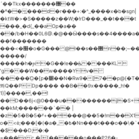
´��Tkx�������޶��
�º��͖���d�r���+:�^_����x�b�sgn|
�ktW�>�S�����z��W;�!rD���_��t���t
���_�d{_��aOp�a��
��/b�H��0L6@.�@��Ӹ����s��4����
��f�������
���<�׭�o�G��� @ǀ��s��޻n��;~��3R�˿�^r���iV��I $������#�Lы�����d�����E}
�����/
�����h�ԩ�G��!e��ܞ����KL
'g���W��w����Yv�
�����ᾨ�[p�׵��N�Rw9�[7��p@{�T��o�P"�t�U<y�
쫘Q��PDp���� ��B��9x�����_h!�
1}]����,��!
��D��6j<@0���u��������j�S+��
��kM;������`�� |
�z�5�B�5�ʸ+�����@��5�!m��X1��ߋ%��
o�<ė;���[�(�a�_�߿�Nn���t���o��\�`�,;E�,��1&�G
�$���D;�:�
=���gc.�|[�����ο���P26�-