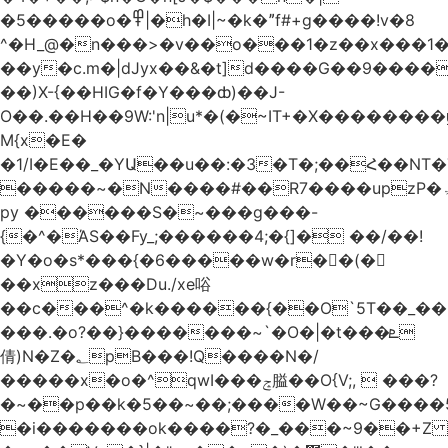
�5�����o�߾|�h�I|~�k�ˮf#+g����!v�8
^�H_@�n���>�v��o���1�z��x���1�
��y�c.m�|dJyx��&�t]d����G��9����
��)X-{��HIG�f�Y���ȸ)��J-
O��.��H��9W:'n|u*�(�~IT+�X������
M{x�E�
�1/I�E��_�YԱ��u��:�3�T�;��Հ��NT
�����~�N����#��R7����upzP�ۃt{�!g����9
py ������S�~���g���-
{�^�ΆS��Fy_;������4;�{]� ��/��!
�Y�o�s*���{�6�����w�r��ٌ(�
��xz���Du./xe唂
��c���^�k������{��O`5T��_��
���.�o?��}�������~`�O�|�t���ܧ
倩)N�Z�؂pB���!Q����N�/
�����x�o�^qwI���ݘ膉��O{V;,  ���?
�~��p��k�5��~��;����W��~G����
�i�������ok����?�_���~9��+Z