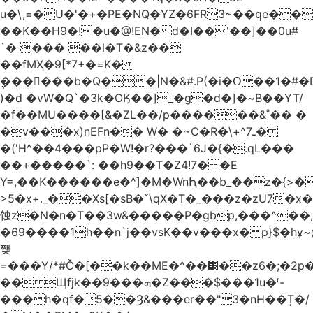
u�\,=�U�'�+�PE�NQ�YZ�6FR3~��ԛe��
��K��H9�!�u�@!EN� d�I��'��]��0u#
`� ��� ��l�T�&z��
��fMҲ�9[*7+�=K�
݆������b�Q��|N�&#.P(�i�Օ��1�#
)�d �vW�Q`�3k�OӃ��]_�g�d�]�~B��YT/
�f��MU����[&�ZL��/p������&˚�� �
�v���x)nEFn�� W� �~C�R�\+^ـ7�
�('H^��4���pP�W!�r?���`6J�{�.qL���
��+�����`: ��h9��T�Z4!7� �E
Y=,��K������e�^]�M�WnԦ��b_��z�{>�c'�����I!S��O,h
>5�x+._��Xs[�sB�ˇ\qX�T�_���z�zU7�x�
蚀z�N�n�T��3w&�����P�gbp,���^��
�69����1h��n`j��vsK��v���x� p}$�hұ~
쨎
=���Y/*#Č�[��k��ME�^��׸��z6�;�2p�"��f�3mn�Y�Y�
�� Щfjk��ܗ���9�Z���$���1u�ʳ-
���h�qf�5��Ȝ&���er��"3�nH��Ț�/