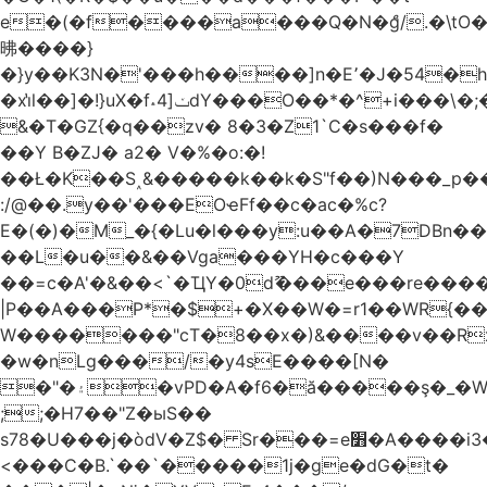
e�(�f����a���Q�N�ްg/.�\t
昲� ���}
�}y��K3N�'���h����]n�E՚�J�54�h@Dm��o�p�1߃o8�h��^
�xi̔l��]�!}uX�f˔4]ݖdY���O��*�^+i���\�;�^�9]�V� f�P���A�
&�T�GZ{�q��zv� 8�3�Z1`C�s���f�
��Y B�ZJ� a2� V�%�o:�!
��Ł�K��S˰&�����k��k�S"f��)N���_p��
:/@��.y��'���EOҽFf��c�ac�%c?
E�(�)�M_�{�Lu�l���y:u��A�7DBn�
��L�u��&��Vga���YH�c���Y
��=ϲ�A'�&��<`�ҴY�0dޫ���e���re����
|P��A���P*�$+�X��W�=r1��WR{��
W�������"ϲT�8��x�)&����v��R
�w�nLg���/�y4sE����[N�
�"�۽�vPD�A�f6�ă�����ş�_�W]�y�����N���
;;�H7��"Z�ыS��
s78�U���j�òdV�Z$� Sr���=e׻�A����i3�J�T�xDq2F\<����<⡛��+Zn�z� ss���tⵚÑ5��n(Rh����~�0��!
<���C�B.`��`�����1j�ge�dG�t�