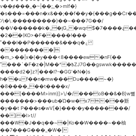
v��ɇ���_�~|��;_�>mIf�}
�s���=���n�x&��;��f��y�{���g��Cr��
ﾝ\�\.���������}��~���7G��/
��V������k�_�ןG_�wqr$�7����ɻ��-
�2��(KO>�F�����!���
˟���I��P������&���q�ۼ
���������|
�m_>��|x�{�y���<8����ew�nF{��
˟���`�F�z�|M��^�߿ZJ7G��gswwk������j��
����d2�]z?|���I?-�GG'�N�}s
h�'�uf��n�mw���Du����~�}
�8����_��t����x/
���[����M>inm}]>\/�/���oB��&�B}w뼱
�������>���ub�Ώ�w�x7���斳
�y��t P���s�wV[�}���:�y��������/
��}�l>t//
���Wٝ�J��q��~�|Ko��W����~��柚
��7���G���_�W�|