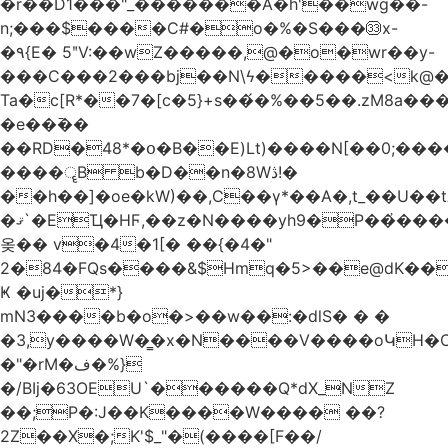
�r��D1���"_�������A�h'��wg��-
n;���$����C#�o�%�S���㉝x-
�٩{E� 5ʺV:��wZ�����,@�o�wr��y-
���C���2���bj��N\ϟ�����<k@�
Ta�c[R*��7�[c�5}+s��́�%��5��.zM8a
�e��߫��
��RD�48*�օ�B��E)Lt)����N[��0;��
����ॄB b�D��n�8Wڎ!�
��h��]�oe�kW)��,C��γ*��A�,t_��U��tב� _�C�Mh����ۥ�l5�Ğ#/
�ޤ`�EҴ�HϜ,��z�N����yh9�Р��҆����w`ۆ��]V�r
옺�� v�4�1[� ��{�4�"
2�84�FQs����&$Hmq�5>��e@dK����"
Ҝ �uj�*}
mN3����b�o�>��w��:�dlS� � �
�3,y����W�̳�x�N����V����oԿH�
�"�rM�ف�%}
�/BIj�63OEU`������Q*dX_NZ
��;P�:J��K����W���� ��?
2Z��X�;K'$_"�(����[F��/