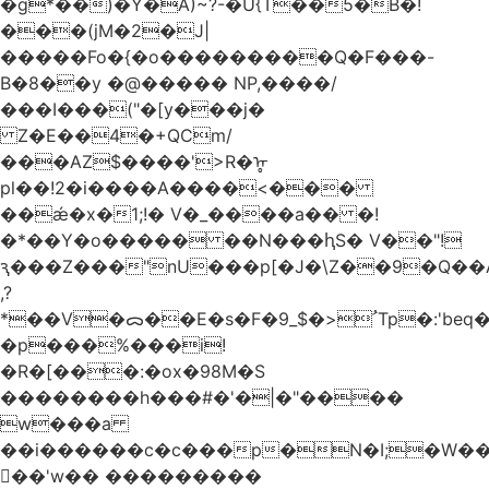
�g*��)�Y�A)~?-�U{T��5�B�!
���(jM�2�J|
�����Fo�{�o���������Q�F���-
B�8��y �@����� NP,����/
���I���("�[y���j�
Z�E��4�+QCm/
���AZ$����'>R�ᡎ
pl��!2�i����A����<���
��ǽ�x�1;!� V�_����a�� �!
�*��Y�o����� ��N���ԧS� V��"!
ԇ���Z���"nU���p[�J�\Z��9�Q��A
,?
*��V�ᯅ��E�s�F�ﹸ<�$_9Tp�:'beq�Mfcn�oj�n��,�>N4�S+b���p1&}&�|
�p���%���i!
�R�[���:�ox�98M�S
��������h���#�'�|�"����
w���a
��i������c�c���p�N�I;�W�
��'w�� ���������