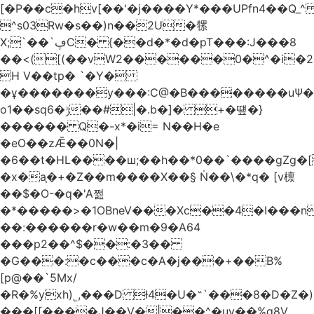
[�P��c�hv[��'�j����Y*���UPfn4��Q_
^s03Rw�s��)n��2U�㹎
X;`��`ڥC� {��d�*�d�pT���:J���8
��<([(��vW2������0�^�i
H V��tp� `�Y�
�ұ�������y���:C@�B��������uѰ��
o1��sq6�ݱ��#|�.b�]� +�떞�}
������ Q�-x*�i= N��H�e
�eO��zǢ��0N�|
�6��t�HL����ш;��h��
*0��`����gZg�[
�x�a֧�+�Z��m����X��§ Ṅ��\�*q� [v檩
��$�O-�q�'A쩚
�*�����>�1OBneV���Xc��4�I���n
��:������r�w��m�9�A64
���p2��^$��:�3��
�G���:�c���c�A�j���+��B%
[p@��`5Mx/
�R�%yxh)˾,���D ƚ4�U�˵`���8�D�Z
���[[����J��V�|��^�uy��%g8V