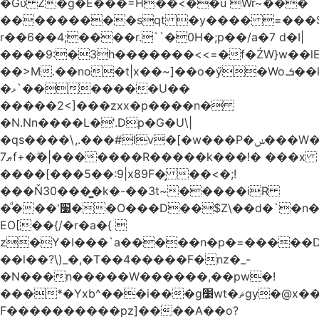
�Gύ Z�g�E���=H��<��u Wr~���
���������sqt �y���� =���
r��6��4;����r.``�0H�;p��/a�7 d�I|
����9:�3h�������<<=�f�ŹW}w��lEWק'�u�].Qs@�K�H&�v ����
��>M.��no�t|x��~]��o�ӳ�Wo.ܭ��k���~q��t��x¯��oN�+@W��s|
�ޅ`�������U��
�����2<]���zxx�p����n�
�N.Nn����L�'.Dp�G�U\|
�qs����\,.���#Iv�[�w���P�ݭ���W�[�����o/
ޠ7f+�ۖ�|�������R�����k���!� ���x
����[���5��:9|x89F�̙ ��<�;!
���Ň30���͇�k�-��3t~�����iR
�ͩ���'׷��O���D��$Z\��d�`�n�
EO[��{/�r�a�{ 
z�Y�I���`a�����n�p�=�����D�g������w�
��l��?\)_�,�T��͏4�����F�nz�_-
�N���n�����W������,��pw�!
���*�Yxb^���i���g׹wt�ޘgy�@x������ؽ>˶!
F����������pz]����A��o?