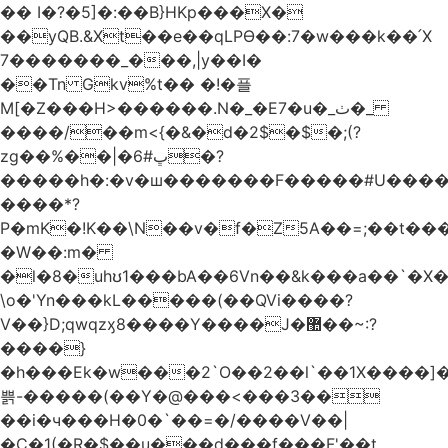
�� I�?�5]�:��B}HKp���X�
��yQB.&Xt��e��qLPϴ��:7�w���k��՛X
7�������_���,|y��Ι�
��Tn Gkv%t�� �!�플
M[�Z���H>������.N�_�E7�u�_ٺ�_
����/��m<{�&�d�2$�$�
;(?
zg��%��|�ڀ#6�?
�����h�:�v�ш�������F�����#U����a
����*?
P�mK�!K��\N��v�f�Z5A��=;��t���
�W��:m�
�l�8�uhʊ1���bA��6Vn��&k���a��`�X���L��
\o�'Yn���kL�����(��QVi����?
V��}D;qwqzӽ8����Y����J�޺��~:?
����}
�h���Ek�w���2`O��2��l`��1X����]�
쁡-�����(��Y�@���<���3��
��i�ч���H�0�`��=�/����V��|
�C�1(�R�$��u���d���f���F'��t