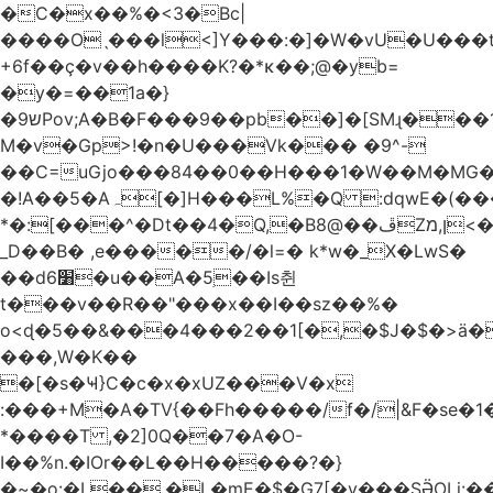
�C�x��%�<3�Bc|
����Oˎ���l<]Y���:�]�W�vU�U���
+6f��ç�v��h����K?�*κ��;@�y
b=
�y�=��1a�}
�ש9Pov;A�B�F���9��pb��]�[SMɻ���1v-
M�v�Gp>!�n�U���Vk��� �9^-
��C=uGjo���84��0��H���1�W��M�MG�
�!A��5�Aہ[�]H���L%�Q :dqwE�(���q��X�.bc�1d��\��#X�4��W�� Ldg
*�:[���^�Dt��4�Q,�B8@��ڦZן,מ<�oJ���ލ:�#���YLmh�Y?
_D��B� ,e�����/�l=� k*w�_X�LwS�
��d6׸�u��A�5ׅ��Is췬
t���v��R��"���x��I��sz��%�
o<ɖ�5��&���4���2��1[�,�$J�$�>ä�
���,W�K��
�[�s�Ҹ}C�c�x�xUZ���V�x
:���+M�A�TV{��Fh�����/f�/|&F�
se�
*����T ,�2]0Q��7�A�O-
I��%n.�IOr��L��H�����?�}
�~�o:�L��,�L�mE�$�G7[�y���SӚOLi