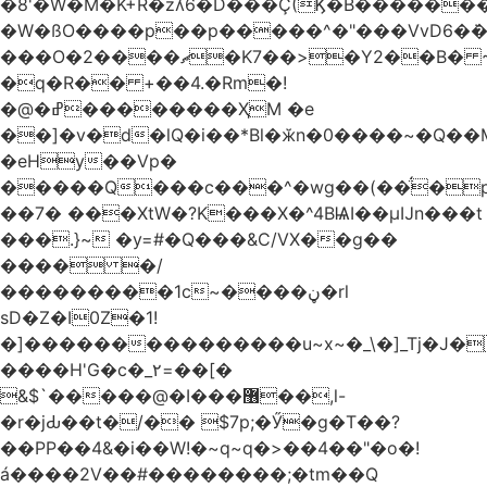
�8'�W�M�K+R�zʎ6�D���Ç(Ϗ�B������
�W�ßO����p��p�����^�"���VvD6�݁�
���O�2����ޗ�K7��>�Y2��B� ~$�ӵ�ã��m�dQp^�T�[� k�*h�
�q�R�� +��4.�Rm�!
�@�ߝ��������ҲM �e
̎��]�v�d�lQ�i��*Bl�ӂn�0����~�Q��
�eHy��Vp�
�����Q���c���^�wg��(��̈́�
��7� ���XtW�?K���X�^4BѨI��μĲn���t
���.}~ �y=#�Q���&C/VX��g��
���� �/
���������1c~����ڼ�rl
sD�Z�I0Z�1!
�]���������������u~x~�_\�]_Tj�J�
����H'G�c�_٢=��[�
&$`�����@�Ӏ���޶��,l-
�r�jԂ��t�/�� $7p;�Ӳ�g�T��?
��PP��4&�i��W!�~q~q�>��4��"�o�!
á����2V��#�� ������;�tm��Q