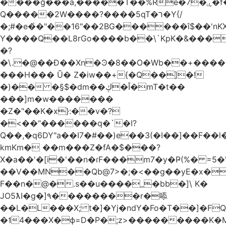
����ğ���a,�����T��%Re�7�ۑ�f�reQ�00!h����îNtr����� ��G�A�֓���Q�`�k��բ�^=n4�à��r[Y
Q�����2W����?����5qT�ר�Y{/
�;#�e�҆�"��16"��2BG������î$��'nKX
Y����Q��L8rGo����b��\`KpK�&���
�?
�\.�@��Ð��Xn�Ͽ�8��O�Wb��+����B
���H��� Ũ� Z�iw��+{�Q��]�!
�)�� �§$�dm��ڮ�Ĭ�mT�t��
���]m�w�������
�Z�"��К�x}:��v�?
�<��"������q�`�I?
Q��,�q6DY"a��I7�#��)e��3(�I��]��F��
kmKm� ��m���Z�fA�$���?
X�a��'�[i�'��n�ɾF���m7�y�Ҏ(%� =5�'
��V��MN��Qb@7>�;�<��g��yE�x�
F��n�@�.s��u����_�bb�]\ K�
JO5ƛI�ɡ�]٩��������r�㖭
��L�L���X; t�]�Yj�ndY�Fo�T��]�F
�˦4���X�ϕ=D�P�;z>���������K�M�