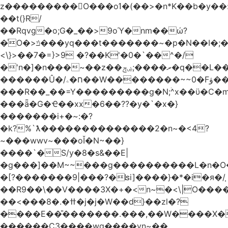
z���������O���oߗ�(��>�n*K��b�y��:^��NV�{����O~';w37z8�}
��t(}R/
��Rqvg�o;G�_��>9oΎ�nm��ώ?
�ͮO�>ݿ���yq���t�������~�p�N��I�;�68������b�f���'�ܟ�ks�f����f���`K�׼��{g=&G�+k�������������˻�����݇�������re6�o�^�~��=
<\}>��7�=}>9 �?��K'�0�`��^�/
�'n�]�n���~��z��ރ����;ۻݼ�q��L�����3�ڼx�8�ݿ���Y9�r�<]/
������Û�/ח�ۦ��W��������~~0�Fۋ���j���[���{�������Ҷ���/[��v��ެ�9����i�o�7����������_��3_�m�ۋ����
���R��_��=Y���������g�N;ۛ^x��ϋ�C�
���ǟ�G�Ҽ��xx�6��??�y�`�x�}
�������i+�~:�?
�k?%`ƛ��������������2�n~�<4?
~���wwv~���oǏ�N~��}
����`�S/y�8�s&��E|
�g���]��M~~���g����������L�n�O
�[?�������9|���?�ʪi]����}�*�i�я�/֧
��R9��\��V����3X�+�<n~�<\|O���
��<���8�.�ߚ�j�j�W��d}��zl�?
����E��̎�������.���,��W����X�ϼ�
������C3����wg����vn~��