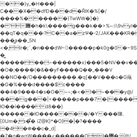
��}y_�H���|
C���X��dfÐ���d�ȒlK�%[�/
����%������}TwWW�]�}
� '޽�h�k\����g���k��>%~:i\9vyI��[P�n.�.�5�Y6I�>|s�N�v8��N<�0�|p��)b��Cz)�|
��qT�q���܃?C��a�zΨ�-2/JAK���KR��Oz�y/
���̳a��_5N
<�;lr�;`,�n���dW~�ٍ����p�k0g�0�~9S�2.�i�'^ڰ�F��i��
�͇
�������~������x)���5�NV��v��h��t0L�e2��A���ۏifg��h�Q��`H�����~���^v�^2�Z���ۧ�
�O�;����{�&��yF����Q��_���V
��NO��/O���������.�q[��V���o�G薞
�G�%���d����$c����
��4�9���4�s�O�~~;�<�!�~���y@/
���g���|+
�����p���7�{������
Ю��í����d8��}
������Ю�������/�Y���陳.
[0Um�;ɪ�᩺� iZ@K}*�O}�|�?����
�4�֍��c�_d|
�7�g�wgW����<������OI�޿�;j!t/