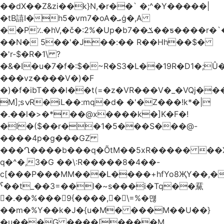
��dX��Z&zi��k}N,�r��` �;^�Y�����|
�tB譆I�h5�vm7�oA�ܝġ�,A
��P؉�hV,�č�:2%�Up�bݎ��7��ƽ����r�`��bn<1g�(h�ى!
��N� 5��'�J��:�� R��Hh��$�
�'r-$�R�1\ ?
�&�I�u�7�f�:$�~R�S3�L��19R�D1�;Û�
���vz����V�)�F
�)�f�ibT���l��t(=�z�VR���V�_�VQj�
M];sݍR�iL��:mq�d� �'�Z���!k*�|
�.��l�>�*��@x����k�]K�F�!
�I�($��r��1�5���S���@-
����4p�g���GZ
���Ղ����b���q�ÕtM��5xR����� ��X
q�^�,3�G ��\:R�����8�4��-
c[���P���MM���L����+hfYo8ҖY��,�
ˁ��t_��3=��l�~s���i�Tq��䵤
�.��%��� 9{����, �\=%�먢
��m�%Y��k�J�{u�M� ���M��U��}
�u���G ����[����M