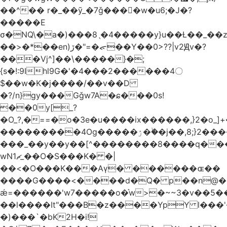
��^�� r�_��ӯ_�7ǧ����ٕw�u6;�J�?
�����E
σ�NQ\�a�)���8ˎ�4�����y}u��Ƚ��_��
��>�*��en)ڒ�"=�ᯠ��Y��0>??|v2Ԭv�?
��ܹ�Vj^]��\�����}�;
{s�!:9Ihl9G�'�4���2������4〇
$��w�K�j����/��v��D
�?/n}gy���Gǧw7A�ɕ���0s!
��0y[_?
�O_?,�==�o�3e�u����ix������,}2�o_]+�
���������4Og�����ۯ��ۙ�j��,8;}2����J��h��j���p}k*�^�|
���_��y��y��[^��������8����q���
wN1ޗ_��O�S���K� �|
��<�O���K���Aγ� ������ɶ��
����G����<����d�Q� p��n@�1�
ǽ=������'w7�����o�͛w>�~~3�v��5
��l����It"���B�z����YpY l���'�
�)���`�bK2H�i!