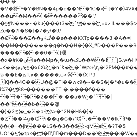
�� �
�V�$ˣ�Y�BN��4p�d��N�1C�v{�Y�)4VӾ
��ם�M�� ��������"/
�'N���~�ku{���t3�`��� =u>1L���$c
Zc��?f�S�]�7�y/�9/
�Ǿ���Z��وKڰ��s���KXTp����3 �A�=!
��M��������g�h��H�{�X_#D���P��
�������0�ύ[瑮
�x�#K�ڹIa��Mբ�,�ա�کL��W�1 jG.w�H\^8Z��n�]KUL{�z>7[n@A���<�M;_t�PwM;Ӝ��R�&����ki�j�����n0� u{�;j������Q��,�E2�t�Ӊ�/<�Qm�fo�/
≫K��@ږa�x6Xu�n`&��`Wթ:+\rᵧ�!2PM��#���=�>��ZTبrP�
뮒��E�jsftҡ�.����,ϕ<ޯw(�{X P9
Kj��4O��U�@�TI��wx9�~��S�j�*�u���[Eu��a)\��ݏ��X�&��~
i%7�88-������TT"�.����f���
�'���2��� ��a�Wݬ�`�|
��˶��b���갷
�)�3�_�%�p-s>�^2N�H&�]�
�Ȥ��:4g�Q/i��q֥�C�/1Ot���V�lkP�
ǭ�(�=�jh���LS��3��$>qMaI�?T�$
UO^��tpk�I�\�m���D��Ϟ��:�W���א��BwJ�].�B