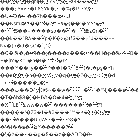
���|�gǋ�YVyFz4���/
���;|Ym�L83Yk�,�%j�P Y/
�UD���7h���p,U
��Nsm߷���7E#�{��:�m�
�S��~����so��� ˒'߷zQn�
��k��^RA��Ѷp�K�>@tf3��ع^J���=-
Nv�{ɒ�d�نG�`ͺC}
�O�.%�,�l��;����z�����H�p�%O�B
~�[m�K="�h�I� �}?
���ϓ��;,y��^��ǁ�R5(�t�pҙ�Υh
��ƽt�n��Vv�q��?�ې <"�d
~m����ͬ�_�
���ث��O4y|@5~��w�=�`�"ǋ���a��^�a�9՗Ϊ��=B<�cT
�T�ób$3�]�HfVt�O�4�^
�XLEaww�w�������� ??
�����'�7S�f�#2���^'^�K��/|
��W���R eW�\^S�?
�'�i��a�zY�����?
�\�à��~��g�5��z��ADC�9-