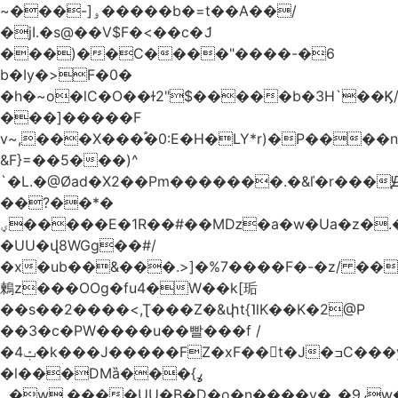
~���-]ۅ�����b�=t��A��/
�jI.�s@��V$F�<��c�ަJ
���)��C����"����-�6
b�Iy�>F�0�
�h�~o�lC�O��ɫ2"$�����b�3H`��Ϗ
���]�����F
v~,���Χ���֠�0:E�H�LY*r)�P����
&F}=��5���)^
`�L.�@Øad�X2��Pm�������.�&ľ�r���Ԭ
��?��*�
ؠ�����E�1R��#��Mǲ�a�w�Ua�z�.�SU�S��p���ǯ��yaa��Я�}
�UU�վ8WGg��#/
�x�ub��&���.>]�%7����F�-�z/ ��
鶫z���OOg�fu4�W��k[㻈
��s��2����<,Ʈ���Z�&փt{˥lK��K�2@P
��3�c�PW����u��빨���f /
�ݑ4�k���J�����FZ�xF��􊛣t�J�ߏC���yj�
�l���DMȁ���ߩ}
�۔w.����UU�B�D�o�n����v�_�9ߩw�����-!z0>' [�)Ս���g2�b�e)&tb�����":�c�\��%�������{����V��.�:��lbL"݊"3���h�Ĥ��W��5{ƚ` 1��8