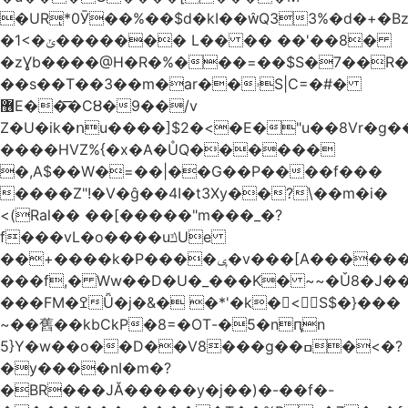
�URͅ*0Ӯ��%��$d�kI��Q33%�d�+�B
�1<�ݵ������� L�� �� ��'��8�
�zƔb����@H�R�%���=��$S�7��R�
��s��T��3��m�ar��ۥS|C=�#�
޶E��͞�CȢ�9��/v
Z�U�ik�ոu����]$2�<�E�"u��8Vr�g��EkW˽
����HVZ%{�x�A�ŮQ������
�,A$��W�=��|��G��P����f���
����Z"!�V�ĝ��4I�t3Xy��?\��m�i�
<(Ral�� ��[�����"m���_�?
f���vL�o����uݿUe
��+����k�P����ݷ�v���[A������v�.&��6������/
���f,� Ww��D�U�_���K� ~~�Ǔ8�J���
���FM�ߐǙ�j�&� �*'�k�𙑫<S$�}���
~��舊��kbCkP�8=�OT-�5�nԥn
5}Y�w��o��D��V8���g��ߛ�<�?
�y����nI�m�?
�BR���JĂ�����y�j��)�-��f�-