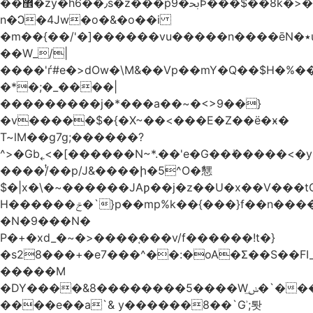
��޾�zy�h6��٫s�z���p9�ﲝϷ���$��8k�>�O���I�y�/O~���Eo>GË3�عr�Ͼ6wVg�/߭
n�Ͻ�4Jw�o�&�o��i
�m��{��/'�]������vu�����n����ēN�٭u�����o'�����w�^�Q���2�;U>��ʧ��
��W_/|
����'ѓ#e�>dOw�\M&��Vp��mY�Q��$H�%
�*�;�_����|
���������j�*���a��~�<>9��}
�v�����$�{�X~��<���E�Z��ё�ӿ�
T~lM��g7g;������?
^>�Gb˿<�[������N~*.��'e�G��ܺ�����<�y3
����/ͭ��p/J&����ի�5^O�㦟
$�|x�\�~������JAƿ��j�z��U�x��V���
H������ݗ�`}p��mp%k��{���}f��n����G{߿�_lz��=}
�N�9���N�
P�+�xd_�~�>����֚���v/f������!t�}
�s28���+�e7���^��:�oA�Σ��S��FI_
�����M
�DY����&8��������5����Wݭ͟�`����G�'ʭ����\N����.�W��w��ӫx>�~f�v&}
����e��a`& y������8��`Gʾ;퇏