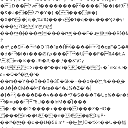
�ۡzD��7w��������������{�l9
�&�J��\7?�Y�) ���� @�}
�X�חr�]nj�,%#IQ���<�1�q��u���Ϡ2�γ!
���7O;mm
����j�������rj���F�u!j��R{�Mb�n�r�
ꍚ
�n*jz�9�f�O`R�1a�Ĥ�ަ���(�qaF�G
�d��I�(���@)\x����U��F�&4�ȽA
\$ՠ�%��U9�#}�� /��&"\Cy
�UC3\���"��c)��� +�`nKcS
є=�Q�f� �'�
��m��Y��
񢫫���3�6k�=��o�� %���̻�|
�J�|�CM��F�tѕ��^�J%�Z�'�|
�]�j����B��v����*7�S���T�Up%��r�
�=u�� "δU���!nM��̅]���
�z�f��f2����<���i�l���Z�HO�
���m��U��n�9�@0gӮ-
��#�� �d��U�56;m* -�lĬÔ�tX<��U��媅