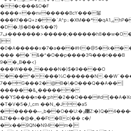
��c���&O�F
����=��nv�����BcY���鬊
���Kf��Q+z��`A^pۀ�XM��*�qAݷ1hP��G�����YU�Xa��]��^
�D�.埗�B��%��?}
ف7�������>�����;������h8��w�O����էW������������{�g����y�
|
�0�A�����x�7�a���#H�@5�k��
��� ��`&�^�O��p����3Գ���t���B
9��_B��<}
���W���_����N�)$�9����O
���^����½C������N.��W`���
7��G���2�@B�\�O���Q��A��|
������&˿������
��ϓS����n��;ph�2��O���#d[��A�
�T�V�5�,!_cm ��N_�J�a5
������ޞ_b��O��U:�޳ܯZ:�)Q�4�������
&Zf��=�@�_��Ft �Bc{�� c�/
�x��9QN�N94�m�|