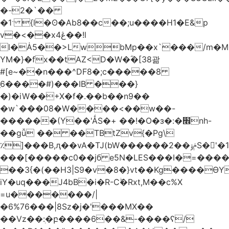
�-2�`��
�1ˑ {l�ʘ�Ab8��c��;u����H1�E&p
v�<��xڠ4��!l
l�Ȧ5��>LwbMp��x`���/m�M
YM�}�fx��tAZ<D�W�ؓ�[38괆
#[e~��n�
��^DF8�;c�����8
ַ6����#)���IB ���}
�)�iW��+X�f�.��b��n9��
�w`���08�W����<��w��-
������(Y��'ǺS�+ ��!�O�з�:�׮nh-
��gǚ �� ��TBtZv{�Pg\
٪]���B,ԯ��vA�TJ(bW������ݥۉ��2S�'�1�^c�Rs��l�0���צ�
���[�����c0��jб e5N�LES���I�=���
��3{�(��H3|S9�v�8�}vt��Kg����ӨY
iY�uq���J4bB�i�R-Cۖ�Rxt,M��c%X
=u�������/|
�6%76���|8Sz�j�'���MX��
��Vz��ٖ:�բ����6��&-����ʕ/