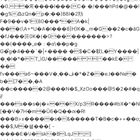
�0.�Ԙ����I���(C� �/���hPd�@��!
�g%߷zQn� p�:��}B8I�2劷
F�9��v�1{80���*�A�k|
���(\A+*U�A�l���8]H}K�._m�G��2�c
�fJ���[E0K�(�G���������>?
��{����_e� : �ʛ\��p�g
G�֩g�4���`�|+���� �$�C�㹷L�Y����|
�ͺ�l�*�T_ìG/�����  ��kE�
��
fv���a6~���V�,��ڤ�*�Z��e.I��Ne�
b�[7��,�A
�
�c�����2@���N�$_XzOo���@5�2�#�q�
ꏣ
���s��s�j�+��X/p3R�ܿ���#bX�^�N 
[��V�7H�m�Ů6�Q��ԕ�R!
���B>x�����s�&�����T�B�c�++��o;�ݸƬ^դ��J�a�I���7�f��F'���߭�ޒ���<���Z��
��$,M�쇝���[ -
����E�\i�sk�BLqJ;]