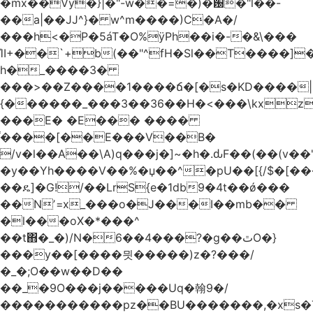
�mx��Vy�}|�"-w��=�)�԰�"l��-
��a|��JJ^}� w^m����)C�A�/
���h<�P�5áT�O%ӱPh��i�-�&\���
ΊI+��`+b(��"^fH�Sl��T����]
h�_����3�
���>��Z����1����ճ�[�s�KD����|
{������_���3��36��H�<���\kxz
���E� �E��� ����
֫����[��E���V��B�
/v�l��Α��\A)q���j�]~�h�.ԃF��(��(v��
�y��Yh����V��%�џ��^�pU��[{/$�[��
��ዴ]�G!/��LrS{e�1db9�4t��ǿ���
��Nʼ=x_���o�J���I��mb��
�l���oX�*���^
��t΋�_�)/N�6��4���?�g��ٿO�}
���y��[����믯�����)z�?���/
�_�;O��w��D��
��_�9O���j�����Uq�翰9�/
�����������pz��BU�������,�xs�T