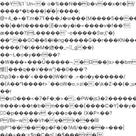
��Y%1`Un~� o�%��N��b�v��x�t�|/
����*�b���}�̾�|r����;
�߮�|��N�����淓�w�y�i�=����v�f��?
ӕ����?}L�����`-o�����Sw;{'�}
��^.��GO��6�I�ng�����G��r���KN��
����/?�\��M�緫��_~_g��}
��~L�o�y��r��?
�W���+���Ǖ�����~,�G��}s>��bm
懓]|���q��V��w"}��0���'?
O\p3�+��ʼ<����}W�h'� .=�n�y������/
�{A��֏����ɫ>`��oW�o.>zi�.�\k�Z:��{�.;u�����N
��r
�oO���<
�7�F�;�>�߸�PW�js3�2�����
֎���v��t�b�m�����[����C�Y]��y�
㛯ٍ�p�����v �y��o��� (X�P>��?
P/Be~w:��Vh�ҿ� k���ſ8
@P"1�ͥ����ַp�F�[�?A6/��z��=���|
�4�+��;>$n�C�n[J�$���n�|