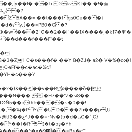
��,|y��Ι� ��Tn Gkv%t�� �!�플
Z5A��=;��t���lgs0Cѳ���}
B0�Ƈ�?
���d���f���F'��t
OҽFf��c�ac�%c?
��YH�c���Y
8��x�)&����v��Rx����ȍ�[
k�,�%j�P Y/�UD���7h���p,U
�نG�`ͺC}
�^��ǁ�R5(�t�pҙ�Υh