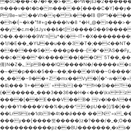
�oO���<
�7�F�;�>�߸�PW�js3�2�����
֎���v��t�b�m�����[����C�Y]��y��
P/Be~w:��Vh�ҿ� k���ſ8 @P"1�ͥ��
�h�I|~�k�ˮf#+g����!v�8 ^�H_@�n���
��y�c.m�|dJyx��&�t]d����G��9����
O��.��H��9W:'n|u*�(�~IT+�X������
�1/I�E��_�YԱ��u��:�3�T�;��Հ��NT�T��
������S�~���g���-{�^�ΆS��Fy_;
��c���^�k������{��O`5T��_��
倩)N�Z�؂pB���!Q����N�/�����x�o�^qwI���ݘ膉��O{V;,  ���?
�~��p��k�5��~��;����W��~G����
�_���~9��+Z �mx��Vy�}|�"-w��=
�&\��� ΊI+��`+b(��"^fH�Sl��
{������_���3��36��H�<���\kxz
֫����[��E���V��B� /v�l��Α��\
�y��Yh����V��%�џ��^�pU��[{/$�[��
��LrS{e�1db9�4t��ǿ��� ��Nʼ=x_
���y��[����믯�����)z�?���/�_�;O�
�����������pz��BU�������,�xs�T