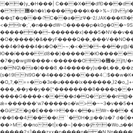
��}y_�H���| C���X��dfÐ���d
� '޽�h�k\����g���k��>%~:i\9vyI��[P�n.�.�5�Y6I�>|s�N�v8��N<�0�|p��)b��Cz)�|
��qT�q���܃?C��a�zΨ�-2/JAK���KR��Oz�y/���̳a��_5N
<�;lr�;`,�n���dW~�ٍ����p�k0g�0�~9S�2.�i�'^ڰ�F��i����w
�������~������x)���5�NV��v��h��t0L�e2��A���ۏifg��h�Q��`H�����~���^v�^2�Z���ۧ�
�O�;����{�&��yF����Q��_���V ��
��4�9���4�s�O�~~;�<�!�~���y@
Ю��í����d8��}������Ю�������/
�7�g�wgW����<������OI�޿�;j!t/��^�� r�_��ӯ_�7ǧ����ٕw�u6;�J�?�����E
σ�NQ\�a�)���8ˎ�4�����y}u��Ƚ��_��z ��>�*��en)ڒ�"=�ᯠ��Y��0>??|v2Ԭv�?
{s�!:9Ihl9G�'�4���2������4〇$��w�K
�O_?,�==�o�3e�u����ix������,}2�o_]+��^?̮���������4Og�
���_��y��y��[^��������8����q���#9?wN1ޗ_��O�S���K� �|��<�O���K���Aγ�
����G����<����d�Q� p��n@�1�
ǽ=������'w7�����o�͛w>�~~3�v��5���m���?
�Gύ Z�g�E���=H��<��u Wr~��
r��6��4;����r.``�0H�;p��/a�7 d�I|����9:�3h�
��>M.��no�t|x��~]��o�ӳ�Wo.ܭ��k���~q��t��x¯��oN�+@W��s|�ޅ`�������U��
�����2<]���zxx�p����n� �N.Nn����L�'.Dp�G�U\