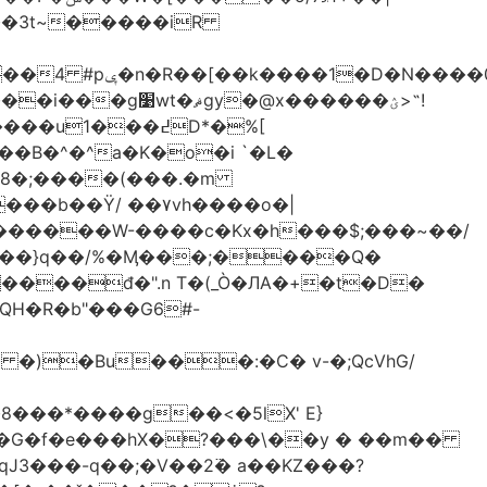
-��3t~�����iR
��0�Ë��r�-
�@x������ؽ>˶!
�B�^�^a�K�o�i `�L�
���b��Ϋ/ ��۷vh����o�|
������W-����c�Kx�h���$;���~��/
 �)�Bu���:�C� v-�;QcVhG/
���*����g��<�5lX' E}
P�G�f�e���hX�?���\��y � ��m��
���-q��;�V��2߳� a��KZ���?