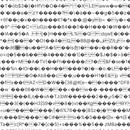
�T�ób$3�]�HfVt�O�4�^ �XLEaww�w�
�'�i��a�zY�����?�\�à��~��g�5��z�
+6f��ç�v��h����K?�*κ��;@�y
b= �y�=��1a�}�ש9Pov;A�B�F���9��pb��]�
�9^-��C=uGjo���84��0��H���1�W��M
�!A��5�Aہ[�]H���L%�Q :dqwE�(���q��X�.bc�1d��\��#X�4��W�� Ldg
*�:[���^�Dt��4�Q,�B8@��ڦZן,מ<�oJ���ލ:�#���YLmh�Y?_D��B� ,e�����/�l=� k*w�_X�LwS�
��d6׸�u��A�5ׅ��Is췬t���v��R��"���x��I��sz��%�
o<ɖ�5��&���4���2��1[�,�$J�$�>ä�
:���+M�A�TV{��Fh�����/f�/|&F�
se�
I��%n.�IOr��L��H�����?�}�~�o:�L�
�1ˑ {l�ʘ�Ab8��c��;u����H1�E&p v�<��xڠ4��!l l�Ȧ5��>LwbMp��x`���
�fx��tAZ<D�W�ؓ�[38괆#[e~��n�
��^DF
�w`���08�W����<��w��-������(Y��'ǺS�+ ��!�O�з�:�
٪]���B,ԯ��vA�TJ(bW������ݥۉ��2S�'�1�^c�Rs��l�0���צ� ���[�����c0��jб e5N�LES���I�=��������
��3{�(��H3|S9�v�8�}vt��Kg����ӨY�
=u�������/|�6%76���|8Sz�j�'���
n;���$����C#�o�%�S���㉝x-�٩{E� 5ʺV:��wZ�����,@�o�wr��y-���C���2���bj��N\ϟ�����<k@�3?
Ta�c[R*��7�[c�5}+s��́�%��5��.zM8a�