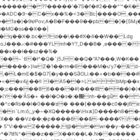
������� ??�����'�7S�f�#2���^'^�K�
�ADC�9-�C�x��%�<3�Bc|����Oˎ���
[SMɻ���1v-M�v�Gp>!�n�U���Vk���
�MG�ss��X��|
��~`6�ł^�Q�`j5J��Q�"A?���,W�K��
1�����>)lwZ�1��rm�6���M�u'y7�& d
�,�L�mE�$�G7[�y���SӚOLi:��+�b���
/m�M�b�| YM�}
8�;c�����8 ַ6����#)���IB ���}�)
׮nh-��gǚ �� ��TBtZv{�Pg\
n`Lm:ô;_y�~�XQ�����\Hxѫ]D����h8����
MX�� ��Vz��ٖ:�բ����6��&-����ʕ/
��*�7Ȣ%^���z�� X��K��L�.N� �e��߫��