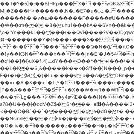
�� I�?�5]�:��B}HKp���X� ��yQB.&X
M[�Z���H>����
�����h�:�v�ш�������F�����#U����a�3
�W��:m� �l�8�uhʊ1���bA��6Vn��&k���a��
\o�'Yn���kL�����(��QVi����?V��}D;qwqzӽ8����Y����J�޺��~:?����}�h���Ek
쁡-�����(��Y�@���<���3�� ��i�
e�(�f����a���Q�N�ްg/.�\tO
�}y��K3N�'���h����]n�E՚�J�54�h@Dm��o�p�1߃o8�h��^
�xi̔l��]�!}uX�f˔4]ݖdY���O��*�^+i���\�;�^�9]�V� f�P���A� &�T�GZ{�q��zv� 8�3�Z1`C�s���f� ��Y B�ZJ� a2� V�%�o:�!
��Ł�K��S˰&�����k��k�S"f��)N���_p��
E�(�)�M_�{�Lu�l���y:u��A�7DBn
��=ϲ�A'�&��<`�ҴY�0dޫ���e���re����
|P��A���P*�$+�X��W�=r1��WR{�
�w�nLg���/�y4sE����[N� �"�۽�vPD�A�f6�ă�����ş�_�W]�y�����N��� ;;�H7��"Z�ыS��
s78�U���j�òdV�Z$� Sr���=e׻�A����i3�J�T�xDq2F\<����<⡛��+Zn�z� ss���tⵚÑ5��n(Rh����~�0��!
<���C�B.`��`�����1j�ge�dG�t� �
��Nsm߷���7E#�{��:�m� �S��~����so��� ˒
�O�.%�,�l��;����z�����H�p�%O�BQ8
��ƽt�n��Vv�q��?�ې <"�d ~m����ͬ�_� ���ث��O4y|@5~��w�=�`�"ǋ���a��^�a�9՗Ϊ��=B<�cT