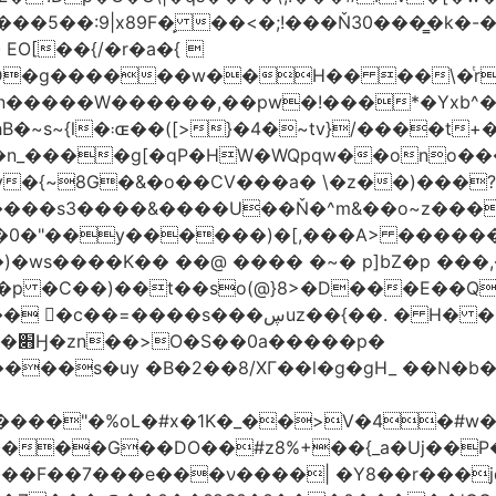
�5��:9|x89F�̙ ��<�;!���Ň30���͇�k�
�H�� ��\�ͭr��4 #pݷ�n�R��[��k����1�D�N��
W������,��pw�!���*�Yxb^���i���g׹wt�ޘgy
��u߄���1D*�%[
n_����g[�qP�HW�WQpqw��ono���
"�0����s3����&����U��Ň�^m&��o~z���
�0�"��y������)�[,���A> �����
ڛuz��{��. � H� �QH�R�b"���G6#-
�p�
���s�uy �B�2��8/XГ��l�g�gH_ ��N�b�
����"�%oL�#x�1K�_��>V�4�#w�8
����G��DO��#z8%+��{_a�Uj��
��7���e���ν����| �Y8��r���jqJ3