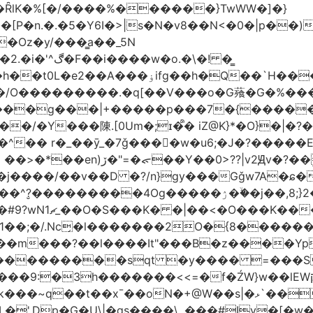
�ȒlK�%[�/����%������}TwWW�]�}
�o.�\�! �͇
��O�����*_�W�߳��Ӌ��S�kg����ϝ$��N����{�?
NO��/O���������.�q[��V���o�G薞�G�%
/���g���|+
�����p���7�{�������
�Y���陳.[0Um�;ɪ�᩺� iZ@K}*�O}�|�?
��ܹ�Vj^]��\�����}�;
�j����/��v��D �?/n}gy���Gǧw7A�ɕ�
����ۯ��ۙ�j��,8;}2����J��h��j���p}k*�^�|
 ������ɶ��
�;�/.Nc̗�l�������2O�{8������
��l����It"���B�z����YpY l���'��˭�س
� ���������sqt �y���� =���
������<<=�f�ŹW}w��lEWק'�u�].Qs@�K�H&�v �����m}
|�qs����\,.���#Iv�[�w���P�ݭ���W�[�����o/7