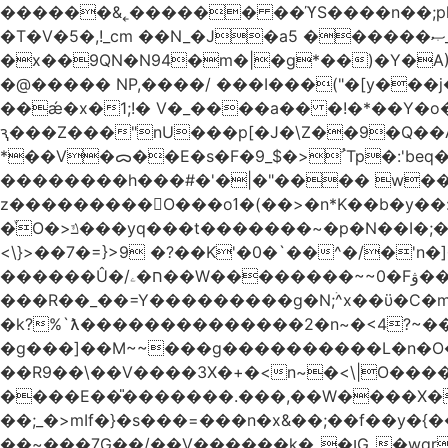
������&˿������ ��ϓS����n��;p
�T�V�5�,!_cm ��N_�J�a5 ������ޞ_b��O��U:�޳ܯZ:�)Q�4������� &Zf��=�@�_��Ft �Bc{�� c�/
�x��9QN�N94�m�|�g*��)�Y�A
�@����� NP,����/ ���I���("�[y��
��ǽ�x�1;!� V�_����a�� �!�*��Y�
ԇ���Z���"nU���p[�J�\Z��9�Q��A�
*��V�ᯅ��E�s�F�ﹸ<�$_9Tp�:'beq�Mfcn�oj�n��,�>N4�S+b���p1&}&�|�p���%���i!�R�[���:�ox�98M�S
��������h���#�'�|�"���� w�
z���������O���oߗ�(��>�n*K��b�y��:^��NV�{����O~';w37z8�}��t(}R/��Rqvg�o;G�_��>9oΎ�nm��ώ?
�ͮO�>ݿ���yq���t�������~�p�N��I�;�68������b�f���'�ܟ�ks�f����f���`K�׼��{g=&G�+k�������������˻�����݇�������re6�o�^�~��=
<\}>��7�=}>9 �?��K'�0�`��^�/�'n�]�n���~��z��ރ����;ۻݼ�q��L�
������Û�/ח�ۦ��W��������~~0�Fۋ���j���[���{�������Ҷ���/[��v��ެ�9����i�o�7����������_��3_�m�ۋ����
���R��_��=Y���������g�N;ۛ^x��ϋ�C�
�k?%`ƛ��������������2�n~�<4?~���
�g���]��M~~���g����������L�n�O�?�
��R9��\��V����3X�+�<n~�<\|O�������w��f�
����E��̎�������.���,��W����X�ϼ��
��;_�>mIf�} �s���=���n�x&��;��f��y�
��~���7G��/��V������k�_�ןG_�wqr$�7����ɻ��-�2��(KO>�F�����!���˟���I��P������&���q�ۼ