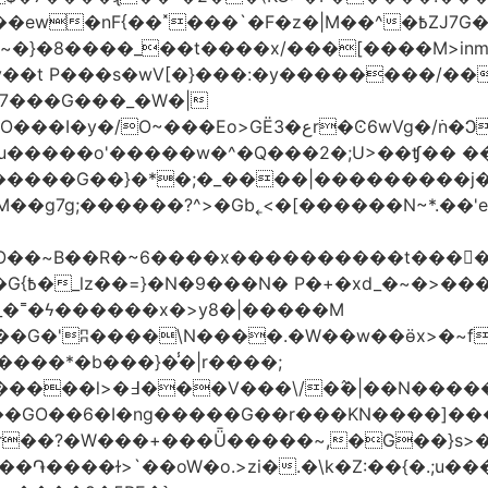
�|M��^�߿ZJ7G��gswwk������j�� ����d2�]z?|���I?-
~�}�8����_��t����x/���[����M>inm}]
t P���s�wV[�}���:�y��������/��}
7���G���_�W�|
������G��}�*�;�_����|���������j
�g7g;������?^>�Gb˿<�[������N~*.��'e�
tO��~Β��R�~6����x����������t����
_�˭�ϟ������x�>y8�|�����M
����*�b���}�̾�|r����;
@=4_�+�T:m�7ߖ���J�w���(M����5��������l>�߃�
��V���\/�߮�|��N����
��GO��6�I�ng�����G��r���KN����]��
�r��?�W���+���Ǖ�����~,�G��}s>�
�ɫ>`��oW�o.>zi�.�\k�Z:��{�.;u�����N<ݿ�����