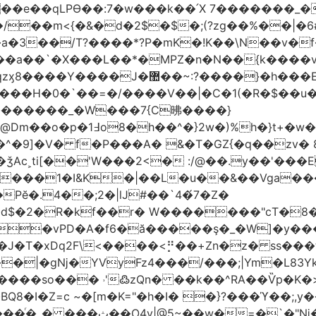
t��e��qLPϴ��:7�w���k��՛X 7�������_�
;(?zg��%��|�ڀ#6�?
��.N�_�E7�u�_ٺ�_ ����/��m<{�&�d�2$�$�
��/T?����*?P�mK�!K��\N��v�f�
`�X���L��*�MPZ�n�N��{k����v�d�/yڷ��=P
�w���2`O��2��l`��1X����]�k17�Ψ'�
ч���H�0�`��=�/����V��|�C�1(�R�$��u
�������_�W���7{C昲� ���}
�}2w�)%h�}t+�w��
ǯAc˲ti[��'W���2<� :/@��.y��'���E
�����1�I&K�|��L�u��&��Vga�
Pĕ�.4��;2�|lJ#��`4�́7�Z�
�d$�2�R�kf��r� W�������"ϲT�
��|�gǋ�YVyFz4���/���;|Ym�L83Y
'߷zQn� ��k��^RA��Ѷp�K�>@tf3��ع^J���=-Nv�{ɒ�d
�I�Z=c ~�[m�K="�h�I� �}?���ϓ��;,y�