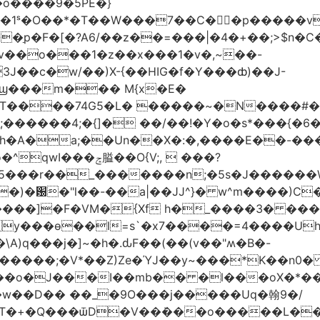
�o����9�5PE�}
1ˢ�O��*�T��W���7��C�㛯ٍ�p�����v 
��ַp�F�[�?A6/��z��=���|�4�+��;>$n�C
>�v��o���1�z��x���1�v�,~��-
3J��c�w/��)X-{��HIG�f�Y���ȸ)��J-
��ϣ���m��� M{x�E�
��74G5�L� �����~�N����#��R7����upz
������4;�{]� ��/��!�Y�o�s*���{�6
h�A�a;��Un��X�:�,����E��-���.
5���r��_�������n;�5s�J������
�)�԰�"l��-��a|��JJ^}� w^m����)C�
T����]�F�VM�{Xf h�_����3� �
y���ѳ��l=s`�x7����=4����U
A)q���j�]~�h�.ԃF��(��(v��"ʍ�B�-
�����;�V*��Z)Ze�ΎJ��y~���*K��n0
���o�J���I��mb�� �l���oX�*���^
�w��D�� ��_�9O���j�����Uq�翰9�/
�+�Q���ѿD�V��ܿ���o�����L��>�