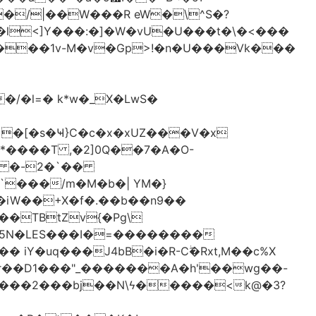
�/|��W���R eW�\^S�?
l<]Y���:�]�W�vU�U���t�\�<���
 �[�s�Ҹ}C�c�x�xUZ���V�x
-*����T ,�2]0Q��7�A�O-
�# �-2�`��
�iW��+X�f�.��b��n9��
 iY�uq���J4bB�i�R-Cۖ�Rxt,M��c%X
�r��D1���"_�������A�h'��wg��-