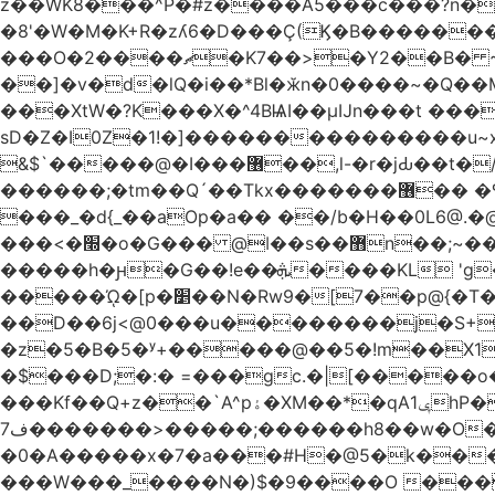
z��WK8���^P�#z����A5���c���?n�
�8'�W�M�K+R�zʎ6�D���Ç(Ϗ�B�������
���O�2����ޗ�K7��>�Y2��B� ~$�ӵ�ã��m�dQp^�T�[� k�*h� �q�R�� +��4.�Rm�!�@�ߝ��������ҲM �e
̎��]�v�d�lQ�i��*Bl�ӂn�0����~�Q�
���XtW�?K���X�^4BѨI��μĲn���t ���
sD�Z�I0Z�1!�]���������������u~x~�_
&$`�����@�Ӏ���޶��,l-�r�jԂ��t�/�� $7p;�Ӳ�g�T��?��PP��4&�i��W!�~q~q�>��4��"�o�!á����2V��#��
������;�tm��Q´��Tkx�������޶�� �º��͖���d�r���+:�^_����x�b�sgn|�ktW�>�S�����z��W;�!rD���_��t���t
���_�d{_��aOp�a�� ��/b�H��0L6@
���<�׭�o�G��� @ǀ��s��޻n��;~��3R�˿�^r���iV��I $������#�Lы�����d�����E} �����/
�����h�ԩ�G��!e��ܞ����KL 'g���W��w����Yv�
�����ᾨ�[p�׵��N�Rw9�[7��p@{�T��o�P"�t�U<y�쫘Q��PDp���� ��B��9x�����_h!� 1}]����,��!
��D��6j<@0���u��������j�S+��ڎ�|��kM;������`�
�z�5�B�5�ʸ+�����@��5�!m��X1��ߋ%���l|-o�<ė;���[�(�a�_�߿�Nn���t���o��\�`�,;E
�$���D;�:� =���gc.�|[�����
���Kf��Q+z��`A^pۀ�XM��*�qAݷ1hP��G�����YU�Xa��]��^ �D�.埗�B��%��?}
ف7�������>�����;������h8��w�O����էW������������{�g����y� |
�0�A�����x�7�a���#H�@5�k����
���W���_����N�)$�9����O ���