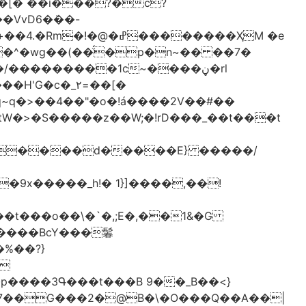
[� ��ǐ���?�ċ?
vD6�݁��-
�^�wg��(��̈́�p�n~�� ��7�
/���������1c~����ڼ�rl
�c�_٢=��[�
�����BcY���鬊
���3Գ���t���B 9��_B��<}
7��G���2�@B�\�O���Q��A��|