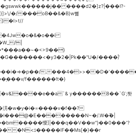
>\/�/���oB��&�B}w뼱
�l>t//
�*���a��~�<>9��}
G��ܺ�����<�y3�2�|Pk��"U�/����/ͭ
��i�=>�p��/.���4�>>��D�'�����
�淓�w�y�i�=����v�f��?
�l���@�E��������N~�/.W�߮�|
�bm�����懓]|���q��V��w"}��0���'?
lF��Ms[�}��r