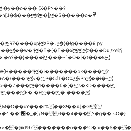
�y��o��� (X�P>��?
�n[J�$���n�|�5�����o�߾|
P�ۃt{�!g����9 py
�����w�r��ٌ(� ��xz���Du./xe唂
�o?��}�������~`�O�|�t���ܧ
W{H�����?�i�������ok����?
A�/���h<�P�5áT�O%ӱPh��i�-
��>��Z����1����ճ�[�s�KD����|
h!���E� �E��� ����
� M�Ω��uY���r%��3!��ዴ]�G!/
 ��t΋�_�)/N�6��4���?�g��ٿO�}
�@d!97�������o���!C�lx��$����