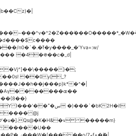
���d����$c����
/n0�`�.�֜f�y����_�'Yva=:w/
���� �4�֍��c�_d|
��0s! ��0y[_?
��{8��}
 �)���`�bK2H�i!
S���� @j
ޠf+�ۖ�|