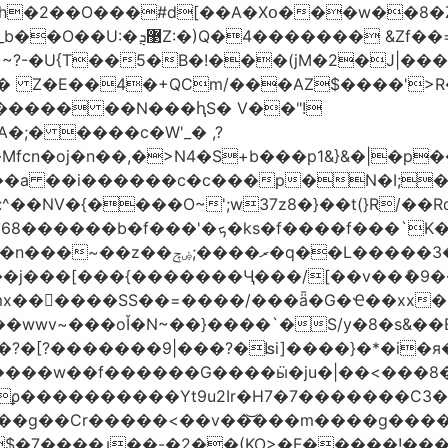
h�2��O���#d[��A�Xօ���w��8�
)~?-�U{T��5�B�!���(jM�2�J|�
�j� Z�E��4�+QCm/���AZ$����'>
o����� ��N���ԧS� V��"!
;� ����c�W'_� ,?
��a ��i������c�c���p�N�I;
����3�ڼx�8�ݿ���Y9�r�<]/
mx������SS��=����/���ǟ�G�Ҽ��xx�6
wwv~���oǏ�N~��}����`�S/y�8�s&��E
[?�������9|���?�ʪi]����}�*�i�я�
�����G����ӹ�ju�|��<���8�.�ߚ�j�j�W��d}��zl
��������Yt9u2Ir�H7�7� ������C3���
{���g��Cr�����<��v��͝���m����g���