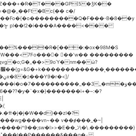
Z���+�R�T���GP{5�ǯK��
����Fo�{�o���������Q�F���-B�8��y
R�ᡎ pl��!2�i����A����<���
�W���
< 7Ϝo���� ��'w�� ���������
��??�y�`�x�}�������i+�~:�?
|
/֧
�?
�wg����vn~�� v��ɇ���_�~|
�����i^9��;sw�l>>�E��_ﾝ\�\.���������}