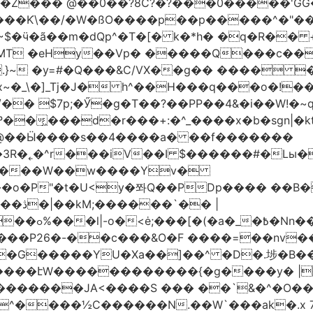
�Z��� @��0��?8C?�?���0�����'GG�
��Ƙ\��/�W�ßO����p��p�����^�"���V
�MT �eHy��Vp� �����Q���c��
.}~ �y=#�Q���&C/VX��g�� ���� �
\�]_Tj�J� h^��H���q���o�!����H'G
.�@��Ӹ����s��4����a� ��f�������
� |
�,��1&�G
ο���P26�-��c���&O�F ����=��nv
�����JA<����S ��� ��`&�^�O��p�
^����½C������N.��W`���ak�.x 