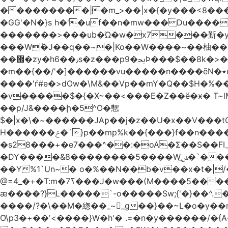
���������|�m_>��|x�{�y���<8����ew�nF{��˟���`�F�z
�GG'�N�}s h�'�uf��n�mw���Du����
�������>���ub�Ώ�w�x7���斳�y��
���Wٝ�J��q��~�|Ko��W����~��柚��
��޾�zy�h6��٫s�z���p9�ﲝϷ���$��8k�>�O���I�y�/O~���Eo>GË3�عr�Ͼ6wVg�/߭n�Ͻ�4Jw�o�&�o��i
�m��{��/'�]������vu�����n����ēN�٭u�����o'�����w�^�Q���2�;U>��ʧ�� ��W_/|
����'ѓ#e�>dOw�\M&��Vp��mY�Q��$H�%
�v�����$�{�X~��<���E�Z��ё�ӿ� T~lM�
��p/J&����ի�5^O�㦟
$�|x�\�~������JAƿ��j�z��U�x��V���
H������ݗ�`}p��mp%k��{���}f��n����G{߿�_lz��=}�N�9���N� P�+�xd_�~�>����֚���v/f������!t�}
�s28���+�e7���^��:�oA�Σ��S��FI
�DY����&8��������5����Wݭ͟�`����G�'ʭ����\N����.�W��w��ӫx>�~f�v&}����e��a`& y������8��`Gʾ;퇏
��Y%1`Un~� o�%��N��b�v��x�t�|/
ӕ����?}L�����`-o�����Sw;{'�}��^.
����/?�\��M�緫��_~_g��}��~L�o�y�
O\p3�+��ʼ<����}W�h'� .=�n�y������/�{A��֏���