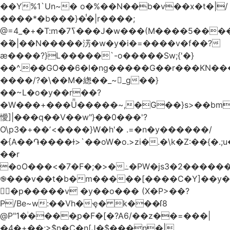
��Y%1`Un~� o�%��N��b�v��x�t�|/
����*�b���}�̾�|r����;
�߮�|��N�����淓�w�y�i�=����v�f��?
ӕ����?}L�����`-o�����Sw;{'�}
��^.��GO��6�I�ng�����G��r���KN��
����/?�\��M�緫��_~_g��}
��~L�o�y��r��?
�W���+���Ǖ�����~,�G��}s>��bm
懓]|���q��V��w"}��0���'?
O\p3�+��ʼ<����}W�h'� .=�n�y������/
�{A��֏����ɫ>`��oW�o.>zi�.�\k�Z:��{�.;u�����N
��r
�oO���<
�7�F�;�>�߸�PW�js3�2�����
֎���v��t�b�m�����[����C�Y]��y�
㛯ٍ�p�����v �y��o��� (X�P>��?
P/Be~w:��Vh�ҿ� k���ſ8
@P"1�ͥ����ַp�F�[�?A6/��z��=���|
�4�+��;>$n�C�n[J�$���n�|