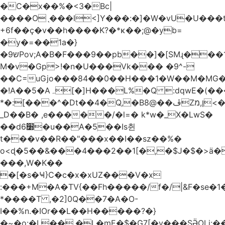
�C�x��%�<3�Bc|
����Oˎ���l<]Y���:�]�W�vU�U���
+6f��ç�v��h����K?�*κ��;@�y
b=
�y�=��1a�}
�ש9Pov;A�B�F���9��pb��]�[SMɻ���1v-
M�v�Gp>!�n�U���Vk��� �9^-
��C=uGjo���84��0��H���1�W��M�MG�
�!A��5�Aہ[�]H���L%�Q :dqwE�(���q��X�.bc�1d��\��#X�4��W�� Ldg
*�:[���^�Dt��4�Q,�B8@��ڦZן,מ<�oJ���ލ:�#���YLmh�Y?
_D��B� ,e�����/�l=� k*w�_X�LwS�
��d6׸�u��A�5ׅ��Is췬
t���v��R��"���x��I��sz��%�
o<ɖ�5��&���4���2��1[�,�$J�$�>ä�
���,W�K��
�[�s�Ҹ}C�c�x�xUZ���V�x
:���+M�A�TV{��Fh�����/f�/|&F�
se�
*����T ,�2]0Q��7�A�O-
I��%n.�IOr��L��H�����?�}
�~�o:�L��,�L�mE�$�G7[�y���SӚOLi