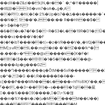
��dX��Z&zi��k}N,�r��` �;^�Y�����|
�tB譆I�h5�vm7�oA�ܝġ�,A
��P؉�hV,�č�:2%�Up�bݎ��7��ƽ����r�`��bn<1g�(h�ى!
��N� 5��'�J��:�� R��Hh��$�
�'r-$�R�1\ ?
�&�I�u�7�f�:$�~R�S3�L��19R�D1�;Û�
���vz����V�)�F
�)�f�ibT���l��t(=�z�VR���V�_�VQj�
M];sݍR�iL��:mq�d� �'�Z���!k*�|
�.��l�>�*��@x����k�]K�F�!
�I�($��r��1�5���S���@-
����4p�g���GZ
���Ղ����b���q�ÕtM��5xR����� ��X
q�^�,3�G ��\:R�����8�4��-
c[���P���MM���L����+hfYo8ҖY��,�
ˁ��t_��3=��l�~s���i�Tq��䵤
�.��%��� 9{����, �\=%�먢
��m�%Y��k�J�{u�M� ���M��U��}
�u���G ����[����M