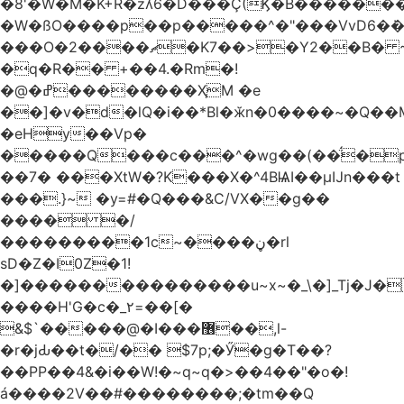
�8'�W�M�K+R�zʎ6�D���Ç(Ϗ�B������
�W�ßO����p��p�����^�"���VvD6�݁�
���O�2����ޗ�K7��>�Y2��B� ~$�ӵ�ã��m�dQp^�T�[� k�*h�
�q�R�� +��4.�Rm�!
�@�ߝ��������ҲM �e
̎��]�v�d�lQ�i��*Bl�ӂn�0����~�Q��
�eHy��Vp�
�����Q���c���^�wg��(��̈́�
��7� ���XtW�?K���X�^4BѨI��μĲn���t
���.}~ �y=#�Q���&C/VX��g��
���� �/
���������1c~����ڼ�rl
sD�Z�I0Z�1!
�]���������������u~x~�_\�]_Tj�J�
����H'G�c�_٢=��[�
&$`�����@�Ӏ���޶��,l-
�r�jԂ��t�/�� $7p;�Ӳ�g�T��?
��PP��4&�i��W!�~q~q�>��4��"�o�!
á����2V��#�� ������;�tm��Q