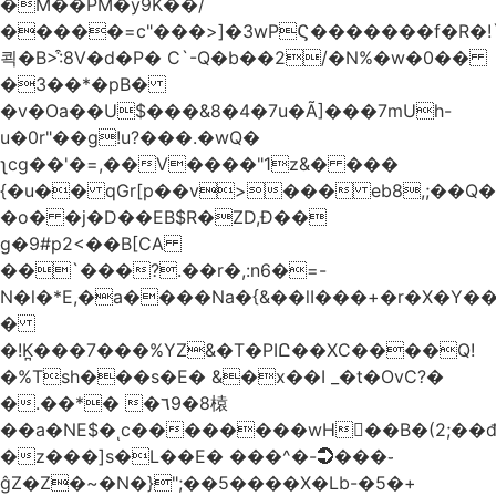
�M��PM�y9K��/
�����=c"���>]�3wPϚ�������f�R�!
쾩�B>:͒8V�d�P� C`-Q�b��2/�N%�w�0��
�3��*�pB�
�v�Oa��U$���&8�4�7u�Ã]���7mUh-
u�0r"��g!u?���.�wQ�
ʅcg��'�=,��V����"1z&� ���
{�u�� qGr[p��v>��� eb8,;��
�o� �j�D��EB$R�ZD,Ɖ��
g�9#p2<��B[CA
��`���?.��r
�,:n6�=-
N�l�*E,�a����Na�{&��lI���+�r�X�Y��_
�
�!K̪���7���%YZ&�T�PIԸ��XC����Q!
�%Tsh���s�E� &�x��I _�t�OvC?�
�.��*� �٦9�8榬
��a�NE$�ͺc��������wH��B�(2;��
�z���]s�L��E� ���^�-➲���֊
ĝZ�Z�~�N�}";��5����X�Lb-�5�+