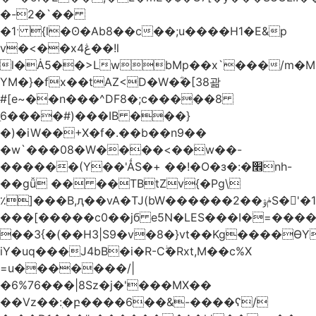
�-2�`��
�1ˑ {l�ʘ�Ab8��c��;u����H1�E&p
v�<��xڠ4��!l
l�Ȧ5��>LwbMp��x`���/m�M
YM�}�fx��tAZ<D�W�ؓ�[38괆
#[e~��n�
��^DF8�;c�����8
ַ6����#)���IB ���}
�)�iW��+X�f�.��b��n9��
�w`���08�W����<��w��-
������(Y��'ǺS�+ ��!�O�з�:�׮nh-
��gǚ �� ��TBtZv{�Pg\
٪]���B,ԯ��vA�TJ(bW������ݥۉ��2S�'�1�^c�Rs��l�0���צ�
���[�����c0��jб e5N�LES���I�=���
��3{�(��H3|S9�v�8�}vt��Kg����ӨY
iY�uq���J4bB�i�R-Cۖ�Rxt,M��c%X
=u�������/|
�6%76���|8Sz�j�'���MX��
��Vz��ٖ:�բ����6��&-����ʕ/