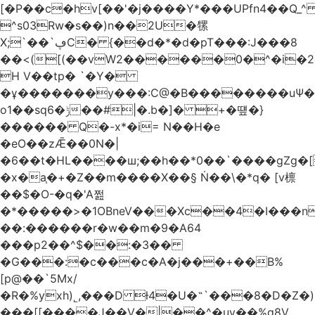
[�P��c�hv[��'�j����Y*���UPfn4��Q_
^s03Rw�s��)n��2U�㹎
X;`��`ڥC� {��d�*�d�pT���:J���8
��<([(��vW2������0�^�i
H V��tp� `�Y�
�ұ�������y���:C@�B��������uѰ��
o1��sq6�ݱ��#|�.b�]� +�떞�}
������ Q�-x*�i= N��H�e
�eO��zǢ��0N�|
�6��t�HL����ш;��h��
*0��`����gZg�[
�x�a֧�+�Z��m����X��§ Ṅ��\�*q� [v檩
��$�O-�q�'A쩚
�*�����>�1OBneV���Xc��4�I���n
��:������r�w��m�9�A64
���p2��^$��:�3��
�G���:�c���c�A�j���+��B%
[p@��`5Mx/
�R�%yxh)˾,���D ƚ4�U�˵`���8�D�Z
���[[����J��V�|��^�uy��%g8V