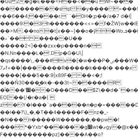
�Gύ Z�g�E���=H��<��u Wr~���
���������sqt �y���� =���
r��6��4;����r.``�0H�;p��/a�7 d�I|
����9:�3h�������<<=�f�ŹW}w��lEWק'�u�].Qs@�K�H&�v ����
��>M.��no�t|x��~]��o�ӳ�Wo.ܭ��k���~q��t��x¯��oN�+@W��s|
�ޅ`�������U��
�����2<]���zxx�p����n�
�N.Nn����L�'.Dp�G�U\|
�qs����\,.���#Iv�[�w���P�ݭ���W�[�����o/
ޠ7f+�ۖ�|�������R�����k���!� ���x
����[���5��:9|x89F�̙ ��<�;!
���Ň30���͇�k�-��3t~�����iR
�ͩ���'׷��O���D��$Z\��d�`�n�
EO[��{/�r�a�{ 
z�Y�I���`a�����n�p�=�����D�g������w�
��l��?\)_�,�T��͏4�����F�nz�_-
�N���n�����W������,��pw�!
���*�Yxb^���i���g׹wt�ޘgy�@x������ؽ>˶!
F����������pz]����A��o?