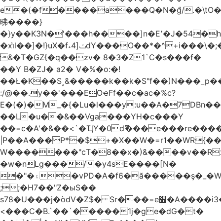
e�(�f����a���Q�N�ްg/.�\t
昲� ���}
�}y��K3N�'���h����]n�E՚�J�54�h@Dm��o�p�1߃o8�h��^
�xi̔l��]�!}uX�f˔4]ݖdY���O��*�^+i���\�;�^�9]�V� f�P���A�
&�T�GZ{�q��zv� 8�3�Z1`C�s���f�
��Y B�ZJ� a2� V�%�o:�!
��Ł�K��S˰&�����k��k�S"f��)N���_p��
:/@��.y��'���EOҽFf��c�ac�%c?
E�(�)�M_�{�Lu�l���y:u��A�7DBn�
��L�u��&��Vga���YH�c���Y
��=ϲ�A'�&��<`�ҴY�0dޫ���e���re����
|P��A���P*�$+�X��W�=r1��WR{��
W�������"ϲT�8��x�)&����v��R
�w�nLg���/�y4sE����[N�
�"�۽�vPD�A�f6�ă�����ş�_�W]�y�����N���
;;�H7��"Z�ыS��
s78�U���j�òdV�Z$� Sr���=e׻�A����i3�J�T�xDq2F\<����<⡛��+Zn�z� ss���tⵚÑ5��n(Rh����~�0��!
<���C�B.`��`�����1j�ge�dG�t�