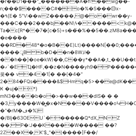
�r��D1���"_�������A�h'��wg��-
n;���$����C#�o�%�S���㉝x-
�٩{E� 5ʺV:��wZ�����,@�o�wr��y-
���C���2���bj��N\ϟ�����<k@�
Ta�c[R*��7�[c�5}+s��́�%��5��.zM8a
�e��߫��
��RD�48*�օ�B��E)Lt)����N[��0;��
����ॄB b�D��n�8Wڎ!�
��h��]�oe�kW)��,C��γ*��A�,t_��U��tב� _�C�Mh����ۥ�l5�Ğ#/
�ޤ`�EҴ�HϜ,��z�N����yh9�Р��҆����w`ۆ��]V�r
옺�� v�4�1[� ��{�4�"
2�84�FQs����&$Hmq�5>��e@dK����"
Ҝ �uj�*}
mN3����b�o�>��w��:�dlS� � �
�3,y����W�̳�x�N����V����oԿH�
�"�rM�ف�%}
�/BIj�63OEU`������Q*dX_NZ
��;P�:J��K����W���� ��?
2Z��X�;K'$_"�(����[F��/