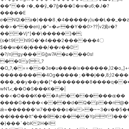
��^�� r�_��ӯ_�7ǧ����ٕw�u6;�J�?
�����E
σ�NQ\�a�)���8ˎ�4�����y}u��Ƚ��_��
��>�*��en)ڒ�"=�ᯠ��Y��0>??|v2Ԭv�?
��ܹ�Vj^]��\�����}�;
{s�!:9Ihl9G�'�4���2������4〇
$��w�K�j����/��v��D
�?/n}gy���Gǧw7A�ɕ���0s!
��0y[_?
�O_?,�==�o�3e�u����ix������,}2�o_]+�
���������4Og�����ۯ��ۙ�j��,8;}2����J��h��j���p}k*�^�|
���_��y��y��[^��������8����q���
wN1ޗ_��O�S���K� �|
��<�O���K���Aγ� ������ɶ��
����G����<����d�Q� p��n@�1�
ǽ=������'w7�����o�͛w>�~~3�v��5
��l����It"���B�z����YpY l���'�
�)���`�bK2H�i!