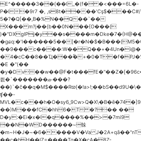
E^�����3��{��I_�(f� �<���=6L�-
P�l�9r7 �, ,s8t����'Cş$���C#/
5�?�Q[��,B�%N��Q��`��
X��� m?j��{b��0N���{O���{
)�"DXgIPj�y��s����m�Dke�7�{H@��
�gɕq:�'l������5��[�r�N�$�B���{M5
��9���c����:W��Q��+�4Un�i@�.
�4�cC��8��Ҵ���ٗ�+�0�T�f�PJ�
�E �"(��
�y�Dv��w��@F�t���fE�"��Z�[�96c�
쯼�`���� ���ܩ֊���?
��)`�ĉ��q�M$����Rϖ{�
!a>!;��bS��d9U�\�
ʧ��-
MVL�c���h�O�sy6_9Cw>Q�X\�B�ē�74�]
��)M���fC�hh6�T �?�� ��
D�y:�Ei�x�l�q����%��>�7mi9
��N�WD������~榦
�m~H�J�~�6�����V�Va J�2A+qȃ��"nT
��c�hH��lZ=����Tq�X�cA�8Z-