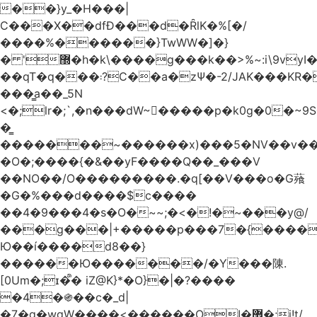
��}y_�H���|
C���X��dfÐ���d�ȒlK�%[�/
����%������}TwWW�]�}
� '޽�h�k\����g���k��>%~:i\9vyI��[P�n.�.�5�Y6I�>|s�N�v8��N<�0�|p��)b��Cz)�|
��qT�q���܃?C��a�zΨ�-2/JAK���KR��Oz�y/
���̳a��_5N
<�;lr�;`,�n���dW~�ٍ����p�k0g�0�~9S�2.�i�'^ڰ�F��i��
�͇
�������~������x)���5�NV��v��h��t0L�e2��A���ۏifg��h�Q��`H�����~���^v�^2�Z���ۧ�
�O�;����{�&��yF����Q��_���V
��NO��/O���������.�q[��V���o�G薞
�G�%���d����$c����
��4�9���4�s�O�~~;�<�!�~���y@/
���g���|+
�����p���7�{������
Ю��í����d8��}
������Ю�������/�Y���陳.
[0Um�;ɪ�᩺� iZ@K}*�O}�|�?����
�4�֍��c�_d|
�7�g�wgW����<������OI�޿�;j!t/