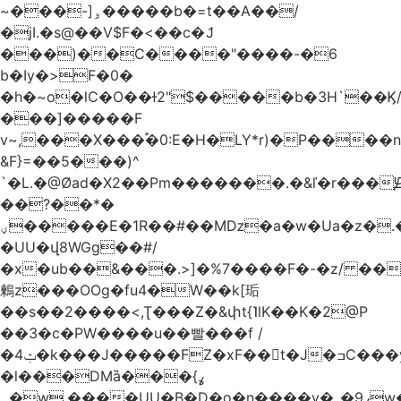
~���-]ۅ�����b�=t��A��/
�jI.�s@��V$F�<��c�ަJ
���)��C����"����-�6
b�Iy�>F�0�
�h�~o�lC�O��ɫ2"$�����b�3H`��Ϗ
���]�����F
v~,���Χ���֠�0:E�H�LY*r)�P����
&F}=��5���)^
`�L.�@Øad�X2��Pm�������.�&ľ�r���Ԭ
��?��*�
ؠ�����E�1R��#��Mǲ�a�w�Ua�z�.�SU�S��p���ǯ��yaa��Я�}
�UU�վ8WGg��#/
�x�ub��&���.>]�%7����F�-�z/ ��
鶫z���OOg�fu4�W��k[㻈
��s��2����<,Ʈ���Z�&փt{˥lK��K�2@P
��3�c�PW����u��빨���f /
�ݑ4�k���J�����FZ�xF��􊛣t�J�ߏC���yj�
�l���DMȁ���ߩ}
�۔w.����UU�B�D�o�n����v�_�9ߩw�����-!z0>' [�)Ս���g2�b�e)&tb�����":�c�\��%�������{����V��.�:��lbL"݊"3���h�Ĥ��W��5{ƚ` 1��8