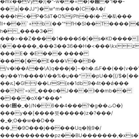
�mx��Vy�}|�"-w��=�)�԰�"l��-
��a|��JJ^}� w^m����)C�A�/
���h<�P�5áT�O%ӱPh��i�-�&\���
ΊI+��`+b(��"^fH�Sl��T����]
h�_����3�
���>��Z����1����ճ�[�s�KD����|
{������_���3��36��H�<���\kxz
���E� �E��� ����
֫����[��E���V��B�
/v�l��Α��\A)q���j�]~�h�.ԃF��(��(v��
�y��Yh����V��%�џ��^�pU��[{/$�[��
��ዴ]�G!/��LrS{e�1db9�4t��ǿ���
��Nʼ=x_���o�J���I��mb��
�l���oX�*���^
��t΋�_�)/N�6��4���?�g��ٿO�}
���y��[����믯�����)z�?���/
�_�;O��w��D��
��_�9O���j�����Uq�翰9�/
�����������pz��BU�������,�xs�T