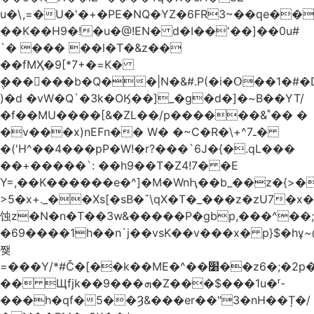
u�\,=�U�'�+�PE�NQ�YZ�6FR3~��ԛe��
��K��H9�!�u�@!EN� d�I��'��]��0u#
`� ��� ��l�T�&z��
��fMҲ�9[*7+�=K�
݆������b�Q��|N�&#.P(�i�Օ��1�#
)�d �vW�Q`�3k�OӃ��]_�g�d�]�~B��YT/
�f��MU����[&�ZL��/p������&˚�� �
�v���x)nEFn�� W� �~C�R�\+^ـ7�
�('H^��4���pP�W!�r?���`6J�{�.qL���
��+�����`: ��h9��T�Z4!7� �E
Y=,��K������e�^]�M�WnԦ��b_��z�{>�c'�����I!S��O,h
>5�x+._��Xs[�sB�ˇ\qX�T�_���z�zU7�x�
蚀z�N�n�T��3w&�����P�gbp,���^��
�69����1h��n`j��vsK��v���x� p}$�hұ~
쨎
=���Y/*#Č�[��k��ME�^��׸��z6�;�2p�"��f�3mn�Y�Y�
�� Щfjk��ܗ���9�Z���$���1u�ʳ-
���h�qf�5��Ȝ&���er��"3�nH��Ț�/