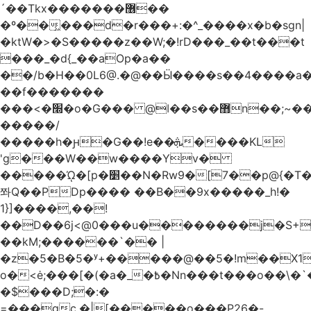
´��Tkx�������޶��
�º��͖���d�r���+:�^_����x�b�sgn|
�ktW�>�S�����z��W;�!rD���_��t���t
���_�d{_��aOp�a��
��/b�H��0L6@.�@��Ӹ����s��4����
��f�������
���<�׭�o�G��� @ǀ��s��޻n��;~��3R�˿�^r���iV��I $������#�Lы�����d�����E}
�����/
�����h�ԩ�G��!e��ܞ����KL
'g���W��w����Yv�
�����ᾨ�[p�׵��N�Rw9�[7��p@{�T��o�P"�t�U<y�
쫘Q��PDp���� ��B��9x�����_h!�
1}]����,��!
��D��6j<@0���u��������j�S+��
��kM;������`�� |
�z�5�B�5�ʸ+�����@��5�!m��X1��ߋ%��
o�<ė;���[�(�a�_�߿�Nn���t���o��\�`�,;E�,��1&�G
�$���D;�:�
=���gc.�|[�����ο���P26�-