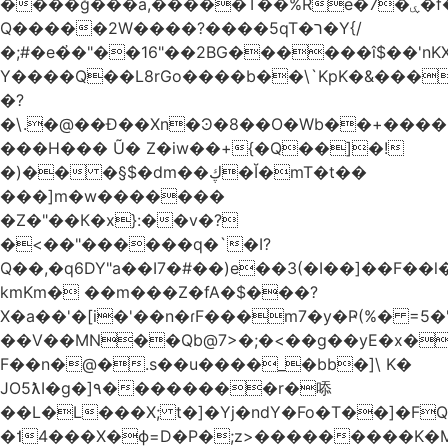
����ğ���a,�����T��%Re�7�ۑ�f�reQ�00!h����îNtr����� ��G�A�֓���Q�`�k��բ�^=n4�à��r[Y
Q�����2W����?����5qT�ר�Y{/
�;#�e�҆�"��16"��2BG������î$��'nKX
Y����Q��L8rGo����b��\`KpK�&���
�?
�\.�@��Ð��Xn�Ͽ�8��O�Wb��+����B
���H��� Ũ� Z�iw��+{�Q��]�!
�)�� �§$�dm��ڮ�Ĭ�mT�t��
���]m�w�������
�Z�"��К�x}:��v�?
�<��"������q�`�I?
Q��,�q6DY"a��I7�#��)e��3(�I��]��F��
kmKm� ��m���Z�fA�$���?
X�a��'�[i�'��n�ɾF���m7�y�Ҏ(%� =5�'
��V��MN��Qb@7>�;�<��g��yE�x�
F��n�@�.s��u����_�bb�]\ K�
JO5ƛI�ɡ�]٩��������r�㖭
��L�L���X; t�]�Yj�ndY�Fo�T��]�F
�˦4���X�ϕ=D�P�;z>���������K�M�