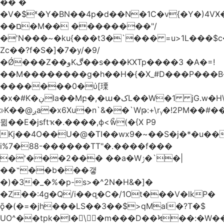
�� �
�V�$ˣ�Y�BN��4p�d��N�1C�v{�Y�)4VӾ
��ם�M�� ��������"/
�'N���~�ku{���t3�`��� =u>1L���$c
Zc��?f�S�]�7�y/�9/
�Ǿ���Z��وKڰ��s���KXTp����3 �A�=!
��M��������g�h��H�{�X_#D���P��
�������0�ύ[瑮
�x�#K�ڹIa��Mբ�,�ա�کL��W�1 jG.w�H\^8Z��n�]KUL{�z>7[n@A���<�M;_t�PwM;Ӝ��R�&����ki�j�����n0� u{�;j������Q��,�E2�t�Ӊ�/<�Qm�fo�/
≫K��@ږa�x6Xu�n`&��`Wթ:+\rᵧ�!2PM��#���=�>��ZTبrP�
뮒��E�jsftҡ�.����,ϕ<ޯw(�{X P9
Kj��4O��U�@�TI��wx9�~��S�j�*�u���[Eu��a)\��ݏ��X�&��~
i%7�88-������TT"�.����f���
�'���2��� ��a�Wݬ�`�|
��˶��b���갷
�)�3�_�%�p-s>�^2N�H&�]�
�Ȥ��:4g�Q/i��q֥�C�/1Ot���V�lkP�
ǭ�(�=�jh���LS��3��$>qMaI�?T�$
UO^��tpk�I�\�m���D��Ϟ��:�W���א��BwJ�].�B