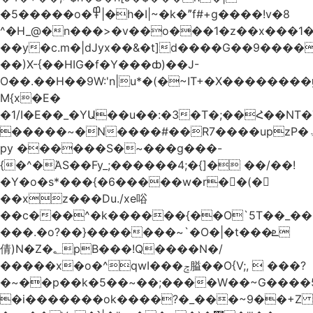
�5�����o�߾|�h�I|~�k�ˮf#+g����!v�8
^�H_@�n���>�v��o���1�z��x���1�
��y�c.m�|dJyx��&�t]d����G��9����
��)X-{��HIG�f�Y���ȸ)��J-
O��.��H��9W:'n|u*�(�~IT+�X������
M{x�E�
�1/I�E��_�YԱ��u��:�3�T�;��Հ��NT
�����~�N����#��R7����upzP�ۃt{�!g����9
py ������S�~���g���-
{�^�ΆS��Fy_;������4;�{]� ��/��!
�Y�o�s*���{�6�����w�r��ٌ(�
��xz���Du./xe唂
��c���^�k������{��O`5T��_��
���.�o?��}�������~`�O�|�t���ܧ
倩)N�Z�؂pB���!Q����N�/
�����x�o�^qwI���ݘ膉��O{V;,  ���?
�~��p��k�5��~��;����W��~G����
�i�������ok����?�_���~9��+Z