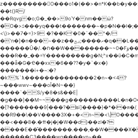
z���������O���oߗ�(��>�n*K��b�y��:^��NV�{����O~';w37z8�}
��t(}R/
��Rqvg�o;G�_��>9oΎ�nm��ώ?
�ͮO�>ݿ���yq���t�������~�p�N��I�;�68������b�f���'�ܟ�ks�f����f���`K�׼��{g=&G�+k�������������˻�����݇�������re6�o�^�~��=
<\}>��7�=}>9 �?��K'�0�`��^�/
�'n�]�n���~��z��ރ����;ۻݼ�q��L�����3�ڼx�8�ݿ���Y9�r�<]/
������Û�/ח�ۦ��W��������~~0�Fۋ���j���[���{�������Ҷ���/[��v��ެ�9����i�o�7����������_��3_�m�ۋ����
���R��_��=Y���������g�N;ۛ^x��ϋ�C�
���ǟ�G�Ҽ��xx�6��??�y�`�x�}
�������i+�~:�?
�k?%`ƛ��������������2�n~�<4?
~���wwv~���oǏ�N~��}
����`�S/y�8�s&��E|
�g���]��M~~���g����������L�n�O
�[?�������9|���?�ʪi]����}�*�i�я�/֧
��R9��\��V����3X�+�<n~�<\|O���
��<���8�.�ߚ�j�j�W��d}��zl�?
����E��̎�������.���,��W����X�ϼ�
������C3����wg����vn~��