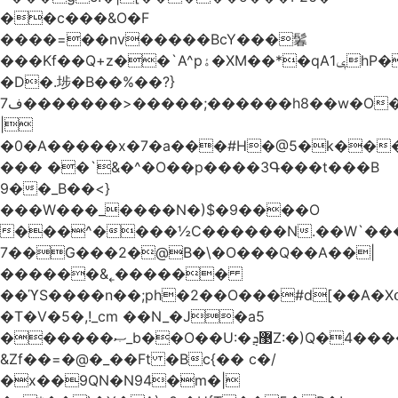
��c���&O�F
����=��nv�����BcY���鬊
���Kf��Q+z��`A^pۀ�XM��*�qAݷ1hP��G�����YU�Xa��]��^
�D�.埗�B��%��?}
ف7�������>�����;������h8��w�O����էW������������{�g����y�
|
�0�A�����x�7�a���#H�@5�k��
��� ��`&�^�O��p����3Գ���t���B
9��_B��<}
���W���_����N�)$�9����O
���^����½C������N.��W`���
7��G���2�@B�\�O���Q��A��|
������&˿������
��ϓS����n��;ph�2��O���#d[��A�
�T�V�5�,!_cm ��N_�J�a5
������ޞ_b��O��U:�޳ܯZ:�)Q�4�������
&Zf��=�@�_��Ft �Bc{�� c�/
�x��9QN�N94�m�|