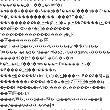
v��ɇ���_�~|��;_�>mIf�}
�s���=���n�x&��;��f��y�{���g��Cr��
ﾝ\�\.���������}��~���7G��/
��V������k�_�ןG_�wqr$�7����ɻ��-
�2��(KO>�F�����!���
˟���I��P������&���q�ۼ
���������|
�m_>��|x�{�y���<8����ew�nF{��
˟���`�F�z�|M��^�߿ZJ7G��gswwk������j��
����d2�]z?|���I?-�GG'�N�}s
h�'�uf��n�mw���Du����~�}
�8����_��t����x/
���[����M>inm}]>\/�/���oB��&�B}w뼱
�������>���ub�Ώ�w�x7���斳
�y��t P���s�wV[�}���:�y��������/
��}�l>t//
���Wٝ�J��q��~�|Ko��W����~��柚
��7���G���_�W�|