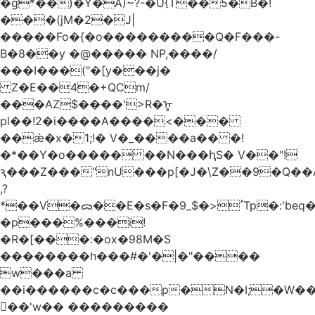
�g*��)�Y�A)~?-�U{T��5�B�!
���(jM�2�J|
�����Fo�{�o���������Q�F���-
B�8��y �@����� NP,����/
���I���("�[y���j�
Z�E��4�+QCm/
���AZ$����'>R�ᡎ
pl��!2�i����A����<���
��ǽ�x�1;!� V�_����a�� �!
�*��Y�o����� ��N���ԧS� V��"!
ԇ���Z���"nU���p[�J�\Z��9�Q��A
,?
*��V�ᯅ��E�s�F�ﹸ<�$_9Tp�:'beq�Mfcn�oj�n��,�>N4�S+b���p1&}&�|
�p���%���i!
�R�[���:�ox�98M�S
��������h���#�'�|�"����
w���a
��i������c�c���p�N�I;�W�
��'w�� ���������