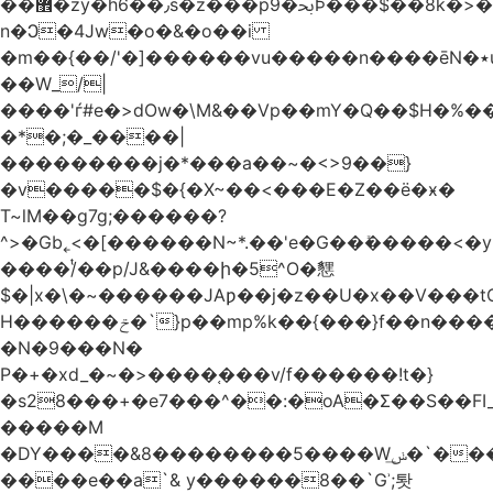
��޾�zy�h6��٫s�z���p9�ﲝϷ���$��8k�>�O���I�y�/O~���Eo>GË3�عr�Ͼ6wVg�/߭
n�Ͻ�4Jw�o�&�o��i
�m��{��/'�]������vu�����n����ēN�٭u�����o'�����w�^�Q���2�;U>��ʧ��
��W_/|
����'ѓ#e�>dOw�\M&��Vp��mY�Q��$H�%
�*�;�_����|
���������j�*���a��~�<>9��}
�v�����$�{�X~��<���E�Z��ё�ӿ�
T~lM��g7g;������?
^>�Gb˿<�[������N~*.��'e�G��ܺ�����<�y3
����/ͭ��p/J&����ի�5^O�㦟
$�|x�\�~������JAƿ��j�z��U�x��V���
H������ݗ�`}p��mp%k��{���}f��n����G{߿�_lz��=}
�N�9���N�
P�+�xd_�~�>����֚���v/f������!t�}
�s28���+�e7���^��:�oA�Σ��S��FI_
�����M
�DY����&8��������5����Wݭ͟�`����G�'ʭ����\N����.�W��w��ӫx>�~f�v&}
����e��a`& y������8��`Gʾ;퇏