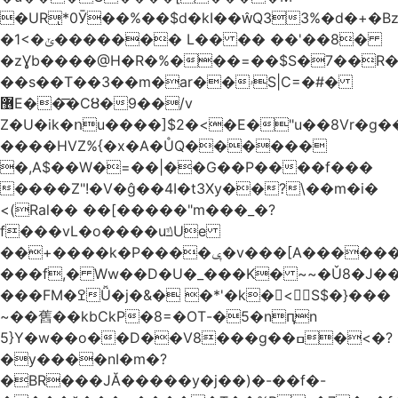
�URͅ*0Ӯ��%��$d�kI��Q33%�d�+�B
�1<�ݵ������� L�� �� ��'��8�
�zƔb����@H�R�%���=��$S�7��R�
��s��T��3��m�ar��ۥS|C=�#�
޶E��͞�CȢ�9��/v
Z�U�ik�ոu����]$2�<�E�"u��8Vr�g��EkW˽
����HVZ%{�x�A�ŮQ������
�,A$��W�=��|��G��P����f���
����Z"!�V�ĝ��4I�t3Xy��?\��m�i�
<(Ral�� ��[�����"m���_�?
f���vL�o����uݿUe
��+����k�P����ݷ�v���[A������v�.&��6������/
���f,� Ww��D�U�_���K� ~~�Ǔ8�J���
���FM�ߐǙ�j�&� �*'�k�𙑫<S$�}���
~��舊��kbCkP�8=�OT-�5�nԥn
5}Y�w��o��D��V8���g��ߛ�<�?
�y����nI�m�?
�BR���JĂ�����y�j��)�-��f�-