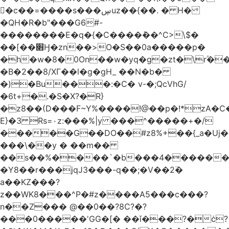
󥢦�c��=����s���ڛuz��{��. � H�
�QH�R�b"���G6#-
��������E�q�{�C����݊��^C>\$�
��[��׋Ӈ�zn��>O�S��0a�����p�
�h�w�8�0On��w�yq�g�zt�\rؖ�
�B�2��8/XГ��l�g�gH_ ��N�b�
�)�Bu���:�C� v-�;QcVhG/
�6t+�.�S�X?�R}
�z
8��(D���F~Y%����!@��p�!*zA�
E}�3 Rs=۰z:���%|y ���^�����+�/
�����G��DO��#z8%+��{_a�Uj�
���\��y � ��m��
��s��%����`�b���4������
�Y8��r���jqJ3���-q��;�V��2߳�
a��KZ���?
z��WK8���^P�#z����A5���c���?
n��Z��� @��0��?8C?�?
���0�����'GG�[� ��ǐ���?�ċ?