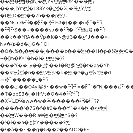
���|�gǋ�YVyFz4���/
���;|Ym�L83Yk�,�%j�P Y/
�UD���7h���p,U
��Nsm߷���7E#�{��:�m�
�S��~����so��� ˒'߷zQn�
��k��^RA��Ѷp�K�>@tf3��ع^J���=-
Nv�{ɒ�d�نG�`ͺC}
�O�.%�,�l��;����z�����H�p�%O�B
~�[m�K="�h�I� �}?
���ϓ��;,y��^��ǁ�R5(�t�pҙ�Υh
��ƽt�n��Vv�q��?�ې <"�d
~m����ͬ�_�
���ث��O4y|@5~��w�=�`�"ǋ���a��^�a�9՗Ϊ��=B<�cT
�T�ób$3�]�HfVt�O�4�^
�XLEaww�w�������� ??
�����'�7S�f�#2���^'^�K��/|
��W���R eW�\^S�?
�'�i��a�zY�����?
�\�à��~��g�5��z��ADC�9-