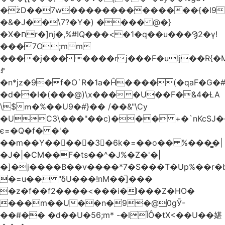
�ۡzD��7w��������������{�l9
�&�J��\7?�Y�) ���� @�}
�X�חr�]nj�,%#IQ���<�1�q��u���Ϡ2�γ!
���7O;mm
����j�������rj���F�u!j��R{�Mb�n�r�
ꍚ
�n*jz�9�f�O`R�1a�Ĥ�ަ���(�qaF�G
�d��I�(���@)\x����U��F�&4�ȽA
\$ՠ�%��U9�#}�� /��&"\Cy
�UC3\���"��c)��� +�`nKcS
є=�Q�f� �'�
��m��Y��
񢫫���3�6k�=��o�� %���̻�|
�J�|�CM��F�tѕ��^�J%�Z�'�|
�]�j����B��v����*7�S���T�Up%��r�
�=u�� "δU���!nM��̅]���
�z�f��f2����<���i�l���Z�HO�
���m��U��n�9�@0gӮ-
��#�� �d��U�56;m* -�lĬÔ�tX<��U��媅