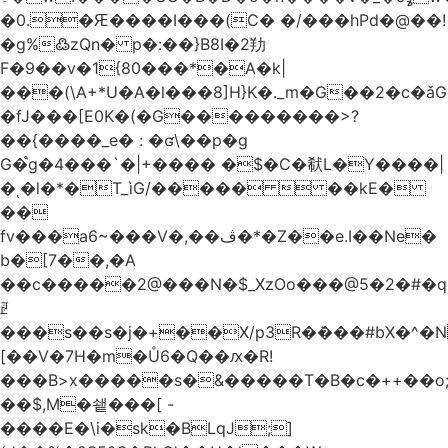
�0.�Ԙ����I���(C� �/���hPd�@��!
�g%߷zQn� p�:��}B8I�2劷
F�9��v�1{80���*�A�k|
���(\A+*U�A�l���8]H}K�._m�G��2�c
�fJ���[E0K�(�G���������>?
��{����_e� : �ʛ\��p�g
G�֩g�4���`�|+���� �$�C�㹷L�Y����|
�ͺ�l�*�T_ìG/�����  ��kE�
��
fv���a6~���V�,��ڤ�*�Z��e.I��Ne�
b�[7��,�A
�
�c�����2@���N�$_XzOo���@5�2�#�q�
ꏣ
���s��s�j�+��X/p3R�ܿ���#bX�^�N 
[��V�7H�m�Ů6�Q��ԕ�R!
���B>x�����s�&�����T�B�c�++��o;�ݸƬ^դ��J�a�I���7�f��F'���߭�ޒ���<���Z��
��$,M�쇝���[ -
����E�\i�sk�BLqJ;]