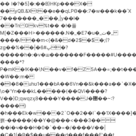
�� I�?�5]�:��B}HKp���X�
��yQB.&Xt��e��qLPϴ��:7�w���k��՛X
7�������_���,|y��Ι�
��Tn Gkv%t�� �!�플
M[�Z���H>������.N�_�E7�u�_ٺ�_
����/��m<{�&�d�2$�$�
;(?
zg��%��|�ڀ#6�?
�����h�:�v�ш�������F�����#U����a
����*?
P�mK�!K��\N��v�f�Z5A��=;��t���
�W��:m�
�l�8�uhʊ1���bA��6Vn��&k���a��`�X���L��
\o�'Yn���kL�����(��QVi����?
V��}D;qwqzӽ8����Y����J�޺��~:?
����}
�h���Ek�w���2`O��2��l`��1X����]�
쁡-�����(��Y�@���<���3��
��i�ч���H�0�`��=�/����V��|
�C�1(�R�$��u���d���f���F'��t