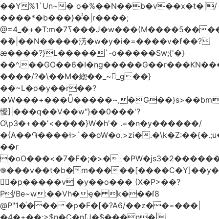
��Y%1`Un~� o�%��N��b�v��x�t�|/
����*�b���}�̾�|r����;
�߮�|��N�����淓�w�y�i�=����v�f��?
ӕ����?}L�����`-o�����Sw;{'�}
��^.��GO��6�I�ng�����G��r���KN��
����/?�\��M�緫��_~_g��}
��~L�o�y��r��?
�W���+���Ǖ�����~,�G��}s>��bm
懓]|���q��V��w"}��0���'?
O\p3�+��ʼ<����}W�h'� .=�n�y������/
�{A��֏����ɫ>`��oW�o.>zi�.�\k�Z:��{�.;u�����N
��r
�oO���<
�7�F�;�>�߸�PW�js3�2�����
֎���v��t�b�m�����[����C�Y]��y�
㛯ٍ�p�����v �y��o��� (X�P>��?
P/Be~w:��Vh�ҿ� k���ſ8
@P"1�ͥ����ַp�F�[�?A6/��z��=���|
�4�+��;>$n�C�n[J�$���n�|