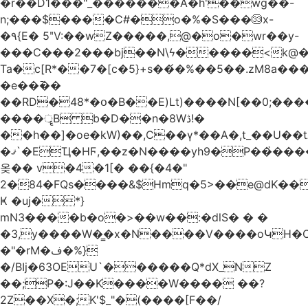
�r��D1���"_�������A�h'��wg��-
n;���$����C#�o�%�S���㉝x-
�٩{E� 5ʺV:��wZ�����,@�o�wr��y-
���C���2���bj��N\ϟ�����<k@�
Ta�c[R*��7�[c�5}+s��́�%��5��.zM8a
�e��߫��
��RD�48*�օ�B��E)Lt)����N[��0;��
����ॄB b�D��n�8Wڎ!�
��h��]�oe�kW)��,C��γ*��A�,t_��U��tב� _�C�Mh����ۥ�l5�Ğ#/
�ޤ`�EҴ�HϜ,��z�N����yh9�Р��҆����w`ۆ��]V�r
옺�� v�4�1[� ��{�4�"
2�84�FQs����&$Hmq�5>��e@dK����"
Ҝ �uj�*}
mN3����b�o�>��w��:�dlS� � �
�3,y����W�̳�x�N����V����oԿH�
�"�rM�ف�%}
�/BIj�63OEU`������Q*dX_NZ
��;P�:J��K����W���� ��?
2Z��X�;K'$_"�(����[F��/