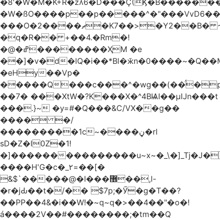
�8'�W�M�K+R�zʎ6�D���Ç(Ϗ�B������
�W�ßO����p��p�����^�"���VvD6�݁�
���O�2����ޗ�K7��>�Y2��B� ~$�ӵ�ã��m�dQp^�T�[� k�*h�
�q�R�� +��4.�Rm�!
�@�ߝ��������ҲM �e
̎��]�v�d�lQ�i��*Bl�ӂn�0����~�Q��
�eHy��Vp�
�����Q���c���^�wg��(��̈́�
��7� ���XtW�?K���X�^4BѨI��μĲn���t
���.}~ �y=#�Q���&C/VX��g��
���� �/
���������1c~����ڼ�rl
sD�Z�I0Z�1!
�]���������������u~x~�_\�]_Tj�J�
����H'G�c�_٢=��[�
&$`�����@�Ӏ���޶��,l-
�r�jԂ��t�/�� $7p;�Ӳ�g�T��?
��PP��4&�i��W!�~q~q�>��4��"�o�!
á����2V��#�� ������;�tm��Q