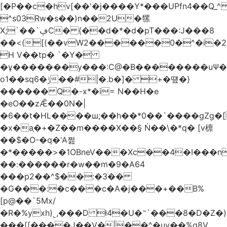
[�P��c�hv[��'�j����Y*���UPfn4��Q_
^s03Rw�s��)n��2U�㹎
X;`��`ڥC� {��d�*�d�pT���:J���8
��<([(��vW2������0�^�i
H V��tp� `�Y�
�ұ�������y���:C@�B��������uѰ��
o1��sq6�ݱ��#|�.b�]� +�떞�}
������ Q�-x*�i= N��H�e
�eO��zǢ��0N�|
�6��t�HL����ш;��h��
*0��`����gZg�[
�x�a֧�+�Z��m����X��§ Ṅ��\�*q� [v檩
��$�O-�q�'A쩚
�*�����>�1OBneV���Xc��4�I���n
��:������r�w��m�9�A64
���p2��^$��:�3��
�G���:�c���c�A�j���+��B%
[p@��`5Mx/
�R�%yxh)˾,���D ƚ4�U�˵`���8�D�Z
���[[����J��V�|��^�uy��%g8V