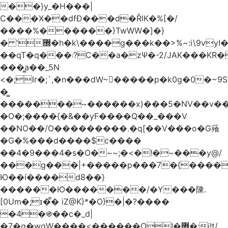
��}y_�H���|
C���X��dfÐ���d�ȒlK�%[�/
����%������}TwWW�]�}
� '޽�h�k\����g���k��>%~:i\9vyI��[P�n.�.�5�Y6I�>|s�N�v8��N<�0�|p��)b��Cz)�|
��qT�q���܃?C��a�zΨ�-2/JAK���KR��Oz�y/
���̳a��_5N
<�;lr�;`,�n���dW~�ٍ����p�k0g�0�~9S�2.�i�'^ڰ�F��i��
�͇
�������~������x)���5�NV��v��h��t0L�e2��A���ۏifg��h�Q��`H�����~���^v�^2�Z���ۧ�
�O�;����{�&��yF����Q��_���V
��NO��/O���������.�q[��V���o�G薞
�G�%���d����$c����
��4�9���4�s�O�~~;�<�!�~���y@/
���g���|+
�����p���7�{������
Ю��í����d8��}
������Ю�������/�Y���陳.
[0Um�;ɪ�᩺� iZ@K}*�O}�|�?����
�4�֍��c�_d|
�7�g�wgW����<������OI�޿�;j!t/