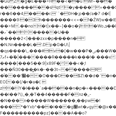
�Gύ Z�g�E���=H��<��u Wr~���
���������sqt �y���� =���
r��6��4;����r.``�0H�;p��/a�7 d�I|
����9:�3h�������<<=�f�ŹW}w��lEWק'�u�].Qs@�K�H&�v ����
��>M.��no�t|x��~]��o�ӳ�Wo.ܭ��k���~q��t��x¯��oN�+@W��s|
�ޅ`�������U��
�����2<]���zxx�p����n�
�N.Nn����L�'.Dp�G�U\|
�qs����\,.���#Iv�[�w���P�ݭ���W�[�����o/
ޠ7f+�ۖ�|�������R�����k���!� ���x
����[���5��:9|x89F�̙ ��<�;!
���Ň30���͇�k�-��3t~�����iR
�ͩ���'׷��O���D��$Z\��d�`�n�
EO[��{/�r�a�{ 
z�Y�I���`a�����n�p�=�����D�g������w�
��l��?\)_�,�T��͏4�����F�nz�_-
�N���n�����W������,��pw�!
���*�Yxb^���i���g׹wt�ޘgy�@x������ؽ>˶!
F����������pz]����A��o?