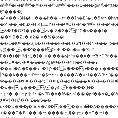
e�(�f����a���Q�N�ްg/.�\t
昲� ���}
�}y��K3N�'���h����]n�E՚�J�54�h@Dm��o�p�1߃o8�h��^
�xi̔l��]�!}uX�f˔4]ݖdY���O��*�^+i���\�;�^�9]�V� f�P���A�
&�T�GZ{�q��zv� 8�3�Z1`C�s���f�
��Y B�ZJ� a2� V�%�o:�!
��Ł�K��S˰&�����k��k�S"f��)N���_p��
:/@��.y��'���EOҽFf��c�ac�%c?
E�(�)�M_�{�Lu�l���y:u��A�7DBn�
��L�u��&��Vga���YH�c���Y
��=ϲ�A'�&��<`�ҴY�0dޫ���e���re����
|P��A���P*�$+�X��W�=r1��WR{��
W�������"ϲT�8��x�)&����v��R
�w�nLg���/�y4sE����[N�
�"�۽�vPD�A�f6�ă�����ş�_�W]�y�����N���
;;�H7��"Z�ыS��
s78�U���j�òdV�Z$� Sr���=e׻�A����i3�J�T�xDq2F\<����<⡛��+Zn�z� ss���tⵚÑ5��n(Rh����~�0��!
<���C�B.`��`�����1j�ge�dG�t�