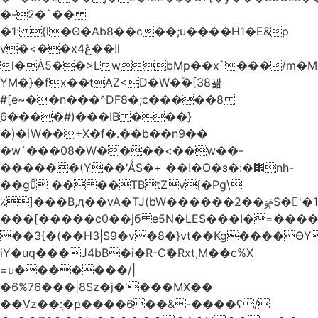
�-2�`��
�1ˑ {l�ʘ�Ab8��c��;u����H1�E&p
v�<��xڠ4��!l
l�Ȧ5��>LwbMp��x`���/m�M
YM�}�fx��tAZ<D�W�ؓ�[38괆
#[e~��n�
��^DF8�;c�����8
ַ6����#)���IB ���}
�)�iW��+X�f�.��b��n9��
�w`���08�W����<��w��-
������(Y��'ǺS�+ ��!�O�з�:�׮nh-
��gǚ �� ��TBtZv{�Pg\
٪]���B,ԯ��vA�TJ(bW������ݥۉ��2S�'�1�^c�Rs��l�0���צ�
���[�����c0��jб e5N�LES���I�=���
��3{�(��H3|S9�v�8�}vt��Kg����ӨY
iY�uq���J4bB�i�R-Cۖ�Rxt,M��c%X
=u�������/|
�6%76���|8Sz�j�'���MX��
��Vz��ٖ:�բ����6��&-����ʕ/