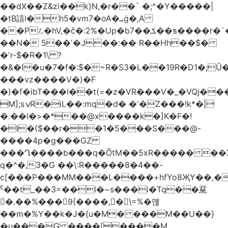
��dX��Z&zi��k}N,�r��` �;^�Y�����|
�tB譆I�h5�vm7�oA�ܝġ�,A
��P؉�hV,�č�:2%�Up�bݎ��7��ƽ����r�`��bn<1g�(h�ى!
��N� 5��'�J��:�� R��Hh��$�
�'r-$�R�1\ ?
�&�I�u�7�f�:$�~R�S3�L��19R�D1�;Û�
���vz����V�)�F
�)�f�ibT���l��t(=�z�VR���V�_�VQj�
M];sݍR�iL��:mq�d� �'�Z���!k*�|
�.��l�>�*��@x����k�]K�F�!
�I�($��r��1�5���S���@-
����4p�g���GZ
���Ղ����b���q�ÕtM��5xR����� ��X
q�^�,3�G ��\:R�����8�4��-
c[���P���MM���L����+hfYo8ҖY��,�
ˁ��t_��3=��l�~s���i�Tq��䵤
�.��%��� 9{����, �\=%�먢
��m�%Y��k�J�{u�M� ���M��U��}
�u���G ����[����M