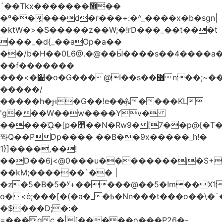
´��Tkx�������޶��
�º��͖���d�r���+:�^_����x�b�sgn|
�ktW�>�S�����z��W;�!rD���_��t���t
���_�d{_��aOp�a��
��/b�H��0L6@.�@��Ӹ����s��4����
��f�������
���<�׭�o�G��� @ǀ��s��޻n��;~��3R�˿�^r���iV��I $������#�Lы�����d�����E}
�����/
�����h�ԩ�G��!e��ܞ����KL
'g���W��w����Yv�
�����ᾨ�[p�׵��N�Rw9�[7��p@{�T��o�P"�t�U<y�
쫘Q��PDp���� ��B��9x�����_h!�
1}]����,��!
��D��6j<@0���u��������j�S+��
��kM;������`�� |
�z�5�B�5�ʸ+�����@��5�!m��X1��ߋ%��
o�<ė;���[�(�a�_�߿�Nn���t���o��\�`�,;E�,��1&�G
�$���D;�:�
=���gc.�|[�����ο���P26�-