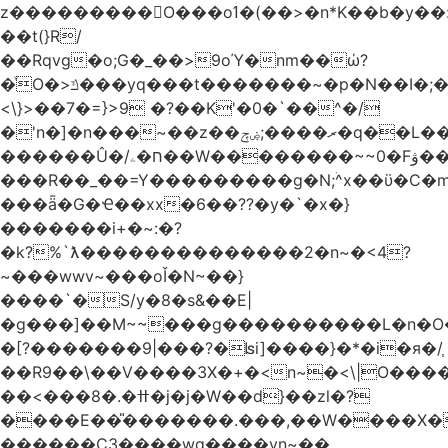
z���������O���oߗ�(��>�n*K��b�y��:^��NV�{����O~';w37z8�}
��t(}R/
��Rqvg�o;G�_��>9oΎ�nm��ώ?
�ͮO�>ݿ���yq���t�������~�p�N��I�;�68������b�f���'�ܟ�ks�f����f���`K�׼��{g=&G�+k�������������˻�����݇�������re6�o�^�~��=
<\}>��7�=}>9 �?��K'�0�`��^�/
�'n�]�n���~��z��ރ����;ۻݼ�q��L�����3�ڼx�8�ݿ���Y9�r�<]/
������Û�/ח�ۦ��W��������~~0�Fۋ���j���[���{�������Ҷ���/[��v��ެ�9����i�o�7����������_��3_�m�ۋ����
���R��_��=Y���������g�N;ۛ^x��ϋ�C�
���ǟ�G�Ҽ��xx�6��??�y�`�x�}
�������i+�~:�?
�k?%`ƛ��������������2�n~�<4?
~���wwv~���oǏ�N~��}
����`�S/y�8�s&��E|
�g���]��M~~���g����������L�n�O
�[?�������9|���?�ʪi]����}�*�i�я�/֧
��R9��\��V����3X�+�<n~�<\|O���
��<���8�.�ߚ�j�j�W��d}��zl�?
����E��̎�������.���,��W����X�ϼ�
������C3����wg����vn~��