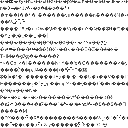
��޾�zy�h6��٫s�z���p9�ﲝϷ���$��8k�>�O���I�y�/O~���Eo>GË3�عr�Ͼ6wVg�/߭
n�Ͻ�4Jw�o�&�o��i
�m��{��/'�]������vu�����n����ēN�٭u�����o'�����w�^�Q���2�;U>��ʧ��
��W_/|
����'ѓ#e�>dOw�\M&��Vp��mY�Q��$H�%
�*�;�_����|
���������j�*���a��~�<>9��}
�v�����$�{�X~��<���E�Z��ё�ӿ�
T~lM��g7g;������?
^>�Gb˿<�[������N~*.��'e�G��ܺ�����<�y3
����/ͭ��p/J&����ի�5^O�㦟
$�|x�\�~������JAƿ��j�z��U�x��V���
H������ݗ�`}p��mp%k��{���}f��n����G{߿�_lz��=}
�N�9���N�
P�+�xd_�~�>����֚���v/f������!t�}
�s28���+�e7���^��:�oA�Σ��S��FI_
�����M
�DY����&8��������5����Wݭ͟�`����G�'ʭ����\N����.�W��w��ӫx>�~f�v&}
����e��a`& y������8��`Gʾ;퇏