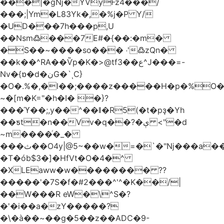
���|�gǋ�YVyFz4���/
���;|Ym�L83Yk�,�%j�P Y/
�UD���7h���p,U
��Nsm߷���7E#�{��:�m�
�S��~����so��� ˒'߷zQn�
��k��^RA��Ѷp�K�>@tf3��ع^J���=-
Nv�{ɒ�d�نG�`ͺC}
�O�.%�,�l��;����z�����H�p�%O�B
~�[m�K="�h�I� �}?
���ϓ��;,y��^��ǁ�R5(�t�pҙ�Υh
��ƽt�n��Vv�q��?�ې <"�d
~m����ͬ�_�
���ث��O4y|@5~��w�=�`�"ǋ���a��^�a�9՗Ϊ��=B<�cT
�T�ób$3�]�HfVt�O�4�^
�XLEaww�w�������� ??
�����'�7S�f�#2���^'^�K��/|
��W���R eW�\^S�?
�'�i��a�zY�����?
�\�à��~��g�5��z��ADC�9-