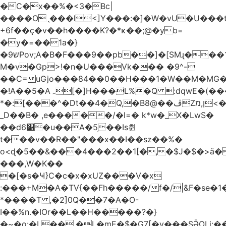
�C�x��%�<3�Bc|
����Oˎ���l<]Y���:�]�W�vU�U���
+6f��ç�v��h����K?�*κ��;@�y
b=
�y�=��1a�}
�ש9Pov;A�B�F���9��pb��]�[SMɻ���1v-
M�v�Gp>!�n�U���Vk��� �9^-
��C=uGjo���84��0��H���1�W��M�MG�
�!A��5�Aہ[�]H���L%�Q :dqwE�(���q��X�.bc�1d��\��#X�4��W�� Ldg
*�:[���^�Dt��4�Q,�B8@��ڦZן,מ<�oJ���ލ:�#���YLmh�Y?
_D��B� ,e�����/�l=� k*w�_X�LwS�
��d6׸�u��A�5ׅ��Is췬
t���v��R��"���x��I��sz��%�
o<ɖ�5��&���4���2��1[�,�$J�$�>ä�
���,W�K��
�[�s�Ҹ}C�c�x�xUZ���V�x
:���+M�A�TV{��Fh�����/f�/|&F�
se�
*����T ,�2]0Q��7�A�O-
I��%n.�IOr��L��H�����?�}
�~�o:�L��,�L�mE�$�G7[�y���SӚOLi