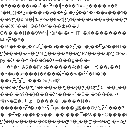
�5�����o�߾|�h�I|~�k�ˮf#+g����!v�8
^�H_@�n���>�v��o���1�z��x���1�
��y�c.m�|dJyx��&�t]d����G��9����
��)X-{��HIG�f�Y���ȸ)��J-
O��.��H��9W:'n|u*�(�~IT+�X������
M{x�E�
�1/I�E��_�YԱ��u��:�3�T�;��Հ��NT
�����~�N����#��R7����upzP�ۃt{�!g����9
py ������S�~���g���-
{�^�ΆS��Fy_;������4;�{]� ��/��!
�Y�o�s*���{�6�����w�r��ٌ(�
��xz���Du./xe唂
��c���^�k������{��O`5T��_��
���.�o?��}�������~`�O�|�t���ܧ
倩)N�Z�؂pB���!Q����N�/
�����x�o�^qwI���ݘ膉��O{V;,  ���?
�~��p��k�5��~��;����W��~G����
�i�������ok����?�_���~9��+Z