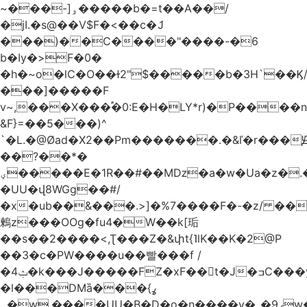
~���-]ۅ�����b�=t��A��/
�jI.�s@��V$F�<��c�ަJ
���)��C����"����-�6
b�Iy�>F�0�
�h�~o�lC�O��ɫ2"$�����b�3H`��Ϗ
���]�����F
v~,���Χ���֠�0:E�H�LY*r)�P����
&F}=��5���)^
`�L.�@Øad�X2��Pm�������.�&ľ�r���Ԭ
��?��*�
ؠ�����E�1R��#��Mǲ�a�w�Ua�z�.�SU�S��p���ǯ��yaa��Я�}
�UU�վ8WGg��#/
�x�ub��&���.>]�%7����F�-�z/ ��
鶫z���OOg�fu4�W��k[㻈
��s��2����<,Ʈ���Z�&փt{˥lK��K�2@P
��3�c�PW����u��빨���f /
�ݑ4�k���J�����FZ�xF��􊛣t�J�ߏC���yj�
�l���DMȁ���ߩ}
�۔w.����UU�B�D�o�n����v�_�9ߩw�����-!z0>' [�)Ս���g2�b�e)&tb�����":�c�\��%�������{����V��.�:��lbL"݊"3���h�Ĥ��W��5{ƚ` 1��8