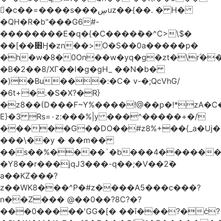
󥢦�c��=����s���ڛuz��{��. � H�
�QH�R�b"���G6#-
��������E�q�{�C����݊��^C>\$�
��[��׋Ӈ�zn��>O�S��0a�����p�
�h�w�8�0On��w�yq�g�zt�\rؖ�
�B�2��8/XГ��l�g�gH_ ��N�b�
�)�Bu���:�C� v-�;QcVhG/
�6t+�.�S�X?�R}
�z
8��(D���F~Y%����!@��p�!*zA�
E}�3 Rs=۰z:���%|y ���^�����+�/
�����G��DO��#z8%+��{_a�Uj�
���\��y � ��m��
��s��%����`�b���4������
�Y8��r���jqJ3���-q��;�V��2߳�
a��KZ���?
z��WK8���^P�#z����A5���c���?
n��Z��� @��0��?8C?�?
���0�����'GG�[� ��ǐ���?�ċ?