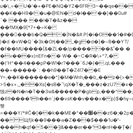
u�\,=�U�'�+�PE�NQ�YZ�6FR3~��ԛe��
��K��H9�!�u�@!EN� d�I��'��]��0u#
`� ��� ��l�T�&z��
��fMҲ�9[*7+�=K�
݆������b�Q��|N�&#.P(�i�Օ��1�#
)�d �vW�Q`�3k�OӃ��]_�g�d�]�~B��YT/
�f��MU����[&�ZL��/p������&˚�� �
�v���x)nEFn�� W� �~C�R�\+^ـ7�
�('H^��4���pP�W!�r?���`6J�{�.qL���
��+�����`: ��h9��T�Z4!7� �E
Y=,��K������e�^]�M�WnԦ��b_��z�{>�c'�����I!S��O,h
>5�x+._��Xs[�sB�ˇ\qX�T�_���z�zU7�x�
蚀z�N�n�T��3w&�����P�gbp,���^��
�69����1h��n`j��vsK��v���x� p}$�hұ~
쨎
=���Y/*#Č�[��k��ME�^��׸��z6�;�2p�"��f�3mn�Y�Y�
�� Щfjk��ܗ���9�Z���$���1u�ʳ-
���h�qf�5��Ȝ&���er��"3�nH��Ț�/