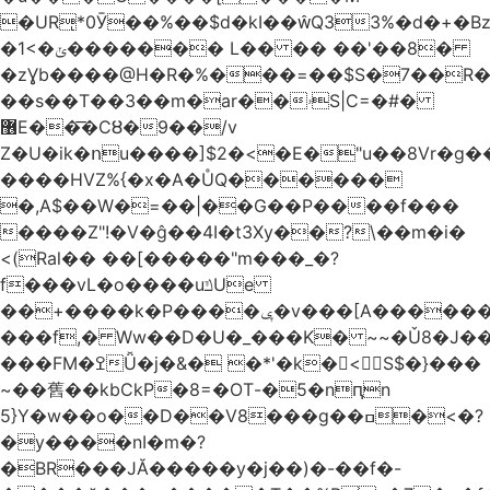
�URͅ*0Ӯ��%��$d�kI��Q33%�d�+�B
�1<�ݵ������� L�� �� ��'��8�
�zƔb����@H�R�%���=��$S�7��R�
��s��T��3��m�ar��ۥS|C=�#�
޶E��͞�CȢ�9��/v
Z�U�ik�ոu����]$2�<�E�"u��8Vr�g��EkW˽
����HVZ%{�x�A�ŮQ������
�,A$��W�=��|��G��P����f���
����Z"!�V�ĝ��4I�t3Xy��?\��m�i�
<(Ral�� ��[�����"m���_�?
f���vL�o����uݿUe
��+����k�P����ݷ�v���[A������v�.&��6������/
���f,� Ww��D�U�_���K� ~~�Ǔ8�J���
���FM�ߐǙ�j�&� �*'�k�𙑫<S$�}���
~��舊��kbCkP�8=�OT-�5�nԥn
5}Y�w��o��D��V8���g��ߛ�<�?
�y����nI�m�?
�BR���JĂ�����y�j��)�-��f�-