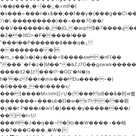
v��ɇ���_�~|��;_�>mIf�}
�s���=���n�x&��;��f��y�{���g��Cr��
ﾝ\�\.���������}��~���7G��/
��V������k�_�ןG_�wqr$�7����ɻ��-
�2��(KO>�F�����!���
˟���I��P������&���q�ۼ
���������|
�m_>��|x�{�y���<8����ew�nF{��
˟���`�F�z�|M��^�߿ZJ7G��gswwk������j��
����d2�]z?|���I?-�GG'�N�}s
h�'�uf��n�mw���Du����~�}
�8����_��t����x/
���[����M>inm}]>\/�/���oB��&�B}w뼱
�������>���ub�Ώ�w�x7���斳
�y��t P���s�wV[�}���:�y��������/
��}�l>t//
���Wٝ�J��q��~�|Ko��W����~��柚
��7���G���_�W�|