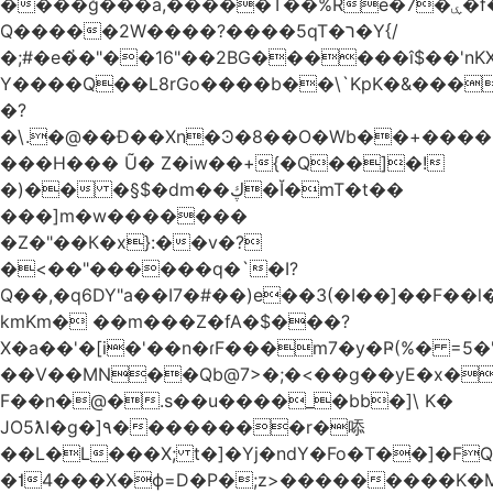
����ğ���a,�����T��%Re�7�ۑ�f�reQ�00!h����îNtr����� ��G�A�֓���Q�`�k��բ�^=n4�à��r[Y
Q�����2W����?����5qT�ר�Y{/
�;#�e�҆�"��16"��2BG������î$��'nKX
Y����Q��L8rGo����b��\`KpK�&���
�?
�\.�@��Ð��Xn�Ͽ�8��O�Wb��+����B
���H��� Ũ� Z�iw��+{�Q��]�!
�)�� �§$�dm��ڮ�Ĭ�mT�t��
���]m�w�������
�Z�"��К�x}:��v�?
�<��"������q�`�I?
Q��,�q6DY"a��I7�#��)e��3(�I��]��F��
kmKm� ��m���Z�fA�$���?
X�a��'�[i�'��n�ɾF���m7�y�Ҏ(%� =5�'
��V��MN��Qb@7>�;�<��g��yE�x�
F��n�@�.s��u����_�bb�]\ K�
JO5ƛI�ɡ�]٩��������r�㖭
��L�L���X; t�]�Yj�ndY�Fo�T��]�F
�˦4���X�ϕ=D�P�;z>���������K�M�