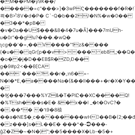
�M��PM�y9K��/
�����=c"���>]�3wPϚ�������f�R�!
쾩�B>:͒8V�d�P� C`-Q�b��2/�N%�w�0��
�3��*�pB�
�v�Oa��U$���&8�4�7u�Ã]���7mUh-
u�0r"��g!u?���.�wQ�
ʅcg��'�=,��V����"1z&� ���
{�u�� qGr[p��v>��� eb8,;��
�o� �j�D��EB$R�ZD,Ɖ��
g�9#p2<��B[CA
��`���?.��r
�,:n6�=-
N�l�*E,�a����Na�{&��lI���+�r�X�Y��_
�
�!K̪���7���%YZ&�T�PIԸ��XC����Q!
�%Tsh���s�E� &�x��I _�t�OvC?�
�.��*� �٦9�8榬
��a�NE$�ͺc��������wH��B�(2;��
�z���]s�L��E� ���^�-➲���֊
ĝZ�Z�~�N�}";��5����X�Lb-�5�+