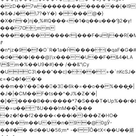
�ۡzD��7w��������������{�l9
�&�J��\7?�Y�) ���� @�}
�X�חr�]nj�,%#IQ���<�1�q��u���Ϡ2�γ!
���7O;mm
����j�������rj���F�u!j��R{�Mb�n�r�
ꍚ
�n*jz�9�f�O`R�1a�Ĥ�ަ���(�qaF�G
�d��I�(���@)\x����U��F�&4�ȽA
\$ՠ�%��U9�#}�� /��&"\Cy
�UC3\���"��c)��� +�`nKcS
є=�Q�f� �'�
��m��Y��
񢫫���3�6k�=��o�� %���̻�|
�J�|�CM��F�tѕ��^�J%�Z�'�|
�]�j����B��v����*7�S���T�Up%��r�
�=u�� "δU���!nM��̅]���
�z�f��f2����<���i�l���Z�HO�
���m��U��n�9�@0gӮ-
��#�� �d��U�56;m* -�lĬÔ�tX<��U��媅