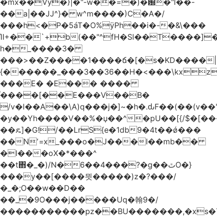
�mx��Vy�}|�"-w��=�)�԰�"l��-
��a|��JJ^}� w^m����)C�A�/
���h<�P�5áT�O%ӱPh��i�-�&\���
ΊI+��`+b(��"^fH�Sl��T����]
h�_����3�
���>��Z����1����ճ�[�s�KD����|
{������_���3��36��H�<���\kxz
���E� �E��� ����
֫����[��E���V��B�
/v�l��Α��\A)q���j�]~�h�.ԃF��(��(v��
�y��Yh����V��%�џ��^�pU��[{/$�[��
��ዴ]�G!/��LrS{e�1db9�4t��ǿ���
��Nʼ=x_���o�J���I��mb��
�l���oX�*���^
��t΋�_�)/N�6��4���?�g��ٿO�}
���y��[����믯�����)z�?���/
�_�;O��w��D��
��_�9O���j�����Uq�翰9�/
�����������pz��BU�������,�xs�T