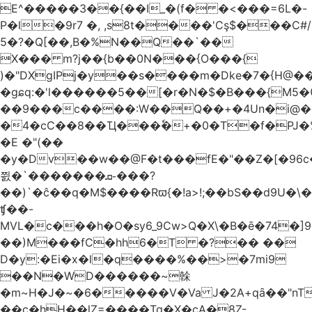
E^�����3��{��I_�(f� �<���=6L�-
P�l�9r7 �, ,s8t����'Cş$���C#/
5�?�Q[��,B�%N��Q��`��
X��� m?j��{b��0N���{O���{
)�"DXgIPj�y��s����m�Dke�7�{H@��
�gɕq:�'l������5��[�r�N�$�B���{M5
��9���c����:W��Q��+�4Un�i@�.
�4�cC��8��Ҵ���ٗ�+�0�T�f�PJ�
�E �"(��
�y�Dv��w��@F�t���fE�"��Z�[�96c�
쯼�`���� ���ܩ֊���?
��)`�ĉ��q�M$����Rϖ{�
!a>!;��bS��d9U�\�
ʧ��-
MVL�c���h�O�sy6_9Cw>Q�X\�B�ē�74�]
��)M���fC�hh6�T �?�� ��
D�y:�Ei�x�l�q����%��>�7mi9
��N�WD������~榦
�m~H�J�~�6�����V�Va J�2A+qȃ��"nT
��c�hH��lZ=����Tq�X�cA�8Z-