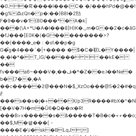
�0.�Ԙ����I���(C� �/���hPd�@��!
�g%߷zQn� p�:��}B8I�2劷
F�9��v�1{80���*�A�k|
���(\A+*U�A�l���8]H}K�._m�G��2�c
�fJ���[E0K�(�G���������>?
��{����_e� : �ʛ\��p�g
G�֩g�4���`�|+���� �$�C�㹷L�Y����|
�ͺ�l�*�T_ìG/�����  ��kE�
��
fv���a6~���V�,��ڤ�*�Z��e.I��Ne�
b�[7��,�A
�
�c�����2@���N�$_XzOo���@5�2�#�q�
ꏣ
���s��s�j�+��X/p3R�ܿ���#bX�^�N 
[��V�7H�m�Ů6�Q��ԕ�R!
���B>x�����s�&�����T�B�c�++��o;�ݸƬ^դ��J�a�I���7�f��F'���߭�ޒ���<���Z��
��$,M�쇝���[ -
����E�\i�sk�BLqJ;]