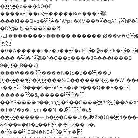
��c���&O�F
����=��nv�����BcY���鬊
���Kf��Q+z��`A^pۀ�XM��*�qAݷ1hP��G�����YU�Xa��]��^
�D�.埗�B��%��?}
ف7�������>�����;������h8��w�O����էW������������{�g����y�
|
�0�A�����x�7�a���#H�@5�k��
��� ��`&�^�O��p����3Գ���t���B
9��_B��<}
���W���_����N�)$�9����O
���^����½C������N.��W`���
7��G���2�@B�\�O���Q��A��|
������&˿������
��ϓS����n��;ph�2��O���#d[��A�
�T�V�5�,!_cm ��N_�J�a5
������ޞ_b��O��U:�޳ܯZ:�)Q�4�������
&Zf��=�@�_��Ft �Bc{�� c�/
�x��9QN�N94�m�|