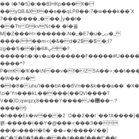
�� I�?�5]�:��B}HKp���X�
��yQB.&Xt��e��qLPϴ��:7�w���k��՛X
7�������_���,|y��Ι�
��Tn Gkv%t�� �!�플
M[�Z���H>������.N�_�E7�u�_ٺ�_
����/��m<{�&�d�2$�$�
;(?
zg��%��|�ڀ#6�?
�����h�:�v�ш�������F�����#U����a
����*?
P�mK�!K��\N��v�f�Z5A��=;��t���
�W��:m�
�l�8�uhʊ1���bA��6Vn��&k���a��`�X���L��
\o�'Yn���kL�����(��QVi����?
V��}D;qwqzӽ8����Y����J�޺��~:?
����}
�h���Ek�w���2`O��2��l`��1X����]�
쁡-�����(��Y�@���<���3��
��i�ч���H�0�`��=�/����V��|
�C�1(�R�$��u���d���f���F'��t