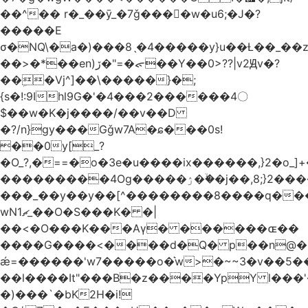
��^�� r�_��ӯ_�7ǧ����ٕw�u6;�J�?
�����E
σ�NQ\�a�)���8ˎ�4�����y}u��Ƚ��_��
��>�*��en)ڒ�"=�ᯠ��Y��0>??|v2Ԭv�?
��ܹ�Vj^]��\�����}�;
{s�!:9Ihl9G�'�4���2������4〇
$��w�K�j����/��v��D
�?/n}gy���Gǧw7A�ɕ���0s!
��0y[_?
�O_?,�==�o�3e�u����ix������,}2�o_]+�
���������4Og�����ۯ��ۙ�j��,8;}2����J��h��j���p}k*�^�|
���_��y��y��[^��������8����q���
wN1ޗ_��O�S���K� �|
��<�O���K���Aγ� ������ɶ��
����G����<����d�Q� p��n@�1�
ǽ=������'w7�����o�͛w>�~~3�v��5
��l����It"���B�z����YpY l���'�
�)���`�bK2H�i!