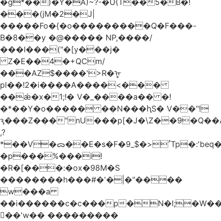
�g*��)�Y�A)~?-�U{T��5�B�!
���(jM�2�J|
�����Fo�{�o���������Q�F���-
B�8��y �@����� NP,����/
���I���("�[y���j�
Z�E��4�+QCm/
���AZ$����'>R�ᡎ
pl��!2�i����A����<���
��ǽ�x�1;!� V�_����a�� �!
�*��Y�o����� ��N���ԧS� V��"!
ԇ���Z���"nU���p[�J�\Z��9�Q��A
,?
*��V�ᯅ��E�s�F�ﹸ<�$_9Tp�:'beq�Mfcn�oj�n��,�>N4�S+b���p1&}&�|
�p���%���i!
�R�[���:�ox�98M�S
��������h���#�'�|�"����
w���a
��i������c�c���p�N�I;�W�
��'w�� ���������