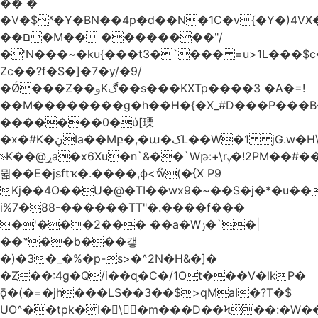
�� �
�V�$ˣ�Y�BN��4p�d��N�1C�v{�Y�)4VӾ
��ם�M�� ��������"/
�'N���~�ku{���t3�`��� =u>1L���$c
Zc��?f�S�]�7�y/�9/
�Ǿ���Z��وKڰ��s���KXTp����3 �A�=!
��M��������g�h��H�{�X_#D���P��
�������0�ύ[瑮
�x�#K�ڹIa��Mբ�,�ա�کL��W�1 jG.w�H\^8Z��n�]KUL{�z>7[n@A���<�M;_t�PwM;Ӝ��R�&����ki�j�����n0� u{�;j������Q��,�E2�t�Ӊ�/<�Qm�fo�/
≫K��@ږa�x6Xu�n`&��`Wթ:+\rᵧ�!2PM��#���=�>��ZTبrP�
뮒��E�jsftҡ�.����,ϕ<ޯw(�{X P9
Kj��4O��U�@�TI��wx9�~��S�j�*�u���[Eu��a)\��ݏ��X�&��~
i%7�88-������TT"�.����f���
�'���2��� ��a�Wݬ�`�|
��˶��b���갷
�)�3�_�%�p-s>�^2N�H&�]�
�Ȥ��:4g�Q/i��q֥�C�/1Ot���V�lkP�
ǭ�(�=�jh���LS��3��$>qMaI�?T�$
UO^��tpk�I�\�m���D��Ϟ��:�W���א��BwJ�].�B