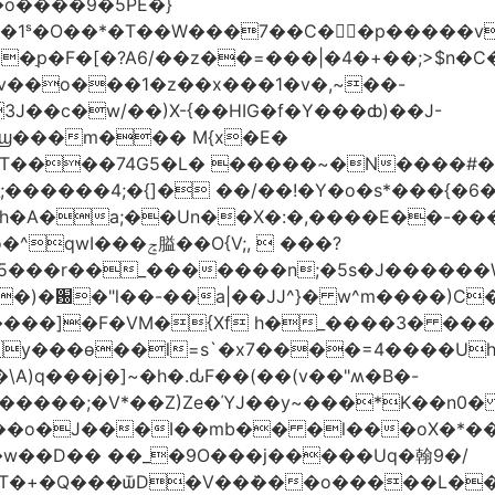
�o����9�5PE�}
1ˢ�O��*�T��W���7��C�㛯ٍ�p�����v 
��ַp�F�[�?A6/��z��=���|�4�+��;>$n�C
>�v��o���1�z��x���1�v�,~��-
3J��c�w/��)X-{��HIG�f�Y���ȸ)��J-
��ϣ���m��� M{x�E�
��74G5�L� �����~�N����#��R7����upz
������4;�{]� ��/��!�Y�o�s*���{�6
h�A�a;��Un��X�:�,����E��-���.
5���r��_�������n;�5s�J������
�)�԰�"l��-��a|��JJ^}� w^m����)C�
T����]�F�VM�{Xf h�_����3� �
y���ѳ��l=s`�x7����=4����U
A)q���j�]~�h�.ԃF��(��(v��"ʍ�B�-
�����;�V*��Z)Ze�ΎJ��y~���*K��n0
���o�J���I��mb�� �l���oX�*���^
�w��D�� ��_�9O���j�����Uq�翰9�/
�+�Q���ѿD�V��ܿ���o�����L��>�