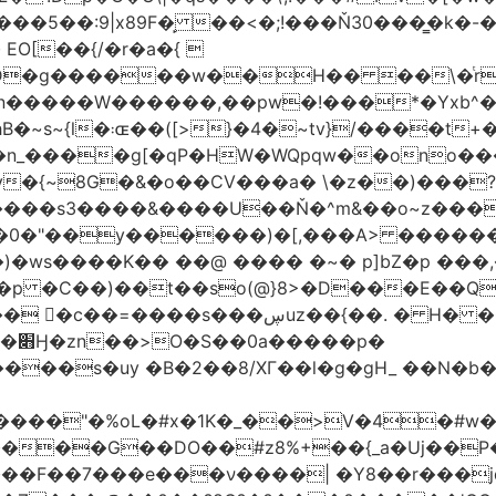
�5��:9|x89F�̙ ��<�;!���Ň30���͇�k�
�H�� ��\�ͭr��4 #pݷ�n�R��[��k����1�D�N��
W������,��pw�!���*�Yxb^���i���g׹wt�ޘgy
��u߄���1D*�%[
n_����g[�qP�HW�WQpqw��ono���
"�0����s3����&����U��Ň�^m&��o~z���
�0�"��y������)�[,���A> �����
ڛuz��{��. � H� �QH�R�b"���G6#-
�p�
���s�uy �B�2��8/XГ��l�g�gH_ ��N�b�
����"�%oL�#x�1K�_��>V�4�#w�8
����G��DO��#z8%+��{_a�Uj��
��7���e���ν����| �Y8��r���jqJ3