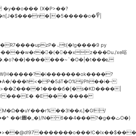
�y��o��� (X�P>��?
�n[J�$���n�|�5�����o�߾|
P�ۃt{�!g����9 py
�����w�r��ٌ(� ��xz���Du./xe唂
�o?��}�������~`�O�|�t���ܧ
W{H�����?�i�������ok����?
A�/���h<�P�5áT�O%ӱPh��i�-
��>��Z����1����ճ�[�s�KD����|
h!���E� �E��� ����
� M�Ω��uY���r%��3!��ዴ]�G!/
 ��t΋�_�)/N�6��4���?�g��ٿO�}
�@d!97�������o���!C�lx��$����