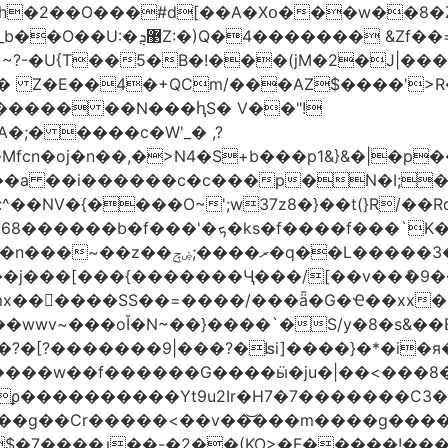
h�2��O���#d[��A�Xօ���w��8�
)~?-�U{T��5�B�!���(jM�2�J|�
�j� Z�E��4�+QCm/���AZ$����'>
o����� ��N���ԧS� V��"!
;� ����c�W'_� ,?
��a ��i������c�c���p�N�I;
����3�ڼx�8�ݿ���Y9�r�<]/
mx������SS��=����/���ǟ�G�Ҽ��xx�6
wwv~���oǏ�N~��}����`�S/y�8�s&��E
[?�������9|���?�ʪi]����}�*�i�я�
�����G����ӹ�ju�|��<���8�.�ߚ�j�j�W��d}��zl
��������Yt9u2Ir�H7�7� ������C3���
{���g��Cr�����<��v��͝���m����g���