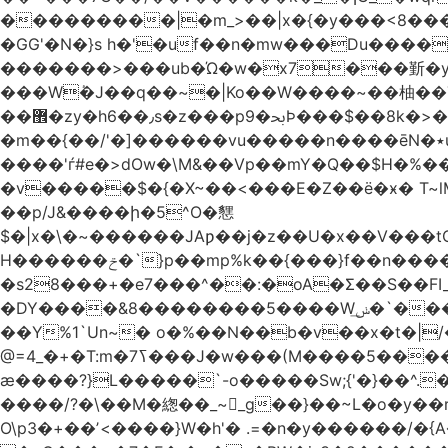
���������|�m_>��|x�{�y���<8����ew�nF{��˟���`�F�z
�GG'�N�}s h�'�uf��n�mw���Du����
�������>���ub�Ώ�w�x7���斳�y��
���Wٝ�J��q��~�|Ko��W����~��柚��
��޾�zy�h6��٫s�z���p9�ﲝϷ���$��8k�>�O���I�y�/O~���Eo>GË3�عr�Ͼ6wVg�/߭n�Ͻ�4Jw�o�&�o��i
�m��{��/'�]������vu�����n����ēN�٭u�����o'�����w�^�Q���2�;U>��ʧ�� ��W_/|
����'ѓ#e�>dOw�\M&��Vp��mY�Q��$H�%
�v�����$�{�X~��<���E�Z��ё�ӿ� T~lM�
��p/J&����ի�5^O�㦟
$�|x�\�~������JAƿ��j�z��U�x��V���
H������ݗ�`}p��mp%k��{���}f��n����G{߿�_lz��=}�N�9���N� P�+�xd_�~�>����֚���v/f������!t�}
�s28���+�e7���^��:�oA�Σ��S��FI
�DY����&8��������5����Wݭ͟�`����G�'ʭ����\N����.�W��w��ӫx>�~f�v&}����e��a`& y������8��`Gʾ;퇏
��Y%1`Un~� o�%��N��b�v��x�t�|/
ӕ����?}L�����`-o�����Sw;{'�}��^.
����/?�\��M�緫��_~_g��}��~L�o�y�
O\p3�+��ʼ<����}W�h'� .=�n�y������/�{A��֏���