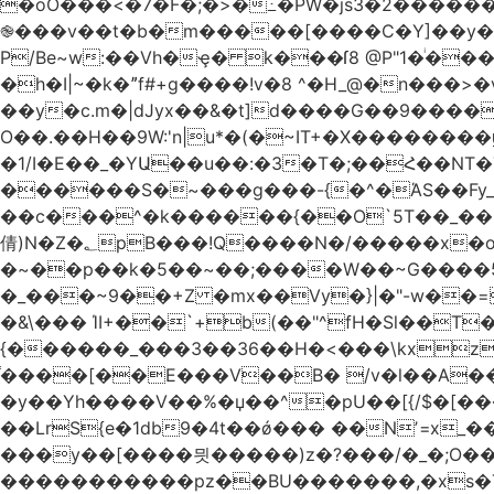
�oO���<
�7�F�;�>�߸�PW�js3�2�����
֎���v��t�b�m�����[����C�Y]��y��
P/Be~w:��Vh�ҿ� k���ſ8 @P"1�ͥ��
�h�I|~�k�ˮf#+g����!v�8 ^�H_@�n���
��y�c.m�|dJyx��&�t]d����G��9����
O��.��H��9W:'n|u*�(�~IT+�X������
�1/I�E��_�YԱ��u��:�3�T�;��Հ��NT�T��
������S�~���g���-{�^�ΆS��Fy_;
��c���^�k������{��O`5T��_��
倩)N�Z�؂pB���!Q����N�/�����x�o�^qwI���ݘ膉��O{V;,  ���?
�~��p��k�5��~��;����W��~G����
�_���~9��+Z �mx��Vy�}|�"-w��=
�&\��� ΊI+��`+b(��"^fH�Sl��
{������_���3��36��H�<���\kxz
֫����[��E���V��B� /v�l��Α��\
�y��Yh����V��%�џ��^�pU��[{/$�[��
��LrS{e�1db9�4t��ǿ��� ��Nʼ=x_
���y��[����믯�����)z�?���/�_�;O�
�����������pz��BU�������,�xs�T