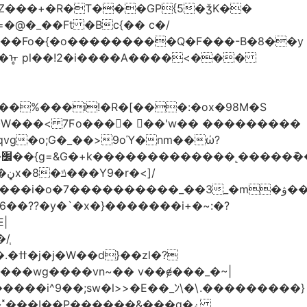
Z���+�R�T���GP{5�ǯK��
����Fo�{�o���������Q�F���-B�8��y
R�ᡎ pl��!2�i����A����<���
�W���
< 7Ϝo���� ��'w�� ���������
��??�y�`�x�}�������i+�~:�?
|
/֧
�?
�wg����vn~�� v��ɇ���_�~|
�����i^9��;sw�l>>�E��_ﾝ\�\.���������}