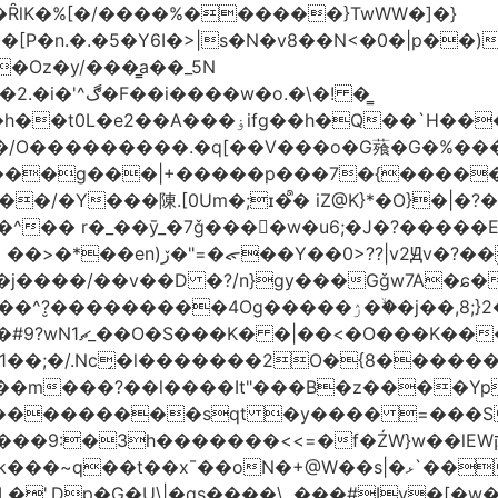
�ȒlK�%[�/����%������}TwWW�]�}
�o.�\�! �͇
��O�����*_�W�߳��Ӌ��S�kg����ϝ$��N����{�?
NO��/O���������.�q[��V���o�G薞�G�%
/���g���|+
�����p���7�{�������
�Y���陳.[0Um�;ɪ�᩺� iZ@K}*�O}�|�?
��ܹ�Vj^]��\�����}�;
�j����/��v��D �?/n}gy���Gǧw7A�ɕ�
����ۯ��ۙ�j��,8;}2����J��h��j���p}k*�^�|
 ������ɶ��
�;�/.Nc̗�l�������2O�{8������
��l����It"���B�z����YpY l���'��˭�س
� ���������sqt �y���� =���
������<<=�f�ŹW}w��lEWק'�u�].Qs@�K�H&�v �����m}
|�qs����\,.���#Iv�[�w���P�ݭ���W�[�����o/7