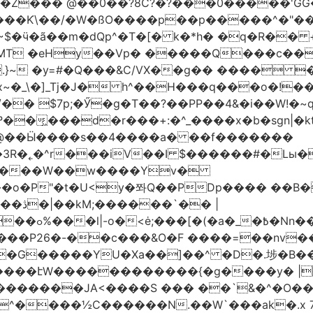
�Z��� @��0��?8C?�?���0�����'GG�
��Ƙ\��/�W�ßO����p��p�����^�"���V
�MT �eHy��Vp� �����Q���c��
.}~ �y=#�Q���&C/VX��g�� ���� �
\�]_Tj�J� h^��H���q���o�!����H'G
.�@��Ӹ����s��4����a� ��f�������
� |
�,��1&�G
ο���P26�-��c���&O�F ����=��nv
�����JA<����S ��� ��`&�^�O��p�
^����½C������N.��W`���ak�.x 