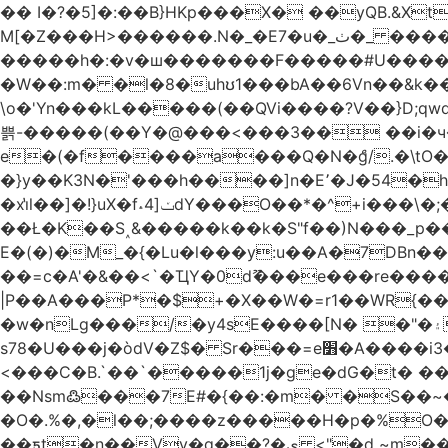
�� I�?�5]�:��B}HKp���X� ��yQB.&X
M[�Z���H>����
�����h�:�v�ш�������F�����#U����a�3
�W��:m� �l�8�uhʊ1���bA��6Vn��&k���a��
\o�'Yn���kL�����(��QVi����?V��}D;qwqzӽ8����Y����J�޺��~:?����}�h���Ek
쁡-�����(��Y�@���<���3�� ��i�
e�(�f����a���Q�N�ްg/.�\tO
�}y��K3N�'���h����]n�E՚�J�54�h@Dm��o�p�1߃o8�h��^
�xi̔l��]�!}uX�f˔4]ݖdY���O��*�^+i���\�;�^�9]�V� f�P���A� &�T�GZ{�q��zv� 8�3�Z1`C�s���f� ��Y B�ZJ� a2� V�%�o:�!
��Ł�K��S˰&�����k��k�S"f��)N���_p��
E�(�)�M_�{�Lu�l���y:u��A�7DBn
��=ϲ�A'�&��<`�ҴY�0dޫ���e���re����
|P��A���P*�$+�X��W�=r1��WR{�
�w�nLg���/�y4sE����[N� �"�۽�vPD�A�f6�ă�����ş�_�W]�y�����N��� ;;�H7��"Z�ыS��
s78�U���j�òdV�Z$� Sr���=e׻�A����i3�J�T�xDq2F\<����<⡛��+Zn�z� ss���tⵚÑ5��n(Rh����~�0��!
<���C�B.`��`�����1j�ge�dG�t� �
��Nsm߷���7E#�{��:�m� �S��~����so��� ˒
�O�.%�,�l��;����z�����H�p�%O�BQ8
��ƽt�n��Vv�q��?�ې <"�d ~m����ͬ�_� ���ث��O4y|@5~��w�=�`�"ǋ���a��^�a�9՗Ϊ��=B<�cT