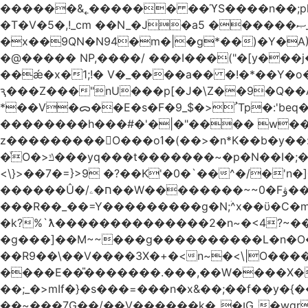
������&˿������ ��ϓS����n��;p
�T�V�5�,!_cm ��N_�J�a5 ������ޞ_b��O��U:�޳ܯZ:�)Q�4������� &Zf��=�@�_��Ft �Bc{�� c�/
�x��9QN�N94�m�|�g*��)�Y�A
�@����� NP,����/ ���I���("�[y��
��ǽ�x�1;!� V�_����a�� �!�*��Y�
ԇ���Z���"nU���p[�J�\Z��9�Q��A�
*��V�ᯅ��E�s�F�ﹸ<�$_9Tp�:'beq�Mfcn�oj�n��,�>N4�S+b���p1&}&�|�p���%���i!�R�[���:�ox�98M�S
��������h���#�'�|�"���� w�
z���������O���oߗ�(��>�n*K��b�y��:^��NV�{����O~';w37z8�}��t(}R/��Rqvg�o;G�_��>9oΎ�nm��ώ?
�ͮO�>ݿ���yq���t�������~�p�N��I�;�68������b�f���'�ܟ�ks�f����f���`K�׼��{g=&G�+k�������������˻�����݇�������re6�o�^�~��=
<\}>��7�=}>9 �?��K'�0�`��^�/�'n�]�n���~��z��ރ����;ۻݼ�q��L�
������Û�/ח�ۦ��W��������~~0�Fۋ���j���[���{�������Ҷ���/[��v��ެ�9����i�o�7����������_��3_�m�ۋ����
���R��_��=Y���������g�N;ۛ^x��ϋ�C�
�k?%`ƛ��������������2�n~�<4?~���
�g���]��M~~���g����������L�n�O�?�
��R9��\��V����3X�+�<n~�<\|O�������w��f�
����E��̎�������.���,��W����X�ϼ��
��;_�>mIf�} �s���=���n�x&��;��f��y�
��~���7G��/��V������k�_�ןG_�wqr$�7����ɻ��-�2��(KO>�F�����!���˟���I��P������&���q�ۼ