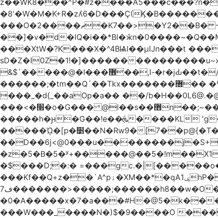
z��WK8���^P�#z����A5���c���?n�
�8'�W�M�K+R�zʎ6�D���Ç(Ϗ�B�������
���O�2����ޗ�K7��>�Y2��B� ~$�ӵ�ã��m�dQp^�T�[� k�*h� �q�R�� +��4.�Rm�!�@�ߝ��������ҲM �e
̎��]�v�d�lQ�i��*Bl�ӂn�0����~�Q�
���XtW�?K���X�^4BѨI��μĲn���t ���
sD�Z�I0Z�1!�]���������������u~x~�_
&$`�����@�Ӏ���޶��,l-�r�jԂ��t�/�� $7p;�Ӳ�g�T��?��PP��4&�i��W!�~q~q�>��4��"�o�!á����2V��#��
������;�tm��Q´��Tkx�������޶�� �º��͖���d�r���+:�^_����x�b�sgn|�ktW�>�S�����z��W;�!rD���_��t���t
���_�d{_��aOp�a�� ��/b�H��0L6@
���<�׭�o�G��� @ǀ��s��޻n��;~��3R�˿�^r���iV��I $������#�Lы�����d�����E} �����/
�����h�ԩ�G��!e��ܞ����KL 'g���W��w����Yv�
�����ᾨ�[p�׵��N�Rw9�[7��p@{�T��o�P"�t�U<y�쫘Q��PDp���� ��B��9x�����_h!� 1}]����,��!
��D��6j<@0���u��������j�S+��ڎ�|��kM;������`�
�z�5�B�5�ʸ+�����@��5�!m��X1��ߋ%���l|-o�<ė;���[�(�a�_�߿�Nn���t���o��\�`�,;E
�$���D;�:� =���gc.�|[�����
���Kf��Q+z��`A^pۀ�XM��*�qAݷ1hP��G�����YU�Xa��]��^ �D�.埗�B��%��?}
ف7�������>�����;������h8��w�O����էW������������{�g����y� |
�0�A�����x�7�a���#H�@5�k����
���W���_����N�)$�9����O ���