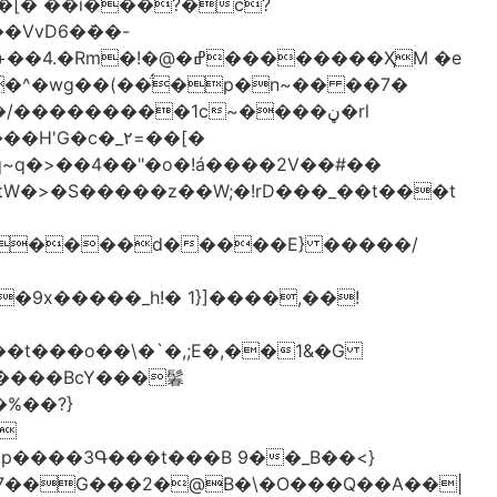
[� ��ǐ���?�ċ?
vD6�݁��-
�^�wg��(��̈́�p�n~�� ��7�
/���������1c~����ڼ�rl
�c�_٢=��[�
�����BcY���鬊
���3Գ���t���B 9��_B��<}
7��G���2�@B�\�O���Q��A��|