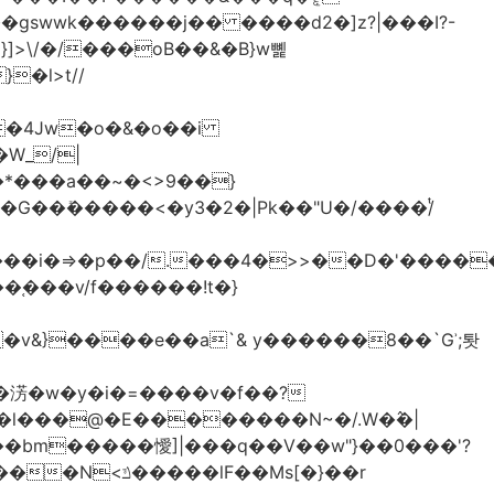
>\/�/���oB��&�B}w뼱
�l>t//
�*���a��~�<>9��}
G��ܺ�����<�y3�2�|Pk��"U�/����/ͭ
��i�=>�p��/.���4�>>��D�'�����
�淓�w�y�i�=����v�f��?
�l���@�E��������N~�/.W�߮�|
�bm�����懓]|���q��V��w"}��0���'?
lF��Ms[�}��r