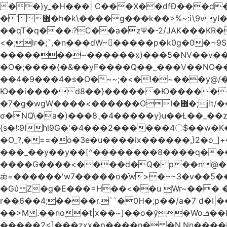
��}y_�H���| C���X��dfÐ���d
� '޽�h�k\����g���k��>%~:i\9vyI��[P�n.�.�5�Y6I�>|s�N�v8��N<�0�|p��)b��Cz)�|
��qT�q���܃?C��a�zΨ�-2/JAK���KR��Oz�y/���̳a��_5N
<�;lr�;`,�n���dW~�ٍ����p�k0g�0�~9S�2.�i�'^ڰ�F��i����w
�������~������x)���5�NV��v��h��t0L�e2��A���ۏifg��h�Q��`H�����~���^v�^2�Z���ۧ�
�O�;����{�&��yF����Q��_���V ��
��4�9���4�s�O�~~;�<�!�~���y@
Ю��í����d8��}������Ю�������/
�7�g�wgW����<������OI�޿�;j!t/��^�� r�_��ӯ_�7ǧ����ٕw�u6;�J�?�����E
σ�NQ\�a�)���8ˎ�4�����y}u��Ƚ��_��z ��>�*��en)ڒ�"=�ᯠ��Y��0>??|v2Ԭv�?
{s�!:9Ihl9G�'�4���2������4〇$��w�K
�O_?,�==�o�3e�u����ix������,}2�o_]+��^?̮���������4Og�
���_��y��y��[^��������8����q���#9?wN1ޗ_��O�S���K� �|��<�O���K���Aγ�
����G����<����d�Q� p��n@�1�
ǽ=������'w7�����o�͛w>�~~3�v��5���m���?
�Gύ Z�g�E���=H��<��u Wr~��
r��6��4;����r.``�0H�;p��/a�7 d�I|����9:�3h�
��>M.��no�t|x��~]��o�ӳ�Wo.ܭ��k���~q��t��x¯��oN�+@W��s|�ޅ`�������U��
�����2<]���zxx�p����n� �N.Nn����L�'.Dp�G�U\