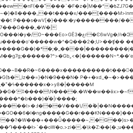
�|M��^�߿ZJ7G��gswwk������j�� ����d2�]z?|���I?-
~�}�8����_��t����x/���[����M>inm}]
t P���s�wV[�}���:�y��������/��}
7���G���_�W�|
������G��}�*�;�_����|���������j
�g7g;������?^>�Gb˿<�[������N~*.��'e�
tO��~Β��R�~6����x����������t����
_�˭�ϟ������x�>y8�|�����M
����*�b���}�̾�|r����;
@=4_�+�T:m�7ߖ���J�w���(M����5��������l>�߃�
��V���\/�߮�|��N����
��GO��6�I�ng�����G��r���KN����]��
�r��?�W���+���Ǖ�����~,�G��}s>�
�ɫ>`��oW�o.>zi�.�\k�Z:��{�.;u�����N<ݿ�����