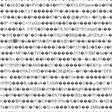
�T�ób$3�]�HfVt�O�4�^ �XLEaww�w�
�'�i��a�zY�����?�\�à��~��g�5��z�
+6f��ç�v��h����K?�*κ��;@�y
b= �y�=��1a�}�ש9Pov;A�B�F���9��pb��]�
�9^-��C=uGjo���84��0��H���1�W��M
�!A��5�Aہ[�]H���L%�Q :dqwE�(���q��X�.bc�1d��\��#X�4��W�� Ldg
*�:[���^�Dt��4�Q,�B8@��ڦZן,מ<�oJ���ލ:�#���YLmh�Y?_D��B� ,e�����/�l=� k*w�_X�LwS�
��d6׸�u��A�5ׅ��Is췬t���v��R��"���x��I��sz��%�
o<ɖ�5��&���4���2��1[�,�$J�$�>ä�
:���+M�A�TV{��Fh�����/f�/|&F�
se�
I��%n.�IOr��L��H�����?�}�~�o:�L�
�1ˑ {l�ʘ�Ab8��c��;u����H1�E&p v�<��xڠ4��!l l�Ȧ5��>LwbMp��x`���
�fx��tAZ<D�W�ؓ�[38괆#[e~��n�
��^DF
�w`���08�W����<��w��-������(Y��'ǺS�+ ��!�O�з�:�
٪]���B,ԯ��vA�TJ(bW������ݥۉ��2S�'�1�^c�Rs��l�0���צ� ���[�����c0��jб e5N�LES���I�=��������
��3{�(��H3|S9�v�8�}vt��Kg����ӨY�
=u�������/|�6%76���|8Sz�j�'���
n;���$����C#�o�%�S���㉝x-�٩{E� 5ʺV:��wZ�����,@�o�wr��y-���C���2���bj��N\ϟ�����<k@�3?
Ta�c[R*��7�[c�5}+s��́�%��5��.zM8a�