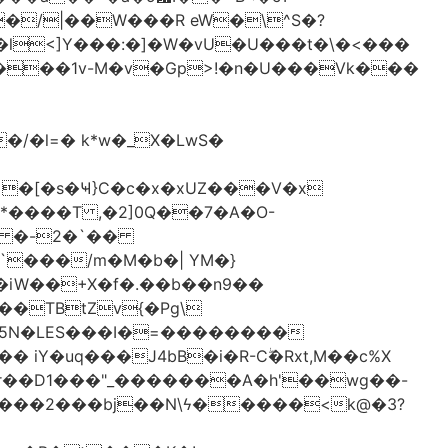
�/|��W���R eW�\^S�?
l<]Y���:�]�W�vU�U���t�\�<���
 �[�s�Ҹ}C�c�x�xUZ���V�x
-*����T ,�2]0Q��7�A�O-
�# �-2�`��
�iW��+X�f�.��b��n9��
 iY�uq���J4bB�i�R-Cۖ�Rxt,M��c%X
�r��D1���"_�������A�h'��wg��-