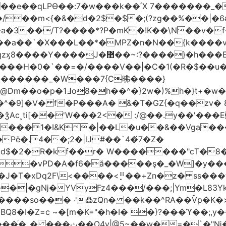
t��e��qLPϴ��:7�w���k��՛X 7�������_�
;(?zg��%��|�ڀ#6�?
��.N�_�E7�u�_ٺ�_ ����/��m<{�&�d�2$�$�
��/T?����*?P�mK�!K��\N��v�f�
`�X���L��*�MPZ�n�N��{k����v�d�/yڷ��=P
�w���2`O��2��l`��1X����]�k17�Ψ'�
ч���H�0�`��=�/����V��|�C�1(�R�$��u
�������_�W���7{C昲� ���}
�}2w�)%h�}t+�w��
ǯAc˲ti[��'W���2<� :/@��.y��'���E
�����1�I&K�|��L�u��&��Vga�
Pĕ�.4��;2�|lJ#��`4�́7�Z�
�d$�2�R�kf��r� W�������"ϲT�
��|�gǋ�YVyFz4���/���;|Ym�L83Y
'߷zQn� ��k��^RA��Ѷp�K�>@tf3��ع^J���=-Nv�{ɒ�d
�I�Z=c ~�[m�K="�h�I� �}?���ϓ��;,y�