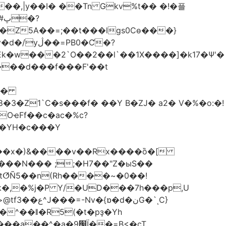
��,|y��Ι� ��Tn Gkv%t�� �!�플
Z5A��=;��t���lgs0Cѳ���}
B0�Ƈ�?
���d���f���F'��t
OҽFf��c�ac�%c?
��YH�c���Y
8��x�)&����v��Rx����ȍ�[
k�,�%j�P Y/�UD���7h���p,U
�نG�`ͺC}
�^��ǁ�R5(�t�pҙ�Υh