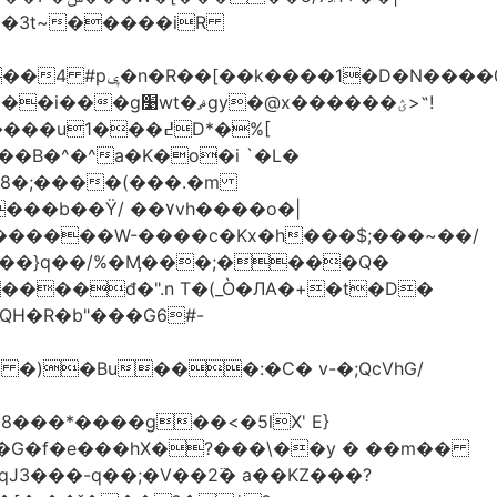
-��3t~�����iR
��0�Ë��r�-
�@x������ؽ>˶!
�B�^�^a�K�o�i `�L�
���b��Ϋ/ ��۷vh����o�|
������W-����c�Kx�h���$;���~��/
 �)�Bu���:�C� v-�;QcVhG/
���*����g��<�5lX' E}
P�G�f�e���hX�?���\��y � ��m��
���-q��;�V��2߳� a��KZ���?