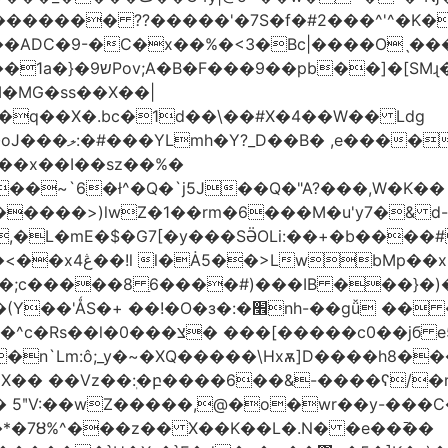
������� ??�����'�7S�f�#2���^'^�K�
�ADC�9-�C�x��%�<3�Bc|����Oˎ���
[SMɻ���1v-M�v�Gp>!�n�U���Vk���
�MG�ss��X��|
��~`6�ł^�Q�`j5J��Q�"A?���,W�K��
1�����>)lwZ�1��rm�6���M�u'y7�& d
�,�L�mE�$�G7[�y���SӚOLi:��+�b���
/m�M�b�| YM�}
8�;c�����8 ַ6����#)���IB ���}�)
׮nh-��gǚ �� ��TBtZv{�Pg\
n`Lm:ô;_y�~�XQ�����\Hxѫ]D����h8����
MX�� ��Vz��ٖ:�բ����6��&-����ʕ/
��*�7Ȣ%^���z�� X��K��L�.N� �e��߫��