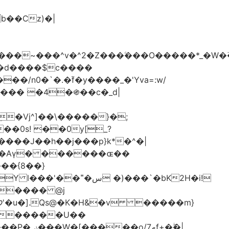
���d����$c����
/n0�`�.�֜f�y����_�'Yva=:w/
���� �4�֍��c�_d|
��0s! ��0y[_?
��{8��}
 �)���`�bK2H�i!
S���� @j
ޠf+�ۖ�|