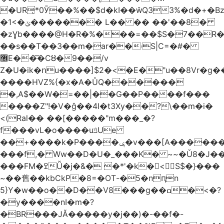
�URͅ*0Ӯ��%��$d�kI��Q33%�d�+�B
�1<�ݵ������� L�� �� ��'��8�
�zƔb����@H�R�%���=��$S�7��R�
��s��T��3��m�ar��ۥS|C=�#�
޶E��͞�CȢ�9��/v
Z�U�ik�ոu����]$2�<�E�"u��8Vr�g��EkW˽
����HVZ%{�x�A�ŮQ������
�,A$��W�=��|��G��P����f���
����Z"!�V�ĝ��4I�t3Xy��?\��m�i�
<(Ral�� ��[�����"m���_�?
f���vL�o����uݿUe
��+����k�P����ݷ�v���[A������v�.&��6������/
���f,� Ww��D�U�_���K� ~~�Ǔ8�J���
���FM�ߐǙ�j�&� �*'�k�𙑫<S$�}���
~��舊��kbCkP�8=�OT-�5�nԥn
5}Y�w��o��D��V8���g��ߛ�<�?
�y����nI�m�?
�BR���JĂ�����y�j��)�-��f�-