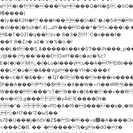
e�(�f����a���Q�N�ްg/.�\t
昲� ���}
�}y��K3N�'���h����]n�E՚�J�54�h@Dm��o�p�1߃o8�h��^
�xi̔l��]�!}uX�f˔4]ݖdY���O��*�^+i���\�;�^�9]�V� f�P���A�
&�T�GZ{�q��zv� 8�3�Z1`C�s���f�
��Y B�ZJ� a2� V�%�o:�!
��Ł�K��S˰&�����k��k�S"f��)N���_p��
:/@��.y��'���EOҽFf��c�ac�%c?
E�(�)�M_�{�Lu�l���y:u��A�7DBn�
��L�u��&��Vga���YH�c���Y
��=ϲ�A'�&��<`�ҴY�0dޫ���e���re����
|P��A���P*�$+�X��W�=r1��WR{��
W�������"ϲT�8��x�)&����v��R
�w�nLg���/�y4sE����[N�
�"�۽�vPD�A�f6�ă�����ş�_�W]�y�����N���
;;�H7��"Z�ыS��
s78�U���j�òdV�Z$� Sr���=e׻�A����i3�J�T�xDq2F\<����<⡛��+Zn�z� ss���tⵚÑ5��n(Rh����~�0��!
<���C�B.`��`�����1j�ge�dG�t�