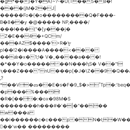
�g*��)�Y�A)~?-�U{T��5�B�!
���(jM�2�J|
�����Fo�{�o���������Q�F���-
B�8��y �@����� NP,����/
���I���("�[y���j�
Z�E��4�+QCm/
���AZ$����'>R�ᡎ
pl��!2�i����A����<���
��ǽ�x�1;!� V�_����a�� �!
�*��Y�o����� ��N���ԧS� V��"!
ԇ���Z���"nU���p[�J�\Z��9�Q��A
,?
*��V�ᯅ��E�s�F�ﹸ<�$_9Tp�:'beq�Mfcn�oj�n��,�>N4�S+b���p1&}&�|
�p���%���i!
�R�[���:�ox�98M�S
��������h���#�'�|�"����
w���a
��i������c�c���p�N�I;�W�
��'w�� ���������