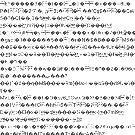
E^�����3��{��I_�(f� �<���=6L�-
P�l�9r7 �, ,s8t����'Cş$���C#/
5�?�Q[��,B�%N��Q��`��
X��� m?j��{b��0N���{O���{
)�"DXgIPj�y��s����m�Dke�7�{H@��
�gɕq:�'l������5��[�r�N�$�B���{M5
��9���c����:W��Q��+�4Un�i@�.
�4�cC��8��Ҵ���ٗ�+�0�T�f�PJ�
�E �"(��
�y�Dv��w��@F�t���fE�"��Z�[�96c�
쯼�`���� ���ܩ֊���?
��)`�ĉ��q�M$����Rϖ{�
!a>!;��bS��d9U�\�
ʧ��-
MVL�c���h�O�sy6_9Cw>Q�X\�B�ē�74�]
��)M���fC�hh6�T �?�� ��
D�y:�Ei�x�l�q����%��>�7mi9
��N�WD������~榦
�m~H�J�~�6�����V�Va J�2A+qȃ��"nT
��c�hH��lZ=����Tq�X�cA�8Z-