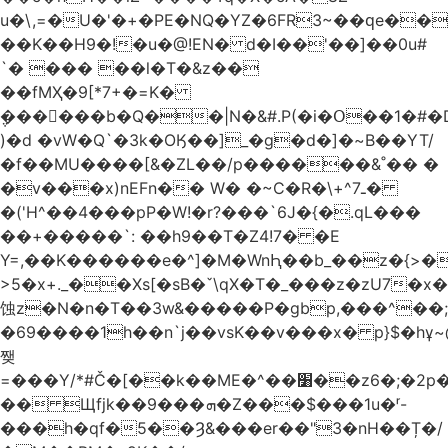
u�\,=�U�'�+�PE�NQ�YZ�6FR3~��ԛe��
��K��H9�!�u�@!EN� d�I��'��]��0u#
`� ��� ��l�T�&z��
��fMҲ�9[*7+�=K�
݆������b�Q��|N�&#.P(�i�Օ��1�#
)�d �vW�Q`�3k�OӃ��]_�g�d�]�~B��YT/
�f��MU����[&�ZL��/p������&˚�� �
�v���x)nEFn�� W� �~C�R�\+^ـ7�
�('H^��4���pP�W!�r?���`6J�{�.qL���
��+�����`: ��h9��T�Z4!7� �E
Y=,��K������e�^]�M�WnԦ��b_��z�{>�c'�����I!S��O,h
>5�x+._��Xs[�sB�ˇ\qX�T�_���z�zU7�x�
蚀z�N�n�T��3w&�����P�gbp,���^��
�69����1h��n`j��vsK��v���x� p}$�hұ~
쨎
=���Y/*#Č�[��k��ME�^��׸��z6�;�2p�"��f�3mn�Y�Y�
�� Щfjk��ܗ���9�Z���$���1u�ʳ-
���h�qf�5��Ȝ&���er��"3�nH��Ț�/