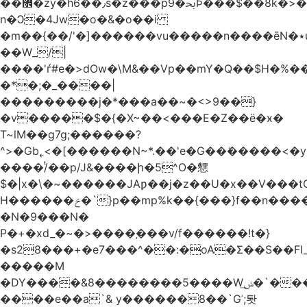
��޾�zy�h6��٫s�z���p9�ﲝϷ���$��8k�>�O���I�y�/O~���Eo>GË3�عr�Ͼ6wVg�/߭
n�Ͻ�4Jw�o�&�o��i
�m��{��/'�]������vu�����n����ēN�٭u�����o'�����w�^�Q���2�;U>��ʧ��
��W_/|
����'ѓ#e�>dOw�\M&��Vp��mY�Q��$H�%
�*�;�_����|
���������j�*���a��~�<>9��}
�v�����$�{�X~��<���E�Z��ё�ӿ�
T~lM��g7g;������?
^>�Gb˿<�[������N~*.��'e�G��ܺ�����<�y3
����/ͭ��p/J&����ի�5^O�㦟
$�|x�\�~������JAƿ��j�z��U�x��V���
H������ݗ�`}p��mp%k��{���}f��n����G{߿�_lz��=}
�N�9���N�
P�+�xd_�~�>����֚���v/f������!t�}
�s28���+�e7���^��:�oA�Σ��S��FI_
�����M
�DY����&8��������5����Wݭ͟�`����G�'ʭ����\N����.�W��w��ӫx>�~f�v&}
����e��a`& y������8��`Gʾ;퇏