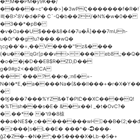
�M��PM�y9K��/
�����=c"���>]�3wPϚ�������f�R�!
쾩�B>:͒8V�d�P� C`-Q�b��2/�N%�w�0��
�3��*�pB�
�v�Oa��U$���&8�4�7u�Ã]���7mUh-
u�0r"��g!u?���.�wQ�
ʅcg��'�=,��V����"1z&� ���
{�u�� qGr[p��v>��� eb8,;��
�o� �j�D��EB$R�ZD,Ɖ��
g�9#p2<��B[CA
��`���?.��r
�,:n6�=-
N�l�*E,�a����Na�{&��lI���+�r�X�Y��_
�
�!K̪���7���%YZ&�T�PIԸ��XC����Q!
�%Tsh���s�E� &�x��I _�t�OvC?�
�.��*� �٦9�8榬
��a�NE$�ͺc��������wH��B�(2;��
�z���]s�L��E� ���^�-➲���֊
ĝZ�Z�~�N�}";��5����X�Lb-�5�+