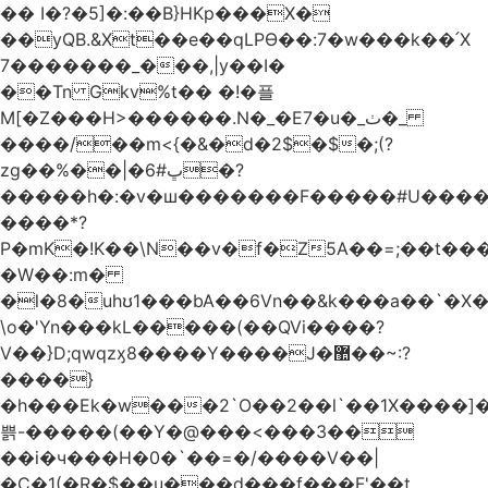
�� I�?�5]�:��B}HKp���X�
��yQB.&Xt��e��qLPϴ��:7�w���k��՛X
7�������_���,|y��Ι�
��Tn Gkv%t�� �!�플
M[�Z���H>������.N�_�E7�u�_ٺ�_
����/��m<{�&�d�2$�$�
;(?
zg��%��|�ڀ#6�?
�����h�:�v�ш�������F�����#U����a
����*?
P�mK�!K��\N��v�f�Z5A��=;��t���
�W��:m�
�l�8�uhʊ1���bA��6Vn��&k���a��`�X���L��
\o�'Yn���kL�����(��QVi����?
V��}D;qwqzӽ8����Y����J�޺��~:?
����}
�h���Ek�w���2`O��2��l`��1X����]�
쁡-�����(��Y�@���<���3��
��i�ч���H�0�`��=�/����V��|
�C�1(�R�$��u���d���f���F'��t