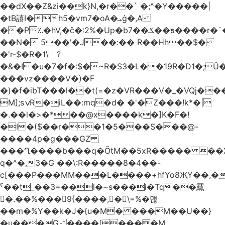
��dX��Z&zi��k}N,�r��` �;^�Y�����|
�tB譆I�h5�vm7�oA�ܝġ�,A
��P؉�hV,�č�:2%�Up�bݎ��7��ƽ����r�`��bn<1g�(h�ى!
��N� 5��'�J��:�� R��Hh��$�
�'r-$�R�1\ ?
�&�I�u�7�f�:$�~R�S3�L��19R�D1�;Û�
���vz����V�)�F
�)�f�ibT���l��t(=�z�VR���V�_�VQj�
M];sݍR�iL��:mq�d� �'�Z���!k*�|
�.��l�>�*��@x����k�]K�F�!
�I�($��r��1�5���S���@-
����4p�g���GZ
���Ղ����b���q�ÕtM��5xR����� ��X
q�^�,3�G ��\:R�����8�4��-
c[���P���MM���L����+hfYo8ҖY��,�
ˁ��t_��3=��l�~s���i�Tq��䵤
�.��%��� 9{����, �\=%�먢
��m�%Y��k�J�{u�M� ���M��U��}
�u���G ����[����M