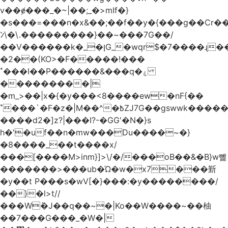
v��ɇ���_�~|��;_�>mIf�}
�s���=���n�x&��;��f��y�{���g��Cr��
ﾝ\�\.���������}��~���7G��/
��V������k�_�ןG_�wqr$�7����ɻ��-
�2��(KO>�F�����!���
˟���I��P������&���q�ۼ
���������|
�m_>��|x�{�y���<8����ew�nF{��
˟���`�F�z�|M��^�߿ZJ7G��gswwk������j��
����d2�]z?|���I?-�GG'�N�}s
h�'�uf��n�mw���Du����~�}
�8����_��t����x/
���[����M>inm}]>\/�/���oB��&�B}w뼱
�������>���ub�Ώ�w�x7���斳
�y��t P���s�wV[�}���:�y��������/
��}�l>t//
���Wٝ�J��q��~�|Ko��W����~��柚
��7���G���_�W�|