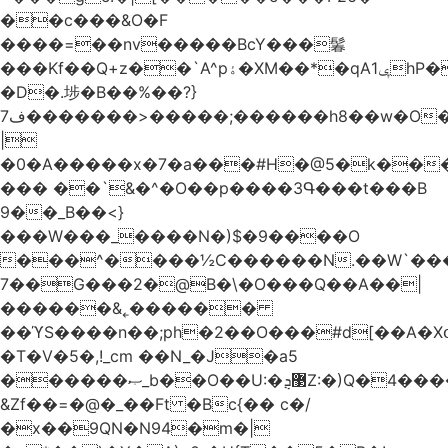
��c���&O�F
����=��nv�����BcY���鬊
���Kf��Q+z��`A^pۀ�XM��*�qAݷ1hP��G�����YU�Xa��]��^
�D�.埗�B��%��?}
ف7�������>�����;������h8��w�O����էW������������{�g����y�
|
�0�A�����x�7�a���#H�@5�k��
��� ��`&�^�O��p����3Գ���t���B
9��_B��<}
���W���_����N�)$�9����O
���^����½C������N.��W`���
7��G���2�@B�\�O���Q��A��|
������&˿������
��ϓS����n��;ph�2��O���#d[��A�
�T�V�5�,!_cm ��N_�J�a5
������ޞ_b��O��U:�޳ܯZ:�)Q�4�������
&Zf��=�@�_��Ft �Bc{�� c�/
�x��9QN�N94�m�|