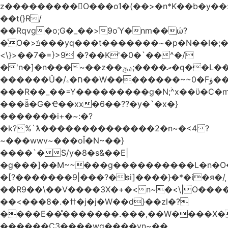
z���������O���oߗ�(��>�n*K��b�y��:^��NV�{����O~';w37z8�}
��t(}R/
��Rqvg�o;G�_��>9oΎ�nm��ώ?
�ͮO�>ݿ���yq���t�������~�p�N��I�;�68������b�f���'�ܟ�ks�f����f���`K�׼��{g=&G�+k�������������˻�����݇�������re6�o�^�~��=
<\}>��7�=}>9 �?��K'�0�`��^�/
�'n�]�n���~��z��ރ����;ۻݼ�q��L�����3�ڼx�8�ݿ���Y9�r�<]/
������Û�/ח�ۦ��W��������~~0�Fۋ���j���[���{�������Ҷ���/[��v��ެ�9����i�o�7����������_��3_�m�ۋ����
���R��_��=Y���������g�N;ۛ^x��ϋ�C�
���ǟ�G�Ҽ��xx�6��??�y�`�x�}
�������i+�~:�?
�k?%`ƛ��������������2�n~�<4?
~���wwv~���oǏ�N~��}
����`�S/y�8�s&��E|
�g���]��M~~���g����������L�n�O
�[?�������9|���?�ʪi]����}�*�i�я�/֧
��R9��\��V����3X�+�<n~�<\|O���
��<���8�.�ߚ�j�j�W��d}��zl�?
����E��̎�������.���,��W����X�ϼ�
������C3����wg����vn~��