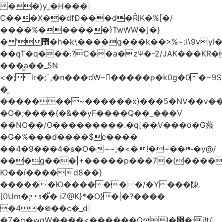
��}y_�H���|
C���X��dfÐ���d�ȒlK�%[�/
����%������}TwWW�]�}
� '޽�h�k\����g���k��>%~:i\9vyI��[P�n.�.�5�Y6I�>|s�N�v8��N<�0�|p��)b��Cz)�|
��qT�q���܃?C��a�zΨ�-2/JAK���KR��Oz�y/
���̳a��_5N
<�;lr�;`,�n���dW~�ٍ����p�k0g�0�~9S�2.�i�'^ڰ�F��i��
�͇
�������~������x)���5�NV��v��h��t0L�e2��A���ۏifg��h�Q��`H�����~���^v�^2�Z���ۧ�
�O�;����{�&��yF����Q��_���V
��NO��/O���������.�q[��V���o�G薞
�G�%���d����$c����
��4�9���4�s�O�~~;�<�!�~���y@/
���g���|+
�����p���7�{������
Ю��í����d8��}
������Ю�������/�Y���陳.
[0Um�;ɪ�᩺� iZ@K}*�O}�|�?����
�4�֍��c�_d|
�7�g�wgW����<������OI�޿�;j!t/