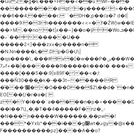
�Gύ Z�g�E���=H��<��u Wr~���
���������sqt �y���� =���
r��6��4;����r.``�0H�;p��/a�7 d�I|
����9:�3h�������<<=�f�ŹW}w��lEWק'�u�].Qs@�K�H&�v ����
��>M.��no�t|x��~]��o�ӳ�Wo.ܭ��k���~q��t��x¯��oN�+@W��s|
�ޅ`�������U��
�����2<]���zxx�p����n�
�N.Nn����L�'.Dp�G�U\|
�qs����\,.���#Iv�[�w���P�ݭ���W�[�����o/
ޠ7f+�ۖ�|�������R�����k���!� ���x
����[���5��:9|x89F�̙ ��<�;!
���Ň30���͇�k�-��3t~�����iR
�ͩ���'׷��O���D��$Z\��d�`�n�
EO[��{/�r�a�{ 
z�Y�I���`a�����n�p�=�����D�g������w�
��l��?\)_�,�T��͏4�����F�nz�_-
�N���n�����W������,��pw�!
���*�Yxb^���i���g׹wt�ޘgy�@x������ؽ>˶!
F����������pz]����A��o?