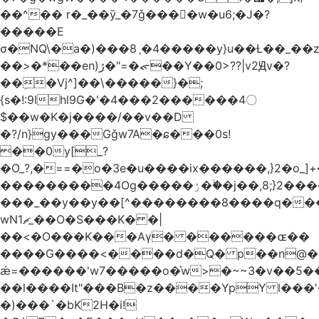
��^�� r�_��ӯ_�7ǧ����ٕw�u6;�J�?
�����E
σ�NQ\�a�)���8ˎ�4�����y}u��Ƚ��_��
��>�*��en)ڒ�"=�ᯠ��Y��0>??|v2Ԭv�?
��ܹ�Vj^]��\�����}�;
{s�!:9Ihl9G�'�4���2������4〇
$��w�K�j����/��v��D
�?/n}gy���Gǧw7A�ɕ���0s!
��0y[_?
�O_?,�==�o�3e�u����ix������,}2�o_]+�
���������4Og�����ۯ��ۙ�j��,8;}2����J��h��j���p}k*�^�|
���_��y��y��[^��������8����q���
wN1ޗ_��O�S���K� �|
��<�O���K���Aγ� ������ɶ��
����G����<����d�Q� p��n@�1�
ǽ=������'w7�����o�͛w>�~~3�v��5
��l����It"���B�z����YpY l���'�
�)���`�bK2H�i!