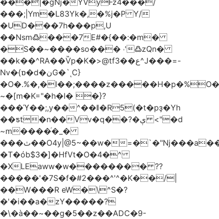
���|�gǋ�YVyFz4���/
���;|Ym�L83Yk�,�%j�P Y/
�UD���7h���p,U
��Nsm߷���7E#�{��:�m�
�S��~����so��� ˒'߷zQn�
��k��^RA��Ѷp�K�>@tf3��ع^J���=-
Nv�{ɒ�d�نG�`ͺC}
�O�.%�,�l��;����z�����H�p�%O�B
~�[m�K="�h�I� �}?
���ϓ��;,y��^��ǁ�R5(�t�pҙ�Υh
��ƽt�n��Vv�q��?�ې <"�d
~m����ͬ�_�
���ث��O4y|@5~��w�=�`�"ǋ���a��^�a�9՗Ϊ��=B<�cT
�T�ób$3�]�HfVt�O�4�^
�XLEaww�w�������� ??
�����'�7S�f�#2���^'^�K��/|
��W���R eW�\^S�?
�'�i��a�zY�����?
�\�à��~��g�5��z��ADC�9-