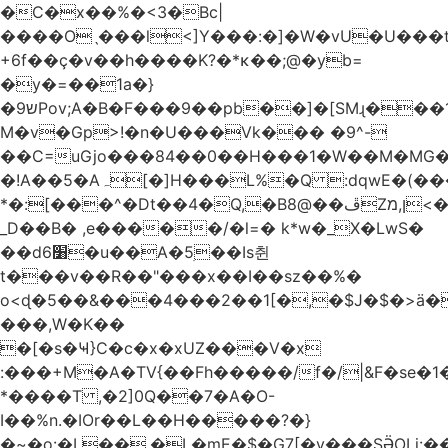
�C�x��%�<3�Bc|
����Oˎ���l<]Y���:�]�W�vU�U���
+6f��ç�v��h����K?�*κ��;@�y
b=
�y�=��1a�}
�ש9Pov;A�B�F���9��pb��]�[SMɻ���1v-
M�v�Gp>!�n�U���Vk��� �9^-
��C=uGjo���84��0��H���1�W��M�MG�
�!A��5�Aہ[�]H���L%�Q :dqwE�(���q��X�.bc�1d��\��#X�4��W�� Ldg
*�:[���^�Dt��4�Q,�B8@��ڦZן,מ<�oJ���ލ:�#���YLmh�Y?
_D��B� ,e�����/�l=� k*w�_X�LwS�
��d6׸�u��A�5ׅ��Is췬
t���v��R��"���x��I��sz��%�
o<ɖ�5��&���4���2��1[�,�$J�$�>ä�
���,W�K��
�[�s�Ҹ}C�c�x�xUZ���V�x
:���+M�A�TV{��Fh�����/f�/|&F�
se�
*����T ,�2]0Q��7�A�O-
I��%n.�IOr��L��H�����?�}
�~�o:�L��,�L�mE�$�G7[�y���SӚOLi