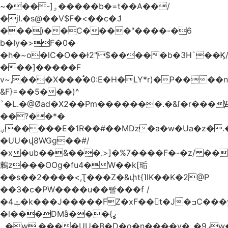
~���-]ۅ�����b�=t��A��/
�jI.�s@��V$F�<��c�ަJ
���)��C����"����-�6
b�Iy�>F�0�
�h�~o�lC�O��ɫ2"$�����b�3H`��Ϗ
���]�����F
v~,���Χ���֠�0:E�H�LY*r)�P����
&F}=��5���)^
`�L.�@Øad�X2��Pm�������.�&ľ�r���Ԭ
��?��*�
ؠ�����E�1R��#��Mǲ�a�w�Ua�z�.�SU�S��p���ǯ��yaa��Я�}
�UU�վ8WGg��#/
�x�ub��&���.>]�%7����F�-�z/ ��
鶫z���OOg�fu4�W��k[㻈
��s��2����<,Ʈ���Z�&փt{˥lK��K�2@P
��3�c�PW����u��빨���f /
�ݑ4�k���J�����FZ�xF��􊛣t�J�ߏC���yj�
�l���DMȁ���ߩ}
�۔w.����UU�B�D�o�n����v�_�9ߩw�����-!z0>' [�)Ս���g2�b�e)&tb�����":�c�\��%�������{����V��.�:��lbL"݊"3���h�Ĥ��W��5{ƚ` 1��8