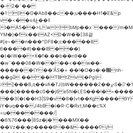
�-2�`��
�1ˑ {l�ʘ�Ab8��c��;u����H1�E&p
v�<��xڠ4��!l
l�Ȧ5��>LwbMp��x`���/m�M
YM�}�fx��tAZ<D�W�ؓ�[38괆
#[e~��n�
��^DF8�;c�����8
ַ6����#)���IB ���}
�)�iW��+X�f�.��b��n9��
�w`���08�W����<��w��-
������(Y��'ǺS�+ ��!�O�з�:�׮nh-
��gǚ �� ��TBtZv{�Pg\
٪]���B,ԯ��vA�TJ(bW������ݥۉ��2S�'�1�^c�Rs��l�0���צ�
���[�����c0��jб e5N�LES���I�=���
��3{�(��H3|S9�v�8�}vt��Kg����ӨY
iY�uq���J4bB�i�R-Cۖ�Rxt,M��c%X
=u�������/|
�6%76���|8Sz�j�'���MX��
��Vz��ٖ:�բ����6��&-����ʕ/