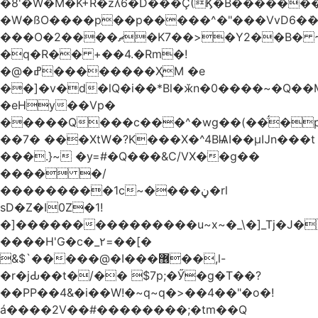
�8'�W�M�K+R�zʎ6�D���Ç(Ϗ�B������
�W�ßO����p��p�����^�"���VvD6�݁�
���O�2����ޗ�K7��>�Y2��B� ~$�ӵ�ã��m�dQp^�T�[� k�*h�
�q�R�� +��4.�Rm�!
�@�ߝ��������ҲM �e
̎��]�v�d�lQ�i��*Bl�ӂn�0����~�Q��
�eHy��Vp�
�����Q���c���^�wg��(��̈́�
��7� ���XtW�?K���X�^4BѨI��μĲn���t
���.}~ �y=#�Q���&C/VX��g��
���� �/
���������1c~����ڼ�rl
sD�Z�I0Z�1!
�]���������������u~x~�_\�]_Tj�J�
����H'G�c�_٢=��[�
&$`�����@�Ӏ���޶��,l-
�r�jԂ��t�/�� $7p;�Ӳ�g�T��?
��PP��4&�i��W!�~q~q�>��4��"�o�!
á����2V��#�� ������;�tm��Q