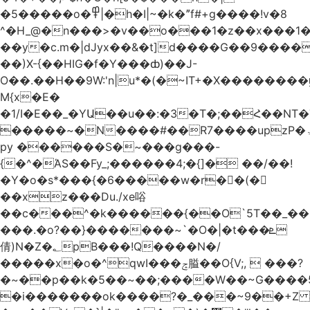
�5�����o�߾|�h�I|~�k�ˮf#+g����!v�8
^�H_@�n���>�v��o���1�z��x���1�
��y�c.m�|dJyx��&�t]d����G��9����
��)X-{��HIG�f�Y���ȸ)��J-
O��.��H��9W:'n|u*�(�~IT+�X������
M{x�E�
�1/I�E��_�YԱ��u��:�3�T�;��Հ��NT
�����~�N����#��R7����upzP�ۃt{�!g����9
py ������S�~���g���-
{�^�ΆS��Fy_;������4;�{]� ��/��!
�Y�o�s*���{�6�����w�r��ٌ(�
��xz���Du./xe唂
��c���^�k������{��O`5T��_��
���.�o?��}�������~`�O�|�t���ܧ
倩)N�Z�؂pB���!Q����N�/
�����x�o�^qwI���ݘ膉��O{V;,  ���?
�~��p��k�5��~��;����W��~G����
�i�������ok����?�_���~9��+Z