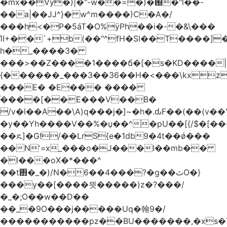
�mx��Vy�}|�"-w��=�)�԰�"l��-
��a|��JJ^}� w^m����)C�A�/
���h<�P�5áT�O%ӱPh��i�-�&\���
ΊI+��`+b(��"^fH�Sl��T����]
h�_����3�
���>��Z����1����ճ�[�s�KD����|
{������_���3��36��H�<���\kxz
���E� �E��� ����
֫����[��E���V��B�
/v�l��Α��\A)q���j�]~�h�.ԃF��(��(v��
�y��Yh����V��%�џ��^�pU��[{/$�[��
��ዴ]�G!/��LrS{e�1db9�4t��ǿ���
��Nʼ=x_���o�J���I��mb��
�l���oX�*���^
��t΋�_�)/N�6��4���?�g��ٿO�}
���y��[����믯�����)z�?���/
�_�;O��w��D��
��_�9O���j�����Uq�翰9�/
�����������pz��BU�������,�xs�T