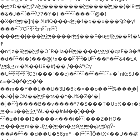
�ۡzD��7w��������������{�l9
�&�J��\7?�Y�) ���� @�}
�X�חr�]nj�,%#IQ���<�1�q��u���Ϡ2�γ!
���7O;mm
����j�������rj���F�u!j��R{�Mb�n�r�
ꍚ
�n*jz�9�f�O`R�1a�Ĥ�ަ���(�qaF�G
�d��I�(���@)\x����U��F�&4�ȽA
\$ՠ�%��U9�#}�� /��&"\Cy
�UC3\���"��c)��� +�`nKcS
є=�Q�f� �'�
��m��Y��
񢫫���3�6k�=��o�� %���̻�|
�J�|�CM��F�tѕ��^�J%�Z�'�|
�]�j����B��v����*7�S���T�Up%��r�
�=u�� "δU���!nM��̅]���
�z�f��f2����<���i�l���Z�HO�
���m��U��n�9�@0gӮ-
��#�� �d��U�56;m* -�lĬÔ�tX<��U��媅