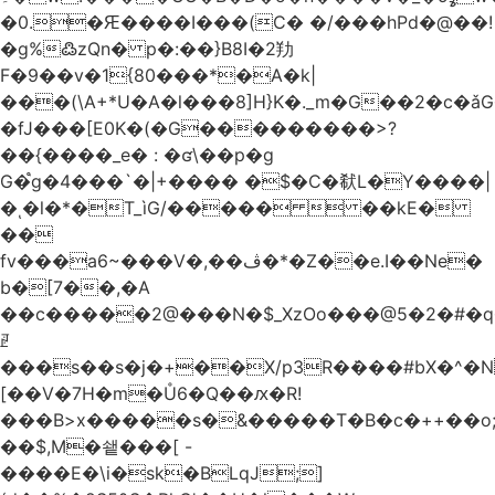
�0.�Ԙ����I���(C� �/���hPd�@��!
�g%߷zQn� p�:��}B8I�2劷
F�9��v�1{80���*�A�k|
���(\A+*U�A�l���8]H}K�._m�G��2�c
�fJ���[E0K�(�G���������>?
��{����_e� : �ʛ\��p�g
G�֩g�4���`�|+���� �$�C�㹷L�Y����|
�ͺ�l�*�T_ìG/�����  ��kE�
��
fv���a6~���V�,��ڤ�*�Z��e.I��Ne�
b�[7��,�A
�
�c�����2@���N�$_XzOo���@5�2�#�q�
ꏣ
���s��s�j�+��X/p3R�ܿ���#bX�^�N 
[��V�7H�m�Ů6�Q��ԕ�R!
���B>x�����s�&�����T�B�c�++��o;�ݸƬ^դ��J�a�I���7�f��F'���߭�ޒ���<���Z��
��$,M�쇝���[ -
����E�\i�sk�BLqJ;]