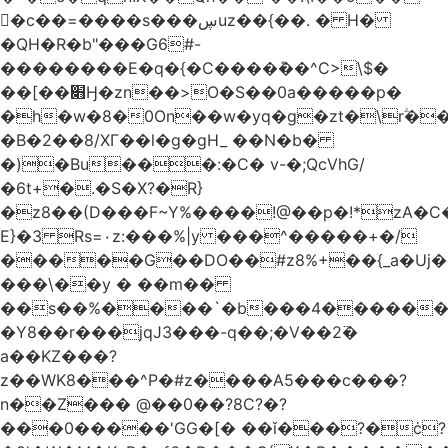
󥢦�c��=����s���ڛuz��{��. � H�
�QH�R�b"���G6#-
��������E�q�{�C����݊��^C>\$�
��[��׋Ӈ�zn��>O�S��0a�����p�
�h�w�8�0On��w�yq�g�zt�\rؖ�
�B�2��8/XГ��l�g�gH_ ��N�b�
�)�Bu���:�C� v-�;QcVhG/
�6t+�.�S�X?�R}
�z
8��(D���F~Y%����!@��p�!*zA�
E}�3 Rs=۰z:���%|y ���^�����+�/
�����G��DO��#z8%+��{_a�Uj�
���\��y � ��m��
��s��%����`�b���4������
�Y8��r���jqJ3���-q��;�V��2߳�
a��KZ���?
z��WK8���^P�#z����A5���c���?
n��Z��� @��0��?8C?�?
���0�����'GG�[� ��ǐ���?�ċ?