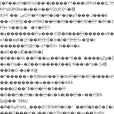
[�P��c�hv[��'�j����Y*���UPfn4��Q_
^s03Rw�s��)n��2U�㹎
X;`��`ڥC� {��d�*�d�pT���:J���8
��<([(��vW2������0�^�i
H V��tp� `�Y�
�ұ�������y���:C@�B��������uѰ��
o1��sq6�ݱ��#|�.b�]� +�떞�}
������ Q�-x*�i= N��H�e
�eO��zǢ��0N�|
�6��t�HL����ш;��h��
*0��`����gZg�[
�x�a֧�+�Z��m����X��§ Ṅ��\�*q� [v檩
��$�O-�q�'A쩚
�*�����>�1OBneV���Xc��4�I���n
��:������r�w��m�9�A64
���p2��^$��:�3��
�G���:�c���c�A�j���+��B%
[p@��`5Mx/
�R�%yxh)˾,���D ƚ4�U�˵`���8�D�Z
���[[����J��V�|��^�uy��%g8V