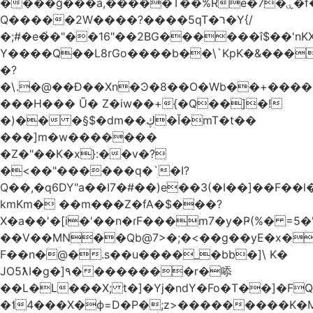
����ğ���a,�����T��%Re�7�ۑ�f�reQ�00!h����îNtr����� ��G�A�֓���Q�`�k��բ�^=n4�à��r[Y
Q�����2W����?����5qT�ר�Y{/
�;#�e�҆�"��16"��2BG������î$��'nKX
Y����Q��L8rGo����b��\`KpK�&���
�?
�\.�@��Ð��Xn�Ͽ�8��O�Wb��+����B
���H��� Ũ� Z�iw��+{�Q��]�!
�)�� �§$�dm��ڮ�Ĭ�mT�t��
���]m�w�������
�Z�"��К�x}:��v�?
�<��"������q�`�I?
Q��,�q6DY"a��I7�#��)e��3(�I��]��F��
kmKm� ��m���Z�fA�$���?
X�a��'�[i�'��n�ɾF���m7�y�Ҏ(%� =5�'
��V��MN��Qb@7>�;�<��g��yE�x�
F��n�@�.s��u����_�bb�]\ K�
JO5ƛI�ɡ�]٩��������r�㖭
��L�L���X; t�]�Yj�ndY�Fo�T��]�F
�˦4���X�ϕ=D�P�;z>���������K�M�