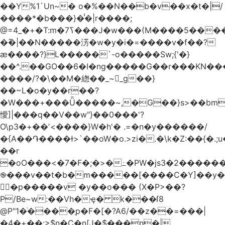
��Y%1`Un~� o�%��N��b�v��x�t�|/
����*�b���}�̾�|r����;
�߮�|��N�����淓�w�y�i�=����v�f��?
ӕ����?}L�����`-o�����Sw;{'�}
��^.��GO��6�I�ng�����G��r���KN��
����/?�\��M�緫��_~_g��}
��~L�o�y��r��?
�W���+���Ǖ�����~,�G��}s>��bm
懓]|���q��V��w"}��0���'?
O\p3�+��ʼ<����}W�h'� .=�n�y������/
�{A��֏����ɫ>`��oW�o.>zi�.�\k�Z:��{�.;u�����N
��r
�oO���<
�7�F�;�>�߸�PW�js3�2�����
֎���v��t�b�m�����[����C�Y]��y�
㛯ٍ�p�����v �y��o��� (X�P>��?
P/Be~w:��Vh�ҿ� k���ſ8
@P"1�ͥ����ַp�F�[�?A6/��z��=���|
�4�+��;>$n�C�n[J�$���n�|