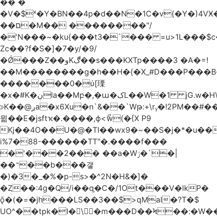
�� �
�V�$ˣ�Y�BN��4p�d��N�1C�v{�Y�)4VӾ
��ם�M�� ��������"/
�'N���~�ku{���t3�`��� =u>1L���$c
Zc��?f�S�]�7�y/�9/
�Ǿ���Z��وKڰ��s���KXTp����3 �A�=!
��M��������g�h��H�{�X_#D���P��
�������0�ύ[瑮
�x�#K�ڹIa��Mբ�,�ա�کL��W�1 jG.w�H\^8Z��n�]KUL{�z>7[n@A���<�M;_t�PwM;Ӝ��R�&����ki�j�����n0� u{�;j������Q��,�E2�t�Ӊ�/<�Qm�fo�/
≫K��@ږa�x6Xu�n`&��`Wթ:+\rᵧ�!2PM��#���=�>��ZTبrP�
뮒��E�jsftҡ�.����,ϕ<ޯw(�{X P9
Kj��4O��U�@�TI��wx9�~��S�j�*�u���[Eu��a)\��ݏ��X�&��~
i%7�88-������TT"�.����f���
�'���2��� ��a�Wݬ�`�|
��˶��b���갷
�)�3�_�%�p-s>�^2N�H&�]�
�Ȥ��:4g�Q/i��q֥�C�/1Ot���V�lkP�
ǭ�(�=�jh���LS��3��$>qMaI�?T�$
UO^��tpk�I�\�m���D��Ϟ��:�W���א��BwJ�].�B