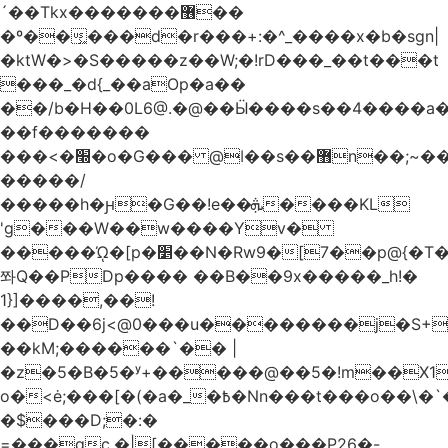
´��Tkx�������޶��
�º��͖���d�r���+:�^_����x�b�sgn|
�ktW�>�S�����z��W;�!rD���_��t���t
���_�d{_��aOp�a��
��/b�H��0L6@.�@��Ӹ����s��4����
��f�������
���<�׭�o�G��� @ǀ��s��޻n��;~��3R�˿�^r���iV��I $������#�Lы�����d�����E}
�����/
�����h�ԩ�G��!e��ܞ����KL
'g���W��w����Yv�
�����ᾨ�[p�׵��N�Rw9�[7��p@{�T��o�P"�t�U<y�
쫘Q��PDp���� ��B��9x�����_h!�
1}]����,��!
��D��6j<@0���u��������j�S+��
��kM;������`�� |
�z�5�B�5�ʸ+�����@��5�!m��X1��ߋ%��
o�<ė;���[�(�a�_�߿�Nn���t���o��\�`�,;E�,��1&�G
�$���D;�:�
=���gc.�|[�����ο���P26�-