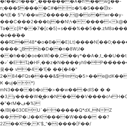
�r��D1���"_�������A�h'��wg��-
n;���$����C#�o�%�S���㉝x-
�٩{E� 5ʺV:��wZ�����,@�o�wr��y-
���C���2���bj��N\ϟ�����<k@�
Ta�c[R*��7�[c�5}+s��́�%��5��.zM8a
�e��߫��
��RD�48*�օ�B��E)Lt)����N[��0;��
����ॄB b�D��n�8Wڎ!�
��h��]�oe�kW)��,C��γ*��A�,t_��U��tב� _�C�Mh����ۥ�l5�Ğ#/
�ޤ`�EҴ�HϜ,��z�N����yh9�Р��҆����w`ۆ��]V�r
옺�� v�4�1[� ��{�4�"
2�84�FQs����&$Hmq�5>��e@dK����"
Ҝ �uj�*}
mN3����b�o�>��w��:�dlS� � �
�3,y����W�̳�x�N����V����oԿH�
�"�rM�ف�%}
�/BIj�63OEU`������Q*dX_NZ
��;P�:J��K����W���� ��?
2Z��X�;K'$_"�(����[F��/