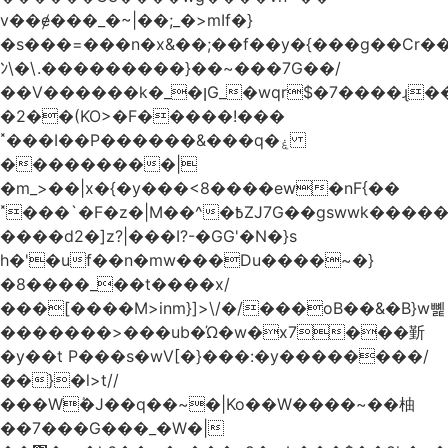
v��ɇ���_�~|��;_�>mIf�}
�s���=���n�x&��;��f��y�{���g��Cr��
ﾝ\�\.���������}��~���7G��/
��V������k�_�ןG_�wqr$�7����ɻ��-
�2��(KO>�F�����!���
˟���I��P������&���q�ۼ
���������|
�m_>��|x�{�y���<8����ew�nF{��
˟���`�F�z�|M��^�߿ZJ7G��gswwk������j��
����d2�]z?|���I?-�GG'�N�}s
h�'�uf��n�mw���Du����~�}
�8����_��t����x/
���[����M>inm}]>\/�/���oB��&�B}w뼱
�������>���ub�Ώ�w�x7���斳
�y��t P���s�wV[�}���:�y��������/
��}�l>t//
���Wٝ�J��q��~�|Ko��W����~��柚
��7���G���_�W�|