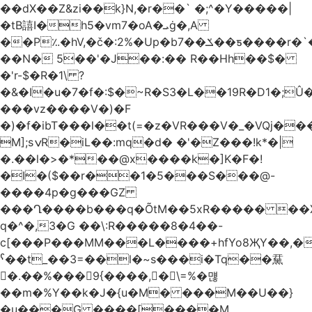
��dX��Z&zi��k}N,�r��` �;^�Y�����|
�tB譆I�h5�vm7�oA�ܝġ�,A
��P؉�hV,�č�:2%�Up�bݎ��7��ƽ����r�`��bn<1g�(h�ى!
��N� 5��'�J��:�� R��Hh��$�
�'r-$�R�1\ ?
�&�I�u�7�f�:$�~R�S3�L��19R�D1�;Û�
���vz����V�)�F
�)�f�ibT���l��t(=�z�VR���V�_�VQj�
M];sݍR�iL��:mq�d� �'�Z���!k*�|
�.��l�>�*��@x����k�]K�F�!
�I�($��r��1�5���S���@-
����4p�g���GZ
���Ղ����b���q�ÕtM��5xR����� ��X
q�^�,3�G ��\:R�����8�4��-
c[���P���MM���L����+hfYo8ҖY��,�
ˁ��t_��3=��l�~s���i�Tq��䵤
�.��%��� 9{����, �\=%�먢
��m�%Y��k�J�{u�M� ���M��U��}
�u���G ����[����M