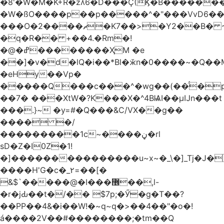
�8'�W�M�K+R�zʎ6�D���Ç(Ϗ�B������
�W�ßO����p��p�����^�"���VvD6�݁�
���O�2����ޗ�K7��>�Y2��B� ~$�ӵ�ã��m�dQp^�T�[� k�*h�
�q�R�� +��4.�Rm�!
�@�ߝ��������ҲM �e
̎��]�v�d�lQ�i��*Bl�ӂn�0����~�Q��
�eHy��Vp�
�����Q���c���^�wg��(��̈́�
��7� ���XtW�?K���X�^4BѨI��μĲn���t
���.}~ �y=#�Q���&C/VX��g��
���� �/
���������1c~����ڼ�rl
sD�Z�I0Z�1!
�]���������������u~x~�_\�]_Tj�J�
����H'G�c�_٢=��[�
&$`�����@�Ӏ���޶��,l-
�r�jԂ��t�/�� $7p;�Ӳ�g�T��?
��PP��4&�i��W!�~q~q�>��4��"�o�!
á����2V��#�� ������;�tm��Q