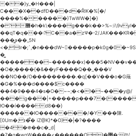
��}y_�H���|
C���X��dfÐ���d�ȒlK�%[�/
����%������}TwWW�]�}
� '޽�h�k\����g���k��>%~:i\9vyI��[P�n.�.�5�Y6I�>|s�N�v8��N<�0�|p��)b��Cz)�|
��qT�q���܃?C��a�zΨ�-2/JAK���KR��Oz�y/
���̳a��_5N
<�;lr�;`,�n���dW~�ٍ����p�k0g�0�~9S�2.�i�'^ڰ�F��i��
�͇
�������~������x)���5�NV��v��h��t0L�e2��A���ۏifg��h�Q��`H�����~���^v�^2�Z���ۧ�
�O�;����{�&��yF����Q��_���V
��NO��/O���������.�q[��V���o�G薞
�G�%���d����$c����
��4�9���4�s�O�~~;�<�!�~���y@/
���g���|+
�����p���7�{������
Ю��í����d8��}
������Ю�������/�Y���陳.
[0Um�;ɪ�᩺� iZ@K}*�O}�|�?����
�4�֍��c�_d|
�7�g�wgW����<������OI�޿�;j!t/