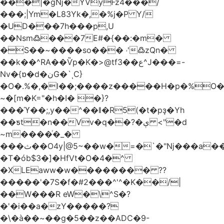
���|�gǋ�YVyFz4���/
���;|Ym�L83Yk�,�%j�P Y/
�UD���7h���p,U
��Nsm߷���7E#�{��:�m�
�S��~����so��� ˒'߷zQn�
��k��^RA��Ѷp�K�>@tf3��ع^J���=-
Nv�{ɒ�d�نG�`ͺC}
�O�.%�,�l��;����z�����H�p�%O�B
~�[m�K="�h�I� �}?
���ϓ��;,y��^��ǁ�R5(�t�pҙ�Υh
��ƽt�n��Vv�q��?�ې <"�d
~m����ͬ�_�
���ث��O4y|@5~��w�=�`�"ǋ���a��^�a�9՗Ϊ��=B<�cT
�T�ób$3�]�HfVt�O�4�^
�XLEaww�w�������� ??
�����'�7S�f�#2���^'^�K��/|
��W���R eW�\^S�?
�'�i��a�zY�����?
�\�à��~��g�5��z��ADC�9-