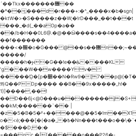
´��Tkx�������޶��
�º��͖���d�r���+:�^_����x�b�sgn|
�ktW�>�S�����z��W;�!rD���_��t���t
���_�d{_��aOp�a��
��/b�H��0L6@.�@��Ӹ����s��4����
��f�������
���<�׭�o�G��� @ǀ��s��޻n��;~��3R�˿�^r���iV��I $������#�Lы�����d�����E}
�����/
�����h�ԩ�G��!e��ܞ����KL
'g���W��w����Yv�
�����ᾨ�[p�׵��N�Rw9�[7��p@{�T��o�P"�t�U<y�
쫘Q��PDp���� ��B��9x�����_h!�
1}]����,��!
��D��6j<@0���u��������j�S+��
��kM;������`�� |
�z�5�B�5�ʸ+�����@��5�!m��X1��ߋ%��
o�<ė;���[�(�a�_�߿�Nn���t���o��\�`�,;E�,��1&�G
�$���D;�:�
=���gc.�|[�����ο���P26�-