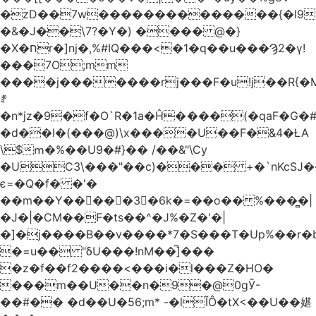
�ۡzD��7w��������������{�l9
�&�J��\7?�Y�) ���� @�}
�X�חr�]nj�,%#IQ���<�1�q��u���Ϡ2�γ!
���7O;mm
����j�������rj���F�u!j��R{�Mb�n�r�
ꍚ
�n*jz�9�f�O`R�1a�Ĥ�ަ���(�qaF�G
�d��I�(���@)\x����U��F�&4�ȽA
\$ՠ�%��U9�#}�� /��&"\Cy
�UC3\���"��c)��� +�`nKcS
є=�Q�f� �'�
��m��Y��
񢫫���3�6k�=��o�� %���̻�|
�J�|�CM��F�tѕ��^�J%�Z�'�|
�]�j����B��v����*7�S���T�Up%��r�
�=u�� "δU���!nM��̅]���
�z�f��f2����<���i�l���Z�HO�
���m��U��n�9�@0gӮ-
��#�� �d��U�56;m* -�lĬÔ�tX<��U��媅