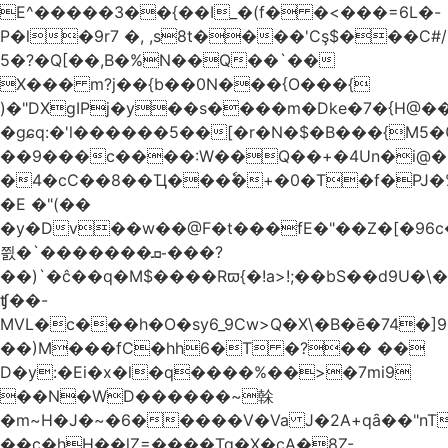
E^�����3��{��I_�(f� �<���=6L�-
P�l�9r7 �, ,s8t����'Cş$���C#/
5�?�Q[��,B�%N��Q��`��
X��� m?j��{b��0N���{O���{
)�"DXgIPj�y��s����m�Dke�7�{H@��
�gɕq:�'l������5��[�r�N�$�B���{M5
��9���c����:W��Q��+�4Un�i@�.
�4�cC��8��Ҵ���ٗ�+�0�T�f�PJ�
�E �"(��
�y�Dv��w��@F�t���fE�"��Z�[�96c�
쯼�`���� ���ܩ֊���?
��)`�ĉ��q�M$����Rϖ{�
!a>!;��bS��d9U�\�
ʧ��-
MVL�c���h�O�sy6_9Cw>Q�X\�B�ē�74�]
��)M���fC�hh6�T �?�� ��
D�y:�Ei�x�l�q����%��>�7mi9
��N�WD������~榦
�m~H�J�~�6�����V�Va J�2A+qȃ��"nT
��c�hH��lZ=����Tq�X�cA�8Z-