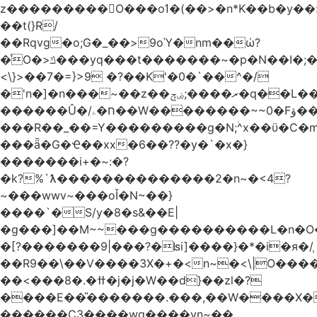
z���������O���oߗ�(��>�n*K��b�y��:^��NV�{����O~';w37z8�}
��t(}R/
��Rqvg�o;G�_��>9oΎ�nm��ώ?
�ͮO�>ݿ���yq���t�������~�p�N��I�;�68������b�f���'�ܟ�ks�f����f���`K�׼��{g=&G�+k�������������˻�����݇�������re6�o�^�~��=
<\}>��7�=}>9 �?��K'�0�`��^�/
�'n�]�n���~��z��ރ����;ۻݼ�q��L�����3�ڼx�8�ݿ���Y9�r�<]/
������Û�/ח�ۦ��W��������~~0�Fۋ���j���[���{�������Ҷ���/[��v��ެ�9����i�o�7����������_��3_�m�ۋ����
���R��_��=Y���������g�N;ۛ^x��ϋ�C�
���ǟ�G�Ҽ��xx�6��??�y�`�x�}
�������i+�~:�?
�k?%`ƛ��������������2�n~�<4?
~���wwv~���oǏ�N~��}
����`�S/y�8�s&��E|
�g���]��M~~���g����������L�n�O
�[?�������9|���?�ʪi]����}�*�i�я�/֧
��R9��\��V����3X�+�<n~�<\|O���
��<���8�.�ߚ�j�j�W��d}��zl�?
����E��̎�������.���,��W����X�ϼ�
������C3����wg����vn~��