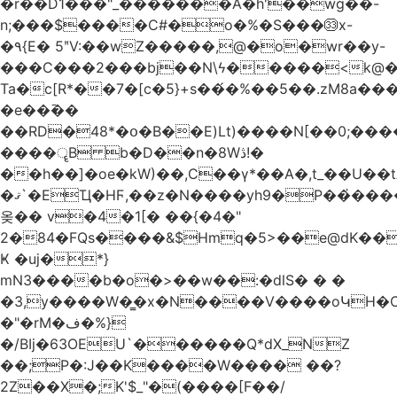
�r��D1���"_�������A�h'��wg��-
n;���$����C#�o�%�S���㉝x-
�٩{E� 5ʺV:��wZ�����,@�o�wr��y-
���C���2���bj��N\ϟ�����<k@�
Ta�c[R*��7�[c�5}+s��́�%��5��.zM8a
�e��߫��
��RD�48*�օ�B��E)Lt)����N[��0;��
����ॄB b�D��n�8Wڎ!�
��h��]�oe�kW)��,C��γ*��A�,t_��U��tב� _�C�Mh����ۥ�l5�Ğ#/
�ޤ`�EҴ�HϜ,��z�N����yh9�Р��҆����w`ۆ��]V�r
옺�� v�4�1[� ��{�4�"
2�84�FQs����&$Hmq�5>��e@dK����"
Ҝ �uj�*}
mN3����b�o�>��w��:�dlS� � �
�3,y����W�̳�x�N����V����oԿH�
�"�rM�ف�%}
�/BIj�63OEU`������Q*dX_NZ
��;P�:J��K����W���� ��?
2Z��X�;K'$_"�(����[F��/