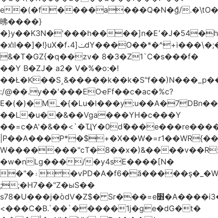
e�(�f����a���Q�N�ްg/.�\t
昲� ���}
�}y��K3N�'���h����]n�E՚�J�54�h@Dm��o�p�1߃o8�h��^
�xi̔l��]�!}uX�f˔4]ݖdY���O��*�^+i���\�;�^�9]�V� f�P���A�
&�T�GZ{�q��zv� 8�3�Z1`C�s���f�
��Y B�ZJ� a2� V�%�o:�!
��Ł�K��S˰&�����k��k�S"f��)N���_p��
:/@��.y��'���EOҽFf��c�ac�%c?
E�(�)�M_�{�Lu�l���y:u��A�7DBn�
��L�u��&��Vga���YH�c���Y
��=ϲ�A'�&��<`�ҴY�0dޫ���e���re����
|P��A���P*�$+�X��W�=r1��WR{��
W�������"ϲT�8��x�)&����v��R
�w�nLg���/�y4sE����[N�
�"�۽�vPD�A�f6�ă�����ş�_�W]�y�����N���
;;�H7��"Z�ыS��
s78�U���j�òdV�Z$� Sr���=e׻�A����i3�J�T�xDq2F\<����<⡛��+Zn�z� ss���tⵚÑ5��n(Rh����~�0��!
<���C�B.`��`�����1j�ge�dG�t�