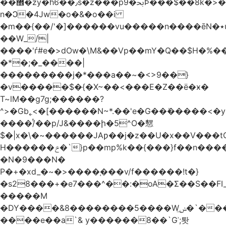
��޾�zy�h6��٫s�z���p9�ﲝϷ���$��8k�>�O���I�y�/O~���Eo>GË3�عr�Ͼ6wVg�/߭
n�Ͻ�4Jw�o�&�o��i
�m��{��/'�]������vu�����n����ēN�٭u�����o'�����w�^�Q���2�;U>��ʧ��
��W_/|
����'ѓ#e�>dOw�\M&��Vp��mY�Q��$H�%
�*�;�_����|
���������j�*���a��~�<>9��}
�v�����$�{�X~��<���E�Z��ё�ӿ�
T~lM��g7g;������?
^>�Gb˿<�[������N~*.��'e�G��ܺ�����<�y3
����/ͭ��p/J&����ի�5^O�㦟
$�|x�\�~������JAƿ��j�z��U�x��V���
H������ݗ�`}p��mp%k��{���}f��n����G{߿�_lz��=}
�N�9���N�
P�+�xd_�~�>����֚���v/f������!t�}
�s28���+�e7���^��:�oA�Σ��S��FI_
�����M
�DY����&8��������5����Wݭ͟�`����G�'ʭ����\N����.�W��w��ӫx>�~f�v&}
����e��a`& y������8��`Gʾ;퇏