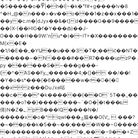
�5�����o�߾|�h�I|~�k�ˮf#+g����!v�8
^�H_@�n���>�v��o���1�z��x���1�
��y�c.m�|dJyx��&�t]d����G��9����
��)X-{��HIG�f�Y���ȸ)��J-
O��.��H��9W:'n|u*�(�~IT+�X������
M{x�E�
�1/I�E��_�YԱ��u��:�3�T�;��Հ��NT
�����~�N����#��R7����upzP�ۃt{�!g����9
py ������S�~���g���-
{�^�ΆS��Fy_;������4;�{]� ��/��!
�Y�o�s*���{�6�����w�r��ٌ(�
��xz���Du./xe唂
��c���^�k������{��O`5T��_��
���.�o?��}�������~`�O�|�t���ܧ
倩)N�Z�؂pB���!Q����N�/
�����x�o�^qwI���ݘ膉��O{V;,  ���?
�~��p��k�5��~��;����W��~G����
�i�������ok����?�_���~9��+Z