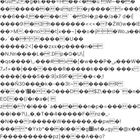
�Gύ Z�g�E���=H��<��u Wr~���
���������sqt �y���� =���
r��6��4;����r.``�0H�;p��/a�7 d�I|
����9:�3h�������<<=�f�ŹW}w��lEWק'�u�].Qs@�K�H&�v ����
��>M.��no�t|x��~]��o�ӳ�Wo.ܭ��k���~q��t��x¯��oN�+@W��s|
�ޅ`�������U��
�����2<]���zxx�p����n�
�N.Nn����L�'.Dp�G�U\|
�qs����\,.���#Iv�[�w���P�ݭ���W�[�����o/
ޠ7f+�ۖ�|�������R�����k���!� ���x
����[���5��:9|x89F�̙ ��<�;!
���Ň30���͇�k�-��3t~�����iR
�ͩ���'׷��O���D��$Z\��d�`�n�
EO[��{/�r�a�{ 
z�Y�I���`a�����n�p�=�����D�g������w�
��l��?\)_�,�T��͏4�����F�nz�_-
�N���n�����W������,��pw�!
���*�Yxb^���i���g׹wt�ޘgy�@x������ؽ>˶!
F����������pz]����A��o?