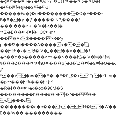
�g*��)�Y�A)~?-�U{T��5�B�!
���(jM�2�J|
�����Fo�{�o���������Q�F���-
B�8��y �@����� NP,����/
���I���("�[y���j�
Z�E��4�+QCm/
���AZ$����'>R�ᡎ
pl��!2�i����A����<���
��ǽ�x�1;!� V�_����a�� �!
�*��Y�o����� ��N���ԧS� V��"!
ԇ���Z���"nU���p[�J�\Z��9�Q��A
,?
*��V�ᯅ��E�s�F�ﹸ<�$_9Tp�:'beq�Mfcn�oj�n��,�>N4�S+b���p1&}&�|
�p���%���i!
�R�[���:�ox�98M�S
��������h���#�'�|�"����
w���a
��i������c�c���p�N�I;�W�
��'w�� ���������