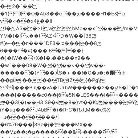
�-2�`��
�1ˑ {l�ʘ�Ab8��c��;u����H1�E&p
v�<��xڠ4��!l
l�Ȧ5��>LwbMp��x`���/m�M
YM�}�fx��tAZ<D�W�ؓ�[38괆
#[e~��n�
��^DF8�;c�����8
ַ6����#)���IB ���}
�)�iW��+X�f�.��b��n9��
�w`���08�W����<��w��-
������(Y��'ǺS�+ ��!�O�з�:�׮nh-
��gǚ �� ��TBtZv{�Pg\
٪]���B,ԯ��vA�TJ(bW������ݥۉ��2S�'�1�^c�Rs��l�0���צ�
���[�����c0��jб e5N�LES���I�=���
��3{�(��H3|S9�v�8�}vt��Kg����ӨY
iY�uq���J4bB�i�R-Cۖ�Rxt,M��c%X
=u�������/|
�6%76���|8Sz�j�'���MX��
��Vz��ٖ:�բ����6��&-����ʕ/