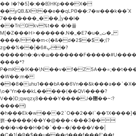
�� I�?�5]�:��B}HKp���X�
��yQB.&Xt��e��qLPϴ��:7�w���k��՛X
7�������_���,|y��Ι�
��Tn Gkv%t�� �!�플
M[�Z���H>������.N�_�E7�u�_ٺ�_
����/��m<{�&�d�2$�$�
;(?
zg��%��|�ڀ#6�?
�����h�:�v�ш�������F�����#U����a
����*?
P�mK�!K��\N��v�f�Z5A��=;��t���
�W��:m�
�l�8�uhʊ1���bA��6Vn��&k���a��`�X���L��
\o�'Yn���kL�����(��QVi����?
V��}D;qwqzӽ8����Y����J�޺��~:?
����}
�h���Ek�w���2`O��2��l`��1X����]�
쁡-�����(��Y�@���<���3��
��i�ч���H�0�`��=�/����V��|
�C�1(�R�$��u���d���f���F'��t