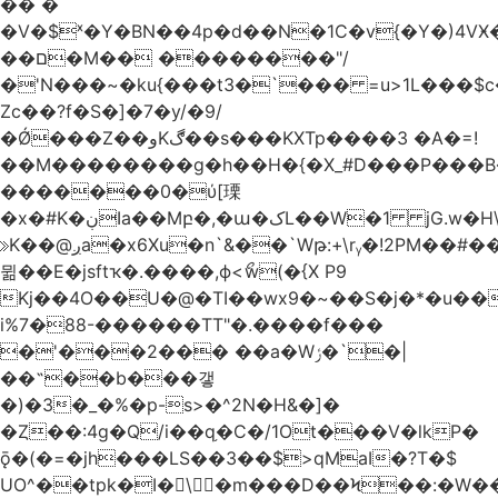
�� �
�V�$ˣ�Y�BN��4p�d��N�1C�v{�Y�)4VӾ
��ם�M�� ��������"/
�'N���~�ku{���t3�`��� =u>1L���$c
Zc��?f�S�]�7�y/�9/
�Ǿ���Z��وKڰ��s���KXTp����3 �A�=!
��M��������g�h��H�{�X_#D���P��
�������0�ύ[瑮
�x�#K�ڹIa��Mբ�,�ա�کL��W�1 jG.w�H\^8Z��n�]KUL{�z>7[n@A���<�M;_t�PwM;Ӝ��R�&����ki�j�����n0� u{�;j������Q��,�E2�t�Ӊ�/<�Qm�fo�/
≫K��@ږa�x6Xu�n`&��`Wթ:+\rᵧ�!2PM��#���=�>��ZTبrP�
뮒��E�jsftҡ�.����,ϕ<ޯw(�{X P9
Kj��4O��U�@�TI��wx9�~��S�j�*�u���[Eu��a)\��ݏ��X�&��~
i%7�88-������TT"�.����f���
�'���2��� ��a�Wݬ�`�|
��˶��b���갷
�)�3�_�%�p-s>�^2N�H&�]�
�Ȥ��:4g�Q/i��q֥�C�/1Ot���V�lkP�
ǭ�(�=�jh���LS��3��$>qMaI�?T�$
UO^��tpk�I�\�m���D��Ϟ��:�W���א��BwJ�].�B