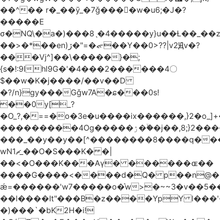
��^�� r�_��ӯ_�7ǧ����ٕw�u6;�J�?
�����E
σ�NQ\�a�)���8ˎ�4�����y}u��Ƚ��_��
��>�*��en)ڒ�"=�ᯠ��Y��0>??|v2Ԭv�?
��ܹ�Vj^]��\�����}�;
{s�!:9Ihl9G�'�4���2������4〇
$��w�K�j����/��v��D
�?/n}gy���Gǧw7A�ɕ���0s!
��0y[_?
�O_?,�==�o�3e�u����ix������,}2�o_]+�
���������4Og�����ۯ��ۙ�j��,8;}2����J��h��j���p}k*�^�|
���_��y��y��[^��������8����q���
wN1ޗ_��O�S���K� �|
��<�O���K���Aγ� ������ɶ��
����G����<����d�Q� p��n@�1�
ǽ=������'w7�����o�͛w>�~~3�v��5
��l����It"���B�z����YpY l���'�
�)���`�bK2H�i!