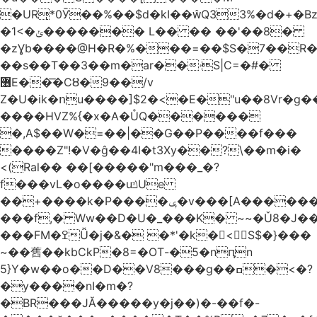
�URͅ*0Ӯ��%��$d�kI��Q33%�d�+�B
�1<�ݵ������� L�� �� ��'��8�
�zƔb����@H�R�%���=��$S�7��R�
��s��T��3��m�ar��ۥS|C=�#�
޶E��͞�CȢ�9��/v
Z�U�ik�ոu����]$2�<�E�"u��8Vr�g��EkW˽
����HVZ%{�x�A�ŮQ������
�,A$��W�=��|��G��P����f���
����Z"!�V�ĝ��4I�t3Xy��?\��m�i�
<(Ral�� ��[�����"m���_�?
f���vL�o����uݿUe
��+����k�P����ݷ�v���[A������v�.&��6������/
���f,� Ww��D�U�_���K� ~~�Ǔ8�J���
���FM�ߐǙ�j�&� �*'�k�𙑫<S$�}���
~��舊��kbCkP�8=�OT-�5�nԥn
5}Y�w��o��D��V8���g��ߛ�<�?
�y����nI�m�?
�BR���JĂ�����y�j��)�-��f�-