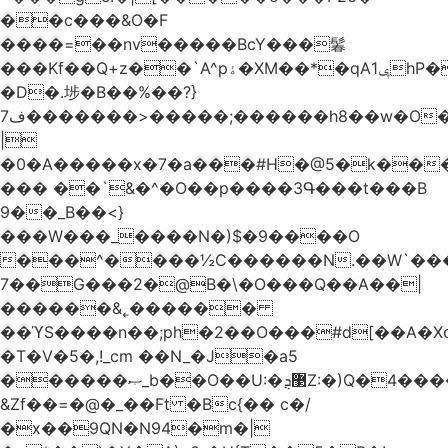
��c���&O�F
����=��nv�����BcY���鬊
���Kf��Q+z��`A^pۀ�XM��*�qAݷ1hP��G�����YU�Xa��]��^
�D�.埗�B��%��?}
ف7�������>�����;������h8��w�O����էW������������{�g����y�
|
�0�A�����x�7�a���#H�@5�k��
��� ��`&�^�O��p����3Գ���t���B
9��_B��<}
���W���_����N�)$�9����O
���^����½C������N.��W`���
7��G���2�@B�\�O���Q��A��|
������&˿������
��ϓS����n��;ph�2��O���#d[��A�
�T�V�5�,!_cm ��N_�J�a5
������ޞ_b��O��U:�޳ܯZ:�)Q�4�������
&Zf��=�@�_��Ft �Bc{�� c�/
�x��9QN�N94�m�|