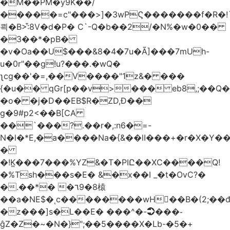
�M��PM�y9K��/
�����=c"���>]�3wPϚ�������f�R�!
쾩�B>:͒8V�d�P� C`-Q�b��2/�N%�w�0��
�3��*�pB�
�v�Oa��U$���&8�4�7u�Ã]���7mUh-
u�0r"��g!u?���.�wQ�
ʅcg��'�=,��V����"1z&� ���
{�u�� qGr[p��v>��� eb8,;��
�o� �j�D��EB$R�ZD,Ɖ��
g�9#p2<��B[CA
��`���?.��r
�,:n6�=-
N�l�*E,�a����Na�{&��lI���+�r�X�Y��_
�
�!K̪���7���%YZ&�T�PIԸ��XC����Q!
�%Tsh���s�E� &�x��I _�t�OvC?�
�.��*� �٦9�8榬
��a�NE$�ͺc��������wH��B�(2;��
�z���]s�L��E� ���^�-➲���֊
ĝZ�Z�~�N�}";��5����X�Lb-�5�+