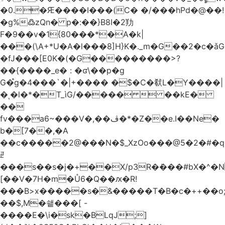
�0.�Ԙ����I���(C� �/���hPd�@��!
�g%߷zQn� p�:��}B8I�2劷
F�9��v�1{80���*�A�k|
���(\A+*U�A�l���8]H}K�._m�G��2�c
�fJ���[E0K�(�G���������>?
��{����_e� : �ʛ\��p�g
G�֩g�4���`�|+���� �$�C�㹷L�Y����|
�ͺ�l�*�T_ìG/�����  ��kE�
��
fv���a6~���V�,��ڤ�*�Z��e.I��Ne�
b�[7��,�A
�
�c�����2@���N�$_XzOo���@5�2�#�q�
ꏣ
���s��s�j�+��X/p3R�ܿ���#bX�^�N 
[��V�7H�m�Ů6�Q��ԕ�R!
���B>x�����s�&�����T�B�c�++��o;�ݸƬ^դ��J�a�I���7�f��F'���߭�ޒ���<���Z��
��$,M�쇝���[ -
����E�\i�sk�BLqJ;]