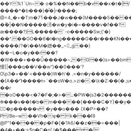
��Y%1`Un~� o�%��N��b�v��x�t�|/
����*�b���}�̾�|r����;
�߮�|��N�����淓�w�y�i�=����v�f��?
ӕ����?}L�����`-o�����Sw;{'�}
��^.��GO��6�I�ng�����G��r���KN��
����/?�\��M�緫��_~_g��}
��~L�o�y��r��?
�W���+���Ǖ�����~,�G��}s>��bm
懓]|���q��V��w"}��0���'?
O\p3�+��ʼ<����}W�h'� .=�n�y������/
�{A��֏����ɫ>`��oW�o.>zi�.�\k�Z:��{�.;u�����N
��r
�oO���<
�7�F�;�>�߸�PW�js3�2�����
֎���v��t�b�m�����[����C�Y]��y�
㛯ٍ�p�����v �y��o��� (X�P>��?
P/Be~w:��Vh�ҿ� k���ſ8
@P"1�ͥ����ַp�F�[�?A6/��z��=���|
�4�+��;>$n�C�n[J�$���n�|