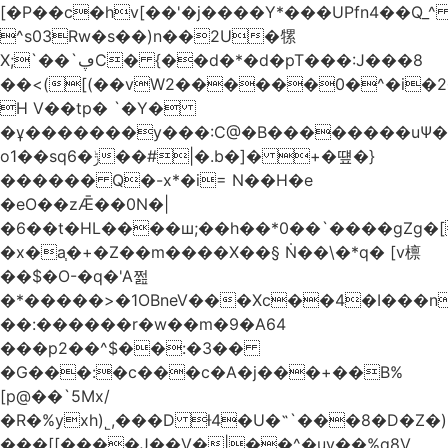
[�P��c�hv[��'�j����Y*���UPfn4��Q_
^s03Rw�s��)n��2U�㹎
X;`��`ڥC� {��d�*�d�pT���:J���8
��<([(��vW2������0�^�i
H V��tp� `�Y�
�ұ�������y���:C@�B��������uѰ��
o1��sq6�ݱ��#|�.b�]� +�떞�}
������ Q�-x*�i= N��H�e
�eO��zǢ��0N�|
�6��t�HL����ш;��h��
*0��`����gZg�[
�x�a֧�+�Z��m����X��§ Ṅ��\�*q� [v檩
��$�O-�q�'A쩚
�*�����>�1OBneV���Xc��4�I���n
��:������r�w��m�9�A64
���p2��^$��:�3��
�G���:�c���c�A�j���+��B%
[p@��`5Mx/
�R�%yxh)˾,���D ƚ4�U�˵`���8�D�Z
���[[����J��V�|��^�uy��%g8V