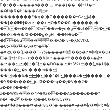
󥢦�c��=����s���ڛuz��{��. � H�
�QH�R�b"���G6#-
��������E�q�{�C����݊��^C>\$�
��[��׋Ӈ�zn��>O�S��0a�����p�
�h�w�8�0On��w�yq�g�zt�\rؖ�
�B�2��8/XГ��l�g�gH_ ��N�b�
�)�Bu���:�C� v-�;QcVhG/
�6t+�.�S�X?�R}
�z
8��(D���F~Y%����!@��p�!*zA�
E}�3 Rs=۰z:���%|y ���^�����+�/
�����G��DO��#z8%+��{_a�Uj�
���\��y � ��m��
��s��%����`�b���4������
�Y8��r���jqJ3���-q��;�V��2߳�
a��KZ���?
z��WK8���^P�#z����A5���c���?
n��Z��� @��0��?8C?�?
���0�����'GG�[� ��ǐ���?�ċ?