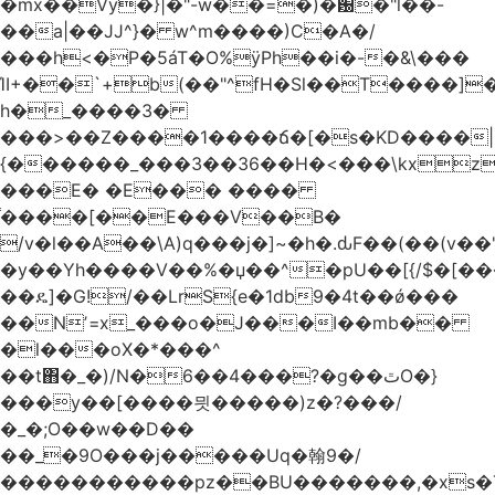
�mx��Vy�}|�"-w��=�)�԰�"l��-
��a|��JJ^}� w^m����)C�A�/
���h<�P�5áT�O%ӱPh��i�-�&\���
ΊI+��`+b(��"^fH�Sl��T����]
h�_����3�
���>��Z����1����ճ�[�s�KD����|
{������_���3��36��H�<���\kxz
���E� �E��� ����
֫����[��E���V��B�
/v�l��Α��\A)q���j�]~�h�.ԃF��(��(v��
�y��Yh����V��%�џ��^�pU��[{/$�[��
��ዴ]�G!/��LrS{e�1db9�4t��ǿ���
��Nʼ=x_���o�J���I��mb��
�l���oX�*���^
��t΋�_�)/N�6��4���?�g��ٿO�}
���y��[����믯�����)z�?���/
�_�;O��w��D��
��_�9O���j�����Uq�翰9�/
�����������pz��BU�������,�xs�T