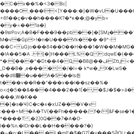
�C�x��%�<3�Bc|
����Oˎ���l<]Y���:�]�W�vU�U���
+6f��ç�v��h����K?�*κ��;@�y
b=
�y�=��1a�}
�ש9Pov;A�B�F���9��pb��]�[SMɻ���1v-
M�v�Gp>!�n�U���Vk��� �9^-
��C=uGjo���84��0��H���1�W��M�MG�
�!A��5�Aہ[�]H���L%�Q :dqwE�(���q��X�.bc�1d��\��#X�4��W�� Ldg
*�:[���^�Dt��4�Q,�B8@��ڦZן,מ<�oJ���ލ:�#���YLmh�Y?
_D��B� ,e�����/�l=� k*w�_X�LwS�
��d6׸�u��A�5ׅ��Is췬
t���v��R��"���x��I��sz��%�
o<ɖ�5��&���4���2��1[�,�$J�$�>ä�
���,W�K��
�[�s�Ҹ}C�c�x�xUZ���V�x
:���+M�A�TV{��Fh�����/f�/|&F�
se�
*����T ,�2]0Q��7�A�O-
I��%n.�IOr��L��H�����?�}
�~�o:�L��,�L�mE�$�G7[�y���SӚOLi