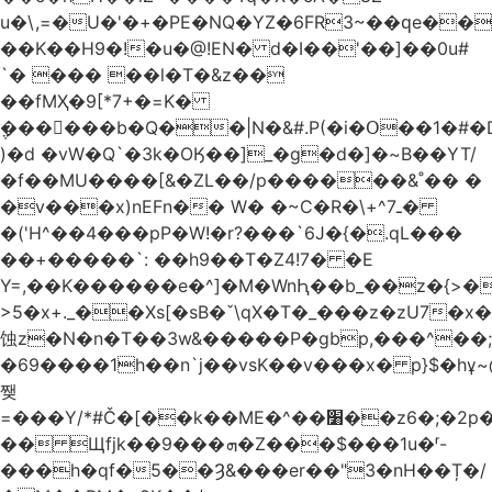
u�\,=�U�'�+�PE�NQ�YZ�6FR3~��ԛe��
��K��H9�!�u�@!EN� d�I��'��]��0u#
`� ��� ��l�T�&z��
��fMҲ�9[*7+�=K�
݆������b�Q��|N�&#.P(�i�Օ��1�#
)�d �vW�Q`�3k�OӃ��]_�g�d�]�~B��YT/
�f��MU����[&�ZL��/p������&˚�� �
�v���x)nEFn�� W� �~C�R�\+^ـ7�
�('H^��4���pP�W!�r?���`6J�{�.qL���
��+�����`: ��h9��T�Z4!7� �E
Y=,��K������e�^]�M�WnԦ��b_��z�{>�c'�����I!S��O,h
>5�x+._��Xs[�sB�ˇ\qX�T�_���z�zU7�x�
蚀z�N�n�T��3w&�����P�gbp,���^��
�69����1h��n`j��vsK��v���x� p}$�hұ~
쨎
=���Y/*#Č�[��k��ME�^��׸��z6�;�2p�"��f�3mn�Y�Y�
�� Щfjk��ܗ���9�Z���$���1u�ʳ-
���h�qf�5��Ȝ&���er��"3�nH��Ț�/