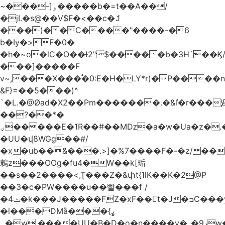
~���-]ۅ�����b�=t��A��/
�jI.�s@��V$F�<��c�ަJ
���)��C����"����-�6
b�Iy�>F�0�
�h�~o�lC�O��ɫ2"$�����b�3H`��Ϗ
���]�����F
v~,���Χ���֠�0:E�H�LY*r)�P����
&F}=��5���)^
`�L.�@Øad�X2��Pm�������.�&ľ�r���Ԭ
��?��*�
ؠ�����E�1R��#��Mǲ�a�w�Ua�z�.�SU�S��p���ǯ��yaa��Я�}
�UU�վ8WGg��#/
�x�ub��&���.>]�%7����F�-�z/ ��
鶫z���OOg�fu4�W��k[㻈
��s��2����<,Ʈ���Z�&փt{˥lK��K�2@P
��3�c�PW����u��빨���f /
�ݑ4�k���J�����FZ�xF��􊛣t�J�ߏC���yj�
�l���DMȁ���ߩ}
�۔w.����UU�B�D�o�n����v�_�9ߩw�����-!z0>' [�)Ս���g2�b�e)&tb�����":�c�\��%�������{����V��.�:��lbL"݊"3���h�Ĥ��W��5{ƚ` 1��8