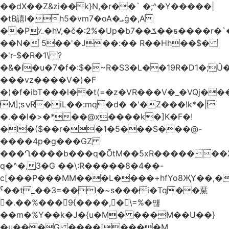
��dX��Z&zi��k}N,�r��` �;^�Y�����|
�tB譆I�h5�vm7�oA�ܝġ�,A
��P؉�hV,�č�:2%�Up�bݎ��7��ƽ����r�`��bn<1g�(h�ى!
��N� 5��'�J��:�� R��Hh��$�
�'r-$�R�1\ ?
�&�I�u�7�f�:$�~R�S3�L��19R�D1�;Û�
���vz����V�)�F
�)�f�ibT���l��t(=�z�VR���V�_�VQj�
M];sݍR�iL��:mq�d� �'�Z���!k*�|
�.��l�>�*��@x����k�]K�F�!
�I�($��r��1�5���S���@-
����4p�g���GZ
���Ղ����b���q�ÕtM��5xR����� ��X
q�^�,3�G ��\:R�����8�4��-
c[���P���MM���L����+hfYo8ҖY��,�
ˁ��t_��3=��l�~s���i�Tq��䵤
�.��%��� 9{����, �\=%�먢
��m�%Y��k�J�{u�M� ���M��U��}
�u���G ����[����M