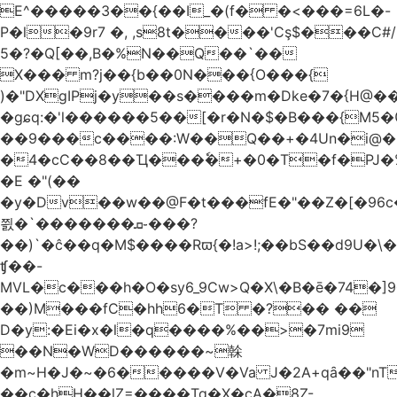
E^�����3��{��I_�(f� �<���=6L�-
P�l�9r7 �, ,s8t����'Cş$���C#/
5�?�Q[��,B�%N��Q��`��
X��� m?j��{b��0N���{O���{
)�"DXgIPj�y��s����m�Dke�7�{H@��
�gɕq:�'l������5��[�r�N�$�B���{M5
��9���c����:W��Q��+�4Un�i@�.
�4�cC��8��Ҵ���ٗ�+�0�T�f�PJ�
�E �"(��
�y�Dv��w��@F�t���fE�"��Z�[�96c�
쯼�`���� ���ܩ֊���?
��)`�ĉ��q�M$����Rϖ{�
!a>!;��bS��d9U�\�
ʧ��-
MVL�c���h�O�sy6_9Cw>Q�X\�B�ē�74�]
��)M���fC�hh6�T �?�� ��
D�y:�Ei�x�l�q����%��>�7mi9
��N�WD������~榦
�m~H�J�~�6�����V�Va J�2A+qȃ��"nT
��c�hH��lZ=����Tq�X�cA�8Z-