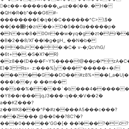
󥢦�c��=����s���ڛuz��{��. � H�
�QH�R�b"���G6#-
��������E�q�{�C����݊��^C>\$�
��[��׋Ӈ�zn��>O�S��0a�����p�
�h�w�8�0On��w�yq�g�zt�\rؖ�
�B�2��8/XГ��l�g�gH_ ��N�b�
�)�Bu���:�C� v-�;QcVhG/
�6t+�.�S�X?�R}
�z
8��(D���F~Y%����!@��p�!*zA�
E}�3 Rs=۰z:���%|y ���^�����+�/
�����G��DO��#z8%+��{_a�Uj�
���\��y � ��m��
��s��%����`�b���4������
�Y8��r���jqJ3���-q��;�V��2߳�
a��KZ���?
z��WK8���^P�#z����A5���c���?
n��Z��� @��0��?8C?�?
���0�����'GG�[� ��ǐ���?�ċ?