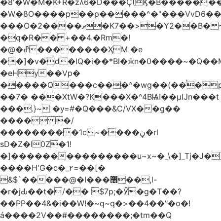
�8'�W�M�K+R�zʎ6�D���Ç(Ϗ�B������
�W�ßO����p��p�����^�"���VvD6�݁�
���O�2����ޗ�K7��>�Y2��B� ~$�ӵ�ã��m�dQp^�T�[� k�*h�
�q�R�� +��4.�Rm�!
�@�ߝ��������ҲM �e
̎��]�v�d�lQ�i��*Bl�ӂn�0����~�Q��
�eHy��Vp�
�����Q���c���^�wg��(��̈́�
��7� ���XtW�?K���X�^4BѨI��μĲn���t
���.}~ �y=#�Q���&C/VX��g��
���� �/
���������1c~����ڼ�rl
sD�Z�I0Z�1!
�]���������������u~x~�_\�]_Tj�J�
����H'G�c�_٢=��[�
&$`�����@�Ӏ���޶��,l-
�r�jԂ��t�/�� $7p;�Ӳ�g�T��?
��PP��4&�i��W!�~q~q�>��4��"�o�!
á����2V��#�� ������;�tm��Q