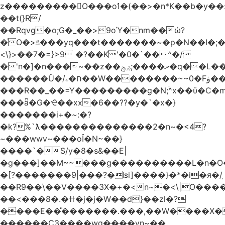
z���������O���oߗ�(��>�n*K��b�y��:^��NV�{����O~';w37z8�}
��t(}R/
��Rqvg�o;G�_��>9oΎ�nm��ώ?
�ͮO�>ݿ���yq���t�������~�p�N��I�;�68������b�f���'�ܟ�ks�f����f���`K�׼��{g=&G�+k�������������˻�����݇�������re6�o�^�~��=
<\}>��7�=}>9 �?��K'�0�`��^�/
�'n�]�n���~��z��ރ����;ۻݼ�q��L�����3�ڼx�8�ݿ���Y9�r�<]/
������Û�/ח�ۦ��W��������~~0�Fۋ���j���[���{�������Ҷ���/[��v��ެ�9����i�o�7����������_��3_�m�ۋ����
���R��_��=Y���������g�N;ۛ^x��ϋ�C�
���ǟ�G�Ҽ��xx�6��??�y�`�x�}
�������i+�~:�?
�k?%`ƛ��������������2�n~�<4?
~���wwv~���oǏ�N~��}
����`�S/y�8�s&��E|
�g���]��M~~���g����������L�n�O
�[?�������9|���?�ʪi]����}�*�i�я�/֧
��R9��\��V����3X�+�<n~�<\|O���
��<���8�.�ߚ�j�j�W��d}��zl�?
����E��̎�������.���,��W����X�ϼ�
������C3����wg����vn~��