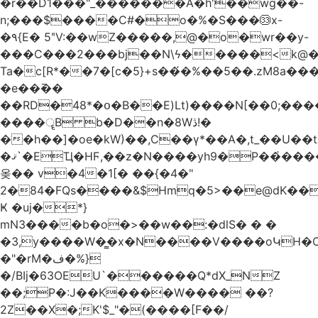
�r��D1���"_�������A�h'��wg��-
n;���$����C#�o�%�S���㉝x-
�٩{E� 5ʺV:��wZ�����,@�o�wr��y-
���C���2���bj��N\ϟ�����<k@�
Ta�c[R*��7�[c�5}+s��́�%��5��.zM8a
�e��߫��
��RD�48*�օ�B��E)Lt)����N[��0;��
����ॄB b�D��n�8Wڎ!�
��h��]�oe�kW)��,C��γ*��A�,t_��U��tב� _�C�Mh����ۥ�l5�Ğ#/
�ޤ`�EҴ�HϜ,��z�N����yh9�Р��҆����w`ۆ��]V�r
옺�� v�4�1[� ��{�4�"
2�84�FQs����&$Hmq�5>��e@dK����"
Ҝ �uj�*}
mN3����b�o�>��w��:�dlS� � �
�3,y����W�̳�x�N����V����oԿH�
�"�rM�ف�%}
�/BIj�63OEU`������Q*dX_NZ
��;P�:J��K����W���� ��?
2Z��X�;K'$_"�(����[F��/