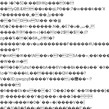
�� I�?�5]�:��B}HKp���X�
��yQB.&Xt��e��qLPϴ��:7�w���k��՛X
7�������_���,|y��Ι�
��Tn Gkv%t�� �!�플
M[�Z���H>������.N�_�E7�u�_ٺ�_
����/��m<{�&�d�2$�$�
;(?
zg��%��|�ڀ#6�?
�����h�:�v�ш�������F�����#U����a
����*?
P�mK�!K��\N��v�f�Z5A��=;��t���
�W��:m�
�l�8�uhʊ1���bA��6Vn��&k���a��`�X���L��
\o�'Yn���kL�����(��QVi����?
V��}D;qwqzӽ8����Y����J�޺��~:?
����}
�h���Ek�w���2`O��2��l`��1X����]�
쁡-�����(��Y�@���<���3��
��i�ч���H�0�`��=�/����V��|
�C�1(�R�$��u���d���f���F'��t