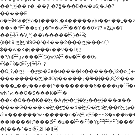
��^�� r�_��ӯ_�7ǧ����ٕw�u6;�J�?
�����E
σ�NQ\�a�)���8ˎ�4�����y}u��Ƚ��_��
��>�*��en)ڒ�"=�ᯠ��Y��0>??|v2Ԭv�?
��ܹ�Vj^]��\�����}�;
{s�!:9Ihl9G�'�4���2������4〇
$��w�K�j����/��v��D
�?/n}gy���Gǧw7A�ɕ���0s!
��0y[_?
�O_?,�==�o�3e�u����ix������,}2�o_]+�
���������4Og�����ۯ��ۙ�j��,8;}2����J��h��j���p}k*�^�|
���_��y��y��[^��������8����q���
wN1ޗ_��O�S���K� �|
��<�O���K���Aγ� ������ɶ��
����G����<����d�Q� p��n@�1�
ǽ=������'w7�����o�͛w>�~~3�v��5
��l����It"���B�z����YpY l���'�
�)���`�bK2H�i!