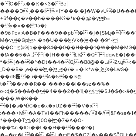
�C�x��%�<3�Bc|
����Oˎ���l<]Y���:�]�W�vU�U���
+6f��ç�v��h����K?�*κ��;@�y
b=
�y�=��1a�}
�ש9Pov;A�B�F���9��pb��]�[SMɻ���1v-
M�v�Gp>!�n�U���Vk��� �9^-
��C=uGjo���84��0��H���1�W��M�MG�
�!A��5�Aہ[�]H���L%�Q :dqwE�(���q��X�.bc�1d��\��#X�4��W�� Ldg
*�:[���^�Dt��4�Q,�B8@��ڦZן,מ<�oJ���ލ:�#���YLmh�Y?
_D��B� ,e�����/�l=� k*w�_X�LwS�
��d6׸�u��A�5ׅ��Is췬
t���v��R��"���x��I��sz��%�
o<ɖ�5��&���4���2��1[�,�$J�$�>ä�
���,W�K��
�[�s�Ҹ}C�c�x�xUZ���V�x
:���+M�A�TV{��Fh�����/f�/|&F�
se�
*����T ,�2]0Q��7�A�O-
I��%n.�IOr��L��H�����?�}
�~�o:�L��,�L�mE�$�G7[�y���SӚOLi