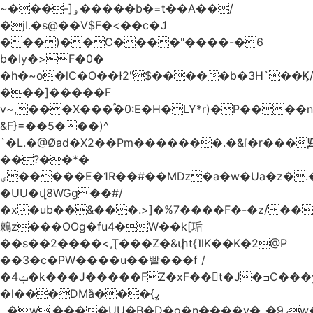
~���-]ۅ�����b�=t��A��/
�jI.�s@��V$F�<��c�ަJ
���)��C����"����-�6
b�Iy�>F�0�
�h�~o�lC�O��ɫ2"$�����b�3H`��Ϗ
���]�����F
v~,���Χ���֠�0:E�H�LY*r)�P����
&F}=��5���)^
`�L.�@Øad�X2��Pm�������.�&ľ�r���Ԭ
��?��*�
ؠ�����E�1R��#��Mǲ�a�w�Ua�z�.�SU�S��p���ǯ��yaa��Я�}
�UU�վ8WGg��#/
�x�ub��&���.>]�%7����F�-�z/ ��
鶫z���OOg�fu4�W��k[㻈
��s��2����<,Ʈ���Z�&փt{˥lK��K�2@P
��3�c�PW����u��빨���f /
�ݑ4�k���J�����FZ�xF��􊛣t�J�ߏC���yj�
�l���DMȁ���ߩ}
�۔w.����UU�B�D�o�n����v�_�9ߩw�����-!z0>' [�)Ս���g2�b�e)&tb�����":�c�\��%�������{����V��.�:��lbL"݊"3���h�Ĥ��W��5{ƚ` 1��8