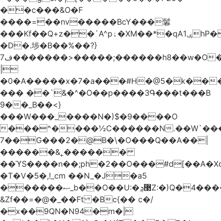
��c���&O�F
����=��nv�����BcY���鬊
���Kf��Q+z��`A^pۀ�XM��*�qAݷ1hP��G�����YU�Xa��]��^
�D�.埗�B��%��?}
ف7�������>�����;������h8��w�O����էW������������{�g����y�
|
�0�A�����x�7�a���#H�@5�k��
��� ��`&�^�O��p����3Գ���t���B
9��_B��<}
���W���_����N�)$�9����O
���^����½C������N.��W`���
7��G���2�@B�\�O���Q��A��|
������&˿������
��ϓS����n��;ph�2��O���#d[��A�
�T�V�5�,!_cm ��N_�J�a5
������ޞ_b��O��U:�޳ܯZ:�)Q�4�������
&Zf��=�@�_��Ft �Bc{�� c�/
�x��9QN�N94�m�|