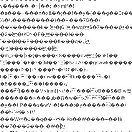
v��ɇ���_�~|��;_�>mIf�}
�s���=���n�x&��;��f��y�{���g��Cr��
ﾝ\�\.���������}��~���7G��/
��V������k�_�ןG_�wqr$�7����ɻ��-
�2��(KO>�F�����!���
˟���I��P������&���q�ۼ
���������|
�m_>��|x�{�y���<8����ew�nF{��
˟���`�F�z�|M��^�߿ZJ7G��gswwk������j��
����d2�]z?|���I?-�GG'�N�}s
h�'�uf��n�mw���Du����~�}
�8����_��t����x/
���[����M>inm}]>\/�/���oB��&�B}w뼱
�������>���ub�Ώ�w�x7���斳
�y��t P���s�wV[�}���:�y��������/
��}�l>t//
���Wٝ�J��q��~�|Ko��W����~��柚
��7���G���_�W�|