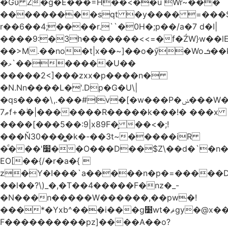
�Gύ Z�g�E���=H��<��u Wr~���
���������sqt �y���� =���
r��6��4;����r.``�0H�;p��/a�7 d�I|
����9:�3h�������<<=�f�ŹW}w��lEWק'�u�].Qs@�K�H&�v ����
��>M.��no�t|x��~]��o�ӳ�Wo.ܭ��k���~q��t��x¯��oN�+@W��s|
�ޅ`�������U��
�����2<]���zxx�p����n�
�N.Nn����L�'.Dp�G�U\|
�qs����\,.���#Iv�[�w���P�ݭ���W�[�����o/
ޠ7f+�ۖ�|�������R�����k���!� ���x
����[���5��:9|x89F�̙ ��<�;!
���Ň30���͇�k�-��3t~�����iR
�ͩ���'׷��O���D��$Z\��d�`�n�
EO[��{/�r�a�{ 
z�Y�I���`a�����n�p�=�����D�g������w�
��l��?\)_�,�T��͏4�����F�nz�_-
�N���n�����W������,��pw�!
���*�Yxb^���i���g׹wt�ޘgy�@x������ؽ>˶!
F����������pz]����A��o?