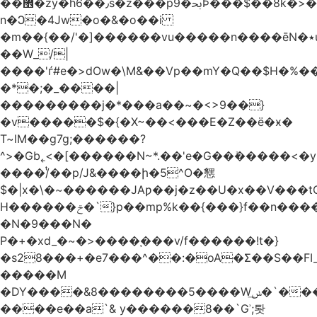
��޾�zy�h6��٫s�z���p9�ﲝϷ���$��8k�>�O���I�y�/O~���Eo>GË3�عr�Ͼ6wVg�/߭
n�Ͻ�4Jw�o�&�o��i
�m��{��/'�]������vu�����n����ēN�٭u�����o'�����w�^�Q���2�;U>��ʧ��
��W_/|
����'ѓ#e�>dOw�\M&��Vp��mY�Q��$H�%
�*�;�_����|
���������j�*���a��~�<>9��}
�v�����$�{�X~��<���E�Z��ё�ӿ�
T~lM��g7g;������?
^>�Gb˿<�[������N~*.��'e�G��ܺ�����<�y3
����/ͭ��p/J&����ի�5^O�㦟
$�|x�\�~������JAƿ��j�z��U�x��V���
H������ݗ�`}p��mp%k��{���}f��n����G{߿�_lz��=}
�N�9���N�
P�+�xd_�~�>����֚���v/f������!t�}
�s28���+�e7���^��:�oA�Σ��S��FI_
�����M
�DY����&8��������5����Wݭ͟�`����G�'ʭ����\N����.�W��w��ӫx>�~f�v&}
����e��a`& y������8��`Gʾ;퇏