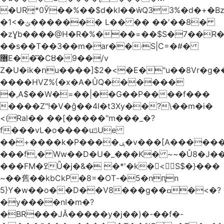
�URͅ*0Ӯ��%��$d�kI��Q33%�d�+�B
�1<�ݵ������� L�� �� ��'��8�
�zƔb����@H�R�%���=��$S�7��R�
��s��T��3��m�ar��ۥS|C=�#�
޶E��͞�CȢ�9��/v
Z�U�ik�ոu����]$2�<�E�"u��8Vr�g��EkW˽
����HVZ%{�x�A�ŮQ������
�,A$��W�=��|��G��P����f���
����Z"!�V�ĝ��4I�t3Xy��?\��m�i�
<(Ral�� ��[�����"m���_�?
f���vL�o����uݿUe
��+����k�P����ݷ�v���[A������v�.&��6������/
���f,� Ww��D�U�_���K� ~~�Ǔ8�J���
���FM�ߐǙ�j�&� �*'�k�𙑫<S$�}���
~��舊��kbCkP�8=�OT-�5�nԥn
5}Y�w��o��D��V8���g��ߛ�<�?
�y����nI�m�?
�BR���JĂ�����y�j��)�-��f�-