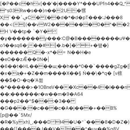
[�P��c�hv[��'�j����Y*���UPfn4��Q_
^s03Rw�s��)n��2U�㹎
X;`��`ڥC� {��d�*�d�pT���:J���8
��<([(��vW2������0�^�i
H V��tp� `�Y�
�ұ�������y���:C@�B��������uѰ��
o1��sq6�ݱ��#|�.b�]� +�떞�}
������ Q�-x*�i= N��H�e
�eO��zǢ��0N�|
�6��t�HL����ш;��h��
*0��`����gZg�[
�x�a֧�+�Z��m����X��§ Ṅ��\�*q� [v檩
��$�O-�q�'A쩚
�*�����>�1OBneV���Xc��4�I���n
��:������r�w��m�9�A64
���p2��^$��:�3��
�G���:�c���c�A�j���+��B%
[p@��`5Mx/
�R�%yxh)˾,���D ƚ4�U�˵`���8�D�Z
���[[����J��V�|��^�uy��%g8V