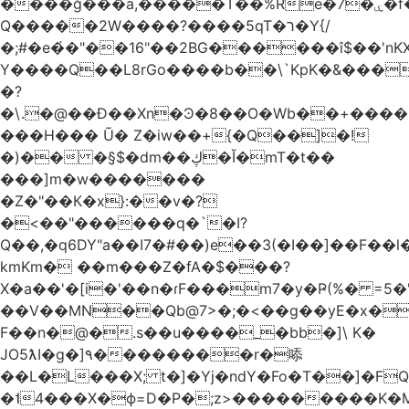
����ğ���a,�����T��%Re�7�ۑ�f�reQ�00!h����îNtr����� ��G�A�֓���Q�`�k��բ�^=n4�à��r[Y
Q�����2W����?����5qT�ר�Y{/
�;#�e�҆�"��16"��2BG������î$��'nKX
Y����Q��L8rGo����b��\`KpK�&���
�?
�\.�@��Ð��Xn�Ͽ�8��O�Wb��+����B
���H��� Ũ� Z�iw��+{�Q��]�!
�)�� �§$�dm��ڮ�Ĭ�mT�t��
���]m�w�������
�Z�"��К�x}:��v�?
�<��"������q�`�I?
Q��,�q6DY"a��I7�#��)e��3(�I��]��F��
kmKm� ��m���Z�fA�$���?
X�a��'�[i�'��n�ɾF���m7�y�Ҏ(%� =5�'
��V��MN��Qb@7>�;�<��g��yE�x�
F��n�@�.s��u����_�bb�]\ K�
JO5ƛI�ɡ�]٩��������r�㖭
��L�L���X; t�]�Yj�ndY�Fo�T��]�F
�˦4���X�ϕ=D�P�;z>���������K�M�