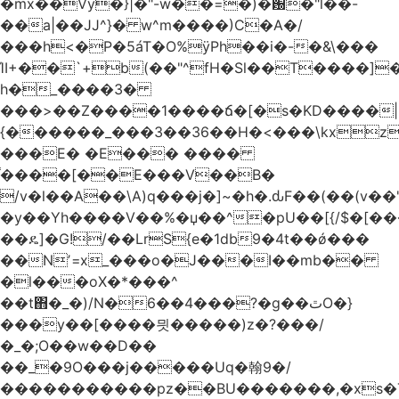
�mx��Vy�}|�"-w��=�)�԰�"l��-
��a|��JJ^}� w^m����)C�A�/
���h<�P�5áT�O%ӱPh��i�-�&\���
ΊI+��`+b(��"^fH�Sl��T����]
h�_����3�
���>��Z����1����ճ�[�s�KD����|
{������_���3��36��H�<���\kxz
���E� �E��� ����
֫����[��E���V��B�
/v�l��Α��\A)q���j�]~�h�.ԃF��(��(v��
�y��Yh����V��%�џ��^�pU��[{/$�[��
��ዴ]�G!/��LrS{e�1db9�4t��ǿ���
��Nʼ=x_���o�J���I��mb��
�l���oX�*���^
��t΋�_�)/N�6��4���?�g��ٿO�}
���y��[����믯�����)z�?���/
�_�;O��w��D��
��_�9O���j�����Uq�翰9�/
�����������pz��BU�������,�xs�T