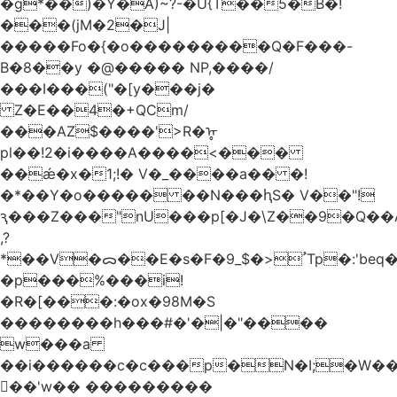
�g*��)�Y�A)~?-�U{T��5�B�!
���(jM�2�J|
�����Fo�{�o���������Q�F���-
B�8��y �@����� NP,����/
���I���("�[y���j�
Z�E��4�+QCm/
���AZ$����'>R�ᡎ
pl��!2�i����A����<���
��ǽ�x�1;!� V�_����a�� �!
�*��Y�o����� ��N���ԧS� V��"!
ԇ���Z���"nU���p[�J�\Z��9�Q��A
,?
*��V�ᯅ��E�s�F�ﹸ<�$_9Tp�:'beq�Mfcn�oj�n��,�>N4�S+b���p1&}&�|
�p���%���i!
�R�[���:�ox�98M�S
��������h���#�'�|�"����
w���a
��i������c�c���p�N�I;�W�
��'w�� ���������