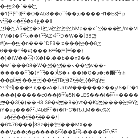
�-2�`��
�1ˑ {l�ʘ�Ab8��c��;u����H1�E&p
v�<��xڠ4��!l
l�Ȧ5��>LwbMp��x`���/m�M
YM�}�fx��tAZ<D�W�ؓ�[38괆
#[e~��n�
��^DF8�;c�����8
ַ6����#)���IB ���}
�)�iW��+X�f�.��b��n9��
�w`���08�W����<��w��-
������(Y��'ǺS�+ ��!�O�з�:�׮nh-
��gǚ �� ��TBtZv{�Pg\
٪]���B,ԯ��vA�TJ(bW������ݥۉ��2S�'�1�^c�Rs��l�0���צ�
���[�����c0��jб e5N�LES���I�=���
��3{�(��H3|S9�v�8�}vt��Kg����ӨY
iY�uq���J4bB�i�R-Cۖ�Rxt,M��c%X
=u�������/|
�6%76���|8Sz�j�'���MX��
��Vz��ٖ:�բ����6��&-����ʕ/