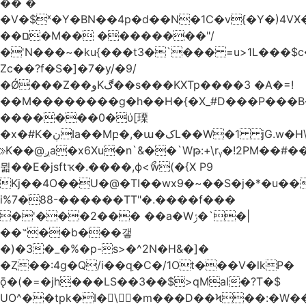
�� �
�V�$ˣ�Y�BN��4p�d��N�1C�v{�Y�)4VӾ
��ם�M�� ��������"/
�'N���~�ku{���t3�`��� =u>1L���$c
Zc��?f�S�]�7�y/�9/
�Ǿ���Z��وKڰ��s���KXTp����3 �A�=!
��M��������g�h��H�{�X_#D���P��
�������0�ύ[瑮
�x�#K�ڹIa��Mբ�,�ա�کL��W�1 jG.w�H\^8Z��n�]KUL{�z>7[n@A���<�M;_t�PwM;Ӝ��R�&����ki�j�����n0� u{�;j������Q��,�E2�t�Ӊ�/<�Qm�fo�/
≫K��@ږa�x6Xu�n`&��`Wթ:+\rᵧ�!2PM��#���=�>��ZTبrP�
뮒��E�jsftҡ�.����,ϕ<ޯw(�{X P9
Kj��4O��U�@�TI��wx9�~��S�j�*�u���[Eu��a)\��ݏ��X�&��~
i%7�88-������TT"�.����f���
�'���2��� ��a�Wݬ�`�|
��˶��b���갷
�)�3�_�%�p-s>�^2N�H&�]�
�Ȥ��:4g�Q/i��q֥�C�/1Ot���V�lkP�
ǭ�(�=�jh���LS��3��$>qMaI�?T�$
UO^��tpk�I�\�m���D��Ϟ��:�W���א��BwJ�].�B