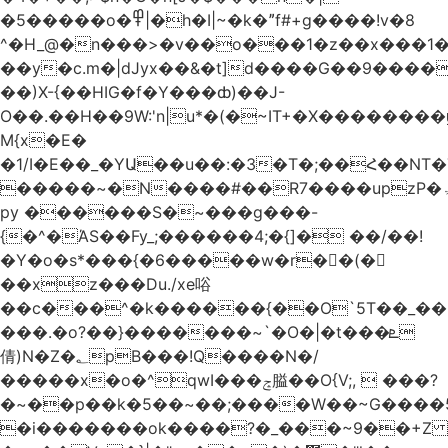
�5�����o�߾|�h�I|~�k�ˮf#+g����!v�8
^�H_@�n���>�v��o���1�z��x���1�
��y�c.m�|dJyx��&�t]d����G��9����
��)X-{��HIG�f�Y���ȸ)��J-
O��.��H��9W:'n|u*�(�~IT+�X������
M{x�E�
�1/I�E��_�YԱ��u��:�3�T�;��Հ��NT
�����~�N����#��R7����upzP�ۃt{�!g����9
py ������S�~���g���-
{�^�ΆS��Fy_;������4;�{]� ��/��!
�Y�o�s*���{�6�����w�r��ٌ(�
��xz���Du./xe唂
��c���^�k������{��O`5T��_��
���.�o?��}�������~`�O�|�t���ܧ
倩)N�Z�؂pB���!Q����N�/
�����x�o�^qwI���ݘ膉��O{V;,  ���?
�~��p��k�5��~��;����W��~G����
�i�������ok����?�_���~9��+Z