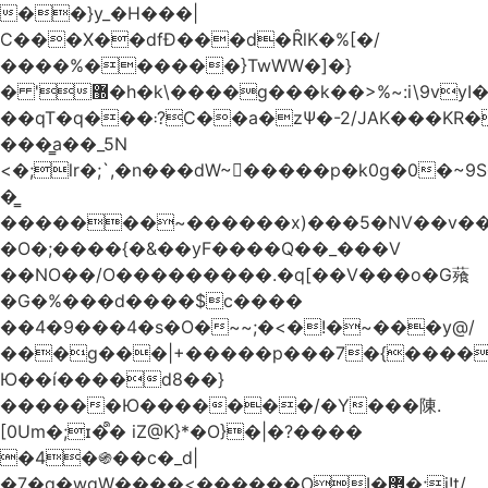
��}y_�H���|
C���X��dfÐ���d�ȒlK�%[�/
����%������}TwWW�]�}
� '޽�h�k\����g���k��>%~:i\9vyI��[P�n.�.�5�Y6I�>|s�N�v8��N<�0�|p��)b��Cz)�|
��qT�q���܃?C��a�zΨ�-2/JAK���KR��Oz�y/
���̳a��_5N
<�;lr�;`,�n���dW~�ٍ����p�k0g�0�~9S�2.�i�'^ڰ�F��i��
�͇
�������~������x)���5�NV��v��h��t0L�e2��A���ۏifg��h�Q��`H�����~���^v�^2�Z���ۧ�
�O�;����{�&��yF����Q��_���V
��NO��/O���������.�q[��V���o�G薞
�G�%���d����$c����
��4�9���4�s�O�~~;�<�!�~���y@/
���g���|+
�����p���7�{������
Ю��í����d8��}
������Ю�������/�Y���陳.
[0Um�;ɪ�᩺� iZ@K}*�O}�|�?����
�4�֍��c�_d|
�7�g�wgW����<������OI�޿�;j!t/