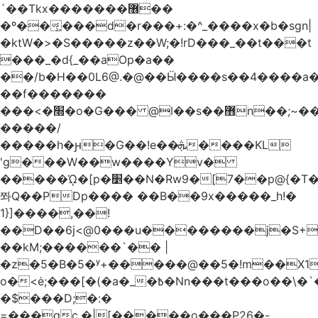
´��Tkx�������޶��
�º��͖���d�r���+:�^_����x�b�sgn|
�ktW�>�S�����z��W;�!rD���_��t���t
���_�d{_��aOp�a��
��/b�H��0L6@.�@��Ӹ����s��4����
��f�������
���<�׭�o�G��� @ǀ��s��޻n��;~��3R�˿�^r���iV��I $������#�Lы�����d�����E}
�����/
�����h�ԩ�G��!e��ܞ����KL
'g���W��w����Yv�
�����ᾨ�[p�׵��N�Rw9�[7��p@{�T��o�P"�t�U<y�
쫘Q��PDp���� ��B��9x�����_h!�
1}]����,��!
��D��6j<@0���u��������j�S+��
��kM;������`�� |
�z�5�B�5�ʸ+�����@��5�!m��X1��ߋ%��
o�<ė;���[�(�a�_�߿�Nn���t���o��\�`�,;E�,��1&�G
�$���D;�:�
=���gc.�|[�����ο���P26�-