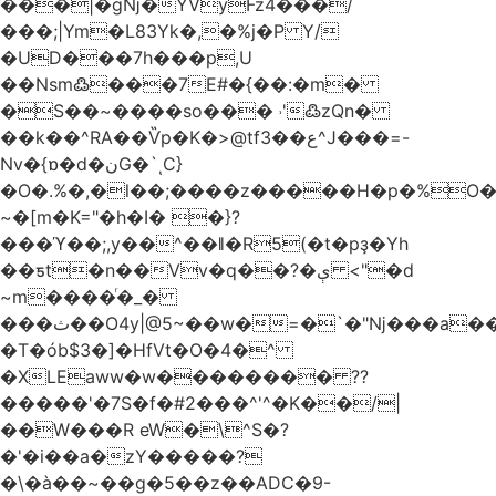
���|�gǋ�YVyFz4���/
���;|Ym�L83Yk�,�%j�P Y/
�UD���7h���p,U
��Nsm߷���7E#�{��:�m�
�S��~����so��� ˒'߷zQn�
��k��^RA��Ѷp�K�>@tf3��ع^J���=-
Nv�{ɒ�d�نG�`ͺC}
�O�.%�,�l��;����z�����H�p�%O�B
~�[m�K="�h�I� �}?
���ϓ��;,y��^��ǁ�R5(�t�pҙ�Υh
��ƽt�n��Vv�q��?�ې <"�d
~m����ͬ�_�
���ث��O4y|@5~��w�=�`�"ǋ���a��^�a�9՗Ϊ��=B<�cT
�T�ób$3�]�HfVt�O�4�^
�XLEaww�w�������� ??
�����'�7S�f�#2���^'^�K��/|
��W���R eW�\^S�?
�'�i��a�zY�����?
�\�à��~��g�5��z��ADC�9-