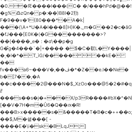
�0.�Ԙ����I���(C� �/���hPd�@��!
�g%߷zQn� p�:��}B8I�2劷
F�9��v�1{80���*�A�k|
���(\A+*U�A�l���8]H}K�._m�G��2�c
�fJ���[E0K�(�G���������>?
��{����_e� : �ʛ\��p�g
G�֩g�4���`�|+���� �$�C�㹷L�Y����|
�ͺ�l�*�T_ìG/�����  ��kE�
��
fv���a6~���V�,��ڤ�*�Z��e.I��Ne�
b�[7��,�A
�
�c�����2@���N�$_XzOo���@5�2�#�q�
ꏣ
���s��s�j�+��X/p3R�ܿ���#bX�^�N 
[��V�7H�m�Ů6�Q��ԕ�R!
���B>x�����s�&�����T�B�c�++��o;�ݸƬ^դ��J�a�I���7�f��F'���߭�ޒ���<���Z��
��$,M�쇝���[ -
����E�\i�sk�BLqJ;]