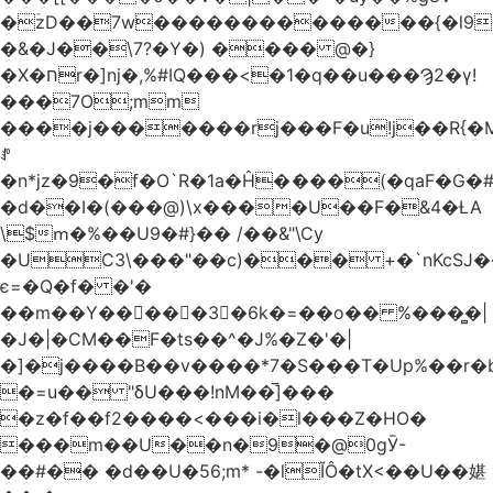
�ۡzD��7w��������������{�l9
�&�J��\7?�Y�) ���� @�}
�X�חr�]nj�,%#IQ���<�1�q��u���Ϡ2�γ!
���7O;mm
����j�������rj���F�u!j��R{�Mb�n�r�
ꍚ
�n*jz�9�f�O`R�1a�Ĥ�ަ���(�qaF�G
�d��I�(���@)\x����U��F�&4�ȽA
\$ՠ�%��U9�#}�� /��&"\Cy
�UC3\���"��c)��� +�`nKcS
є=�Q�f� �'�
��m��Y��
񢫫���3�6k�=��o�� %���̻�|
�J�|�CM��F�tѕ��^�J%�Z�'�|
�]�j����B��v����*7�S���T�Up%��r�
�=u�� "δU���!nM��̅]���
�z�f��f2����<���i�l���Z�HO�
���m��U��n�9�@0gӮ-
��#�� �d��U�56;m* -�lĬÔ�tX<��U��媅