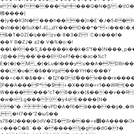
e�(�f����a���Q�N�ްg/.�\t
昲� ���}
�}y��K3N�'���h����]n�E՚�J�54�h@Dm��o�p�1߃o8�h��^
�xi̔l��]�!}uX�f˔4]ݖdY���O��*�^+i���\�;�^�9]�V� f�P���A�
&�T�GZ{�q��zv� 8�3�Z1`C�s���f�
��Y B�ZJ� a2� V�%�o:�!
��Ł�K��S˰&�����k��k�S"f��)N���_p��
:/@��.y��'���EOҽFf��c�ac�%c?
E�(�)�M_�{�Lu�l���y:u��A�7DBn�
��L�u��&��Vga���YH�c���Y
��=ϲ�A'�&��<`�ҴY�0dޫ���e���re����
|P��A���P*�$+�X��W�=r1��WR{��
W�������"ϲT�8��x�)&����v��R
�w�nLg���/�y4sE����[N�
�"�۽�vPD�A�f6�ă�����ş�_�W]�y�����N���
;;�H7��"Z�ыS��
s78�U���j�òdV�Z$� Sr���=e׻�A����i3�J�T�xDq2F\<����<⡛��+Zn�z� ss���tⵚÑ5��n(Rh����~�0��!
<���C�B.`��`�����1j�ge�dG�t�