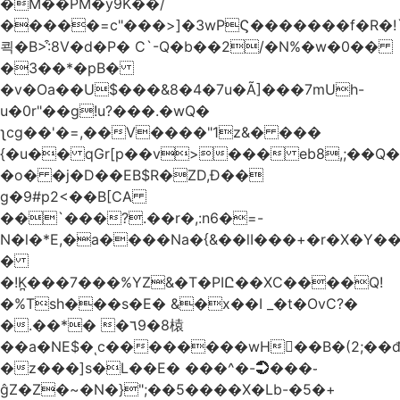
�M��PM�y9K��/
�����=c"���>]�3wPϚ�������f�R�!
쾩�B>:͒8V�d�P� C`-Q�b��2/�N%�w�0��
�3��*�pB�
�v�Oa��U$���&8�4�7u�Ã]���7mUh-
u�0r"��g!u?���.�wQ�
ʅcg��'�=,��V����"1z&� ���
{�u�� qGr[p��v>��� eb8,;��
�o� �j�D��EB$R�ZD,Ɖ��
g�9#p2<��B[CA
��`���?.��r
�,:n6�=-
N�l�*E,�a����Na�{&��lI���+�r�X�Y��_
�
�!K̪���7���%YZ&�T�PIԸ��XC����Q!
�%Tsh���s�E� &�x��I _�t�OvC?�
�.��*� �٦9�8榬
��a�NE$�ͺc��������wH��B�(2;��
�z���]s�L��E� ���^�-➲���֊
ĝZ�Z�~�N�}";��5����X�Lb-�5�+