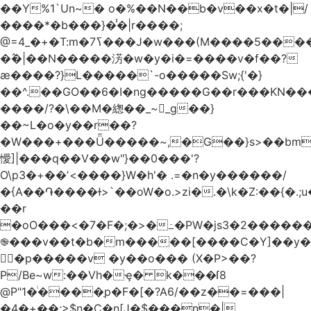
��Y%1`Un~� o�%��N��b�v��x�t�|/
����*�b���}�̾�|r����;
�߮�|��N�����淓�w�y�i�=����v�f��?
ӕ����?}L�����`-o�����Sw;{'�}
��^.��GO��6�I�ng�����G��r���KN��
����/?�\��M�緫��_~_g��}
��~L�o�y��r��?
�W���+���Ǖ�����~,�G��}s>��bm
懓]|���q��V��w"}��0���'?
O\p3�+��ʼ<����}W�h'� .=�n�y������/
�{A��֏����ɫ>`��oW�o.>zi�.�\k�Z:��{�.;u�����N
��r
�oO���<
�7�F�;�>�߸�PW�js3�2�����
֎���v��t�b�m�����[����C�Y]��y�
㛯ٍ�p�����v �y��o��� (X�P>��?
P/Be~w:��Vh�ҿ� k���ſ8
@P"1�ͥ����ַp�F�[�?A6/��z��=���|
�4�+��;>$n�C�n[J�$���n�|