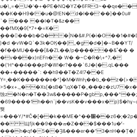
u�\,=�U�'�+�PE�NQ�YZ�6FR3~��ԛe��
��K��H9�!�u�@!EN� d�I��'��]��0u#
`� ��� ��l�T�&z��
��fMҲ�9[*7+�=K�
݆������b�Q��|N�&#.P(�i�Օ��1�#
)�d �vW�Q`�3k�OӃ��]_�g�d�]�~B��YT/
�f��MU����[&�ZL��/p������&˚�� �
�v���x)nEFn�� W� �~C�R�\+^ـ7�
�('H^��4���pP�W!�r?���`6J�{�.qL���
��+�����`: ��h9��T�Z4!7� �E
Y=,��K������e�^]�M�WnԦ��b_��z�{>�c'�����I!S��O,h
>5�x+._��Xs[�sB�ˇ\qX�T�_���z�zU7�x�
蚀z�N�n�T��3w&�����P�gbp,���^��
�69����1h��n`j��vsK��v���x� p}$�hұ~
쨎
=���Y/*#Č�[��k��ME�^��׸��z6�;�2p�"��f�3mn�Y�Y�
�� Щfjk��ܗ���9�Z���$���1u�ʳ-
���h�qf�5��Ȝ&���er��"3�nH��Ț�/