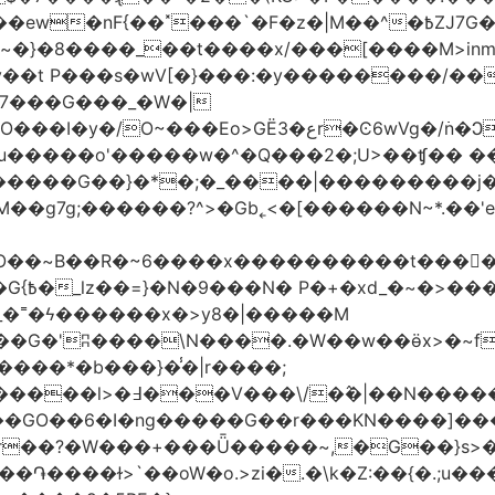
�|M��^�߿ZJ7G��gswwk������j�� ����d2�]z?|���I?-
~�}�8����_��t����x/���[����M>inm}]
t P���s�wV[�}���:�y��������/��}
7���G���_�W�|
������G��}�*�;�_����|���������j
�g7g;������?^>�Gb˿<�[������N~*.��'e�
tO��~Β��R�~6����x����������t����
_�˭�ϟ������x�>y8�|�����M
����*�b���}�̾�|r����;
@=4_�+�T:m�7ߖ���J�w���(M����5��������l>�߃�
��V���\/�߮�|��N����
��GO��6�I�ng�����G��r���KN����]��
�r��?�W���+���Ǖ�����~,�G��}s>�
�ɫ>`��oW�o.>zi�.�\k�Z:��{�.;u�����N<ݿ�����