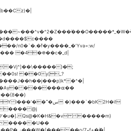
���d����$c����
/n0�`�.�֜f�y����_�'Yva=:w/
���� �4�֍��c�_d|
��0s! ��0y[_?
��{8��}
 �)���`�bK2H�i!
S���� @j
ޠf+�ۖ�|