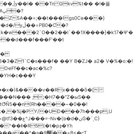
��,|y��Ι� ��Tn Gkv%t�� �!�플
Z5A��=;��t���lgs0Cѳ���}
B0�Ƈ�?
���d���f���F'��t
OҽFf��c�ac�%c?
��YH�c���Y
8��x�)&����v��Rx����ȍ�[
k�,�%j�P Y/�UD���7h���p,U
�نG�`ͺC}
�^��ǁ�R5(�t�pҙ�Υh