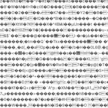
z��WK8���^P�#z����A5���c���?n�
�8'�W�M�K+R�zʎ6�D���Ç(Ϗ�B�������
���O�2����ޗ�K7��>�Y2��B� ~$�ӵ�ã��m�dQp^�T�[� k�*h� �q�R�� +��4.�Rm�!�@�ߝ��������ҲM �e
̎��]�v�d�lQ�i��*Bl�ӂn�0����~�Q�
���XtW�?K���X�^4BѨI��μĲn���t ���
sD�Z�I0Z�1!�]���������������u~x~�_
&$`�����@�Ӏ���޶��,l-�r�jԂ��t�/�� $7p;�Ӳ�g�T��?��PP��4&�i��W!�~q~q�>��4��"�o�!á����2V��#��
������;�tm��Q´��Tkx�������޶�� �º��͖���d�r���+:�^_����x�b�sgn|�ktW�>�S�����z��W;�!rD���_��t���t
���_�d{_��aOp�a�� ��/b�H��0L6@
���<�׭�o�G��� @ǀ��s��޻n��;~��3R�˿�^r���iV��I $������#�Lы�����d�����E} �����/
�����h�ԩ�G��!e��ܞ����KL 'g���W��w����Yv�
�����ᾨ�[p�׵��N�Rw9�[7��p@{�T��o�P"�t�U<y�쫘Q��PDp���� ��B��9x�����_h!� 1}]����,��!
��D��6j<@0���u��������j�S+��ڎ�|��kM;������`�
�z�5�B�5�ʸ+�����@��5�!m��X1��ߋ%���l|-o�<ė;���[�(�a�_�߿�Nn���t���o��\�`�,;E
�$���D;�:� =���gc.�|[�����
���Kf��Q+z��`A^pۀ�XM��*�qAݷ1hP��G�����YU�Xa��]��^ �D�.埗�B��%��?}
ف7�������>�����;������h8��w�O����էW������������{�g����y� |
�0�A�����x�7�a���#H�@5�k����
���W���_����N�)$�9����O ���