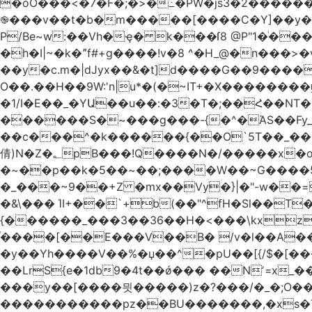
�oO���<
�7�F�;�>�߸�PW�js3�2�����
֎���v��t�b�m�����[����C�Y]��y��
P/Be~w:��Vh�ҿ� k���ſ8 @P"1�ͥ��
�h�I|~�k�ˮf#+g����!v�8 ^�H_@�n���
��y�c.m�|dJyx��&�t]d����G��9����
O��.��H��9W:'n|u*�(�~IT+�X������
�1/I�E��_�YԱ��u��:�3�T�;��Հ��NT�T��
������S�~���g���-{�^�ΆS��Fy_;
��c���^�k������{��O`5T��_��
倩)N�Z�؂pB���!Q����N�/�����x�o�^qwI���ݘ膉��O{V;,  ���?
�~��p��k�5��~��;����W��~G����
�_���~9��+Z �mx��Vy�}|�"-w��=
�&\��� ΊI+��`+b(��"^fH�Sl��
{������_���3��36��H�<���\kxz
֫����[��E���V��B� /v�l��Α��\
�y��Yh����V��%�џ��^�pU��[{/$�[��
��LrS{e�1db9�4t��ǿ��� ��Nʼ=x_
���y��[����믯�����)z�?���/�_�;O�
�����������pz��BU�������,�xs�T