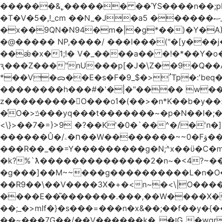
������&˿������ ��ϓS����n��;p
�T�V�5�,!_cm ��N_�J�a5 ������ޞ_b��O��U:�޳ܯZ:�)Q�4������� &Zf��=�@�_��Ft �Bc{�� c�/
�x��9QN�N94�m�|�g*��)�Y�A
�@����� NP,����/ ���I���("�[y��
��ǽ�x�1;!� V�_����a�� �!�*��Y�
ԇ���Z���"nU���p[�J�\Z��9�Q��A�
*��V�ᯅ��E�s�F�ﹸ<�$_9Tp�:'beq�Mfcn�oj�n��,�>N4�S+b���p1&}&�|�p���%���i!�R�[���:�ox�98M�S
��������h���#�'�|�"���� w�
z���������O���oߗ�(��>�n*K��b�y��:^��NV�{����O~';w37z8�}��t(}R/��Rqvg�o;G�_��>9oΎ�nm��ώ?
�ͮO�>ݿ���yq���t�������~�p�N��I�;�68������b�f���'�ܟ�ks�f����f���`K�׼��{g=&G�+k�������������˻�����݇�������re6�o�^�~��=
<\}>��7�=}>9 �?��K'�0�`��^�/�'n�]�n���~��z��ރ����;ۻݼ�q��L�
������Û�/ח�ۦ��W��������~~0�Fۋ���j���[���{�������Ҷ���/[��v��ެ�9����i�o�7����������_��3_�m�ۋ����
���R��_��=Y���������g�N;ۛ^x��ϋ�C�
�k?%`ƛ��������������2�n~�<4?~���
�g���]��M~~���g����������L�n�O�?�
��R9��\��V����3X�+�<n~�<\|O�������w��f�
����E��̎�������.���,��W����X�ϼ��
��;_�>mIf�} �s���=���n�x&��;��f��y�
��~���7G��/��V������k�_�ןG_�wqr$�7����ɻ��-�2��(KO>�F�����!���˟���I��P������&���q�ۼ