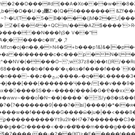
h�2��O���#d[��A�Xօ���w��8�
)~?-�U{T��5�B�!���(jM�2�J|�
�j� Z�E��4�+QCm/���AZ$����'>
o����� ��N���ԧS� V��"!
;� ����c�W'_� ,?
��a ��i������c�c���p�N�I;
����3�ڼx�8�ݿ���Y9�r�<]/
mx������SS��=����/���ǟ�G�Ҽ��xx�6
wwv~���oǏ�N~��}����`�S/y�8�s&��E
[?�������9|���?�ʪi]����}�*�i�я�
�����G����ӹ�ju�|��<���8�.�ߚ�j�j�W��d}��zl
��������Yt9u2Ir�H7�7� ������C3���
{���g��Cr�����<��v��͝���m����g���