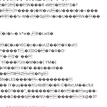
�/|��W���R eW�\^S�?
l<]Y���:�]�W�vU�U���t�\�<���
 �[�s�Ҹ}C�c�x�xUZ���V�x
-*����T ,�2]0Q��7�A�O-
�# �-2�`��
�iW��+X�f�.��b��n9��
 iY�uq���J4bB�i�R-Cۖ�Rxt,M��c%X
�r��D1���"_�������A�h'��wg��-