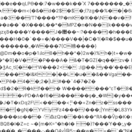
t��e��qLPϴ��:7�w���k��՛X 7�������_�
;(?zg��%��|�ڀ#6�?
��.N�_�E7�u�_ٺ�_ ����/��m<{�&�d�2$�$�
��/T?����*?P�mK�!K��\N��v�f�
`�X���L��*�MPZ�n�N��{k����v�d�/yڷ��=P
�w���2`O��2��l`��1X����]�k17�Ψ'�
ч���H�0�`��=�/����V��|�C�1(�R�$��u
�������_�W���7{C昲� ���}
�}2w�)%h�}t+�w��
ǯAc˲ti[��'W���2<� :/@��.y��'���E
�����1�I&K�|��L�u��&��Vga�
Pĕ�.4��;2�|lJ#��`4�́7�Z�
�d$�2�R�kf��r� W�������"ϲT�
��|�gǋ�YVyFz4���/���;|Ym�L83Y
'߷zQn� ��k��^RA��Ѷp�K�>@tf3��ع^J���=-Nv�{ɒ�d
�I�Z=c ~�[m�K="�h�I� �}?���ϓ��;,y�