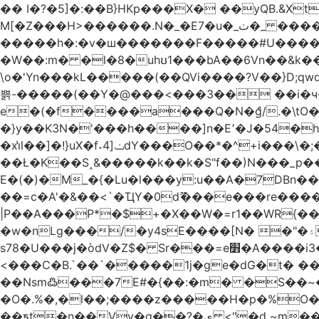
�� I�?�5]�:��B}HKp���X� ��yQB.&X
M[�Z���H>����
�����h�:�v�ш�������F�����#U����a�3
�W��:m� �l�8�uhʊ1���bA��6Vn��&k���a��
\o�'Yn���kL�����(��QVi����?V��}D;qwqzӽ8����Y����J�޺��~:?����}�h���Ek
쁡-�����(��Y�@���<���3�� ��i�
e�(�f����a���Q�N�ްg/.�\tO
�}y��K3N�'���h����]n�E՚�J�54�h@Dm��o�p�1߃o8�h��^
�xi̔l��]�!}uX�f˔4]ݖdY���O��*�^+i���\�;�^�9]�V� f�P���A� &�T�GZ{�q��zv� 8�3�Z1`C�s���f� ��Y B�ZJ� a2� V�%�o:�!
��Ł�K��S˰&�����k��k�S"f��)N���_p��
E�(�)�M_�{�Lu�l���y:u��A�7DBn
��=ϲ�A'�&��<`�ҴY�0dޫ���e���re����
|P��A���P*�$+�X��W�=r1��WR{�
�w�nLg���/�y4sE����[N� �"�۽�vPD�A�f6�ă�����ş�_�W]�y�����N��� ;;�H7��"Z�ыS��
s78�U���j�òdV�Z$� Sr���=e׻�A����i3�J�T�xDq2F\<����<⡛��+Zn�z� ss���tⵚÑ5��n(Rh����~�0��!
<���C�B.`��`�����1j�ge�dG�t� �
��Nsm߷���7E#�{��:�m� �S��~����so��� ˒
�O�.%�,�l��;����z�����H�p�%O�BQ8
��ƽt�n��Vv�q��?�ې <"�d ~m����ͬ�_� ���ث��O4y|@5~��w�=�`�"ǋ���a��^�a�9՗Ϊ��=B<�cT