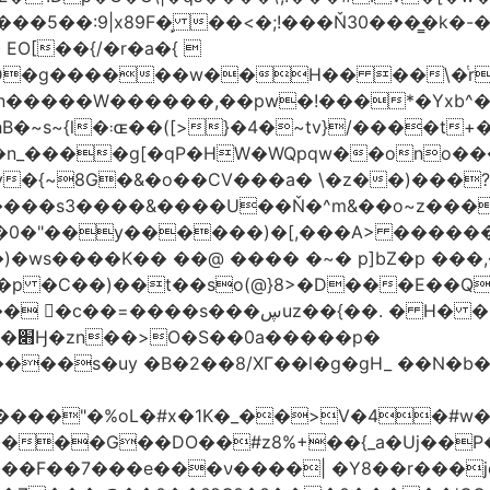
�5��:9|x89F�̙ ��<�;!���Ň30���͇�k�
�H�� ��\�ͭr��4 #pݷ�n�R��[��k����1�D�N��
W������,��pw�!���*�Yxb^���i���g׹wt�ޘgy
��u߄���1D*�%[
n_����g[�qP�HW�WQpqw��ono���
"�0����s3����&����U��Ň�^m&��o~z���
�0�"��y������)�[,���A> �����
ڛuz��{��. � H� �QH�R�b"���G6#-
�p�
���s�uy �B�2��8/XГ��l�g�gH_ ��N�b�
����"�%oL�#x�1K�_��>V�4�#w�8
����G��DO��#z8%+��{_a�Uj��
��7���e���ν����| �Y8��r���jqJ3