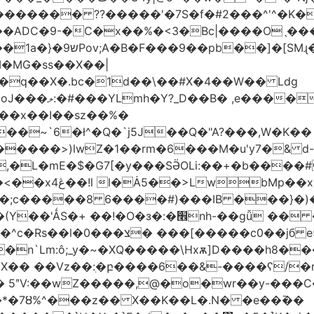
������� ??�����'�7S�f�#2���^'^�K�
�ADC�9-�C�x��%�<3�Bc|����Oˎ���
[SMɻ���1v-M�v�Gp>!�n�U���Vk���
�MG�ss��X��|
��~`6�ł^�Q�`j5J��Q�"A?���,W�K��
1�����>)lwZ�1��rm�6���M�u'y7�& d
�,�L�mE�$�G7[�y���SӚOLi:��+�b���
/m�M�b�| YM�}
8�;c�����8 ַ6����#)���IB ���}�)
׮nh-��gǚ �� ��TBtZv{�Pg\
n`Lm:ô;_y�~�XQ�����\Hxѫ]D����h8����
MX�� ��Vz��ٖ:�բ����6��&-����ʕ/
��*�7Ȣ%^���z�� X��K��L�.N� �e��߫��