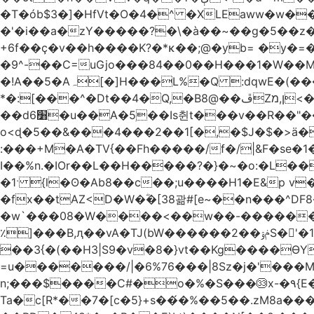
�T�ób$3�]�HfVt�O�4�^ �XLEaww�w�
�'�i��a�zY�����?�\�à��~��g�5��z�
+6f��ç�v��h����K?�*κ��;@�y
b= �y�=��1a�}�ש9Pov;A�B�F���9��pb��]�
�9^-��C=uGjo���84��0��H���1�W��M
�!A��5�Aہ[�]H���L%�Q :dqwE�(���q��X�.bc�1d��\��#X�4��W�� Ldg
*�:[���^�Dt��4�Q,�B8@��ڦZן,מ<�oJ���ލ:�#���YLmh�Y?_D��B� ,e�����/�l=� k*w�_X�LwS�
��d6׸�u��A�5ׅ��Is췬t���v��R��"���x��I��sz��%�
o<ɖ�5��&���4���2��1[�,�$J�$�>ä�
:���+M�A�TV{��Fh�����/f�/|&F�
se�
I��%n.�IOr��L��H�����?�}�~�o:�L�
�1ˑ {l�ʘ�Ab8��c��;u����H1�E&p v�<��xڠ4��!l l�Ȧ5��>LwbMp��x`���
�fx��tAZ<D�W�ؓ�[38괆#[e~��n�
��^DF
�w`���08�W����<��w��-������(Y��'ǺS�+ ��!�O�з�:�
٪]���B,ԯ��vA�TJ(bW������ݥۉ��2S�'�1�^c�Rs��l�0���צ� ���[�����c0��jб e5N�LES���I�=��������
��3{�(��H3|S9�v�8�}vt��Kg����ӨY�
=u�������/|�6%76���|8Sz�j�'���
n;���$����C#�o�%�S���㉝x-�٩{E� 5ʺV:��wZ�����,@�o�wr��y-���C���2���bj��N\ϟ�����<k@�3?
Ta�c[R*��7�[c�5}+s��́�%��5��.zM8a�