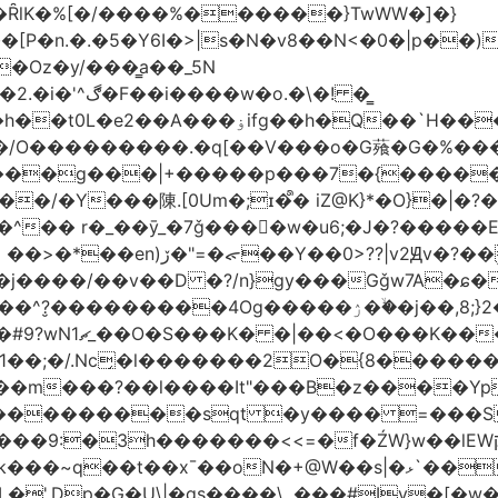
�ȒlK�%[�/����%������}TwWW�]�}
�o.�\�! �͇
��O�����*_�W�߳��Ӌ��S�kg����ϝ$��N����{�?
NO��/O���������.�q[��V���o�G薞�G�%
/���g���|+
�����p���7�{�������
�Y���陳.[0Um�;ɪ�᩺� iZ@K}*�O}�|�?
��ܹ�Vj^]��\�����}�;
�j����/��v��D �?/n}gy���Gǧw7A�ɕ�
����ۯ��ۙ�j��,8;}2����J��h��j���p}k*�^�|
 ������ɶ��
�;�/.Nc̗�l�������2O�{8������
��l����It"���B�z����YpY l���'��˭�س
� ���������sqt �y���� =���
������<<=�f�ŹW}w��lEWק'�u�].Qs@�K�H&�v �����m}
|�qs����\,.���#Iv�[�w���P�ݭ���W�[�����o/7