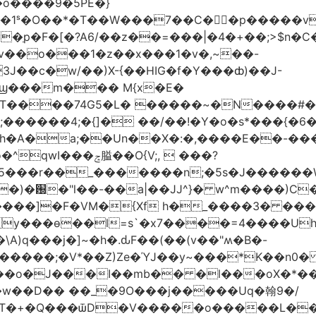
�o����9�5PE�}
1ˢ�O��*�T��W���7��C�㛯ٍ�p�����v 
��ַp�F�[�?A6/��z��=���|�4�+��;>$n�C
>�v��o���1�z��x���1�v�,~��-
3J��c�w/��)X-{��HIG�f�Y���ȸ)��J-
��ϣ���m��� M{x�E�
��74G5�L� �����~�N����#��R7����upz
������4;�{]� ��/��!�Y�o�s*���{�6
h�A�a;��Un��X�:�,����E��-���.
5���r��_�������n;�5s�J������
�)�԰�"l��-��a|��JJ^}� w^m����)C�
T����]�F�VM�{Xf h�_����3� �
y���ѳ��l=s`�x7����=4����U
A)q���j�]~�h�.ԃF��(��(v��"ʍ�B�-
�����;�V*��Z)Ze�ΎJ��y~���*K��n0
���o�J���I��mb�� �l���oX�*���^
�w��D�� ��_�9O���j�����Uq�翰9�/
�+�Q���ѿD�V��ܿ���o�����L��>�