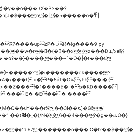
�y��o��� (X�P>��?
�n[J�$���n�|�5�����o�߾|
P�ۃt{�!g����9 py
�����w�r��ٌ(� ��xz���Du./xe唂
�o?��}�������~`�O�|�t���ܧ
W{H�����?�i�������ok����?
A�/���h<�P�5áT�O%ӱPh��i�-
��>��Z����1����ճ�[�s�KD����|
h!���E� �E��� ����
� M�Ω��uY���r%��3!��ዴ]�G!/
 ��t΋�_�)/N�6��4���?�g��ٿO�}
�@d!97�������o���!C�lx��$����