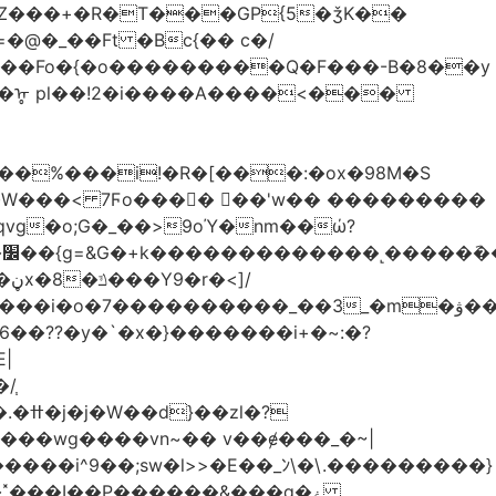
Z���+�R�T���GP{5�ǯK��
����Fo�{�o���������Q�F���-B�8��y
R�ᡎ pl��!2�i����A����<���
�W���
< 7Ϝo���� ��'w�� ���������
��??�y�`�x�}�������i+�~:�?
|
/֧
�?
�wg����vn~�� v��ɇ���_�~|
�����i^9��;sw�l>>�E��_ﾝ\�\.���������}