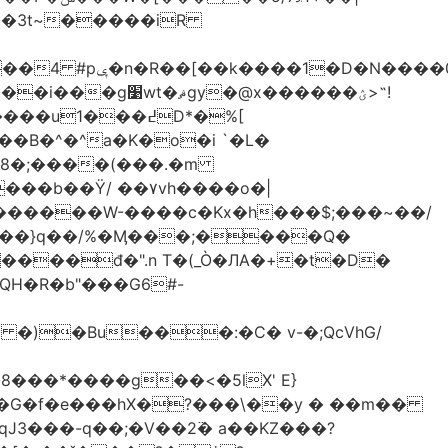
-��3t~�����iR
��0�Ë��r�-
�@x������ؽ>˶!
�B�^�^a�K�o�i `�L�
���b��Ϋ/ ��۷vh����o�|
������W-����c�Kx�h���$;���~��/
 �)�Bu���:�C� v-�;QcVhG/
���*����g��<�5lX' E}
P�G�f�e���hX�?���\��y � ��m��
���-q��;�V��2߳� a��KZ���?