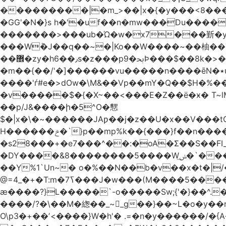
���������|�m_>��|x�{�y���<8����ew�nF{��˟���`�F�z
�GG'�N�}s h�'�uf��n�mw���Du����
�������>���ub�Ώ�w�x7���斳�y��
���Wٝ�J��q��~�|Ko��W����~��柚��
��޾�zy�h6��٫s�z���p9�ﲝϷ���$��8k�>�O���I�y�/O~���Eo>GË3�عr�Ͼ6wVg�/߭n�Ͻ�4Jw�o�&�o��i
�m��{��/'�]������vu�����n����ēN�٭u�����o'�����w�^�Q���2�;U>��ʧ�� ��W_/|
����'ѓ#e�>dOw�\M&��Vp��mY�Q��$H�%
�v�����$�{�X~��<���E�Z��ё�ӿ� T~lM�
��p/J&����ի�5^O�㦟
$�|x�\�~������JAƿ��j�z��U�x��V���
H������ݗ�`}p��mp%k��{���}f��n����G{߿�_lz��=}�N�9���N� P�+�xd_�~�>����֚���v/f������!t�}
�s28���+�e7���^��:�oA�Σ��S��FI
�DY����&8��������5����Wݭ͟�`����G�'ʭ����\N����.�W��w��ӫx>�~f�v&}����e��a`& y������8��`Gʾ;퇏
��Y%1`Un~� o�%��N��b�v��x�t�|/
ӕ����?}L�����`-o�����Sw;{'�}��^.
����/?�\��M�緫��_~_g��}��~L�o�y�
O\p3�+��ʼ<����}W�h'� .=�n�y������/�{A��֏���