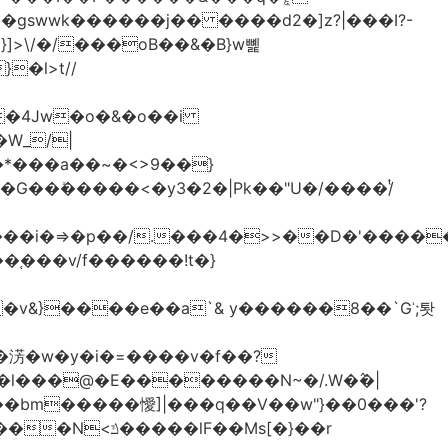
>\/�/���oB��&�B}w뼱
�l>t//
�*���a��~�<>9��}
G��ܺ�����<�y3�2�|Pk��"U�/����/ͭ
��i�=>�p��/.���4�>>��D�'�����
�淓�w�y�i�=����v�f��?
�l���@�E��������N~�/.W�߮�|
�bm�����懓]|���q��V��w"}��0���'?
lF��Ms[�}��r