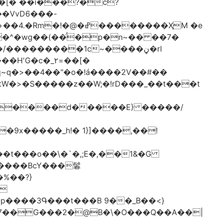
[� ��ǐ���?�ċ?
vD6�݁��-
�^�wg��(��̈́�p�n~�� ��7�
/���������1c~����ڼ�rl
�c�_٢=��[�
�����BcY���鬊
���3Գ���t���B 9��_B��<}
7��G���2�@B�\�O���Q��A��|