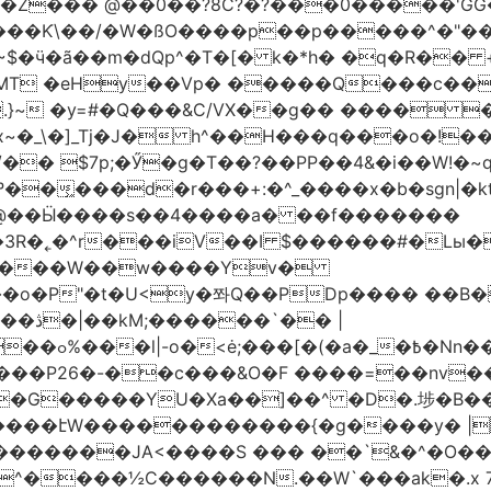
�Z��� @��0��?8C?�?���0�����'GG�
��Ƙ\��/�W�ßO����p��p�����^�"���V
�MT �eHy��Vp� �����Q���c��
.}~ �y=#�Q���&C/VX��g�� ���� �
\�]_Tj�J� h^��H���q���o�!����H'G
.�@��Ӹ����s��4����a� ��f�������
� |
�,��1&�G
ο���P26�-��c���&O�F ����=��nv
�����JA<����S ��� ��`&�^�O��p�
^����½C������N.��W`���ak�.x 