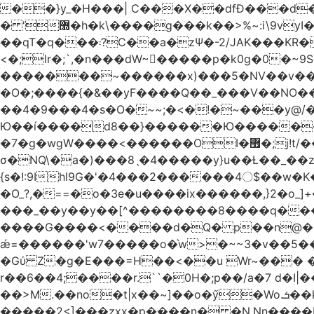
��}y_�H���| C���X��dfÐ���d
� '޽�h�k\����g���k��>%~:i\9vyI��[P�n.�.�5�Y6I�>|s�N�v8��N<�0�|p��)b��Cz)�|
��qT�q���܃?C��a�zΨ�-2/JAK���KR��Oz�y/���̳a��_5N
<�;lr�;`,�n���dW~�ٍ����p�k0g�0�~9S�2.�i�'^ڰ�F��i����w
�������~������x)���5�NV��v��h��t0L�e2��A���ۏifg��h�Q��`H�����~���^v�^2�Z���ۧ�
�O�;����{�&��yF����Q��_���V ��
��4�9���4�s�O�~~;�<�!�~���y@
Ю��í����d8��}������Ю�������/
�7�g�wgW����<������OI�޿�;j!t/��^�� r�_��ӯ_�7ǧ����ٕw�u6;�J�?�����E
σ�NQ\�a�)���8ˎ�4�����y}u��Ƚ��_��z ��>�*��en)ڒ�"=�ᯠ��Y��0>??|v2Ԭv�?
{s�!:9Ihl9G�'�4���2������4〇$��w�K
�O_?,�==�o�3e�u����ix������,}2�o_]+��^?̮���������4Og�
���_��y��y��[^��������8����q���#9?wN1ޗ_��O�S���K� �|��<�O���K���Aγ�
����G����<����d�Q� p��n@�1�
ǽ=������'w7�����o�͛w>�~~3�v��5���m���?
�Gύ Z�g�E���=H��<��u Wr~��
r��6��4;����r.``�0H�;p��/a�7 d�I|����9:�3h�
��>M.��no�t|x��~]��o�ӳ�Wo.ܭ��k���~q��t��x¯��oN�+@W��s|�ޅ`�������U��
�����2<]���zxx�p����n� �N.Nn����L�'.Dp�G�U\