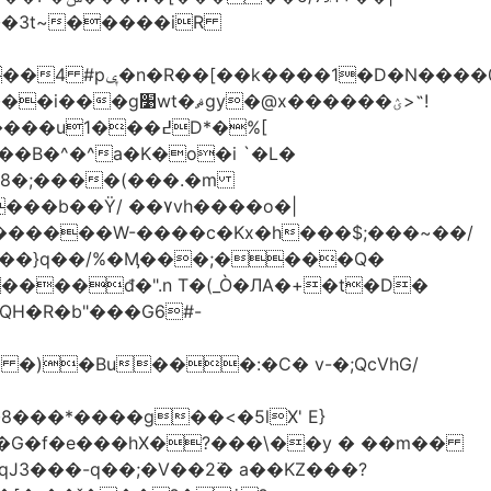
-��3t~�����iR
��0�Ë��r�-
�@x������ؽ>˶!
�B�^�^a�K�o�i `�L�
���b��Ϋ/ ��۷vh����o�|
������W-����c�Kx�h���$;���~��/
 �)�Bu���:�C� v-�;QcVhG/
���*����g��<�5lX' E}
P�G�f�e���hX�?���\��y � ��m��
���-q��;�V��2߳� a��KZ���?