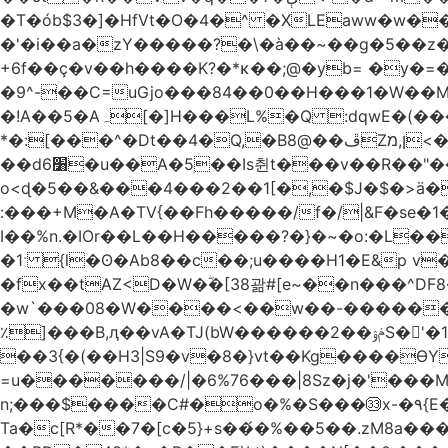
�T�ób$3�]�HfVt�O�4�^ �XLEaww�w�
�'�i��a�zY�����?�\�à��~��g�5��z�
+6f��ç�v��h����K?�*κ��;@�y
b= �y�=��1a�}�ש9Pov;A�B�F���9��pb��]�
�9^-��C=uGjo���84��0��H���1�W��M
�!A��5�Aہ[�]H���L%�Q :dqwE�(���q��X�.bc�1d��\��#X�4��W�� Ldg
*�:[���^�Dt��4�Q,�B8@��ڦZן,מ<�oJ���ލ:�#���YLmh�Y?_D��B� ,e�����/�l=� k*w�_X�LwS�
��d6׸�u��A�5ׅ��Is췬t���v��R��"���x��I��sz��%�
o<ɖ�5��&���4���2��1[�,�$J�$�>ä�
:���+M�A�TV{��Fh�����/f�/|&F�
se�
I��%n.�IOr��L��H�����?�}�~�o:�L�
�1ˑ {l�ʘ�Ab8��c��;u����H1�E&p v�<��xڠ4��!l l�Ȧ5��>LwbMp��x`���
�fx��tAZ<D�W�ؓ�[38괆#[e~��n�
��^DF
�w`���08�W����<��w��-������(Y��'ǺS�+ ��!�O�з�:�
٪]���B,ԯ��vA�TJ(bW������ݥۉ��2S�'�1�^c�Rs��l�0���צ� ���[�����c0��jб e5N�LES���I�=��������
��3{�(��H3|S9�v�8�}vt��Kg����ӨY�
=u�������/|�6%76���|8Sz�j�'���
n;���$����C#�o�%�S���㉝x-�٩{E� 5ʺV:��wZ�����,@�o�wr��y-���C���2���bj��N\ϟ�����<k@�3?
Ta�c[R*��7�[c�5}+s��́�%��5��.zM8a�