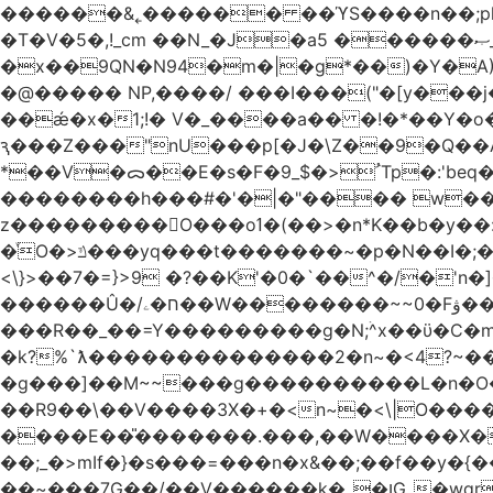
������&˿������ ��ϓS����n��;p
�T�V�5�,!_cm ��N_�J�a5 ������ޞ_b��O��U:�޳ܯZ:�)Q�4������� &Zf��=�@�_��Ft �Bc{�� c�/
�x��9QN�N94�m�|�g*��)�Y�A
�@����� NP,����/ ���I���("�[y��
��ǽ�x�1;!� V�_����a�� �!�*��Y�
ԇ���Z���"nU���p[�J�\Z��9�Q��A�
*��V�ᯅ��E�s�F�ﹸ<�$_9Tp�:'beq�Mfcn�oj�n��,�>N4�S+b���p1&}&�|�p���%���i!�R�[���:�ox�98M�S
��������h���#�'�|�"���� w�
z���������O���oߗ�(��>�n*K��b�y��:^��NV�{����O~';w37z8�}��t(}R/��Rqvg�o;G�_��>9oΎ�nm��ώ?
�ͮO�>ݿ���yq���t�������~�p�N��I�;�68������b�f���'�ܟ�ks�f����f���`K�׼��{g=&G�+k�������������˻�����݇�������re6�o�^�~��=
<\}>��7�=}>9 �?��K'�0�`��^�/�'n�]�n���~��z��ރ����;ۻݼ�q��L�
������Û�/ח�ۦ��W��������~~0�Fۋ���j���[���{�������Ҷ���/[��v��ެ�9����i�o�7����������_��3_�m�ۋ����
���R��_��=Y���������g�N;ۛ^x��ϋ�C�
�k?%`ƛ��������������2�n~�<4?~���
�g���]��M~~���g����������L�n�O�?�
��R9��\��V����3X�+�<n~�<\|O�������w��f�
����E��̎�������.���,��W����X�ϼ��
��;_�>mIf�} �s���=���n�x&��;��f��y�
��~���7G��/��V������k�_�ןG_�wqr$�7����ɻ��-�2��(KO>�F�����!���˟���I��P������&���q�ۼ