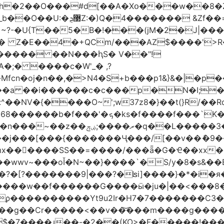
h�2��O���#d[��A�Xօ���w��8�
)~?-�U{T��5�B�!���(jM�2�J|�
�j� Z�E��4�+QCm/���AZ$����'>
o����� ��N���ԧS� V��"!
;� ����c�W'_� ,?
��a ��i������c�c���p�N�I;
����3�ڼx�8�ݿ���Y9�r�<]/
mx������SS��=����/���ǟ�G�Ҽ��xx�6
wwv~���oǏ�N~��}����`�S/y�8�s&��E
[?�������9|���?�ʪi]����}�*�i�я�
�����G����ӹ�ju�|��<���8�.�ߚ�j�j�W��d}��zl
��������Yt9u2Ir�H7�7� ������C3���
{���g��Cr�����<��v��͝���m����g���