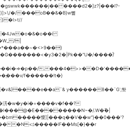
>\/�/���oB��&�B}w뼱
�l>t//
�*���a��~�<>9��}
G��ܺ�����<�y3�2�|Pk��"U�/����/ͭ
��i�=>�p��/.���4�>>��D�'�����
�淓�w�y�i�=����v�f��?
�l���@�E��������N~�/.W�߮�|
�bm�����懓]|���q��V��w"}��0���'?
lF��Ms[�}��r