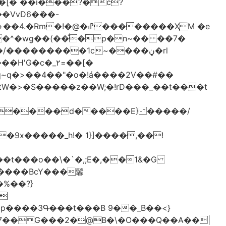
[� ��ǐ���?�ċ?
vD6�݁��-
�^�wg��(��̈́�p�n~�� ��7�
/���������1c~����ڼ�rl
�c�_٢=��[�
�����BcY���鬊
���3Գ���t���B 9��_B��<}
7��G���2�@B�\�O���Q��A��|