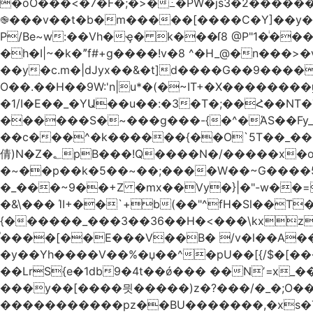
�oO���<
�7�F�;�>�߸�PW�js3�2�����
֎���v��t�b�m�����[����C�Y]��y��
P/Be~w:��Vh�ҿ� k���ſ8 @P"1�ͥ��
�h�I|~�k�ˮf#+g����!v�8 ^�H_@�n���
��y�c.m�|dJyx��&�t]d����G��9����
O��.��H��9W:'n|u*�(�~IT+�X������
�1/I�E��_�YԱ��u��:�3�T�;��Հ��NT�T��
������S�~���g���-{�^�ΆS��Fy_;
��c���^�k������{��O`5T��_��
倩)N�Z�؂pB���!Q����N�/�����x�o�^qwI���ݘ膉��O{V;,  ���?
�~��p��k�5��~��;����W��~G����
�_���~9��+Z �mx��Vy�}|�"-w��=
�&\��� ΊI+��`+b(��"^fH�Sl��
{������_���3��36��H�<���\kxz
֫����[��E���V��B� /v�l��Α��\
�y��Yh����V��%�џ��^�pU��[{/$�[��
��LrS{e�1db9�4t��ǿ��� ��Nʼ=x_
���y��[����믯�����)z�?���/�_�;O�
�����������pz��BU�������,�xs�T