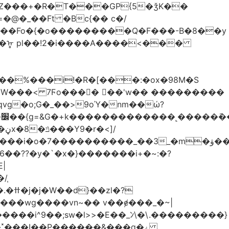
Z���+�R�T���GP{5�ǯK��
����Fo�{�o���������Q�F���-B�8��y
R�ᡎ pl��!2�i����A����<���
�W���
< 7Ϝo���� ��'w�� ���������
��??�y�`�x�}�������i+�~:�?
|
/֧
�?
�wg����vn~�� v��ɇ���_�~|
�����i^9��;sw�l>>�E��_ﾝ\�\.���������}