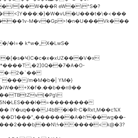
�/|��W���R eW�\^S�?
l<]Y���:�]�W�vU�U���t�\�<���
 �[�s�Ҹ}C�c�x�xUZ���V�x
-*����T ,�2]0Q��7�A�O-
�# �-2�`��
�iW��+X�f�.��b��n9��
 iY�uq���J4bB�i�R-Cۖ�Rxt,M��c%X
�r��D1���"_�������A�h'��wg��-