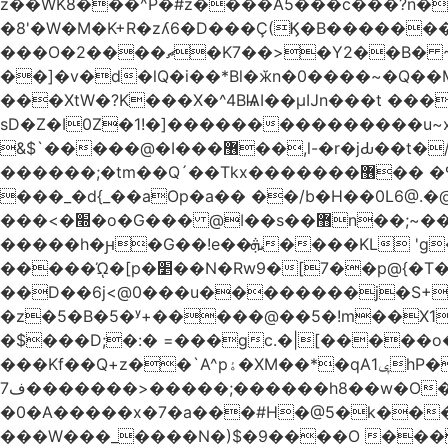
z��WK8���^P�#z����A5���c���?n�
�8'�W�M�K+R�zʎ6�D���Ç(Ϗ�B�������
���O�2����ޗ�K7��>�Y2��B� ~$�ӵ�ã��m�dQp^�T�[� k�*h� �q�R�� +��4.�Rm�!�@�ߝ��������ҲM �e
̎��]�v�d�lQ�i��*Bl�ӂn�0����~�Q�
���XtW�?K���X�^4BѨI��μĲn���t ���
sD�Z�I0Z�1!�]���������������u~x~�_
&$`�����@�Ӏ���޶��,l-�r�jԂ��t�/�� $7p;�Ӳ�g�T��?��PP��4&�i��W!�~q~q�>��4��"�o�!á����2V��#��
������;�tm��Q´��Tkx�������޶�� �º��͖���d�r���+:�^_����x�b�sgn|�ktW�>�S�����z��W;�!rD���_��t���t
���_�d{_��aOp�a�� ��/b�H��0L6@
���<�׭�o�G��� @ǀ��s��޻n��;~��3R�˿�^r���iV��I $������#�Lы�����d�����E} �����/
�����h�ԩ�G��!e��ܞ����KL 'g���W��w����Yv�
�����ᾨ�[p�׵��N�Rw9�[7��p@{�T��o�P"�t�U<y�쫘Q��PDp���� ��B��9x�����_h!� 1}]����,��!
��D��6j<@0���u��������j�S+��ڎ�|��kM;������`�
�z�5�B�5�ʸ+�����@��5�!m��X1��ߋ%���l|-o�<ė;���[�(�a�_�߿�Nn���t���o��\�`�,;E
�$���D;�:� =���gc.�|[�����
���Kf��Q+z��`A^pۀ�XM��*�qAݷ1hP��G�����YU�Xa��]��^ �D�.埗�B��%��?}
ف7�������>�����;������h8��w�O����էW������������{�g����y� |
�0�A�����x�7�a���#H�@5�k����
���W���_����N�)$�9����O ���