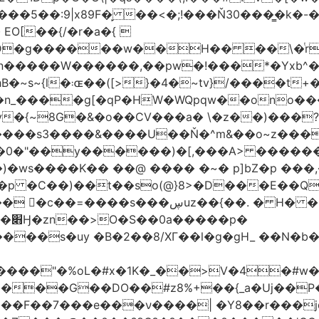
�5��:9|x89F�̙ ��<�;!���Ň30���͇�k�
�H�� ��\�ͭr��4 #pݷ�n�R��[��k����1�D�N��
W������,��pw�!���*�Yxb^���i���g׹wt�ޘgy
��u߄���1D*�%[
n_����g[�qP�HW�WQpqw��ono���
"�0����s3����&����U��Ň�^m&��o~z���
�0�"��y������)�[,���A> �����
ڛuz��{��. � H� �QH�R�b"���G6#-
�p�
���s�uy �B�2��8/XГ��l�g�gH_ ��N�b�
����"�%oL�#x�1K�_��>V�4�#w�8
����G��DO��#z8%+��{_a�Uj��
��7���e���ν����| �Y8��r���jqJ3