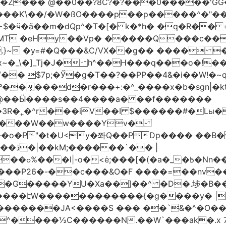
�Z��� @��0��?8C?�?���0�����'GG�
��Ƙ\��/�W�ßO����p��p�����^�"���V
�MT �eHy��Vp� �����Q���c��
.}~ �y=#�Q���&C/VX��g�� ���� �
\�]_Tj�J� h^��H���q���o�!����H'G
.�@��Ӹ����s��4����a� ��f�������
� |
�,��1&�G
ο���P26�-��c���&O�F ����=��nv
�����JA<����S ��� ��`&�^�O��p�
^����½C������N.��W`���ak�.x 