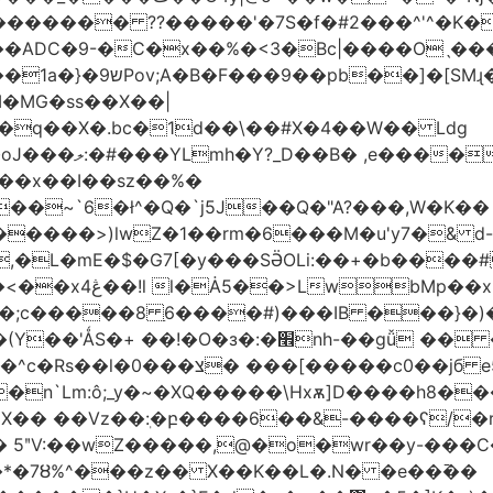
������� ??�����'�7S�f�#2���^'^�K�
�ADC�9-�C�x��%�<3�Bc|����Oˎ���
[SMɻ���1v-M�v�Gp>!�n�U���Vk���
�MG�ss��X��|
��~`6�ł^�Q�`j5J��Q�"A?���,W�K��
1�����>)lwZ�1��rm�6���M�u'y7�& d
�,�L�mE�$�G7[�y���SӚOLi:��+�b���
/m�M�b�| YM�}
8�;c�����8 ַ6����#)���IB ���}�)
׮nh-��gǚ �� ��TBtZv{�Pg\
n`Lm:ô;_y�~�XQ�����\Hxѫ]D����h8����
MX�� ��Vz��ٖ:�բ����6��&-����ʕ/
��*�7Ȣ%^���z�� X��K��L�.N� �e��߫��