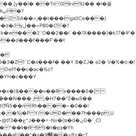
��,|y��Ι� ��Tn Gkv%t�� �!�플
Z5A��=;��t���lgs0Cѳ���}
B0�Ƈ�?
���d���f���F'��t
OҽFf��c�ac�%c?
��YH�c���Y
8��x�)&����v��Rx����ȍ�[
k�,�%j�P Y/�UD���7h���p,U
�نG�`ͺC}
�^��ǁ�R5(�t�pҙ�Υh