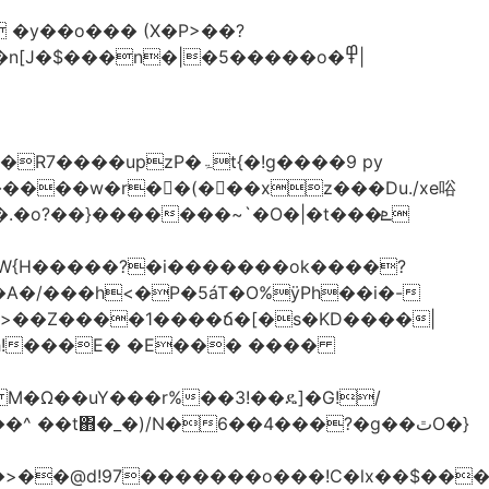
�y��o��� (X�P>��?
�n[J�$���n�|�5�����o�߾|
P�ۃt{�!g����9 py
�����w�r��ٌ(� ��xz���Du./xe唂
�o?��}�������~`�O�|�t���ܧ
W{H�����?�i�������ok����?
A�/���h<�P�5áT�O%ӱPh��i�-
��>��Z����1����ճ�[�s�KD����|
h!���E� �E��� ����
� M�Ω��uY���r%��3!��ዴ]�G!/
 ��t΋�_�)/N�6��4���?�g��ٿO�}
�@d!97�������o���!C�lx��$����