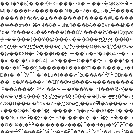
�� I�?�5]�:��B}HKp���X� ��yQB.&X
M[�Z���H>����
�����h�:�v�ш�������F�����#U����a�3
�W��:m� �l�8�uhʊ1���bA��6Vn��&k���a��
\o�'Yn���kL�����(��QVi����?V��}D;qwqzӽ8����Y����J�޺��~:?����}�h���Ek
쁡-�����(��Y�@���<���3�� ��i�
e�(�f����a���Q�N�ްg/.�\tO
�}y��K3N�'���h����]n�E՚�J�54�h@Dm��o�p�1߃o8�h��^
�xi̔l��]�!}uX�f˔4]ݖdY���O��*�^+i���\�;�^�9]�V� f�P���A� &�T�GZ{�q��zv� 8�3�Z1`C�s���f� ��Y B�ZJ� a2� V�%�o:�!
��Ł�K��S˰&�����k��k�S"f��)N���_p��
E�(�)�M_�{�Lu�l���y:u��A�7DBn
��=ϲ�A'�&��<`�ҴY�0dޫ���e���re����
|P��A���P*�$+�X��W�=r1��WR{�
�w�nLg���/�y4sE����[N� �"�۽�vPD�A�f6�ă�����ş�_�W]�y�����N��� ;;�H7��"Z�ыS��
s78�U���j�òdV�Z$� Sr���=e׻�A����i3�J�T�xDq2F\<����<⡛��+Zn�z� ss���tⵚÑ5��n(Rh����~�0��!
<���C�B.`��`�����1j�ge�dG�t� �
��Nsm߷���7E#�{��:�m� �S��~����so��� ˒
�O�.%�,�l��;����z�����H�p�%O�BQ8
��ƽt�n��Vv�q��?�ې <"�d ~m����ͬ�_� ���ث��O4y|@5~��w�=�`�"ǋ���a��^�a�9՗Ϊ��=B<�cT