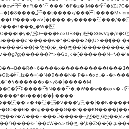
�|M��^�߿ZJ7G��gswwk������j�� ����d2�]z?|���I?-
~�}�8����_��t����x/���[����M>inm}]
t P���s�wV[�}���:�y��������/��}
7���G���_�W�|
������G��}�*�;�_����|���������j
�g7g;������?^>�Gb˿<�[������N~*.��'e�
tO��~Β��R�~6����x����������t����
_�˭�ϟ������x�>y8�|�����M
����*�b���}�̾�|r����;
@=4_�+�T:m�7ߖ���J�w���(M����5��������l>�߃�
��V���\/�߮�|��N����
��GO��6�I�ng�����G��r���KN����]��
�r��?�W���+���Ǖ�����~,�G��}s>�
�ɫ>`��oW�o.>zi�.�\k�Z:��{�.;u�����N<ݿ�����