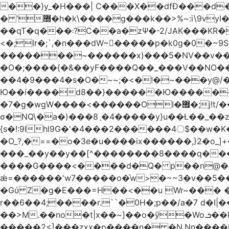
��}y_�H���| C���X��dfÐ���d
� '޽�h�k\����g���k��>%~:i\9vyI��[P�n.�.�5�Y6I�>|s�N�v8��N<�0�|p��)b��Cz)�|
��qT�q���܃?C��a�zΨ�-2/JAK���KR��Oz�y/���̳a��_5N
<�;lr�;`,�n���dW~�ٍ����p�k0g�0�~9S�2.�i�'^ڰ�F��i����w
�������~������x)���5�NV��v��h��t0L�e2��A���ۏifg��h�Q��`H�����~���^v�^2�Z���ۧ�
�O�;����{�&��yF����Q��_���V ��
��4�9���4�s�O�~~;�<�!�~���y@
Ю��í����d8��}������Ю�������/
�7�g�wgW����<������OI�޿�;j!t/��^�� r�_��ӯ_�7ǧ����ٕw�u6;�J�?�����E
σ�NQ\�a�)���8ˎ�4�����y}u��Ƚ��_��z ��>�*��en)ڒ�"=�ᯠ��Y��0>??|v2Ԭv�?
{s�!:9Ihl9G�'�4���2������4〇$��w�K
�O_?,�==�o�3e�u����ix������,}2�o_]+��^?̮���������4Og�
���_��y��y��[^��������8����q���#9?wN1ޗ_��O�S���K� �|��<�O���K���Aγ�
����G����<����d�Q� p��n@�1�
ǽ=������'w7�����o�͛w>�~~3�v��5���m���?
�Gύ Z�g�E���=H��<��u Wr~��
r��6��4;����r.``�0H�;p��/a�7 d�I|����9:�3h�
��>M.��no�t|x��~]��o�ӳ�Wo.ܭ��k���~q��t��x¯��oN�+@W��s|�ޅ`�������U��
�����2<]���zxx�p����n� �N.Nn����L�'.Dp�G�U\