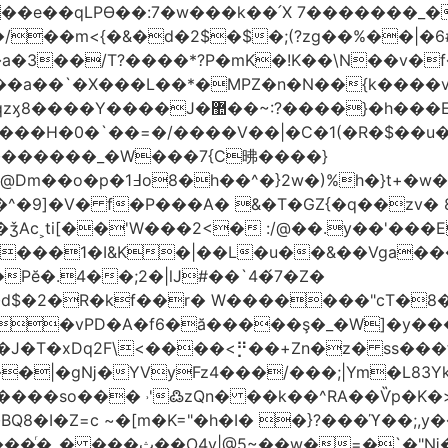
t��e��qLPϴ��:7�w���k��՛X 7�������_�
;(?zg��%��|�ڀ#6�?
��.N�_�E7�u�_ٺ�_ ����/��m<{�&�d�2$�$�
��/T?����*?P�mK�!K��\N��v�f�
`�X���L��*�MPZ�n�N��{k����v�d�/yڷ��=P
�w���2`O��2��l`��1X����]�k17�Ψ'�
ч���H�0�`��=�/����V��|�C�1(�R�$��u
�������_�W���7{C昲� ���}
�}2w�)%h�}t+�w��
ǯAc˲ti[��'W���2<� :/@��.y��'���E
�����1�I&K�|��L�u��&��Vga�
Pĕ�.4��;2�|lJ#��`4�́7�Z�
�d$�2�R�kf��r� W�������"ϲT�
��|�gǋ�YVyFz4���/���;|Ym�L83Y
'߷zQn� ��k��^RA��Ѷp�K�>@tf3��ع^J���=-Nv�{ɒ�d
�I�Z=c ~�[m�K="�h�I� �}?���ϓ��;,y�