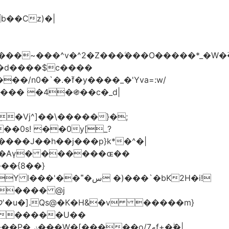
���d����$c����
/n0�`�.�֜f�y����_�'Yva=:w/
���� �4�֍��c�_d|
��0s! ��0y[_?
��{8��}
 �)���`�bK2H�i!
S���� @j
ޠf+�ۖ�|