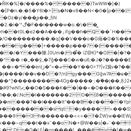
�ȒlK�%[�/����%������}TwWW�]�}
�o.�\�! �͇
��O�����*_�W�߳��Ӌ��S�kg����ϝ$��N����{�?
NO��/O���������.�q[��V���o�G薞�G�%
/���g���|+
�����p���7�{�������
�Y���陳.[0Um�;ɪ�᩺� iZ@K}*�O}�|�?
��ܹ�Vj^]��\�����}�;
�j����/��v��D �?/n}gy���Gǧw7A�ɕ�
����ۯ��ۙ�j��,8;}2����J��h��j���p}k*�^�|
 ������ɶ��
�;�/.Nc̗�l�������2O�{8������
��l����It"���B�z����YpY l���'��˭�س
� ���������sqt �y���� =���
������<<=�f�ŹW}w��lEWק'�u�].Qs@�K�H&�v �����m}
|�qs����\,.���#Iv�[�w���P�ݭ���W�[�����o/7