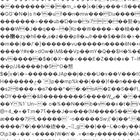
���������|�m_>��|x�{�y���<8����ew�nF{��˟���`�F�z
�GG'�N�}s h�'�uf��n�mw���Du����
�������>���ub�Ώ�w�x7���斳�y��
���Wٝ�J��q��~�|Ko��W����~��柚��
��޾�zy�h6��٫s�z���p9�ﲝϷ���$��8k�>�O���I�y�/O~���Eo>GË3�عr�Ͼ6wVg�/߭n�Ͻ�4Jw�o�&�o��i
�m��{��/'�]������vu�����n����ēN�٭u�����o'�����w�^�Q���2�;U>��ʧ�� ��W_/|
����'ѓ#e�>dOw�\M&��Vp��mY�Q��$H�%
�v�����$�{�X~��<���E�Z��ё�ӿ� T~lM�
��p/J&����ի�5^O�㦟
$�|x�\�~������JAƿ��j�z��U�x��V���
H������ݗ�`}p��mp%k��{���}f��n����G{߿�_lz��=}�N�9���N� P�+�xd_�~�>����֚���v/f������!t�}
�s28���+�e7���^��:�oA�Σ��S��FI
�DY����&8��������5����Wݭ͟�`����G�'ʭ����\N����.�W��w��ӫx>�~f�v&}����e��a`& y������8��`Gʾ;퇏
��Y%1`Un~� o�%��N��b�v��x�t�|/
ӕ����?}L�����`-o�����Sw;{'�}��^.
����/?�\��M�緫��_~_g��}��~L�o�y�
O\p3�+��ʼ<����}W�h'� .=�n�y������/�{A��֏���