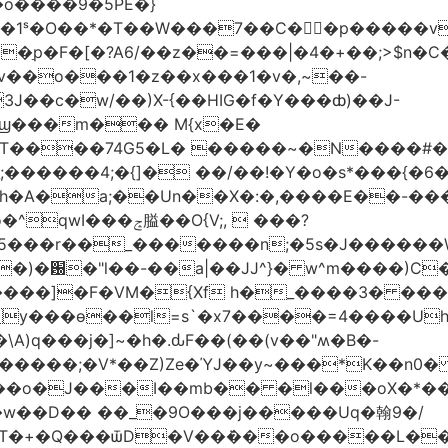
�o����9�5PE�}
1ˢ�O��*�T��W���7��C�㛯ٍ�p�����v 
��ַp�F�[�?A6/��z��=���|�4�+��;>$n�C
>�v��o���1�z��x���1�v�,~��-
3J��c�w/��)X-{��HIG�f�Y���ȸ)��J-
��ϣ���m��� M{x�E�
��74G5�L� �����~�N����#��R7����upz
������4;�{]� ��/��!�Y�o�s*���{�6
h�A�a;��Un��X�:�,����E��-���.
5���r��_�������n;�5s�J������
�)�԰�"l��-��a|��JJ^}� w^m����)C�
T����]�F�VM�{Xf h�_����3� �
y���ѳ��l=s`�x7����=4����U
A)q���j�]~�h�.ԃF��(��(v��"ʍ�B�-
�����;�V*��Z)Ze�ΎJ��y~���*K��n0
���o�J���I��mb�� �l���oX�*���^
�w��D�� ��_�9O���j�����Uq�翰9�/
�+�Q���ѿD�V��ܿ���o�����L��>�