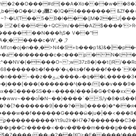
h�2��O���#d[��A�Xօ���w��8�
)~?-�U{T��5�B�!���(jM�2�J|�
�j� Z�E��4�+QCm/���AZ$����'>
o����� ��N���ԧS� V��"!
;� ����c�W'_� ,?
��a ��i������c�c���p�N�I;
����3�ڼx�8�ݿ���Y9�r�<]/
mx������SS��=����/���ǟ�G�Ҽ��xx�6
wwv~���oǏ�N~��}����`�S/y�8�s&��E
[?�������9|���?�ʪi]����}�*�i�я�
�����G����ӹ�ju�|��<���8�.�ߚ�j�j�W��d}��zl
��������Yt9u2Ir�H7�7� ������C3���
{���g��Cr�����<��v��͝���m����g���