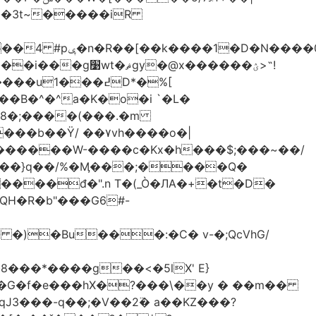
-��3t~�����iR
��0�Ë��r�-
�@x������ؽ>˶!
�B�^�^a�K�o�i `�L�
���b��Ϋ/ ��۷vh����o�|
������W-����c�Kx�h���$;���~��/
 �)�Bu���:�C� v-�;QcVhG/
���*����g��<�5lX' E}
P�G�f�e���hX�?���\��y � ��m��
���-q��;�V��2߳� a��KZ���?