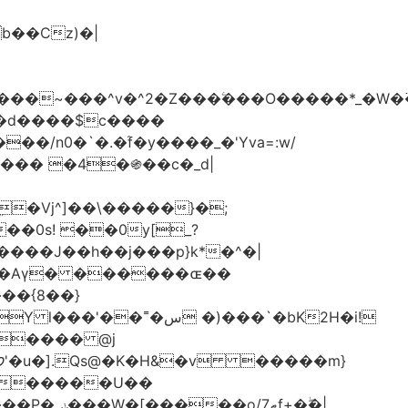
���d����$c����
/n0�`�.�֜f�y����_�'Yva=:w/
���� �4�֍��c�_d|
��0s! ��0y[_?
��{8��}
 �)���`�bK2H�i!
S���� @j
ޠf+�ۖ�|