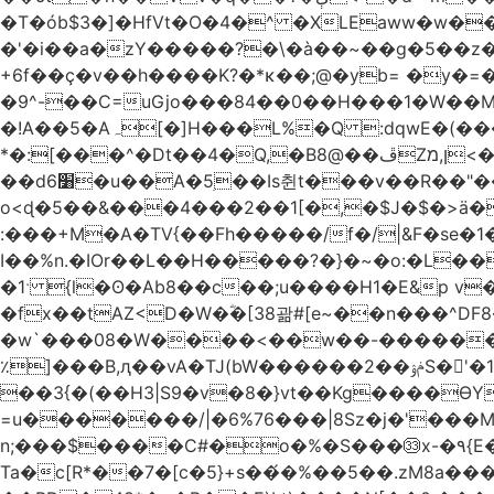
�T�ób$3�]�HfVt�O�4�^ �XLEaww�w�
�'�i��a�zY�����?�\�à��~��g�5��z�
+6f��ç�v��h����K?�*κ��;@�y
b= �y�=��1a�}�ש9Pov;A�B�F���9��pb��]�
�9^-��C=uGjo���84��0��H���1�W��M
�!A��5�Aہ[�]H���L%�Q :dqwE�(���q��X�.bc�1d��\��#X�4��W�� Ldg
*�:[���^�Dt��4�Q,�B8@��ڦZן,מ<�oJ���ލ:�#���YLmh�Y?_D��B� ,e�����/�l=� k*w�_X�LwS�
��d6׸�u��A�5ׅ��Is췬t���v��R��"���x��I��sz��%�
o<ɖ�5��&���4���2��1[�,�$J�$�>ä�
:���+M�A�TV{��Fh�����/f�/|&F�
se�
I��%n.�IOr��L��H�����?�}�~�o:�L�
�1ˑ {l�ʘ�Ab8��c��;u����H1�E&p v�<��xڠ4��!l l�Ȧ5��>LwbMp��x`���
�fx��tAZ<D�W�ؓ�[38괆#[e~��n�
��^DF
�w`���08�W����<��w��-������(Y��'ǺS�+ ��!�O�з�:�
٪]���B,ԯ��vA�TJ(bW������ݥۉ��2S�'�1�^c�Rs��l�0���צ� ���[�����c0��jб e5N�LES���I�=��������
��3{�(��H3|S9�v�8�}vt��Kg����ӨY�
=u�������/|�6%76���|8Sz�j�'���
n;���$����C#�o�%�S���㉝x-�٩{E� 5ʺV:��wZ�����,@�o�wr��y-���C���2���bj��N\ϟ�����<k@�3?
Ta�c[R*��7�[c�5}+s��́�%��5��.zM8a�