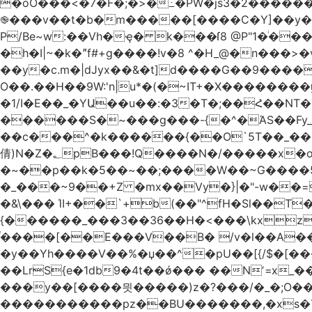
�oO���<
�7�F�;�>�߸�PW�js3�2�����
֎���v��t�b�m�����[����C�Y]��y��
P/Be~w:��Vh�ҿ� k���ſ8 @P"1�ͥ��
�h�I|~�k�ˮf#+g����!v�8 ^�H_@�n���
��y�c.m�|dJyx��&�t]d����G��9����
O��.��H��9W:'n|u*�(�~IT+�X������
�1/I�E��_�YԱ��u��:�3�T�;��Հ��NT�T��
������S�~���g���-{�^�ΆS��Fy_;
��c���^�k������{��O`5T��_��
倩)N�Z�؂pB���!Q����N�/�����x�o�^qwI���ݘ膉��O{V;,  ���?
�~��p��k�5��~��;����W��~G����
�_���~9��+Z �mx��Vy�}|�"-w��=
�&\��� ΊI+��`+b(��"^fH�Sl��
{������_���3��36��H�<���\kxz
֫����[��E���V��B� /v�l��Α��\
�y��Yh����V��%�џ��^�pU��[{/$�[��
��LrS{e�1db9�4t��ǿ��� ��Nʼ=x_
���y��[����믯�����)z�?���/�_�;O�
�����������pz��BU�������,�xs�T