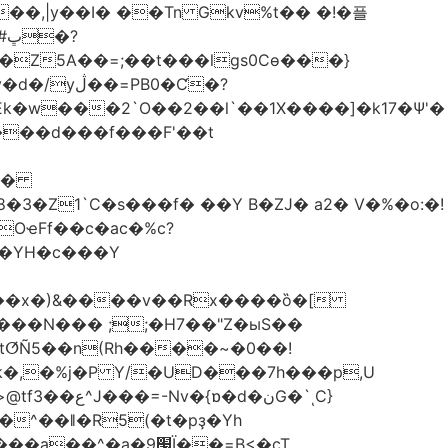
��,|y��Ι� ��Tn Gkv%t�� �!�플
Z5A��=;��t���lgs0Cѳ���}
B0�Ƈ�?
���d���f���F'��t
OҽFf��c�ac�%c?
��YH�c���Y
8��x�)&����v��Rx����ȍ�[
k�,�%j�P Y/�UD���7h���p,U
�نG�`ͺC}
�^��ǁ�R5(�t�pҙ�Υh