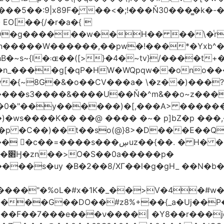
�5��:9|x89F�̙ ��<�;!���Ň30���͇�k�
�H�� ��\�ͭr��4 #pݷ�n�R��[��k����1�D�N��
W������,��pw�!���*�Yxb^���i���g׹wt�ޘgy
��u߄���1D*�%[
n_����g[�qP�HW�WQpqw��ono���
"�0����s3����&����U��Ň�^m&��o~z���
�0�"��y������)�[,���A> �����
ڛuz��{��. � H� �QH�R�b"���G6#-
�p�
���s�uy �B�2��8/XГ��l�g�gH_ ��N�b�
����"�%oL�#x�1K�_��>V�4�#w�8
����G��DO��#z8%+��{_a�Uj��
��7���e���ν����| �Y8��r���jqJ3