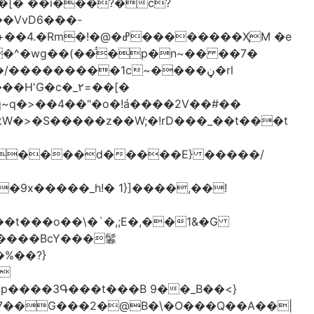
[� ��ǐ���?�ċ?
vD6�݁��-
�^�wg��(��̈́�p�n~�� ��7�
/���������1c~����ڼ�rl
�c�_٢=��[�
�����BcY���鬊
���3Գ���t���B 9��_B��<}
7��G���2�@B�\�O���Q��A��|