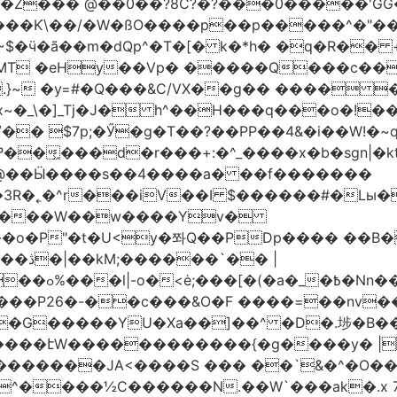
�Z��� @��0��?8C?�?���0�����'GG�
��Ƙ\��/�W�ßO����p��p�����^�"���V
�MT �eHy��Vp� �����Q���c��
.}~ �y=#�Q���&C/VX��g�� ���� �
\�]_Tj�J� h^��H���q���o�!����H'G
.�@��Ӹ����s��4����a� ��f�������
� |
�,��1&�G
ο���P26�-��c���&O�F ����=��nv
�����JA<����S ��� ��`&�^�O��p�
^����½C������N.��W`���ak�.x 