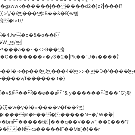
>\/�/���oB��&�B}w뼱
�l>t//
�*���a��~�<>9��}
G��ܺ�����<�y3�2�|Pk��"U�/����/ͭ
��i�=>�p��/.���4�>>��D�'�����
�淓�w�y�i�=����v�f��?
�l���@�E��������N~�/.W�߮�|
�bm�����懓]|���q��V��w"}��0���'?
lF��Ms[�}��r