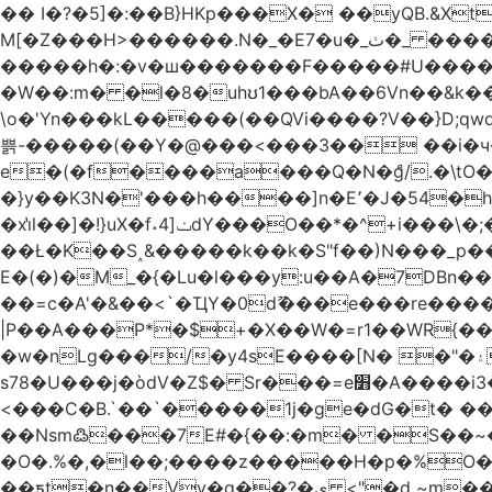
�� I�?�5]�:��B}HKp���X� ��yQB.&X
M[�Z���H>����
�����h�:�v�ш�������F�����#U����a�3
�W��:m� �l�8�uhʊ1���bA��6Vn��&k���a��
\o�'Yn���kL�����(��QVi����?V��}D;qwqzӽ8����Y����J�޺��~:?����}�h���Ek
쁡-�����(��Y�@���<���3�� ��i�
e�(�f����a���Q�N�ްg/.�\tO
�}y��K3N�'���h����]n�E՚�J�54�h@Dm��o�p�1߃o8�h��^
�xi̔l��]�!}uX�f˔4]ݖdY���O��*�^+i���\�;�^�9]�V� f�P���A� &�T�GZ{�q��zv� 8�3�Z1`C�s���f� ��Y B�ZJ� a2� V�%�o:�!
��Ł�K��S˰&�����k��k�S"f��)N���_p��
E�(�)�M_�{�Lu�l���y:u��A�7DBn
��=ϲ�A'�&��<`�ҴY�0dޫ���e���re����
|P��A���P*�$+�X��W�=r1��WR{�
�w�nLg���/�y4sE����[N� �"�۽�vPD�A�f6�ă�����ş�_�W]�y�����N��� ;;�H7��"Z�ыS��
s78�U���j�òdV�Z$� Sr���=e׻�A����i3�J�T�xDq2F\<����<⡛��+Zn�z� ss���tⵚÑ5��n(Rh����~�0��!
<���C�B.`��`�����1j�ge�dG�t� �
��Nsm߷���7E#�{��:�m� �S��~����so��� ˒
�O�.%�,�l��;����z�����H�p�%O�BQ8
��ƽt�n��Vv�q��?�ې <"�d ~m����ͬ�_� ���ث��O4y|@5~��w�=�`�"ǋ���a��^�a�9՗Ϊ��=B<�cT