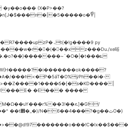
�y��o��� (X�P>��?
�n[J�$���n�|�5�����o�߾|
P�ۃt{�!g����9 py
�����w�r��ٌ(� ��xz���Du./xe唂
�o?��}�������~`�O�|�t���ܧ
W{H�����?�i�������ok����?
A�/���h<�P�5áT�O%ӱPh��i�-
��>��Z����1����ճ�[�s�KD����|
h!���E� �E��� ����
� M�Ω��uY���r%��3!��ዴ]�G!/
 ��t΋�_�)/N�6��4���?�g��ٿO�}
�@d!97�������o���!C�lx��$����