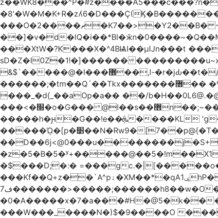
z��WK8���^P�#z����A5���c���?n�
�8'�W�M�K+R�zʎ6�D���Ç(Ϗ�B�������
���O�2����ޗ�K7��>�Y2��B� ~$�ӵ�ã��m�dQp^�T�[� k�*h� �q�R�� +��4.�Rm�!�@�ߝ��������ҲM �e
̎��]�v�d�lQ�i��*Bl�ӂn�0����~�Q�
���XtW�?K���X�^4BѨI��μĲn���t ���
sD�Z�I0Z�1!�]���������������u~x~�_
&$`�����@�Ӏ���޶��,l-�r�jԂ��t�/�� $7p;�Ӳ�g�T��?��PP��4&�i��W!�~q~q�>��4��"�o�!á����2V��#��
������;�tm��Q´��Tkx�������޶�� �º��͖���d�r���+:�^_����x�b�sgn|�ktW�>�S�����z��W;�!rD���_��t���t
���_�d{_��aOp�a�� ��/b�H��0L6@
���<�׭�o�G��� @ǀ��s��޻n��;~��3R�˿�^r���iV��I $������#�Lы�����d�����E} �����/
�����h�ԩ�G��!e��ܞ����KL 'g���W��w����Yv�
�����ᾨ�[p�׵��N�Rw9�[7��p@{�T��o�P"�t�U<y�쫘Q��PDp���� ��B��9x�����_h!� 1}]����,��!
��D��6j<@0���u��������j�S+��ڎ�|��kM;������`�
�z�5�B�5�ʸ+�����@��5�!m��X1��ߋ%���l|-o�<ė;���[�(�a�_�߿�Nn���t���o��\�`�,;E
�$���D;�:� =���gc.�|[�����
���Kf��Q+z��`A^pۀ�XM��*�qAݷ1hP��G�����YU�Xa��]��^ �D�.埗�B��%��?}
ف7�������>�����;������h8��w�O����էW������������{�g����y� |
�0�A�����x�7�a���#H�@5�k����
���W���_����N�)$�9����O ���