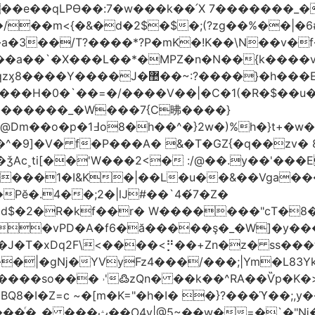
t��e��qLPϴ��:7�w���k��՛X 7�������_�
;(?zg��%��|�ڀ#6�?
��.N�_�E7�u�_ٺ�_ ����/��m<{�&�d�2$�$�
��/T?����*?P�mK�!K��\N��v�f�
`�X���L��*�MPZ�n�N��{k����v�d�/yڷ��=P
�w���2`O��2��l`��1X����]�k17�Ψ'�
ч���H�0�`��=�/����V��|�C�1(�R�$��u
�������_�W���7{C昲� ���}
�}2w�)%h�}t+�w��
ǯAc˲ti[��'W���2<� :/@��.y��'���E
�����1�I&K�|��L�u��&��Vga�
Pĕ�.4��;2�|lJ#��`4�́7�Z�
�d$�2�R�kf��r� W�������"ϲT�
��|�gǋ�YVyFz4���/���;|Ym�L83Y
'߷zQn� ��k��^RA��Ѷp�K�>@tf3��ع^J���=-Nv�{ɒ�d
�I�Z=c ~�[m�K="�h�I� �}?���ϓ��;,y�