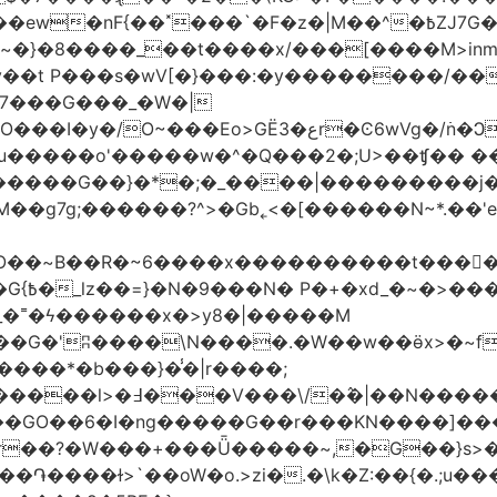
�|M��^�߿ZJ7G��gswwk������j�� ����d2�]z?|���I?-
~�}�8����_��t����x/���[����M>inm}]
t P���s�wV[�}���:�y��������/��}
7���G���_�W�|
������G��}�*�;�_����|���������j
�g7g;������?^>�Gb˿<�[������N~*.��'e�
tO��~Β��R�~6����x����������t����
_�˭�ϟ������x�>y8�|�����M
����*�b���}�̾�|r����;
@=4_�+�T:m�7ߖ���J�w���(M����5��������l>�߃�
��V���\/�߮�|��N����
��GO��6�I�ng�����G��r���KN����]��
�r��?�W���+���Ǖ�����~,�G��}s>�
�ɫ>`��oW�o.>zi�.�\k�Z:��{�.;u�����N<ݿ�����