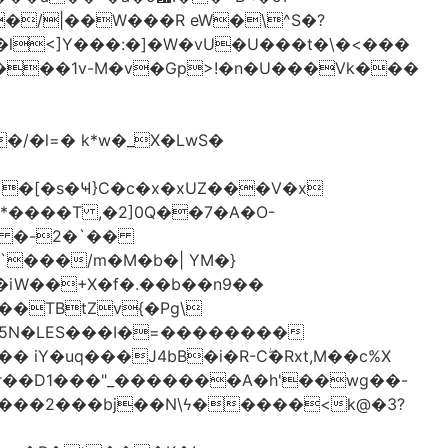
�/|��W���R eW�\^S�?
l<]Y���:�]�W�vU�U���t�\�<���
 �[�s�Ҹ}C�c�x�xUZ���V�x
-*����T ,�2]0Q��7�A�O-
�# �-2�`��
�iW��+X�f�.��b��n9��
 iY�uq���J4bB�i�R-Cۖ�Rxt,M��c%X
�r��D1���"_�������A�h'��wg��-