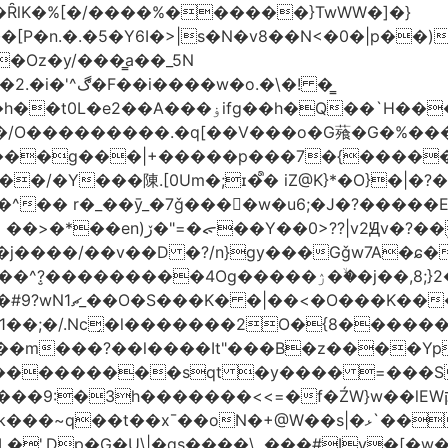
�ȒlK�%[�/����%������}TwWW�]�}
�o.�\�! �͇
��O�����*_�W�߳��Ӌ��S�kg����ϝ$��N����{�?
NO��/O���������.�q[��V���o�G薞�G�%
/���g���|+
�����p���7�{�������
�Y���陳.[0Um�;ɪ�᩺� iZ@K}*�O}�|�?
��ܹ�Vj^]��\�����}�;
�j����/��v��D �?/n}gy���Gǧw7A�ɕ�
����ۯ��ۙ�j��,8;}2����J��h��j���p}k*�^�|
 ������ɶ��
�;�/.Nc̗�l�������2O�{8������
��l����It"���B�z����YpY l���'��˭�س
� ���������sqt �y���� =���
������<<=�f�ŹW}w��lEWק'�u�].Qs@�K�H&�v �����m}
|�qs����\,.���#Iv�[�w���P�ݭ���W�[�����o/7