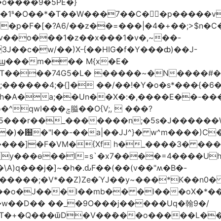
�o����9�5PE�}
1ˢ�O��*�T��W���7��C�㛯ٍ�p�����v 
��ַp�F�[�?A6/��z��=���|�4�+��;>$n�C
>�v��o���1�z��x���1�v�,~��-
3J��c�w/��)X-{��HIG�f�Y���ȸ)��J-
��ϣ���m��� M{x�E�
��74G5�L� �����~�N����#��R7����upz
������4;�{]� ��/��!�Y�o�s*���{�6
h�A�a;��Un��X�:�,����E��-���.
5���r��_�������n;�5s�J������
�)�԰�"l��-��a|��JJ^}� w^m����)C�
T����]�F�VM�{Xf h�_����3� �
y���ѳ��l=s`�x7����=4����U
A)q���j�]~�h�.ԃF��(��(v��"ʍ�B�-
�����;�V*��Z)Ze�ΎJ��y~���*K��n0
���o�J���I��mb�� �l���oX�*���^
�w��D�� ��_�9O���j�����Uq�翰9�/
�+�Q���ѿD�V��ܿ���o�����L��>�