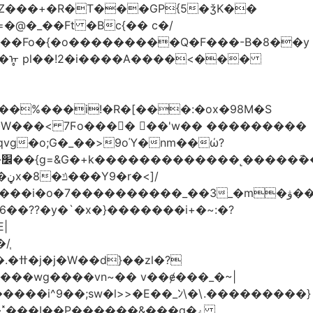
Z���+�R�T���GP{5�ǯK��
����Fo�{�o���������Q�F���-B�8��y
R�ᡎ pl��!2�i����A����<���
�W���
< 7Ϝo���� ��'w�� ���������
��??�y�`�x�}�������i+�~:�?
|
/֧
�?
�wg����vn~�� v��ɇ���_�~|
�����i^9��;sw�l>>�E��_ﾝ\�\.���������}