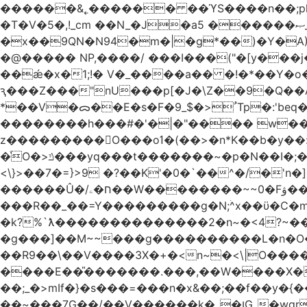
������&˿������ ��ϓS����n��;p
�T�V�5�,!_cm ��N_�J�a5 ������ޞ_b��O��U:�޳ܯZ:�)Q�4������� &Zf��=�@�_��Ft �Bc{�� c�/
�x��9QN�N94�m�|�g*��)�Y�A
�@����� NP,����/ ���I���("�[y��
��ǽ�x�1;!� V�_����a�� �!�*��Y�
ԇ���Z���"nU���p[�J�\Z��9�Q��A�
*��V�ᯅ��E�s�F�ﹸ<�$_9Tp�:'beq�Mfcn�oj�n��,�>N4�S+b���p1&}&�|�p���%���i!�R�[���:�ox�98M�S
��������h���#�'�|�"���� w�
z���������O���oߗ�(��>�n*K��b�y��:^��NV�{����O~';w37z8�}��t(}R/��Rqvg�o;G�_��>9oΎ�nm��ώ?
�ͮO�>ݿ���yq���t�������~�p�N��I�;�68������b�f���'�ܟ�ks�f����f���`K�׼��{g=&G�+k�������������˻�����݇�������re6�o�^�~��=
<\}>��7�=}>9 �?��K'�0�`��^�/�'n�]�n���~��z��ރ����;ۻݼ�q��L�
������Û�/ח�ۦ��W��������~~0�Fۋ���j���[���{�������Ҷ���/[��v��ެ�9����i�o�7����������_��3_�m�ۋ����
���R��_��=Y���������g�N;ۛ^x��ϋ�C�
�k?%`ƛ��������������2�n~�<4?~���
�g���]��M~~���g����������L�n�O�?�
��R9��\��V����3X�+�<n~�<\|O�������w��f�
����E��̎�������.���,��W����X�ϼ��
��;_�>mIf�} �s���=���n�x&��;��f��y�
��~���7G��/��V������k�_�ןG_�wqr$�7����ɻ��-�2��(KO>�F�����!���˟���I��P������&���q�ۼ