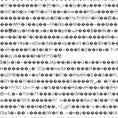
���������|�m_>��|x�{�y���<8����ew�nF{��˟���`�F�z
�GG'�N�}s h�'�uf��n�mw���Du����
�������>���ub�Ώ�w�x7���斳�y��
���Wٝ�J��q��~�|Ko��W����~��柚��
��޾�zy�h6��٫s�z���p9�ﲝϷ���$��8k�>�O���I�y�/O~���Eo>GË3�عr�Ͼ6wVg�/߭n�Ͻ�4Jw�o�&�o��i
�m��{��/'�]������vu�����n����ēN�٭u�����o'�����w�^�Q���2�;U>��ʧ�� ��W_/|
����'ѓ#e�>dOw�\M&��Vp��mY�Q��$H�%
�v�����$�{�X~��<���E�Z��ё�ӿ� T~lM�
��p/J&����ի�5^O�㦟
$�|x�\�~������JAƿ��j�z��U�x��V���
H������ݗ�`}p��mp%k��{���}f��n����G{߿�_lz��=}�N�9���N� P�+�xd_�~�>����֚���v/f������!t�}
�s28���+�e7���^��:�oA�Σ��S��FI
�DY����&8��������5����Wݭ͟�`����G�'ʭ����\N����.�W��w��ӫx>�~f�v&}����e��a`& y������8��`Gʾ;퇏
��Y%1`Un~� o�%��N��b�v��x�t�|/
ӕ����?}L�����`-o�����Sw;{'�}��^.
����/?�\��M�緫��_~_g��}��~L�o�y�
O\p3�+��ʼ<����}W�h'� .=�n�y������/�{A��֏���