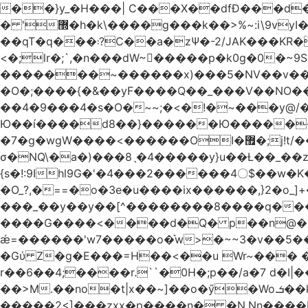
��}y_�H���| C���X��dfÐ���d
� '޽�h�k\����g���k��>%~:i\9vyI��[P�n.�.�5�Y6I�>|s�N�v8��N<�0�|p��)b��Cz)�|
��qT�q���܃?C��a�zΨ�-2/JAK���KR��Oz�y/���̳a��_5N
<�;lr�;`,�n���dW~�ٍ����p�k0g�0�~9S�2.�i�'^ڰ�F��i����w
�������~������x)���5�NV��v��h��t0L�e2��A���ۏifg��h�Q��`H�����~���^v�^2�Z���ۧ�
�O�;����{�&��yF����Q��_���V ��
��4�9���4�s�O�~~;�<�!�~���y@
Ю��í����d8��}������Ю�������/
�7�g�wgW����<������OI�޿�;j!t/��^�� r�_��ӯ_�7ǧ����ٕw�u6;�J�?�����E
σ�NQ\�a�)���8ˎ�4�����y}u��Ƚ��_��z ��>�*��en)ڒ�"=�ᯠ��Y��0>??|v2Ԭv�?
{s�!:9Ihl9G�'�4���2������4〇$��w�K
�O_?,�==�o�3e�u����ix������,}2�o_]+��^?̮���������4Og�
���_��y��y��[^��������8����q���#9?wN1ޗ_��O�S���K� �|��<�O���K���Aγ�
����G����<����d�Q� p��n@�1�
ǽ=������'w7�����o�͛w>�~~3�v��5���m���?
�Gύ Z�g�E���=H��<��u Wr~��
r��6��4;����r.``�0H�;p��/a�7 d�I|����9:�3h�
��>M.��no�t|x��~]��o�ӳ�Wo.ܭ��k���~q��t��x¯��oN�+@W��s|�ޅ`�������U��
�����2<]���zxx�p����n� �N.Nn����L�'.Dp�G�U\