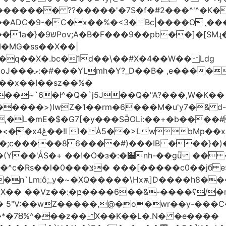
������� ??�����'�7S�f�#2���^'^�K�
�ADC�9-�C�x��%�<3�Bc|����Oˎ���
[SMɻ���1v-M�v�Gp>!�n�U���Vk���
�MG�ss��X��|
��~`6�ł^�Q�`j5J��Q�"A?���,W�K��
1�����>)lwZ�1��rm�6���M�u'y7�& d
�,�L�mE�$�G7[�y���SӚOLi:��+�b���
/m�M�b�| YM�}
8�;c�����8 ַ6����#)���IB ���}�)
׮nh-��gǚ �� ��TBtZv{�Pg\
n`Lm:ô;_y�~�XQ�����\Hxѫ]D����h8����
MX�� ��Vz��ٖ:�բ����6��&-����ʕ/
��*�7Ȣ%^���z�� X��K��L�.N� �e��߫��