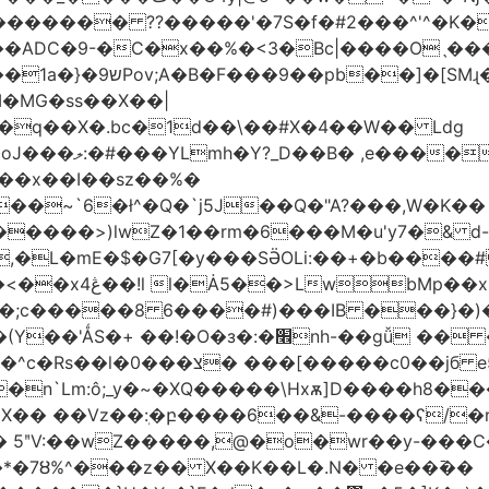
������� ??�����'�7S�f�#2���^'^�K�
�ADC�9-�C�x��%�<3�Bc|����Oˎ���
[SMɻ���1v-M�v�Gp>!�n�U���Vk���
�MG�ss��X��|
��~`6�ł^�Q�`j5J��Q�"A?���,W�K��
1�����>)lwZ�1��rm�6���M�u'y7�& d
�,�L�mE�$�G7[�y���SӚOLi:��+�b���
/m�M�b�| YM�}
8�;c�����8 ַ6����#)���IB ���}�)
׮nh-��gǚ �� ��TBtZv{�Pg\
n`Lm:ô;_y�~�XQ�����\Hxѫ]D����h8����
MX�� ��Vz��ٖ:�բ����6��&-����ʕ/
��*�7Ȣ%^���z�� X��K��L�.N� �e��߫��