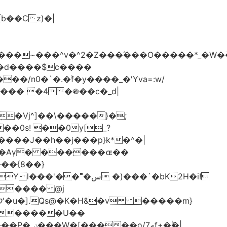
���d����$c����
/n0�`�.�֜f�y����_�'Yva=:w/
���� �4�֍��c�_d|
��0s! ��0y[_?
��{8��}
 �)���`�bK2H�i!
S���� @j
ޠf+�ۖ�|