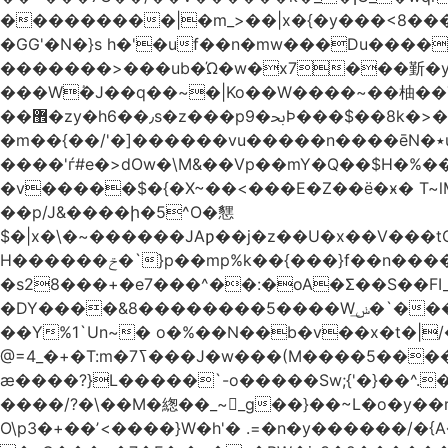
���������|�m_>��|x�{�y���<8����ew�nF{��˟���`�F�z
�GG'�N�}s h�'�uf��n�mw���Du����
�������>���ub�Ώ�w�x7���斳�y��
���Wٝ�J��q��~�|Ko��W����~��柚��
��޾�zy�h6��٫s�z���p9�ﲝϷ���$��8k�>�O���I�y�/O~���Eo>GË3�عr�Ͼ6wVg�/߭n�Ͻ�4Jw�o�&�o��i
�m��{��/'�]������vu�����n����ēN�٭u�����o'�����w�^�Q���2�;U>��ʧ�� ��W_/|
����'ѓ#e�>dOw�\M&��Vp��mY�Q��$H�%
�v�����$�{�X~��<���E�Z��ё�ӿ� T~lM�
��p/J&����ի�5^O�㦟
$�|x�\�~������JAƿ��j�z��U�x��V���
H������ݗ�`}p��mp%k��{���}f��n����G{߿�_lz��=}�N�9���N� P�+�xd_�~�>����֚���v/f������!t�}
�s28���+�e7���^��:�oA�Σ��S��FI
�DY����&8��������5����Wݭ͟�`����G�'ʭ����\N����.�W��w��ӫx>�~f�v&}����e��a`& y������8��`Gʾ;퇏
��Y%1`Un~� o�%��N��b�v��x�t�|/
ӕ����?}L�����`-o�����Sw;{'�}��^.
����/?�\��M�緫��_~_g��}��~L�o�y�
O\p3�+��ʼ<����}W�h'� .=�n�y������/�{A��֏���