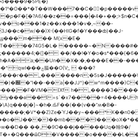
�o����9�5PE�}
1ˢ�O��*�T��W���7��C�㛯ٍ�p�����v 
��ַp�F�[�?A6/��z��=���|�4�+��;>$n�C
>�v��o���1�z��x���1�v�,~��-
3J��c�w/��)X-{��HIG�f�Y���ȸ)��J-
��ϣ���m��� M{x�E�
��74G5�L� �����~�N����#��R7����upz
������4;�{]� ��/��!�Y�o�s*���{�6
h�A�a;��Un��X�:�,����E��-���.
5���r��_�������n;�5s�J������
�)�԰�"l��-��a|��JJ^}� w^m����)C�
T����]�F�VM�{Xf h�_����3� �
y���ѳ��l=s`�x7����=4����U
A)q���j�]~�h�.ԃF��(��(v��"ʍ�B�-
�����;�V*��Z)Ze�ΎJ��y~���*K��n0
���o�J���I��mb�� �l���oX�*���^
�w��D�� ��_�9O���j�����Uq�翰9�/
�+�Q���ѿD�V��ܿ���o�����L��>�