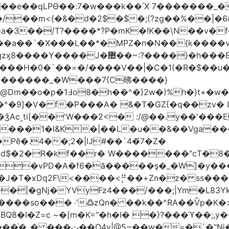
t��e��qLPϴ��:7�w���k��՛X 7�������_�
;(?zg��%��|�ڀ#6�?
��.N�_�E7�u�_ٺ�_ ����/��m<{�&�d�2$�$�
��/T?����*?P�mK�!K��\N��v�f�
`�X���L��*�MPZ�n�N��{k����v�d�/yڷ��=P
�w���2`O��2��l`��1X����]�k17�Ψ'�
ч���H�0�`��=�/����V��|�C�1(�R�$��u
�������_�W���7{C昲� ���}
�}2w�)%h�}t+�w��
ǯAc˲ti[��'W���2<� :/@��.y��'���E
�����1�I&K�|��L�u��&��Vga�
Pĕ�.4��;2�|lJ#��`4�́7�Z�
�d$�2�R�kf��r� W�������"ϲT�
��|�gǋ�YVyFz4���/���;|Ym�L83Y
'߷zQn� ��k��^RA��Ѷp�K�>@tf3��ع^J���=-Nv�{ɒ�d
�I�Z=c ~�[m�K="�h�I� �}?���ϓ��;,y�