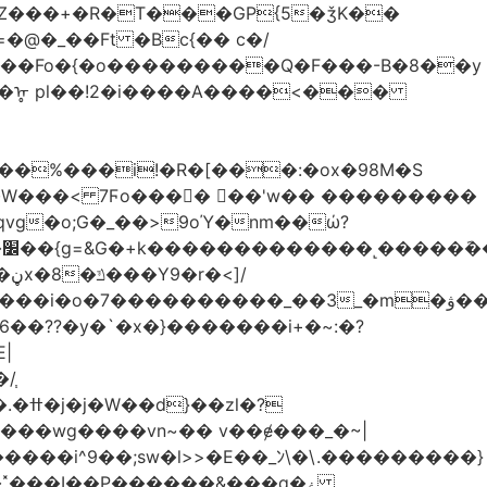
Z���+�R�T���GP{5�ǯK��
����Fo�{�o���������Q�F���-B�8��y
R�ᡎ pl��!2�i����A����<���
�W���
< 7Ϝo���� ��'w�� ���������
��??�y�`�x�}�������i+�~:�?
|
/֧
�?
�wg����vn~�� v��ɇ���_�~|
�����i^9��;sw�l>>�E��_ﾝ\�\.���������}