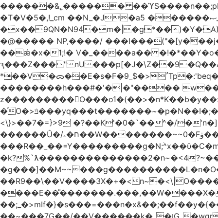
������&˿������ ��ϓS����n��;p
�T�V�5�,!_cm ��N_�J�a5 ������ޞ_b��O��U:�޳ܯZ:�)Q�4������� &Zf��=�@�_��Ft �Bc{�� c�/
�x��9QN�N94�m�|�g*��)�Y�A
�@����� NP,����/ ���I���("�[y��
��ǽ�x�1;!� V�_����a�� �!�*��Y�
ԇ���Z���"nU���p[�J�\Z��9�Q��A�
*��V�ᯅ��E�s�F�ﹸ<�$_9Tp�:'beq�Mfcn�oj�n��,�>N4�S+b���p1&}&�|�p���%���i!�R�[���:�ox�98M�S
��������h���#�'�|�"���� w�
z���������O���oߗ�(��>�n*K��b�y��:^��NV�{����O~';w37z8�}��t(}R/��Rqvg�o;G�_��>9oΎ�nm��ώ?
�ͮO�>ݿ���yq���t�������~�p�N��I�;�68������b�f���'�ܟ�ks�f����f���`K�׼��{g=&G�+k�������������˻�����݇�������re6�o�^�~��=
<\}>��7�=}>9 �?��K'�0�`��^�/�'n�]�n���~��z��ރ����;ۻݼ�q��L�
������Û�/ח�ۦ��W��������~~0�Fۋ���j���[���{�������Ҷ���/[��v��ެ�9����i�o�7����������_��3_�m�ۋ����
���R��_��=Y���������g�N;ۛ^x��ϋ�C�
�k?%`ƛ��������������2�n~�<4?~���
�g���]��M~~���g����������L�n�O�?�
��R9��\��V����3X�+�<n~�<\|O�������w��f�
����E��̎�������.���,��W����X�ϼ��
��;_�>mIf�} �s���=���n�x&��;��f��y�
��~���7G��/��V������k�_�ןG_�wqr$�7����ɻ��-�2��(KO>�F�����!���˟���I��P������&���q�ۼ