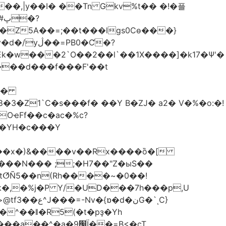
��,|y��Ι� ��Tn Gkv%t�� �!�플
Z5A��=;��t���lgs0Cѳ���}
B0�Ƈ�?
���d���f���F'��t
OҽFf��c�ac�%c?
��YH�c���Y
8��x�)&����v��Rx����ȍ�[
k�,�%j�P Y/�UD���7h���p,U
�نG�`ͺC}
�^��ǁ�R5(�t�pҙ�Υh