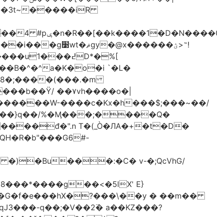
-��3t~�����iR
��0�Ë��r�-
�@x������ؽ>˶!
�B�^�^a�K�o�i `�L�
���b��Ϋ/ ��۷vh����o�|
������W-����c�Kx�h���$;���~��/
 �)�Bu���:�C� v-�;QcVhG/
���*����g��<�5lX' E}
P�G�f�e���hX�?���\��y � ��m��
���-q��;�V��2߳� a��KZ���?