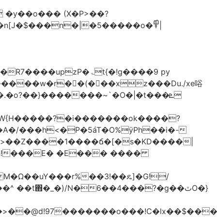
�y��o��� (X�P>��?
�n[J�$���n�|�5�����o�߾|
P�ۃt{�!g����9 py
�����w�r��ٌ(� ��xz���Du./xe唂
�o?��}�������~`�O�|�t���ܧ
W{H�����?�i�������ok����?
A�/���h<�P�5áT�O%ӱPh��i�-
��>��Z����1����ճ�[�s�KD����|
h!���E� �E��� ����
� M�Ω��uY���r%��3!��ዴ]�G!/
 ��t΋�_�)/N�6��4���?�g��ٿO�}
�@d!97�������o���!C�lx��$����