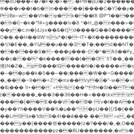
�oO���<
�7�F�;�>�߸�PW�js3�2�����
֎���v��t�b�m�����[����C�Y]��y��
P/Be~w:��Vh�ҿ� k���ſ8 @P"1�ͥ��
�h�I|~�k�ˮf#+g����!v�8 ^�H_@�n���
��y�c.m�|dJyx��&�t]d����G��9����
O��.��H��9W:'n|u*�(�~IT+�X������
�1/I�E��_�YԱ��u��:�3�T�;��Հ��NT�T��
������S�~���g���-{�^�ΆS��Fy_;
��c���^�k������{��O`5T��_��
倩)N�Z�؂pB���!Q����N�/�����x�o�^qwI���ݘ膉��O{V;,  ���?
�~��p��k�5��~��;����W��~G����
�_���~9��+Z �mx��Vy�}|�"-w��=
�&\��� ΊI+��`+b(��"^fH�Sl��
{������_���3��36��H�<���\kxz
֫����[��E���V��B� /v�l��Α��\
�y��Yh����V��%�џ��^�pU��[{/$�[��
��LrS{e�1db9�4t��ǿ��� ��Nʼ=x_
���y��[����믯�����)z�?���/�_�;O�
�����������pz��BU�������,�xs�T