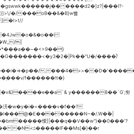
>\/�/���oB��&�B}w뼱
�l>t//
�*���a��~�<>9��}
G��ܺ�����<�y3�2�|Pk��"U�/����/ͭ
��i�=>�p��/.���4�>>��D�'�����
�淓�w�y�i�=����v�f��?
�l���@�E��������N~�/.W�߮�|
�bm�����懓]|���q��V��w"}��0���'?
lF��Ms[�}��r