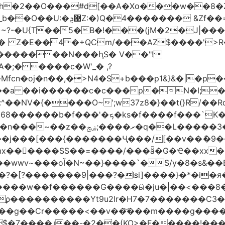
h�2��O���#d[��A�Xօ���w��8�
)~?-�U{T��5�B�!���(jM�2�J|�
�j� Z�E��4�+QCm/���AZ$����'>
o����� ��N���ԧS� V��"!
;� ����c�W'_� ,?
��a ��i������c�c���p�N�I;
����3�ڼx�8�ݿ���Y9�r�<]/
mx������SS��=����/���ǟ�G�Ҽ��xx�6
wwv~���oǏ�N~��}����`�S/y�8�s&��E
[?�������9|���?�ʪi]����}�*�i�я�
�����G����ӹ�ju�|��<���8�.�ߚ�j�j�W��d}��zl
��������Yt9u2Ir�H7�7� ������C3���
{���g��Cr�����<��v��͝���m����g���