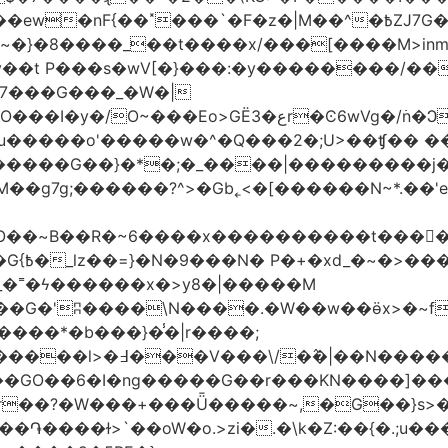
�|M��^�߿ZJ7G��gswwk������j�� ����d2�]z?|���I?-
~�}�8����_��t����x/���[����M>inm}]
t P���s�wV[�}���:�y��������/��}
7���G���_�W�|
������G��}�*�;�_����|���������j
�g7g;������?^>�Gb˿<�[������N~*.��'e�
tO��~Β��R�~6����x����������t����
_�˭�ϟ������x�>y8�|�����M
����*�b���}�̾�|r����;
@=4_�+�T:m�7ߖ���J�w���(M����5��������l>�߃�
��V���\/�߮�|��N����
��GO��6�I�ng�����G��r���KN����]��
�r��?�W���+���Ǖ�����~,�G��}s>�
�ɫ>`��oW�o.>zi�.�\k�Z:��{�.;u�����N<ݿ�����