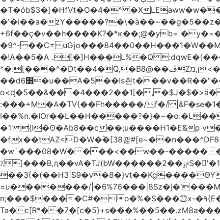
�T�ób$3�]�HfVt�O�4�^ �XLEaww�w�
�'�i��a�zY�����?�\�à��~��g�5��z�
+6f��ç�v��h����K?�*κ��;@�y
b= �y�=��1a�}�ש9Pov;A�B�F���9��pb��]�
�9^-��C=uGjo���84��0��H���1�W��M
�!A��5�Aہ[�]H���L%�Q :dqwE�(���q��X�.bc�1d��\��#X�4��W�� Ldg
*�:[���^�Dt��4�Q,�B8@��ڦZן,מ<�oJ���ލ:�#���YLmh�Y?_D��B� ,e�����/�l=� k*w�_X�LwS�
��d6׸�u��A�5ׅ��Is췬t���v��R��"���x��I��sz��%�
o<ɖ�5��&���4���2��1[�,�$J�$�>ä�
:���+M�A�TV{��Fh�����/f�/|&F�
se�
I��%n.�IOr��L��H�����?�}�~�o:�L�
�1ˑ {l�ʘ�Ab8��c��;u����H1�E&p v�<��xڠ4��!l l�Ȧ5��>LwbMp��x`���
�fx��tAZ<D�W�ؓ�[38괆#[e~��n�
��^DF
�w`���08�W����<��w��-������(Y��'ǺS�+ ��!�O�з�:�
٪]���B,ԯ��vA�TJ(bW������ݥۉ��2S�'�1�^c�Rs��l�0���צ� ���[�����c0��jб e5N�LES���I�=��������
��3{�(��H3|S9�v�8�}vt��Kg����ӨY�
=u�������/|�6%76���|8Sz�j�'���
n;���$����C#�o�%�S���㉝x-�٩{E� 5ʺV:��wZ�����,@�o�wr��y-���C���2���bj��N\ϟ�����<k@�3?
Ta�c[R*��7�[c�5}+s��́�%��5��.zM8a�