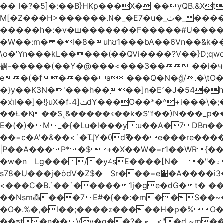
�� I�?�5]�:��B}HKp���X� ��yQB.&X
M[�Z���H>����
�����h�:�v�ш�������F�����#U����a�3
�W��:m� �l�8�uhʊ1���bA��6Vn��&k���a��
\o�'Yn���kL�����(��QVi����?V��}D;qwqzӽ8����Y����J�޺��~:?����}�h���Ek
쁡-�����(��Y�@���<���3�� ��i�
e�(�f����a���Q�N�ްg/.�\tO
�}y��K3N�'���h����]n�E՚�J�54�h@Dm��o�p�1߃o8�h��^
�xi̔l��]�!}uX�f˔4]ݖdY���O��*�^+i���\�;�^�9]�V� f�P���A� &�T�GZ{�q��zv� 8�3�Z1`C�s���f� ��Y B�ZJ� a2� V�%�o:�!
��Ł�K��S˰&�����k��k�S"f��)N���_p��
E�(�)�M_�{�Lu�l���y:u��A�7DBn
��=ϲ�A'�&��<`�ҴY�0dޫ���e���re����
|P��A���P*�$+�X��W�=r1��WR{�
�w�nLg���/�y4sE����[N� �"�۽�vPD�A�f6�ă�����ş�_�W]�y�����N��� ;;�H7��"Z�ыS��
s78�U���j�òdV�Z$� Sr���=e׻�A����i3�J�T�xDq2F\<����<⡛��+Zn�z� ss���tⵚÑ5��n(Rh����~�0��!
<���C�B.`��`�����1j�ge�dG�t� �
��Nsm߷���7E#�{��:�m� �S��~����so��� ˒
�O�.%�,�l��;����z�����H�p�%O�BQ8
��ƽt�n��Vv�q��?�ې <"�d ~m����ͬ�_� ���ث��O4y|@5~��w�=�`�"ǋ���a��^�a�9՗Ϊ��=B<�cT