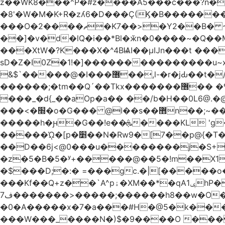
z��WK8���^P�#z����A5���c���?n�
�8'�W�M�K+R�zʎ6�D���Ç(Ϗ�B�������
���O�2����ޗ�K7��>�Y2��B� ~$�ӵ�ã��m�dQp^�T�[� k�*h� �q�R�� +��4.�Rm�!�@�ߝ��������ҲM �e
̎��]�v�d�lQ�i��*Bl�ӂn�0����~�Q�
���XtW�?K���X�^4BѨI��μĲn���t ���
sD�Z�I0Z�1!�]���������������u~x~�_
&$`�����@�Ӏ���޶��,l-�r�jԂ��t�/�� $7p;�Ӳ�g�T��?��PP��4&�i��W!�~q~q�>��4��"�o�!á����2V��#��
������;�tm��Q´��Tkx�������޶�� �º��͖���d�r���+:�^_����x�b�sgn|�ktW�>�S�����z��W;�!rD���_��t���t
���_�d{_��aOp�a�� ��/b�H��0L6@
���<�׭�o�G��� @ǀ��s��޻n��;~��3R�˿�^r���iV��I $������#�Lы�����d�����E} �����/
�����h�ԩ�G��!e��ܞ����KL 'g���W��w����Yv�
�����ᾨ�[p�׵��N�Rw9�[7��p@{�T��o�P"�t�U<y�쫘Q��PDp���� ��B��9x�����_h!� 1}]����,��!
��D��6j<@0���u��������j�S+��ڎ�|��kM;������`�
�z�5�B�5�ʸ+�����@��5�!m��X1��ߋ%���l|-o�<ė;���[�(�a�_�߿�Nn���t���o��\�`�,;E
�$���D;�:� =���gc.�|[�����
���Kf��Q+z��`A^pۀ�XM��*�qAݷ1hP��G�����YU�Xa��]��^ �D�.埗�B��%��?}
ف7�������>�����;������h8��w�O����էW������������{�g����y� |
�0�A�����x�7�a���#H�@5�k����
���W���_����N�)$�9����O ���