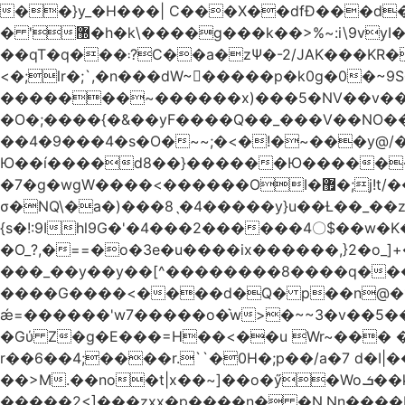
��}y_�H���| C���X��dfÐ���d
� '޽�h�k\����g���k��>%~:i\9vyI��[P�n.�.�5�Y6I�>|s�N�v8��N<�0�|p��)b��Cz)�|
��qT�q���܃?C��a�zΨ�-2/JAK���KR��Oz�y/���̳a��_5N
<�;lr�;`,�n���dW~�ٍ����p�k0g�0�~9S�2.�i�'^ڰ�F��i����w
�������~������x)���5�NV��v��h��t0L�e2��A���ۏifg��h�Q��`H�����~���^v�^2�Z���ۧ�
�O�;����{�&��yF����Q��_���V ��
��4�9���4�s�O�~~;�<�!�~���y@
Ю��í����d8��}������Ю�������/
�7�g�wgW����<������OI�޿�;j!t/��^�� r�_��ӯ_�7ǧ����ٕw�u6;�J�?�����E
σ�NQ\�a�)���8ˎ�4�����y}u��Ƚ��_��z ��>�*��en)ڒ�"=�ᯠ��Y��0>??|v2Ԭv�?
{s�!:9Ihl9G�'�4���2������4〇$��w�K
�O_?,�==�o�3e�u����ix������,}2�o_]+��^?̮���������4Og�
���_��y��y��[^��������8����q���#9?wN1ޗ_��O�S���K� �|��<�O���K���Aγ�
����G����<����d�Q� p��n@�1�
ǽ=������'w7�����o�͛w>�~~3�v��5���m���?
�Gύ Z�g�E���=H��<��u Wr~��
r��6��4;����r.``�0H�;p��/a�7 d�I|����9:�3h�
��>M.��no�t|x��~]��o�ӳ�Wo.ܭ��k���~q��t��x¯��oN�+@W��s|�ޅ`�������U��
�����2<]���zxx�p����n� �N.Nn����L�'.Dp�G�U\