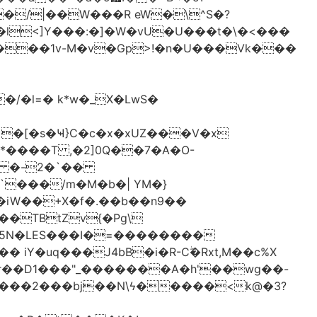
�/|��W���R eW�\^S�?
l<]Y���:�]�W�vU�U���t�\�<���
 �[�s�Ҹ}C�c�x�xUZ���V�x
-*����T ,�2]0Q��7�A�O-
�# �-2�`��
�iW��+X�f�.��b��n9��
 iY�uq���J4bB�i�R-Cۖ�Rxt,M��c%X
�r��D1���"_�������A�h'��wg��-