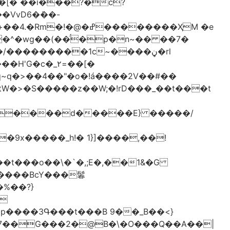
[� ��ǐ���?�ċ?
vD6�݁��-
�^�wg��(��̈́�p�n~�� ��7�
/���������1c~����ڼ�rl
�c�_٢=��[�
�����BcY���鬊
���3Գ���t���B 9��_B��<}
7��G���2�@B�\�O���Q��A��|