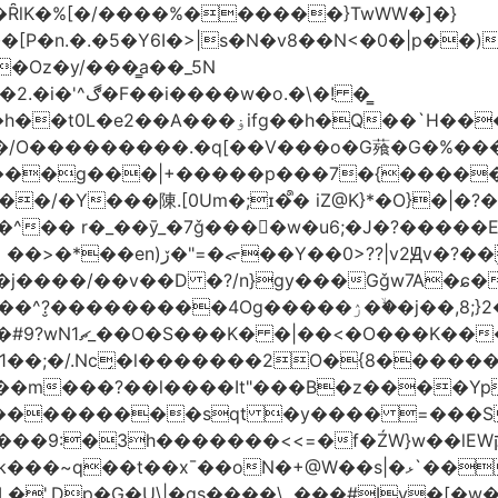
�ȒlK�%[�/����%������}TwWW�]�}
�o.�\�! �͇
��O�����*_�W�߳��Ӌ��S�kg����ϝ$��N����{�?
NO��/O���������.�q[��V���o�G薞�G�%
/���g���|+
�����p���7�{�������
�Y���陳.[0Um�;ɪ�᩺� iZ@K}*�O}�|�?
��ܹ�Vj^]��\�����}�;
�j����/��v��D �?/n}gy���Gǧw7A�ɕ�
����ۯ��ۙ�j��,8;}2����J��h��j���p}k*�^�|
 ������ɶ��
�;�/.Nc̗�l�������2O�{8������
��l����It"���B�z����YpY l���'��˭�س
� ���������sqt �y���� =���
������<<=�f�ŹW}w��lEWק'�u�].Qs@�K�H&�v �����m}
|�qs����\,.���#Iv�[�w���P�ݭ���W�[�����o/7