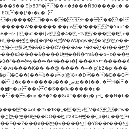
�5��:9|x89F�̙ ��<�;!���Ň30���͇�k�
�H�� ��\�ͭr��4 #pݷ�n�R��[��k����1�D�N��
W������,��pw�!���*�Yxb^���i���g׹wt�ޘgy
��u߄���1D*�%[
n_����g[�qP�HW�WQpqw��ono���
"�0����s3����&����U��Ň�^m&��o~z���
�0�"��y������)�[,���A> �����
ڛuz��{��. � H� �QH�R�b"���G6#-
�p�
���s�uy �B�2��8/XГ��l�g�gH_ ��N�b�
����"�%oL�#x�1K�_��>V�4�#w�8
����G��DO��#z8%+��{_a�Uj��
��7���e���ν����| �Y8��r���jqJ3