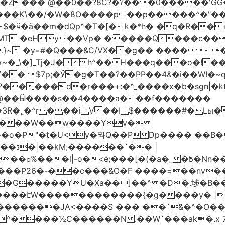
�Z��� @��0��?8C?�?���0�����'GG�
��Ƙ\��/�W�ßO����p��p�����^�"���V
�MT �eHy��Vp� �����Q���c��
.}~ �y=#�Q���&C/VX��g�� ���� �
\�]_Tj�J� h^��H���q���o�!����H'G
.�@��Ӹ����s��4����a� ��f�������
� |
�,��1&�G
ο���P26�-��c���&O�F ����=��nv
�����JA<����S ��� ��`&�^�O��p�
^����½C������N.��W`���ak�.x 