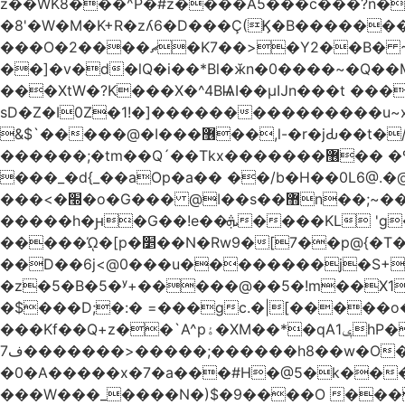
z��WK8���^P�#z����A5���c���?n�
�8'�W�M�K+R�zʎ6�D���Ç(Ϗ�B�������
���O�2����ޗ�K7��>�Y2��B� ~$�ӵ�ã��m�dQp^�T�[� k�*h� �q�R�� +��4.�Rm�!�@�ߝ��������ҲM �e
̎��]�v�d�lQ�i��*Bl�ӂn�0����~�Q�
���XtW�?K���X�^4BѨI��μĲn���t ���
sD�Z�I0Z�1!�]���������������u~x~�_
&$`�����@�Ӏ���޶��,l-�r�jԂ��t�/�� $7p;�Ӳ�g�T��?��PP��4&�i��W!�~q~q�>��4��"�o�!á����2V��#��
������;�tm��Q´��Tkx�������޶�� �º��͖���d�r���+:�^_����x�b�sgn|�ktW�>�S�����z��W;�!rD���_��t���t
���_�d{_��aOp�a�� ��/b�H��0L6@
���<�׭�o�G��� @ǀ��s��޻n��;~��3R�˿�^r���iV��I $������#�Lы�����d�����E} �����/
�����h�ԩ�G��!e��ܞ����KL 'g���W��w����Yv�
�����ᾨ�[p�׵��N�Rw9�[7��p@{�T��o�P"�t�U<y�쫘Q��PDp���� ��B��9x�����_h!� 1}]����,��!
��D��6j<@0���u��������j�S+��ڎ�|��kM;������`�
�z�5�B�5�ʸ+�����@��5�!m��X1��ߋ%���l|-o�<ė;���[�(�a�_�߿�Nn���t���o��\�`�,;E
�$���D;�:� =���gc.�|[�����
���Kf��Q+z��`A^pۀ�XM��*�qAݷ1hP��G�����YU�Xa��]��^ �D�.埗�B��%��?}
ف7�������>�����;������h8��w�O����էW������������{�g����y� |
�0�A�����x�7�a���#H�@5�k����
���W���_����N�)$�9����O ���