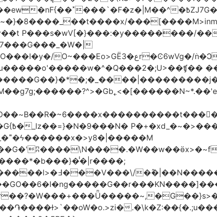
�|M��^�߿ZJ7G��gswwk������j�� ����d2�]z?|���I?-
~�}�8����_��t����x/���[����M>inm}]
t P���s�wV[�}���:�y��������/��}
7���G���_�W�|
������G��}�*�;�_����|���������j
�g7g;������?^>�Gb˿<�[������N~*.��'e�
tO��~Β��R�~6����x����������t����
_�˭�ϟ������x�>y8�|�����M
����*�b���}�̾�|r����;
@=4_�+�T:m�7ߖ���J�w���(M����5��������l>�߃�
��V���\/�߮�|��N����
��GO��6�I�ng�����G��r���KN����]��
�r��?�W���+���Ǖ�����~,�G��}s>�
�ɫ>`��oW�o.>zi�.�\k�Z:��{�.;u�����N<ݿ�����