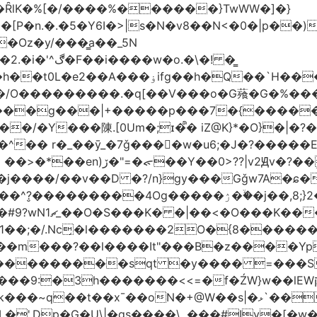
�ȒlK�%[�/����%������}TwWW�]�}
�o.�\�! �͇
��O�����*_�W�߳��Ӌ��S�kg����ϝ$��N����{�?
NO��/O���������.�q[��V���o�G薞�G�%
/���g���|+
�����p���7�{�������
�Y���陳.[0Um�;ɪ�᩺� iZ@K}*�O}�|�?
��ܹ�Vj^]��\�����}�;
�j����/��v��D �?/n}gy���Gǧw7A�ɕ�
����ۯ��ۙ�j��,8;}2����J��h��j���p}k*�^�|
 ������ɶ��
�;�/.Nc̗�l�������2O�{8������
��l����It"���B�z����YpY l���'��˭�س
� ���������sqt �y���� =���
������<<=�f�ŹW}w��lEWק'�u�].Qs@�K�H&�v �����m}
|�qs����\,.���#Iv�[�w���P�ݭ���W�[�����o/7