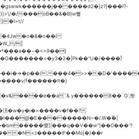
>\/�/���oB��&�B}w뼱
�l>t//
�*���a��~�<>9��}
G��ܺ�����<�y3�2�|Pk��"U�/����/ͭ
��i�=>�p��/.���4�>>��D�'�����
�淓�w�y�i�=����v�f��?
�l���@�E��������N~�/.W�߮�|
�bm�����懓]|���q��V��w"}��0���'?
lF��Ms[�}��r