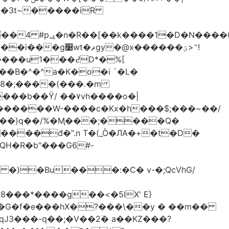
-��3t~�����iR
��0�Ë��r�-
�@x������ؽ>˶!
�B�^�^a�K�o�i `�L�
���b��Ϋ/ ��۷vh����o�|
������W-����c�Kx�h���$;���~��/
 �)�Bu���:�C� v-�;QcVhG/
���*����g��<�5lX' E}
P�G�f�e���hX�?���\��y � ��m��
���-q��;�V��2߳� a��KZ���?