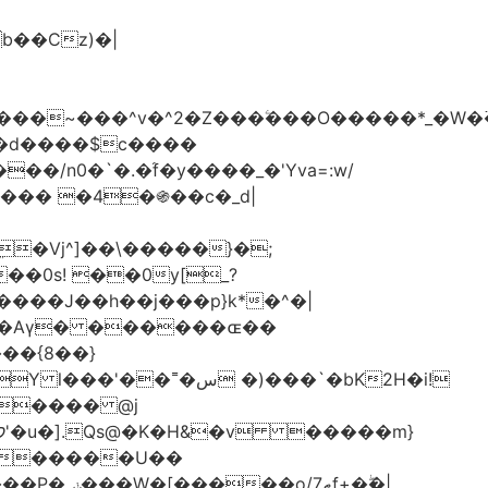
���d����$c����
/n0�`�.�֜f�y����_�'Yva=:w/
���� �4�֍��c�_d|
��0s! ��0y[_?
��{8��}
 �)���`�bK2H�i!
S���� @j
ޠf+�ۖ�|