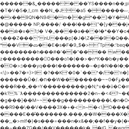
������&˿������ ��ϓS����n��;p
�T�V�5�,!_cm ��N_�J�a5 ������ޞ_b��O��U:�޳ܯZ:�)Q�4������� &Zf��=�@�_��Ft �Bc{�� c�/
�x��9QN�N94�m�|�g*��)�Y�A
�@����� NP,����/ ���I���("�[y��
��ǽ�x�1;!� V�_����a�� �!�*��Y�
ԇ���Z���"nU���p[�J�\Z��9�Q��A�
*��V�ᯅ��E�s�F�ﹸ<�$_9Tp�:'beq�Mfcn�oj�n��,�>N4�S+b���p1&}&�|�p���%���i!�R�[���:�ox�98M�S
��������h���#�'�|�"���� w�
z���������O���oߗ�(��>�n*K��b�y��:^��NV�{����O~';w37z8�}��t(}R/��Rqvg�o;G�_��>9oΎ�nm��ώ?
�ͮO�>ݿ���yq���t�������~�p�N��I�;�68������b�f���'�ܟ�ks�f����f���`K�׼��{g=&G�+k�������������˻�����݇�������re6�o�^�~��=
<\}>��7�=}>9 �?��K'�0�`��^�/�'n�]�n���~��z��ރ����;ۻݼ�q��L�
������Û�/ח�ۦ��W��������~~0�Fۋ���j���[���{�������Ҷ���/[��v��ެ�9����i�o�7����������_��3_�m�ۋ����
���R��_��=Y���������g�N;ۛ^x��ϋ�C�
�k?%`ƛ��������������2�n~�<4?~���
�g���]��M~~���g����������L�n�O�?�
��R9��\��V����3X�+�<n~�<\|O�������w��f�
����E��̎�������.���,��W����X�ϼ��
��;_�>mIf�} �s���=���n�x&��;��f��y�
��~���7G��/��V������k�_�ןG_�wqr$�7����ɻ��-�2��(KO>�F�����!���˟���I��P������&���q�ۼ