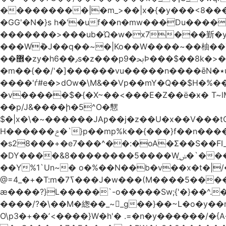
���������|�m_>��|x�{�y���<8����ew�nF{��˟���`�F�z
�GG'�N�}s h�'�uf��n�mw���Du����
�������>���ub�Ώ�w�x7���斳�y��
���Wٝ�J��q��~�|Ko��W����~��柚��
��޾�zy�h6��٫s�z���p9�ﲝϷ���$��8k�>�O���I�y�/O~���Eo>GË3�عr�Ͼ6wVg�/߭n�Ͻ�4Jw�o�&�o��i
�m��{��/'�]������vu�����n����ēN�٭u�����o'�����w�^�Q���2�;U>��ʧ�� ��W_/|
����'ѓ#e�>dOw�\M&��Vp��mY�Q��$H�%
�v�����$�{�X~��<���E�Z��ё�ӿ� T~lM�
��p/J&����ի�5^O�㦟
$�|x�\�~������JAƿ��j�z��U�x��V���
H������ݗ�`}p��mp%k��{���}f��n����G{߿�_lz��=}�N�9���N� P�+�xd_�~�>����֚���v/f������!t�}
�s28���+�e7���^��:�oA�Σ��S��FI
�DY����&8��������5����Wݭ͟�`����G�'ʭ����\N����.�W��w��ӫx>�~f�v&}����e��a`& y������8��`Gʾ;퇏
��Y%1`Un~� o�%��N��b�v��x�t�|/
ӕ����?}L�����`-o�����Sw;{'�}��^.
����/?�\��M�緫��_~_g��}��~L�o�y�
O\p3�+��ʼ<����}W�h'� .=�n�y������/�{A��֏���