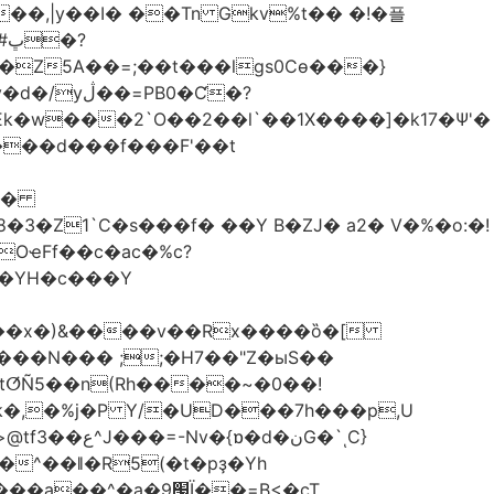
��,|y��Ι� ��Tn Gkv%t�� �!�플
Z5A��=;��t���lgs0Cѳ���}
B0�Ƈ�?
���d���f���F'��t
OҽFf��c�ac�%c?
��YH�c���Y
8��x�)&����v��Rx����ȍ�[
k�,�%j�P Y/�UD���7h���p,U
�نG�`ͺC}
�^��ǁ�R5(�t�pҙ�Υh