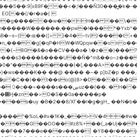
�5��:9|x89F�̙ ��<�;!���Ň30���͇�k�
�H�� ��\�ͭr��4 #pݷ�n�R��[��k����1�D�N��
W������,��pw�!���*�Yxb^���i���g׹wt�ޘgy
��u߄���1D*�%[
n_����g[�qP�HW�WQpqw��ono���
"�0����s3����&����U��Ň�^m&��o~z���
�0�"��y������)�[,���A> �����
ڛuz��{��. � H� �QH�R�b"���G6#-
�p�
���s�uy �B�2��8/XГ��l�g�gH_ ��N�b�
����"�%oL�#x�1K�_��>V�4�#w�8
����G��DO��#z8%+��{_a�Uj��
��7���e���ν����| �Y8��r���jqJ3