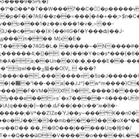
�o����9�5PE�}
1ˢ�O��*�T��W���7��C�㛯ٍ�p�����v 
��ַp�F�[�?A6/��z��=���|�4�+��;>$n�C
>�v��o���1�z��x���1�v�,~��-
3J��c�w/��)X-{��HIG�f�Y���ȸ)��J-
��ϣ���m��� M{x�E�
��74G5�L� �����~�N����#��R7����upz
������4;�{]� ��/��!�Y�o�s*���{�6
h�A�a;��Un��X�:�,����E��-���.
5���r��_�������n;�5s�J������
�)�԰�"l��-��a|��JJ^}� w^m����)C�
T����]�F�VM�{Xf h�_����3� �
y���ѳ��l=s`�x7����=4����U
A)q���j�]~�h�.ԃF��(��(v��"ʍ�B�-
�����;�V*��Z)Ze�ΎJ��y~���*K��n0
���o�J���I��mb�� �l���oX�*���^
�w��D�� ��_�9O���j�����Uq�翰9�/
�+�Q���ѿD�V��ܿ���o�����L��>�