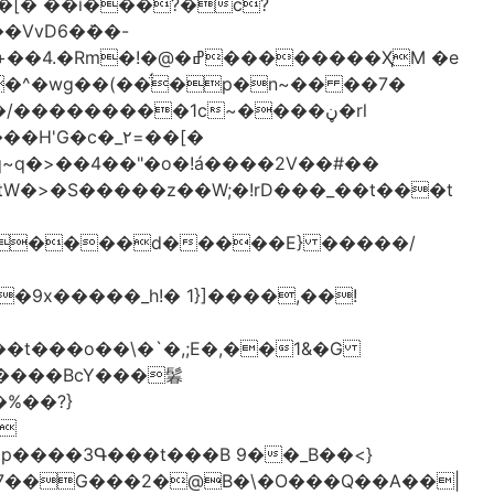
[� ��ǐ���?�ċ?
vD6�݁��-
�^�wg��(��̈́�p�n~�� ��7�
/���������1c~����ڼ�rl
�c�_٢=��[�
�����BcY���鬊
���3Գ���t���B 9��_B��<}
7��G���2�@B�\�O���Q��A��|