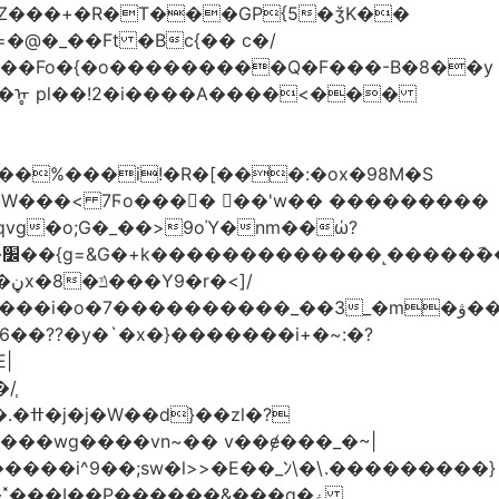
Z���+�R�T���GP{5�ǯK��
����Fo�{�o���������Q�F���-B�8��y
R�ᡎ pl��!2�i����A����<���
�W���
< 7Ϝo���� ��'w�� ���������
��??�y�`�x�}�������i+�~:�?
|
/֧
�?
�wg����vn~�� v��ɇ���_�~|
�����i^9��;sw�l>>�E��_ﾝ\�\.���������}