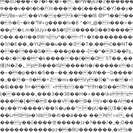
�oO���<
�7�F�;�>�߸�PW�js3�2�����
֎���v��t�b�m�����[����C�Y]��y��
P/Be~w:��Vh�ҿ� k���ſ8 @P"1�ͥ��
�h�I|~�k�ˮf#+g����!v�8 ^�H_@�n���
��y�c.m�|dJyx��&�t]d����G��9����
O��.��H��9W:'n|u*�(�~IT+�X������
�1/I�E��_�YԱ��u��:�3�T�;��Հ��NT�T��
������S�~���g���-{�^�ΆS��Fy_;
��c���^�k������{��O`5T��_��
倩)N�Z�؂pB���!Q����N�/�����x�o�^qwI���ݘ膉��O{V;,  ���?
�~��p��k�5��~��;����W��~G����
�_���~9��+Z �mx��Vy�}|�"-w��=
�&\��� ΊI+��`+b(��"^fH�Sl��
{������_���3��36��H�<���\kxz
֫����[��E���V��B� /v�l��Α��\
�y��Yh����V��%�џ��^�pU��[{/$�[��
��LrS{e�1db9�4t��ǿ��� ��Nʼ=x_
���y��[����믯�����)z�?���/�_�;O�
�����������pz��BU�������,�xs�T