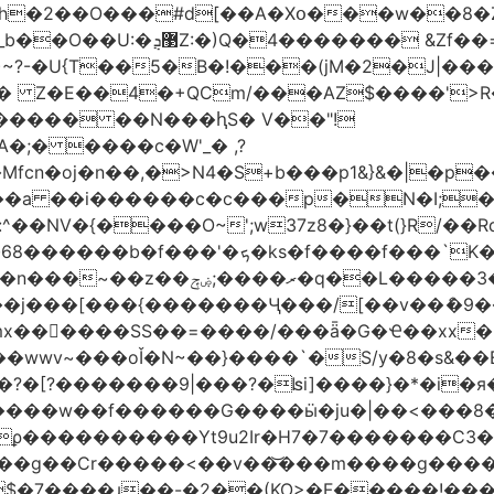
h�2��O���#d[��A�Xօ���w��8�
)~?-�U{T��5�B�!���(jM�2�J|�
�j� Z�E��4�+QCm/���AZ$����'>
o����� ��N���ԧS� V��"!
;� ����c�W'_� ,?
��a ��i������c�c���p�N�I;
����3�ڼx�8�ݿ���Y9�r�<]/
mx������SS��=����/���ǟ�G�Ҽ��xx�6
wwv~���oǏ�N~��}����`�S/y�8�s&��E
[?�������9|���?�ʪi]����}�*�i�я�
�����G����ӹ�ju�|��<���8�.�ߚ�j�j�W��d}��zl
��������Yt9u2Ir�H7�7� ������C3���
{���g��Cr�����<��v��͝���m����g���