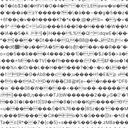
�T�ób$3�]�HfVt�O�4�^ �XLEaww�w�
�'�i��a�zY�����?�\�à��~��g�5��z�
+6f��ç�v��h����K?�*κ��;@�y
b= �y�=��1a�}�ש9Pov;A�B�F���9��pb��]�
�9^-��C=uGjo���84��0��H���1�W��M
�!A��5�Aہ[�]H���L%�Q :dqwE�(���q��X�.bc�1d��\��#X�4��W�� Ldg
*�:[���^�Dt��4�Q,�B8@��ڦZן,מ<�oJ���ލ:�#���YLmh�Y?_D��B� ,e�����/�l=� k*w�_X�LwS�
��d6׸�u��A�5ׅ��Is췬t���v��R��"���x��I��sz��%�
o<ɖ�5��&���4���2��1[�,�$J�$�>ä�
:���+M�A�TV{��Fh�����/f�/|&F�
se�
I��%n.�IOr��L��H�����?�}�~�o:�L�
�1ˑ {l�ʘ�Ab8��c��;u����H1�E&p v�<��xڠ4��!l l�Ȧ5��>LwbMp��x`���
�fx��tAZ<D�W�ؓ�[38괆#[e~��n�
��^DF
�w`���08�W����<��w��-������(Y��'ǺS�+ ��!�O�з�:�
٪]���B,ԯ��vA�TJ(bW������ݥۉ��2S�'�1�^c�Rs��l�0���צ� ���[�����c0��jб e5N�LES���I�=��������
��3{�(��H3|S9�v�8�}vt��Kg����ӨY�
=u�������/|�6%76���|8Sz�j�'���
n;���$����C#�o�%�S���㉝x-�٩{E� 5ʺV:��wZ�����,@�o�wr��y-���C���2���bj��N\ϟ�����<k@�3?
Ta�c[R*��7�[c�5}+s��́�%��5��.zM8a�