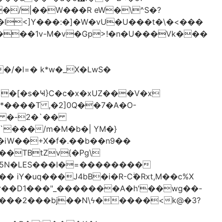
�/|��W���R eW�\^S�?
l<]Y���:�]�W�vU�U���t�\�<���
 �[�s�Ҹ}C�c�x�xUZ���V�x
-*����T ,�2]0Q��7�A�O-
�# �-2�`��
�iW��+X�f�.��b��n9��
 iY�uq���J4bB�i�R-Cۖ�Rxt,M��c%X
�r��D1���"_�������A�h'��wg��-