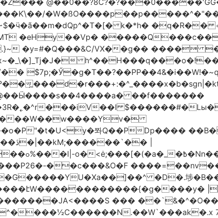
�Z��� @��0��?8C?�?���0�����'GG�
��Ƙ\��/�W�ßO����p��p�����^�"���V
�MT �eHy��Vp� �����Q���c��
.}~ �y=#�Q���&C/VX��g�� ���� �
\�]_Tj�J� h^��H���q���o�!����H'G
.�@��Ӹ����s��4����a� ��f�������
� |
�,��1&�G
ο���P26�-��c���&O�F ����=��nv
�����JA<����S ��� ��`&�^�O��p�
^����½C������N.��W`���ak�.x 