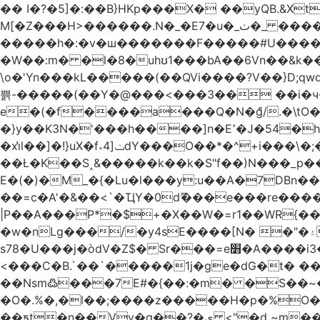
�� I�?�5]�:��B}HKp���X� ��yQB.&X
M[�Z���H>����
�����h�:�v�ш�������F�����#U����a�3
�W��:m� �l�8�uhʊ1���bA��6Vn��&k���a��
\o�'Yn���kL�����(��QVi����?V��}D;qwqzӽ8����Y����J�޺��~:?����}�h���Ek
쁡-�����(��Y�@���<���3�� ��i�
e�(�f����a���Q�N�ްg/.�\tO
�}y��K3N�'���h����]n�E՚�J�54�h@Dm��o�p�1߃o8�h��^
�xi̔l��]�!}uX�f˔4]ݖdY���O��*�^+i���\�;�^�9]�V� f�P���A� &�T�GZ{�q��zv� 8�3�Z1`C�s���f� ��Y B�ZJ� a2� V�%�o:�!
��Ł�K��S˰&�����k��k�S"f��)N���_p��
E�(�)�M_�{�Lu�l���y:u��A�7DBn
��=ϲ�A'�&��<`�ҴY�0dޫ���e���re����
|P��A���P*�$+�X��W�=r1��WR{�
�w�nLg���/�y4sE����[N� �"�۽�vPD�A�f6�ă�����ş�_�W]�y�����N��� ;;�H7��"Z�ыS��
s78�U���j�òdV�Z$� Sr���=e׻�A����i3�J�T�xDq2F\<����<⡛��+Zn�z� ss���tⵚÑ5��n(Rh����~�0��!
<���C�B.`��`�����1j�ge�dG�t� �
��Nsm߷���7E#�{��:�m� �S��~����so��� ˒
�O�.%�,�l��;����z�����H�p�%O�BQ8
��ƽt�n��Vv�q��?�ې <"�d ~m����ͬ�_� ���ث��O4y|@5~��w�=�`�"ǋ���a��^�a�9՗Ϊ��=B<�cT