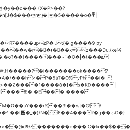
�y��o��� (X�P>��?
�n[J�$���n�|�5�����o�߾|
P�ۃt{�!g����9 py
�����w�r��ٌ(� ��xz���Du./xe唂
�o?��}�������~`�O�|�t���ܧ
W{H�����?�i�������ok����?
A�/���h<�P�5áT�O%ӱPh��i�-
��>��Z����1����ճ�[�s�KD����|
h!���E� �E��� ����
� M�Ω��uY���r%��3!��ዴ]�G!/
 ��t΋�_�)/N�6��4���?�g��ٿO�}
�@d!97�������o���!C�lx��$����