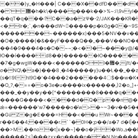
��}y_�H���| C���X��dfÐ���d
� '޽�h�k\����g���k��>%~:i\9vyI��[P�n.�.�5�Y6I�>|s�N�v8��N<�0�|p��)b��Cz)�|
��qT�q���܃?C��a�zΨ�-2/JAK���KR��Oz�y/���̳a��_5N
<�;lr�;`,�n���dW~�ٍ����p�k0g�0�~9S�2.�i�'^ڰ�F��i����w
�������~������x)���5�NV��v��h��t0L�e2��A���ۏifg��h�Q��`H�����~���^v�^2�Z���ۧ�
�O�;����{�&��yF����Q��_���V ��
��4�9���4�s�O�~~;�<�!�~���y@
Ю��í����d8��}������Ю�������/
�7�g�wgW����<������OI�޿�;j!t/��^�� r�_��ӯ_�7ǧ����ٕw�u6;�J�?�����E
σ�NQ\�a�)���8ˎ�4�����y}u��Ƚ��_��z ��>�*��en)ڒ�"=�ᯠ��Y��0>??|v2Ԭv�?
{s�!:9Ihl9G�'�4���2������4〇$��w�K
�O_?,�==�o�3e�u����ix������,}2�o_]+��^?̮���������4Og�
���_��y��y��[^��������8����q���#9?wN1ޗ_��O�S���K� �|��<�O���K���Aγ�
����G����<����d�Q� p��n@�1�
ǽ=������'w7�����o�͛w>�~~3�v��5���m���?
�Gύ Z�g�E���=H��<��u Wr~��
r��6��4;����r.``�0H�;p��/a�7 d�I|����9:�3h�
��>M.��no�t|x��~]��o�ӳ�Wo.ܭ��k���~q��t��x¯��oN�+@W��s|�ޅ`�������U��
�����2<]���zxx�p����n� �N.Nn����L�'.Dp�G�U\