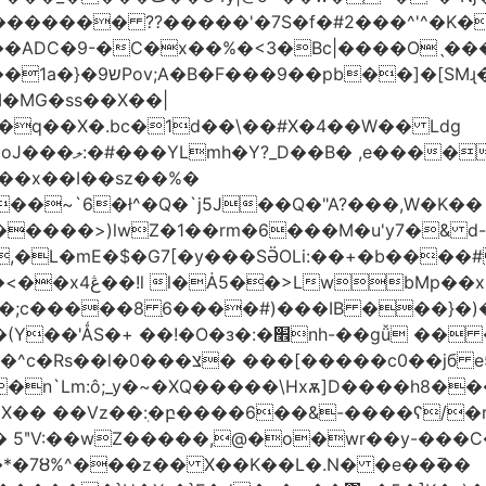
������� ??�����'�7S�f�#2���^'^�K�
�ADC�9-�C�x��%�<3�Bc|����Oˎ���
[SMɻ���1v-M�v�Gp>!�n�U���Vk���
�MG�ss��X��|
��~`6�ł^�Q�`j5J��Q�"A?���,W�K��
1�����>)lwZ�1��rm�6���M�u'y7�& d
�,�L�mE�$�G7[�y���SӚOLi:��+�b���
/m�M�b�| YM�}
8�;c�����8 ַ6����#)���IB ���}�)
׮nh-��gǚ �� ��TBtZv{�Pg\
n`Lm:ô;_y�~�XQ�����\Hxѫ]D����h8����
MX�� ��Vz��ٖ:�բ����6��&-����ʕ/
��*�7Ȣ%^���z�� X��K��L�.N� �e��߫��