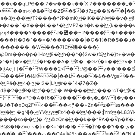
t��e��qLPϴ��:7�w���k��՛X 7�������_�
;(?zg��%��|�ڀ#6�?
��.N�_�E7�u�_ٺ�_ ����/��m<{�&�d�2$�$�
��/T?����*?P�mK�!K��\N��v�f�
`�X���L��*�MPZ�n�N��{k����v�d�/yڷ��=P
�w���2`O��2��l`��1X����]�k17�Ψ'�
ч���H�0�`��=�/����V��|�C�1(�R�$��u
�������_�W���7{C昲� ���}
�}2w�)%h�}t+�w��
ǯAc˲ti[��'W���2<� :/@��.y��'���E
�����1�I&K�|��L�u��&��Vga�
Pĕ�.4��;2�|lJ#��`4�́7�Z�
�d$�2�R�kf��r� W�������"ϲT�
��|�gǋ�YVyFz4���/���;|Ym�L83Y
'߷zQn� ��k��^RA��Ѷp�K�>@tf3��ع^J���=-Nv�{ɒ�d
�I�Z=c ~�[m�K="�h�I� �}?���ϓ��;,y�