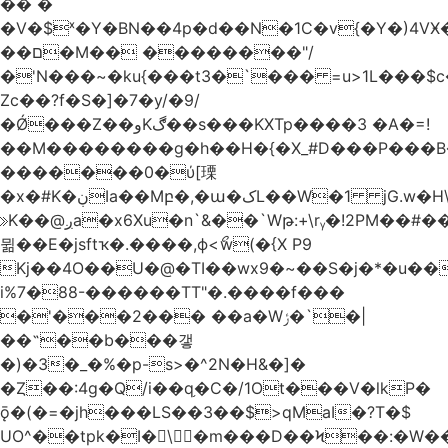
�� �
�V�$ˣ�Y�BN��4p�d��N�1C�v{�Y�)4VӾ
��ם�M�� ��������"/
�'N���~�ku{���t3�`��� =u>1L���$c
Zc��?f�S�]�7�y/�9/
�Ǿ���Z��وKڰ��s���KXTp����3 �A�=!
��M��������g�h��H�{�X_#D���P��
�������0�ύ[瑮
�x�#K�ڹIa��Mբ�,�ա�کL��W�1 jG.w�H\^8Z��n�]KUL{�z>7[n@A���<�M;_t�PwM;Ӝ��R�&����ki�j�����n0� u{�;j������Q��,�E2�t�Ӊ�/<�Qm�fo�/
≫K��@ږa�x6Xu�n`&��`Wթ:+\rᵧ�!2PM��#���=�>��ZTبrP�
뮒��E�jsftҡ�.����,ϕ<ޯw(�{X P9
Kj��4O��U�@�TI��wx9�~��S�j�*�u���[Eu��a)\��ݏ��X�&��~
i%7�88-������TT"�.����f���
�'���2��� ��a�Wݬ�`�|
��˶��b���갷
�)�3�_�%�p-s>�^2N�H&�]�
�Ȥ��:4g�Q/i��q֥�C�/1Ot���V�lkP�
ǭ�(�=�jh���LS��3��$>qMaI�?T�$
UO^��tpk�I�\�m���D��Ϟ��:�W���א��BwJ�].�B