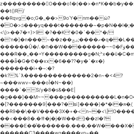
z���������O���oߗ�(��>�n*K��b�y��:^��NV�{����O~';w37z8�}
��t(}R/
��Rqvg�o;G�_��>9oΎ�nm��ώ?
�ͮO�>ݿ���yq���t�������~�p�N��I�;�68������b�f���'�ܟ�ks�f����f���`K�׼��{g=&G�+k�������������˻�����݇�������re6�o�^�~��=
<\}>��7�=}>9 �?��K'�0�`��^�/
�'n�]�n���~��z��ރ����;ۻݼ�q��L�����3�ڼx�8�ݿ���Y9�r�<]/
������Û�/ח�ۦ��W��������~~0�Fۋ���j���[���{�������Ҷ���/[��v��ެ�9����i�o�7����������_��3_�m�ۋ����
���R��_��=Y���������g�N;ۛ^x��ϋ�C�
���ǟ�G�Ҽ��xx�6��??�y�`�x�}
�������i+�~:�?
�k?%`ƛ��������������2�n~�<4?
~���wwv~���oǏ�N~��}
����`�S/y�8�s&��E|
�g���]��M~~���g����������L�n�O
�[?�������9|���?�ʪi]����}�*�i�я�/֧
��R9��\��V����3X�+�<n~�<\|O���
��<���8�.�ߚ�j�j�W��d}��zl�?
����E��̎�������.���,��W����X�ϼ�
������C3����wg����vn~��