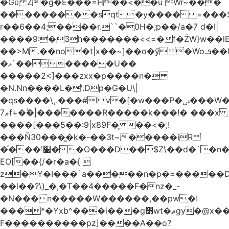
�Gύ Z�g�E���=H��<��u Wr~���
���������sqt �y���� =���
r��6��4;����r.``�0H�;p��/a�7 d�I|
����9:�3h�������<<=�f�ŹW}w��lEWק'�u�].Qs@�K�H&�v ����
��>M.��no�t|x��~]��o�ӳ�Wo.ܭ��k���~q��t��x¯��oN�+@W��s|
�ޅ`�������U��
�����2<]���zxx�p����n�
�N.Nn����L�'.Dp�G�U\|
�qs����\,.���#Iv�[�w���P�ݭ���W�[�����o/
ޠ7f+�ۖ�|�������R�����k���!� ���x
����[���5��:9|x89F�̙ ��<�;!
���Ň30���͇�k�-��3t~�����iR
�ͩ���'׷��O���D��$Z\��d�`�n�
EO[��{/�r�a�{ 
z�Y�I���`a�����n�p�=�����D�g������w�
��l��?\)_�,�T��͏4�����F�nz�_-
�N���n�����W������,��pw�!
���*�Yxb^���i���g׹wt�ޘgy�@x������ؽ>˶!
F����������pz]����A��o?