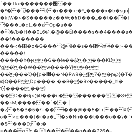
´��Tkx�������޶��
�º��͖���d�r���+:�^_����x�b�sgn|
�ktW�>�S�����z��W;�!rD���_��t���t
���_�d{_��aOp�a��
��/b�H��0L6@.�@��Ӹ����s��4����
��f�������
���<�׭�o�G��� @ǀ��s��޻n��;~��3R�˿�^r���iV��I $������#�Lы�����d�����E}
�����/
�����h�ԩ�G��!e��ܞ����KL
'g���W��w����Yv�
�����ᾨ�[p�׵��N�Rw9�[7��p@{�T��o�P"�t�U<y�
쫘Q��PDp���� ��B��9x�����_h!�
1}]����,��!
��D��6j<@0���u��������j�S+��
��kM;������`�� |
�z�5�B�5�ʸ+�����@��5�!m��X1��ߋ%��
o�<ė;���[�(�a�_�߿�Nn���t���o��\�`�,;E�,��1&�G
�$���D;�:�
=���gc.�|[�����ο���P26�-