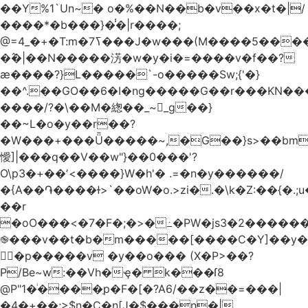
��Y%1`Un~� o�%��N��b�v��x�t�|/
����*�b���}�̾�|r����;
�߮�|��N�����淓�w�y�i�=����v�f��?
ӕ����?}L�����`-o�����Sw;{'�}
��^.��GO��6�I�ng�����G��r���KN��
����/?�\��M�緫��_~_g��}
��~L�o�y��r��?
�W���+���Ǖ�����~,�G��}s>��bm
懓]|���q��V��w"}��0���'?
O\p3�+��ʼ<����}W�h'� .=�n�y������/
�{A��֏����ɫ>`��oW�o.>zi�.�\k�Z:��{�.;u�����N
��r
�oO���<
�7�F�;�>�߸�PW�js3�2�����
֎���v��t�b�m�����[����C�Y]��y�
㛯ٍ�p�����v �y��o��� (X�P>��?
P/Be~w:��Vh�ҿ� k���ſ8
@P"1�ͥ����ַp�F�[�?A6/��z��=���|
�4�+��;>$n�C�n[J�$���n�|