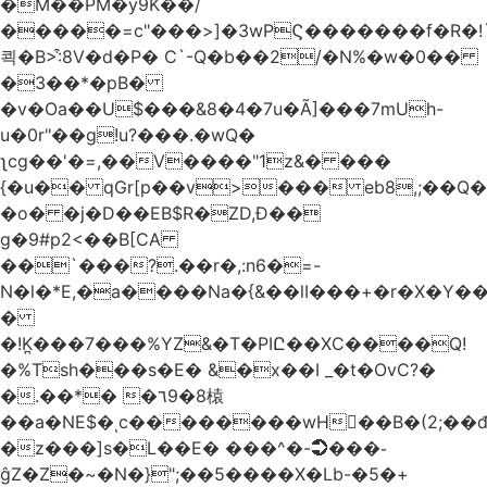
�M��PM�y9K��/
�����=c"���>]�3wPϚ�������f�R�!
쾩�B>:͒8V�d�P� C`-Q�b��2/�N%�w�0��
�3��*�pB�
�v�Oa��U$���&8�4�7u�Ã]���7mUh-
u�0r"��g!u?���.�wQ�
ʅcg��'�=,��V����"1z&� ���
{�u�� qGr[p��v>��� eb8,;��
�o� �j�D��EB$R�ZD,Ɖ��
g�9#p2<��B[CA
��`���?.��r
�,:n6�=-
N�l�*E,�a����Na�{&��lI���+�r�X�Y��_
�
�!K̪���7���%YZ&�T�PIԸ��XC����Q!
�%Tsh���s�E� &�x��I _�t�OvC?�
�.��*� �٦9�8榬
��a�NE$�ͺc��������wH��B�(2;��
�z���]s�L��E� ���^�-➲���֊
ĝZ�Z�~�N�}";��5����X�Lb-�5�+