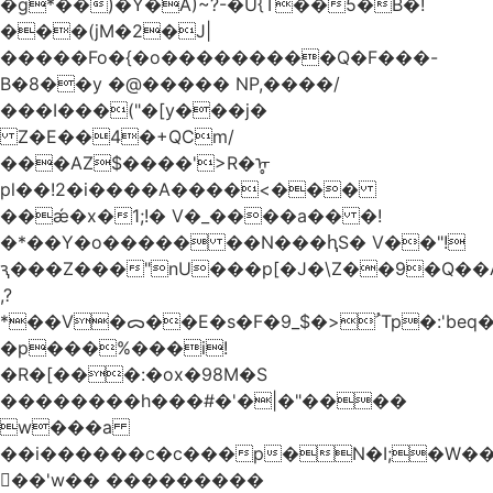
�g*��)�Y�A)~?-�U{T��5�B�!
���(jM�2�J|
�����Fo�{�o���������Q�F���-
B�8��y �@����� NP,����/
���I���("�[y���j�
Z�E��4�+QCm/
���AZ$����'>R�ᡎ
pl��!2�i����A����<���
��ǽ�x�1;!� V�_����a�� �!
�*��Y�o����� ��N���ԧS� V��"!
ԇ���Z���"nU���p[�J�\Z��9�Q��A
,?
*��V�ᯅ��E�s�F�ﹸ<�$_9Tp�:'beq�Mfcn�oj�n��,�>N4�S+b���p1&}&�|
�p���%���i!
�R�[���:�ox�98M�S
��������h���#�'�|�"����
w���a
��i������c�c���p�N�I;�W�
��'w�� ���������