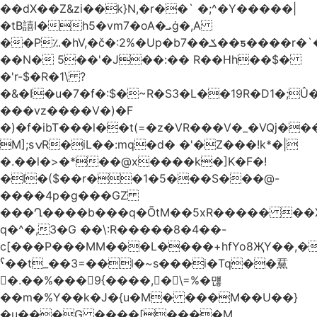
��dX��Z&zi��k}N,�r��` �;^�Y�����|
�tB譆I�h5�vm7�oA�ܝġ�,A
��P؉�hV,�č�:2%�Up�bݎ��7��ƽ����r�`��bn<1g�(h�ى!
��N� 5��'�J��:�� R��Hh��$�
�'r-$�R�1\ ?
�&�I�u�7�f�:$�~R�S3�L��19R�D1�;Û�
���vz����V�)�F
�)�f�ibT���l��t(=�z�VR���V�_�VQj�
M];sݍR�iL��:mq�d� �'�Z���!k*�|
�.��l�>�*��@x����k�]K�F�!
�I�($��r��1�5���S���@-
����4p�g���GZ
���Ղ����b���q�ÕtM��5xR����� ��X
q�^�,3�G ��\:R�����8�4��-
c[���P���MM���L����+hfYo8ҖY��,�
ˁ��t_��3=��l�~s���i�Tq��䵤
�.��%��� 9{����, �\=%�먢
��m�%Y��k�J�{u�M� ���M��U��}
�u���G ����[����M