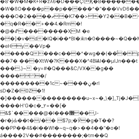
�8'�W�M�K+R�zʎ6�D���Ç(Ϗ�B������
�W�ßO����p��p�����^�"���VvD6�݁�
���O�2����ޗ�K7��>�Y2��B� ~$�ӵ�ã��m�dQp^�T�[� k�*h�
�q�R�� +��4.�Rm�!
�@�ߝ��������ҲM �e
̎��]�v�d�lQ�i��*Bl�ӂn�0����~�Q��
�eHy��Vp�
�����Q���c���^�wg��(��̈́�
��7� ���XtW�?K���X�^4BѨI��μĲn���t
���.}~ �y=#�Q���&C/VX��g��
���� �/
���������1c~����ڼ�rl
sD�Z�I0Z�1!
�]���������������u~x~�_\�]_Tj�J�
����H'G�c�_٢=��[�
&$`�����@�Ӏ���޶��,l-
�r�jԂ��t�/�� $7p;�Ӳ�g�T��?
��PP��4&�i��W!�~q~q�>��4��"�o�!
á����2V��#�� ������;�tm��Q