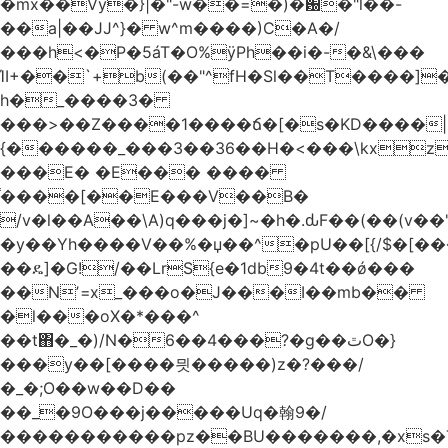
�mx��Vy�}|�"-w��=�)�԰�"l��-
��a|��JJ^}� w^m����)C�A�/
���h<�P�5áT�O%ӱPh��i�-�&\���
ΊI+��`+b(��"^fH�Sl��T����]
h�_����3�
���>��Z����1����ճ�[�s�KD����|
{������_���3��36��H�<���\kxz
���E� �E��� ����
֫����[��E���V��B�
/v�l��Α��\A)q���j�]~�h�.ԃF��(��(v��
�y��Yh����V��%�џ��^�pU��[{/$�[��
��ዴ]�G!/��LrS{e�1db9�4t��ǿ���
��Nʼ=x_���o�J���I��mb��
�l���oX�*���^
��t΋�_�)/N�6��4���?�g��ٿO�}
���y��[����믯�����)z�?���/
�_�;O��w��D��
��_�9O���j�����Uq�翰9�/
�����������pz��BU�������,�xs�T