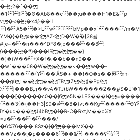
�-2�`��
�1ˑ {l�ʘ�Ab8��c��;u����H1�E&p
v�<��xڠ4��!l
l�Ȧ5��>LwbMp��x`���/m�M
YM�}�fx��tAZ<D�W�ؓ�[38괆
#[e~��n�
��^DF8�;c�����8
ַ6����#)���IB ���}
�)�iW��+X�f�.��b��n9��
�w`���08�W����<��w��-
������(Y��'ǺS�+ ��!�O�з�:�׮nh-
��gǚ �� ��TBtZv{�Pg\
٪]���B,ԯ��vA�TJ(bW������ݥۉ��2S�'�1�^c�Rs��l�0���צ�
���[�����c0��jб e5N�LES���I�=���
��3{�(��H3|S9�v�8�}vt��Kg����ӨY
iY�uq���J4bB�i�R-Cۖ�Rxt,M��c%X
=u�������/|
�6%76���|8Sz�j�'���MX��
��Vz��ٖ:�բ����6��&-����ʕ/