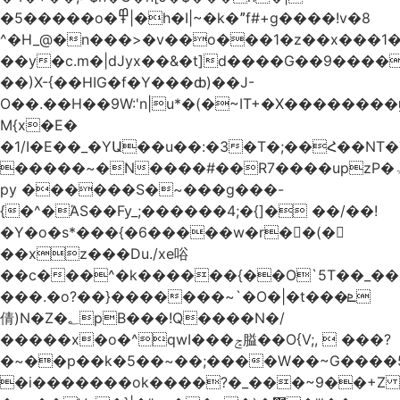
�5�����o�߾|�h�I|~�k�ˮf#+g����!v�8
^�H_@�n���>�v��o���1�z��x���1�
��y�c.m�|dJyx��&�t]d����G��9����
��)X-{��HIG�f�Y���ȸ)��J-
O��.��H��9W:'n|u*�(�~IT+�X������
M{x�E�
�1/I�E��_�YԱ��u��:�3�T�;��Հ��NT
�����~�N����#��R7����upzP�ۃt{�!g����9
py ������S�~���g���-
{�^�ΆS��Fy_;������4;�{]� ��/��!
�Y�o�s*���{�6�����w�r��ٌ(�
��xz���Du./xe唂
��c���^�k������{��O`5T��_��
���.�o?��}�������~`�O�|�t���ܧ
倩)N�Z�؂pB���!Q����N�/
�����x�o�^qwI���ݘ膉��O{V;,  ���?
�~��p��k�5��~��;����W��~G����
�i�������ok����?�_���~9��+Z