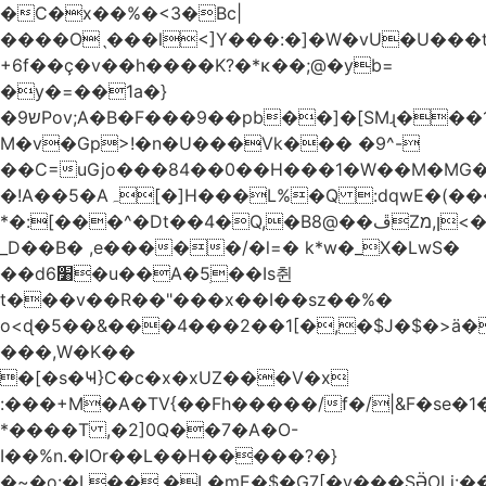
�C�x��%�<3�Bc|
����Oˎ���l<]Y���:�]�W�vU�U���
+6f��ç�v��h����K?�*κ��;@�y
b=
�y�=��1a�}
�ש9Pov;A�B�F���9��pb��]�[SMɻ���1v-
M�v�Gp>!�n�U���Vk��� �9^-
��C=uGjo���84��0��H���1�W��M�MG�
�!A��5�Aہ[�]H���L%�Q :dqwE�(���q��X�.bc�1d��\��#X�4��W�� Ldg
*�:[���^�Dt��4�Q,�B8@��ڦZן,מ<�oJ���ލ:�#���YLmh�Y?
_D��B� ,e�����/�l=� k*w�_X�LwS�
��d6׸�u��A�5ׅ��Is췬
t���v��R��"���x��I��sz��%�
o<ɖ�5��&���4���2��1[�,�$J�$�>ä�
���,W�K��
�[�s�Ҹ}C�c�x�xUZ���V�x
:���+M�A�TV{��Fh�����/f�/|&F�
se�
*����T ,�2]0Q��7�A�O-
I��%n.�IOr��L��H�����?�}
�~�o:�L��,�L�mE�$�G7[�y���SӚOLi