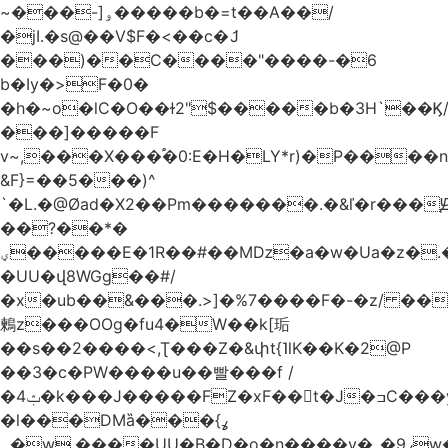
~���-]ۅ�����b�=t��A��/
�jI.�s@��V$F�<��c�ަJ
���)��C����"����-�6
b�Iy�>F�0�
�h�~o�lC�O��ɫ2"$�����b�3H`��Ϗ
���]�����F
v~,���Χ���֠�0:E�H�LY*r)�P����
&F}=��5���)^
`�L.�@Øad�X2��Pm�������.�&ľ�r���Ԭ
��?��*�
ؠ�����E�1R��#��Mǲ�a�w�Ua�z�.�SU�S��p���ǯ��yaa��Я�}
�UU�վ8WGg��#/
�x�ub��&���.>]�%7����F�-�z/ ��
鶫z���OOg�fu4�W��k[㻈
��s��2����<,Ʈ���Z�&փt{˥lK��K�2@P
��3�c�PW����u��빨���f /
�ݑ4�k���J�����FZ�xF��􊛣t�J�ߏC���yj�
�l���DMȁ���ߩ}
�۔w.����UU�B�D�o�n����v�_�9ߩw�����-!z0>' [�)Ս���g2�b�e)&tb�����":�c�\��%�������{����V��.�:��lbL"݊"3���h�Ĥ��W��5{ƚ` 1��8