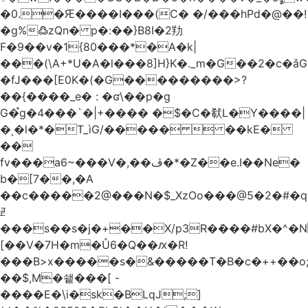
�0.�Ԙ����I���(C� �/���hPd�@��!
�g%߷zQn� p�:��}B8I�2劷
F�9��v�1{80���*�A�k|
���(\A+*U�A�l���8]H}K�._m�G��2�c
�fJ���[E0K�(�G���������>?
��{����_e� : �ʛ\��p�g
G�֩g�4���`�|+���� �$�C�㹷L�Y����|
�ͺ�l�*�T_ìG/�����  ��kE�
��
fv���a6~���V�,��ڤ�*�Z��e.I��Ne�
b�[7��,�A
�
�c�����2@���N�$_XzOo���@5�2�#�q�
ꏣ
���s��s�j�+��X/p3R�ܿ���#bX�^�N 
[��V�7H�m�Ů6�Q��ԕ�R!
���B>x�����s�&�����T�B�c�++��o;�ݸƬ^դ��J�a�I���7�f��F'���߭�ޒ���<���Z��
��$,M�쇝���[ -
����E�\i�sk�BLqJ;]