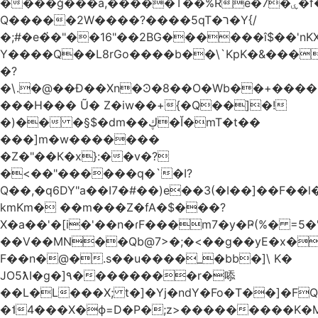
����ğ���a,�����T��%Re�7�ۑ�f�reQ�00!h����îNtr����� ��G�A�֓���Q�`�k��բ�^=n4�à��r[Y
Q�����2W����?����5qT�ר�Y{/
�;#�e�҆�"��16"��2BG������î$��'nKX
Y����Q��L8rGo����b��\`KpK�&���
�?
�\.�@��Ð��Xn�Ͽ�8��O�Wb��+����B
���H��� Ũ� Z�iw��+{�Q��]�!
�)�� �§$�dm��ڮ�Ĭ�mT�t��
���]m�w�������
�Z�"��К�x}:��v�?
�<��"������q�`�I?
Q��,�q6DY"a��I7�#��)e��3(�I��]��F��
kmKm� ��m���Z�fA�$���?
X�a��'�[i�'��n�ɾF���m7�y�Ҏ(%� =5�'
��V��MN��Qb@7>�;�<��g��yE�x�
F��n�@�.s��u����_�bb�]\ K�
JO5ƛI�ɡ�]٩��������r�㖭
��L�L���X; t�]�Yj�ndY�Fo�T��]�F
�˦4���X�ϕ=D�P�;z>���������K�M�