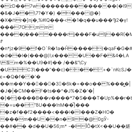
�ۡzD��7w��������������{�l9
�&�J��\7?�Y�) ���� @�}
�X�חr�]nj�,%#IQ���<�1�q��u���Ϡ2�γ!
���7O;mm
����j�������rj���F�u!j��R{�Mb�n�r�
ꍚ
�n*jz�9�f�O`R�1a�Ĥ�ަ���(�qaF�G
�d��I�(���@)\x����U��F�&4�ȽA
\$ՠ�%��U9�#}�� /��&"\Cy
�UC3\���"��c)��� +�`nKcS
є=�Q�f� �'�
��m��Y��
񢫫���3�6k�=��o�� %���̻�|
�J�|�CM��F�tѕ��^�J%�Z�'�|
�]�j����B��v����*7�S���T�Up%��r�
�=u�� "δU���!nM��̅]���
�z�f��f2����<���i�l���Z�HO�
���m��U��n�9�@0gӮ-
��#�� �d��U�56;m* -�lĬÔ�tX<��U��媅