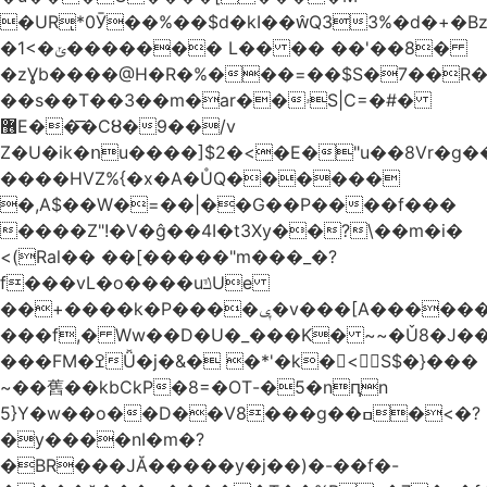
�URͅ*0Ӯ��%��$d�kI��Q33%�d�+�B
�1<�ݵ������� L�� �� ��'��8�
�zƔb����@H�R�%���=��$S�7��R�
��s��T��3��m�ar��ۥS|C=�#�
޶E��͞�CȢ�9��/v
Z�U�ik�ոu����]$2�<�E�"u��8Vr�g��EkW˽
����HVZ%{�x�A�ŮQ������
�,A$��W�=��|��G��P����f���
����Z"!�V�ĝ��4I�t3Xy��?\��m�i�
<(Ral�� ��[�����"m���_�?
f���vL�o����uݿUe
��+����k�P����ݷ�v���[A������v�.&��6������/
���f,� Ww��D�U�_���K� ~~�Ǔ8�J���
���FM�ߐǙ�j�&� �*'�k�𙑫<S$�}���
~��舊��kbCkP�8=�OT-�5�nԥn
5}Y�w��o��D��V8���g��ߛ�<�?
�y����nI�m�?
�BR���JĂ�����y�j��)�-��f�-