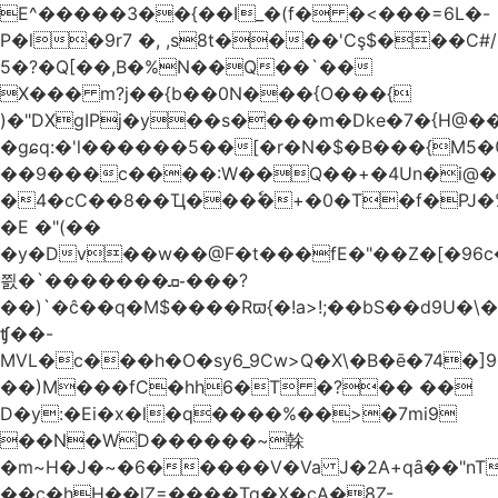
E^�����3��{��I_�(f� �<���=6L�-
P�l�9r7 �, ,s8t����'Cş$���C#/
5�?�Q[��,B�%N��Q��`��
X��� m?j��{b��0N���{O���{
)�"DXgIPj�y��s����m�Dke�7�{H@��
�gɕq:�'l������5��[�r�N�$�B���{M5
��9���c����:W��Q��+�4Un�i@�.
�4�cC��8��Ҵ���ٗ�+�0�T�f�PJ�
�E �"(��
�y�Dv��w��@F�t���fE�"��Z�[�96c�
쯼�`���� ���ܩ֊���?
��)`�ĉ��q�M$����Rϖ{�
!a>!;��bS��d9U�\�
ʧ��-
MVL�c���h�O�sy6_9Cw>Q�X\�B�ē�74�]
��)M���fC�hh6�T �?�� ��
D�y:�Ei�x�l�q����%��>�7mi9
��N�WD������~榦
�m~H�J�~�6�����V�Va J�2A+qȃ��"nT
��c�hH��lZ=����Tq�X�cA�8Z-