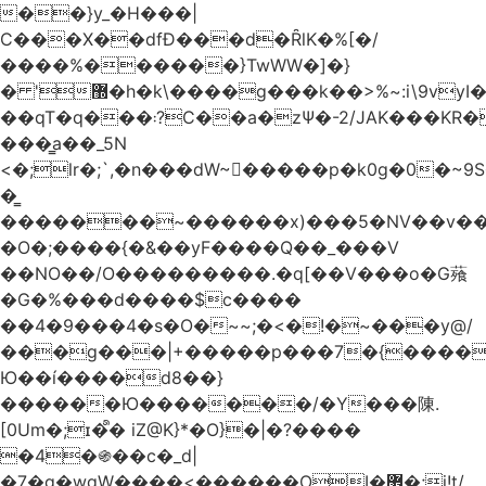
��}y_�H���|
C���X��dfÐ���d�ȒlK�%[�/
����%������}TwWW�]�}
� '޽�h�k\����g���k��>%~:i\9vyI��[P�n.�.�5�Y6I�>|s�N�v8��N<�0�|p��)b��Cz)�|
��qT�q���܃?C��a�zΨ�-2/JAK���KR��Oz�y/
���̳a��_5N
<�;lr�;`,�n���dW~�ٍ����p�k0g�0�~9S�2.�i�'^ڰ�F��i��
�͇
�������~������x)���5�NV��v��h��t0L�e2��A���ۏifg��h�Q��`H�����~���^v�^2�Z���ۧ�
�O�;����{�&��yF����Q��_���V
��NO��/O���������.�q[��V���o�G薞
�G�%���d����$c����
��4�9���4�s�O�~~;�<�!�~���y@/
���g���|+
�����p���7�{������
Ю��í����d8��}
������Ю�������/�Y���陳.
[0Um�;ɪ�᩺� iZ@K}*�O}�|�?����
�4�֍��c�_d|
�7�g�wgW����<������OI�޿�;j!t/