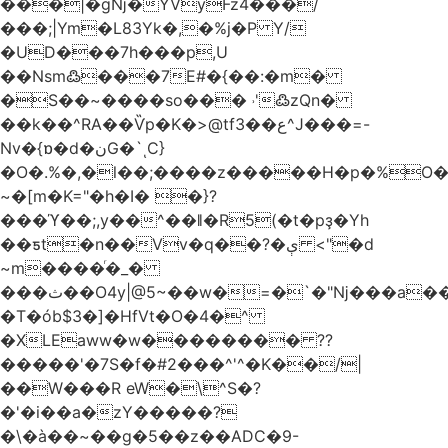
���|�gǋ�YVyFz4���/
���;|Ym�L83Yk�,�%j�P Y/
�UD���7h���p,U
��Nsm߷���7E#�{��:�m�
�S��~����so��� ˒'߷zQn�
��k��^RA��Ѷp�K�>@tf3��ع^J���=-
Nv�{ɒ�d�نG�`ͺC}
�O�.%�,�l��;����z�����H�p�%O�B
~�[m�K="�h�I� �}?
���ϓ��;,y��^��ǁ�R5(�t�pҙ�Υh
��ƽt�n��Vv�q��?�ې <"�d
~m����ͬ�_�
���ث��O4y|@5~��w�=�`�"ǋ���a��^�a�9՗Ϊ��=B<�cT
�T�ób$3�]�HfVt�O�4�^
�XLEaww�w�������� ??
�����'�7S�f�#2���^'^�K��/|
��W���R eW�\^S�?
�'�i��a�zY�����?
�\�à��~��g�5��z��ADC�9-