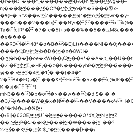
�r��D1���"_�������A�h'��wg��-
n;���$����C#�o�%�S���㉝x-
�٩{E� 5ʺV:��wZ�����,@�o�wr��y-
���C���2���bj��N\ϟ�����<k@�
Ta�c[R*��7�[c�5}+s��́�%��5��.zM8a
�e��߫��
��RD�48*�օ�B��E)Lt)����N[��0;��
����ॄB b�D��n�8Wڎ!�
��h��]�oe�kW)��,C��γ*��A�,t_��U��tב� _�C�Mh����ۥ�l5�Ğ#/
�ޤ`�EҴ�HϜ,��z�N����yh9�Р��҆����w`ۆ��]V�r
옺�� v�4�1[� ��{�4�"
2�84�FQs����&$Hmq�5>��e@dK����"
Ҝ �uj�*}
mN3����b�o�>��w��:�dlS� � �
�3,y����W�̳�x�N����V����oԿH�
�"�rM�ف�%}
�/BIj�63OEU`������Q*dX_NZ
��;P�:J��K����W���� ��?
2Z��X�;K'$_"�(����[F��/