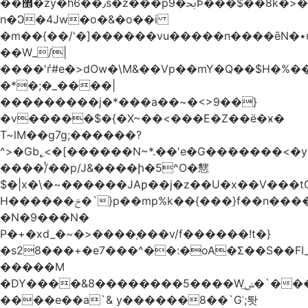
��޾�zy�h6��٫s�z���p9�ﲝϷ���$��8k�>�O���I�y�/O~���Eo>GË3�عr�Ͼ6wVg�/߭
n�Ͻ�4Jw�o�&�o��i
�m��{��/'�]������vu�����n����ēN�٭u�����o'�����w�^�Q���2�;U>��ʧ��
��W_/|
����'ѓ#e�>dOw�\M&��Vp��mY�Q��$H�%
�*�;�_����|
���������j�*���a��~�<>9��}
�v�����$�{�X~��<���E�Z��ё�ӿ�
T~lM��g7g;������?
^>�Gb˿<�[������N~*.��'e�G��ܺ�����<�y3
����/ͭ��p/J&����ի�5^O�㦟
$�|x�\�~������JAƿ��j�z��U�x��V���
H������ݗ�`}p��mp%k��{���}f��n����G{߿�_lz��=}
�N�9���N�
P�+�xd_�~�>����֚���v/f������!t�}
�s28���+�e7���^��:�oA�Σ��S��FI_
�����M
�DY����&8��������5����Wݭ͟�`����G�'ʭ����\N����.�W��w��ӫx>�~f�v&}
����e��a`& y������8��`Gʾ;퇏