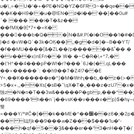
u�\,=�U�'�+�PE�NQ�YZ�6FR3~��ԛe��
��K��H9�!�u�@!EN� d�I��'��]��0u#
`� ��� ��l�T�&z��
��fMҲ�9[*7+�=K�
݆������b�Q��|N�&#.P(�i�Օ��1�#
)�d �vW�Q`�3k�OӃ��]_�g�d�]�~B��YT/
�f��MU����[&�ZL��/p������&˚�� �
�v���x)nEFn�� W� �~C�R�\+^ـ7�
�('H^��4���pP�W!�r?���`6J�{�.qL���
��+�����`: ��h9��T�Z4!7� �E
Y=,��K������e�^]�M�WnԦ��b_��z�{>�c'�����I!S��O,h
>5�x+._��Xs[�sB�ˇ\qX�T�_���z�zU7�x�
蚀z�N�n�T��3w&�����P�gbp,���^��
�69����1h��n`j��vsK��v���x� p}$�hұ~
쨎
=���Y/*#Č�[��k��ME�^��׸��z6�;�2p�"��f�3mn�Y�Y�
�� Щfjk��ܗ���9�Z���$���1u�ʳ-
���h�qf�5��Ȝ&���er��"3�nH��Ț�/