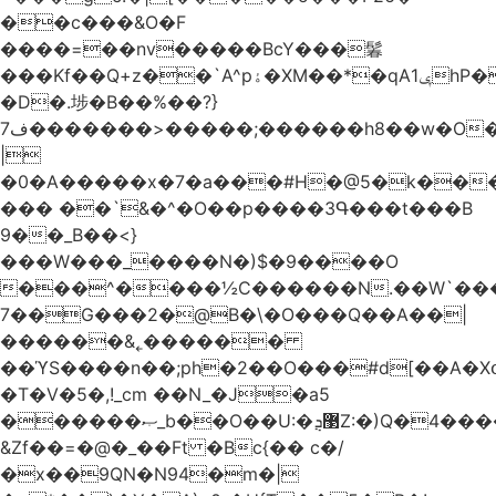
��c���&O�F
����=��nv�����BcY���鬊
���Kf��Q+z��`A^pۀ�XM��*�qAݷ1hP��G�����YU�Xa��]��^
�D�.埗�B��%��?}
ف7�������>�����;������h8��w�O����էW������������{�g����y�
|
�0�A�����x�7�a���#H�@5�k��
��� ��`&�^�O��p����3Գ���t���B
9��_B��<}
���W���_����N�)$�9����O
���^����½C������N.��W`���
7��G���2�@B�\�O���Q��A��|
������&˿������
��ϓS����n��;ph�2��O���#d[��A�
�T�V�5�,!_cm ��N_�J�a5
������ޞ_b��O��U:�޳ܯZ:�)Q�4�������
&Zf��=�@�_��Ft �Bc{�� c�/
�x��9QN�N94�m�|