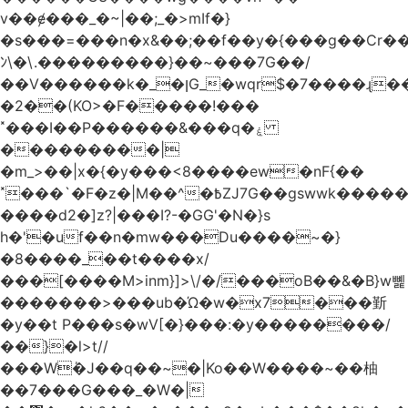
v��ɇ���_�~|��;_�>mIf�}
�s���=���n�x&��;��f��y�{���g��Cr��
ﾝ\�\.���������}��~���7G��/
��V������k�_�ןG_�wqr$�7����ɻ��-
�2��(KO>�F�����!���
˟���I��P������&���q�ۼ
���������|
�m_>��|x�{�y���<8����ew�nF{��
˟���`�F�z�|M��^�߿ZJ7G��gswwk������j��
����d2�]z?|���I?-�GG'�N�}s
h�'�uf��n�mw���Du����~�}
�8����_��t����x/
���[����M>inm}]>\/�/���oB��&�B}w뼱
�������>���ub�Ώ�w�x7���斳
�y��t P���s�wV[�}���:�y��������/
��}�l>t//
���Wٝ�J��q��~�|Ko��W����~��柚
��7���G���_�W�|