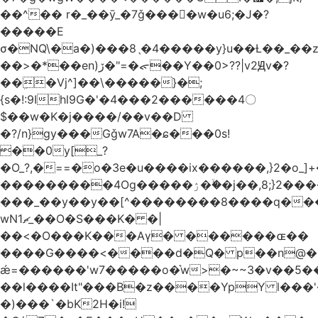
��^�� r�_��ӯ_�7ǧ����ٕw�u6;�J�?
�����E
σ�NQ\�a�)���8ˎ�4�����y}u��Ƚ��_��
��>�*��en)ڒ�"=�ᯠ��Y��0>??|v2Ԭv�?
��ܹ�Vj^]��\�����}�;
{s�!:9Ihl9G�'�4���2������4〇
$��w�K�j����/��v��D
�?/n}gy���Gǧw7A�ɕ���0s!
��0y[_?
�O_?,�==�o�3e�u����ix������,}2�o_]+�
���������4Og�����ۯ��ۙ�j��,8;}2����J��h��j���p}k*�^�|
���_��y��y��[^��������8����q���
wN1ޗ_��O�S���K� �|
��<�O���K���Aγ� ������ɶ��
����G����<����d�Q� p��n@�1�
ǽ=������'w7�����o�͛w>�~~3�v��5
��l����It"���B�z����YpY l���'�
�)���`�bK2H�i!