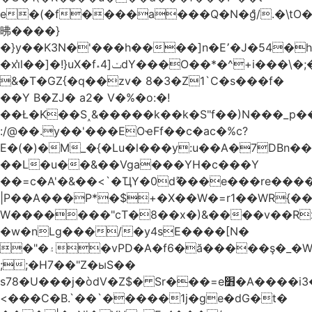
e�(�f����a���Q�N�ްg/.�\t
昲� ���}
�}y��K3N�'���h����]n�E՚�J�54�h@Dm��o�p�1߃o8�h��^
�xi̔l��]�!}uX�f˔4]ݖdY���O��*�^+i���\�;�^�9]�V� f�P���A�
&�T�GZ{�q��zv� 8�3�Z1`C�s���f�
��Y B�ZJ� a2� V�%�o:�!
��Ł�K��S˰&�����k��k�S"f��)N���_p��
:/@��.y��'���EOҽFf��c�ac�%c?
E�(�)�M_�{�Lu�l���y:u��A�7DBn�
��L�u��&��Vga���YH�c���Y
��=ϲ�A'�&��<`�ҴY�0dޫ���e���re����
|P��A���P*�$+�X��W�=r1��WR{��
W�������"ϲT�8��x�)&����v��R
�w�nLg���/�y4sE����[N�
�"�۽�vPD�A�f6�ă�����ş�_�W]�y�����N���
;;�H7��"Z�ыS��
s78�U���j�òdV�Z$� Sr���=e׻�A����i3�J�T�xDq2F\<����<⡛��+Zn�z� ss���tⵚÑ5��n(Rh����~�0��!
<���C�B.`��`�����1j�ge�dG�t�