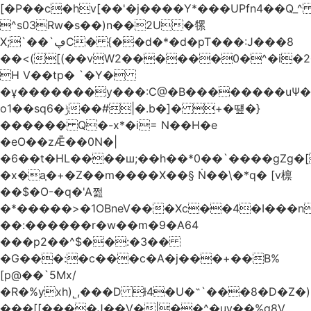
[�P��c�hv[��'�j����Y*���UPfn4��Q_
^s03Rw�s��)n��2U�㹎
X;`��`ڥC� {��d�*�d�pT���:J���8
��<([(��vW2������0�^�i
H V��tp� `�Y�
�ұ�������y���:C@�B��������uѰ��
o1��sq6�ݱ��#|�.b�]� +�떞�}
������ Q�-x*�i= N��H�e
�eO��zǢ��0N�|
�6��t�HL����ш;��h��
*0��`����gZg�[
�x�a֧�+�Z��m����X��§ Ṅ��\�*q� [v檩
��$�O-�q�'A쩚
�*�����>�1OBneV���Xc��4�I���n
��:������r�w��m�9�A64
���p2��^$��:�3��
�G���:�c���c�A�j���+��B%
[p@��`5Mx/
�R�%yxh)˾,���D ƚ4�U�˵`���8�D�Z
���[[����J��V�|��^�uy��%g8V