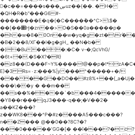
󥢦�c��=����s���ڛuz��{��. � H�
�QH�R�b"���G6#-
��������E�q�{�C����݊��^C>\$�
��[��׋Ӈ�zn��>O�S��0a�����p�
�h�w�8�0On��w�yq�g�zt�\rؖ�
�B�2��8/XГ��l�g�gH_ ��N�b�
�)�Bu���:�C� v-�;QcVhG/
�6t+�.�S�X?�R}
�z
8��(D���F~Y%����!@��p�!*zA�
E}�3 Rs=۰z:���%|y ���^�����+�/
�����G��DO��#z8%+��{_a�Uj�
���\��y � ��m��
��s��%����`�b���4������
�Y8��r���jqJ3���-q��;�V��2߳�
a��KZ���?
z��WK8���^P�#z����A5���c���?
n��Z��� @��0��?8C?�?
���0�����'GG�[� ��ǐ���?�ċ?