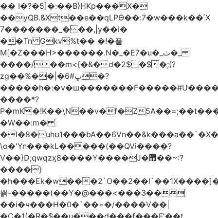
�� I�?�5]�:��B}HKp���X�
��yQB.&Xt��e��qLPϴ��:7�w���k��՛X
7�������_���,|y��Ι�
��Tn Gkv%t�� �!�플
M[�Z���H>������.N�_�E7�u�_ٺ�_
����/��m<{�&�d�2$�$�
;(?
zg��%��|�ڀ#6�?
�����h�:�v�ш�������F�����#U����a
����*?
P�mK�!K��\N��v�f�Z5A��=;��t���
�W��:m�
�l�8�uhʊ1���bA��6Vn��&k���a��`�X���L��
\o�'Yn���kL�����(��QVi����?
V��}D;qwqzӽ8����Y����J�޺��~:?
����}
�h���Ek�w���2`O��2��l`��1X����]�
쁡-�����(��Y�@���<���3��
��i�ч���H�0�`��=�/����V��|
�C�1(�R�$��u���d���f���F'��t