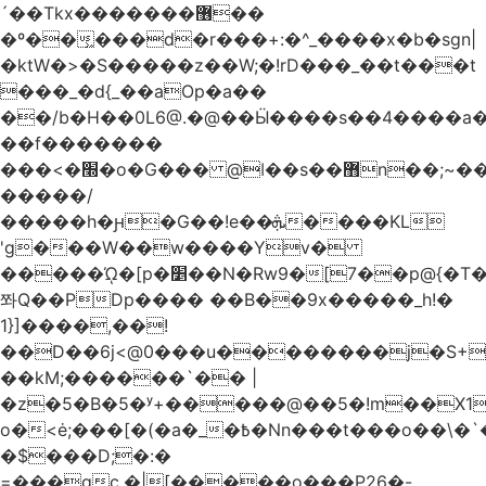
´��Tkx�������޶��
�º��͖���d�r���+:�^_����x�b�sgn|
�ktW�>�S�����z��W;�!rD���_��t���t
���_�d{_��aOp�a��
��/b�H��0L6@.�@��Ӹ����s��4����
��f�������
���<�׭�o�G��� @ǀ��s��޻n��;~��3R�˿�^r���iV��I $������#�Lы�����d�����E}
�����/
�����h�ԩ�G��!e��ܞ����KL
'g���W��w����Yv�
�����ᾨ�[p�׵��N�Rw9�[7��p@{�T��o�P"�t�U<y�
쫘Q��PDp���� ��B��9x�����_h!�
1}]����,��!
��D��6j<@0���u��������j�S+��
��kM;������`�� |
�z�5�B�5�ʸ+�����@��5�!m��X1��ߋ%��
o�<ė;���[�(�a�_�߿�Nn���t���o��\�`�,;E�,��1&�G
�$���D;�:�
=���gc.�|[�����ο���P26�-