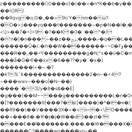
z���������O���oߗ�(��>�n*K��b�y��:^��NV�{����O~';w37z8�}
��t(}R/
��Rqvg�o;G�_��>9oΎ�nm��ώ?
�ͮO�>ݿ���yq���t�������~�p�N��I�;�68������b�f���'�ܟ�ks�f����f���`K�׼��{g=&G�+k�������������˻�����݇�������re6�o�^�~��=
<\}>��7�=}>9 �?��K'�0�`��^�/
�'n�]�n���~��z��ރ����;ۻݼ�q��L�����3�ڼx�8�ݿ���Y9�r�<]/
������Û�/ח�ۦ��W��������~~0�Fۋ���j���[���{�������Ҷ���/[��v��ެ�9����i�o�7����������_��3_�m�ۋ����
���R��_��=Y���������g�N;ۛ^x��ϋ�C�
���ǟ�G�Ҽ��xx�6��??�y�`�x�}
�������i+�~:�?
�k?%`ƛ��������������2�n~�<4?
~���wwv~���oǏ�N~��}
����`�S/y�8�s&��E|
�g���]��M~~���g����������L�n�O
�[?�������9|���?�ʪi]����}�*�i�я�/֧
��R9��\��V����3X�+�<n~�<\|O���
��<���8�.�ߚ�j�j�W��d}��zl�?
����E��̎�������.���,��W����X�ϼ�
������C3����wg����vn~��