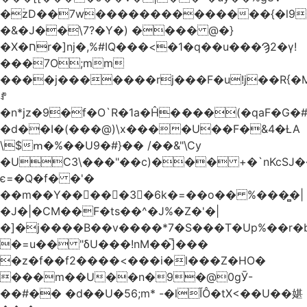
�ۡzD��7w��������������{�l9
�&�J��\7?�Y�) ���� @�}
�X�חr�]nj�,%#IQ���<�1�q��u���Ϡ2�γ!
���7O;mm
����j�������rj���F�u!j��R{�Mb�n�r�
ꍚ
�n*jz�9�f�O`R�1a�Ĥ�ަ���(�qaF�G
�d��I�(���@)\x����U��F�&4�ȽA
\$ՠ�%��U9�#}�� /��&"\Cy
�UC3\���"��c)��� +�`nKcS
є=�Q�f� �'�
��m��Y��
񢫫���3�6k�=��o�� %���̻�|
�J�|�CM��F�tѕ��^�J%�Z�'�|
�]�j����B��v����*7�S���T�Up%��r�
�=u�� "δU���!nM��̅]���
�z�f��f2����<���i�l���Z�HO�
���m��U��n�9�@0gӮ-
��#�� �d��U�56;m* -�lĬÔ�tX<��U��媅