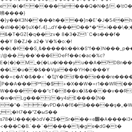
e�(�f����a���Q�N�ްg/.�\t
昲� ���}
�}y��K3N�'���h����]n�E՚�J�54�h@Dm��o�p�1߃o8�h��^
�xi̔l��]�!}uX�f˔4]ݖdY���O��*�^+i���\�;�^�9]�V� f�P���A�
&�T�GZ{�q��zv� 8�3�Z1`C�s���f�
��Y B�ZJ� a2� V�%�o:�!
��Ł�K��S˰&�����k��k�S"f��)N���_p��
:/@��.y��'���EOҽFf��c�ac�%c?
E�(�)�M_�{�Lu�l���y:u��A�7DBn�
��L�u��&��Vga���YH�c���Y
��=ϲ�A'�&��<`�ҴY�0dޫ���e���re����
|P��A���P*�$+�X��W�=r1��WR{��
W�������"ϲT�8��x�)&����v��R
�w�nLg���/�y4sE����[N�
�"�۽�vPD�A�f6�ă�����ş�_�W]�y�����N���
;;�H7��"Z�ыS��
s78�U���j�òdV�Z$� Sr���=e׻�A����i3�J�T�xDq2F\<����<⡛��+Zn�z� ss���tⵚÑ5��n(Rh����~�0��!
<���C�B.`��`�����1j�ge�dG�t�