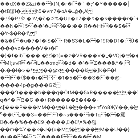
��dX��Z&zi��k}N,�r��` �;^�Y�����|
�tB譆I�h5�vm7�oA�ܝġ�,A
��P؉�hV,�č�:2%�Up�bݎ��7��ƽ����r�`��bn<1g�(h�ى!
��N� 5��'�J��:�� R��Hh��$�
�'r-$�R�1\ ?
�&�I�u�7�f�:$�~R�S3�L��19R�D1�;Û�
���vz����V�)�F
�)�f�ibT���l��t(=�z�VR���V�_�VQj�
M];sݍR�iL��:mq�d� �'�Z���!k*�|
�.��l�>�*��@x����k�]K�F�!
�I�($��r��1�5���S���@-
����4p�g���GZ
���Ղ����b���q�ÕtM��5xR����� ��X
q�^�,3�G ��\:R�����8�4��-
c[���P���MM���L����+hfYo8ҖY��,�
ˁ��t_��3=��l�~s���i�Tq��䵤
�.��%��� 9{����, �\=%�먢
��m�%Y��k�J�{u�M� ���M��U��}
�u���G ����[����M