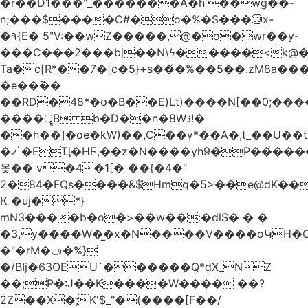
�r��D1���"_�������A�h'��wg��-
n;���$����C#�o�%�S���㉝x-
�٩{E� 5ʺV:��wZ�����,@�o�wr��y-
���C���2���bj��N\ϟ�����<k@�
Ta�c[R*��7�[c�5}+s��́�%��5��.zM8a
�e��߫��
��RD�48*�օ�B��E)Lt)����N[��0;��
����ॄB b�D��n�8Wڎ!�
��h��]�oe�kW)��,C��γ*��A�,t_��U��tב� _�C�Mh����ۥ�l5�Ğ#/
�ޤ`�EҴ�HϜ,��z�N����yh9�Р��҆����w`ۆ��]V�r
옺�� v�4�1[� ��{�4�"
2�84�FQs����&$Hmq�5>��e@dK����"
Ҝ �uj�*}
mN3����b�o�>��w��:�dlS� � �
�3,y����W�̳�x�N����V����oԿH�
�"�rM�ف�%}
�/BIj�63OEU`������Q*dX_NZ
��;P�:J��K����W���� ��?
2Z��X�;K'$_"�(����[F��/