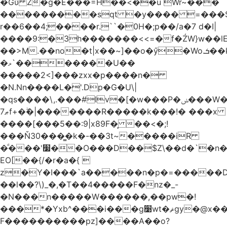
�Gύ Z�g�E���=H��<��u Wr~���
���������sqt �y���� =���
r��6��4;����r.``�0H�;p��/a�7 d�I|
����9:�3h�������<<=�f�ŹW}w��lEWק'�u�].Qs@�K�H&�v ����
��>M.��no�t|x��~]��o�ӳ�Wo.ܭ��k���~q��t��x¯��oN�+@W��s|
�ޅ`�������U��
�����2<]���zxx�p����n�
�N.Nn����L�'.Dp�G�U\|
�qs����\,.���#Iv�[�w���P�ݭ���W�[�����o/
ޠ7f+�ۖ�|�������R�����k���!� ���x
����[���5��:9|x89F�̙ ��<�;!
���Ň30���͇�k�-��3t~�����iR
�ͩ���'׷��O���D��$Z\��d�`�n�
EO[��{/�r�a�{ 
z�Y�I���`a�����n�p�=�����D�g������w�
��l��?\)_�,�T��͏4�����F�nz�_-
�N���n�����W������,��pw�!
���*�Yxb^���i���g׹wt�ޘgy�@x������ؽ>˶!
F����������pz]����A��o?