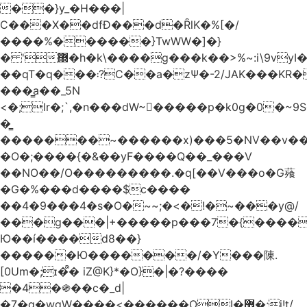
��}y_�H���|
C���X��dfÐ���d�ȒlK�%[�/
����%������}TwWW�]�}
� '޽�h�k\����g���k��>%~:i\9vyI��[P�n.�.�5�Y6I�>|s�N�v8��N<�0�|p��)b��Cz)�|
��qT�q���܃?C��a�zΨ�-2/JAK���KR��Oz�y/
���̳a��_5N
<�;lr�;`,�n���dW~�ٍ����p�k0g�0�~9S�2.�i�'^ڰ�F��i��
�͇
�������~������x)���5�NV��v��h��t0L�e2��A���ۏifg��h�Q��`H�����~���^v�^2�Z���ۧ�
�O�;����{�&��yF����Q��_���V
��NO��/O���������.�q[��V���o�G薞
�G�%���d����$c����
��4�9���4�s�O�~~;�<�!�~���y@/
���g���|+
�����p���7�{������
Ю��í����d8��}
������Ю�������/�Y���陳.
[0Um�;ɪ�᩺� iZ@K}*�O}�|�?����
�4�֍��c�_d|
�7�g�wgW����<������OI�޿�;j!t/