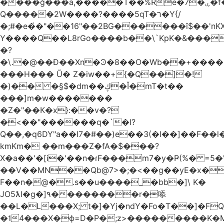
����ğ���a,�����T��%Re�7�ۑ�f�reQ�00!h����îNtr����� ��G�A�֓���Q�`�k��բ�^=n4�à��r[Y
Q�����2W����?����5qT�ר�Y{/
�;#�e�҆�"��16"��2BG������î$��'nKX
Y����Q��L8rGo����b��\`KpK�&���
�?
�\.�@��Ð��Xn�Ͽ�8��O�Wb��+����B
���H��� Ũ� Z�iw��+{�Q��]�!
�)�� �§$�dm��ڮ�Ĭ�mT�t��
���]m�w�������
�Z�"��К�x}:��v�?
�<��"������q�`�I?
Q��,�q6DY"a��I7�#��)e��3(�I��]��F��
kmKm� ��m���Z�fA�$���?
X�a��'�[i�'��n�ɾF���m7�y�Ҏ(%� =5�'
��V��MN��Qb@7>�;�<��g��yE�x�
F��n�@�.s��u����_�bb�]\ K�
JO5ƛI�ɡ�]٩��������r�㖭
��L�L���X; t�]�Yj�ndY�Fo�T��]�F
�˦4���X�ϕ=D�P�;z>���������K�M�