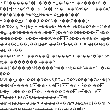
E^�����3��{��I_�(f� �<���=6L�-
P�l�9r7 �, ,s8t����'Cş$���C#/
5�?�Q[��,B�%N��Q��`��
X��� m?j��{b��0N���{O���{
)�"DXgIPj�y��s����m�Dke�7�{H@��
�gɕq:�'l������5��[�r�N�$�B���{M5
��9���c����:W��Q��+�4Un�i@�.
�4�cC��8��Ҵ���ٗ�+�0�T�f�PJ�
�E �"(��
�y�Dv��w��@F�t���fE�"��Z�[�96c�
쯼�`���� ���ܩ֊���?
��)`�ĉ��q�M$����Rϖ{�
!a>!;��bS��d9U�\�
ʧ��-
MVL�c���h�O�sy6_9Cw>Q�X\�B�ē�74�]
��)M���fC�hh6�T �?�� ��
D�y:�Ei�x�l�q����%��>�7mi9
��N�WD������~榦
�m~H�J�~�6�����V�Va J�2A+qȃ��"nT
��c�hH��lZ=����Tq�X�cA�8Z-