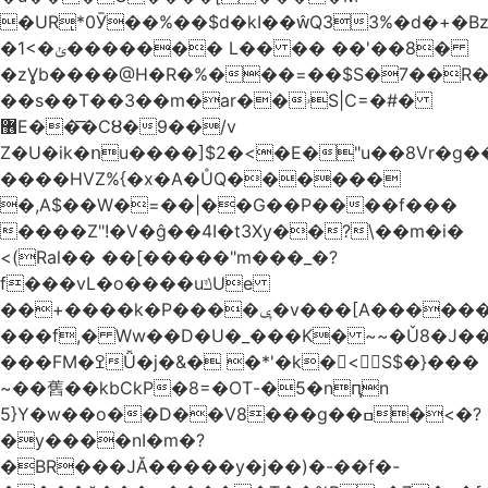
�URͅ*0Ӯ��%��$d�kI��Q33%�d�+�B
�1<�ݵ������� L�� �� ��'��8�
�zƔb����@H�R�%���=��$S�7��R�
��s��T��3��m�ar��ۥS|C=�#�
޶E��͞�CȢ�9��/v
Z�U�ik�ոu����]$2�<�E�"u��8Vr�g��EkW˽
����HVZ%{�x�A�ŮQ������
�,A$��W�=��|��G��P����f���
����Z"!�V�ĝ��4I�t3Xy��?\��m�i�
<(Ral�� ��[�����"m���_�?
f���vL�o����uݿUe
��+����k�P����ݷ�v���[A������v�.&��6������/
���f,� Ww��D�U�_���K� ~~�Ǔ8�J���
���FM�ߐǙ�j�&� �*'�k�𙑫<S$�}���
~��舊��kbCkP�8=�OT-�5�nԥn
5}Y�w��o��D��V8���g��ߛ�<�?
�y����nI�m�?
�BR���JĂ�����y�j��)�-��f�-