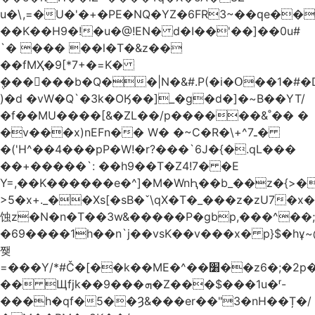
u�\,=�U�'�+�PE�NQ�YZ�6FR3~��ԛe��
��K��H9�!�u�@!EN� d�I��'��]��0u#
`� ��� ��l�T�&z��
��fMҲ�9[*7+�=K�
݆������b�Q��|N�&#.P(�i�Օ��1�#
)�d �vW�Q`�3k�OӃ��]_�g�d�]�~B��YT/
�f��MU����[&�ZL��/p������&˚�� �
�v���x)nEFn�� W� �~C�R�\+^ـ7�
�('H^��4���pP�W!�r?���`6J�{�.qL���
��+�����`: ��h9��T�Z4!7� �E
Y=,��K������e�^]�M�WnԦ��b_��z�{>�c'�����I!S��O,h
>5�x+._��Xs[�sB�ˇ\qX�T�_���z�zU7�x�
蚀z�N�n�T��3w&�����P�gbp,���^��
�69����1h��n`j��vsK��v���x� p}$�hұ~
쨎
=���Y/*#Č�[��k��ME�^��׸��z6�;�2p�"��f�3mn�Y�Y�
�� Щfjk��ܗ���9�Z���$���1u�ʳ-
���h�qf�5��Ȝ&���er��"3�nH��Ț�/