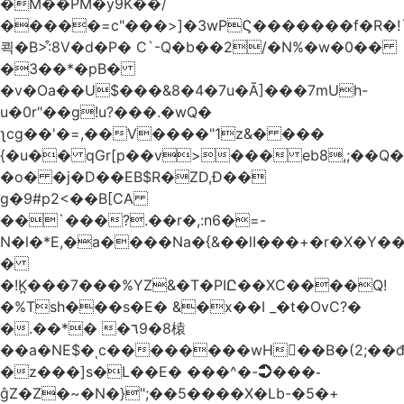
�M��PM�y9K��/
�����=c"���>]�3wPϚ�������f�R�!
쾩�B>:͒8V�d�P� C`-Q�b��2/�N%�w�0��
�3��*�pB�
�v�Oa��U$���&8�4�7u�Ã]���7mUh-
u�0r"��g!u?���.�wQ�
ʅcg��'�=,��V����"1z&� ���
{�u�� qGr[p��v>��� eb8,;��
�o� �j�D��EB$R�ZD,Ɖ��
g�9#p2<��B[CA
��`���?.��r
�,:n6�=-
N�l�*E,�a����Na�{&��lI���+�r�X�Y��_
�
�!K̪���7���%YZ&�T�PIԸ��XC����Q!
�%Tsh���s�E� &�x��I _�t�OvC?�
�.��*� �٦9�8榬
��a�NE$�ͺc��������wH��B�(2;��
�z���]s�L��E� ���^�-➲���֊
ĝZ�Z�~�N�}";��5����X�Lb-�5�+