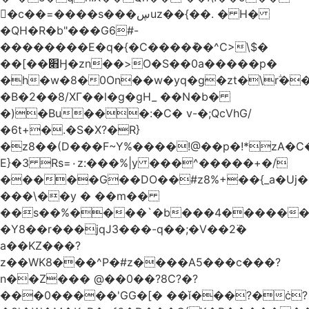
󥢦�c��=����s���ڛuz��{��. � H�
�QH�R�b"���G6#-
��������E�q�{�C����݊��^C>\$�
��[��׋Ӈ�zn��>O�S��0a�����p�
�h�w�8�0On��w�yq�g�zt�\rؖ�
�B�2��8/XГ��l�g�gH_ ��N�b�
�)�Bu���:�C� v-�;QcVhG/
�6t+�.�S�X?�R}
�z
8��(D���F~Y%����!@��p�!*zA�
E}�3 Rs=۰z:���%|y ���^�����+�/
�����G��DO��#z8%+��{_a�Uj�
���\��y � ��m��
��s��%����`�b���4������
�Y8��r���jqJ3���-q��;�V��2߳�
a��KZ���?
z��WK8���^P�#z����A5���c���?
n��Z��� @��0��?8C?�?
���0�����'GG�[� ��ǐ���?�ċ?