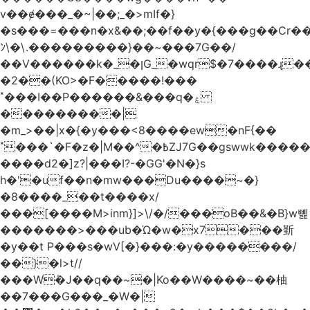
v��ɇ���_�~|��;_�>mIf�}
�s���=���n�x&��;��f��y�{���g��Cr��
ﾝ\�\.���������}��~���7G��/
��V������k�_�ןG_�wqr$�7����ɻ��-
�2��(KO>�F�����!���
˟���I��P������&���q�ۼ
���������|
�m_>��|x�{�y���<8����ew�nF{��
˟���`�F�z�|M��^�߿ZJ7G��gswwk������j��
����d2�]z?|���I?-�GG'�N�}s
h�'�uf��n�mw���Du����~�}
�8����_��t����x/
���[����M>inm}]>\/�/���oB��&�B}w뼱
�������>���ub�Ώ�w�x7���斳
�y��t P���s�wV[�}���:�y��������/
��}�l>t//
���Wٝ�J��q��~�|Ko��W����~��柚
��7���G���_�W�|