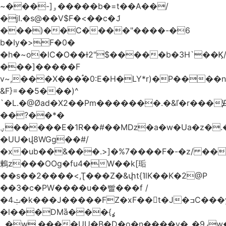
~���-]ۅ�����b�=t��A��/
�jI.�s@��V$F�<��c�ަJ
���)��C����"����-�6
b�Iy�>F�0�
�h�~o�lC�O��ɫ2"$�����b�3H`��Ϗ
���]�����F
v~,���Χ���֠�0:E�H�LY*r)�P����
&F}=��5���)^
`�L.�@Øad�X2��Pm�������.�&ľ�r���Ԭ
��?��*�
ؠ�����E�1R��#��Mǲ�a�w�Ua�z�.�SU�S��p���ǯ��yaa��Я�}
�UU�վ8WGg��#/
�x�ub��&���.>]�%7����F�-�z/ ��
鶫z���OOg�fu4�W��k[㻈
��s��2����<,Ʈ���Z�&փt{˥lK��K�2@P
��3�c�PW����u��빨���f /
�ݑ4�k���J�����FZ�xF��􊛣t�J�ߏC���yj�
�l���DMȁ���ߩ}
�۔w.����UU�B�D�o�n����v�_�9ߩw�����-!z0>' [�)Ս���g2�b�e)&tb�����":�c�\��%�������{����V��.�:��lbL"݊"3���h�Ĥ��W��5{ƚ` 1��8