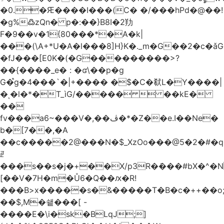
�0.�Ԙ����I���(C� �/���hPd�@��!
�g%߷zQn� p�:��}B8I�2劷
F�9��v�1{80���*�A�k|
���(\A+*U�A�l���8]H}K�._m�G��2�c
�fJ���[E0K�(�G���������>?
��{����_e� : �ʛ\��p�g
G�֩g�4���`�|+���� �$�C�㹷L�Y����|
�ͺ�l�*�T_ìG/�����  ��kE�
��
fv���a6~���V�,��ڤ�*�Z��e.I��Ne�
b�[7��,�A
�
�c�����2@���N�$_XzOo���@5�2�#�q�
ꏣ
���s��s�j�+��X/p3R�ܿ���#bX�^�N 
[��V�7H�m�Ů6�Q��ԕ�R!
���B>x�����s�&�����T�B�c�++��o;�ݸƬ^դ��J�a�I���7�f��F'���߭�ޒ���<���Z��
��$,M�쇝���[ -
����E�\i�sk�BLqJ;]