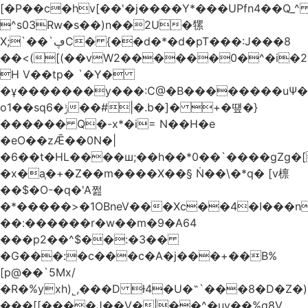
[�P��c�hv[��'�j����Y*���UPfn4��Q_
^s03Rw�s��)n��2U�㹎
X;`��`ڥC� {��d�*�d�pT���:J���8
��<([(��vW2������0�^�i
H V��tp� `�Y�
�ұ�������y���:C@�B��������uѰ��
o1��sq6�ݱ��#|�.b�]� +�떞�}
������ Q�-x*�i= N��H�e
�eO��zǢ��0N�|
�6��t�HL����ш;��h��
*0��`����gZg�[
�x�a֧�+�Z��m����X��§ Ṅ��\�*q� [v檩
��$�O-�q�'A쩚
�*�����>�1OBneV���Xc��4�I���n
��:������r�w��m�9�A64
���p2��^$��:�3��
�G���:�c���c�A�j���+��B%
[p@��`5Mx/
�R�%yxh)˾,���D ƚ4�U�˵`���8�D�Z
���[[����J��V�|��^�uy��%g8V