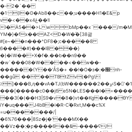
�-2�`��
�1ˑ {l�ʘ�Ab8��c��;u����H1�E&p
v�<��xڠ4��!l
l�Ȧ5��>LwbMp��x`���/m�M
YM�}�fx��tAZ<D�W�ؓ�[38괆
#[e~��n�
��^DF8�;c�����8
ַ6����#)���IB ���}
�)�iW��+X�f�.��b��n9��
�w`���08�W����<��w��-
������(Y��'ǺS�+ ��!�O�з�:�׮nh-
��gǚ �� ��TBtZv{�Pg\
٪]���B,ԯ��vA�TJ(bW������ݥۉ��2S�'�1�^c�Rs��l�0���צ�
���[�����c0��jб e5N�LES���I�=���
��3{�(��H3|S9�v�8�}vt��Kg����ӨY
iY�uq���J4bB�i�R-Cۖ�Rxt,M��c%X
=u�������/|
�6%76���|8Sz�j�'���MX��
��Vz��ٖ:�բ����6��&-����ʕ/