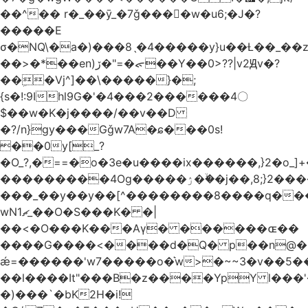
��^�� r�_��ӯ_�7ǧ����ٕw�u6;�J�?
�����E
σ�NQ\�a�)���8ˎ�4�����y}u��Ƚ��_��
��>�*��en)ڒ�"=�ᯠ��Y��0>??|v2Ԭv�?
��ܹ�Vj^]��\�����}�;
{s�!:9Ihl9G�'�4���2������4〇
$��w�K�j����/��v��D
�?/n}gy���Gǧw7A�ɕ���0s!
��0y[_?
�O_?,�==�o�3e�u����ix������,}2�o_]+�
���������4Og�����ۯ��ۙ�j��,8;}2����J��h��j���p}k*�^�|
���_��y��y��[^��������8����q���
wN1ޗ_��O�S���K� �|
��<�O���K���Aγ� ������ɶ��
����G����<����d�Q� p��n@�1�
ǽ=������'w7�����o�͛w>�~~3�v��5
��l����It"���B�z����YpY l���'�
�)���`�bK2H�i!