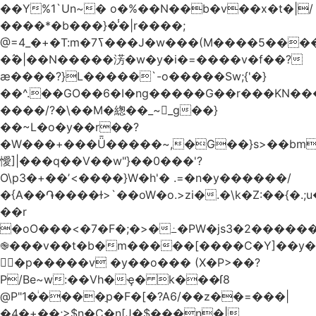
��Y%1`Un~� o�%��N��b�v��x�t�|/
����*�b���}�̾�|r����;
�߮�|��N�����淓�w�y�i�=����v�f��?
ӕ����?}L�����`-o�����Sw;{'�}
��^.��GO��6�I�ng�����G��r���KN��
����/?�\��M�緫��_~_g��}
��~L�o�y��r��?
�W���+���Ǖ�����~,�G��}s>��bm
懓]|���q��V��w"}��0���'?
O\p3�+��ʼ<����}W�h'� .=�n�y������/
�{A��֏����ɫ>`��oW�o.>zi�.�\k�Z:��{�.;u�����N
��r
�oO���<
�7�F�;�>�߸�PW�js3�2�����
֎���v��t�b�m�����[����C�Y]��y�
㛯ٍ�p�����v �y��o��� (X�P>��?
P/Be~w:��Vh�ҿ� k���ſ8
@P"1�ͥ����ַp�F�[�?A6/��z��=���|
�4�+��;>$n�C�n[J�$���n�|