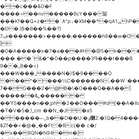
��c���&O�F
����=��nv�����BcY���鬊
���Kf��Q+z��`A^pۀ�XM��*�qAݷ1hP��G�����YU�Xa��]��^
�D�.埗�B��%��?}
ف7�������>�����;������h8��w�O����էW������������{�g����y�
|
�0�A�����x�7�a���#H�@5�k��
��� ��`&�^�O��p����3Գ���t���B
9��_B��<}
���W���_����N�)$�9����O
���^����½C������N.��W`���
7��G���2�@B�\�O���Q��A��|
������&˿������
��ϓS����n��;ph�2��O���#d[��A�
�T�V�5�,!_cm ��N_�J�a5
������ޞ_b��O��U:�޳ܯZ:�)Q�4�������
&Zf��=�@�_��Ft �Bc{�� c�/
�x��9QN�N94�m�|