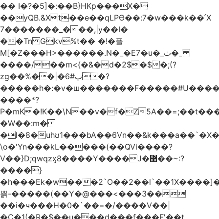
�� I�?�5]�:��B}HKp���X�
��yQB.&Xt��e��qLPϴ��:7�w���k��՛X
7�������_���,|y��Ι�
��Tn Gkv%t�� �!�플
M[�Z���H>������.N�_�E7�u�_ٺ�_
����/��m<{�&�d�2$�$�
;(?
zg��%��|�ڀ#6�?
�����h�:�v�ш�������F�����#U����a
����*?
P�mK�!K��\N��v�f�Z5A��=;��t���
�W��:m�
�l�8�uhʊ1���bA��6Vn��&k���a��`�X���L��
\o�'Yn���kL�����(��QVi����?
V��}D;qwqzӽ8����Y����J�޺��~:?
����}
�h���Ek�w���2`O��2��l`��1X����]�
쁡-�����(��Y�@���<���3��
��i�ч���H�0�`��=�/����V��|
�C�1(�R�$��u���d���f���F'��t