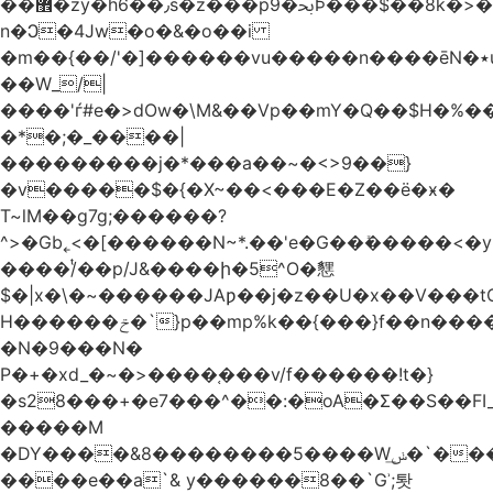
��޾�zy�h6��٫s�z���p9�ﲝϷ���$��8k�>�O���I�y�/O~���Eo>GË3�عr�Ͼ6wVg�/߭
n�Ͻ�4Jw�o�&�o��i
�m��{��/'�]������vu�����n����ēN�٭u�����o'�����w�^�Q���2�;U>��ʧ��
��W_/|
����'ѓ#e�>dOw�\M&��Vp��mY�Q��$H�%
�*�;�_����|
���������j�*���a��~�<>9��}
�v�����$�{�X~��<���E�Z��ё�ӿ�
T~lM��g7g;������?
^>�Gb˿<�[������N~*.��'e�G��ܺ�����<�y3
����/ͭ��p/J&����ի�5^O�㦟
$�|x�\�~������JAƿ��j�z��U�x��V���
H������ݗ�`}p��mp%k��{���}f��n����G{߿�_lz��=}
�N�9���N�
P�+�xd_�~�>����֚���v/f������!t�}
�s28���+�e7���^��:�oA�Σ��S��FI_
�����M
�DY����&8��������5����Wݭ͟�`����G�'ʭ����\N����.�W��w��ӫx>�~f�v&}
����e��a`& y������8��`Gʾ;퇏