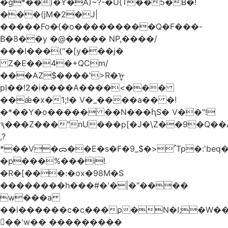
�g*��)�Y�A)~?-�U{T��5�B�!
���(jM�2�J|
�����Fo�{�o���������Q�F���-
B�8��y �@����� NP,����/
���I���("�[y���j�
Z�E��4�+QCm/
���AZ$����'>R�ᡎ
pl��!2�i����A����<���
��ǽ�x�1;!� V�_����a�� �!
�*��Y�o����� ��N���ԧS� V��"!
ԇ���Z���"nU���p[�J�\Z��9�Q��A
,?
*��V�ᯅ��E�s�F�ﹸ<�$_9Tp�:'beq�Mfcn�oj�n��,�>N4�S+b���p1&}&�|
�p���%���i!
�R�[���:�ox�98M�S
��������h���#�'�|�"����
w���a
��i������c�c���p�N�I;�W�
��'w�� ���������