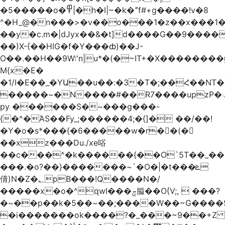
�5�����o�߾|�h�I|~�k�ˮf#+g����!v�8
^�H_@�n���>�v��o���1�z��x���1�
��y�c.m�|dJyx��&�t]d����G��9����
��)X-{��HIG�f�Y���ȸ)��J-
O��.��H��9W:'n|u*�(�~IT+�X������
M{x�E�
�1/I�E��_�YԱ��u��:�3�T�;��Հ��NT
�����~�N����#��R7����upzP�ۃt{�!g����9
py ������S�~���g���-
{�^�ΆS��Fy_;������4;�{]� ��/��!
�Y�o�s*���{�6�����w�r��ٌ(�
��xz���Du./xe唂
��c���^�k������{��O`5T��_��
���.�o?��}�������~`�O�|�t���ܧ
倩)N�Z�؂pB���!Q����N�/
�����x�o�^qwI���ݘ膉��O{V;,  ���?
�~��p��k�5��~��;����W��~G����
�i�������ok����?�_���~9��+Z