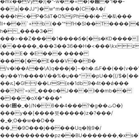
�mx��Vy�}|�"-w��=�)�԰�"l��-
��a|��JJ^}� w^m����)C�A�/
���h<�P�5áT�O%ӱPh��i�-�&\���
ΊI+��`+b(��"^fH�Sl��T����]
h�_����3�
���>��Z����1����ճ�[�s�KD����|
{������_���3��36��H�<���\kxz
���E� �E��� ����
֫����[��E���V��B�
/v�l��Α��\A)q���j�]~�h�.ԃF��(��(v��
�y��Yh����V��%�џ��^�pU��[{/$�[��
��ዴ]�G!/��LrS{e�1db9�4t��ǿ���
��Nʼ=x_���o�J���I��mb��
�l���oX�*���^
��t΋�_�)/N�6��4���?�g��ٿO�}
���y��[����믯�����)z�?���/
�_�;O��w��D��
��_�9O���j�����Uq�翰9�/
�����������pz��BU�������,�xs�T