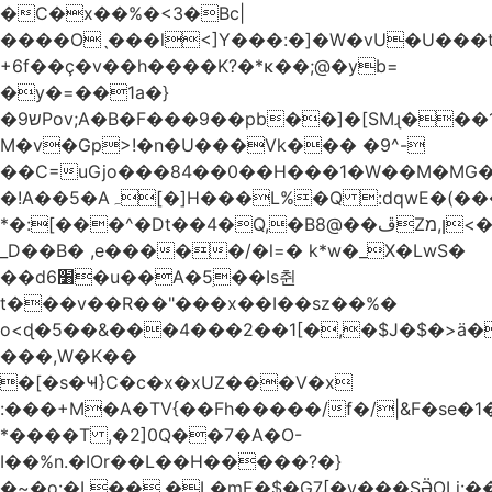
�C�x��%�<3�Bc|
����Oˎ���l<]Y���:�]�W�vU�U���
+6f��ç�v��h����K?�*κ��;@�y
b=
�y�=��1a�}
�ש9Pov;A�B�F���9��pb��]�[SMɻ���1v-
M�v�Gp>!�n�U���Vk��� �9^-
��C=uGjo���84��0��H���1�W��M�MG�
�!A��5�Aہ[�]H���L%�Q :dqwE�(���q��X�.bc�1d��\��#X�4��W�� Ldg
*�:[���^�Dt��4�Q,�B8@��ڦZן,מ<�oJ���ލ:�#���YLmh�Y?
_D��B� ,e�����/�l=� k*w�_X�LwS�
��d6׸�u��A�5ׅ��Is췬
t���v��R��"���x��I��sz��%�
o<ɖ�5��&���4���2��1[�,�$J�$�>ä�
���,W�K��
�[�s�Ҹ}C�c�x�xUZ���V�x
:���+M�A�TV{��Fh�����/f�/|&F�
se�
*����T ,�2]0Q��7�A�O-
I��%n.�IOr��L��H�����?�}
�~�o:�L��,�L�mE�$�G7[�y���SӚOLi