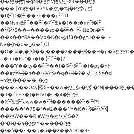
���|�gǋ�YVyFz4���/
���;|Ym�L83Yk�,�%j�P Y/
�UD���7h���p,U
��Nsm߷���7E#�{��:�m�
�S��~����so��� ˒'߷zQn�
��k��^RA��Ѷp�K�>@tf3��ع^J���=-
Nv�{ɒ�d�نG�`ͺC}
�O�.%�,�l��;����z�����H�p�%O�B
~�[m�K="�h�I� �}?
���ϓ��;,y��^��ǁ�R5(�t�pҙ�Υh
��ƽt�n��Vv�q��?�ې <"�d
~m����ͬ�_�
���ث��O4y|@5~��w�=�`�"ǋ���a��^�a�9՗Ϊ��=B<�cT
�T�ób$3�]�HfVt�O�4�^
�XLEaww�w�������� ??
�����'�7S�f�#2���^'^�K��/|
��W���R eW�\^S�?
�'�i��a�zY�����?
�\�à��~��g�5��z��ADC�9-