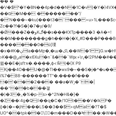
�� �
�V�$ˣ�Y�BN��4p�d��N�1C�v{�Y�)4VӾ
��ם�M�� ��������"/
�'N���~�ku{���t3�`��� =u>1L���$c
Zc��?f�S�]�7�y/�9/
�Ǿ���Z��وKڰ��s���KXTp����3 �A�=!
��M��������g�h��H�{�X_#D���P��
�������0�ύ[瑮
�x�#K�ڹIa��Mբ�,�ա�کL��W�1 jG.w�H\^8Z��n�]KUL{�z>7[n@A���<�M;_t�PwM;Ӝ��R�&����ki�j�����n0� u{�;j������Q��,�E2�t�Ӊ�/<�Qm�fo�/
≫K��@ږa�x6Xu�n`&��`Wթ:+\rᵧ�!2PM��#���=�>��ZTبrP�
뮒��E�jsftҡ�.����,ϕ<ޯw(�{X P9
Kj��4O��U�@�TI��wx9�~��S�j�*�u���[Eu��a)\��ݏ��X�&��~
i%7�88-������TT"�.����f���
�'���2��� ��a�Wݬ�`�|
��˶��b���갷
�)�3�_�%�p-s>�^2N�H&�]�
�Ȥ��:4g�Q/i��q֥�C�/1Ot���V�lkP�
ǭ�(�=�jh���LS��3��$>qMaI�?T�$
UO^��tpk�I�\�m���D��Ϟ��:�W���א��BwJ�].�B