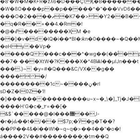
�8'�W�M�K+R�zʎ6�D���Ç(Ϗ�B������
�W�ßO����p��p�����^�"���VvD6�݁�
���O�2����ޗ�K7��>�Y2��B� ~$�ӵ�ã��m�dQp^�T�[� k�*h�
�q�R�� +��4.�Rm�!
�@�ߝ��������ҲM �e
̎��]�v�d�lQ�i��*Bl�ӂn�0����~�Q��
�eHy��Vp�
�����Q���c���^�wg��(��̈́�
��7� ���XtW�?K���X�^4BѨI��μĲn���t
���.}~ �y=#�Q���&C/VX��g��
���� �/
���������1c~����ڼ�rl
sD�Z�I0Z�1!
�]���������������u~x~�_\�]_Tj�J�
����H'G�c�_٢=��[�
&$`�����@�Ӏ���޶��,l-
�r�jԂ��t�/�� $7p;�Ӳ�g�T��?
��PP��4&�i��W!�~q~q�>��4��"�o�!
á����2V��#�� ������;�tm��Q