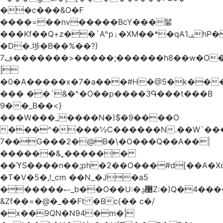
��c���&O�F
����=��nv�����BcY���鬊
���Kf��Q+z��`A^pۀ�XM��*�qAݷ1hP��G�����YU�Xa��]��^
�D�.埗�B��%��?}
ف7�������>�����;������h8��w�O����էW������������{�g����y�
|
�0�A�����x�7�a���#H�@5�k��
��� ��`&�^�O��p����3Գ���t���B
9��_B��<}
���W���_����N�)$�9����O
���^����½C������N.��W`���
7��G���2�@B�\�O���Q��A��|
������&˿������
��ϓS����n��;ph�2��O���#d[��A�
�T�V�5�,!_cm ��N_�J�a5
������ޞ_b��O��U:�޳ܯZ:�)Q�4�������
&Zf��=�@�_��Ft �Bc{�� c�/
�x��9QN�N94�m�|