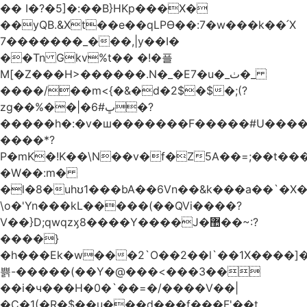
�� I�?�5]�:��B}HKp���X�
��yQB.&Xt��e��qLPϴ��:7�w���k��՛X
7�������_���,|y��Ι�
��Tn Gkv%t�� �!�플
M[�Z���H>������.N�_�E7�u�_ٺ�_
����/��m<{�&�d�2$�$�
;(?
zg��%��|�ڀ#6�?
�����h�:�v�ш�������F�����#U����a
����*?
P�mK�!K��\N��v�f�Z5A��=;��t���
�W��:m�
�l�8�uhʊ1���bA��6Vn��&k���a��`�X���L��
\o�'Yn���kL�����(��QVi����?
V��}D;qwqzӽ8����Y����J�޺��~:?
����}
�h���Ek�w���2`O��2��l`��1X����]�
쁡-�����(��Y�@���<���3��
��i�ч���H�0�`��=�/����V��|
�C�1(�R�$��u���d���f���F'��t