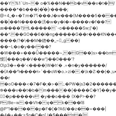
��Y%1`Un~� o�%��N��b�v��x�t�|/
����*�b���}�̾�|r����;
�߮�|��N�����淓�w�y�i�=����v�f��?
ӕ����?}L�����`-o�����Sw;{'�}
��^.��GO��6�I�ng�����G��r���KN��
����/?�\��M�緫��_~_g��}
��~L�o�y��r��?
�W���+���Ǖ�����~,�G��}s>��bm
懓]|���q��V��w"}��0���'?
O\p3�+��ʼ<����}W�h'� .=�n�y������/
�{A��֏����ɫ>`��oW�o.>zi�.�\k�Z:��{�.;u�����N
��r
�oO���<
�7�F�;�>�߸�PW�js3�2�����
֎���v��t�b�m�����[����C�Y]��y�
㛯ٍ�p�����v �y��o��� (X�P>��?
P/Be~w:��Vh�ҿ� k���ſ8
@P"1�ͥ����ַp�F�[�?A6/��z��=���|
�4�+��;>$n�C�n[J�$���n�|