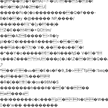
�g*��)�Y�A)~?-�U{T��5�B�!
���(jM�2�J|
�����Fo�{�o���������Q�F���-
B�8��y �@����� NP,����/
���I���("�[y���j�
Z�E��4�+QCm/
���AZ$����'>R�ᡎ
pl��!2�i����A����<���
��ǽ�x�1;!� V�_����a�� �!
�*��Y�o����� ��N���ԧS� V��"!
ԇ���Z���"nU���p[�J�\Z��9�Q��A
,?
*��V�ᯅ��E�s�F�ﹸ<�$_9Tp�:'beq�Mfcn�oj�n��,�>N4�S+b���p1&}&�|
�p���%���i!
�R�[���:�ox�98M�S
��������h���#�'�|�"����
w���a
��i������c�c���p�N�I;�W�
��'w�� ���������