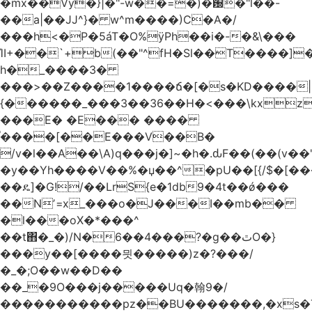
�mx��Vy�}|�"-w��=�)�԰�"l��-
��a|��JJ^}� w^m����)C�A�/
���h<�P�5áT�O%ӱPh��i�-�&\���
ΊI+��`+b(��"^fH�Sl��T����]
h�_����3�
���>��Z����1����ճ�[�s�KD����|
{������_���3��36��H�<���\kxz
���E� �E��� ����
֫����[��E���V��B�
/v�l��Α��\A)q���j�]~�h�.ԃF��(��(v��
�y��Yh����V��%�џ��^�pU��[{/$�[��
��ዴ]�G!/��LrS{e�1db9�4t��ǿ���
��Nʼ=x_���o�J���I��mb��
�l���oX�*���^
��t΋�_�)/N�6��4���?�g��ٿO�}
���y��[����믯�����)z�?���/
�_�;O��w��D��
��_�9O���j�����Uq�翰9�/
�����������pz��BU�������,�xs�T