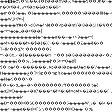
��޾�zy�h6��٫s�z���p9�ﲝϷ���$��8k�>�O���I�y�/O~���Eo>GË3�عr�Ͼ6wVg�/߭
n�Ͻ�4Jw�o�&�o��i
�m��{��/'�]������vu�����n����ēN�٭u�����o'�����w�^�Q���2�;U>��ʧ��
��W_/|
����'ѓ#e�>dOw�\M&��Vp��mY�Q��$H�%
�*�;�_����|
���������j�*���a��~�<>9��}
�v�����$�{�X~��<���E�Z��ё�ӿ�
T~lM��g7g;������?
^>�Gb˿<�[������N~*.��'e�G��ܺ�����<�y3
����/ͭ��p/J&����ի�5^O�㦟
$�|x�\�~������JAƿ��j�z��U�x��V���
H������ݗ�`}p��mp%k��{���}f��n����G{߿�_lz��=}
�N�9���N�
P�+�xd_�~�>����֚���v/f������!t�}
�s28���+�e7���^��:�oA�Σ��S��FI_
�����M
�DY����&8��������5����Wݭ͟�`����G�'ʭ����\N����.�W��w��ӫx>�~f�v&}
����e��a`& y������8��`Gʾ;퇏