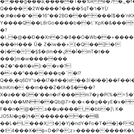
����ğ���a,�����T��%Re�7�ۑ�f�reQ�00!h����îNtr����� ��G�A�֓���Q�`�k��բ�^=n4�à��r[Y
Q�����2W����?����5qT�ר�Y{/
�;#�e�҆�"��16"��2BG������î$��'nKX
Y����Q��L8rGo����b��\`KpK�&���
�?
�\.�@��Ð��Xn�Ͽ�8��O�Wb��+����B
���H��� Ũ� Z�iw��+{�Q��]�!
�)�� �§$�dm��ڮ�Ĭ�mT�t��
���]m�w�������
�Z�"��К�x}:��v�?
�<��"������q�`�I?
Q��,�q6DY"a��I7�#��)e��3(�I��]��F��
kmKm� ��m���Z�fA�$���?
X�a��'�[i�'��n�ɾF���m7�y�Ҏ(%� =5�'
��V��MN��Qb@7>�;�<��g��yE�x�
F��n�@�.s��u����_�bb�]\ K�
JO5ƛI�ɡ�]٩��������r�㖭
��L�L���X; t�]�Yj�ndY�Fo�T��]�F
�˦4���X�ϕ=D�P�;z>���������K�M�