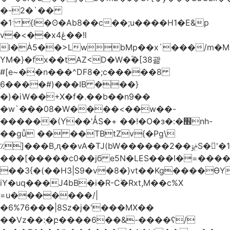
�-2�`��
�1ˑ {l�ʘ�Ab8��c��;u����H1�E&p
v�<��xڠ4��!l
l�Ȧ5��>LwbMp��x`���/m�M
YM�}�fx��tAZ<D�W�ؓ�[38괆
#[e~��n�
��^DF8�;c�����8
ַ6����#)���IB ���}
�)�iW��+X�f�.��b��n9��
�w`���08�W����<��w��-
������(Y��'ǺS�+ ��!�O�з�:�׮nh-
��gǚ �� ��TBtZv{�Pg\
٪]���B,ԯ��vA�TJ(bW������ݥۉ��2S�'�1�^c�Rs��l�0���צ�
���[�����c0��jб e5N�LES���I�=���
��3{�(��H3|S9�v�8�}vt��Kg����ӨY
iY�uq���J4bB�i�R-Cۖ�Rxt,M��c%X
=u�������/|
�6%76���|8Sz�j�'���MX��
��Vz��ٖ:�բ����6��&-����ʕ/