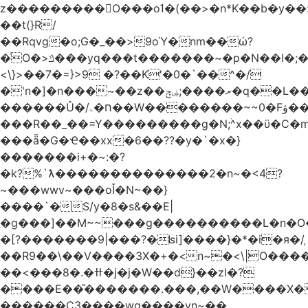
z���������O���oߗ�(��>�n*K��b�y��:^��NV�{����O~';w37z8�}
��t(}R/
��Rqvg�o;G�_��>9oΎ�nm��ώ?
�ͮO�>ݿ���yq���t�������~�p�N��I�;�68������b�f���'�ܟ�ks�f����f���`K�׼��{g=&G�+k�������������˻�����݇�������re6�o�^�~��=
<\}>��7�=}>9 �?��K'�0�`��^�/
�'n�]�n���~��z��ރ����;ۻݼ�q��L�����3�ڼx�8�ݿ���Y9�r�<]/
������Û�/ח�ۦ��W��������~~0�Fۋ���j���[���{�������Ҷ���/[��v��ެ�9����i�o�7����������_��3_�m�ۋ����
���R��_��=Y���������g�N;ۛ^x��ϋ�C�
���ǟ�G�Ҽ��xx�6��??�y�`�x�}
�������i+�~:�?
�k?%`ƛ��������������2�n~�<4?
~���wwv~���oǏ�N~��}
����`�S/y�8�s&��E|
�g���]��M~~���g����������L�n�O
�[?�������9|���?�ʪi]����}�*�i�я�/֧
��R9��\��V����3X�+�<n~�<\|O���
��<���8�.�ߚ�j�j�W��d}��zl�?
����E��̎�������.���,��W����X�ϼ�
������C3����wg����vn~��