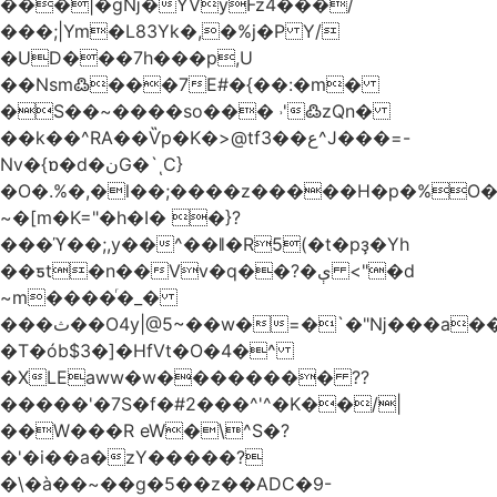
���|�gǋ�YVyFz4���/
���;|Ym�L83Yk�,�%j�P Y/
�UD���7h���p,U
��Nsm߷���7E#�{��:�m�
�S��~����so��� ˒'߷zQn�
��k��^RA��Ѷp�K�>@tf3��ع^J���=-
Nv�{ɒ�d�نG�`ͺC}
�O�.%�,�l��;����z�����H�p�%O�B
~�[m�K="�h�I� �}?
���ϓ��;,y��^��ǁ�R5(�t�pҙ�Υh
��ƽt�n��Vv�q��?�ې <"�d
~m����ͬ�_�
���ث��O4y|@5~��w�=�`�"ǋ���a��^�a�9՗Ϊ��=B<�cT
�T�ób$3�]�HfVt�O�4�^
�XLEaww�w�������� ??
�����'�7S�f�#2���^'^�K��/|
��W���R eW�\^S�?
�'�i��a�zY�����?
�\�à��~��g�5��z��ADC�9-