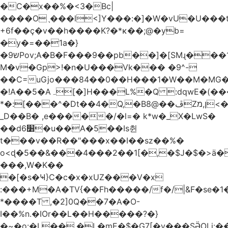
�C�x��%�<3�Bc|
����Oˎ���l<]Y���:�]�W�vU�U���
+6f��ç�v��h����K?�*κ��;@�y
b=
�y�=��1a�}
�ש9Pov;A�B�F���9��pb��]�[SMɻ���1v-
M�v�Gp>!�n�U���Vk��� �9^-
��C=uGjo���84��0��H���1�W��M�MG�
�!A��5�Aہ[�]H���L%�Q :dqwE�(���q��X�.bc�1d��\��#X�4��W�� Ldg
*�:[���^�Dt��4�Q,�B8@��ڦZן,מ<�oJ���ލ:�#���YLmh�Y?
_D��B� ,e�����/�l=� k*w�_X�LwS�
��d6׸�u��A�5ׅ��Is췬
t���v��R��"���x��I��sz��%�
o<ɖ�5��&���4���2��1[�,�$J�$�>ä�
���,W�K��
�[�s�Ҹ}C�c�x�xUZ���V�x
:���+M�A�TV{��Fh�����/f�/|&F�
se�
*����T ,�2]0Q��7�A�O-
I��%n.�IOr��L��H�����?�}
�~�o:�L��,�L�mE�$�G7[�y���SӚOLi