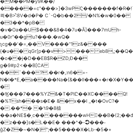
�M��PM�y9K��/
�����=c"���>]�3wPϚ�������f�R�!
쾩�B>:͒8V�d�P� C`-Q�b��2/�N%�w�0��
�3��*�pB�
�v�Oa��U$���&8�4�7u�Ã]���7mUh-
u�0r"��g!u?���.�wQ�
ʅcg��'�=,��V����"1z&� ���
{�u�� qGr[p��v>��� eb8,;��
�o� �j�D��EB$R�ZD,Ɖ��
g�9#p2<��B[CA
��`���?.��r
�,:n6�=-
N�l�*E,�a����Na�{&��lI���+�r�X�Y��_
�
�!K̪���7���%YZ&�T�PIԸ��XC����Q!
�%Tsh���s�E� &�x��I _�t�OvC?�
�.��*� �٦9�8榬
��a�NE$�ͺc��������wH��B�(2;��
�z���]s�L��E� ���^�-➲���֊
ĝZ�Z�~�N�}";��5����X�Lb-�5�+