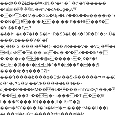
��dX��Z&zi��k}N,�r��` �;^�Y�����|
�tB譆I�h5�vm7�oA�ܝġ�,A
��P؉�hV,�č�:2%�Up�bݎ��7��ƽ����r�`��bn<1g�(h�ى!
��N� 5��'�J��:�� R��Hh��$�
�'r-$�R�1\ ?
�&�I�u�7�f�:$�~R�S3�L��19R�D1�;Û�
���vz����V�)�F
�)�f�ibT���l��t(=�z�VR���V�_�VQj�
M];sݍR�iL��:mq�d� �'�Z���!k*�|
�.��l�>�*��@x����k�]K�F�!
�I�($��r��1�5���S���@-
����4p�g���GZ
���Ղ����b���q�ÕtM��5xR����� ��X
q�^�,3�G ��\:R�����8�4��-
c[���P���MM���L����+hfYo8ҖY��,�
ˁ��t_��3=��l�~s���i�Tq��䵤
�.��%��� 9{����, �\=%�먢
��m�%Y��k�J�{u�M� ���M��U��}
�u���G ����[����M