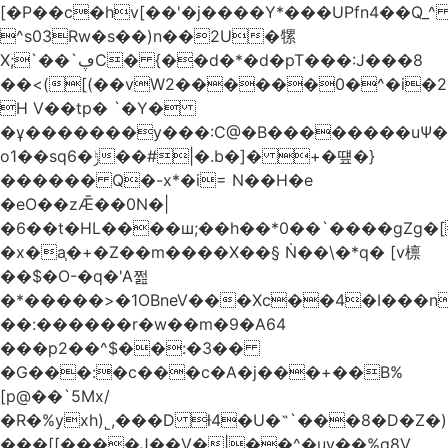
[�P��c�hv[��'�j����Y*���UPfn4��Q_
^s03Rw�s��)n��2U�㹎
X;`��`ڥC� {��d�*�d�pT���:J���8
��<([(��vW2������0�^�i
H V��tp� `�Y�
�ұ�������y���:C@�B��������uѰ��
o1��sq6�ݱ��#|�.b�]� +�떞�}
������ Q�-x*�i= N��H�e
�eO��zǢ��0N�|
�6��t�HL����ш;��h��
*0��`����gZg�[
�x�a֧�+�Z��m����X��§ Ṅ��\�*q� [v檩
��$�O-�q�'A쩚
�*�����>�1OBneV���Xc��4�I���n
��:������r�w��m�9�A64
���p2��^$��:�3��
�G���:�c���c�A�j���+��B%
[p@��`5Mx/
�R�%yxh)˾,���D ƚ4�U�˵`���8�D�Z
���[[����J��V�|��^�uy��%g8V