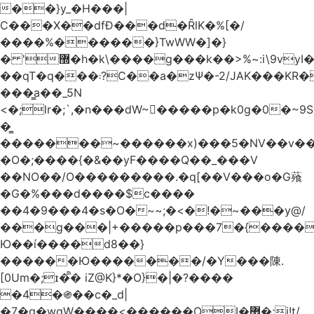
��}y_�H���|
C���X��dfÐ���d�ȒlK�%[�/
����%������}TwWW�]�}
� '޽�h�k\����g���k��>%~:i\9vyI��[P�n.�.�5�Y6I�>|s�N�v8��N<�0�|p��)b��Cz)�|
��qT�q���܃?C��a�zΨ�-2/JAK���KR��Oz�y/
���̳a��_5N
<�;lr�;`,�n���dW~�ٍ����p�k0g�0�~9S�2.�i�'^ڰ�F��i��
�͇
�������~������x)���5�NV��v��h��t0L�e2��A���ۏifg��h�Q��`H�����~���^v�^2�Z���ۧ�
�O�;����{�&��yF����Q��_���V
��NO��/O���������.�q[��V���o�G薞
�G�%���d����$c����
��4�9���4�s�O�~~;�<�!�~���y@/
���g���|+
�����p���7�{������
Ю��í����d8��}
������Ю�������/�Y���陳.
[0Um�;ɪ�᩺� iZ@K}*�O}�|�?����
�4�֍��c�_d|
�7�g�wgW����<������OI�޿�;j!t/