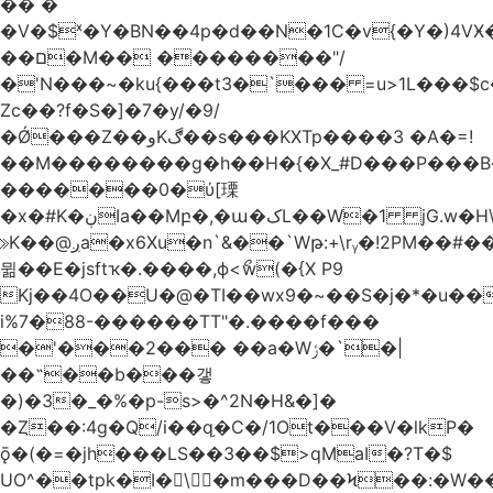
�� �
�V�$ˣ�Y�BN��4p�d��N�1C�v{�Y�)4VӾ
��ם�M�� ��������"/
�'N���~�ku{���t3�`��� =u>1L���$c
Zc��?f�S�]�7�y/�9/
�Ǿ���Z��وKڰ��s���KXTp����3 �A�=!
��M��������g�h��H�{�X_#D���P��
�������0�ύ[瑮
�x�#K�ڹIa��Mբ�,�ա�کL��W�1 jG.w�H\^8Z��n�]KUL{�z>7[n@A���<�M;_t�PwM;Ӝ��R�&����ki�j�����n0� u{�;j������Q��,�E2�t�Ӊ�/<�Qm�fo�/
≫K��@ږa�x6Xu�n`&��`Wթ:+\rᵧ�!2PM��#���=�>��ZTبrP�
뮒��E�jsftҡ�.����,ϕ<ޯw(�{X P9
Kj��4O��U�@�TI��wx9�~��S�j�*�u���[Eu��a)\��ݏ��X�&��~
i%7�88-������TT"�.����f���
�'���2��� ��a�Wݬ�`�|
��˶��b���갷
�)�3�_�%�p-s>�^2N�H&�]�
�Ȥ��:4g�Q/i��q֥�C�/1Ot���V�lkP�
ǭ�(�=�jh���LS��3��$>qMaI�?T�$
UO^��tpk�I�\�m���D��Ϟ��:�W���א��BwJ�].�B