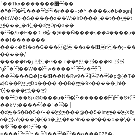
´��Tkx�������޶��
�º��͖���d�r���+:�^_����x�b�sgn|
�ktW�>�S�����z��W;�!rD���_��t���t
���_�d{_��aOp�a��
��/b�H��0L6@.�@��Ӹ����s��4����
��f�������
���<�׭�o�G��� @ǀ��s��޻n��;~��3R�˿�^r���iV��I $������#�Lы�����d�����E}
�����/
�����h�ԩ�G��!e��ܞ����KL
'g���W��w����Yv�
�����ᾨ�[p�׵��N�Rw9�[7��p@{�T��o�P"�t�U<y�
쫘Q��PDp���� ��B��9x�����_h!�
1}]����,��!
��D��6j<@0���u��������j�S+��
��kM;������`�� |
�z�5�B�5�ʸ+�����@��5�!m��X1��ߋ%��
o�<ė;���[�(�a�_�߿�Nn���t���o��\�`�,;E�,��1&�G
�$���D;�:�
=���gc.�|[�����ο���P26�-