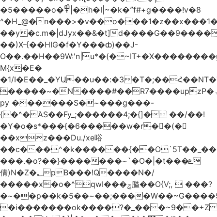
�5�����o�߾|�h�I|~�k�ˮf#+g����!v�8
^�H_@�n���>�v��o���1�z��x���1�
��y�c.m�|dJyx��&�t]d����G��9����
��)X-{��HIG�f�Y���ȸ)��J-
O��.��H��9W:'n|u*�(�~IT+�X������
M{x�E�
�1/I�E��_�YԱ��u��:�3�T�;��Հ��NT
�����~�N����#��R7����upzP�ۃt{�!g����9
py ������S�~���g���-
{�^�ΆS��Fy_;������4;�{]� ��/��!
�Y�o�s*���{�6�����w�r��ٌ(�
��xz���Du./xe唂
��c���^�k������{��O`5T��_��
���.�o?��}�������~`�O�|�t���ܧ
倩)N�Z�؂pB���!Q����N�/
�����x�o�^qwI���ݘ膉��O{V;,  ���?
�~��p��k�5��~��;����W��~G����
�i�������ok����?�_���~9��+Z