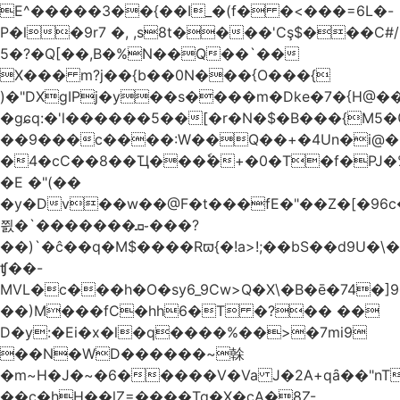
E^�����3��{��I_�(f� �<���=6L�-
P�l�9r7 �, ,s8t����'Cş$���C#/
5�?�Q[��,B�%N��Q��`��
X��� m?j��{b��0N���{O���{
)�"DXgIPj�y��s����m�Dke�7�{H@��
�gɕq:�'l������5��[�r�N�$�B���{M5
��9���c����:W��Q��+�4Un�i@�.
�4�cC��8��Ҵ���ٗ�+�0�T�f�PJ�
�E �"(��
�y�Dv��w��@F�t���fE�"��Z�[�96c�
쯼�`���� ���ܩ֊���?
��)`�ĉ��q�M$����Rϖ{�
!a>!;��bS��d9U�\�
ʧ��-
MVL�c���h�O�sy6_9Cw>Q�X\�B�ē�74�]
��)M���fC�hh6�T �?�� ��
D�y:�Ei�x�l�q����%��>�7mi9
��N�WD������~榦
�m~H�J�~�6�����V�Va J�2A+qȃ��"nT
��c�hH��lZ=����Tq�X�cA�8Z-