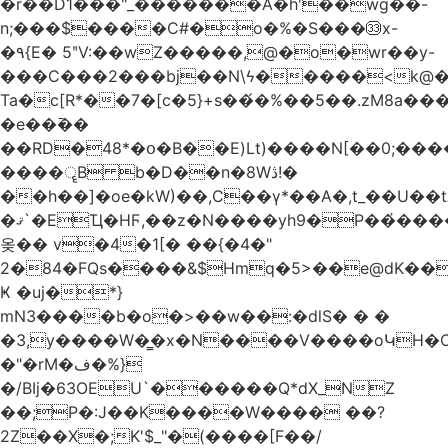
�r��D1���"_�������A�h'��wg��-
n;���$����C#�o�%�S���㉝x-
�٩{E� 5ʺV:��wZ�����,@�o�wr��y-
���C���2���bj��N\ϟ�����<k@�
Ta�c[R*��7�[c�5}+s��́�%��5��.zM8a
�e��߫��
��RD�48*�օ�B��E)Lt)����N[��0;��
����ॄB b�D��n�8Wڎ!�
��h��]�oe�kW)��,C��γ*��A�,t_��U��tב� _�C�Mh����ۥ�l5�Ğ#/
�ޤ`�EҴ�HϜ,��z�N����yh9�Р��҆����w`ۆ��]V�r
옺�� v�4�1[� ��{�4�"
2�84�FQs����&$Hmq�5>��e@dK����"
Ҝ �uj�*}
mN3����b�o�>��w��:�dlS� � �
�3,y����W�̳�x�N����V����oԿH�
�"�rM�ف�%}
�/BIj�63OEU`������Q*dX_NZ
��;P�:J��K����W���� ��?
2Z��X�;K'$_"�(����[F��/