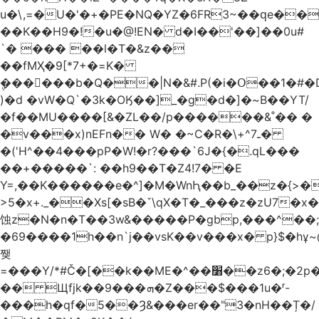
u�\,=�U�'�+�PE�NQ�YZ�6FR3~��ԛe��
��K��H9�!�u�@!EN� d�I��'��]��0u#
`� ��� ��l�T�&z��
��fMҲ�9[*7+�=K�
݆������b�Q��|N�&#.P(�i�Օ��1�#
)�d �vW�Q`�3k�OӃ��]_�g�d�]�~B��YT/
�f��MU����[&�ZL��/p������&˚�� �
�v���x)nEFn�� W� �~C�R�\+^ـ7�
�('H^��4���pP�W!�r?���`6J�{�.qL���
��+�����`: ��h9��T�Z4!7� �E
Y=,��K������e�^]�M�WnԦ��b_��z�{>�c'�����I!S��O,h
>5�x+._��Xs[�sB�ˇ\qX�T�_���z�zU7�x�
蚀z�N�n�T��3w&�����P�gbp,���^��
�69����1h��n`j��vsK��v���x� p}$�hұ~
쨎
=���Y/*#Č�[��k��ME�^��׸��z6�;�2p�"��f�3mn�Y�Y�
�� Щfjk��ܗ���9�Z���$���1u�ʳ-
���h�qf�5��Ȝ&���er��"3�nH��Ț�/