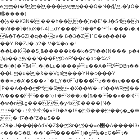
e�(�f����a���Q�N�ްg/.�\t
昲� ���}
�}y��K3N�'���h����]n�E՚�J�54�h@Dm��o�p�1߃o8�h��^
�xi̔l��]�!}uX�f˔4]ݖdY���O��*�^+i���\�;�^�9]�V� f�P���A�
&�T�GZ{�q��zv� 8�3�Z1`C�s���f�
��Y B�ZJ� a2� V�%�o:�!
��Ł�K��S˰&�����k��k�S"f��)N���_p��
:/@��.y��'���EOҽFf��c�ac�%c?
E�(�)�M_�{�Lu�l���y:u��A�7DBn�
��L�u��&��Vga���YH�c���Y
��=ϲ�A'�&��<`�ҴY�0dޫ���e���re����
|P��A���P*�$+�X��W�=r1��WR{��
W�������"ϲT�8��x�)&����v��R
�w�nLg���/�y4sE����[N�
�"�۽�vPD�A�f6�ă�����ş�_�W]�y�����N���
;;�H7��"Z�ыS��
s78�U���j�òdV�Z$� Sr���=e׻�A����i3�J�T�xDq2F\<����<⡛��+Zn�z� ss���tⵚÑ5��n(Rh����~�0��!
<���C�B.`��`�����1j�ge�dG�t�