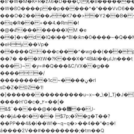
�8'�W�M�K+R�zʎ6�D���Ç(Ϗ�B������
�W�ßO����p��p�����^�"���VvD6�݁�
���O�2����ޗ�K7��>�Y2��B� ~$�ӵ�ã��m�dQp^�T�[� k�*h�
�q�R�� +��4.�Rm�!
�@�ߝ��������ҲM �e
̎��]�v�d�lQ�i��*Bl�ӂn�0����~�Q��
�eHy��Vp�
�����Q���c���^�wg��(��̈́�
��7� ���XtW�?K���X�^4BѨI��μĲn���t
���.}~ �y=#�Q���&C/VX��g��
���� �/
���������1c~����ڼ�rl
sD�Z�I0Z�1!
�]���������������u~x~�_\�]_Tj�J�
����H'G�c�_٢=��[�
&$`�����@�Ӏ���޶��,l-
�r�jԂ��t�/�� $7p;�Ӳ�g�T��?
��PP��4&�i��W!�~q~q�>��4��"�o�!
á����2V��#�� ������;�tm��Q