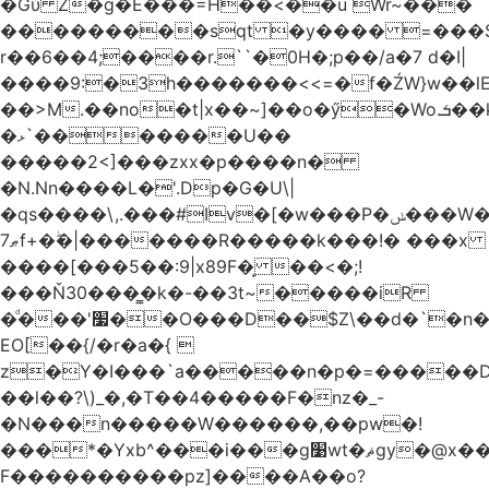
�Gύ Z�g�E���=H��<��u Wr~���
���������sqt �y���� =���
r��6��4;����r.``�0H�;p��/a�7 d�I|
����9:�3h�������<<=�f�ŹW}w��lEWק'�u�].Qs@�K�H&�v ����
��>M.��no�t|x��~]��o�ӳ�Wo.ܭ��k���~q��t��x¯��oN�+@W��s|
�ޅ`�������U��
�����2<]���zxx�p����n�
�N.Nn����L�'.Dp�G�U\|
�qs����\,.���#Iv�[�w���P�ݭ���W�[�����o/
ޠ7f+�ۖ�|�������R�����k���!� ���x
����[���5��:9|x89F�̙ ��<�;!
���Ň30���͇�k�-��3t~�����iR
�ͩ���'׷��O���D��$Z\��d�`�n�
EO[��{/�r�a�{ 
z�Y�I���`a�����n�p�=�����D�g������w�
��l��?\)_�,�T��͏4�����F�nz�_-
�N���n�����W������,��pw�!
���*�Yxb^���i���g׹wt�ޘgy�@x������ؽ>˶!
F����������pz]����A��o?