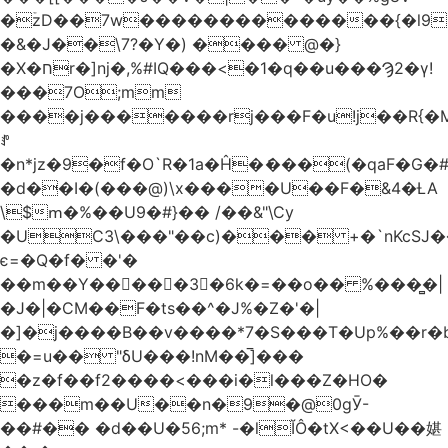
�ۡzD��7w��������������{�l9
�&�J��\7?�Y�) ���� @�}
�X�חr�]nj�,%#IQ���<�1�q��u���Ϡ2�γ!
���7O;mm
����j�������rj���F�u!j��R{�Mb�n�r�
ꍚ
�n*jz�9�f�O`R�1a�Ĥ�ަ���(�qaF�G
�d��I�(���@)\x����U��F�&4�ȽA
\$ՠ�%��U9�#}�� /��&"\Cy
�UC3\���"��c)��� +�`nKcS
є=�Q�f� �'�
��m��Y��
񢫫���3�6k�=��o�� %���̻�|
�J�|�CM��F�tѕ��^�J%�Z�'�|
�]�j����B��v����*7�S���T�Up%��r�
�=u�� "δU���!nM��̅]���
�z�f��f2����<���i�l���Z�HO�
���m��U��n�9�@0gӮ-
��#�� �d��U�56;m* -�lĬÔ�tX<��U��媅