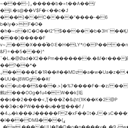
~���-]ۅ�����b�=t��A��/
�jI.�s@��V$F�<��c�ަJ
���)��C����"����-�6
b�Iy�>F�0�
�h�~o�lC�O��ɫ2"$�����b�3H`��Ϗ
���]�����F
v~,���Χ���֠�0:E�H�LY*r)�P����
&F}=��5���)^
`�L.�@Øad�X2��Pm�������.�&ľ�r���Ԭ
��?��*�
ؠ�����E�1R��#��Mǲ�a�w�Ua�z�.�SU�S��p���ǯ��yaa��Я�}
�UU�վ8WGg��#/
�x�ub��&���.>]�%7����F�-�z/ ��
鶫z���OOg�fu4�W��k[㻈
��s��2����<,Ʈ���Z�&փt{˥lK��K�2@P
��3�c�PW����u��빨���f /
�ݑ4�k���J�����FZ�xF��􊛣t�J�ߏC���yj�
�l���DMȁ���ߩ}
�۔w.����UU�B�D�o�n����v�_�9ߩw�����-!z0>' [�)Ս���g2�b�e)&tb�����":�c�\��%�������{����V��.�:��lbL"݊"3���h�Ĥ��W��5{ƚ` 1��8