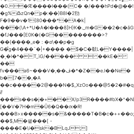
�0.�Ԙ����I���(C� �/���hPd�@��!
�g%߷zQn� p�:��}B8I�2劷
F�9��v�1{80���*�A�k|
���(\A+*U�A�l���8]H}K�._m�G��2�c
�fJ���[E0K�(�G���������>?
��{����_e� : �ʛ\��p�g
G�֩g�4���`�|+���� �$�C�㹷L�Y����|
�ͺ�l�*�T_ìG/�����  ��kE�
��
fv���a6~���V�,��ڤ�*�Z��e.I��Ne�
b�[7��,�A
�
�c�����2@���N�$_XzOo���@5�2�#�q�
ꏣ
���s��s�j�+��X/p3R�ܿ���#bX�^�N 
[��V�7H�m�Ů6�Q��ԕ�R!
���B>x�����s�&�����T�B�c�++��o;�ݸƬ^դ��J�a�I���7�f��F'���߭�ޒ���<���Z��
��$,M�쇝���[ -
����E�\i�sk�BLqJ;]