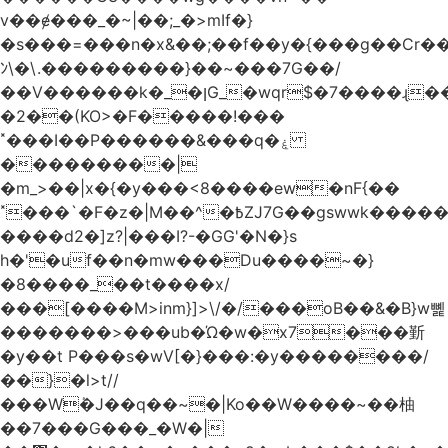
v��ɇ���_�~|��;_�>mIf�}
�s���=���n�x&��;��f��y�{���g��Cr��
ﾝ\�\.���������}��~���7G��/
��V������k�_�ןG_�wqr$�7����ɻ��-
�2��(KO>�F�����!���
˟���I��P������&���q�ۼ
���������|
�m_>��|x�{�y���<8����ew�nF{��
˟���`�F�z�|M��^�߿ZJ7G��gswwk������j��
����d2�]z?|���I?-�GG'�N�}s
h�'�uf��n�mw���Du����~�}
�8����_��t����x/
���[����M>inm}]>\/�/���oB��&�B}w뼱
�������>���ub�Ώ�w�x7���斳
�y��t P���s�wV[�}���:�y��������/
��}�l>t//
���Wٝ�J��q��~�|Ko��W����~��柚
��7���G���_�W�|