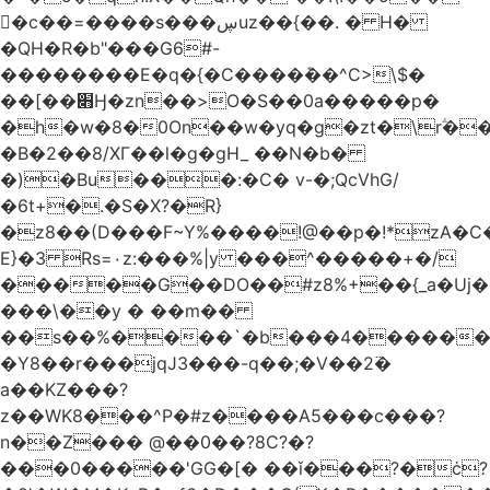
󥢦�c��=����s���ڛuz��{��. � H�
�QH�R�b"���G6#-
��������E�q�{�C����݊��^C>\$�
��[��׋Ӈ�zn��>O�S��0a�����p�
�h�w�8�0On��w�yq�g�zt�\rؖ�
�B�2��8/XГ��l�g�gH_ ��N�b�
�)�Bu���:�C� v-�;QcVhG/
�6t+�.�S�X?�R}
�z
8��(D���F~Y%����!@��p�!*zA�
E}�3 Rs=۰z:���%|y ���^�����+�/
�����G��DO��#z8%+��{_a�Uj�
���\��y � ��m��
��s��%����`�b���4������
�Y8��r���jqJ3���-q��;�V��2߳�
a��KZ���?
z��WK8���^P�#z����A5���c���?
n��Z��� @��0��?8C?�?
���0�����'GG�[� ��ǐ���?�ċ?