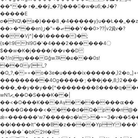
��^�� r�_��ӯ_�7ǧ����ٕw�u6;�J�?
�����E
σ�NQ\�a�)���8ˎ�4�����y}u��Ƚ��_��
��>�*��en)ڒ�"=�ᯠ��Y��0>??|v2Ԭv�?
��ܹ�Vj^]��\�����}�;
{s�!:9Ihl9G�'�4���2������4〇
$��w�K�j����/��v��D
�?/n}gy���Gǧw7A�ɕ���0s!
��0y[_?
�O_?,�==�o�3e�u����ix������,}2�o_]+�
���������4Og�����ۯ��ۙ�j��,8;}2����J��h��j���p}k*�^�|
���_��y��y��[^��������8����q���
wN1ޗ_��O�S���K� �|
��<�O���K���Aγ� ������ɶ��
����G����<����d�Q� p��n@�1�
ǽ=������'w7�����o�͛w>�~~3�v��5
��l����It"���B�z����YpY l���'�
�)���`�bK2H�i!