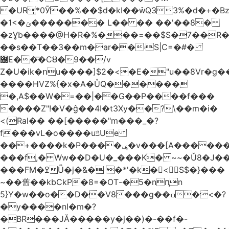
�URͅ*0Ӯ��%��$d�kI��Q33%�d�+�B
�1<�ݵ������� L�� �� ��'��8�
�zƔb����@H�R�%���=��$S�7��R�
��s��T��3��m�ar��ۥS|C=�#�
޶E��͞�CȢ�9��/v
Z�U�ik�ոu����]$2�<�E�"u��8Vr�g��EkW˽
����HVZ%{�x�A�ŮQ������
�,A$��W�=��|��G��P����f���
����Z"!�V�ĝ��4I�t3Xy��?\��m�i�
<(Ral�� ��[�����"m���_�?
f���vL�o����uݿUe
��+����k�P����ݷ�v���[A������v�.&��6������/
���f,� Ww��D�U�_���K� ~~�Ǔ8�J���
���FM�ߐǙ�j�&� �*'�k�𙑫<S$�}���
~��舊��kbCkP�8=�OT-�5�nԥn
5}Y�w��o��D��V8���g��ߛ�<�?
�y����nI�m�?
�BR���JĂ�����y�j��)�-��f�-