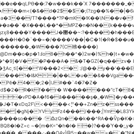
t��e��qLPϴ��:7�w���k��՛X 7�������_�
;(?zg��%��|�ڀ#6�?
��.N�_�E7�u�_ٺ�_ ����/��m<{�&�d�2$�$�
��/T?����*?P�mK�!K��\N��v�f�
`�X���L��*�MPZ�n�N��{k����v�d�/yڷ��=P
�w���2`O��2��l`��1X����]�k17�Ψ'�
ч���H�0�`��=�/����V��|�C�1(�R�$��u
�������_�W���7{C昲� ���}
�}2w�)%h�}t+�w��
ǯAc˲ti[��'W���2<� :/@��.y��'���E
�����1�I&K�|��L�u��&��Vga�
Pĕ�.4��;2�|lJ#��`4�́7�Z�
�d$�2�R�kf��r� W�������"ϲT�
��|�gǋ�YVyFz4���/���;|Ym�L83Y
'߷zQn� ��k��^RA��Ѷp�K�>@tf3��ع^J���=-Nv�{ɒ�d
�I�Z=c ~�[m�K="�h�I� �}?���ϓ��;,y�