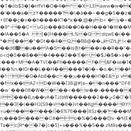
�T�ób$3�]�HfVt�O�4�^ �XLEaww�w�
�'�i��a�zY�����?�\�à��~��g�5��z�
+6f��ç�v��h����K?�*κ��;@�y
b= �y�=��1a�}�ש9Pov;A�B�F���9��pb��]�
�9^-��C=uGjo���84��0��H���1�W��M
�!A��5�Aہ[�]H���L%�Q :dqwE�(���q��X�.bc�1d��\��#X�4��W�� Ldg
*�:[���^�Dt��4�Q,�B8@��ڦZן,מ<�oJ���ލ:�#���YLmh�Y?_D��B� ,e�����/�l=� k*w�_X�LwS�
��d6׸�u��A�5ׅ��Is췬t���v��R��"���x��I��sz��%�
o<ɖ�5��&���4���2��1[�,�$J�$�>ä�
:���+M�A�TV{��Fh�����/f�/|&F�
se�
I��%n.�IOr��L��H�����?�}�~�o:�L�
�1ˑ {l�ʘ�Ab8��c��;u����H1�E&p v�<��xڠ4��!l l�Ȧ5��>LwbMp��x`���
�fx��tAZ<D�W�ؓ�[38괆#[e~��n�
��^DF
�w`���08�W����<��w��-������(Y��'ǺS�+ ��!�O�з�:�
٪]���B,ԯ��vA�TJ(bW������ݥۉ��2S�'�1�^c�Rs��l�0���צ� ���[�����c0��jб e5N�LES���I�=��������
��3{�(��H3|S9�v�8�}vt��Kg����ӨY�
=u�������/|�6%76���|8Sz�j�'���
n;���$����C#�o�%�S���㉝x-�٩{E� 5ʺV:��wZ�����,@�o�wr��y-���C���2���bj��N\ϟ�����<k@�3?
Ta�c[R*��7�[c�5}+s��́�%��5��.zM8a�