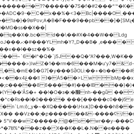
������� ??�����'�7S�f�#2���^'^�K�
�ADC�9-�C�x��%�<3�Bc|����Oˎ���
[SMɻ���1v-M�v�Gp>!�n�U���Vk���
�MG�ss��X��|
��~`6�ł^�Q�`j5J��Q�"A?���,W�K��
1�����>)lwZ�1��rm�6���M�u'y7�& d
�,�L�mE�$�G7[�y���SӚOLi:��+�b���
/m�M�b�| YM�}
8�;c�����8 ַ6����#)���IB ���}�)
׮nh-��gǚ �� ��TBtZv{�Pg\
n`Lm:ô;_y�~�XQ�����\Hxѫ]D����h8����
MX�� ��Vz��ٖ:�բ����6��&-����ʕ/
��*�7Ȣ%^���z�� X��K��L�.N� �e��߫��