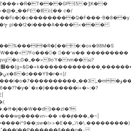
Z���+�R�T���GP{5�ǯK��
����Fo�{�o���������Q�F���-B�8��y
R�ᡎ pl��!2�i����A����<���
�W���
< 7Ϝo���� ��'w�� ���������
��??�y�`�x�}�������i+�~:�?
|
/֧
�?
�wg����vn~�� v��ɇ���_�~|
�����i^9��;sw�l>>�E��_ﾝ\�\.���������}