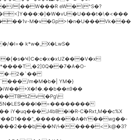
�/|��W���R eW�\^S�?
l<]Y���:�]�W�vU�U���t�\�<���
 �[�s�Ҹ}C�c�x�xUZ���V�x
-*����T ,�2]0Q��7�A�O-
�# �-2�`��
�iW��+X�f�.��b��n9��
 iY�uq���J4bB�i�R-Cۖ�Rxt,M��c%X
�r��D1���"_�������A�h'��wg��-