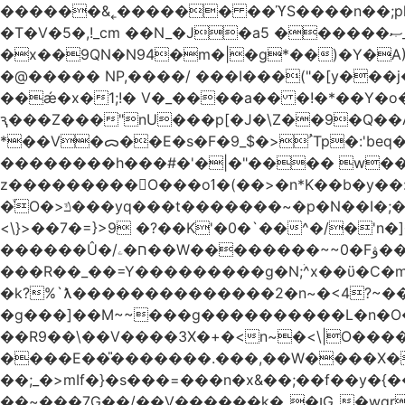
������&˿������ ��ϓS����n��;p
�T�V�5�,!_cm ��N_�J�a5 ������ޞ_b��O��U:�޳ܯZ:�)Q�4������� &Zf��=�@�_��Ft �Bc{�� c�/
�x��9QN�N94�m�|�g*��)�Y�A
�@����� NP,����/ ���I���("�[y��
��ǽ�x�1;!� V�_����a�� �!�*��Y�
ԇ���Z���"nU���p[�J�\Z��9�Q��A�
*��V�ᯅ��E�s�F�ﹸ<�$_9Tp�:'beq�Mfcn�oj�n��,�>N4�S+b���p1&}&�|�p���%���i!�R�[���:�ox�98M�S
��������h���#�'�|�"���� w�
z���������O���oߗ�(��>�n*K��b�y��:^��NV�{����O~';w37z8�}��t(}R/��Rqvg�o;G�_��>9oΎ�nm��ώ?
�ͮO�>ݿ���yq���t�������~�p�N��I�;�68������b�f���'�ܟ�ks�f����f���`K�׼��{g=&G�+k�������������˻�����݇�������re6�o�^�~��=
<\}>��7�=}>9 �?��K'�0�`��^�/�'n�]�n���~��z��ރ����;ۻݼ�q��L�
������Û�/ח�ۦ��W��������~~0�Fۋ���j���[���{�������Ҷ���/[��v��ެ�9����i�o�7����������_��3_�m�ۋ����
���R��_��=Y���������g�N;ۛ^x��ϋ�C�
�k?%`ƛ��������������2�n~�<4?~���
�g���]��M~~���g����������L�n�O�?�
��R9��\��V����3X�+�<n~�<\|O�������w��f�
����E��̎�������.���,��W����X�ϼ��
��;_�>mIf�} �s���=���n�x&��;��f��y�
��~���7G��/��V������k�_�ןG_�wqr$�7����ɻ��-�2��(KO>�F�����!���˟���I��P������&���q�ۼ