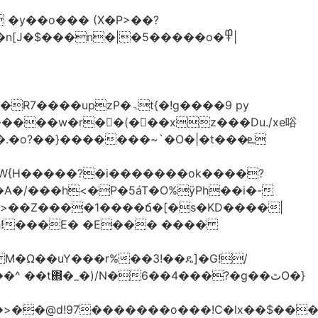
�y��o��� (X�P>��?
�n[J�$���n�|�5�����o�߾|
P�ۃt{�!g����9 py
�����w�r��ٌ(� ��xz���Du./xe唂
�o?��}�������~`�O�|�t���ܧ
W{H�����?�i�������ok����?
A�/���h<�P�5áT�O%ӱPh��i�-
��>��Z����1����ճ�[�s�KD����|
h!���E� �E��� ����
� M�Ω��uY���r%��3!��ዴ]�G!/
 ��t΋�_�)/N�6��4���?�g��ٿO�}
�@d!97�������o���!C�lx��$����