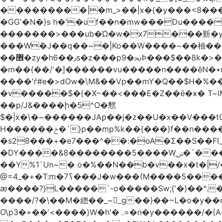
���������|�m_>��|x�{�y���<8����ew�nF{��˟���`�F�z
�GG'�N�}s h�'�uf��n�mw���Du����
�������>���ub�Ώ�w�x7���斳�y��
���Wٝ�J��q��~�|Ko��W����~��柚��
��޾�zy�h6��٫s�z���p9�ﲝϷ���$��8k�>�O���I�y�/O~���Eo>GË3�عr�Ͼ6wVg�/߭n�Ͻ�4Jw�o�&�o��i
�m��{��/'�]������vu�����n����ēN�٭u�����o'�����w�^�Q���2�;U>��ʧ�� ��W_/|
����'ѓ#e�>dOw�\M&��Vp��mY�Q��$H�%
�v�����$�{�X~��<���E�Z��ё�ӿ� T~lM�
��p/J&����ի�5^O�㦟
$�|x�\�~������JAƿ��j�z��U�x��V���
H������ݗ�`}p��mp%k��{���}f��n����G{߿�_lz��=}�N�9���N� P�+�xd_�~�>����֚���v/f������!t�}
�s28���+�e7���^��:�oA�Σ��S��FI
�DY����&8��������5����Wݭ͟�`����G�'ʭ����\N����.�W��w��ӫx>�~f�v&}����e��a`& y������8��`Gʾ;퇏
��Y%1`Un~� o�%��N��b�v��x�t�|/
ӕ����?}L�����`-o�����Sw;{'�}��^.
����/?�\��M�緫��_~_g��}��~L�o�y�
O\p3�+��ʼ<����}W�h'� .=�n�y������/�{A��֏���