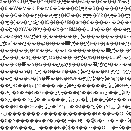
z��WK8���^P�#z����A5���c���?n�
�8'�W�M�K+R�zʎ6�D���Ç(Ϗ�B�������
���O�2����ޗ�K7��>�Y2��B� ~$�ӵ�ã��m�dQp^�T�[� k�*h� �q�R�� +��4.�Rm�!�@�ߝ��������ҲM �e
̎��]�v�d�lQ�i��*Bl�ӂn�0����~�Q�
���XtW�?K���X�^4BѨI��μĲn���t ���
sD�Z�I0Z�1!�]���������������u~x~�_
&$`�����@�Ӏ���޶��,l-�r�jԂ��t�/�� $7p;�Ӳ�g�T��?��PP��4&�i��W!�~q~q�>��4��"�o�!á����2V��#��
������;�tm��Q´��Tkx�������޶�� �º��͖���d�r���+:�^_����x�b�sgn|�ktW�>�S�����z��W;�!rD���_��t���t
���_�d{_��aOp�a�� ��/b�H��0L6@
���<�׭�o�G��� @ǀ��s��޻n��;~��3R�˿�^r���iV��I $������#�Lы�����d�����E} �����/
�����h�ԩ�G��!e��ܞ����KL 'g���W��w����Yv�
�����ᾨ�[p�׵��N�Rw9�[7��p@{�T��o�P"�t�U<y�쫘Q��PDp���� ��B��9x�����_h!� 1}]����,��!
��D��6j<@0���u��������j�S+��ڎ�|��kM;������`�
�z�5�B�5�ʸ+�����@��5�!m��X1��ߋ%���l|-o�<ė;���[�(�a�_�߿�Nn���t���o��\�`�,;E
�$���D;�:� =���gc.�|[�����
���Kf��Q+z��`A^pۀ�XM��*�qAݷ1hP��G�����YU�Xa��]��^ �D�.埗�B��%��?}
ف7�������>�����;������h8��w�O����էW������������{�g����y� |
�0�A�����x�7�a���#H�@5�k����
���W���_����N�)$�9����O ���