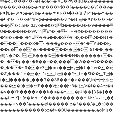
�oO���<
�7�F�;�>�߸�PW�js3�2�����
֎���v��t�b�m�����[����C�Y]��y��
P/Be~w:��Vh�ҿ� k���ſ8 @P"1�ͥ��
�h�I|~�k�ˮf#+g����!v�8 ^�H_@�n���
��y�c.m�|dJyx��&�t]d����G��9����
O��.��H��9W:'n|u*�(�~IT+�X������
�1/I�E��_�YԱ��u��:�3�T�;��Հ��NT�T��
������S�~���g���-{�^�ΆS��Fy_;
��c���^�k������{��O`5T��_��
倩)N�Z�؂pB���!Q����N�/�����x�o�^qwI���ݘ膉��O{V;,  ���?
�~��p��k�5��~��;����W��~G����
�_���~9��+Z �mx��Vy�}|�"-w��=
�&\��� ΊI+��`+b(��"^fH�Sl��
{������_���3��36��H�<���\kxz
֫����[��E���V��B� /v�l��Α��\
�y��Yh����V��%�џ��^�pU��[{/$�[��
��LrS{e�1db9�4t��ǿ��� ��Nʼ=x_
���y��[����믯�����)z�?���/�_�;O�
�����������pz��BU�������,�xs�T