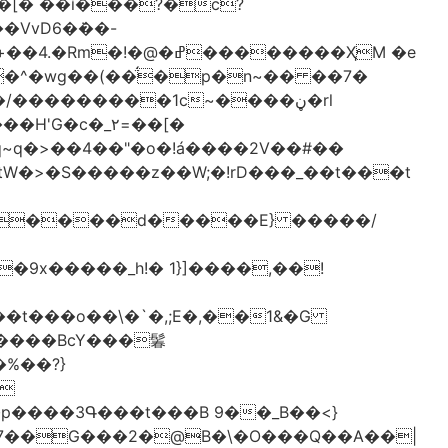
[� ��ǐ���?�ċ?
vD6�݁��-
�^�wg��(��̈́�p�n~�� ��7�
/���������1c~����ڼ�rl
�c�_٢=��[�
�����BcY���鬊
���3Գ���t���B 9��_B��<}
7��G���2�@B�\�O���Q��A��|