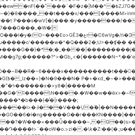
�|M��^�߿ZJ7G��gswwk������j�� ����d2�]z?|���I?-
~�}�8����_��t����x/���[����M>inm}]
t P���s�wV[�}���:�y��������/��}
7���G���_�W�|
������G��}�*�;�_����|���������j
�g7g;������?^>�Gb˿<�[������N~*.��'e�
tO��~Β��R�~6����x����������t����
_�˭�ϟ������x�>y8�|�����M
����*�b���}�̾�|r����;
@=4_�+�T:m�7ߖ���J�w���(M����5��������l>�߃�
��V���\/�߮�|��N����
��GO��6�I�ng�����G��r���KN����]��
�r��?�W���+���Ǖ�����~,�G��}s>�
�ɫ>`��oW�o.>zi�.�\k�Z:��{�.;u�����N<ݿ�����