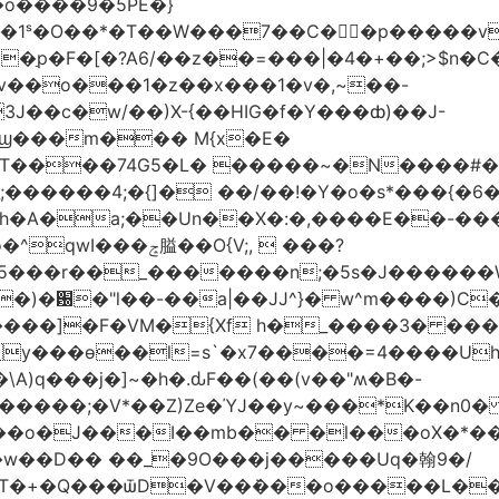
�o����9�5PE�}
1ˢ�O��*�T��W���7��C�㛯ٍ�p�����v 
��ַp�F�[�?A6/��z��=���|�4�+��;>$n�C
>�v��o���1�z��x���1�v�,~��-
3J��c�w/��)X-{��HIG�f�Y���ȸ)��J-
��ϣ���m��� M{x�E�
��74G5�L� �����~�N����#��R7����upz
������4;�{]� ��/��!�Y�o�s*���{�6
h�A�a;��Un��X�:�,����E��-���.
5���r��_�������n;�5s�J������
�)�԰�"l��-��a|��JJ^}� w^m����)C�
T����]�F�VM�{Xf h�_����3� �
y���ѳ��l=s`�x7����=4����U
A)q���j�]~�h�.ԃF��(��(v��"ʍ�B�-
�����;�V*��Z)Ze�ΎJ��y~���*K��n0
���o�J���I��mb�� �l���oX�*���^
�w��D�� ��_�9O���j�����Uq�翰9�/
�+�Q���ѿD�V��ܿ���o�����L��>�