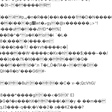
-��3t~�����iR
��0�Ë��r�-
�@x������ؽ>˶!
�B�^�^a�K�o�i `�L�
���b��Ϋ/ ��۷vh����o�|
������W-����c�Kx�h���$;���~��/
 �)�Bu���:�C� v-�;QcVhG/
���*����g��<�5lX' E}
P�G�f�e���hX�?���\��y � ��m��
���-q��;�V��2߳� a��KZ���?