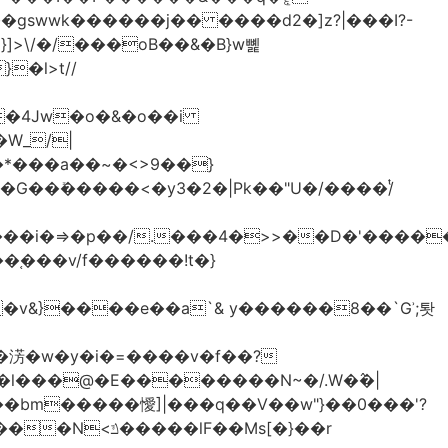
>\/�/���oB��&�B}w뼱
�l>t//
�*���a��~�<>9��}
G��ܺ�����<�y3�2�|Pk��"U�/����/ͭ
��i�=>�p��/.���4�>>��D�'�����
�淓�w�y�i�=����v�f��?
�l���@�E��������N~�/.W�߮�|
�bm�����懓]|���q��V��w"}��0���'?
lF��Ms[�}��r