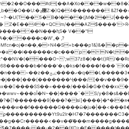
h�2��O���#d[��A�Xօ���w��8�
)~?-�U{T��5�B�!���(jM�2�J|�
�j� Z�E��4�+QCm/���AZ$����'>
o����� ��N���ԧS� V��"!
;� ����c�W'_� ,?
��a ��i������c�c���p�N�I;
����3�ڼx�8�ݿ���Y9�r�<]/
mx������SS��=����/���ǟ�G�Ҽ��xx�6
wwv~���oǏ�N~��}����`�S/y�8�s&��E
[?�������9|���?�ʪi]����}�*�i�я�
�����G����ӹ�ju�|��<���8�.�ߚ�j�j�W��d}��zl
��������Yt9u2Ir�H7�7� ������C3���
{���g��Cr�����<��v��͝���m����g���