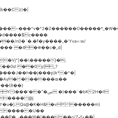
���d����$c����
/n0�`�.�֜f�y����_�'Yva=:w/
���� �4�֍��c�_d|
��0s! ��0y[_?
��{8��}
 �)���`�bK2H�i!
S���� @j
ޠf+�ۖ�|