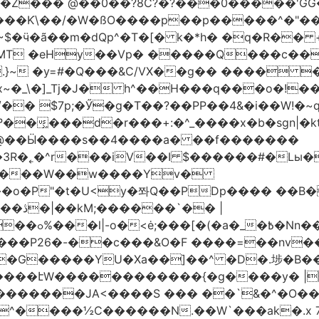
�Z��� @��0��?8C?�?���0�����'GG�
��Ƙ\��/�W�ßO����p��p�����^�"���V
�MT �eHy��Vp� �����Q���c��
.}~ �y=#�Q���&C/VX��g�� ���� �
\�]_Tj�J� h^��H���q���o�!����H'G
.�@��Ӹ����s��4����a� ��f�������
� |
�,��1&�G
ο���P26�-��c���&O�F ����=��nv
�����JA<����S ��� ��`&�^�O��p�
^����½C������N.��W`���ak�.x 