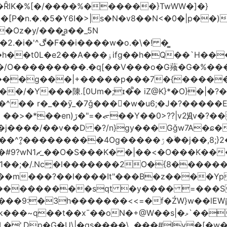
�ȒlK�%[�/����%������}TwWW�]�}
�o.�\�! �͇
��O�����*_�W�߳��Ӌ��S�kg����ϝ$��N����{�?
NO��/O���������.�q[��V���o�G薞�G�%
/���g���|+
�����p���7�{�������
�Y���陳.[0Um�;ɪ�᩺� iZ@K}*�O}�|�?
��ܹ�Vj^]��\�����}�;
�j����/��v��D �?/n}gy���Gǧw7A�ɕ�
����ۯ��ۙ�j��,8;}2����J��h��j���p}k*�^�|
 ������ɶ��
�;�/.Nc̗�l�������2O�{8������
��l����It"���B�z����YpY l���'��˭�س
� ���������sqt �y���� =���
������<<=�f�ŹW}w��lEWק'�u�].Qs@�K�H&�v �����m}
|�qs����\,.���#Iv�[�w���P�ݭ���W�[�����o/7