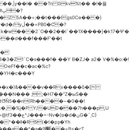
��,|y��Ι� ��Tn Gkv%t�� �!�플
Z5A��=;��t���lgs0Cѳ���}
B0�Ƈ�?
���d���f���F'��t
OҽFf��c�ac�%c?
��YH�c���Y
8��x�)&����v��Rx����ȍ�[
k�,�%j�P Y/�UD���7h���p,U
�نG�`ͺC}
�^��ǁ�R5(�t�pҙ�Υh