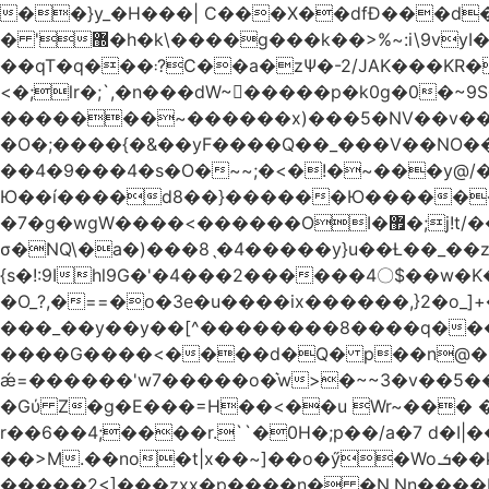
��}y_�H���| C���X��dfÐ���d
� '޽�h�k\����g���k��>%~:i\9vyI��[P�n.�.�5�Y6I�>|s�N�v8��N<�0�|p��)b��Cz)�|
��qT�q���܃?C��a�zΨ�-2/JAK���KR��Oz�y/���̳a��_5N
<�;lr�;`,�n���dW~�ٍ����p�k0g�0�~9S�2.�i�'^ڰ�F��i����w
�������~������x)���5�NV��v��h��t0L�e2��A���ۏifg��h�Q��`H�����~���^v�^2�Z���ۧ�
�O�;����{�&��yF����Q��_���V ��
��4�9���4�s�O�~~;�<�!�~���y@
Ю��í����d8��}������Ю�������/
�7�g�wgW����<������OI�޿�;j!t/��^�� r�_��ӯ_�7ǧ����ٕw�u6;�J�?�����E
σ�NQ\�a�)���8ˎ�4�����y}u��Ƚ��_��z ��>�*��en)ڒ�"=�ᯠ��Y��0>??|v2Ԭv�?
{s�!:9Ihl9G�'�4���2������4〇$��w�K
�O_?,�==�o�3e�u����ix������,}2�o_]+��^?̮���������4Og�
���_��y��y��[^��������8����q���#9?wN1ޗ_��O�S���K� �|��<�O���K���Aγ�
����G����<����d�Q� p��n@�1�
ǽ=������'w7�����o�͛w>�~~3�v��5���m���?
�Gύ Z�g�E���=H��<��u Wr~��
r��6��4;����r.``�0H�;p��/a�7 d�I|����9:�3h�
��>M.��no�t|x��~]��o�ӳ�Wo.ܭ��k���~q��t��x¯��oN�+@W��s|�ޅ`�������U��
�����2<]���zxx�p����n� �N.Nn����L�'.Dp�G�U\