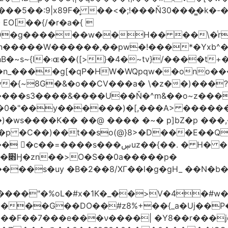
�5��:9|x89F�̙ ��<�;!���Ň30���͇�k�
�H�� ��\�ͭr��4 #pݷ�n�R��[��k����1�D�N��
W������,��pw�!���*�Yxb^���i���g׹wt�ޘgy
��u߄���1D*�%[
n_����g[�qP�HW�WQpqw��ono���
"�0����s3����&����U��Ň�^m&��o~z���
�0�"��y������)�[,���A> �����
ڛuz��{��. � H� �QH�R�b"���G6#-
�p�
���s�uy �B�2��8/XГ��l�g�gH_ ��N�b�
����"�%oL�#x�1K�_��>V�4�#w�8
����G��DO��#z8%+��{_a�Uj��
��7���e���ν����| �Y8��r���jqJ3