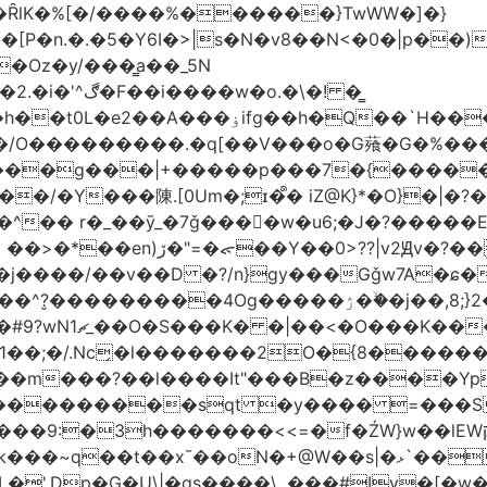
�ȒlK�%[�/����%������}TwWW�]�}
�o.�\�! �͇
��O�����*_�W�߳��Ӌ��S�kg����ϝ$��N����{�?
NO��/O���������.�q[��V���o�G薞�G�%
/���g���|+
�����p���7�{�������
�Y���陳.[0Um�;ɪ�᩺� iZ@K}*�O}�|�?
��ܹ�Vj^]��\�����}�;
�j����/��v��D �?/n}gy���Gǧw7A�ɕ�
����ۯ��ۙ�j��,8;}2����J��h��j���p}k*�^�|
 ������ɶ��
�;�/.Nc̗�l�������2O�{8������
��l����It"���B�z����YpY l���'��˭�س
� ���������sqt �y���� =���
������<<=�f�ŹW}w��lEWק'�u�].Qs@�K�H&�v �����m}
|�qs����\,.���#Iv�[�w���P�ݭ���W�[�����o/7