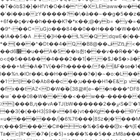
�T�ób$3�]�HfVt�O�4�^ �XLEaww�w�
�'�i��a�zY�����?�\�à��~��g�5��z�
+6f��ç�v��h����K?�*κ��;@�y
b= �y�=��1a�}�ש9Pov;A�B�F���9��pb��]�
�9^-��C=uGjo���84��0��H���1�W��M
�!A��5�Aہ[�]H���L%�Q :dqwE�(���q��X�.bc�1d��\��#X�4��W�� Ldg
*�:[���^�Dt��4�Q,�B8@��ڦZן,מ<�oJ���ލ:�#���YLmh�Y?_D��B� ,e�����/�l=� k*w�_X�LwS�
��d6׸�u��A�5ׅ��Is췬t���v��R��"���x��I��sz��%�
o<ɖ�5��&���4���2��1[�,�$J�$�>ä�
:���+M�A�TV{��Fh�����/f�/|&F�
se�
I��%n.�IOr��L��H�����?�}�~�o:�L�
�1ˑ {l�ʘ�Ab8��c��;u����H1�E&p v�<��xڠ4��!l l�Ȧ5��>LwbMp��x`���
�fx��tAZ<D�W�ؓ�[38괆#[e~��n�
��^DF
�w`���08�W����<��w��-������(Y��'ǺS�+ ��!�O�з�:�
٪]���B,ԯ��vA�TJ(bW������ݥۉ��2S�'�1�^c�Rs��l�0���צ� ���[�����c0��jб e5N�LES���I�=��������
��3{�(��H3|S9�v�8�}vt��Kg����ӨY�
=u�������/|�6%76���|8Sz�j�'���
n;���$����C#�o�%�S���㉝x-�٩{E� 5ʺV:��wZ�����,@�o�wr��y-���C���2���bj��N\ϟ�����<k@�3?
Ta�c[R*��7�[c�5}+s��́�%��5��.zM8a�