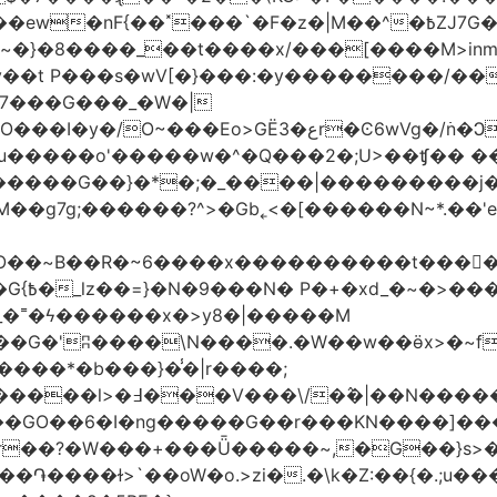
�|M��^�߿ZJ7G��gswwk������j�� ����d2�]z?|���I?-
~�}�8����_��t����x/���[����M>inm}]
t P���s�wV[�}���:�y��������/��}
7���G���_�W�|
������G��}�*�;�_����|���������j
�g7g;������?^>�Gb˿<�[������N~*.��'e�
tO��~Β��R�~6����x����������t����
_�˭�ϟ������x�>y8�|�����M
����*�b���}�̾�|r����;
@=4_�+�T:m�7ߖ���J�w���(M����5��������l>�߃�
��V���\/�߮�|��N����
��GO��6�I�ng�����G��r���KN����]��
�r��?�W���+���Ǖ�����~,�G��}s>�
�ɫ>`��oW�o.>zi�.�\k�Z:��{�.;u�����N<ݿ�����