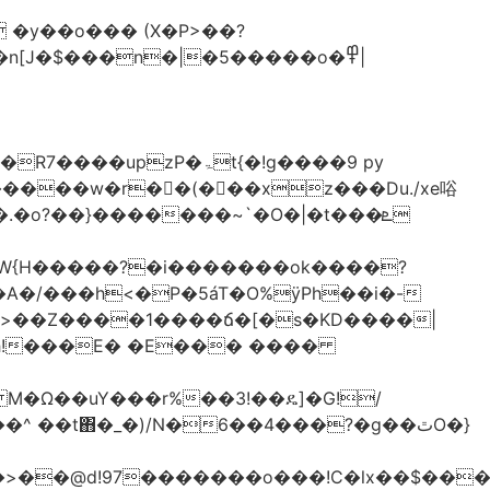
�y��o��� (X�P>��?
�n[J�$���n�|�5�����o�߾|
P�ۃt{�!g����9 py
�����w�r��ٌ(� ��xz���Du./xe唂
�o?��}�������~`�O�|�t���ܧ
W{H�����?�i�������ok����?
A�/���h<�P�5áT�O%ӱPh��i�-
��>��Z����1����ճ�[�s�KD����|
h!���E� �E��� ����
� M�Ω��uY���r%��3!��ዴ]�G!/
 ��t΋�_�)/N�6��4���?�g��ٿO�}
�@d!97�������o���!C�lx��$����