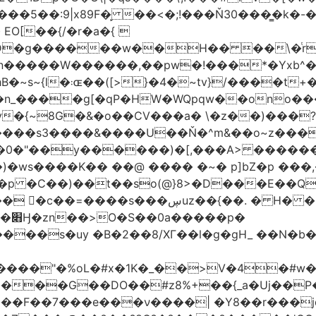
�5��:9|x89F�̙ ��<�;!���Ň30���͇�k�
�H�� ��\�ͭr��4 #pݷ�n�R��[��k����1�D�N��
W������,��pw�!���*�Yxb^���i���g׹wt�ޘgy
��u߄���1D*�%[
n_����g[�qP�HW�WQpqw��ono���
"�0����s3����&����U��Ň�^m&��o~z���
�0�"��y������)�[,���A> �����
ڛuz��{��. � H� �QH�R�b"���G6#-
�p�
���s�uy �B�2��8/XГ��l�g�gH_ ��N�b�
����"�%oL�#x�1K�_��>V�4�#w�8
����G��DO��#z8%+��{_a�Uj��
��7���e���ν����| �Y8��r���jqJ3