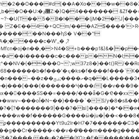
h�2��O���#d[��A�Xօ���w��8�
)~?-�U{T��5�B�!���(jM�2�J|�
�j� Z�E��4�+QCm/���AZ$����'>
o����� ��N���ԧS� V��"!
;� ����c�W'_� ,?
��a ��i������c�c���p�N�I;
����3�ڼx�8�ݿ���Y9�r�<]/
mx������SS��=����/���ǟ�G�Ҽ��xx�6
wwv~���oǏ�N~��}����`�S/y�8�s&��E
[?�������9|���?�ʪi]����}�*�i�я�
�����G����ӹ�ju�|��<���8�.�ߚ�j�j�W��d}��zl
��������Yt9u2Ir�H7�7� ������C3���
{���g��Cr�����<��v��͝���m����g���