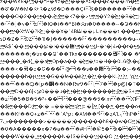
z��WK8���^P�#z����A5���c���?n�
�8'�W�M�K+R�zʎ6�D���Ç(Ϗ�B�������
���O�2����ޗ�K7��>�Y2��B� ~$�ӵ�ã��m�dQp^�T�[� k�*h� �q�R�� +��4.�Rm�!�@�ߝ��������ҲM �e
̎��]�v�d�lQ�i��*Bl�ӂn�0����~�Q�
���XtW�?K���X�^4BѨI��μĲn���t ���
sD�Z�I0Z�1!�]���������������u~x~�_
&$`�����@�Ӏ���޶��,l-�r�jԂ��t�/�� $7p;�Ӳ�g�T��?��PP��4&�i��W!�~q~q�>��4��"�o�!á����2V��#��
������;�tm��Q´��Tkx�������޶�� �º��͖���d�r���+:�^_����x�b�sgn|�ktW�>�S�����z��W;�!rD���_��t���t
���_�d{_��aOp�a�� ��/b�H��0L6@
���<�׭�o�G��� @ǀ��s��޻n��;~��3R�˿�^r���iV��I $������#�Lы�����d�����E} �����/
�����h�ԩ�G��!e��ܞ����KL 'g���W��w����Yv�
�����ᾨ�[p�׵��N�Rw9�[7��p@{�T��o�P"�t�U<y�쫘Q��PDp���� ��B��9x�����_h!� 1}]����,��!
��D��6j<@0���u��������j�S+��ڎ�|��kM;������`�
�z�5�B�5�ʸ+�����@��5�!m��X1��ߋ%���l|-o�<ė;���[�(�a�_�߿�Nn���t���o��\�`�,;E
�$���D;�:� =���gc.�|[�����
���Kf��Q+z��`A^pۀ�XM��*�qAݷ1hP��G�����YU�Xa��]��^ �D�.埗�B��%��?}
ف7�������>�����;������h8��w�O����էW������������{�g����y� |
�0�A�����x�7�a���#H�@5�k����
���W���_����N�)$�9����O ���