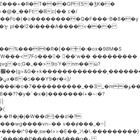
Z���+�R�T���GP{5�ǯK��
����Fo�{�o���������Q�F���-B�8��y
R�ᡎ pl��!2�i����A����<���
�W���
< 7Ϝo���� ��'w�� ���������
��??�y�`�x�}�������i+�~:�?
|
/֧
�?
�wg����vn~�� v��ɇ���_�~|
�����i^9��;sw�l>>�E��_ﾝ\�\.���������}