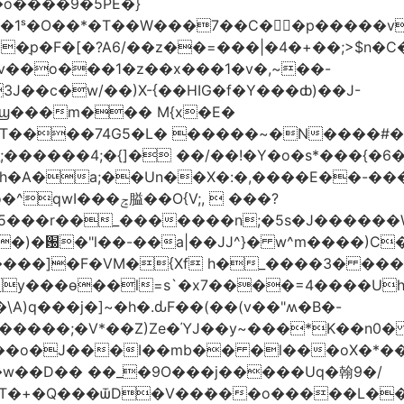
�o����9�5PE�}
1ˢ�O��*�T��W���7��C�㛯ٍ�p�����v 
��ַp�F�[�?A6/��z��=���|�4�+��;>$n�C
>�v��o���1�z��x���1�v�,~��-
3J��c�w/��)X-{��HIG�f�Y���ȸ)��J-
��ϣ���m��� M{x�E�
��74G5�L� �����~�N����#��R7����upz
������4;�{]� ��/��!�Y�o�s*���{�6
h�A�a;��Un��X�:�,����E��-���.
5���r��_�������n;�5s�J������
�)�԰�"l��-��a|��JJ^}� w^m����)C�
T����]�F�VM�{Xf h�_����3� �
y���ѳ��l=s`�x7����=4����U
A)q���j�]~�h�.ԃF��(��(v��"ʍ�B�-
�����;�V*��Z)Ze�ΎJ��y~���*K��n0
���o�J���I��mb�� �l���oX�*���^
�w��D�� ��_�9O���j�����Uq�翰9�/
�+�Q���ѿD�V��ܿ���o�����L��>�