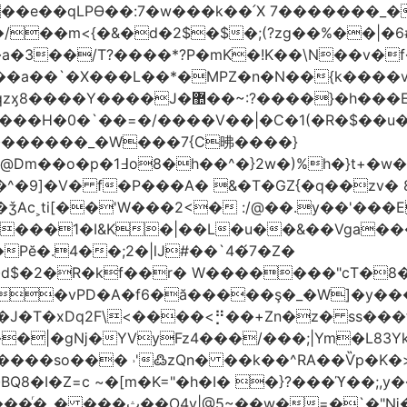
t��e��qLPϴ��:7�w���k��՛X 7�������_�
;(?zg��%��|�ڀ#6�?
��.N�_�E7�u�_ٺ�_ ����/��m<{�&�d�2$�$�
��/T?����*?P�mK�!K��\N��v�f�
`�X���L��*�MPZ�n�N��{k����v�d�/yڷ��=P
�w���2`O��2��l`��1X����]�k17�Ψ'�
ч���H�0�`��=�/����V��|�C�1(�R�$��u
�������_�W���7{C昲� ���}
�}2w�)%h�}t+�w��
ǯAc˲ti[��'W���2<� :/@��.y��'���E
�����1�I&K�|��L�u��&��Vga�
Pĕ�.4��;2�|lJ#��`4�́7�Z�
�d$�2�R�kf��r� W�������"ϲT�
��|�gǋ�YVyFz4���/���;|Ym�L83Y
'߷zQn� ��k��^RA��Ѷp�K�>@tf3��ع^J���=-Nv�{ɒ�d
�I�Z=c ~�[m�K="�h�I� �}?���ϓ��;,y�