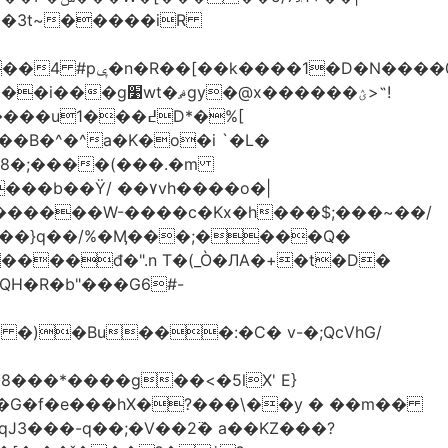
-��3t~�����iR
��0�Ë��r�-
�@x������ؽ>˶!
�B�^�^a�K�o�i `�L�
���b��Ϋ/ ��۷vh����o�|
������W-����c�Kx�h���$;���~��/
 �)�Bu���:�C� v-�;QcVhG/
���*����g��<�5lX' E}
P�G�f�e���hX�?���\��y � ��m��
���-q��;�V��2߳� a��KZ���?