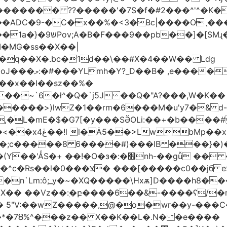
������� ??�����'�7S�f�#2���^'^�K�
�ADC�9-�C�x��%�<3�Bc|����Oˎ���
[SMɻ���1v-M�v�Gp>!�n�U���Vk���
�MG�ss��X��|
��~`6�ł^�Q�`j5J��Q�"A?���,W�K��
1�����>)lwZ�1��rm�6���M�u'y7�& d
�,�L�mE�$�G7[�y���SӚOLi:��+�b���
/m�M�b�| YM�}
8�;c�����8 ַ6����#)���IB ���}�)
׮nh-��gǚ �� ��TBtZv{�Pg\
n`Lm:ô;_y�~�XQ�����\Hxѫ]D����h8����
MX�� ��Vz��ٖ:�բ����6��&-����ʕ/
��*�7Ȣ%^���z�� X��K��L�.N� �e��߫��