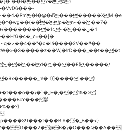
[� ��ǐ���?�ċ?
vD6�݁��-
�^�wg��(��̈́�p�n~�� ��7�
/���������1c~����ڼ�rl
�c�_٢=��[�
�����BcY���鬊
���3Գ���t���B 9��_B��<}
7��G���2�@B�\�O���Q��A��|