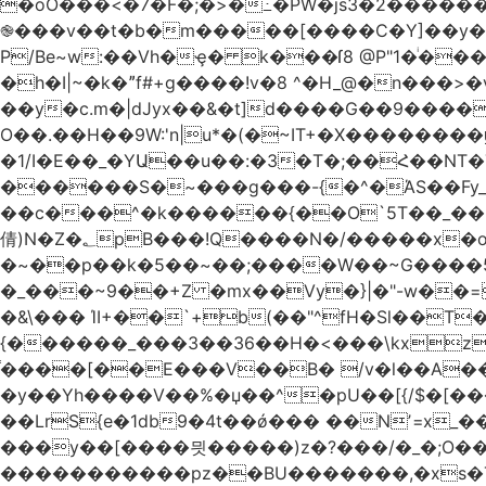
�oO���<
�7�F�;�>�߸�PW�js3�2�����
֎���v��t�b�m�����[����C�Y]��y��
P/Be~w:��Vh�ҿ� k���ſ8 @P"1�ͥ��
�h�I|~�k�ˮf#+g����!v�8 ^�H_@�n���
��y�c.m�|dJyx��&�t]d����G��9����
O��.��H��9W:'n|u*�(�~IT+�X������
�1/I�E��_�YԱ��u��:�3�T�;��Հ��NT�T��
������S�~���g���-{�^�ΆS��Fy_;
��c���^�k������{��O`5T��_��
倩)N�Z�؂pB���!Q����N�/�����x�o�^qwI���ݘ膉��O{V;,  ���?
�~��p��k�5��~��;����W��~G����
�_���~9��+Z �mx��Vy�}|�"-w��=
�&\��� ΊI+��`+b(��"^fH�Sl��
{������_���3��36��H�<���\kxz
֫����[��E���V��B� /v�l��Α��\
�y��Yh����V��%�џ��^�pU��[{/$�[��
��LrS{e�1db9�4t��ǿ��� ��Nʼ=x_
���y��[����믯�����)z�?���/�_�;O�
�����������pz��BU�������,�xs�T