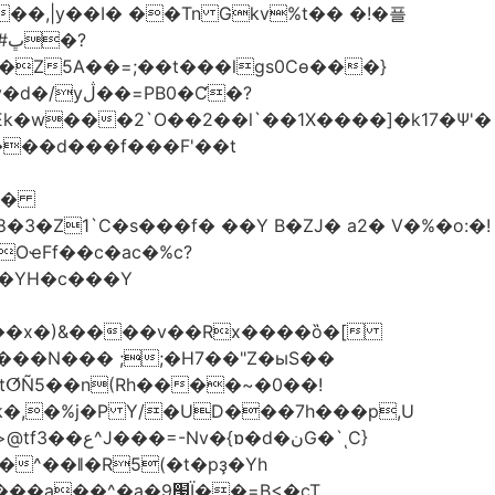
��,|y��Ι� ��Tn Gkv%t�� �!�플
Z5A��=;��t���lgs0Cѳ���}
B0�Ƈ�?
���d���f���F'��t
OҽFf��c�ac�%c?
��YH�c���Y
8��x�)&����v��Rx����ȍ�[
k�,�%j�P Y/�UD���7h���p,U
�نG�`ͺC}
�^��ǁ�R5(�t�pҙ�Υh