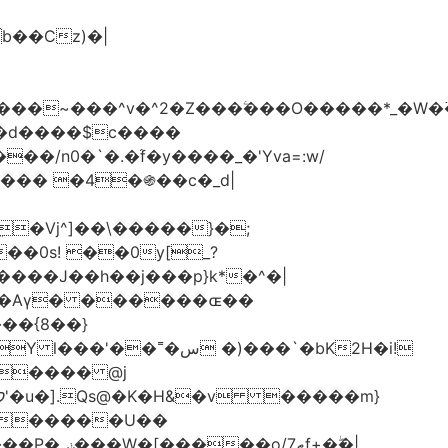
���d����$c����
/n0�`�.�֜f�y����_�'Yva=:w/
���� �4�֍��c�_d|
��0s! ��0y[_?
��{8��}
 �)���`�bK2H�i!
S���� @j
ޠf+�ۖ�|