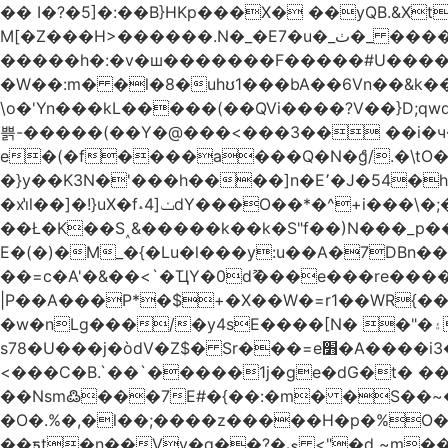
�� I�?�5]�:��B}HKp���X� ��yQB.&X
M[�Z���H>����
�����h�:�v�ш�������F�����#U����a�3
�W��:m� �l�8�uhʊ1���bA��6Vn��&k���a��
\o�'Yn���kL�����(��QVi����?V��}D;qwqzӽ8����Y����J�޺��~:?����}�h���Ek
쁡-�����(��Y�@���<���3�� ��i�
e�(�f����a���Q�N�ްg/.�\tO
�}y��K3N�'���h����]n�E՚�J�54�h@Dm��o�p�1߃o8�h��^
�xi̔l��]�!}uX�f˔4]ݖdY���O��*�^+i���\�;�^�9]�V� f�P���A� &�T�GZ{�q��zv� 8�3�Z1`C�s���f� ��Y B�ZJ� a2� V�%�o:�!
��Ł�K��S˰&�����k��k�S"f��)N���_p��
E�(�)�M_�{�Lu�l���y:u��A�7DBn
��=ϲ�A'�&��<`�ҴY�0dޫ���e���re����
|P��A���P*�$+�X��W�=r1��WR{�
�w�nLg���/�y4sE����[N� �"�۽�vPD�A�f6�ă�����ş�_�W]�y�����N��� ;;�H7��"Z�ыS��
s78�U���j�òdV�Z$� Sr���=e׻�A����i3�J�T�xDq2F\<����<⡛��+Zn�z� ss���tⵚÑ5��n(Rh����~�0��!
<���C�B.`��`�����1j�ge�dG�t� �
��Nsm߷���7E#�{��:�m� �S��~����so��� ˒
�O�.%�,�l��;����z�����H�p�%O�BQ8
��ƽt�n��Vv�q��?�ې <"�d ~m����ͬ�_� ���ث��O4y|@5~��w�=�`�"ǋ���a��^�a�9՗Ϊ��=B<�cT