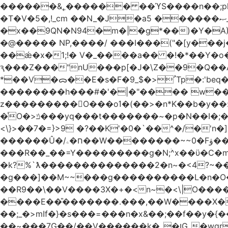
������&˿������ ��ϓS����n��;p
�T�V�5�,!_cm ��N_�J�a5 ������ޞ_b��O��U:�޳ܯZ:�)Q�4������� &Zf��=�@�_��Ft �Bc{�� c�/
�x��9QN�N94�m�|�g*��)�Y�A
�@����� NP,����/ ���I���("�[y��
��ǽ�x�1;!� V�_����a�� �!�*��Y�
ԇ���Z���"nU���p[�J�\Z��9�Q��A�
*��V�ᯅ��E�s�F�ﹸ<�$_9Tp�:'beq�Mfcn�oj�n��,�>N4�S+b���p1&}&�|�p���%���i!�R�[���:�ox�98M�S
��������h���#�'�|�"���� w�
z���������O���oߗ�(��>�n*K��b�y��:^��NV�{����O~';w37z8�}��t(}R/��Rqvg�o;G�_��>9oΎ�nm��ώ?
�ͮO�>ݿ���yq���t�������~�p�N��I�;�68������b�f���'�ܟ�ks�f����f���`K�׼��{g=&G�+k�������������˻�����݇�������re6�o�^�~��=
<\}>��7�=}>9 �?��K'�0�`��^�/�'n�]�n���~��z��ރ����;ۻݼ�q��L�
������Û�/ח�ۦ��W��������~~0�Fۋ���j���[���{�������Ҷ���/[��v��ެ�9����i�o�7����������_��3_�m�ۋ����
���R��_��=Y���������g�N;ۛ^x��ϋ�C�
�k?%`ƛ��������������2�n~�<4?~���
�g���]��M~~���g����������L�n�O�?�
��R9��\��V����3X�+�<n~�<\|O�������w��f�
����E��̎�������.���,��W����X�ϼ��
��;_�>mIf�} �s���=���n�x&��;��f��y�
��~���7G��/��V������k�_�ןG_�wqr$�7����ɻ��-�2��(KO>�F�����!���˟���I��P������&���q�ۼ