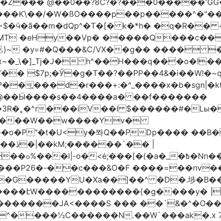
�Z��� @��0��?8C?�?���0�����'GG�
��Ƙ\��/�W�ßO����p��p�����^�"���V
�MT �eHy��Vp� �����Q���c��
.}~ �y=#�Q���&C/VX��g�� ���� �
\�]_Tj�J� h^��H���q���o�!����H'G
.�@��Ӹ����s��4����a� ��f�������
� |
�,��1&�G
ο���P26�-��c���&O�F ����=��nv
�����JA<����S ��� ��`&�^�O��p�
^����½C������N.��W`���ak�.x 