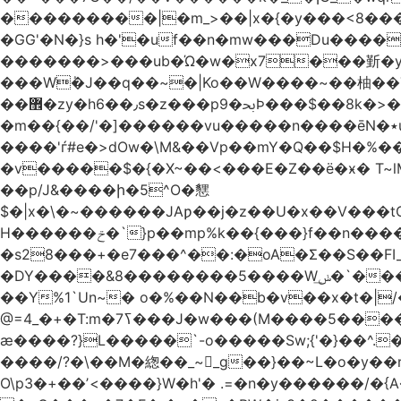
���������|�m_>��|x�{�y���<8����ew�nF{��˟���`�F�z
�GG'�N�}s h�'�uf��n�mw���Du����
�������>���ub�Ώ�w�x7���斳�y��
���Wٝ�J��q��~�|Ko��W����~��柚��
��޾�zy�h6��٫s�z���p9�ﲝϷ���$��8k�>�O���I�y�/O~���Eo>GË3�عr�Ͼ6wVg�/߭n�Ͻ�4Jw�o�&�o��i
�m��{��/'�]������vu�����n����ēN�٭u�����o'�����w�^�Q���2�;U>��ʧ�� ��W_/|
����'ѓ#e�>dOw�\M&��Vp��mY�Q��$H�%
�v�����$�{�X~��<���E�Z��ё�ӿ� T~lM�
��p/J&����ի�5^O�㦟
$�|x�\�~������JAƿ��j�z��U�x��V���
H������ݗ�`}p��mp%k��{���}f��n����G{߿�_lz��=}�N�9���N� P�+�xd_�~�>����֚���v/f������!t�}
�s28���+�e7���^��:�oA�Σ��S��FI
�DY����&8��������5����Wݭ͟�`����G�'ʭ����\N����.�W��w��ӫx>�~f�v&}����e��a`& y������8��`Gʾ;퇏
��Y%1`Un~� o�%��N��b�v��x�t�|/
ӕ����?}L�����`-o�����Sw;{'�}��^.
����/?�\��M�緫��_~_g��}��~L�o�y�
O\p3�+��ʼ<����}W�h'� .=�n�y������/�{A��֏���