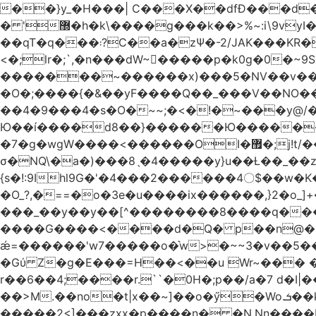
��}y_�H���| C���X��dfÐ���d
� '޽�h�k\����g���k��>%~:i\9vyI��[P�n.�.�5�Y6I�>|s�N�v8��N<�0�|p��)b��Cz)�|
��qT�q���܃?C��a�zΨ�-2/JAK���KR��Oz�y/���̳a��_5N
<�;lr�;`,�n���dW~�ٍ����p�k0g�0�~9S�2.�i�'^ڰ�F��i����w
�������~������x)���5�NV��v��h��t0L�e2��A���ۏifg��h�Q��`H�����~���^v�^2�Z���ۧ�
�O�;����{�&��yF����Q��_���V ��
��4�9���4�s�O�~~;�<�!�~���y@
Ю��í����d8��}������Ю�������/
�7�g�wgW����<������OI�޿�;j!t/��^�� r�_��ӯ_�7ǧ����ٕw�u6;�J�?�����E
σ�NQ\�a�)���8ˎ�4�����y}u��Ƚ��_��z ��>�*��en)ڒ�"=�ᯠ��Y��0>??|v2Ԭv�?
{s�!:9Ihl9G�'�4���2������4〇$��w�K
�O_?,�==�o�3e�u����ix������,}2�o_]+��^?̮���������4Og�
���_��y��y��[^��������8����q���#9?wN1ޗ_��O�S���K� �|��<�O���K���Aγ�
����G����<����d�Q� p��n@�1�
ǽ=������'w7�����o�͛w>�~~3�v��5���m���?
�Gύ Z�g�E���=H��<��u Wr~��
r��6��4;����r.``�0H�;p��/a�7 d�I|����9:�3h�
��>M.��no�t|x��~]��o�ӳ�Wo.ܭ��k���~q��t��x¯��oN�+@W��s|�ޅ`�������U��
�����2<]���zxx�p����n� �N.Nn����L�'.Dp�G�U\