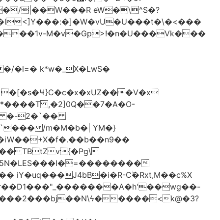
�/|��W���R eW�\^S�?
l<]Y���:�]�W�vU�U���t�\�<���
 �[�s�Ҹ}C�c�x�xUZ���V�x
-*����T ,�2]0Q��7�A�O-
�# �-2�`��
�iW��+X�f�.��b��n9��
 iY�uq���J4bB�i�R-Cۖ�Rxt,M��c%X
�r��D1���"_�������A�h'��wg��-