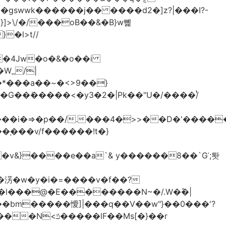
>\/�/���oB��&�B}w뼱
�l>t//
�*���a��~�<>9��}
G��ܺ�����<�y3�2�|Pk��"U�/����/ͭ
��i�=>�p��/.���4�>>��D�'�����
�淓�w�y�i�=����v�f��?
�l���@�E��������N~�/.W�߮�|
�bm�����懓]|���q��V��w"}��0���'?
lF��Ms[�}��r