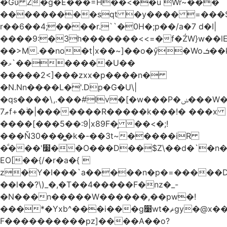
�Gύ Z�g�E���=H��<��u Wr~���
���������sqt �y���� =���
r��6��4;����r.``�0H�;p��/a�7 d�I|
����9:�3h�������<<=�f�ŹW}w��lEWק'�u�].Qs@�K�H&�v ����
��>M.��no�t|x��~]��o�ӳ�Wo.ܭ��k���~q��t��x¯��oN�+@W��s|
�ޅ`�������U��
�����2<]���zxx�p����n�
�N.Nn����L�'.Dp�G�U\|
�qs����\,.���#Iv�[�w���P�ݭ���W�[�����o/
ޠ7f+�ۖ�|�������R�����k���!� ���x
����[���5��:9|x89F�̙ ��<�;!
���Ň30���͇�k�-��3t~�����iR
�ͩ���'׷��O���D��$Z\��d�`�n�
EO[��{/�r�a�{ 
z�Y�I���`a�����n�p�=�����D�g������w�
��l��?\)_�,�T��͏4�����F�nz�_-
�N���n�����W������,��pw�!
���*�Yxb^���i���g׹wt�ޘgy�@x������ؽ>˶!
F����������pz]����A��o?