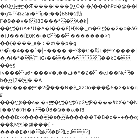
�0.�Ԙ����I���(C� �/���hPd�@��!
�g%߷zQn� p�:��}B8I�2劷
F�9��v�1{80���*�A�k|
���(\A+*U�A�l���8]H}K�._m�G��2�c
�fJ���[E0K�(�G���������>?
��{����_e� : �ʛ\��p�g
G�֩g�4���`�|+���� �$�C�㹷L�Y����|
�ͺ�l�*�T_ìG/�����  ��kE�
��
fv���a6~���V�,��ڤ�*�Z��e.I��Ne�
b�[7��,�A
�
�c�����2@���N�$_XzOo���@5�2�#�q�
ꏣ
���s��s�j�+��X/p3R�ܿ���#bX�^�N 
[��V�7H�m�Ů6�Q��ԕ�R!
���B>x�����s�&�����T�B�c�++��o;�ݸƬ^դ��J�a�I���7�f��F'���߭�ޒ���<���Z��
��$,M�쇝���[ -
����E�\i�sk�BLqJ;]