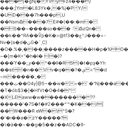
���|�gǋ�YVyFz4���/
���;|Ym�L83Yk�,�%j�P Y/
�UD���7h���p,U
��Nsm߷���7E#�{��:�m�
�S��~����so��� ˒'߷zQn�
��k��^RA��Ѷp�K�>@tf3��ع^J���=-
Nv�{ɒ�d�نG�`ͺC}
�O�.%�,�l��;����z�����H�p�%O�B
~�[m�K="�h�I� �}?
���ϓ��;,y��^��ǁ�R5(�t�pҙ�Υh
��ƽt�n��Vv�q��?�ې <"�d
~m����ͬ�_�
���ث��O4y|@5~��w�=�`�"ǋ���a��^�a�9՗Ϊ��=B<�cT
�T�ób$3�]�HfVt�O�4�^
�XLEaww�w�������� ??
�����'�7S�f�#2���^'^�K��/|
��W���R eW�\^S�?
�'�i��a�zY�����?
�\�à��~��g�5��z��ADC�9-