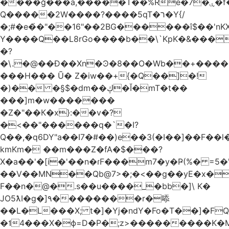
����ğ���a,�����T��%Re�7�ۑ�f�reQ�00!h����îNtr����� ��G�A�֓���Q�`�k��բ�^=n4�à��r[Y
Q�����2W����?����5qT�ר�Y{/
�;#�e�҆�"��16"��2BG������î$��'nKX
Y����Q��L8rGo����b��\`KpK�&���
�?
�\.�@��Ð��Xn�Ͽ�8��O�Wb��+����B
���H��� Ũ� Z�iw��+{�Q��]�!
�)�� �§$�dm��ڮ�Ĭ�mT�t��
���]m�w�������
�Z�"��К�x}:��v�?
�<��"������q�`�I?
Q��,�q6DY"a��I7�#��)e��3(�I��]��F��
kmKm� ��m���Z�fA�$���?
X�a��'�[i�'��n�ɾF���m7�y�Ҏ(%� =5�'
��V��MN��Qb@7>�;�<��g��yE�x�
F��n�@�.s��u����_�bb�]\ K�
JO5ƛI�ɡ�]٩��������r�㖭
��L�L���X; t�]�Yj�ndY�Fo�T��]�F
�˦4���X�ϕ=D�P�;z>���������K�M�