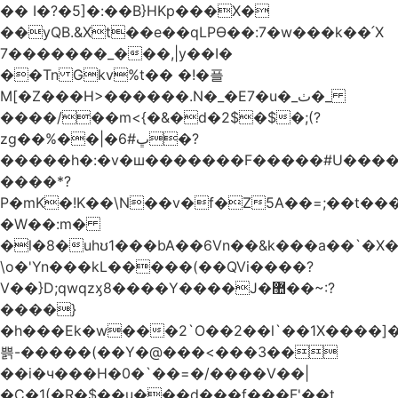
�� I�?�5]�:��B}HKp���X�
��yQB.&Xt��e��qLPϴ��:7�w���k��՛X
7�������_���,|y��Ι�
��Tn Gkv%t�� �!�플
M[�Z���H>������.N�_�E7�u�_ٺ�_
����/��m<{�&�d�2$�$�
;(?
zg��%��|�ڀ#6�?
�����h�:�v�ш�������F�����#U����a
����*?
P�mK�!K��\N��v�f�Z5A��=;��t���
�W��:m�
�l�8�uhʊ1���bA��6Vn��&k���a��`�X���L��
\o�'Yn���kL�����(��QVi����?
V��}D;qwqzӽ8����Y����J�޺��~:?
����}
�h���Ek�w���2`O��2��l`��1X����]�
쁡-�����(��Y�@���<���3��
��i�ч���H�0�`��=�/����V��|
�C�1(�R�$��u���d���f���F'��t