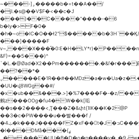
~���-]ۅ�����b�=t��A��/
�jI.�s@��V$F�<��c�ަJ
���)��C����"����-�6
b�Iy�>F�0�
�h�~o�lC�O��ɫ2"$�����b�3H`��Ϗ
���]�����F
v~,���Χ���֠�0:E�H�LY*r)�P����
&F}=��5���)^
`�L.�@Øad�X2��Pm�������.�&ľ�r���Ԭ
��?��*�
ؠ�����E�1R��#��Mǲ�a�w�Ua�z�.�SU�S��p���ǯ��yaa��Я�}
�UU�վ8WGg��#/
�x�ub��&���.>]�%7����F�-�z/ ��
鶫z���OOg�fu4�W��k[㻈
��s��2����<,Ʈ���Z�&փt{˥lK��K�2@P
��3�c�PW����u��빨���f /
�ݑ4�k���J�����FZ�xF��􊛣t�J�ߏC���yj�
�l���DMȁ���ߩ}
�۔w.����UU�B�D�o�n����v�_�9ߩw�����-!z0>' [�)Ս���g2�b�e)&tb�����":�c�\��%�������{����V��.�:��lbL"݊"3���h�Ĥ��W��5{ƚ` 1��8