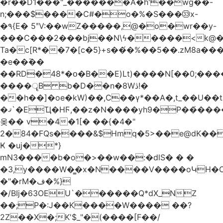
�r��D1���"_�������A�h'��wg��-
n;���$����C#�o�%�S���㉝x-
�٩{E� 5ʺV:��wZ�����,@�o�wr��y-
���C���2���bj��N\ϟ�����<k@�
Ta�c[R*��7�[c�5}+s��́�%��5��.zM8a
�e��߫��
��RD�48*�օ�B��E)Lt)����N[��0;��
����ॄB b�D��n�8Wڎ!�
��h��]�oe�kW)��,C��γ*��A�,t_��U��tב� _�C�Mh����ۥ�l5�Ğ#/
�ޤ`�EҴ�HϜ,��z�N����yh9�Р��҆����w`ۆ��]V�r
옺�� v�4�1[� ��{�4�"
2�84�FQs����&$Hmq�5>��e@dK����"
Ҝ �uj�*}
mN3����b�o�>��w��:�dlS� � �
�3,y����W�̳�x�N����V����oԿH�
�"�rM�ف�%}
�/BIj�63OEU`������Q*dX_NZ
��;P�:J��K����W���� ��?
2Z��X�;K'$_"�(����[F��/