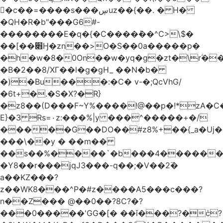
󥢦�c��=����s���ڛuz��{��. � H�
�QH�R�b"���G6#-
��������E�q�{�C����݊��^C>\$�
��[��׋Ӈ�zn��>O�S��0a�����p�
�h�w�8�0On��w�yq�g�zt�\rؖ�
�B�2��8/XГ��l�g�gH_ ��N�b�
�)�Bu���:�C� v-�;QcVhG/
�6t+�.�S�X?�R}
�z
8��(D���F~Y%����!@��p�!*zA�
E}�3 Rs=۰z:���%|y ���^�����+�/
�����G��DO��#z8%+��{_a�Uj�
���\��y � ��m��
��s��%����`�b���4������
�Y8��r���jqJ3���-q��;�V��2߳�
a��KZ���?
z��WK8���^P�#z����A5���c���?
n��Z��� @��0��?8C?�?
���0�����'GG�[� ��ǐ���?�ċ?