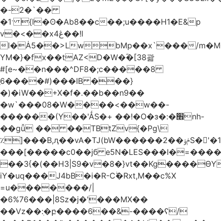
�-2�`��
�1ˑ {l�ʘ�Ab8��c��;u����H1�E&p
v�<��xڠ4��!l
l�Ȧ5��>LwbMp��x`���/m�M
YM�}�fx��tAZ<D�W�ؓ�[38괆
#[e~��n�
��^DF8�;c�����8
ַ6����#)���IB ���}
�)�iW��+X�f�.��b��n9��
�w`���08�W����<��w��-
������(Y��'ǺS�+ ��!�O�з�:�׮nh-
��gǚ �� ��TBtZv{�Pg\
٪]���B,ԯ��vA�TJ(bW������ݥۉ��2S�'�1�^c�Rs��l�0���צ�
���[�����c0��jб e5N�LES���I�=���
��3{�(��H3|S9�v�8�}vt��Kg����ӨY
iY�uq���J4bB�i�R-Cۖ�Rxt,M��c%X
=u�������/|
�6%76���|8Sz�j�'���MX��
��Vz��ٖ:�բ����6��&-����ʕ/