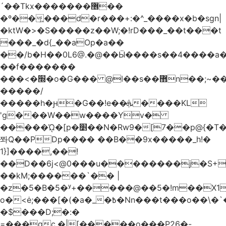
´��Tkx�������޶��
�º��͖���d�r���+:�^_����x�b�sgn|
�ktW�>�S�����z��W;�!rD���_��t���t
���_�d{_��aOp�a��
��/b�H��0L6@.�@��Ӹ����s��4����
��f�������
���<�׭�o�G��� @ǀ��s��޻n��;~��3R�˿�^r���iV��I $������#�Lы�����d�����E}
�����/
�����h�ԩ�G��!e��ܞ����KL
'g���W��w����Yv�
�����ᾨ�[p�׵��N�Rw9�[7��p@{�T��o�P"�t�U<y�
쫘Q��PDp���� ��B��9x�����_h!�
1}]����,��!
��D��6j<@0���u��������j�S+��
��kM;������`�� |
�z�5�B�5�ʸ+�����@��5�!m��X1��ߋ%��
o�<ė;���[�(�a�_�߿�Nn���t���o��\�`�,;E�,��1&�G
�$���D;�:�
=���gc.�|[�����ο���P26�-