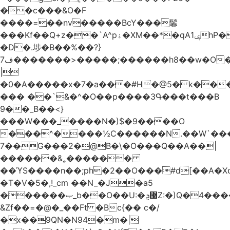
��c���&O�F
����=��nv�����BcY���鬊
���Kf��Q+z��`A^pۀ�XM��*�qAݷ1hP��G�����YU�Xa��]��^
�D�.埗�B��%��?}
ف7�������>�����;������h8��w�O����էW������������{�g����y�
|
�0�A�����x�7�a���#H�@5�k��
��� ��`&�^�O��p����3Գ���t���B
9��_B��<}
���W���_����N�)$�9����O
���^����½C������N.��W`���
7��G���2�@B�\�O���Q��A��|
������&˿������
��ϓS����n��;ph�2��O���#d[��A�
�T�V�5�,!_cm ��N_�J�a5
������ޞ_b��O��U:�޳ܯZ:�)Q�4�������
&Zf��=�@�_��Ft �Bc{�� c�/
�x��9QN�N94�m�|