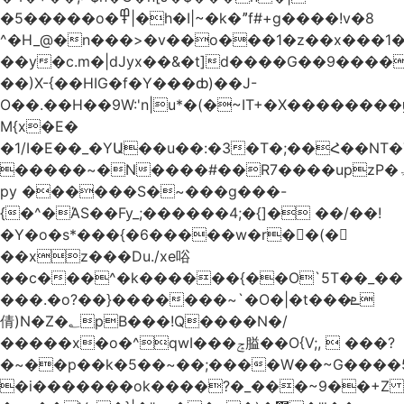
�5�����o�߾|�h�I|~�k�ˮf#+g����!v�8
^�H_@�n���>�v��o���1�z��x���1�
��y�c.m�|dJyx��&�t]d����G��9����
��)X-{��HIG�f�Y���ȸ)��J-
O��.��H��9W:'n|u*�(�~IT+�X������
M{x�E�
�1/I�E��_�YԱ��u��:�3�T�;��Հ��NT
�����~�N����#��R7����upzP�ۃt{�!g����9
py ������S�~���g���-
{�^�ΆS��Fy_;������4;�{]� ��/��!
�Y�o�s*���{�6�����w�r��ٌ(�
��xz���Du./xe唂
��c���^�k������{��O`5T��_��
���.�o?��}�������~`�O�|�t���ܧ
倩)N�Z�؂pB���!Q����N�/
�����x�o�^qwI���ݘ膉��O{V;,  ���?
�~��p��k�5��~��;����W��~G����
�i�������ok����?�_���~9��+Z