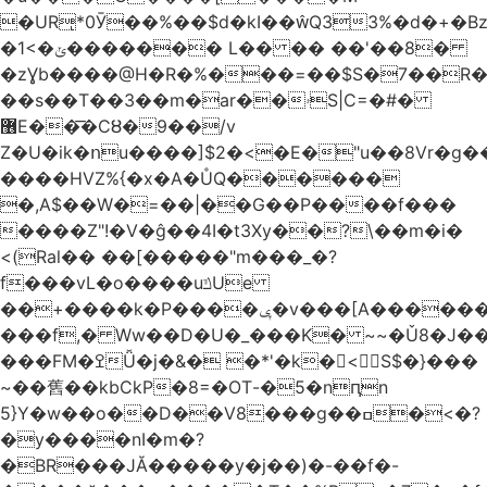
�URͅ*0Ӯ��%��$d�kI��Q33%�d�+�B
�1<�ݵ������� L�� �� ��'��8�
�zƔb����@H�R�%���=��$S�7��R�
��s��T��3��m�ar��ۥS|C=�#�
޶E��͞�CȢ�9��/v
Z�U�ik�ոu����]$2�<�E�"u��8Vr�g��EkW˽
����HVZ%{�x�A�ŮQ������
�,A$��W�=��|��G��P����f���
����Z"!�V�ĝ��4I�t3Xy��?\��m�i�
<(Ral�� ��[�����"m���_�?
f���vL�o����uݿUe
��+����k�P����ݷ�v���[A������v�.&��6������/
���f,� Ww��D�U�_���K� ~~�Ǔ8�J���
���FM�ߐǙ�j�&� �*'�k�𙑫<S$�}���
~��舊��kbCkP�8=�OT-�5�nԥn
5}Y�w��o��D��V8���g��ߛ�<�?
�y����nI�m�?
�BR���JĂ�����y�j��)�-��f�-