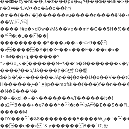
��޾�zy�h6��٫s�z���p9�ﲝϷ���$��8k�>�O���I�y�/O~���Eo>GË3�عr�Ͼ6wVg�/߭
n�Ͻ�4Jw�o�&�o��i
�m��{��/'�]������vu�����n����ēN�٭u�����o'�����w�^�Q���2�;U>��ʧ��
��W_/|
����'ѓ#e�>dOw�\M&��Vp��mY�Q��$H�%
�*�;�_����|
���������j�*���a��~�<>9��}
�v�����$�{�X~��<���E�Z��ё�ӿ�
T~lM��g7g;������?
^>�Gb˿<�[������N~*.��'e�G��ܺ�����<�y3
����/ͭ��p/J&����ի�5^O�㦟
$�|x�\�~������JAƿ��j�z��U�x��V���
H������ݗ�`}p��mp%k��{���}f��n����G{߿�_lz��=}
�N�9���N�
P�+�xd_�~�>����֚���v/f������!t�}
�s28���+�e7���^��:�oA�Σ��S��FI_
�����M
�DY����&8��������5����Wݭ͟�`����G�'ʭ����\N����.�W��w��ӫx>�~f�v&}
����e��a`& y������8��`Gʾ;퇏