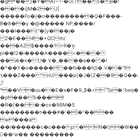
�g*��)�Y�A)~?-�U{T��5�B�!
���(jM�2�J|
�����Fo�{�o���������Q�F���-
B�8��y �@����� NP,����/
���I���("�[y���j�
Z�E��4�+QCm/
���AZ$����'>R�ᡎ
pl��!2�i����A����<���
��ǽ�x�1;!� V�_����a�� �!
�*��Y�o����� ��N���ԧS� V��"!
ԇ���Z���"nU���p[�J�\Z��9�Q��A
,?
*��V�ᯅ��E�s�F�ﹸ<�$_9Tp�:'beq�Mfcn�oj�n��,�>N4�S+b���p1&}&�|
�p���%���i!
�R�[���:�ox�98M�S
��������h���#�'�|�"����
w���a
��i������c�c���p�N�I;�W�
��'w�� ���������