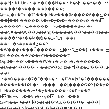
��Y%1`Un~� o�%��N��b�v��x�t�|/
����*�b���}�̾�|r����;
�߮�|��N�����淓�w�y�i�=����v�f��?
ӕ����?}L�����`-o�����Sw;{'�}
��^.��GO��6�I�ng�����G��r���KN��
����/?�\��M�緫��_~_g��}
��~L�o�y��r��?
�W���+���Ǖ�����~,�G��}s>��bm
懓]|���q��V��w"}��0���'?
O\p3�+��ʼ<����}W�h'� .=�n�y������/
�{A��֏����ɫ>`��oW�o.>zi�.�\k�Z:��{�.;u�����N
��r
�oO���<
�7�F�;�>�߸�PW�js3�2�����
֎���v��t�b�m�����[����C�Y]��y�
㛯ٍ�p�����v �y��o��� (X�P>��?
P/Be~w:��Vh�ҿ� k���ſ8
@P"1�ͥ����ַp�F�[�?A6/��z��=���|
�4�+��;>$n�C�n[J�$���n�|