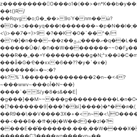
z���������O���oߗ�(��>�n*K��b�y��:^��NV�{����O~';w37z8�}
��t(}R/
��Rqvg�o;G�_��>9oΎ�nm��ώ?
�ͮO�>ݿ���yq���t�������~�p�N��I�;�68������b�f���'�ܟ�ks�f����f���`K�׼��{g=&G�+k�������������˻�����݇�������re6�o�^�~��=
<\}>��7�=}>9 �?��K'�0�`��^�/
�'n�]�n���~��z��ރ����;ۻݼ�q��L�����3�ڼx�8�ݿ���Y9�r�<]/
������Û�/ח�ۦ��W��������~~0�Fۋ���j���[���{�������Ҷ���/[��v��ެ�9����i�o�7����������_��3_�m�ۋ����
���R��_��=Y���������g�N;ۛ^x��ϋ�C�
���ǟ�G�Ҽ��xx�6��??�y�`�x�}
�������i+�~:�?
�k?%`ƛ��������������2�n~�<4?
~���wwv~���oǏ�N~��}
����`�S/y�8�s&��E|
�g���]��M~~���g����������L�n�O
�[?�������9|���?�ʪi]����}�*�i�я�/֧
��R9��\��V����3X�+�<n~�<\|O���
��<���8�.�ߚ�j�j�W��d}��zl�?
����E��̎�������.���,��W����X�ϼ�
������C3����wg����vn~��