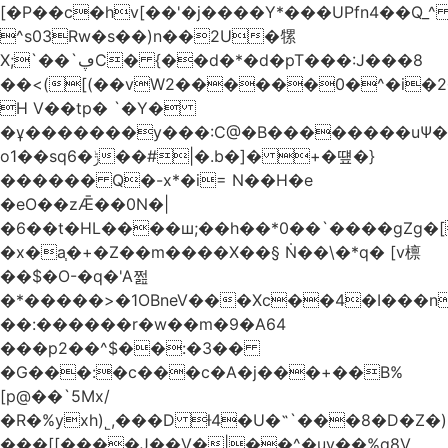
[�P��c�hv[��'�j����Y*���UPfn4��Q_
^s03Rw�s��)n��2U�㹎
X;`��`ڥC� {��d�*�d�pT���:J���8
��<([(��vW2������0�^�i
H V��tp� `�Y�
�ұ�������y���:C@�B��������uѰ��
o1��sq6�ݱ��#|�.b�]� +�떞�}
������ Q�-x*�i= N��H�e
�eO��zǢ��0N�|
�6��t�HL����ш;��h��
*0��`����gZg�[
�x�a֧�+�Z��m����X��§ Ṅ��\�*q� [v檩
��$�O-�q�'A쩚
�*�����>�1OBneV���Xc��4�I���n
��:������r�w��m�9�A64
���p2��^$��:�3��
�G���:�c���c�A�j���+��B%
[p@��`5Mx/
�R�%yxh)˾,���D ƚ4�U�˵`���8�D�Z
���[[����J��V�|��^�uy��%g8V