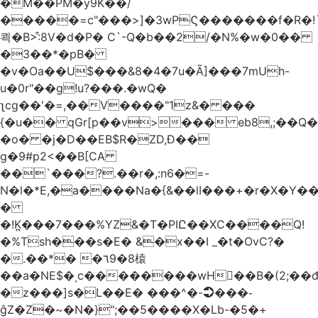
�M��PM�y9K��/
�����=c"���>]�3wPϚ�������f�R�!
쾩�B>:͒8V�d�P� C`-Q�b��2/�N%�w�0��
�3��*�pB�
�v�Oa��U$���&8�4�7u�Ã]���7mUh-
u�0r"��g!u?���.�wQ�
ʅcg��'�=,��V����"1z&� ���
{�u�� qGr[p��v>��� eb8,;��
�o� �j�D��EB$R�ZD,Ɖ��
g�9#p2<��B[CA
��`���?.��r
�,:n6�=-
N�l�*E,�a����Na�{&��lI���+�r�X�Y��_
�
�!K̪���7���%YZ&�T�PIԸ��XC����Q!
�%Tsh���s�E� &�x��I _�t�OvC?�
�.��*� �٦9�8榬
��a�NE$�ͺc��������wH��B�(2;��
�z���]s�L��E� ���^�-➲���֊
ĝZ�Z�~�N�}";��5����X�Lb-�5�+