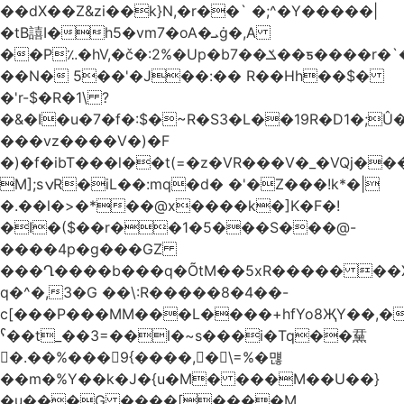
��dX��Z&zi��k}N,�r��` �;^�Y�����|
�tB譆I�h5�vm7�oA�ܝġ�,A
��P؉�hV,�č�:2%�Up�bݎ��7��ƽ����r�`��bn<1g�(h�ى!
��N� 5��'�J��:�� R��Hh��$�
�'r-$�R�1\ ?
�&�I�u�7�f�:$�~R�S3�L��19R�D1�;Û�
���vz����V�)�F
�)�f�ibT���l��t(=�z�VR���V�_�VQj�
M];sݍR�iL��:mq�d� �'�Z���!k*�|
�.��l�>�*��@x����k�]K�F�!
�I�($��r��1�5���S���@-
����4p�g���GZ
���Ղ����b���q�ÕtM��5xR����� ��X
q�^�,3�G ��\:R�����8�4��-
c[���P���MM���L����+hfYo8ҖY��,�
ˁ��t_��3=��l�~s���i�Tq��䵤
�.��%��� 9{����, �\=%�먢
��m�%Y��k�J�{u�M� ���M��U��}
�u���G ����[����M