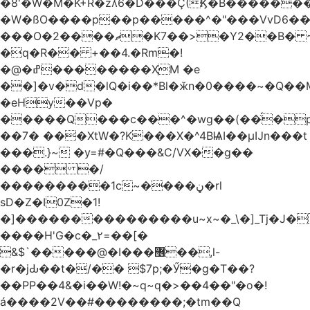
�8'�W�M�K+R�zʎ6�D���Ç(Ϗ�B������
�W�ßO����p��p�����^�"���VvD6�݁�
���O�2����ޗ�K7��>�Y2��B� ~$�ӵ�ã��m�dQp^�T�[� k�*h�
�q�R�� +��4.�Rm�!
�@�ߝ��������ҲM �e
̎��]�v�d�lQ�i��*Bl�ӂn�0����~�Q��
�eHy��Vp�
�����Q���c���^�wg��(��̈́�
��7� ���XtW�?K���X�^4BѨI��μĲn���t
���.}~ �y=#�Q���&C/VX��g��
���� �/
���������1c~����ڼ�rl
sD�Z�I0Z�1!
�]���������������u~x~�_\�]_Tj�J�
����H'G�c�_٢=��[�
&$`�����@�Ӏ���޶��,l-
�r�jԂ��t�/�� $7p;�Ӳ�g�T��?
��PP��4&�i��W!�~q~q�>��4��"�o�!
á����2V��#�� ������;�tm��Q