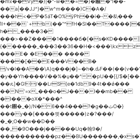
�mx��Vy�}|�"-w��=�)�԰�"l��-
��a|��JJ^}� w^m����)C�A�/
���h<�P�5áT�O%ӱPh��i�-�&\���
ΊI+��`+b(��"^fH�Sl��T����]
h�_����3�
���>��Z����1����ճ�[�s�KD����|
{������_���3��36��H�<���\kxz
���E� �E��� ����
֫����[��E���V��B�
/v�l��Α��\A)q���j�]~�h�.ԃF��(��(v��
�y��Yh����V��%�џ��^�pU��[{/$�[��
��ዴ]�G!/��LrS{e�1db9�4t��ǿ���
��Nʼ=x_���o�J���I��mb��
�l���oX�*���^
��t΋�_�)/N�6��4���?�g��ٿO�}
���y��[����믯�����)z�?���/
�_�;O��w��D��
��_�9O���j�����Uq�翰9�/
�����������pz��BU�������,�xs�T