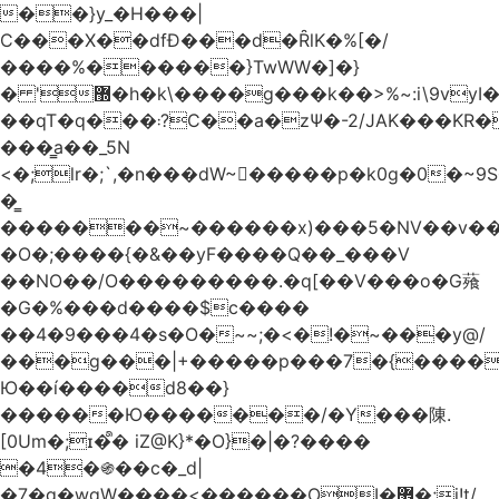
��}y_�H���|
C���X��dfÐ���d�ȒlK�%[�/
����%������}TwWW�]�}
� '޽�h�k\����g���k��>%~:i\9vyI��[P�n.�.�5�Y6I�>|s�N�v8��N<�0�|p��)b��Cz)�|
��qT�q���܃?C��a�zΨ�-2/JAK���KR��Oz�y/
���̳a��_5N
<�;lr�;`,�n���dW~�ٍ����p�k0g�0�~9S�2.�i�'^ڰ�F��i��
�͇
�������~������x)���5�NV��v��h��t0L�e2��A���ۏifg��h�Q��`H�����~���^v�^2�Z���ۧ�
�O�;����{�&��yF����Q��_���V
��NO��/O���������.�q[��V���o�G薞
�G�%���d����$c����
��4�9���4�s�O�~~;�<�!�~���y@/
���g���|+
�����p���7�{������
Ю��í����d8��}
������Ю�������/�Y���陳.
[0Um�;ɪ�᩺� iZ@K}*�O}�|�?����
�4�֍��c�_d|
�7�g�wgW����<������OI�޿�;j!t/