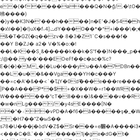
e�(�f����a���Q�N�ްg/.�\t
昲� ���}
�}y��K3N�'���h����]n�E՚�J�54�h@Dm��o�p�1߃o8�h��^
�xi̔l��]�!}uX�f˔4]ݖdY���O��*�^+i���\�;�^�9]�V� f�P���A�
&�T�GZ{�q��zv� 8�3�Z1`C�s���f�
��Y B�ZJ� a2� V�%�o:�!
��Ł�K��S˰&�����k��k�S"f��)N���_p��
:/@��.y��'���EOҽFf��c�ac�%c?
E�(�)�M_�{�Lu�l���y:u��A�7DBn�
��L�u��&��Vga���YH�c���Y
��=ϲ�A'�&��<`�ҴY�0dޫ���e���re����
|P��A���P*�$+�X��W�=r1��WR{��
W�������"ϲT�8��x�)&����v��R
�w�nLg���/�y4sE����[N�
�"�۽�vPD�A�f6�ă�����ş�_�W]�y�����N���
;;�H7��"Z�ыS��
s78�U���j�òdV�Z$� Sr���=e׻�A����i3�J�T�xDq2F\<����<⡛��+Zn�z� ss���tⵚÑ5��n(Rh����~�0��!
<���C�B.`��`�����1j�ge�dG�t�