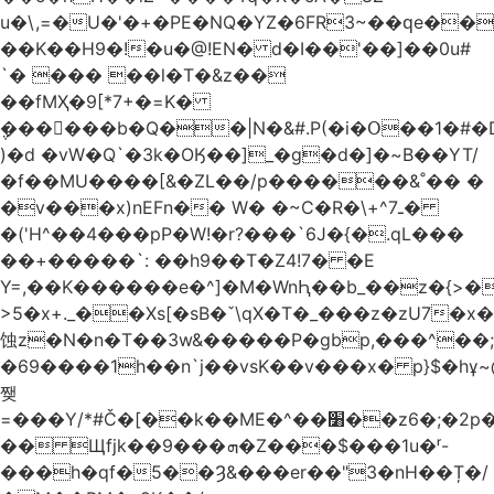
u�\,=�U�'�+�PE�NQ�YZ�6FR3~��ԛe��
��K��H9�!�u�@!EN� d�I��'��]��0u#
`� ��� ��l�T�&z��
��fMҲ�9[*7+�=K�
݆������b�Q��|N�&#.P(�i�Օ��1�#
)�d �vW�Q`�3k�OӃ��]_�g�d�]�~B��YT/
�f��MU����[&�ZL��/p������&˚�� �
�v���x)nEFn�� W� �~C�R�\+^ـ7�
�('H^��4���pP�W!�r?���`6J�{�.qL���
��+�����`: ��h9��T�Z4!7� �E
Y=,��K������e�^]�M�WnԦ��b_��z�{>�c'�����I!S��O,h
>5�x+._��Xs[�sB�ˇ\qX�T�_���z�zU7�x�
蚀z�N�n�T��3w&�����P�gbp,���^��
�69����1h��n`j��vsK��v���x� p}$�hұ~
쨎
=���Y/*#Č�[��k��ME�^��׸��z6�;�2p�"��f�3mn�Y�Y�
�� Щfjk��ܗ���9�Z���$���1u�ʳ-
���h�qf�5��Ȝ&���er��"3�nH��Ț�/