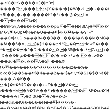
�C�x��%�<3�Bc|
����Oˎ���l<]Y���:�]�W�vU�U���
+6f��ç�v��h����K?�*κ��;@�y
b=
�y�=��1a�}
�ש9Pov;A�B�F���9��pb��]�[SMɻ���1v-
M�v�Gp>!�n�U���Vk��� �9^-
��C=uGjo���84��0��H���1�W��M�MG�
�!A��5�Aہ[�]H���L%�Q :dqwE�(���q��X�.bc�1d��\��#X�4��W�� Ldg
*�:[���^�Dt��4�Q,�B8@��ڦZן,מ<�oJ���ލ:�#���YLmh�Y?
_D��B� ,e�����/�l=� k*w�_X�LwS�
��d6׸�u��A�5ׅ��Is췬
t���v��R��"���x��I��sz��%�
o<ɖ�5��&���4���2��1[�,�$J�$�>ä�
���,W�K��
�[�s�Ҹ}C�c�x�xUZ���V�x
:���+M�A�TV{��Fh�����/f�/|&F�
se�
*����T ,�2]0Q��7�A�O-
I��%n.�IOr��L��H�����?�}
�~�o:�L��,�L�mE�$�G7[�y���SӚOLi