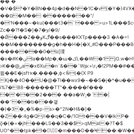
�� �
�V�$ˣ�Y�BN��4p�d��N�1C�v{�Y�)4VӾ
��ם�M�� ��������"/
�'N���~�ku{���t3�`��� =u>1L���$c
Zc��?f�S�]�7�y/�9/
�Ǿ���Z��وKڰ��s���KXTp����3 �A�=!
��M��������g�h��H�{�X_#D���P��
�������0�ύ[瑮
�x�#K�ڹIa��Mբ�,�ա�کL��W�1 jG.w�H\^8Z��n�]KUL{�z>7[n@A���<�M;_t�PwM;Ӝ��R�&����ki�j�����n0� u{�;j������Q��,�E2�t�Ӊ�/<�Qm�fo�/
≫K��@ږa�x6Xu�n`&��`Wթ:+\rᵧ�!2PM��#���=�>��ZTبrP�
뮒��E�jsftҡ�.����,ϕ<ޯw(�{X P9
Kj��4O��U�@�TI��wx9�~��S�j�*�u���[Eu��a)\��ݏ��X�&��~
i%7�88-������TT"�.����f���
�'���2��� ��a�Wݬ�`�|
��˶��b���갷
�)�3�_�%�p-s>�^2N�H&�]�
�Ȥ��:4g�Q/i��q֥�C�/1Ot���V�lkP�
ǭ�(�=�jh���LS��3��$>qMaI�?T�$
UO^��tpk�I�\�m���D��Ϟ��:�W���א��BwJ�].�B