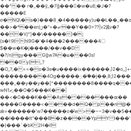
��^�� r�_��ӯ_�7ǧ����ٕw�u6;�J�?
�����E
σ�NQ\�a�)���8ˎ�4�����y}u��Ƚ��_��
��>�*��en)ڒ�"=�ᯠ��Y��0>??|v2Ԭv�?
��ܹ�Vj^]��\�����}�;
{s�!:9Ihl9G�'�4���2������4〇
$��w�K�j����/��v��D
�?/n}gy���Gǧw7A�ɕ���0s!
��0y[_?
�O_?,�==�o�3e�u����ix������,}2�o_]+�
���������4Og�����ۯ��ۙ�j��,8;}2����J��h��j���p}k*�^�|
���_��y��y��[^��������8����q���
wN1ޗ_��O�S���K� �|
��<�O���K���Aγ� ������ɶ��
����G����<����d�Q� p��n@�1�
ǽ=������'w7�����o�͛w>�~~3�v��5
��l����It"���B�z����YpY l���'�
�)���`�bK2H�i!