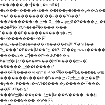
v��ɇ���_�~|��;_�>mIf�}
�s���=���n�x&��;��f��y�{���g��Cr��
ﾝ\�\.���������}��~���7G��/
��V������k�_�ןG_�wqr$�7����ɻ��-
�2��(KO>�F�����!���
˟���I��P������&���q�ۼ
���������|
�m_>��|x�{�y���<8����ew�nF{��
˟���`�F�z�|M��^�߿ZJ7G��gswwk������j��
����d2�]z?|���I?-�GG'�N�}s
h�'�uf��n�mw���Du����~�}
�8����_��t����x/
���[����M>inm}]>\/�/���oB��&�B}w뼱
�������>���ub�Ώ�w�x7���斳
�y��t P���s�wV[�}���:�y��������/
��}�l>t//
���Wٝ�J��q��~�|Ko��W����~��柚
��7���G���_�W�|