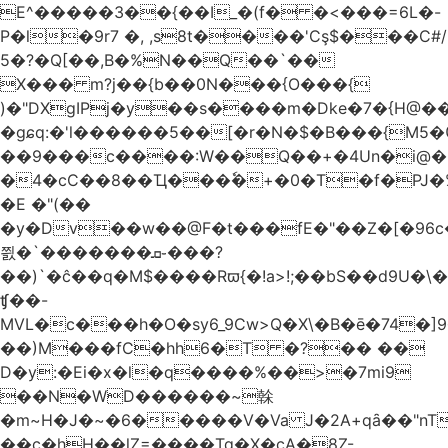
E^�����3��{��I_�(f� �<���=6L�-
P�l�9r7 �, ,s8t����'Cş$���C#/
5�?�Q[��,B�%N��Q��`��
X��� m?j��{b��0N���{O���{
)�"DXgIPj�y��s����m�Dke�7�{H@��
�gɕq:�'l������5��[�r�N�$�B���{M5
��9���c����:W��Q��+�4Un�i@�.
�4�cC��8��Ҵ���ٗ�+�0�T�f�PJ�
�E �"(��
�y�Dv��w��@F�t���fE�"��Z�[�96c�
쯼�`���� ���ܩ֊���?
��)`�ĉ��q�M$����Rϖ{�
!a>!;��bS��d9U�\�
ʧ��-
MVL�c���h�O�sy6_9Cw>Q�X\�B�ē�74�]
��)M���fC�hh6�T �?�� ��
D�y:�Ei�x�l�q����%��>�7mi9
��N�WD������~榦
�m~H�J�~�6�����V�Va J�2A+qȃ��"nT
��c�hH��lZ=����Tq�X�cA�8Z-