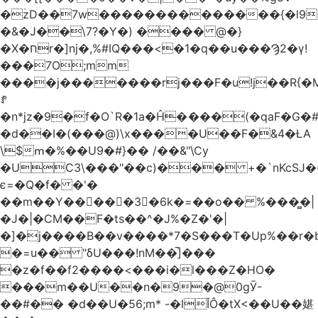
�ۡzD��7w��������������{�l9
�&�J��\7?�Y�) ���� @�}
�X�חr�]nj�,%#IQ���<�1�q��u���Ϡ2�γ!
���7O;mm
����j�������rj���F�u!j��R{�Mb�n�r�
ꍚ
�n*jz�9�f�O`R�1a�Ĥ�ަ���(�qaF�G
�d��I�(���@)\x����U��F�&4�ȽA
\$ՠ�%��U9�#}�� /��&"\Cy
�UC3\���"��c)��� +�`nKcS
є=�Q�f� �'�
��m��Y��
񢫫���3�6k�=��o�� %���̻�|
�J�|�CM��F�tѕ��^�J%�Z�'�|
�]�j����B��v����*7�S���T�Up%��r�
�=u�� "δU���!nM��̅]���
�z�f��f2����<���i�l���Z�HO�
���m��U��n�9�@0gӮ-
��#�� �d��U�56;m* -�lĬÔ�tX<��U��媅